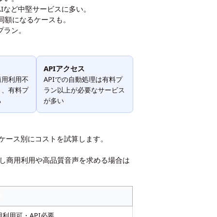
 AIなど中堅サービスに多い。
同額になるケースも。
プラン。
APIアクセス
商用利用不
APIでの自動処理は有料プ
く、有料プ
ラン以上が必要なサービス
る
が多い
ケース別にコストを試算します。
す。ただし商用利用や高品質音声を求める場合は
考
用利用可・API必要