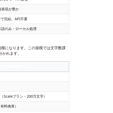
情表現が豊か
Iで完結。API不要
本語のみ・ローカル処理
規模になります。この規模では文字数課
が分かれます。
0万文字時の概算コスト
/月（Scaleプラン・200万文字）
（有料換算）