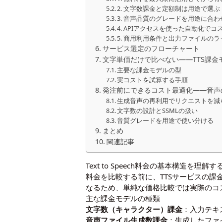
2. 文字数課金と定額制は用途で選ぶ
3. 音声品質のグレードを用途に合
4. APIアクセスを使った自動化でコ
5. 商用利用条件と出力ファイルの
サービス選定のフローチャート
文字単価だけで比べない――TTS課
主要な課金モデルの型
実コストを試算する手順
発注前にできるコスト最適化――音声
生成音声の再利用でリクエストを減
文字数の設計とSSMLの扱い
音質グレードを用途で使い分ける
まとめ
関連記事
Text to Speech料金の基本構造を理解す
料金を比較する前に、TTSサービスの
なるため、単純な価格比較では実際のコ
主な課金モデルの種類
文字数（キャラクター）課金
：入力テキス
音声ファイル生成数課金
：生成したファ