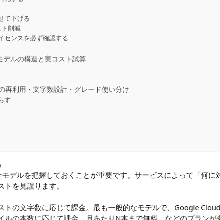
わせて下げる
スト削減
ライセンスを必ず確認する
金モデルの構造と実コスト試算
の再利用・文字数設計・グレード使い分け
らす
る
課金モデルを把握しておくことが重要です。サービスによって「何に
ストを見誤ります。
トの文字数に応じて課金。最も一般的なモデルで、Google Cloud TTS
イルの本数に応じて課金。月あたりN本まで無料、などのプランが