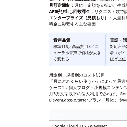
月額定額制
：月に一定額を支払い、生成可能
API呼び出し回数課金
：リクエスト数で
エンタープライズ（見積もり）
：大量利
料金に影響する主な要因
音声品質
言語・話
標準TTS／高品質TTS／ニ
対応言語
ューラル音声で価格が大き
者（ボイ
く変わる
ほど上位
用途別・規模別のコスト試算
「月にどれくらい使うか」によって最適
ケース1：個人ブログ・小規模コンテンツ
月5万文字以下の個人利用であれば、Googl
ElevenLabsのStarterプラン（月$5
サービス
Google Cloud TTS（WaveNet）