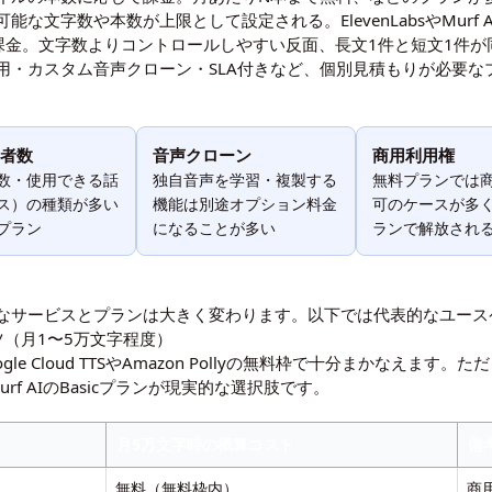
な文字数や本数が上限として設定される。ElevenLabsやMurf
課金。文字数よりコントロールしやすい反面、長文1件と短文1件が
用・カスタム音声クローン・SLA付きなど、個別見積もりが必要な
者数
音声クローン
商用利用権
数・使用できる話
独自音声を学習・複製する
無料プランでは
ス）の種類が多い
機能は別途オプション料金
可のケースが多
プラン
になることが多い
ランで解放され
なサービスとプランは大きく変わります。以下では代表的なユース
（月1〜5万文字程度）
e Cloud TTSやAmazon Pollyの無料枠で十分まかなえま
）やMurf AIのBasicプランが現実的な選択肢です。
月5万文字時の概算コスト
備
無料（無料枠内）
商