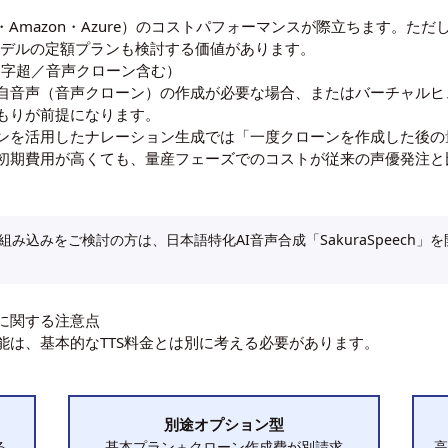
le・Amazon・Azure）のコストパフォーマンスが際立ちます。
ど高品質モデルの定額プランも検討する価値があります。
文字超／音声クローン含む）
自音声（音声クローン）の作成が必要な場合、またはバーチャルヒ
もりが前提になります。
ンを活用したナレーション生成では「一度クローンを作成した後の
初期費用が高くても、量産フェーズでのコストが従来の声優発注と
み込みをご検討の方は、日本語特化AI音声合成「SakuraSpeech
に関する注意点
能は、基本的なTTS料金とは別に考える必要があります。
別途オプション型
る
基本プラン＋クローン作成費が別請求