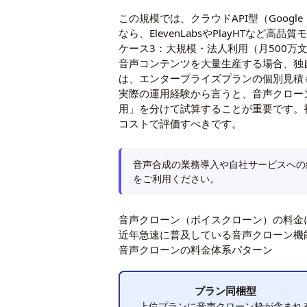
この規模では、クラウドAPI型（Goog
なら、ElevenLabsやPlayHTな
ケース3：大規模・法人利用（月500万
音声コンテンツを大量生産する場合、独
は、エンタープライズプランの個別見積
実際の運用経験から言うと、音声クロー
用」を分けて試算することが重要です。
コストで評価すべきです。
音声合成の業務導入や自社サービスへの組
をご利用ください。
音声クローン（ボイスクローン）の料金
近年急速に普及している音声クローン機
音声クローンの料金体系パターン
プラン同梱型
上位プランに音声クローン枠が含まれ