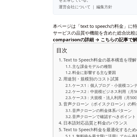
を主導している。
運営会社について
｜
編集方針
本ページは「text to speech
サービスの品質や機能を含めた総合比較
comparisonの詳細 →
こちらの記事
で
目次
Text to Speech料金の基本構造を理
主な課金モデルの種類
料金に影響する主な要因
用途別・規模別のコスト試算
ケース1：個人ブログ・小規模コンテ
ケース2：中規模ビジネス利用（月50
ケース3：大規模・法人利用（月50
音声クローン（ボイスクローン）の料
音声クローンの料金体系パターン
音声クローンで確認すべきポイント
日本語対応品質と料金のバランス
Text to Speech料金を最適化す
1. 無料枠を最大限に活用してから