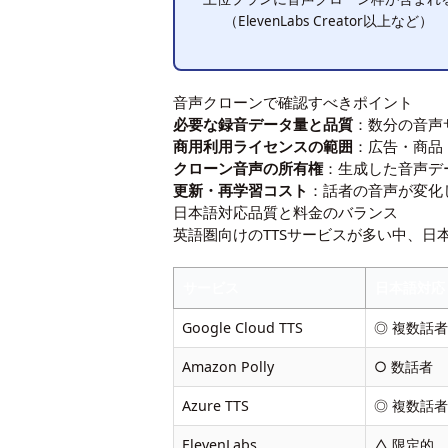
（ElevenLabs Creator以上など）
音声クローンで確認すべきポイント
必要な録音データ量と品質
：数分の音声
商用利用ライセンスの範囲
：広告・商品
クローン音声の所有権
：生成した音声デ
更新・再学習コスト
：話者の音声が変化
日本語対応品質と料金のバランス
英語圏向けのTTSサービスが多い中、
サービス
日本語対応
Google Cloud TTS
◎ 複数話
Amazon Polly
○ 数話者
Azure TTS
◎ 複数話
ElevenLabs
△ 限定的