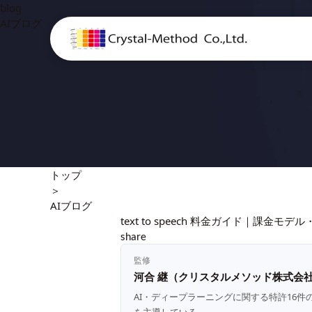
blog
AIブログ
トップ
＞
AIブログ
text to speech 料金ガイド｜課
share
監修
河合 継（クリスタルメソッド株式会社
AI・ディープラーニングに関する特許16件