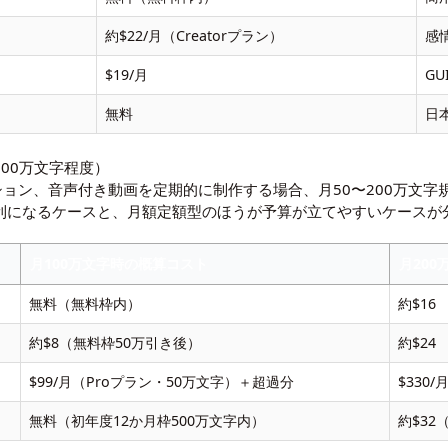
約$22/月（Creatorプラン）
感
$19/月
GU
無料
日
00万文字程度）
ョン、音声付き動画を定期的に制作する場合、月50〜200万文字
re）が有利になるケースと、月額定額型のほうが予算が立てやすいケース
月100万文字時の概算コスト
月20
無料（無料枠内）
約$16
約$8（無料枠50万引き後）
約$24
$99/月（Proプラン・50万文字）＋超過分
$330
無料（初年度12か月枠500万文字内）
約$32