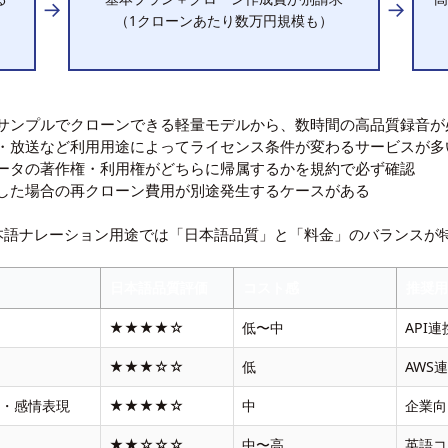
→
→
（1クローンあたり数万円規模も）
サンプルでクローンできる軽量モデルから、数時間の高品質録音が
・放送など利用用途によってライセンス条件が変わるサービスが多
ータの著作権・利用権がどちらに帰属するかを規約で必ず確認
した場合の再クローン費用が別途発生するケースがある
日本語ナレーション用途では「日本語品質」と「料金」のバランスが
日本語品質評価
コスト感
推奨
者
★★★★☆
低〜中
API
★★★☆☆
低
AWS
者・感情表現
★★★★☆
中
企業向
★★☆☆☆
中〜高
英語コ