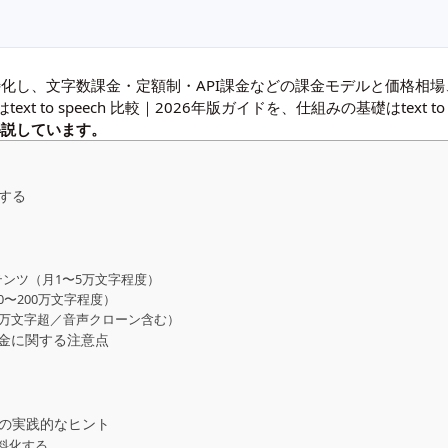
の料金」に特化し、文字数課金・定額制・API課金などの課金モデルと価
は
text to speech 比較｜2026年版ガイド
を、仕組みの基礎は
text 
解説しています。
解する
ンツ（月1〜5万文字程度）
〜200万文字程度）
0万文字超／音声クローン含む）
金に関する注意点
るための実践的なヒント
有料化する