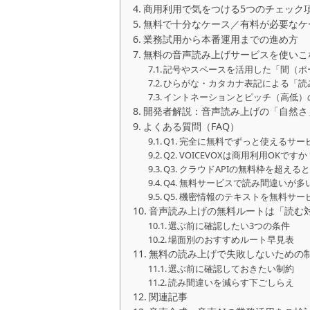
商用利用で気をつける5つのチェック
無料で十分なケース／有料が必要なケ
業務試用から本番運用までの進め方
無料の音声読み上げサービスを使いこ
記号やスペースを活用した「間（ポ
ひらがな・カタカナ表記による「読
イントネーションとピッチ（高低）
開発者解説：音声読み上げの「自然さ
よくある質問（FAQ）
Q1. 完全に無料でずっと使えるサ
Q2. VOICEVOXは商用利用OKですか
Q3. クラウドAPIの無料枠を超え
Q4. 無料サービスで読み間違いが
Q5. 機密情報のテキストを無料サ
音声読み上げの無料ルートは「読む
選ぶ前に確認したい3つの条件
場面別のおすすめルート早見表
無料の読み上げで失敗しないための
選ぶ前に確認しておきたい制約
読み間違いを減らす下ごしらえ
関連記事