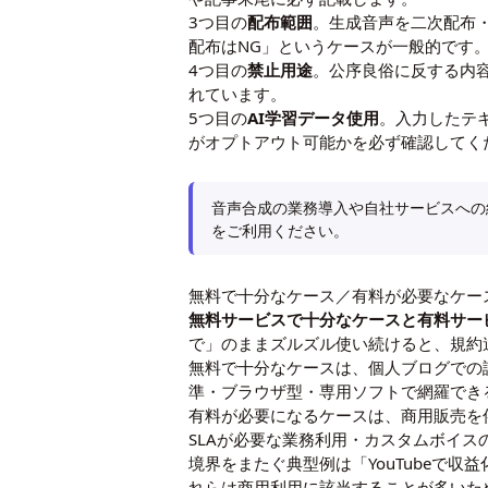
3つ目の
配布範囲
。生成音声を二次配布
配布はNG」というケースが一般的です
4つ目の
禁止用途
。公序良俗に反する内
れています。
5つ目の
AI学習データ使用
。入力したテ
がオプトアウト可能かを必ず確認してく
音声合成の業務導入や自社サービスへの組
をご利用ください。
無料で十分なケース／有料が必要なケー
無料サービスで十分なケースと有料サー
で」のままズルズル使い続けると、規約
無料で十分なケースは、個人ブログでの
準・ブラウザ型・専用ソフトで網羅でき
有料が必要になるケースは、商用販売を
SLAが必要な業務利用・カスタムボイス
境界をまたぐ典型例は「YouTubeで
れらは商用利用に該当することが多いた