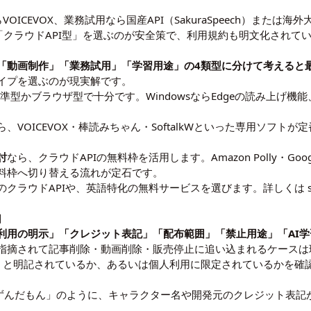
VOX、業務試用なら国産API（SakuraSpeech）または海外大手API
ら「クラウドAPI型」を選ぶのが安全策で、利用規約も明文化されて
「動画制作」「業務試用」「学習用途」の4類型に分けて考えると
イプを選ぶのが現実解です。
準型かブラウザ型で十分です。WindowsならEdgeの読み上げ機能、
ら、VOICEVOX・棒読みちゃん・SoftalkWといった専用ソフ
討
なら、クラウドAPIの無料枠を活用します。Amazon Polly・Google 
料枠へ切り替える流れが定石です。
クラウドAPIや、英語特化の無料サービスを選びます。詳しくは sp
目
利用の明示」「クレジット表記」「配布範囲」「禁止用途」「AI学
指摘されて記事削除・動画削除・販売停止に追い込まれるケースは
」と明記されているか、あるいは個人利用に限定されているかを確
OX:ずんだもん」のように、キャラクター名や開発元のクレジット表