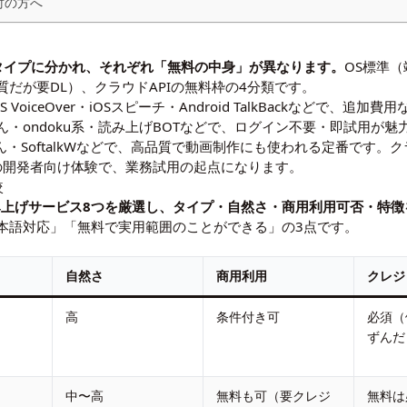
討の方へ
タイプに分かれ、それぞれ「無料の中身」が異なります。
OS標準
だが要DL）、クラウドAPIの無料枠の4分類です。
S VoiceOver・iOSスピーチ・Android TalkBackなどで
・ondoku系・読み上げBOTなどで、ログイン不要・即試用が魅
・SoftalkWなどで、高品質で動画制作にも使われる定番です。クラウド
peechなどの開発者向け体験で、業務試用の起点になります。
較
読み上げサービス8つを厳選し、タイプ・自然さ・商用利用可否・特
本語対応」「無料で実用範囲のことができる」の3点です。
自然さ
商用利用
クレジ
高
条件付き可
必須（例
ずんだ
中〜高
無料も可（要クレジ
無料は