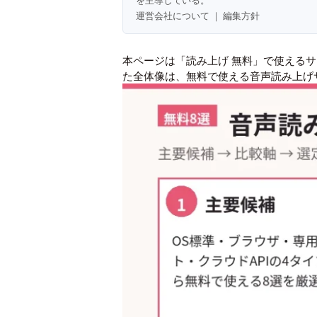
を主導している。
運営会社について
｜
編集方針
本ページは「読み上げ 無料」で使える
た全体像は、
無料で使える音声読み上げサ