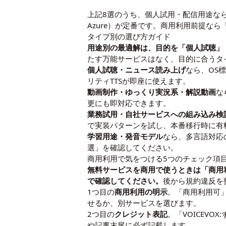
上記8選のうち、個人試用・配信用途ならVOICE
Azure）が定番です。商用利用前提な
タイプ別の選び方ガイド
用途別の最適解は、目的を「個人試聴」
たす万能サービスはなく、目的に合うタ
個人試聴・ニュース読み上げ
なら、OS標
リティTTSが即座に使えます。
動画制作・ゆっくり実況系・解説動画
な
更にも即対応できます。
業務試用・自社サービスへの組み込み検
で実装パターンを試し、本番移行時に有
学習用途・発音モデル
なら、多言語対応の
選
」を確認してください。
商用利用で気をつける5つのチェック項
無料サービスを商用で使うときは「商用
で確認してください。
後から規約違反を
1つ目の
商用利用の明示
。「商用利用可
せるか、別サービスを選びます。
2つ目の
クレジット表記
。「VOICEV
や記事末尾に必ず記載します。