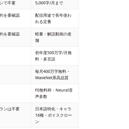
ンで不要
5,000字/月まで
約を要確認
配信用途で長年使わ
れる定番
約を要確認
軽量・解説動画の老
舗
初年度500万字/月無
料・多言語
毎月400万字無料・
WaveNet系高品質
F0無料枠・Neural音
声多数
ランは不要
日本語特化・キャラ
16種・ボイスクロー
ン