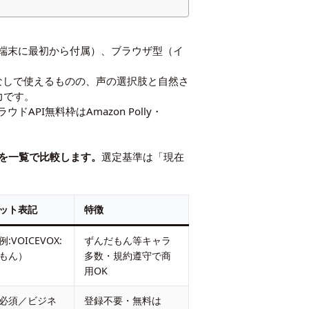
（端末に最初から付属）、ブラウザ型（イ
、追加費用なしで使えるものの、声の選択肢と自然さ
力です。
API無料枠はAmazon Polly・
徴を一覧で比較します。
選定基準は「現在
ット表記
特徴
:VOICEVOX:
ずんだもん等キャラ
もん）
多数・規約遵守で商
用OK
必須／ビジネ
登録不要・無料は