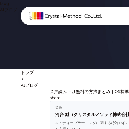
blog
AIブログ
トップ
＞
AIブログ
音声読み上げ無料の方法まとめ｜OS標準
share
監修
河合 継（クリスタルメソッド株式会社
AI・ディープラーニングに関する特許16件