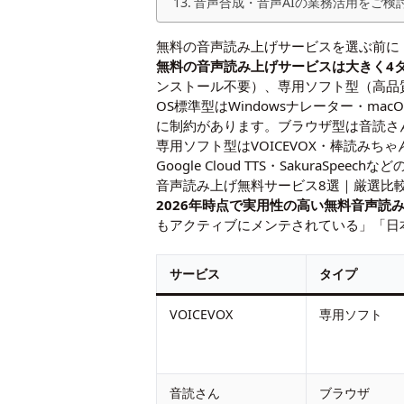
音声合成・音声AIの業務活用をご検
無料の音声読み上げサービスを選ぶ前に
無料の音声読み上げサービスは大きく4
ンストール不要）、専用ソフト型（高品質
OS標準型はWindowsナレーター・macO
に制約があります。ブラウザ型は音読さん
専用ソフト型はVOICEVOX・棒読みちゃん
Google Cloud TTS・SakuraS
音声読み上げ無料サービス8選｜厳選比
2026年時点で実用性の高い無料音声
もアクティブにメンテされている」「日
サービス
タイプ
VOICEVOX
専用ソフト
音読さん
ブラウザ