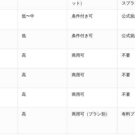
ット）
スプラ
低〜中
条件付き可
公式規
低
条件付き可
公式規
高
商用可
不要
高
商用可
不要
高
商用可
不要
高
商用可（プラン別）
有料プ