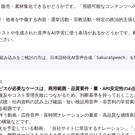
・販売・素材集化できるかどうかです。「視聴可能なコンテンツへの
。
容・他者を中傷する内容・選挙活動・宗教活動・特定の政治的主張
キストや生成された音声をAI学習に使う条項があるかどうかです。
ださい。
み込みをご検討の方は、日本語特化AI音声合成「SakuraSpeech
ス
ビスが必要なケースは、商用範囲・品質要件・量・API安定性の4
違反やコスト管理失敗につながるため、判断基準を持っておくこと
試聴・社内資料の読み上げ確認・短い検証用音声・非営利の学習素材
る範囲です。
伴う動画・広告音声・長時間ナレーションの量産・高品質な感情表現
の構築などです。
収益化を予定している動画」「自社サイトに常設するナレーション」
め、無料サービスをそのまま使うと規約違反のリスクが残ります。