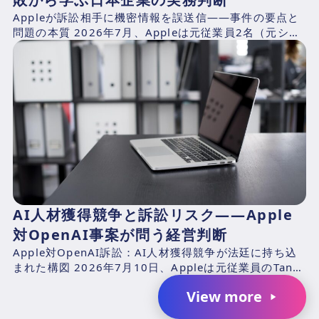
Appleが訴訟相手に機密情報を誤送信——事件の要点と
問題の本質 2026年7月、Appleは元従業員2名（元シニ
アシステムズエンジニアのChang Liuおよ...
AI人材獲得競争と訴訟リスク――Apple
対OpenAI事案が問う経営判断
Apple対OpenAI訴訟：AI人材獲得競争が法廷に持ち込
まれた構図 2026年7月10日、Appleは元従業員のTang
TanおよびChang Liuと、...
View more