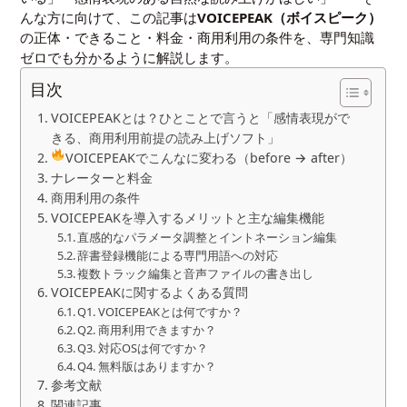
んな方に向けて、この記事は
VOICEPEAK（ボイスピーク）
の正体・できること・料金・商用利用の条件を、専門知識
ゼロでも分かるように解説します。
目次
VOICEPEAKとは？ひとことで言うと「感情表現がで
きる、商用利用前提の読み上げソフト」
VOICEPEAKでこんなに変わる（before → after）
ナレーターと料金
商用利用の条件
VOICEPEAKを導入するメリットと主な編集機能
直感的なパラメータ調整とイントネーション編集
辞書登録機能による専門用語への対応
複数トラック編集と音声ファイルの書き出し
VOICEPEAKに関するよくある質問
Q1. VOICEPEAKとは何ですか？
Q2. 商用利用できますか？
Q3. 対応OSは何ですか？
Q4. 無料版はありますか？
参考文献
関連記事