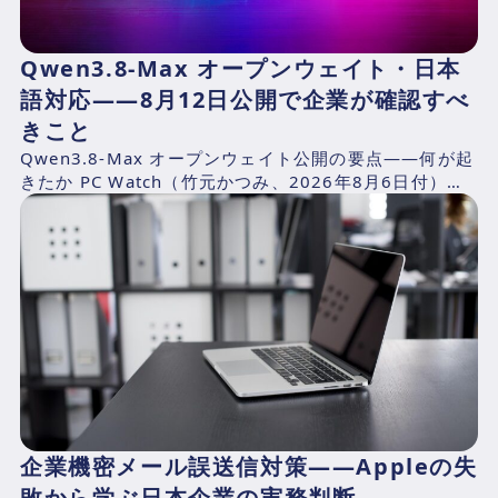
Qwen3.8-Max オープンウェイト・日本
語対応——8月12日公開で企業が確認すべ
きこと
Qwen3.8-Max オープンウェイト公開の要点——何が起
きたか PC Watch（竹元かつみ、2026年8月6日付）の
報道によれば、AlibabaのQwen...
企業機密メール誤送信対策——Appleの失
敗から学ぶ日本企業の実務判断