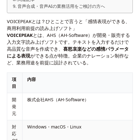
音声合成・音声AIの業務活用をご検討の方へ
VOICEPEAKとは？ひとことで言うと「感情表現ができる、
商用利用前提の読み上げソフト」
VOICEPEAK
とは、AHS（AH-Software）が開発・販売する
入力文字読み上げソフトです。テキストを入力するだけで
高品質な音声を作成でき、
喜怒哀楽などの感情パラメータ
による表現
ができる点が特徴。企業のナレーション制作な
ど、業務用途を前提に設計されている。
項
内容
目
開
株式会社AHS（AH-Software）
発
元
対
Windows・macOS・Linux
応