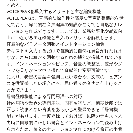
すめる。
VOICEPEAKを導入するメリットと主な編集機能
VOICEPEAKは、直感的な操作性と高度な音声調整機能を備
えており、専門的な音声編集の知識がなくても自然なナレ
ーションを作成できます。ここでは、業務効率化や品質向
上につながる主な機能と導入のメリットを解説します。
直感的なパラメータ調整とイントネーション編集
テキストを入力するだけで自動的に自然な発音が行われま
すが、さらに細かく調整するための機能が搭載されていま
す。イントネーションやピッチ、音量の調整は、波形やグ
ラフを見ながらマウス操作で直感的に変更可能です。これ
により、特定の言葉を強調したい場合や、文末のニュアン
スを微調整したい場合にも、思い通りの音声に仕上げるこ
とができます。
辞書登録機能による専門用語への対応
社内用語や業界の専門用語、固有名詞など、初期状態では
正しく読まれない言葉をあらかじめ登録できる「辞書機
能」があります。一度登録しておけば、以降のテキスト入
力時に自動的に正しい発音とイントネーションで読み上げ
られるため、長文のナレーション制作における修正の手間