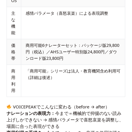
OS
主
感情パラメータ（喜怒哀楽）による表現調整
な
機
能
価
商用可能6ナレーターセット：パッケージ版29,800
格
円（税込）／AHSユーザー特別版24,800円／ダウ
帯
ンロード版23,800円
商
「商用可能」シリーズは法人・教育機関含め利用可
用
（詳細は後述）
利
用
VOICEPEAKでこんなに変わる（before → after）
ナレーションの表現力：
今まで＝機械的で抑揚のない読み
上げしかできない → 感情パラメータで喜怒哀楽を調整し、
場面に合った表現ができる