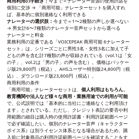
商用利用の手続き：
今まで＝ナレーター音源の使用許諾を
個別に交渉 → 「商用可能」ナレーターセットを購入すれ
ば、基本的に個別連絡なく利用できる
ナレーターの選択肢：
今まで＝1〜2種類の声しか選べない
→ 男女計6〜7種類のナレーター音声セットから選べる
ナレーターと料金
業務利用の定番である「VOICEPEAK 商用可能 6ナレーター
セット」は、シリーズごとに男性3名・女性3名に加えて子
どもの声を含む計7種類の声が収録されている（vol.1は「女
の子」、vol.2は「男の子」の声を含む）。価格はパッケー
ジ版29,800円（税込）、AHSユーザー特別版24,800円（税
込）、ダウンロード版23,800円（税込）。
商用利用の条件
「商用可能」ナレーターセットは、
個人利用はもちろん、
教育機関や法人など様々な商用・業務用途での利用が可能
で、公式説明では「基本的に当社にご連絡なくご利用頂け
ます」とされている。ただし、クレジット表記の要否や利
用範囲の細目は購入時の使用許諾書・利用許諾範囲ページ
で必ず確認したい。個別のナレーター音声（キャラクター
ボイス系）は別ライセンス体系となる場合があるため、購
入前に対象商品の利用許諾範囲ページを確認することをす