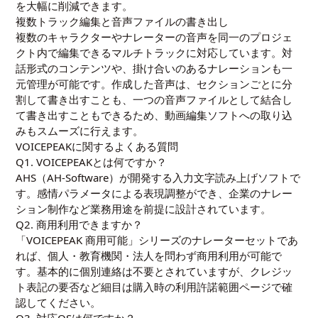
を大幅に削減できます。
複数トラック編集と音声ファイルの書き出し
複数のキャラクターやナレーターの音声を同一のプロジェ
クト内で編集できるマルチトラックに対応しています。対
話形式のコンテンツや、掛け合いのあるナレーションも一
元管理が可能です。作成した音声は、セクションごとに分
割して書き出すことも、一つの音声ファイルとして結合し
て書き出すこともできるため、動画編集ソフトへの取り込
みもスムーズに行えます。
VOICEPEAKに関するよくある質問
Q1. VOICEPEAKとは何ですか？
AHS（AH-Software）が開発する入力文字読み上げソフトで
す。感情パラメータによる表現調整ができ、企業のナレー
ション制作など業務用途を前提に設計されています。
Q2. 商用利用できますか？
「VOICEPEAK 商用可能」シリーズのナレーターセットであ
れば、個人・教育機関・法人を問わず商用利用が可能で
す。基本的に個別連絡は不要とされていますが、クレジッ
ト表記の要否など細目は購入時の利用許諾範囲ページで確
認してください。
Q3. 対応OSは何ですか？