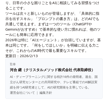
り、日常の小さな困りごとをAIに相談してみる習慣をつけ
ることです。
ツールは次々と新しいものが登場しますが、「具体的に指
示を出すスキル」「プロンプトの書き方」は、どのAIでも
共通して使えます。まずは一つのツール（ChatGPTや
Geminiがおすすめ）で基本的な使い方に慣れれば、他のツ
ールにも簡単に応用できます。
2026年は特に「AIエージェント」が台頭していますが、基
本は同じです。「何をしてほしいか」を明確に伝える力こ
そが、これからのAI時代で最も重要なスキルです。
更新日：2026/2/13
監修
河合 継（クリスタルメソッド株式会社 代表取締役）
AI・ディープラーニングに関する特許16件の発明者。過去、国
立がん研究センターとの共同研究や、テレビ番組でのAI解説実
績を持つAI研究者として、AIの研究開発を主導している。
運営会社について
｜
編集方針