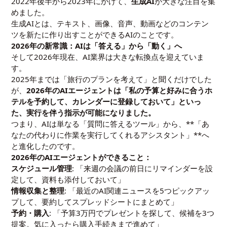
2022年後半から2023年にかけて、
生成AI
が大きな注目を集
めました。
生成AIとは、テキスト、画像、音声、動画などのコンテン
ツを新たに作り出すことができるAIのことです。
2026年の新常識：AIは「答える」から「動く」へ
そして2026年現在、AI業界は大きな転換点を迎えていま
す。
2025年までは「旅行のプランを考えて」と聞くだけでした
が、
2026年のAIエージェントは「私の予算と好みに合うホ
テルを予約して、カレンダーに登録しておいて」といっ
た、実行を伴う指示が可能になりました。
つまり、AIは単なる「質問に答えるツール」から、**「あ
なたの代わりに作業を実行してくれるアシスタント」**へ
と進化したのです。
2026年のAIエージェントができること：
スケジュール管理
: 「来週の会議の前日にリマインダーを設
定して、資料も添付しておいて」
情報収集と整理
: 「最近のAI関連ニュースを5つピックアッ
プして、要約してスプレッドシートにまとめて」
予約・購入
: 「予算3万円でプレゼントを探して、候補を3つ
提案。気に入ったら購入手続きまで進めて」