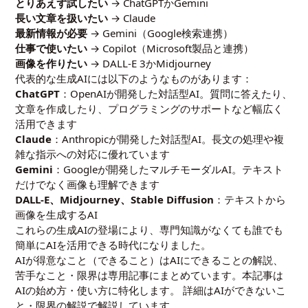
とりあえず試したい
→ ChatGPTかGemini
長い文章を扱いたい
→ Claude
最新情報が必要
→ Gemini（Google検索連携）
仕事で使いたい
→ Copilot（Microsoft製品と連携）
画像を作りたい
→ DALL-E 3かMidjourney
代表的な生成AIには以下のようなものがあります：
ChatGPT
：OpenAIが開発した対話型AI。質問に答えたり、
文章を作成したり、プログラミングのサポートなど幅広く
活用できます
Claude
：Anthropicが開発した対話型AI。長文の処理や複
雑な指示への対応に優れています
Gemini
：Googleが開発したマルチモーダルAI。テキスト
だけでなく画像も理解できます
DALL-E、Midjourney、Stable Diffusion
：テキストから
画像を生成するAI
これらの生成AIの登場により、専門知識がなくても誰でも
簡単にAIを活用できる時代になりました。
AIが得意なこと（できること）は
AIにできることの解説
、
苦手なこと・限界は専用記事にまとめています。本記事は
AIの始め方・使い方に特化します。 詳細は
AIができないこ
と・限界の解説
で解説しています。