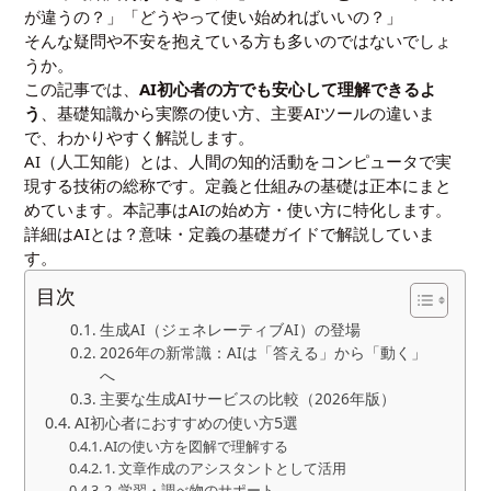
が違うの？」「どうやって使い始めればいいの？」
そんな疑問や不安を抱えている方も多いのではないでしょ
うか。
この記事では、
AI初心者の方でも安心して理解できるよ
う
、基礎知識から実際の使い方、主要AIツールの違いま
で、わかりやすく解説します。
AI（人工知能）とは、人間の知的活動をコンピュータで実
現する技術の総称です。定義と仕組みの基礎は正本にまと
めています。本記事はAIの始め方・使い方に特化します。
詳細は
AIとは？意味・定義の基礎ガイド
で解説していま
す。
目次
生成AI（ジェネレーティブAI）の登場
2026年の新常識：AIは「答える」から「動く」
へ
主要な生成AIサービスの比較（2026年版）
AI初心者におすすめの使い方5選
AIの使い方を図解で理解する
1. 文章作成のアシスタントとして活用
2. 学習・調べ物のサポート