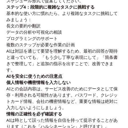
スケジュール形式で提案してください。
ステップ4：段階的に複雑なタスクに挑戦する
基本的な使い方に慣れたら、より複雑なタスクに挑戦して
みましょう：
長文の要約や翻訳
データの分析や可視化の相談
プログラミングのサポート
複数のステップが必要な作業の計画
AIは対話を通じて要望を理解するため、最初の回答が期待
と違っていても、「もう少し丁寧な表現にして」「箇条書
きで整理して」と追加の指示を出すことで、改善できま
す。
AIを安全に使うための注意点
個人情報や機密情報を入力しない
AIとの会話内容は、サービス改善のためにデータとして保
存・利用される可能性があります。パスワード、クレジッ
トカード情報、会社の機密情報など、重要な情報は絶対に
入力しないようにしましょう。
情報の正確性を必ず確認する
AIは時として誤った情報を自信を持って提示することがあ
ります（これを「ハルシネーション」と呼びます）。