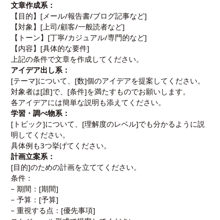
文章作成系：
【目的】[メール/報告書/ブログ記事など]
【対象】[上司/顧客/一般読者など]
【トーン】[丁寧/カジュアル/専門的など]
【内容】[具体的な要件]
上記の条件で文章を作成してください。
アイデア出し系：
[テーマ]について、[数]個のアイデアを提案してください。
対象者は[誰]で、[条件]を満たすものでお願いします。
各アイデアには簡単な説明も添えてください。
学習・調べ物系：
[トピック]について、[理解度のレベル]でも分かるように説
明してください。
具体例も3つ挙げてください。
計画立案系：
[目的]のための計画を立ててください。
条件：
– 期間：[期間]
– 予算：[予算]
– 重視する点：[優先事項]