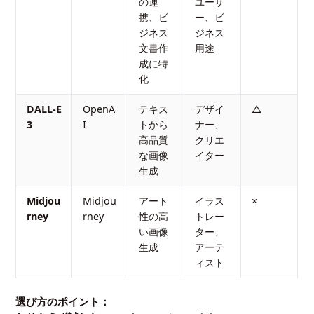
の連
ユーザ
携、ビ
ー、ビ
ジネス
ジネス
文書作
用途
成に特
化
DALL-E
OpenA
テキス
デザイ
△
3
I
トから
ナー、
高品質
クリエ
な画像
イター
生成
Midjou
Midjou
アート
イラス
×
rney
rney
性の高
トレー
い画像
ター、
生成
アーテ
ィスト
選び方のポイント：