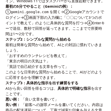
イン。Windows 11ではタスクバーから直接起動できます。
最初の5分でやること（Geminiの例）：
①
を開く→②Googleアカウントで
gemini.google.com
ログイン→③画面下部の入力欄に「〇〇について3つのポ
イントで教えて」のように具体的な質問を打つ→④Enterキ
ーで送信、数秒で回答が返ってきます。ここまでで所要時
間は1〜2分です。
ステップ2：シンプルな質問から始める
最初は簡単な質問から始めて、AIとの対話に慣れていきま
しょう。
「おすすめのランチレシピを教えて」
「東京の明日の天気は？」
「英語で自己紹介する文章を作って」
このような日常的な質問から始めることで、AIがどのよう
に応答するかを理解できます。
ステップ3：具体的な指示を出す練習をする
AIから良い回答を得るコツは、
具体的で明確な指示
を出す
ことです。
悪い例：
「良い文章を書いて」
良い例：
「顧客への謝罪メールを書いてください。内容は
商品の配送遅延について。丁寧で誠実な印象を与える文章