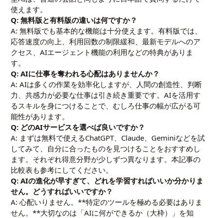
使えます。
Q: 無料版と有料版の違いは何ですか？
A: 無料版でも基本的な機能は十分使えます。有料版では、
応答速度の向上、利用回数の制限緩和、最新モデルへのア
クセス、AIエージェント機能の利用などの特典がありま
す。
Q: AIに仕事を奪われる心配はありませんか？
A: AIは多くの作業を効率化しますが、人間の創造性、判断
力、共感力が必要な仕事は引き続き重要です。AIを活用す
るスキルを身につけることで、むしろ仕事の幅が広がる可
能性があります。
Q: どのAIサービスを選べば良いですか？
A: まずは無料で使えるChatGPT、Claude、Geminiなどを試
してみて、自分に合ったものを見つけることをおすすめし
ます。それぞれ得意分野が少しずつ異なります。本記事の
比較表も参考にしてください。
Q: AIの進化が早すぎて、どれを学習すればいいか分かりま
せん。どうすればいいですか？
A: 心配いりません。**特定のツールを極める必要はありま
せん。**大切なのは「AIに何ができるか（大枠）」を知