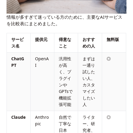
情報が多すぎて迷っている方のために、主要なAIサービス
を比較表にまとめました。
サービ
提供元
得意な
おすす
無料版
ス名
こと
めの人
ChatG
OpenA
汎用性
まずは
◎
PT
I
が高
一通り
く、プ
試した
ラグイ
い人、
ンや
カスタ
GPTsで
マイズ
機能拡
したい
張可能
人
Claude
Anthro
自然で
ライタ
◎
pic
丁寧な
ー、研
日本
究者、