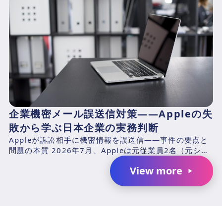
企業機密メール誤送信対策——Appleの失
敗から学ぶ日本企業の実務判断
Appleが訴訟相手に機密情報を誤送信——事件の要点と
問題の本質 2026年7月、Appleは元従業員2名（元シニ
アシステムズエンジニアのChang Liuおよ...
View more