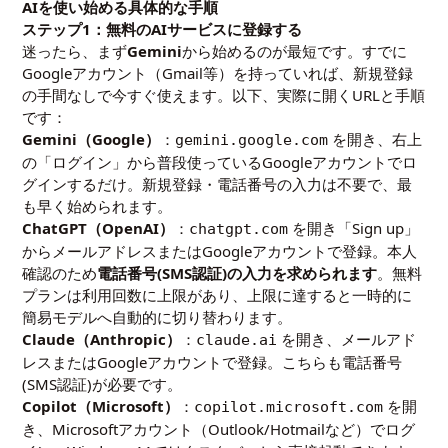
AIを使い始める具体的な手順
ステップ1：無料のAIサービスに登録する
迷ったら、まず
Gemini
から始めるのが最短です。すでに
Googleアカウント（Gmail等）を持っていれば、新規登録
の手間なしで今すぐ使えます。以下、実際に開くURLと手順
です：
Gemini（Google）
：
を開き、右上
gemini.google.com
の「ログイン」から普段使っているGoogleアカウントでロ
グインするだけ。新規登録・電話番号の入力は不要で、最
も早く始められます。
ChatGPT（OpenAI）
：
を開き「Sign up」
chatgpt.com
からメールアドレスまたはGoogleアカウントで登録。本人
確認のため
電話番号(SMS認証)の入力を求められます
。無料
プランは利用回数に上限があり、上限に達すると一時的に
簡易モデルへ自動的に切り替わります。
Claude（Anthropic）
：
を開き、メールアド
claude.ai
レスまたはGoogleアカウントで登録。こちらも電話番号
(SMS認証)が必要です。
Copilot（Microsoft）
：
を開
copilot.microsoft.com
き、Microsoftアカウント（Outlook/Hotmailなど）でログ