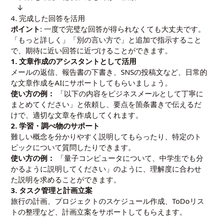
↓
4. 完成した回答を活用
ポイント
: 一度で完璧な回答が得られなくても大丈夫です。
「もっと詳しく」「別の言い方で」と追加で指示すること
で、期待に近い回答に近づけることができます。
1. 文章作成のアシスタントとして活用
メールの返信、報告書の下書き、SNSの投稿文など、日常的
な文章作成をAIにサポートしてもらいましょう。
使い方の例：
「以下の内容をビジネスメールとして丁寧に
まとめてください」と依頼し、要点を箇条書きで伝えるだ
けで、適切な文章を作成してくれます。
2. 学習・調べ物のサポート
難しい概念を分かりやすく説明してもらったり、特定のト
ピックについて質問したりできます。
使い方の例：
「量子コンピュータについて、中学生でも分
かるように説明してください」のように、理解度に合わせ
た説明を求めることができます。
3. タスク管理と計画立案
旅行の計画、プロジェクトのスケジュール作成、ToDoリス
トの整理など、計画立案をサポートしてもらえます。