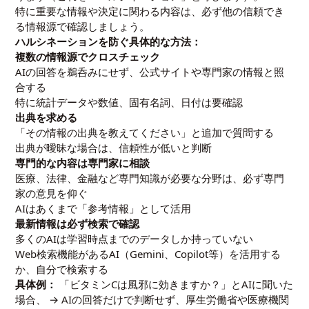
特に重要な情報や決定に関わる内容は、必ず他の信頼でき
る情報源で確認しましょう。
ハルシネーションを防ぐ具体的な方法：
複数の情報源でクロスチェック
AIの回答を鵜呑みにせず、公式サイトや専門家の情報と照
合する
特に統計データや数値、固有名詞、日付は要確認
出典を求める
「その情報の出典を教えてください」と追加で質問する
出典が曖昧な場合は、信頼性が低いと判断
専門的な内容は専門家に相談
医療、法律、金融など専門知識が必要な分野は、必ず専門
家の意見を仰ぐ
AIはあくまで「参考情報」として活用
最新情報は必ず検索で確認
多くのAIは学習時点までのデータしか持っていない
Web検索機能があるAI（Gemini、Copilot等）を活用する
か、自分で検索する
具体例：
「ビタミンCは風邪に効きますか？」とAIに聞いた
場合、 → AIの回答だけで判断せず、厚生労働省や医療機関