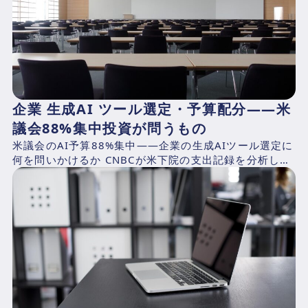
企業 生成AI ツール選定・予算配分——米
議会88%集中投資が問うもの
米議会のAI予算88%集中——企業の生成AIツール選定に
何を問いかけるか CNBCが米下院の支出記録を分析した
結果、2025年4月1日〜2026年3月31日の期...