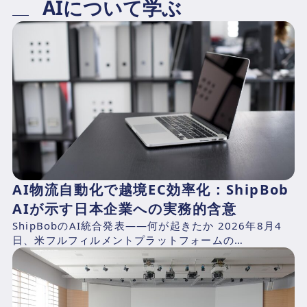
AIについて学ぶ
AI物流自動化で越境EC効率化：ShipBob
AIが示す日本企業への実務的含意
ShipBobのAI統合発表——何が起きたか 2026年8月4
日、米フルフィルメントプラットフォームの
ShipBob（本社：シカゴ、2014年創業、CEO：Dh...