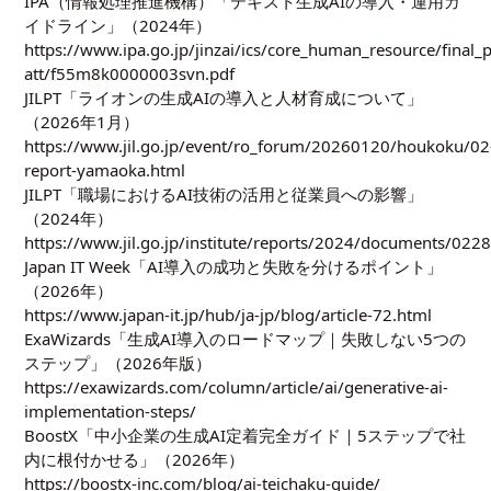
IPA（情報処理推進機構）「テキスト生成AIの導入・運用ガ
イドライン」（2024年）
https://www.ipa.go.jp/jinzai/ics/core_human_resource/fina
att/f55m8k0000003svn.pdf
JILPT「ライオンの生成AIの導入と人材育成について」
（2026年1月）
https://www.jil.go.jp/event/ro_forum/20260120/houkoku/02
report-yamaoka.html
JILPT「職場におけるAI技術の活用と従業員への影響」
（2024年）
https://www.jil.go.jp/institute/reports/2024/documents/0228
Japan IT Week「AI導入の成功と失敗を分けるポイント」
（2026年）
https://www.japan-it.jp/hub/ja-jp/blog/article-72.html
ExaWizards「生成AI導入のロードマップ｜失敗しない5つの
ステップ」（2026年版）
https://exawizards.com/column/article/ai/generative-ai-
implementation-steps/
BoostX「中小企業の生成AI定着完全ガイド｜5ステップで社
内に根付かせる」（2026年）
https://boostx-inc.com/blog/ai-teichaku-guide/