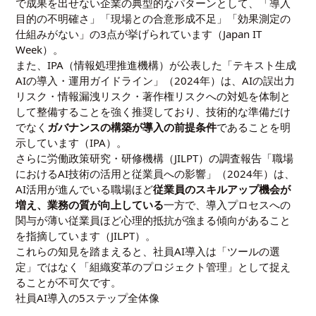
で成果を出せない企業の典型的なパターンとして、「導入
目的の不明確さ」「現場との合意形成不足」「効果測定の
仕組みがない」の3点が挙げられています（
Japan IT
Week
）。
また、IPA（情報処理推進機構）が公表した「テキスト生成
AIの導入・運用ガイドライン」（2024年）は、AIの誤出力
リスク・情報漏洩リスク・著作権リスクへの対処を体制と
して整備することを強く推奨しており、技術的な準備だけ
でなく
ガバナンスの構築が導入の前提条件
であることを明
示しています（
IPA
）。
さらに労働政策研究・研修機構（JILPT）の調査報告「職場
におけるAI技術の活用と従業員への影響」（2024年）は、
AI活用が進んでいる職場ほど
従業員のスキルアップ機会が
増え、業務の質が向上している
一方で、導入プロセスへの
関与が薄い従業員ほど心理的抵抗が強まる傾向があること
を指摘しています（
JILPT
）。
これらの知見を踏まえると、社員AI導入は「ツールの選
定」ではなく「組織変革のプロジェクト管理」として捉え
ることが不可欠です。
社員AI導入の5ステップ全体像