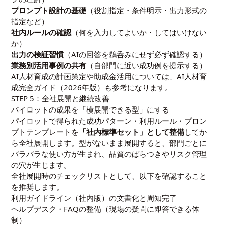
プロンプト設計の基礎
（役割指定・条件明示・出力形式の
指定など）
社内ルールの確認
（何を入力してよいか・してはいけない
か）
出力の検証習慣
（AIの回答を鵜呑みにせず必ず確認する）
業務別活用事例の共有
（自部門に近い成功例を提示する）
AI人材育成の計画策定や助成金活用については、
AI人材育
成完全ガイド（2026年版）
も参考になります。
STEP 5：全社展開と継続改善
パイロットの成果を「横展開できる型」にする
パイロットで得られた成功パターン・利用ルール・プロン
プトテンプレートを
「社内標準セット」として整備
してか
ら全社展開します。型がないまま展開すると、部門ごとに
バラバラな使い方が生まれ、品質のばらつきやリスク管理
の穴が生じます。
全社展開時のチェックリストとして、以下を確認すること
を推奨します。
利用ガイドライン（社内版）の文書化と周知完了
ヘルプデスク・FAQの整備（現場の疑問に即答できる体
制）