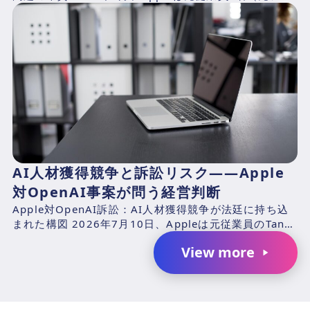
アシステムズエンジニアのChang Liuおよ...
AI人材獲得競争と訴訟リスク――Apple
対OpenAI事案が問う経営判断
Apple対OpenAI訴訟：AI人材獲得競争が法廷に持ち込
まれた構図 2026年7月10日、Appleは元従業員のTang
TanおよびChang Liuと、...
View more