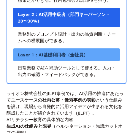
Layer 2：AI活用中級者（部門キーパーソン・
20〜30%）
業務別のプロンプト設計・出力の品質判断・チー
ムへの横展開ができる。
Layer 1：AI基礎利用者（全社員）
日常業務でAIを補助ツールとして使える。入力・
出力の確認・フィードバックができる。
ライオン株式会社のJILPT事例では、AI活用の推進にあたっ
て
ユースケースの社内公募・優秀事例の表彰
という仕組み
を設け、現場から自発的に活用アイデアが生まれる文化を
醸成したことが紹介されています（
JILPT
）。
AIリテラシー教育の具体的な内容
生成AIの仕組みと限界
（ハルシネーション・知識カットオ
フの理解）