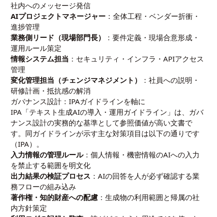
社内へのメッセージ発信
AIプロジェクトマネージャー
：全体工程・ベンダー折衝・
進捗管理
業務側リード（現場部門長）
：要件定義・現場合意形成・
運用ルール策定
情報システム担当
：セキュリティ・インフラ・APIアクセス
管理
変化管理担当（チェンジマネジメント）
：社員への説明・
研修計画・抵抗感の解消
ガバナンス設計：IPAガイドラインを軸に
IPA「テキスト生成AIの導入・運用ガイドライン」は、ガバ
ナンス設計の実務的な基準として参照価値が高い文書で
す。同ガイドラインが示す主な対策項目は以下の通りです
（
IPA
）。
入力情報の管理ルール
：個人情報・機密情報のAIへの入力
を禁止する範囲を明文化
出力結果の検証プロセス
：AIの回答を人が必ず確認する業
務フローの組み込み
著作権・知的財産への配慮
：生成物の利用範囲と帰属の社
内方針策定