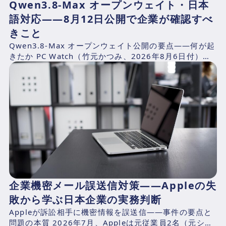
Qwen3.8-Max オープンウェイト・日本
語対応——8月12日公開で企業が確認すべ
きこと
Qwen3.8-Max オープンウェイト公開の要点——何が起
きたか PC Watch（竹元かつみ、2026年8月6日付）の
報道によれば、AlibabaのQwen...
企業機密メール誤送信対策——Appleの失
敗から学ぶ日本企業の実務判断
Appleが訴訟相手に機密情報を誤送信——事件の要点と
問題の本質 2026年7月、Appleは元従業員2名（元シニ