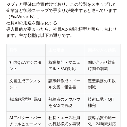
ップ」
と明確に位置付けており、この段階をスキップした
企業ほど後続ステップで手戻りが発生すると述べています
（
ExaWizards
）。
社員AIの用途を類型化する
導入目的が定まったら、社員AIの機能類型と照らし合わせ
ます。主な類型は以下の通りです。
類型
主な用途
期待できる効果
社内Q&Aアシスタ
就業規則・マニュ
問い合わせ対応
ント
アル・FAQ対応
時間の削減
文書生成アシスタ
議事録作成・メー
定型業務の工数
ント
ル文案・報告書
削減
知識継承型社員AI
熟練者のノウハウ
技術伝承・OJT
をRAGで再現
補完
AIアバター・バー
社長・エース社員
接客品質の均一
チャルヒューマン
の行動様式を再現
化・24時間対応