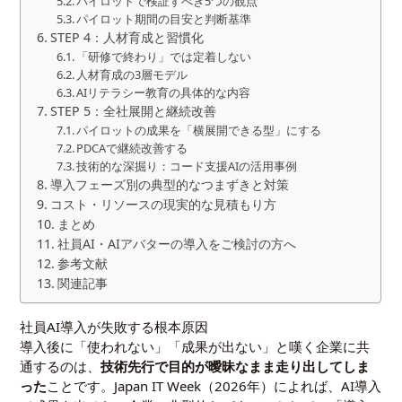
パイロットで検証すべき5つの観点
パイロット期間の目安と判断基準
STEP 4：人材育成と習慣化
「研修で終わり」では定着しない
人材育成の3層モデル
AIリテラシー教育の具体的な内容
STEP 5：全社展開と継続改善
パイロットの成果を「横展開できる型」にする
PDCAで継続改善する
技術的な深掘り：コード支援AIの活用事例
導入フェーズ別の典型的なつまずきと対策
コスト・リソースの現実的な見積もり方
まとめ
社員AI・AIアバターの導入をご検討の方へ
参考文献
関連記事
社員AI導入が失敗する根本原因
導入後に「使われない」「成果が出ない」と嘆く企業に共
通するのは、
技術先行で目的が曖昧なまま走り出してしま
った
ことです。Japan IT Week（2026年）によれば、AI導入