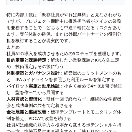
特に内部工数は「既存社員がやれば無料」と見なされがち
ですが、プロジェクト期間中に推進担当者がメインの業務
を兼務することで、どちらも中途半端になるリスクがあり
ます。専任体制の確保、または外部パートナーとの役割分
担を検討することが現実的です。
まとめ
社員AIの導入を成功させるための5ステップを整理します。
目的定義と課題特定
：解決したい業務課題とKPIを先に定
め、技術選定はその後に行う
体制構築とガバナンス設計
：経営層のコミットメントのも
と、IPAガイドラインを参照した利用ルールを策定する
パイロット実施と効果検証
：小さく始めて4〜8週間で検証
し、型を作ってから展開する
人材育成と習慣化
：研修一回で終わらず、継続的な学習機
会と成功事例の共有で定着させる
全社展開と継続改善
：標準テンプレートとモニタリング体
制を整え、PDCAで改善を続ける
社員AIは組織の競争力を根本から変えるポテンシャルを持
つ一方、準備不足のまま導入すると「使われないシステ