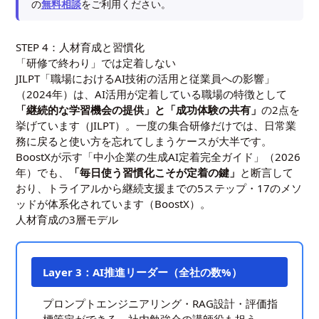
の
無料相談
をご利用ください。
STEP 4：人材育成と習慣化
「研修で終わり」では定着しない
JILPT「職場におけるAI技術の活用と従業員への影響」
（2024年）は、AI活用が定着している職場の特徴として
「継続的な学習機会の提供」と「成功体験の共有」
の2点を
挙げています（
JILPT
）。一度の集合研修だけでは、日常業
務に戻ると使い方を忘れてしまうケースが大半です。
BoostXが示す「中小企業の生成AI定着完全ガイド」（2026
年）でも、
「毎日使う習慣化こそが定着の鍵」
と断言して
おり、トライアルから継続支援までの5ステップ・17のメソ
ッドが体系化されています（
BoostX
）。
人材育成の3層モデル
Layer 3：AI推進リーダー（全社の数%）
プロンプトエンジニアリング・RAG設計・評価指
標策定ができる。社内勉強会の講師役も担う。