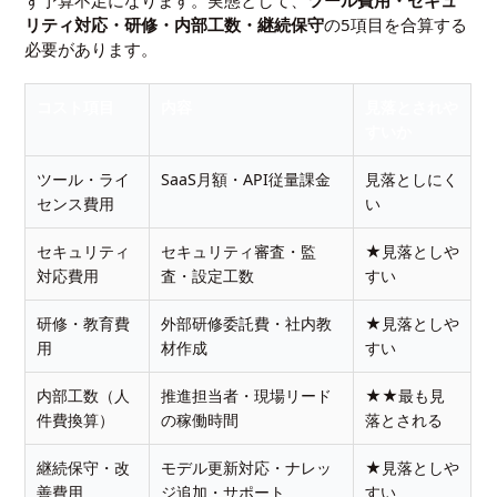
ず予算不足になります。実態として、
ツール費用・セキュ
リティ対応・研修・内部工数・継続保守
の5項目を合算する
必要があります。
コスト項目
内容
見落とされや
すいか
ツール・ライ
SaaS月額・API従量課金
見落としにく
センス費用
い
セキュリティ
セキュリティ審査・監
★見落としや
対応費用
査・設定工数
すい
研修・教育費
外部研修委託費・社内教
★見落としや
用
材作成
すい
内部工数（人
推進担当者・現場リード
★★最も見
件費換算）
の稼働時間
落とされる
継続保守・改
モデル更新対応・ナレッ
★見落としや
善費用
ジ追加・サポート
すい