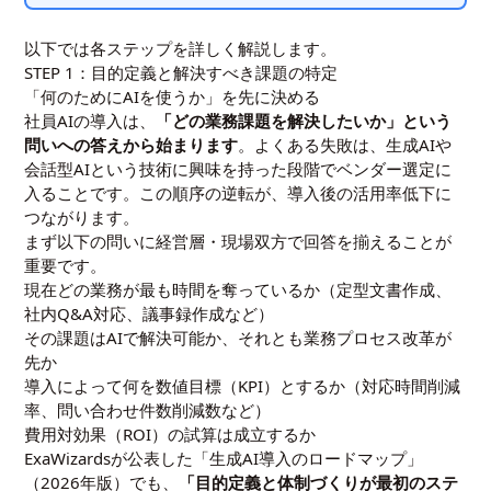
以下では各ステップを詳しく解説します。
STEP 1：目的定義と解決すべき課題の特定
「何のためにAIを使うか」を先に決める
社員AIの導入は、
「どの業務課題を解決したいか」という
問いへの答えから始まります
。よくある失敗は、生成AIや
会話型AIという技術に興味を持った段階でベンダー選定に
入ることです。この順序の逆転が、導入後の活用率低下に
つながります。
まず以下の問いに経営層・現場双方で回答を揃えることが
重要です。
現在どの業務が最も時間を奪っているか（定型文書作成、
社内Q&A対応、議事録作成など）
その課題はAIで解決可能か、それとも業務プロセス改革が
先か
導入によって何を数値目標（KPI）とするか（対応時間削減
率、問い合わせ件数削減数など）
費用対効果（ROI）の試算は成立するか
ExaWizardsが公表した「生成AI導入のロードマップ」
（2026年版）でも、
「目的定義と体制づくりが最初のステ