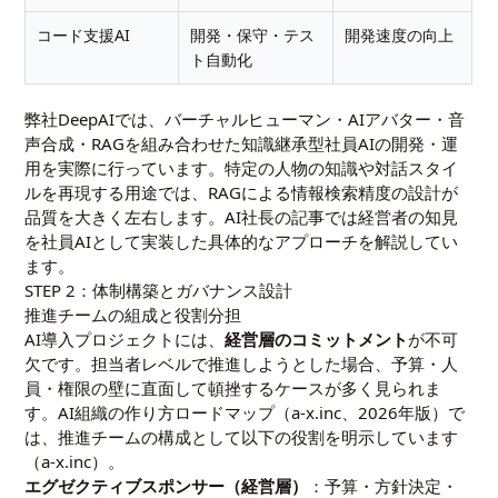
コード支援AI
開発・保守・テス
開発速度の向上
ト自動化
弊社DeepAIでは、バーチャルヒューマン・AIアバター・音
声合成・RAGを組み合わせた知識継承型社員AIの開発・運
用を実際に行っています。特定の人物の知識や対話スタイ
ルを再現する用途では、RAGによる情報検索精度の設計が
品質を大きく左右します。
AI社長
の記事では経営者の知見
を社員AIとして実装した具体的なアプローチを解説してい
ます。
STEP 2：体制構築とガバナンス設計
推進チームの組成と役割分担
AI導入プロジェクトには、
経営層のコミットメント
が不可
欠です。担当者レベルで推進しようとした場合、予算・人
員・権限の壁に直面して頓挫するケースが多く見られま
す。AI組織の作り方ロードマップ（a-x.inc、2026年版）で
は、推進チームの構成として以下の役割を明示しています
（
a-x.inc
）。
エグゼクティブスポンサー（経営層）
：予算・方針決定・