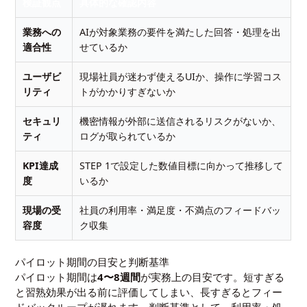
検証観点
具体的な確認内容
業務への
AIが対象業務の要件を満たした回答・処理を出
適合性
せているか
ユーザビ
現場社員が迷わず使えるUIか、操作に学習コス
リティ
トがかかりすぎないか
セキュリ
機密情報が外部に送信されるリスクがないか、
ティ
ログが取られているか
KPI達成
STEP 1で設定した数値目標に向かって推移して
度
いるか
現場の受
社員の利用率・満足度・不満点のフィードバッ
容度
ク収集
パイロット期間の目安と判断基準
パイロット期間は
4〜8週間
が実務上の目安です。短すぎる
と習熟効果が出る前に評価してしまい、長すぎるとフィー