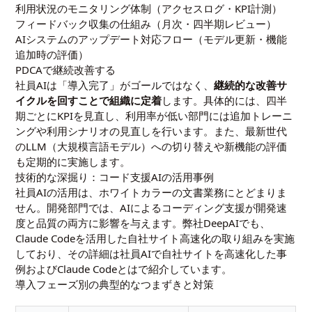
利用状況のモニタリング体制（アクセスログ・KPI計測）
フィードバック収集の仕組み（月次・四半期レビュー）
AIシステムのアップデート対応フロー（モデル更新・機能
追加時の評価）
PDCAで継続改善する
社員AIは「導入完了」がゴールではなく、
継続的な改善サ
イクルを回すことで組織に定着
します。具体的には、四半
期ごとにKPIを見直し、利用率が低い部門には追加トレーニ
ングや利用シナリオの見直しを行います。また、最新世代
のLLM（大規模言語モデル）への切り替えや新機能の評価
も定期的に実施します。
技術的な深掘り：コード支援AIの活用事例
社員AIの活用は、ホワイトカラーの文書業務にとどまりま
せん。開発部門では、AIによるコーディング支援が開発速
度と品質の両方に影響を与えます。弊社DeepAIでも、
Claude Codeを活用した自社サイト高速化の取り組みを実施
しており、その詳細は
社員AIで自社サイトを高速化した事
例
および
Claude Codeとは
で紹介しています。
導入フェーズ別の典型的なつまずきと対策