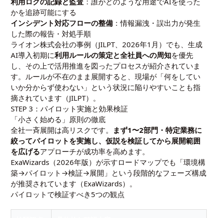
利用ログの記録と監査
：誰がどのような用途でAIを使った
かを追跡可能にする
インシデント対応フローの整備
：情報漏洩・誤出力が発生
した際の報告・対処手順
ライオン株式会社の事例（JILPT、2026年1月）でも、生成
AI導入初期に
利用ルールの策定と全社員への周知
を優先
し、その上で活用推進を図ったプロセスが紹介されていま
す。ルールが不在のまま展開すると、現場が「何をしてい
いか分からず使わない」という状況に陥りやすいことも指
摘されています（
JILPT
）。
STEP 3：パイロット実施と効果検証
「小さく始める」原則の徹底
全社一斉展開は高リスクです。
まず1〜2部門・特定業務に
絞ってパイロットを実施し、仮説を検証してから展開範囲
を広げる
アプローチが成功率を高めます。
ExaWizards（2026年版）が示すロードマップでも「環境構
築→パイロット→検証→展開」という段階的なフェーズ構成
が推奨されています（
ExaWizards
）。
パイロットで検証すべき5つの観点