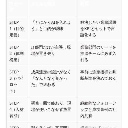
フェー
よくある失敗
対策
ズ
STEP
「とにかくAIを入れよ
解決したい業務課題
1（目的
う」と目的が曖昧
をKPIとセットで言
定義）
語化する
STEP
IT部門だけが主導し現
業務部門のリードを
2（体制
場が置き去り
推進チームに必ず入
構築）
れる
STEP
成果測定の設計がなく
事前に測定指標と判
3（パイ
「なんとなく良かっ
断基準を決めておく
ロッ
た」で終わる
ト）
STEP
研修一回で終わり、現
継続的なフォローア
4（人材
場が使いこなせず放置
ップと成功事例の社
育成）
内共有
STEP
型を作らず一斉展開し
標準テンプレート・