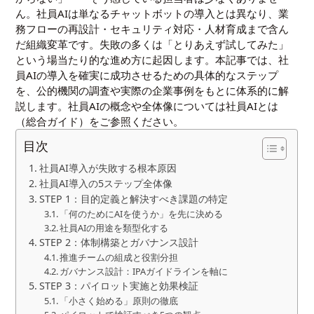
ん。社員AIは単なるチャットボットの導入とは異なり、業
務フローの再設計・セキュリティ対応・人材育成まで含ん
だ組織変革です。失敗の多くは「とりあえず試してみた」
という場当たり的な進め方に起因します。本記事では、社
員AIの導入を確実に成功させるための具体的なステップ
を、公的機関の調査や実際の企業事例をもとに体系的に解
説します。社員AIの概念や全体像については
社員AIとは
（総合ガイド）
をご参照ください。
目次
社員AI導入が失敗する根本原因
社員AI導入の5ステップ全体像
STEP 1：目的定義と解決すべき課題の特定
「何のためにAIを使うか」を先に決める
社員AIの用途を類型化する
STEP 2：体制構築とガバナンス設計
推進チームの組成と役割分担
ガバナンス設計：IPAガイドラインを軸に
STEP 3：パイロット実施と効果検証
「小さく始める」原則の徹底