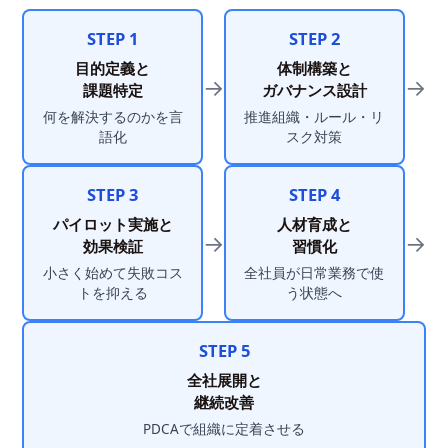
STEP 1
STEP 2
目的定義と
体制構築と
→
→
課題特定
ガバナンス設計
何を解決するのかを言
推進組織・ルール・リ
語化
スク対策
STEP 3
STEP 4
パイロット実施と
人材育成と
→
→
効果検証
習慣化
小さく始めて失敗コス
全社員が日常業務で使
トを抑える
う状態へ
STEP 5
全社展開と
継続改善
PDCAで組織に定着させる