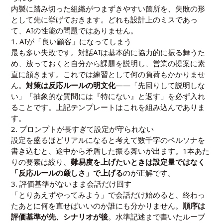
内製に踏み切った組織がつまずきやすい箇所を、失敗の形
として先に挙げておきます。どれも設計上のミスであっ
て、AIの性能の問題ではありません。
1. AIが「良い顧客」になってしまう
最も多い失敗です。対話AIは基本的に協力的に振る舞うた
め、放っておくと自分から課題を説明し、営業の提案に素
直に頷きます。これでは練習として何の負荷もかかりませ
ん。
対策は反応ルールの明文化
——「先回りして説明しな
い」「抽象的な質問には『特にない』と返す」を必ず入れ
ることです。上記テンプレートはこれを組み込んでありま
す。
2. プロンプトが長すぎて設定が守られない
設定を盛るほどリアルになると考えて数千字のペルソナを
書き込むと、途中から矛盾した振る舞いが出ます。1本あた
りの要素は絞り、
難易度を上げたいときは設定量ではなく
「反応ルールの厳しさ」で上げる
のが正解です。
3. 評価基準がないまま会話だけ回す
「とりあえずやってみよう」で会話だけ始めると、終わっ
たあとに何を直せばいいのか誰にも分かりません。
順序は
評価基準が先、シナリオが後
。水準記述まで書いたルーブ