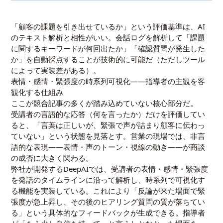
「顧客の課題を引き出せているか」という評価基準は、AI
のテキスト解析と相性がいい。会話ログを解析して「課題
に関するキーワードが何回出たか」「確認質問が発生した
か」を自動採点することが技術的に可能だ（ただしツール
によって実装差がある）。
表情・感情・緊張度の時系列可視化——指導者の主観を客
観化する仕組み
ここが競合記事の多くが踏み込めていない核心部分だ。
受講者の言語的な応答（何を言ったか）だけを評価してい
ると、「言葉は正しいが、緊張で声が詰まり顧客に伝わっ
ていない」という状態を見落とす。営業の現場では、非言
語的な表現——表情・声のトーン・視線の動き——が商談
の成否に大きく関わる。
弊社が開発するDeepAIでは、受講者の表情・感情・緊張度
を発話のタイムラインに沿って解析し、時系列で可視化す
る機能を実装している。これにより「反論が来た場面で緊
張度が急上昇し、その後のヒアリング質問の質が落ちてい
る」という具体的なフィードバックが生成できる。指導者