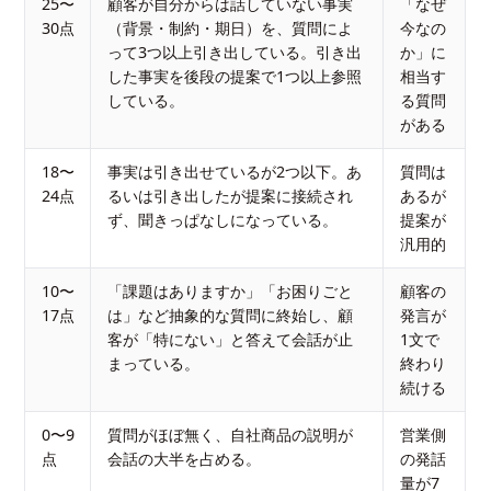
25〜
顧客が自分からは話していない事実
「なぜ
30点
（背景・制約・期日）を、質問によ
今なの
って3つ以上引き出している。引き出
か」に
した事実を後段の提案で1つ以上参照
相当す
している。
る質問
がある
18〜
事実は引き出せているが2つ以下。あ
質問は
24点
るいは引き出したが提案に接続され
あるが
ず、聞きっぱなしになっている。
提案が
汎用的
10〜
「課題はありますか」「お困りごと
顧客の
17点
は」など抽象的な質問に終始し、顧
発言が
客が「特にない」と答えて会話が止
1文で
まっている。
終わり
続ける
0〜9
質問がほぼ無く、自社商品の説明が
営業側
点
会話の大半を占める。
の発話
量が7