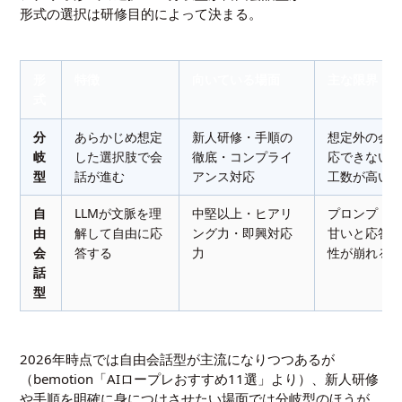
形式の選択は研修目的によって決まる。
形
特徴
向いている場面
主な限界
式
分
あらかじめ想定
新人研修・手順の
想定外の会
岐
した選択肢で会
徹底・コンプライ
応できない
型
話が進む
アンス対応
工数が高い
自
LLMが文脈を理
中堅以上・ヒアリ
プロンプト
由
解して自由に応
ング力・即興対応
甘いと応答
会
答する
力
性が崩れる
話
型
2026年時点では自由会話型が主流になりつつあるが
（bemotion「AIロープレおすすめ11選」より）、新人研修
や手順を明確に身につけさせたい場面では分岐型のほうが