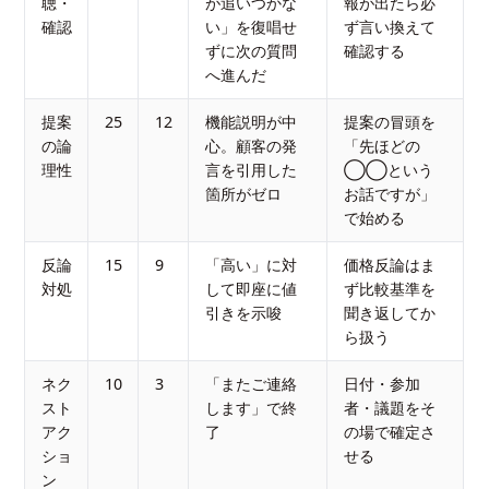
聴・
が追いつかな
報が出たら必
確認
い」を復唱せ
ず言い換えて
ずに次の質問
確認する
へ進んだ
提案
25
12
機能説明が中
提案の冒頭を
の論
心。顧客の発
「先ほどの
理性
言を引用した
◯◯という
箇所がゼロ
お話ですが」
で始める
反論
15
9
「高い」に対
価格反論はま
対処
して即座に値
ず比較基準を
引きを示唆
聞き返してか
ら扱う
ネク
10
3
「またご連絡
日付・参加
スト
します」で終
者・議題をそ
アク
了
の場で確定さ
ショ
せる
ン