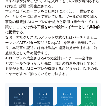
直すべきか分からない。AIを入れてもこの2点が解消されな
ければ、課題は再生産される。
本記事は「AIロープレを自社向けにどう設計・構築する
か」という一点に絞って書いている。ツールの比較や導入
事例の概観は
AIロープレの仕組みと活用（総合ガイド）
に
譲り、ここでは
作る工程を4つの設計レイヤーとして具体的
に提示する
。
なお、弊社クリスタルメソッド株式会社はバーチャルヒュ
ーマン／AIアバター製品「DeepAI」を開発・販売してお
り、本記事の記述には自社製品の開発知見が含まれる。利
益相反として予め開示する。
AIロープレを成立させる4つの設計レイヤー——全体像
どのツールを使うかより先に、設計の構造を理解しておく
必要がある。AIロープレが機能するかどうかは、以下の4レ
イヤーがすべて揃っているかで決まる。
レイヤー1
レイヤー2
レイヤー3
レイヤー4
顧客役アバター
シナリオ分岐
評価基準の言語化
運用フロー
の設計
の設計
と可視化
の設計
・役割・課題・反論
・分岐型 vs 自由会話型
・ルーブリック設計
・スマホ実施
・口調・感情状態
・プロンプト構造化
・表情・緊張度の
・反復サイクル