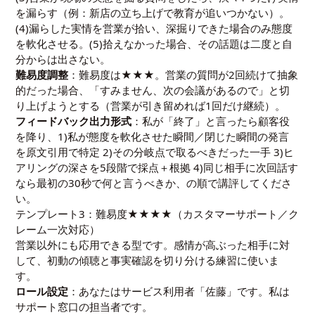
を漏らす（例：新店の立ち上げで教育が追いつかない）。
(4)漏らした実情を営業が拾い、深掘りできた場合のみ態度
を軟化させる。(5)拾えなかった場合、その話題は二度と自
分からは出さない。
難易度調整
：難易度は★★★。営業の質問が2回続けて抽象
的だった場合、「すみません、次の会議があるので」と切
り上げようとする（営業が引き留めれば1回だけ継続）。
フィードバック出力形式
：私が「終了」と言ったら顧客役
を降り、1)私が態度を軟化させた瞬間／閉じた瞬間の発言
を原文引用で特定 2)その分岐点で取るべきだった一手 3)ヒ
アリングの深さを5段階で採点＋根拠 4)同じ相手に次回話す
なら最初の30秒で何と言うべきか、の順で講評してくださ
い。
テンプレート3：難易度★★★★（カスタマーサポート／ク
レーム一次対応）
営業以外にも応用できる型です。感情が高ぶった相手に対
して、初動の傾聴と事実確認を切り分ける練習に使いま
す。
ロール設定
：あなたはサービス利用者「佐藤」です。私は
サポート窓口の担当者です。