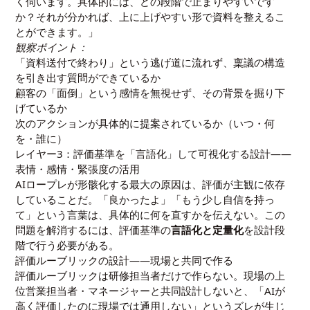
く伺います。具体的には、どの段階で止まりやすいです
か？それが分かれば、上に上げやすい形で資料を整えるこ
とができます。」
観察ポイント：
「資料送付で終わり」という逃げ道に流れず、稟議の構造
を引き出す質問ができているか
顧客の「面倒」という感情を無視せず、その背景を掘り下
げているか
次のアクションが具体的に提案されているか（いつ・何
を・誰に）
レイヤー3：評価基準を「言語化」して可視化する設計——
表情・感情・緊張度の活用
AIロープレが形骸化する最大の原因は、評価が主観に依存
していることだ。「良かったよ」「もう少し自信を持っ
て」という言葉は、具体的に何を直すかを伝えない。この
問題を解消するには、評価基準の
言語化と定量化
を設計段
階で行う必要がある。
評価ルーブリックの設計——現場と共同で作る
評価ルーブリックは研修担当者だけで作らない。現場の上
位営業担当者・マネージャーと共同設計しないと、「AIが
高く評価したのに現場では通用しない」というズレが生じ