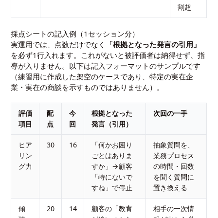
割超
採点シートの記入例（1セッション分）
実運用では、点数だけでなく
「根拠となった発言の引用」
を必ず1行入れます。これがないと被評価者は納得せず、指
導が入りません。以下は記入フォーマットのサンプルです
（練習用に作成した架空のケースであり、特定の実在企
業・実在の商談を示すものではありません）。
評価
配
今
根拠となった
次回の一手
項目
点
回
発言（引用）
ヒア
30
16
「何かお困り
抽象質問を、
リン
ごとはありま
業務プロセス
グ力
すか」→顧客
の時間・回数
「特にないで
を聞く質問に
すね」で停止
置き換える
傾
20
14
顧客の「教育
相手の一次情