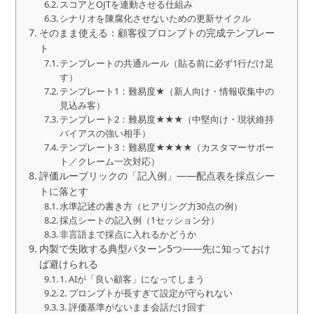
スコアとOJTを連動させる仕組み
シナリオを陳腐化させないための更新サイクル
そのまま使える：顧客役プロンプトの完成テンプレー
ト
テンプレートの共通ルール（貼る前に必ず1行だけ足
す）
テンプレート1：難易度★（新人向け・情報収集中の
見込み客）
テンプレート2：難易度★★★（中堅向け・現状維持
バイアスの強い相手）
テンプレート3：難易度★★★★（カスタマーサポー
ト／クレーム一次対応）
評価ルーブリックの「記入例」——配点表を採点シー
トに落とす
水準記述の書き方（ヒアリング力30点の例）
採点シートの記入例（1セッション分）
非言語まで採点に入れるかどうか
内製で失敗する典型パターン5つ——先に知っておけ
ば避けられる
1. AIが「良い顧客」になってしまう
2. プロンプトが長すぎて設定が守られない
3. 評価基準がないまま会話だけ回す