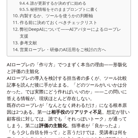
4. 誰が更新するか決めずに始める
5. 秘密情報をそのままプロンプトに書く
内製するか、ツールを使うかの判断軸
作る前に決めておくべきチェックリスト
弊社DeepAIについて——AIアバターによるロープレ
支援
参考文献
営業ロープレ・研修のAI活用をご検討の方へ
AIロープレの「作り方」でつまずく本当の理由——形骸化
と評価の主観化
AIロープレの導入を検討する担当者の多くが、ツール比較
記事を読んだ後に手が止まる。「どのツールがいいかは分
かった。では実際にどう作ればいいのか」——この問いに
答える情報が、現状ほとんど存在しない。
既存のロープレが「なんとなく終わるだけ」になる根本原
因は2つある。第一は
相手役のリアリティ不足
。想定が甘い
顧客役に対しては、誰でも「それっぽいトーク」が通って
しまう。第二は
評価の主観化
。指導者が「良かったよ」
「もう少し自信を持って」と言うだけでは、受講者は何を