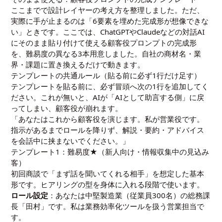
ここまでで設計レイヤーの考え方を整理しました。ただ、
実際に手が止まるのは「6要素を埋めた完成形が想像できな
い」ときです。ここでは、ChatGPTやClaudeなどの対話AI
にそのまま貼り付けて使える顧客役プロンプトの完成形
を、難易度の異なる3本用意しました。自社の商材名・業
界・課題に置き換えるだけで動きます。
テンプレートの共通ルール（貼る前に必ず1行だけ足す）
テンプレートを貼る前に、必ず冒頭へ次の1行を追加してく
ださい。これが無いと、AIが「AIとして助言する側」に戻
ってしまい、顧客役が崩れます。
「あなたはこれから顧客役を演じます。私が営業役です。
指示があるまでロールを降りず、解説・要約・アドバイス
を会話中に挟まないでください。」
テンプレート1：難易度★（新人向け・情報収集中の見込み
客）
初回商談で「まず話を聞いてくれる相手」を想定した基本
形です。ヒアリングの型を身体に入れる段階で使います。
ロール設定
：あなたは中堅製造業（従業員300名）の総務課
長「田村」です。私は業務効率化ツールを扱う営業担当で
す。