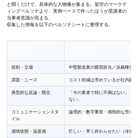
と聞くだけで、具体的な人物像が集まる。架空のマーケテ
ィングペルソナより、実例ベースで作ったほうが受講者の
当事者意識が高まる。
収集した情報を以下のペルソナシートに整理する。
設定項目
記載内容の例
役割・立場
中堅製造業の購買担当／決裁権なし
課題・ニーズ
コスト削減は求めているが社内調整
典型的な反論・懸念
「今の業者で特に不満はない」「稟
ない」
コミュニケーションスタ
論理的・数字重視・感情的な売り込
イル
感情状態・温度感
忙しい・早く終わらせたい（冷淡ス