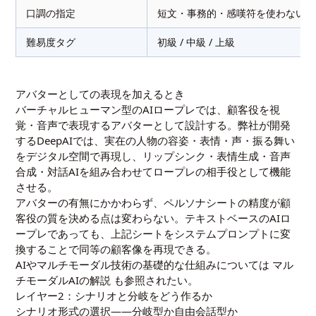
口調の指定
短文・事務的・感嘆符を使わない
難易度タグ
初級 / 中級 / 上級
アバターとしての表現を加えるとき
バーチャルヒューマン型のAIロープレでは、顧客役を視
覚・音声で表現するアバターとして設計する。弊社が開発
するDeepAIでは、実在の人物の容姿・表情・声・振る舞い
をデジタル空間で再現し、リップシンク・表情生成・音声
合成・対話AIを組み合わせてロープレの相手役として機能
させる。
アバターの有無にかかわらず、ペルソナシートの精度が顧
客役の質を決める点は変わらない。テキストベースのAIロ
ープレであっても、上記シートをシステムプロンプトに変
換することで同等の顧客像を再現できる。
AIやマルチモーダル技術の基礎的な仕組みについては
マル
チモーダルAIの解説
も参照されたい。
レイヤー2：シナリオと分岐をどう作るか
シナリオ形式の選択——分岐型か自由会話型か