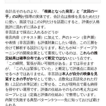
合計点そのものより、
「根拠となった発言」と「次回の一
手」の2列
が指導の実体です。合計点は推移を見るためだけ
に使い、面談ではこの2列だけを話題にすると、評価が人格
批評に流れずに済みます。
非言語まで採点に入れるかどうか
発言内容（テキスト層）に加えて、声のトーン（音声層）
や表情（非言語層）も評価対象にしたい場合、この三層を
分けて解析する設計になります。私たちがAI・ディープラ
ーニングの開発企業として重視しているのは、
これらの推
定結果は確率分布であって断定ではない
という点です。
「この瞬間、緊張が高い可能性がある」までは示せます
が、「この人は緊張していた」と断定して評価点に直結さ
せるべきではありません。非言語は
本人が自分の映像を見
返すときの手がかり
として使い、点数化は言語化された行
動（上記の水準記述）に寄せる。これが現時点で最も納得
を得やすい運用です。評価の仕組みそのものの考え方は
AI
ロープレとは（定義と評価の仕組み）
で整理しています。
内製で失敗する典型パターン5つ——先に知っておけば避け
られる