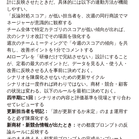
計に反映させたときだ。具体的には以下の連動方法が機能
しやすい。
「反論対処スコア」が低い担当者を、次週の同行商談でマ
ネージャーが意識的に観察する
チーム全体で特定カテゴリのスコアが低い傾向が出れば、
次のシナリオ改訂でその場面を強化する
週次のチームミーティングで「今週のスコアの傾向」を共
有し、改善ポイントを1分でコメントする
AIロープレを「研修だけで完結させない」設計にすること
が、定着の最大のポイントだ。データを見る人・使う人・
改善に反映させる人を事前に決めておく。
シナリオを陳腐化させないための更新サイクル
シナリオは一度作れば終わりではない。商材・競合・顧客
の状況は変わる。以下のルールを最初に決めておく。
四半期に1回：
シナリオの内容と評価基準を現場とすり合わ
せてレビューする
更新担当者を明記：
「誰が更新するか未定」のまま運用す
ると必ず陳腐化する
新商材・新競合情報が出たとき：
その都度プロンプトの反
論ルールに反映する
そのまま使える：顧客役プロンプトの完成テンプレート