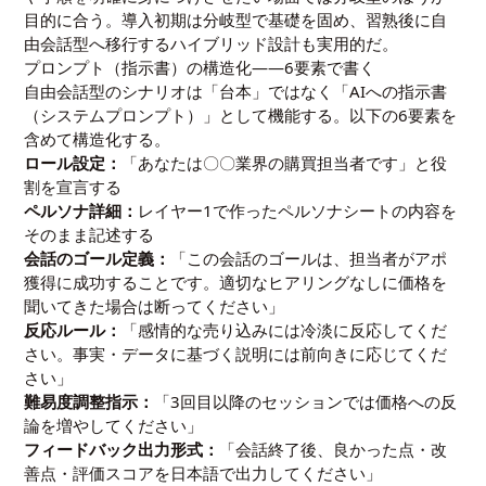
目的に合う。導入初期は分岐型で基礎を固め、習熟後に自
由会話型へ移行するハイブリッド設計も実用的だ。
プロンプト（指示書）の構造化——6要素で書く
自由会話型のシナリオは「台本」ではなく「AIへの指示書
（システムプロンプト）」として機能する。以下の6要素を
含めて構造化する。
ロール設定：
「あなたは〇〇業界の購買担当者です」と役
割を宣言する
ペルソナ詳細：
レイヤー1で作ったペルソナシートの内容を
そのまま記述する
会話のゴール定義：
「この会話のゴールは、担当者がアポ
獲得に成功することです。適切なヒアリングなしに価格を
聞いてきた場合は断ってください」
反応ルール：
「感情的な売り込みには冷淡に反応してくだ
さい。事実・データに基づく説明には前向きに応じてくだ
さい」
難易度調整指示：
「3回目以降のセッションでは価格への反
論を増やしてください」
フィードバック出力形式：
「会話終了後、良かった点・改
善点・評価スコアを日本語で出力してください」