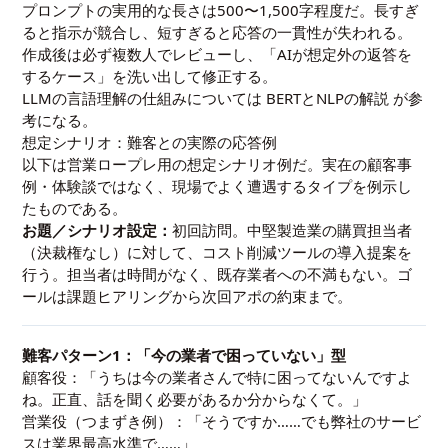
プロンプトの実用的な長さは500〜1,500字程度だ。長すぎ
ると指示が競合し、短すぎると応答の一貫性が失われる。
作成後は必ず複数人でレビューし、「AIが想定外の返答を
するケース」を洗い出して修正する。
LLMの言語理解の仕組みについては
BERTとNLPの解説
が参
考になる。
想定シナリオ：難客との実際の応答例
以下は営業ロープレ用の想定シナリオ例だ。実在の顧客事
例・体験談ではなく、現場でよく遭遇するタイプを例示し
たものである。
お題／シナリオ設定：
初回訪問。中堅製造業の購買担当者
（決裁権なし）に対して、コスト削減ツールの導入提案を
行う。担当者は時間がなく、既存業者への不満もない。ゴ
ールは課題ヒアリングから次回アポの約束まで。
難客パターン1：「今の業者で困っていない」型
顧客役：「うちは今の業者さんで特に困ってないんですよ
ね。正直、話を聞く必要があるか分からなくて。」
営業役（つまずき例）：「そうですか……でも弊社のサービ
スは業界最高水準で……」