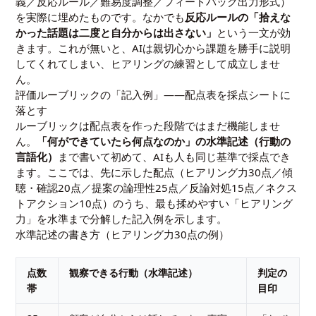
義／反応ルール／難易度調整／フィードバック出力形式）
を実際に埋めたものです。なかでも
反応ルールの「拾えな
かった話題は二度と自分からは出さない」
という一文が効
きます。これが無いと、AIは親切心から課題を勝手に説明
してくれてしまい、ヒアリングの練習として成立しませ
ん。
評価ルーブリックの「記入例」——配点表を採点シートに
落とす
ルーブリックは配点表を作った段階ではまだ機能しませ
ん。
「何ができていたら何点なのか」の水準記述（行動の
言語化）
まで書いて初めて、AIも人も同じ基準で採点でき
ます。ここでは、先に示した配点（ヒアリング力30点／傾
聴・確認20点／提案の論理性25点／反論対処15点／ネクス
トアクション10点）のうち、最も揉めやすい「ヒアリング
力」を水準まで分解した記入例を示します。
水準記述の書き方（ヒアリング力30点の例）
点数
観察できる行動（水準記述）
判定の
帯
目印