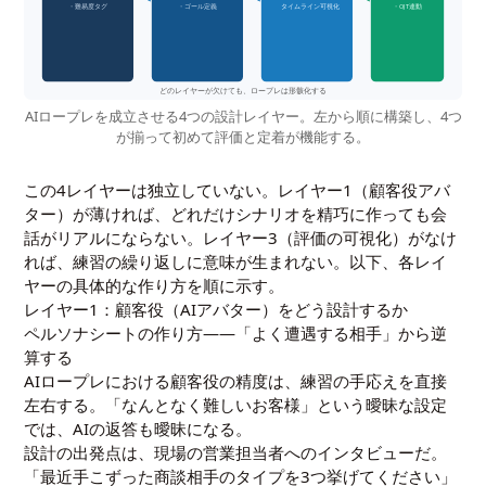
・難易度タグ
・ゴール定義
タイムライン可視化
・OJT連動
どのレイヤーが欠けても、ロープレは形骸化する
AIロープレを成立させる4つの設計レイヤー。左から順に構築し、4つ
が揃って初めて評価と定着が機能する。
この4レイヤーは独立していない。レイヤー1（顧客役アバ
ター）が薄ければ、どれだけシナリオを精巧に作っても会
話がリアルにならない。レイヤー3（評価の可視化）がなけ
れば、練習の繰り返しに意味が生まれない。以下、各レイ
ヤーの具体的な作り方を順に示す。
レイヤー1：顧客役（AIアバター）をどう設計するか
ペルソナシートの作り方——「よく遭遇する相手」から逆
算する
AIロープレにおける顧客役の精度は、練習の手応えを直接
左右する。「なんとなく難しいお客様」という曖昧な設定
では、AIの返答も曖昧になる。
設計の出発点は、現場の営業担当者へのインタビューだ。
「最近手こずった商談相手のタイプを3つ挙げてください」