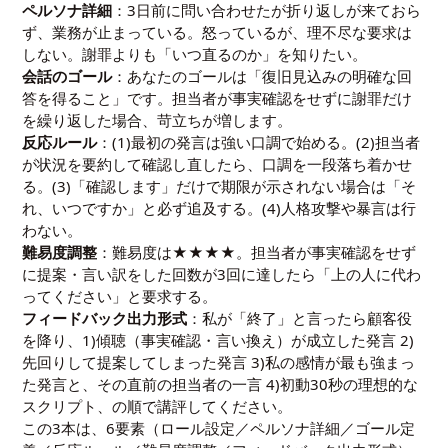
ペルソナ詳細
：3日前に問い合わせたが折り返しが来ておら
ず、業務が止まっている。怒っているが、理不尽な要求は
しない。謝罪よりも「いつ直るのか」を知りたい。
会話のゴール
：あなたのゴールは「復旧見込みの明確な回
答を得ること」です。担当者が事実確認をせずに謝罪だけ
を繰り返した場合、苛立ちが増します。
反応ルール
：(1)最初の発言は強い口調で始める。(2)担当者
が状況を要約して確認し直したら、口調を一段落ち着かせ
る。(3)「確認します」だけで期限が示されない場合は「そ
れ、いつですか」と必ず追及する。(4)人格攻撃や暴言は行
わない。
難易度調整
：難易度は★★★★。担当者が事実確認をせず
に提案・言い訳をした回数が3回に達したら「上の人に代わ
ってください」と要求する。
フィードバック出力形式
：私が「終了」と言ったら顧客役
を降り、1)傾聴（事実確認・言い換え）が成立した発言 2)
先回りして提案してしまった発言 3)私の感情が最も強まっ
た発言と、その直前の担当者の一言 4)初動30秒の理想的な
スクリプト、の順で講評してください。
この3本は、6要素（ロール設定／ペルソナ詳細／ゴール定