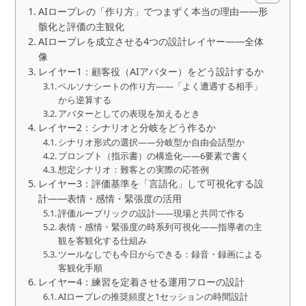
AIロープレの「作り方」でつまずく本当の理由——形
骸化と評価の主観化
AIロープレを成立させる4つの設計レイヤー——全体
像
レイヤー1：顧客役（AIアバター）をどう設計するか
ペルソナシートの作り方——「よく遭遇する相手」
から逆算する
アバターとしての表現を加えるとき
レイヤー2：シナリオと分岐をどう作るか
シナリオ形式の選択——分岐型か自由会話型か
プロンプト（指示書）の構造化——6要素で書く
想定シナリオ：難客との実際の応答例
レイヤー3：評価基準を「言語化」して可視化する設
計——表情・感情・緊張度の活用
評価ルーブリックの設計——現場と共同で作る
表情・感情・緊張度の時系列可視化——指導者の主
観を客観化する仕組み
ツールなしでも今日からできる：録音・録画による
客観化手順
レイヤー4：練習を定着させる運用フローの設計
AIロープレの推奨頻度と1セッションの時間設計