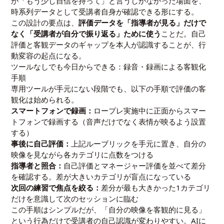
が「もう少し自信を持って」と言うしかなかった場面を、
時系列データとして受講者自身が確認できる形にする。
この設計の要点は、
評価データを「指導者が見る」だけで
なく「受講者が自分で振り返る」ために使う
ことだ。自己
評価と客観データのギャップを本人が認識することが、行
動変容の起点になる。
ツールなしでも今日からできる：録音・録画による客観化
手順
専用ツールが手元にない段階でも、以下の手順で評価の客
観化は始められる。
スマートフォンで録画：
ロープレ実施中に正面からスマー
トフォンで録画する（音声だけでなく表情が映るよう設置
する）
事後に自己評価：
上記ルーブリックを手元に置き、自分の
映像を見ながら各カテゴリに点数をつける
指導者と照合：
自己評価とマネージャー評価を並べて差分
を確認する。差が大きいカテゴリが盲点になっている
次回の練習で焦点を絞る：
差分が最も大きかった1カテゴリ
だけを意識して次のセッションに臨む
この手順はシンプルだが、「自分の映像を客観的に見る」
という行為だけで受講者の自己認識が変わりやすい。AIに