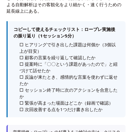
よる自動解析はその客観化をより細かく・速く行うための
延長線上にある。
コピーして使えるチェックリスト：ロープレ実施後
の振り返り（1セッション5分）
□ ヒアリングで引き出した課題は何個か（3個以
上が目安）
□ 顧客の言葉を繰り返して確認したか
□ 提案時に「〇〇という課題があったので」と紐
づけて話せたか
□ 反論が来たとき、感情的な言葉を使わずに返せ
たか
□ セッション終了時に次のアクションを合意した
か
□ 緊張が高まった場面はどこか（録画で確認）
□ 次回改善する点を1つだけ書き出したか
営業研修・ロープレへのAI導入をご検討の方は、クリスタ