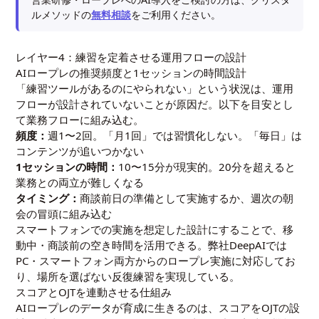
ルメソッドの
無料相談
をご利用ください。
レイヤー4：練習を定着させる運用フローの設計
AIロープレの推奨頻度と1セッションの時間設計
「練習ツールがあるのにやられない」という状況は、運用
フローが設計されていないことが原因だ。以下を目安とし
て業務フローに組み込む。
頻度：
週1〜2回。「月1回」では習慣化しない。「毎日」は
コンテンツが追いつかない
1セッションの時間：
10〜15分が現実的。20分を超えると
業務との両立が難しくなる
タイミング：
商談前日の準備として実施するか、週次の朝
会の冒頭に組み込む
スマートフォンでの実施を想定した設計にすることで、移
動中・商談前の空き時間を活用できる。弊社DeepAIでは
PC・スマートフォン両方からのロープレ実施に対応してお
り、場所を選ばない反復練習を実現している。
スコアとOJTを連動させる仕組み
AIロープレのデータが育成に生きるのは、スコアをOJTの設