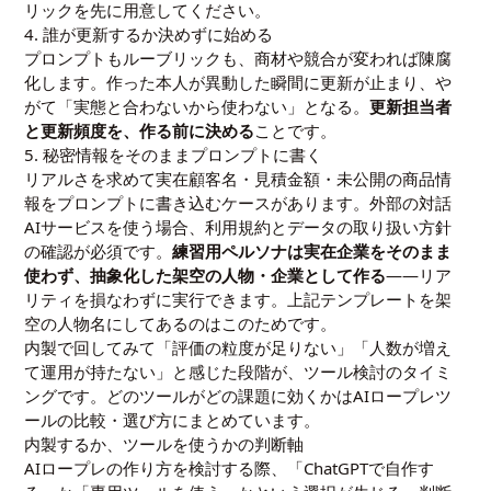
リックを先に用意してください。
4. 誰が更新するか決めずに始める
プロンプトもルーブリックも、商材や競合が変われば陳腐
化します。作った本人が異動した瞬間に更新が止まり、や
がて「実態と合わないから使わない」となる。
更新担当者
と更新頻度を、作る前に決める
ことです。
5. 秘密情報をそのままプロンプトに書く
リアルさを求めて実在顧客名・見積金額・未公開の商品情
報をプロンプトに書き込むケースがあります。外部の対話
AIサービスを使う場合、利用規約とデータの取り扱い方針
の確認が必須です。
練習用ペルソナは実在企業をそのまま
使わず、抽象化した架空の人物・企業として作る
——リア
リティを損なわずに実行できます。上記テンプレートを架
空の人物名にしてあるのはこのためです。
内製で回してみて「評価の粒度が足りない」「人数が増え
て運用が持たない」と感じた段階が、ツール検討のタイミ
ングです。どのツールがどの課題に効くかは
AIロープレツ
ールの比較・選び方
にまとめています。
内製するか、ツールを使うかの判断軸
AIロープレの作り方を検討する際、「ChatGPTで自作す