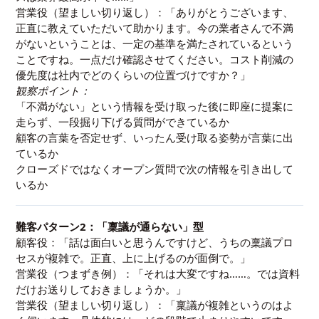
営業役（望ましい切り返し）：「ありがとうございます、
正直に教えていただいて助かります。今の業者さんで不満
がないということは、一定の基準を満たされているという
ことですね。一点だけ確認させてください。コスト削減の
優先度は社内でどのくらいの位置づけですか？」
観察ポイント：
「不満がない」という情報を受け取った後に即座に提案に
走らず、一段掘り下げる質問ができているか
顧客の言葉を否定せず、いったん受け取る姿勢が言葉に出
ているか
クローズドではなくオープン質問で次の情報を引き出して
いるか
難客パターン2：「稟議が通らない」型
顧客役：「話は面白いと思うんですけど、うちの稟議プロ
セスが複雑で。正直、上に上げるのが面倒で。」
営業役（つまずき例）：「それは大変ですね……。では資料
だけお送りしておきましょうか。」
営業役（望ましい切り返し）：「稟議が複雑というのはよ