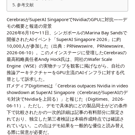
参考文献
CerebrasがSuperAI SingaporeでNvidiaのGPUに対抗——デ
モの概要と報道の背景
2026年6月10〜11日、シンガポールのMarina Bay Sandsで
開催されたAIイベント「SuperAI Singapore 2026」に約
10,000人が参加した（出典：PRNewswire、
PRNewswire、
2026-06-10
）。このメインステージに登壇したCerebrasの
最高戦略責任者Andy Hock氏は、同社のWafer Scale
Engine（WSE）の実物チップを観客に掲げながら、自社の
推論アーキテクチャーをGPU主流のAIインフラに対する代
替として訴求した。
ITメディアDigitimesは「Cerebras outpaces Nvidia in video
showdown at SuperAI Singapore（CerebrasがSuperAIのデ
モ対決でNvidiaを上回る）」と報じた（
Digitimes、2026-
06-11
）。ただし、デモで具体的にどの製品同士がどの条件
下で比較されたかの一次的詳細は記事の有料部分に限定さ
れており、独立した第三者検証は本稿作成時点では確認さ
れていない。この点はデモ結果を一般的な優位と読み替え
る際に留意が必要だ。