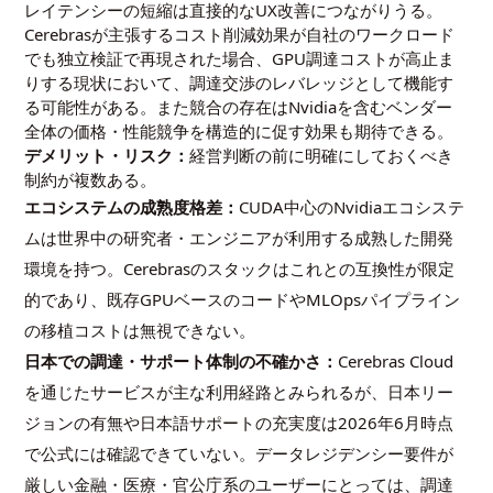
レイテンシーの短縮は直接的なUX改善につながりうる。
Cerebrasが主張するコスト削減効果が自社のワークロード
でも独立検証で再現された場合、GPU調達コストが高止ま
りする現状において、調達交渉のレバレッジとして機能す
る可能性がある。また競合の存在はNvidiaを含むベンダー
全体の価格・性能競争を構造的に促す効果も期待できる。
デメリット・リスク：
経営判断の前に明確にしておくべき
制約が複数ある。
エコシステムの成熟度格差：
CUDA中心のNvidiaエコシステ
ムは世界中の研究者・エンジニアが利用する成熟した開発
環境を持つ。Cerebrasのスタックはこれとの互換性が限定
的であり、既存GPUベースのコードやMLOpsパイプライン
の移植コストは無視できない。
日本での調達・サポート体制の不確かさ：
Cerebras Cloud
を通じたサービスが主な利用経路とみられるが、日本リー
ジョンの有無や日本語サポートの充実度は2026年6月時点
で公式には確認できていない。データレジデンシー要件が
厳しい金融・医療・官公庁系のユーザーにとっては、調達