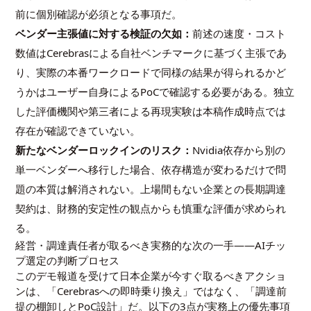
前に個別確認が必須となる事項だ。
ベンダー主張値に対する検証の欠如：
前述の速度・コスト
数値はCerebrasによる自社ベンチマークに基づく主張であ
り、実際の本番ワークロードで同様の結果が得られるかど
うかはユーザー自身によるPoCで確認する必要がある。独立
した評価機関や第三者による再現実験は本稿作成時点では
存在が確認できていない。
新たなベンダーロックインのリスク：
Nvidia依存から別の
単一ベンダーへ移行した場合、依存構造が変わるだけで問
題の本質は解消されない。上場間もない企業との長期調達
契約は、財務的安定性の観点からも慎重な評価が求められ
る。
経営・調達責任者が取るべき実務的な次の一手——AIチッ
プ選定の判断プロセス
このデモ報道を受けて日本企業が今すぐ取るべきアクショ
ンは、「Cerebrasへの即時乗り換え」ではなく、「調達前
提の棚卸しとPoC設計」だ。以下の3点が実務上の優先事項