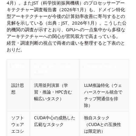
4月
）。またJST（科学技術振興機構）のプロセッサーアー
キテクチャー調査報告書（2026年1月）も、ドメイン特化
型アーキテクチャーが今後の計算効率改善に寄与するとの
見解を示している（出典：
JST、2026年1月
）。こうした公
的機関の調査が示すとおり、GPUへの一点集中から多様な
アーキテクチャーへの関心が官民双方で高まっている。
経営・調達判断の視点で両者の違いを整理すると下表のと
おりだ。
比較軸
Nvidia GPU（DGX
Cerebras WSE-3
B200等）
設計思
汎用並列演算（学
LLM推論特化（ウェ
想
習・推論・HPC含む
ハースケール統合で
幅広いタスク）
チップ間通信を排
除）
ソフト
CUDA中心の成熟した
独自スタック
ウェア
広範なスタック
（CUDAとの互換性
エコシ
は限定的）