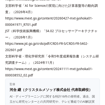
文部科学省「AI for Scienceの実現に向けた計算基盤等の動向調
査」（2026年4月）
https://www.mext.go.jp/content/20260427-mxt-jyohoka01-
000041971_R701.pdf
JST（科学技術振興機構）「S4.02 プロセッサーアーキテクチャ
ー」（2026年1月）
https://www.jst.go.jp/crds/pdf/CRDS-FR-S/CRDS-FR-S402-
202601.pdf
文部科学省・理化学研究所「令和5年度成果報告書（システム研
究調査チーム）」（2024年11月）
https://www.mext.go.jp/content/20241111-mxt-jyohoka01-
000038552_02.pdf
監修
河合 継（クリスタルメソッド株式会社 代表取締役）
AI・ディープラーニングに関する特許16件の発明者。過去、国
立がん研究センターとの共同研究や、テレビ番組でのAI解説実