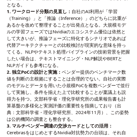
となる。
1. ワークロード分類の見直し：
自社のAI利用が「学習
（Training）」と「推論（Inference）」のどちらに比重が
あるかを改めて整理することが出発点となる。大規模モデ
ルの学習フェーズではNvidiaのエコシステム優位は依然と
して大きいが、推論フェーズに特化するシナリオであれば
代替アーキテクチャーとの比較検討が現実的な意味を持っ
てくる。NLPやテキスト処理パイプラインの技術背景を把握
したい場合は、
テキストマイニング・NLP解説
や
BERTと
NLPガイド
も参考になる。
2. 独立PoCの設計と実施：
ベンダー提供のベンチマーク数
値を判断の主根拠にすることは合理的でない。自社の実際
のモデルとデータを用いた小規模PoCを複数ベンダーで並行
して実施し、条件を揃えた上で比較することが稟議上も説
得力を持つ。文部科学省・理化学研究所の成果報告書も計
算基盤の多様化と実測評価の重要性を指摘しており（出
典：
文部科学省・理化学研究所、2024年11月
）、この姿勢
は公的機関の調査とも整合する。
3. マルチベンダー調達の交渉カードとしての活用：
CerebrasをはじめとするNvidia対抗勢力の台頭は、それ自