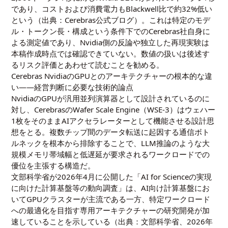
であり、コストおよび消費電力もBlackwell比で約32%低い
という（出典：
Cerebras公式ブログ
）。これは特定のモデ
ル・トークン長・構成という条件下でのCerebras社自身に
よる測定値であり、Nvidia側の反論や独立した再現実験は
本稿作成時点では確認できていない。数値の扱いは後述す
るリスク評価とあわせて読むことを勧める。
Cerebras NvidiaのGPUとのアーキテクチャーの根本的な違
い——経営判断に必要な技術的論点
NvidiaのGPUが汎用並列演算器として設計されているのに
対し、CerebrasのWafer Scale Engine（WSE-3）はウェハー
1枚をそのままAIアクセラレーターとして機能させる設計思
想をとる。複数チップ間のデータ転送に起因する通信ボト
ルネックを根本から排除することで、LLM推論のような大
規模メモリ帯域幅と低遅延が要求されるワークロードでの
優位を主張する構造だ。
文部科学省が2026年4月に公開した「AI for Scienceの実現
に向けた計算基盤等の動向調査」は、AI向け計算基盤にお
いてGPUクラスターが主流である一方、特定ワークロード
への最適化を目指す専用アーキテクチャーの研究開発が加
速していることを示している（出典：
文部科学省、2026年