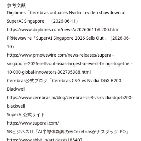
参考文献
Digitimes「Cerebras outpaces Nvidia in video showdown at
SuperAI Singapore」（2026-06-11）
https://www.digitimes.com/news/a20260611VL200.html
PRNewswire「SuperAI Singapore 2026 Sells Out」（2026-06-
10）
https://www.prnewswire.com/news-releases/superai-
singapore-2026-sells-out-asias-largest-ai-event-brings-together-
10-000-global-innovators-302795988.html
Cerebras公式ブログ「Cerebras CS-3 vs Nvidia DGX B200
Blackwell」
https://www.cerebras.ai/blog/cerebras-cs-3-vs-nvidia-dgx-b200-
blackwell
SuperAI公式サイト
https://www.superai.com/
SBビジネスIT「AI半導体新興の米CerebrasがナスダックIPO」
https://www.sbbit.jp/article/st/185407