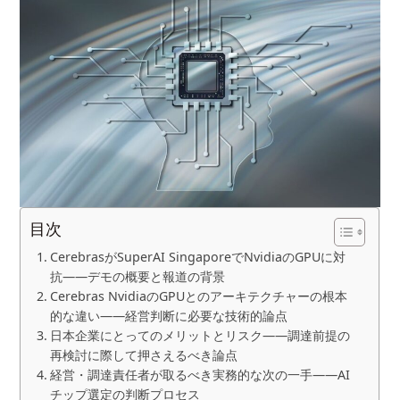
目次
CerebrasがSuperAI SingaporeでNvidiaのGPUに対
抗——デモの概要と報道の背景
Cerebras NvidiaのGPUとのアーキテクチャーの根本
的な違い——経営判断に必要な技術的論点
日本企業にとってのメリットとリスク——調達前提の
再検討に際して押さえるべき論点
経営・調達責任者が取るべき実務的な次の一手——AI
チップ選定の判断プロセス