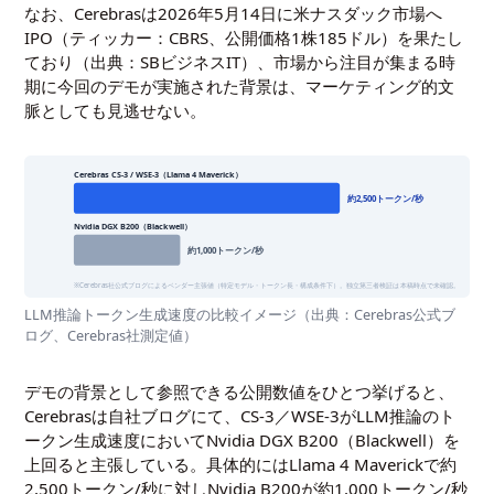
なお、Cerebrasは2026年5月14日に米ナスダック市場へ
IPO（ティッカー：CBRS、公開価格1株185ドル）を果たし
ており（出典：
SBビジネスIT
）、市場から注目が集まる時
期に今回のデモが実施された背景は、マーケティング的文
脈としても見逃せない。
Cerebras CS-3 / WSE-3（Llama 4 Maverick）
約2,500トークン/秒
Nvidia DGX B200（Blackwell）
約1,000トークン/秒
※Cerebras社公式ブログによるベンダー主張値（特定モデル・トークン長・構成条件下）。独立第三者検証は本稿時点で未確認。
LLM推論トークン生成速度の比較イメージ（出典：
Cerebras公式ブ
ログ
、Cerebras社測定値）
デモの背景として参照できる公開数値をひとつ挙げると、
Cerebrasは自社ブログにて、CS-3／WSE-3がLLM推論のト
ークン生成速度においてNvidia DGX B200（Blackwell）を
上回ると主張している。具体的にはLlama 4 Maverickで約
2,500トークン/秒に対しNvidia B200が約1,000トークン/秒