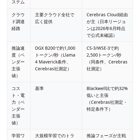
ステム
クラウ
主要クラウド全社で
Cerebras Cloud経由
ド調達
広く提供
が主（日本リージョ
経路
ンは2026年6月時点
で公式未確認）
推論速
DGX B200で約1,000
CS-3/WSE-3で約
度（ベ
トークン/秒（Llama
2,500トークン/秒
ンダー
4 Maverick条件、
（同条件、Cerebras
主張
Cerebras社測定）
社測定）
値）
コス
基準
Blackwell比で約32%
ト・電
低いと主張
力（ベ
（Cerebras社測定・
ンダー
特定条件下）
主張
値）
学習ワ
大規模学習でのトラ
推論フェーズが主戦