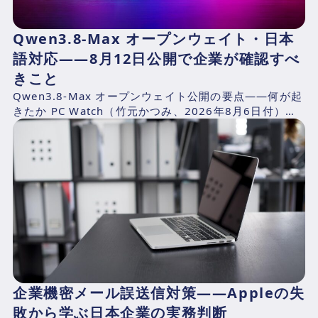
Qwen3.8-Max オープンウェイト・日本
語対応——8月12日公開で企業が確認すべ
きこと
Qwen3.8-Max オープンウェイト公開の要点——何が起
きたか PC Watch（竹元かつみ、2026年8月6日付）の
報道によれば、AlibabaのQwen...
企業機密メール誤送信対策——Appleの失
敗から学ぶ日本企業の実務判断