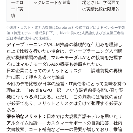
ークロ
ックレコードが豊富
場とされ、学習面で
ード実
の実績比較は限定的
績
※速度・コスト・電力の数値はCerebras社公式ブログによるベンダー主張
値（特定モデル・構成条件下）。Nvidia側の公式反論および独立第三者検
証は本稿作成時点で未確認。
ディープラーニングやLLM推論の基礎的な仕組みを理解し
た上で比較を行いたい場合は、
ディープラーニング入門解
説
や
機械学習の基礎
、マルチモーダルAIとの接続を把握す
るには
マルチモーダルAIの概要
も参照されたい。
日本企業にとってのメリットとリスク——調達前提の再検
討に際して押さえるべき論点
今回のデモ比較が日本の経営・IT責任者にとって意味を持つ
理由は、「Nvidia GPU一択」という調達前提を問い直す契
機になりうる点にある。ただし、この判断には複数の留保
が必要であり、メリットとリスクは分けて整理する必要が
ある。
潜在的なメリット：
日本では大規模言語モデルを用いたリ
アルタイム推論——カスタマーサポートの自動応答、社内
文書検索、コード補完など——の需要が増しており、推論