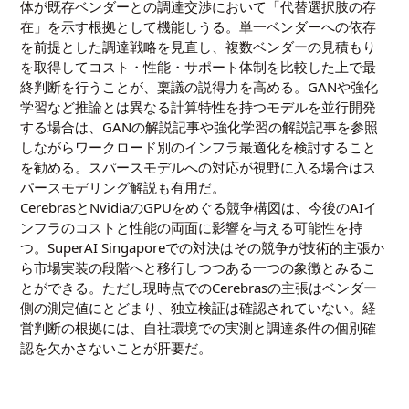
体が既存ベンダーとの調達交渉において「代替選択肢の存
在」を示す根拠として機能しうる。単一ベンダーへの依存
を前提とした調達戦略を見直し、複数ベンダーの見積もり
を取得してコスト・性能・サポート体制を比較した上で最
終判断を行うことが、稟議の説得力を高める。GANや強化
学習など推論とは異なる計算特性を持つモデルを並行開発
する場合は、
GANの解説記事
や
強化学習の解説記事
を参照
しながらワークロード別のインフラ最適化を検討すること
を勧める。スパースモデルへの対応が視野に入る場合は
ス
パースモデリング解説
も有用だ。
CerebrasとNvidiaのGPUをめぐる競争構図は、今後のAIイ
ンフラのコストと性能の両面に影響を与える可能性を持
つ。SuperAI Singaporeでの対決はその競争が技術的主張か
ら市場実装の段階へと移行しつつある一つの象徴とみるこ
とができる。ただし現時点でのCerebrasの主張はベンダー
側の測定値にとどまり、独立検証は確認されていない。経
営判断の根拠には、自社環境での実測と調達条件の個別確
認を欠かさないことが肝要だ。