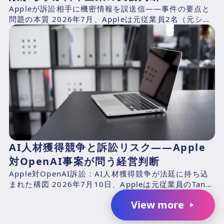
Appleが訴訟相手に機密情報を誤送信——事件の要点と
問題の本質 2026年7月、Appleは元従業員2名（元シニ
アシステムズエンジニアのChang Liuおよ...
AI人材獲得競争と訴訟リスク――Apple
対OpenAI事案が問う経営判断
Apple対OpenAI訴訟：AI人材獲得競争が法廷に持ち込
まれた構図 2026年7月10日、Appleは元従業員のTang
TanおよびChang Liuと、...
View more