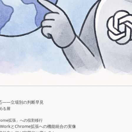
の対応――立場別の判断早見
める層
/ Chrome拡張」への役割移行
GPT WorkとChrome拡張への機能統合の実像