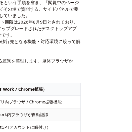
問するという手順を省き、「閲覧中のページ
してその場で質問する、サイドパネルで要
していました。
ト期限は2026年8月9日とされており、
、アップグレードされたデスクトップアプ
方針です。
後の移行先となる機能・対応環境に絞って解
移行による差異を整理します。単体ブラウザか
 Work / Chrome拡張）
内ブラウザ / Chrome拡張機能
ork内ブラウザが自動認識
atGPTアカウントに紐付け）