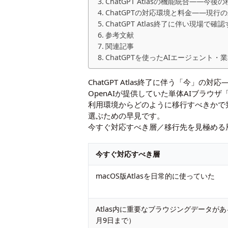
ChatGPT Atlasの機能統合――
ChatGPTの対応環境と料金――現行の
ChatGPT Atlas終了に伴い現場で
参考文献
関連記事
ChatGPTを使ったAIエージェント
ChatGPT Atlas終了に伴う「今」の
OpenAIが提供していた単体AIブラウザ
利用環境からどのように移行すべきかで
選ぶための早見です。
今すぐ対応すべき層／移行先を見極める
今すぐ対応すべき層
macOS版Atlasを日常的に使っていた
Atlas内に重要なブラウジングデータが
月9日まで）