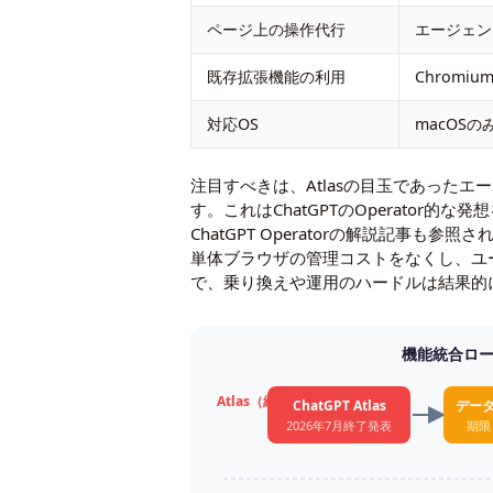
ページ上の操作代行
エージェン
既存拡張機能の利用
Chrom
対応OS
macOS
注目すべきは、Atlasの目玉であったエ
す。これはChatGPTのOperato
ChatGPT Operatorの解説記事
も参照さ
単体ブラウザの管理コストをなくし、ユーザー
で、乗り換えや運用のハードルは結果的
機能統合ロード
Atlas（終了）
ChatGPT Atlas
デー
2026年7月終了発表
期限：