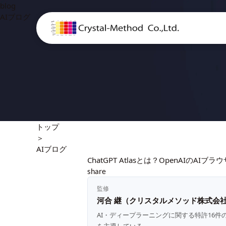
blog
AIブログ
トップ
＞
AIブログ
ChatGPT Atlasとは？OpenAIのA
share
監修
河合 継（クリスタルメソッド株式会社
AI・ディープラーニングに関する特許16件