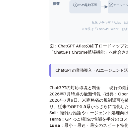
影響
①Atlas起動不可
②エージェ
単体ブラウザ「Atlas」
※今後は「ChatGPT Work」
図：ChatGPT Atlasの終了ロードマッ
「ChatGPT Chrome拡張機能」へ統合
ChatGPTの業務導入・AIエージェン
ChatGPTの対応環境と料金――現行の最
2026年7月時点の最新情報（出典：
Ope
2026年7月9日、米商務省の規制認可
り、従来のGPT-5.5系からさらに進
Sol
：複雑な推論やエージェント処理向
Terra
：GPT-5.5相当の性能を半分の
Luna
：最小・最速・最安のスピード特