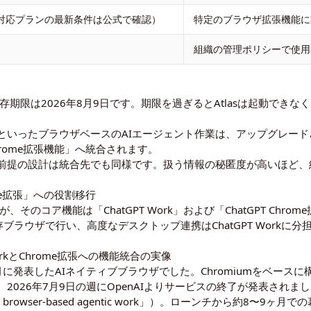
（対応プランの最新条件は公式で確認）
特定のブラウザ拡張機能に
組織の管理ポリシーで使用
タ保存期限は2026年8月9日です。期限を過ぎるとAtlasは起動で
といったブラウザベースのAIエージェント作業は、アップグレー
T Chrome拡張機能」へ統合されます。
む前提の設計は統合先でも同様です。扱う情報の秘匿度が高いほど
hrome拡張」への役割移行
、そのコア機能は「ChatGPT Work」および「ChatGPT Ch
存ブラウザで行い、高度なデスクトップ連携はChatGPT Work
T WorkとChrome拡張への機能統合の実像
025年10月に発表したAIネイティブブラウザでした。Chromiumをベー
26年7月9日の週にOpenAIよりサービスの終了が発表されました（出
atGPT for browser-based agentic work」）。ローンチから約8〜