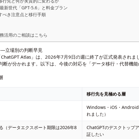
今後の移行先と何が実質的に変わるか
最新世代「GPT-5.6」と料金プラン
確認すべき注意点と移行手順
・業務活用のご相談はこちら
対応――立場別の判断早見
「ChatGPT Atlas」は、2026年7月9日の週に終了が正式発表
判断が分かれます。以下は、今後の対応を「データ移行・代替機能
層
移行先を見極める層
Windows・iOS・An
れました）
ある（データエクスポート期限は2026年8
ChatGPTのデスクトップ
証したい