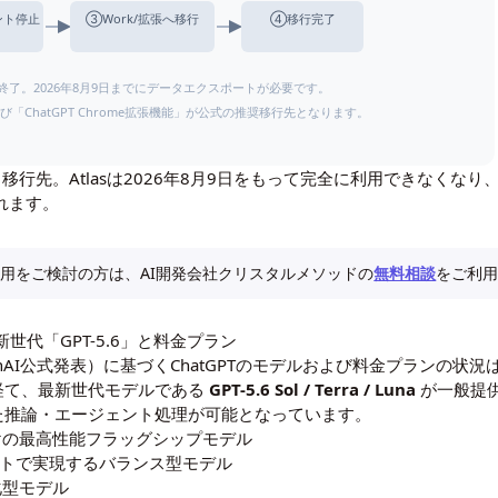
ント停止
③Work/拡張へ移行
④移行完了
は終了。2026年8月9日までにデータエクスポートが必要です。
および「ChatGPT Chrome拡張機能」が公式の推奨移行先となります。
プと移行先。Atlasは2026年8月9日をもって完全に利用できなくなり、機
されます。
ト活用をご検討の方は、AI開発会社クリスタルメソッドの
無料相談
をご利
新世代「GPT-5.6」と料金プラン
nAI公式発表
）に基づくChatGPTのモデルおよび料金プランの状
を経て、最新世代モデルである
GPT-5.6 Sol / Terra / Luna
が一般提
化した推論・エージェント処理が可能となっています。
けの最高性能フラッグシップモデル
コストで実現するバランス型モデル
化型モデル