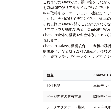
これまでのAtlasでは、調べ物をしなが
をChatGPTがリアルタイムで読んで
約を取得する、エージェント機能によっ
しかし、今回の終了決定に伴い、Atla
それ以降はAtlasを開くことができな
リ内ブラウザ機能である「ChatGPT Wo
ChatGPT全体の概要や料金体系につい
説します。
ChatGPT Atlasの機能統合――今後
提供終了となるChatGPT Atlasと、
ら、既存ブラウザやデスクトップアプリ
観点
ChatGPT
提供形態
単体デスク
ページ内容の共有方法
閲覧中ペー
データエクスポート期限
2026年