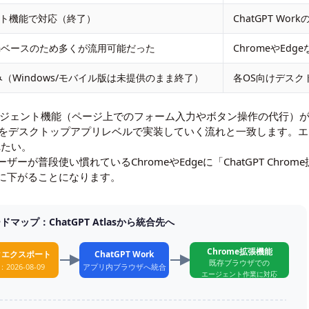
ト機能で対応（終了）
ChatGPT W
iumベースのため多くが流用可能だった
ChromeやEd
のみ（Windows/モバイル版は未提供のまま終了）
各OS向けデスク
ージェント機能（ページ上でのフォーム入力やボタン操作の代行）が「Ch
r的な発想をデスクトップアプリレベルで実装していく流れと一致します
れたい。
が普段使い慣れているChromeやEdgeに「ChatGPT Chr
に下がることになります。
マップ：ChatGPT Atlasから統合先へ
Chrome拡張機能
タエクスポート
ChatGPT Work
既存ブラウザでの
2026-08-09
アプリ内ブラウザへ統合
エージェント作業に対応