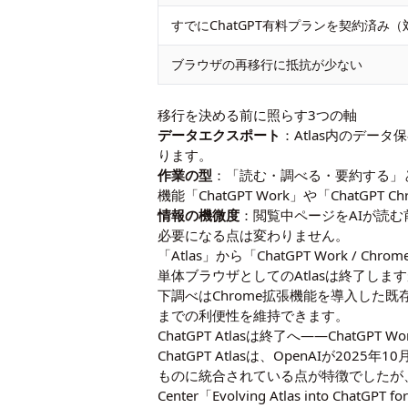
すでにChatGPT有料プランを契約済み
ブラウザの再移行に抵抗が少ない
移行を決める前に照らす3つの軸
データエクスポート
：Atlas内のデー
ります。
作業の型
：「読む・調べる・要約する」
機能「ChatGPT Work」や「ChatGP
情報の機微度
：閲覧中ページをAIが読
必要になる点は変わりません。
「Atlas」から「ChatGPT Work / C
単体ブラウザとしてのAtlasは終了しますが
下調べはChrome拡張機能を導入した既
までの利便性を維持できます。
ChatGPT Atlasは終了へ――ChatGP
ChatGPT Atlasは、OpenAIが2
ものに統合されている点が特徴でしたが、20
Center「Evolving Atlas into Ch