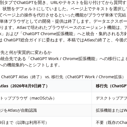
ら別タブでChatGPTを開き、URLやテキストを貼り付けてから質
いる」状態をデフォルトにしていました。ページ上でテキストを選択
てページ上の操作を代行させるといった機能がブラウザ単体で完結
sの単体ブラウザとしての開発・提供は終了します。データエクスポー
くなります。Atlasで培われたブラウザベースのエージェント機能は
rk」および「ChatGPT Chrome拡張機能」へと統合・集約される
ては
ChatGPT総合ガイド
に委ねます。本稿ではAtlasの終了と、今
の移行先と何が実質的に変わるか
今後の統合先である「ChatGPT Work / Chrome拡張機能」への
への機能集約へとシフトします。
ChatGPT Atlas（終了） vs. 移行先（ChatGPT Work / Chrome拡張）
 Atlas（2026年8月9日終了）
移行先（ChatGPT
トップブラウザ（macOSのみ）
デスクトップアプリ
ジをAtlasが自動認識
拡張機能またはW
8月9日まで（以降は利用不可）
不要（既存のCh