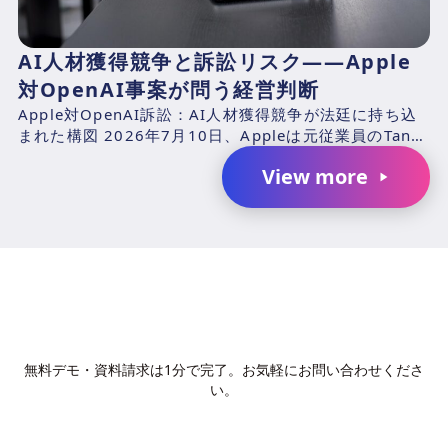
AI人材獲得競争と訴訟リスク――Apple
対OpenAI事案が問う経営判断
Apple対OpenAI訴訟：AI人材獲得競争が法廷に持ち込
まれた構図 2026年7月10日、Appleは元従業員のTang
TanおよびChang Liuと、...
View more
AIで、業務の生産性を変革しません
か？
無料デモ・資料請求は1分で完了。お気軽にお問い合わせくださ
い。