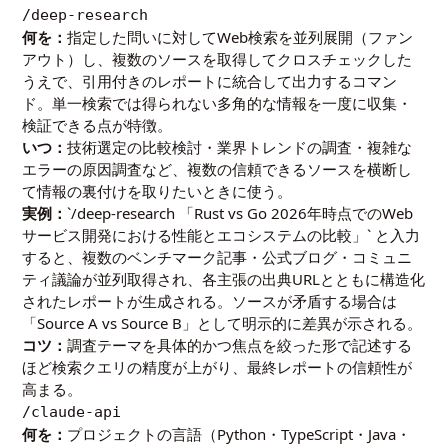
/deep-research
何を：
指定した問いに対してWeb検索を並列展開（ファン
アウト）し、複数のソースを取得してクロスチェックした
うえで、引用付きのレポートに統合して出力するコマン
ド。単一検索では得られない多角的な情報を一度に収集・
検証できる点が特徴。
いつ：
技術選定の比較検討・業界トレンドの調査・複雑な
エラーの原因調査など、複数の信頼できるソースを横断し
て情報の裏付けを取りたいときに使う。
実例：
`/deep-research 「Rust vs Go 2026年時点でのWeb
サービス開発における性能とエコシステムの比較」` と入力
すると、複数のベンチマーク記事・公式ブログ・コミュニ
ティ議論が並列取得され、各主張の出典URLとともに構造化
されたレポートが生成される。ソースが矛盾する場合は
「Source A vs Source B」として明示的に差異が示される。
コツ：
調査テーマを具体的かつ焦点を絞った形で記述する
ほど検索クエリの精度が上がり、最終レポートの信頼性が
高まる。
/claude-api
何を：
プロジェクトの言語（Python・TypeScript・Java・