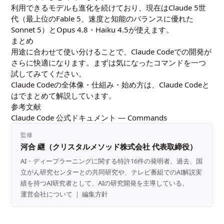
利用できるモデルも進化を続けており、現在はClaude 5世
代（最上位のFable 5、速度と知能のバランスに優れた
Sonnet 5）とOpus 4.8・Haiku 4.5が使えます。
まとめ
用途に合わせて使い分けることで、Claude Codeでの開発が
さらに快適になります。まずは気になったコマンドを一つ
試してみてください。
Claude Codeの全体像・仕組み・始め方は、
Claude Codeと
は
でまとめて解説しています。
参考文献
Claude Code 公式ドキュメント — Commands
監修
河合 継（クリスタルメソッド株式会社 代表取締役）
AI・ディープラーニングに関する特許16件の発明者。過去、国
立がん研究センターとの共同研究や、テレビ番組でのAI解説実
績を持つAI研究者として、AIの研究開発を主導している。
運営会社について
｜
編集方針