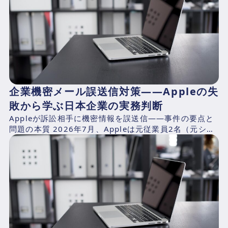
企業機密メール誤送信対策——Appleの失
敗から学ぶ日本企業の実務判断
Appleが訴訟相手に機密情報を誤送信——事件の要点と
問題の本質 2026年7月、Appleは元従業員2名（元シニ
アシステムズエンジニアのChang Liuおよ...