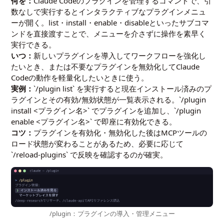
何を：
Claude Codeのプラグインを管理するコマンドで、引
数なしで実行するとインタラクティブなプラグインメニュ
ーが開く。list・install・enable・disableといったサブコマ
ンドを直接渡すことで、メニューを介さずに操作を素早く
実行できる。
いつ：
新しいプラグインを導入してワークフローを強化し
たいとき、または不要なプラグインを無効化してClaude
Codeの動作を軽量化したいときに使う。
実例：
`/plugin list` を実行すると現在インストール済みのプ
ラグインとその有効/無効状態が一覧表示される。`/plugin
install <プラグイン名>` でプラグインを追加し、`/plugin
enable <プラグイン名>` で即座に有効化できる。
コツ：
プラグインを有効化・無効化した後はMCPツールの
ロード状態が変わることがあるため、必要に応じて
`/reload-plugins` で反映を確認するのが確実。
/plugin：プラグインの導入・管理メニュー