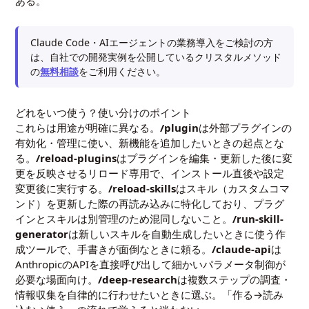
ある。
Claude Code・AIエージェントの業務導入をご検討の方
は、自社での開発実例を公開しているクリスタルメソッド
の
無料相談
をご利用ください。
どれをいつ使う？使い分けのポイント
これらは用途が明確に異なる。
/plugin
は外部プラグインの
有効化・管理に使い、新機能を追加したいときの起点とな
る。
/reload-plugins
はプラグインを編集・更新した後に変
更を反映させるリロード専用で、インストール直後や設定
変更後に実行する。
/reload-skills
はスキル（カスタムコマ
ンド）を更新した際の再読み込みに特化しており、プラグ
インとスキルは別管理のため混同しないこと。
/run-skill-
generator
は新しいスキルを自動生成したいときに使う作
成ツールで、手書きが面倒なときに頼る。
/claude-api
は
AnthropicのAPIを直接呼び出して細かいパラメータ制御が
必要な場面向け。
/deep-research
は複数ステップの調査・
情報収集を自律的に行わせたいときに選ぶ。「作る→読み