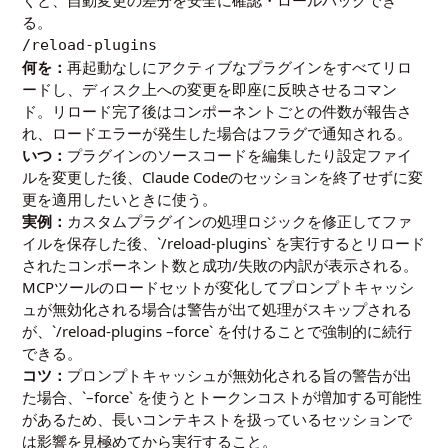
くと、自動変更の差分を安全に確認・ロールバックでき
る。
/reload-plugins
何を：
再起動なしにアクティブなプラグインをすべてリロ
ードし、ディスク上への変更を即座に反映させるコマン
ド。リロード完了後はコンポーネントごとの件数が報告さ
れ、ロードエラーが発生した場合はフラグで通知される。
いつ：
プラグインのソースコードを編集したり設定ファイ
ルを変更した後、Claude Codeのセッションを終了せずに変
更を適用したいときに使う。
実例：
カスタムプラグインの処理ロジックを修正してファ
イルを保存した後、`/reload-plugins` を実行するとリロード
されたコンポーネント数と成功/失敗の内訳が表示される。
MCPツールのロードセットが変化してプロンプトキャッシ
ュが無効化される場合は警告が出て処理がスキップされる
が、`/reload-plugins –force` を付けることで強制的に続行
できる。
コツ：
プロンプトキャッシュが無効化される旨の警告が出
た場合、`–force` を使うとトークンコストが増加する可能性
があるため、長いコンテキストを扱っているセッションで
は影響を見極めてから実行すること。