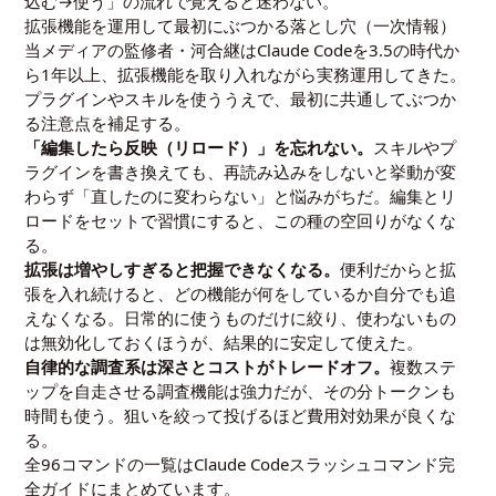
込む→使う」の流れで覚えると迷わない。
拡張機能を運用して最初にぶつかる落とし穴（一次情報）
当メディアの監修者・河合継はClaude Codeを3.5の時代か
ら1年以上、拡張機能を取り入れながら実務運用してきた。
プラグインやスキルを使ううえで、最初に共通してぶつか
る注意点を補足する。
「編集したら反映（リロード）」を忘れない。
スキルやプ
ラグインを書き換えても、再読み込みをしないと挙動が変
わらず「直したのに変わらない」と悩みがちだ。編集とリ
ロードをセットで習慣にすると、この種の空回りがなくな
る。
拡張は増やしすぎると把握できなくなる。
便利だからと拡
張を入れ続けると、どの機能が何をしているか自分でも追
えなくなる。日常的に使うものだけに絞り、使わないもの
は無効化しておくほうが、結果的に安定して使えた。
自律的な調査系は深さとコストがトレードオフ。
複数ステ
ップを自走させる調査機能は強力だが、その分トークンも
時間も使う。狙いを絞って投げるほど費用対効果が良くな
る。
全96コマンドの一覧は
Claude Codeスラッシュコマンド完
全ガイド
にまとめています。