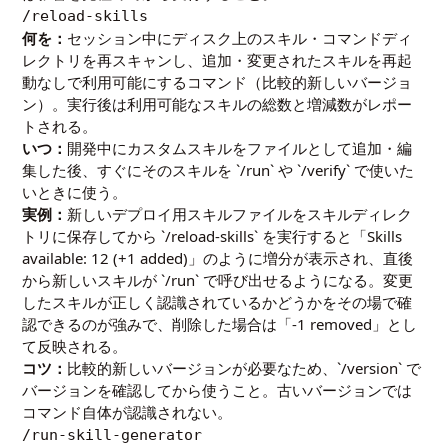
/reload-skills
何を：
セッション中にディスク上のスキル・コマンドディ
レクトリを再スキャンし、追加・変更されたスキルを再起
動なしで利用可能にするコマンド（比較的新しいバージョ
ン）。実行後は利用可能なスキルの総数と増減数がレポー
トされる。
いつ：
開発中にカスタムスキルをファイルとして追加・編
集した後、すぐにそのスキルを `/run` や `/verify` で使いた
いときに使う。
実例：
新しいデプロイ用スキルファイルをスキルディレク
トリに保存してから `/reload-skills` を実行すると「Skills
available: 12 (+1 added)」のように増分が表示され、直後
から新しいスキルが `/run` で呼び出せるようになる。変更
したスキルが正しく認識されているかどうかをその場で確
認できるのが強みで、削除した場合は「-1 removed」とし
て反映される。
コツ：
比較的新しいバージョンが必要なため、`/version` で
バージョンを確認してから使うこと。古いバージョンでは
コマンド自体が認識されない。
/run-skill-generator