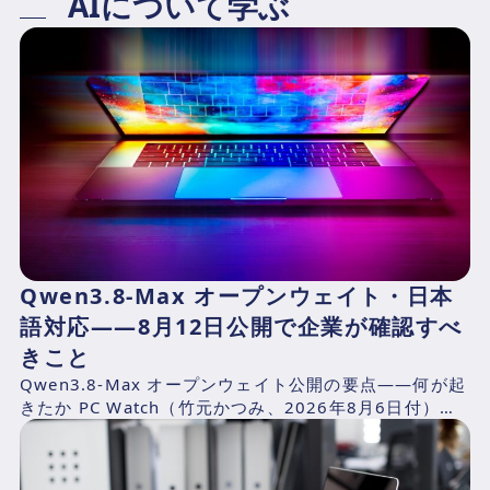
AIについて学ぶ
Qwen3.8-Max オープンウェイト・日本
語対応——8月12日公開で企業が確認すべ
きこと
Qwen3.8-Max オープンウェイト公開の要点——何が起
きたか PC Watch（竹元かつみ、2026年8月6日付）の
報道によれば、AlibabaのQwen...