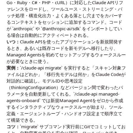
Go・Ruby・C#・PHP・cURL）に対応したClaude APIリフ
ァレンスをロードし、ツールユース・ストリーミング・バ
ッチ処理・構造化出力・よくある落とし穴までをカバーす
るコンテキストをセッションに追加するコマンド。コード
が `anthropic` や `@anthropic-ai/sdk` をインポートしてい
る場合は自動的にアクティベートされる。
いつ：
Claude APIを使ったアプリケーションを新規開発す
るとき、あるいは既存コードを新モデルへ移行したり、
Managed Agentsを初めてセットアップするウォークスルー
が必要なときに使う。
実例：
`/claude-api migrate` を実行すると「スキャン対象フ
ァイルはどれか」「移行先モデルは何か」をClaude Codeが
対話的に確認し、モデルIDや思考設定
（thinkingConfiguration）などバージョン間で変わったパ
ラメータを自動更新してくれる。`/claude-api managed-
agents-onboard` では新規Managed Agentをゼロから作成
するインタラクティブなウォークスルーが始まり、ツール
定義・エージェントループ・ハンドオフ設定まで順序立て
て構築できる。
コツ：
`migrate` サブコマンド実行前にGitでコミットしてお