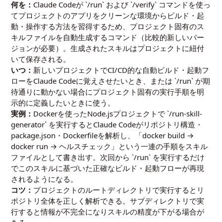
何を：
Claude Codeが `/run` および `/verify` コマンドを使っ
てプロジェクトのアプリをクリーンな環境からビルド・起
動・操作する方法を習得するため、プロジェクト固有のス
キルファイルを自動生成するコマンド（比較的新しいバー
ジョンが必要）。生成されたスキルはプロジェクトに紐付
いて保存される。
いつ：
新しいプロジェクトでCI/CD的な自動ビルド・起動フ
ローをClaude Codeに覚えさせたいとき、または `/run` が期
待通りに動かない場合にプロジェクト固有の実行手順を明
示的に定義したいときに使う。
実例：
Dockerを使ったNode.jsプロジェクトで `/run-skill-
generator` を実行するとClaude Codeがリポジトリ構造・
package.json・Dockerfileを解析し、「docker build →
docker run → ヘルスチェック」という一連の手順をスキル
ファイルとして書き出す。次回から `/run` を実行するだけ
でこのスキルに基づいた正確なビルド・起動フローが再現
されるようになる。
コツ：
プロジェクトのルートディレクトリで実行するとリ
ポジトリ全体を正しく解析できる。サブディレクトリで実
行すると情報が不完全になりスキルの精度が下がる場合が