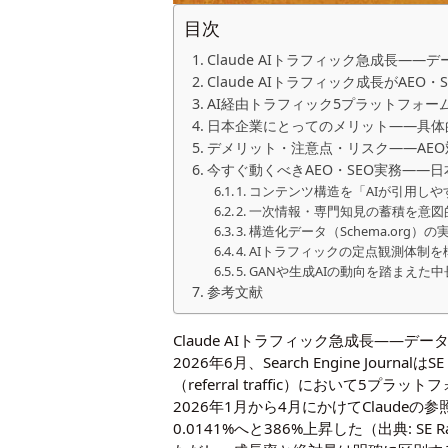
目次
Claude AIトラフィック急成長—
Claude AIトラフィック成長がAE
AI経由トラフィック5プラットフォー
日本企業にとってのメリット——具体
デメリット・注意点・リスク——AE
今すぐ動くべきAEO・SEO実務——
1. コンテンツ構造を「AIが引用し
2. 一次情報・専門知見の蓄積を意
3. 構造化データ（Schema.org
4. AIトラフィックの定点観測体制
5. GANや生成AIの動向を踏まえ
参考文献
Claude AIトラフィック急成長——デ
2026年6月、Search Engine Jour
（referral traffic）において5プラット
2026年1月から4月にかけてClaudeの
0.0141%へと386%上昇した（出典: SE R