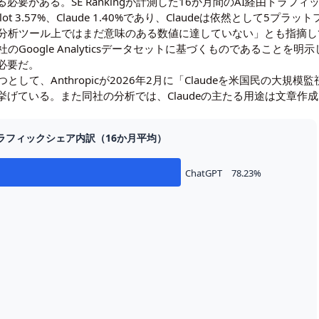
がある。SE Rankingが計測した16か月間のAI経由トラフィックの
85%、Copilot 3.57%、Claude 1.40%であり、Claudeは依然と
サイトの分析ツール上ではまだ意味のある数値に達していない」とも指
が自社のGoogle Analyticsデータセットに基づくものであるこ
必要だ。
因の一つとして、Anthropicが2026年2月に「Claudeを米国民の
げている。また同社の分析では、Claudeの主たる用途は文章作
トラフィックシェア内訳（16か月平均）
ChatGPT 78.23%