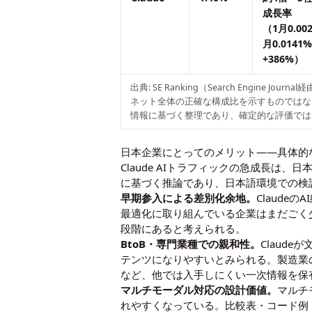
成長率
（1月0.00
月0.0141
+386%）
出典: SE Ranking（Search Engine 
ネット全体の正確な構成比を示すものではない。
情報に基づく整理であり、確定的な評価では
日本企業にとってのメリット——具体的
Claude AIトラフィックの急成長
に基づく推論であり、日本語環境での検
早期参入による差別化余地。
Claude
最適化に取り組んでいる企業はまだごく
段階にあると考えられる。
BtoB・専門業種での親和性。
Claud
テンツになりやすいとみられる。製造業の
など、他では入手しにくい一次情報を保
マルチモーダル対応の設計価値。
マルチ
れやすくなっている。比較表・コード例