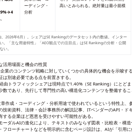
ーディング・
高いとみられる。絶対量は最小規模
29%→4
分析
%、
Journal経由、2026年6月）。シェアはSE Rankingのデータセット内の数値。インター
「主な用途特性」「AEO観点での注目点」はSE Rankingの分析・公開
ない。
な活用場面と機会の性質
は、日本企業のコンテンツ戦略に対していくつかの具体的な機会を示唆
証は別途必要である点を前置きする。
のAI経由トラフィックシェアは現時点で1.40%（SE Ranking）に
少数であり、先行して専門性の高い構造化コンテンツを整備するこ
eが文章作成・コーディング・分析用途で使われているという特性上
技術資料、法律・会計事務所の解説記事、ITベンダーのAPI・ド
有する企業ほど恩恵を受けやすい可能性がある。
モーダルAI
の進化により、テキストのみならず図表・比較表・構造
・フローチャートなどを明示的に含むページ設計は、AIが「引用