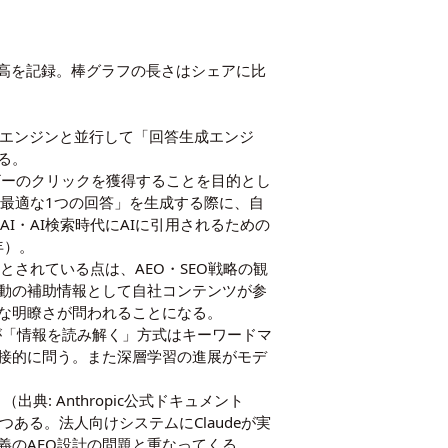
中最高を記録。棒グラフの長さはシェアに比
索エンジンと並行して「回答生成エンジ
る。
ーザーのクリックを獲得することを目的とし
どのAIが「最適な1つの回答」を生成する際に、自
AI・AI検索時代にAIに引用されるための
6年）。
」とされている点は、AEO・SEO戦略の観
動の補助情報として自社コンテンツが参
な明瞭さが問われることになる。
が「情報を読み解く」方式はキーワードマ
接的に問う。また
深層学習
の進展がモデ
り（出典: Anthropic公式ドキュメント
いつつある。法人向けシステムにClaudeが実
義のAEO設計の問題と重なってくる。