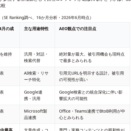
比較
 Ranking調べ、16か月分析・2026年6月時点）
〜4月の成
主な用途特性
AEO観点での注目点
を維持
汎用・対話・
絶対量が最大。被引用機会も現時点
検索代替
で最多とみられる
表
AI検索・リサ
引用元URLを明示する設計。被引用
ーチ特化
の可視性が高い
表
Google連
Google検索との統合深化に伴い影
携・汎用
響拡大の可能性
表
Microsoft製
Office・Teams連携でBtoB利用が中
品連携
心とみられる
社中最高
文章作成・コ
専門・実務コンテンツとの親和性が