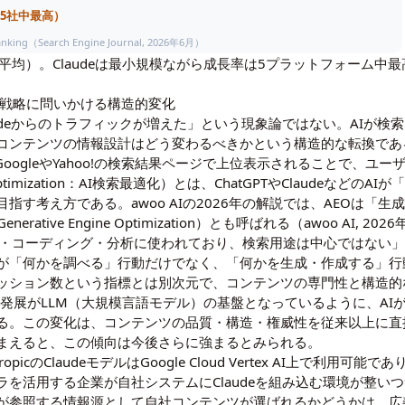
%・5社中最高）
nking（Search Engine Journal, 2026年6月）
月平均）。Claudeは最小規模ながら成長率は5プラットフォーム
SEO戦略に問いかける構造的変化
udeからのトラフィックが増えた」という現象論ではない。AIが検
コンテンツの情報設計はどう変わるべきかという構造的な転換であ
oogleやYahoo!の検索結果ページで上位表示されることで、ユ
 Optimization：AI検索最適化）とは、ChatGPTやClaudeな
す考え方である。awoo AIの2026年の解説では、AEOは「生成
ive Engine Optimization）とも呼ばれる（awoo AI, 202
「文章作成・コーディング・分析に使われており、検索用途は中心ではない
が「何かを調べる」行動だけでなく、「何かを生成・作成する」行
ッション数という指標とは別次元で、コンテンツの専門性と構造的
発展がLLM（大規模言語モデル）の基盤となっているように、AI
る。この変化は、コンテンツの品質・構造・権威性を従来以上に直
まえると、この傾向は今後さらに強まるとみられる。
のClaudeモデルはGoogle Cloud Vertex AI上で利用可能であ
、GCPインフラを活用する企業が自社システムにClaudeを組み込む環境が整
が参照する情報源として自社コンテンツが選ばれるかどうかは、広