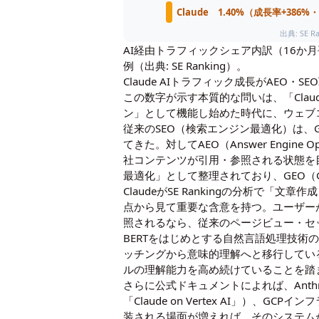
Claude 1.40%（成長率+386
出典: SE Ra
AI経由トラフィックシェア内訳（16か
例（出典: SE Ranking）。
Claude AIトラフィック成長がAEO・
この数字が示す本質的な問いは、「Cla
ン」として機能し始めた時代に、ウェブ
従来のSEO（検索エンジン最適化）は、G
てきた。対してAEO（Answer Engine
社コンテンツが引用・参照される状態を目指
最適化」として整理されており、GEO（Generat
ClaudeがSE Rankingの分析で
点から見て重要な含意を持つ。ユーザー
照されるなら、従来のページビュー・セ
BERTをはじめとする自然言語処理技術
の
ッチングから意味的理解へと移行してい
ルの理解能力を高め続けていることを踏
さらに公式ドキュメントによれば、Anthropic
「Claude on Vertex AI」）
装される場面が増えれば、そのシステム