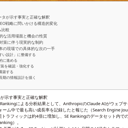
—データが示す事実と正確な解釈
O・SEO戦略に問いかける構造的変化
ム比較
的な活用場面と機会の性質
O対策に伴う現実的な制約
日本の現場での具体的な次の一手
やすい設計」に整備する
図的に進める
）の実装を確認・強化する
を構築する
た中長期の情報設計を描く
ータが示す事実と正確な解釈
nalはSE Rankingによる分析結果として、AnthropicのClaude A
フォーム中で最も高い成長率を記録したと報じた（Search Engine Journal, 
参照トラフィックは約4倍に増加し、SE Rankingのデータセット内での
anking）。