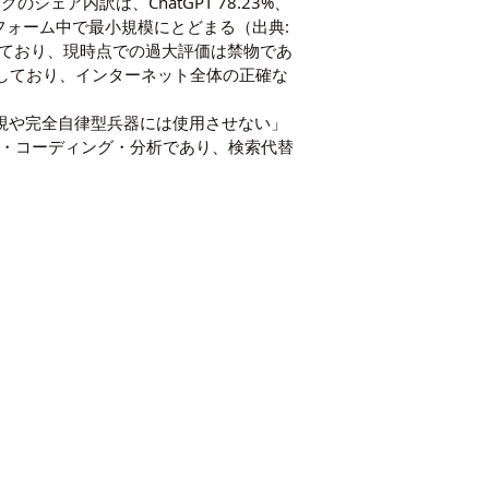
シェア内訳は、ChatGPT 78.23%、
して5プラットフォーム中で最小規模にとどまる（出典:
摘しており、現時点での過大評価は禁物であ
とを明示しており、インターネット全体の正確な
大規模監視や完全自律型兵器には使用させない」
成・コーディング・分析であり、検索代替