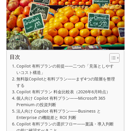
目次
Copilot 有料プランの前提——二つの「見落としやす
いコスト構造」
無料版Copilotと有料プラン——まず4つの階層を整理
する
Copilot 有料プラン 料金比較表（2026年6月時点）
個人向け Copilot 有料プラン——Microsoft 365
Premium の投資判断
法人向け Copilot 有料プラン——Business と
Enterprise の機能差と ROI 判断
Copilot 有料プランの選択フロー——稟議・導入判断
の前に確認すべきこと