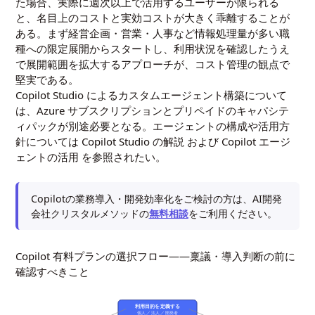
た場合、実際に週次以上で活用するユーザーが限られる
と、名目上のコストと実効コストが大きく乖離することが
ある。まず経営企画・営業・人事など情報処理量が多い職
種への限定展開からスタートし、利用状況を確認したうえ
で展開範囲を拡大するアプローチが、コスト管理の観点で
堅実である。
Copilot Studio によるカスタムエージェント構築について
は、Azure サブスクリプションとプリペイドのキャパシテ
ィパックが別途必要となる。エージェントの構成や活用方
針については
Copilot Studio の解説
および
Copilot エージ
ェントの活用
を参照されたい。
Copilotの業務導入・開発効率化をご検討の方は、AI開発
会社クリスタルメソッドの
無料相談
をご利用ください。
Copilot 有料プランの選択フロー——稟議・導入判断の前に
確認すべきこと
利用目的を定義する
個人 ／ 法人 ／ 開発者