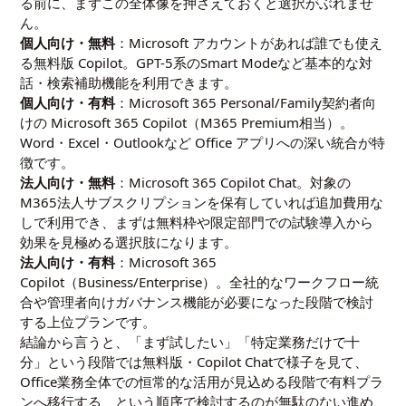
る前に、まずこの全体像を押さえておくと選択がぶれませ
ん。
個人向け・無料
：Microsoft アカウントがあれば誰でも使え
る無料版 Copilot。GPT-5系のSmart Modeなど基本的な対
話・検索補助機能を利用できます。
個人向け・有料
：Microsoft 365 Personal/Family契約者向
けの Microsoft 365 Copilot（M365 Premium相当）。
Word・Excel・Outlookなど Office アプリへの深い統合が特
徴です。
法人向け・無料
：Microsoft 365 Copilot Chat。対象の
M365法人サブスクリプションを保有していれば追加費用な
しで利用でき、まずは無料枠や限定部門での試験導入から
効果を見極める選択肢になります。
法人向け・有料
：Microsoft 365
Copilot（Business/Enterprise）。全社的なワークフロー統
合や管理者向けガバナンス機能が必要になった段階で検討
する上位プランです。
結論から言うと、「まず試したい」「特定業務だけで十
分」という段階では無料版・Copilot Chatで様子を見て、
Office業務全体での恒常的な活用が見込める段階で有料プラ
ンへ移行する、という順序で検討するのが無駄のない進め