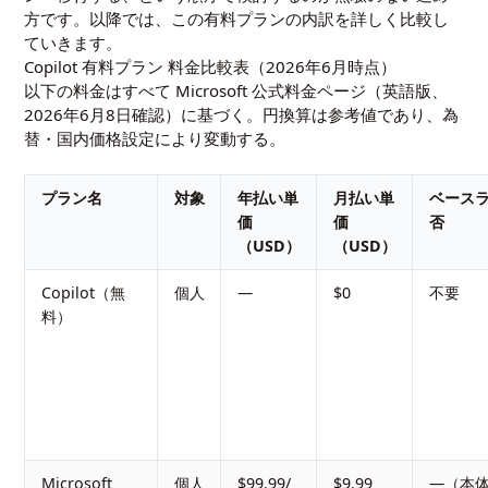
方です。以降では、この有料プランの内訳を詳しく比較し
ていきます。
Copilot 有料プラン 料金比較表（2026年6月時点）
以下の料金はすべて Microsoft 公式料金ページ（英語版、
2026年6月8日確認）に基づく。円換算は参考値であり、為
替・国内価格設定により変動する。
プラン名
対象
年払い単
月払い単
ベース
価
価
否
（USD）
（USD）
Copilot（無
個人
—
$0
不要
料）
Microsoft
個人
$99.99/
$9.99
—（本