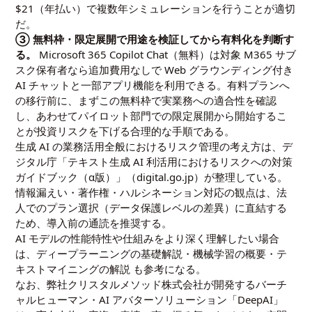
$21（年払い）で複数年シミュレーションを行うことが適切
だ。
③ 無料枠・限定展開で用途を検証してから有料化を判断す
る。
Microsoft 365 Copilot Chat（無料）は対象 M365 サブ
スク保有者なら追加費用なしで Web グラウンディング付き
AI チャットと一部アプリ機能を利用できる。有料プランへ
の移行前に、まずこの無料枠で実業務への適合性を確認
し、あわせてパイロット部門での限定展開から開始するこ
とが投資リスクを下げる合理的な手順である。
生成 AI の業務活用全般におけるリスク管理の考え方は、デ
ジタル庁「テキスト生成 AI 利活用におけるリスクへの対策
ガイドブック（α版）」（
digital.go.jp
）が整理している。
情報漏えい・著作権・ハルシネーション対応の観点は、法
人でのプラン選択（データ保護レベルの差異）に直結する
ため、導入前の通読を推奨する。
AI モデルの性能特性や仕組みをより深く理解したい場合
は、
ディープラーニングの基礎解説
・
機械学習の概要
・
テ
キストマイニングの解説
も参考になる。
なお、弊社クリスタルメソッド株式会社が開発するバーチ
ャルヒューマン・AI アバターソリューション「DeepAI」