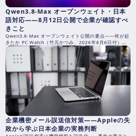
Qwen3.8-Max オープンウェイト・日本
語対応——8月12日公開で企業が確認すべ
きこと
Qwen3.8-Max オープンウェイト公開の要点——何が起
きたか PC Watch（竹元かつみ、2026年8月6日付）の
報道によれば、AlibabaのQwen...
企業機密メール誤送信対策——Appleの失
敗から学ぶ日本企業の実務判断
Appleが訴訟相手に機密情報を誤送信——事件の要点と