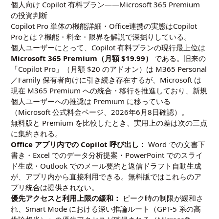
個人向け Copilot 有料プラン——Microsoft 365 Premium
の投資判断
Copilot Pro 単体の機能詳細・Office連携の実態は
Copilot
Proとは？機能・料金・限界を解説
で深掘りしている。
個人ユーザーにとって、Copilot 有料プランの現行最上位は
Microsoft 365 Premium（月額 $19.99）
である。旧来の
「Copilot Pro」（月額 $20 のアドオン）は M365 Personal
／Family 保有者向けに引き続き存在するが、Microsoft は
現在 M365 Premium への統合・移行を推進しており、新規
個人ユーザーへの推奨は Premium に移っている
（Microsoft 公式料金ページ、2026年6月8日確認）。
無料版と Premium を比較したとき、実用上の差は次の三点
に集約される。
Office アプリ内での Copilot 呼び出し：
Word での文書下
書き・Excel でのデータ分析提案・PowerPoint でのスライ
ド生成・Outlook でのメール要約と返信ドラフト自動生成
が、アプリ内から直接利用できる。無料版ではこれらのア
プリ統合は提供されない。
優先アクセスと利用上限の緩和：
ピーク時の制限が緩和さ
れ、Smart Mode における深い推論ルート（GPT-5 系の高