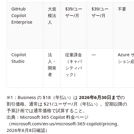
GitHub
大規
$39/ユー
$39/ユー
不要
Copilot
模法
ザー/月
ザー/月
Enterprise
人
Copilot
法
従量課金
—
Azure
Studio
人・
（キャパ
ション
開発
シティパ
者
ック）
※1：Business の $18（年払い）は
2026年6月30日まで
の
割引価格。通常は $21/ユーザー/月（年払い）。翌期以降の
予算計画では通常価格で試算すること。
出典：Microsoft 365 Copilot 料金ページ
（
microsoft.com/en-us/microsoft-365-copilot/pricing
、
2026年6月8日確認）