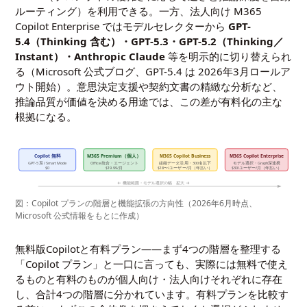
ルーティング）を利用できる。一方、法人向け M365
Copilot Enterprise ではモデルセレクターから
GPT-
5.4（Thinking 含む）・GPT-5.3・GPT-5.2（Thinking／
Instant）・Anthropic Claude
等を明示的に切り替えられ
る（Microsoft 公式ブログ、GPT-5.4 は 2026年3月ロールア
ウト開始）。意思決定支援や契約文書の精緻な分析など、
推論品質が価値を決める用途では、この差が有料化の主な
根拠になる。
Copilot 無料
M365 Premium（個人）
M365 Copilot Business
M365 Copilot Enterprise
GPT-5 系 / Smart Mode
Office 統合・エージェント
組織データ活用・300名以下
モデル選択・Graph深連携
$0
$19.99/月
$18〜/ユーザー/月（年払い）
$30/ユーザー/月（年払い）
← 機能範囲・モデル選択の幅 拡大 →
図：Copilot プランの階層と機能拡張の方向性（2026年6月時点、
Microsoft 公式情報をもとに作成）
無料版Copilotと有料プラン——まず4つの階層を整理する
「Copilot プラン」と一口に言っても、実際には無料で使え
るものと有料のものが個人向け・法人向けそれぞれに存在
し、合計4つの階層に分かれています。有料プランを比較す