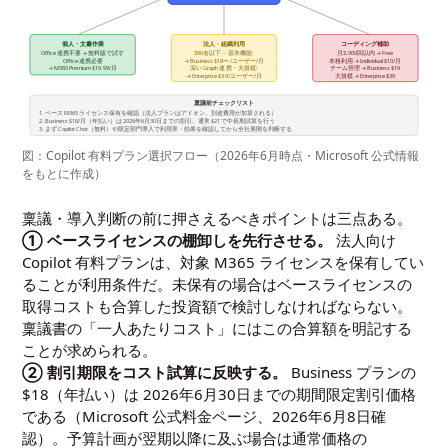
個人・文書作業
法人・組織利用
コーディング補助
Office 連携不要 → 無料版で試す
300名以下・基本機能:
月2,000回以内 → Free
Office 連携必要
→ Business $18〜/ユーザー/月
本格利用 → Individual $10/月
→ M365 Premium $19.99/月
深い Graph 連携・大規模:
チーム管理 → Business $19
→ Enterprise $30/ユーザー/月
大規模 → Enterprise $39
稟議前チェックリスト
1. ベース M365 ライセンス保有を確認（法人プランはアドオン。別途費用が加算される）
2. Business $18/月（年払い）は 2026年6月30日までの割引。通常 $21 で中長期試算を行う
3. まず Copilot Chat（無料）や限定部門導入で利用率・効果を確認してから全社展開を判断する
図：Copilot 有料プラン選択フロー（2026年6月時点・Microsoft 公式情報
をもとに作成）
稟議・導入判断の前に押さえるべきポイントは三点ある。
① ベースライセンスの棚卸しを先行させる。
法人向け
Copilot 有料プランは、対象 M365 ライセンスを保有してい
ることが利用条件だ。未保有の場合はベースライセンスの
取得コストも合算した投資額で検討しなければならない。
稟議書の「一人あたりコスト」にはこの合算額を明記する
ことが求められる。
② 割引期限をコスト試算に反映する。
Business プランの
$18（年払い）は 2026年6月30日までの期間限定割引価格
である（Microsoft 公式料金ページ、2026年6月8日確
認）。予算計画が翌期以降に及ぶ場合は通常価格の