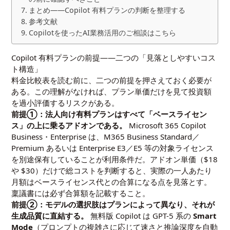
まとめ——Copilot 有料プランの判断を整理する
参考文献
Copilotを使ったAI業務活用のご相談はこちら
Copilot 有料プランの前提——二つの「見落としやすいコス
ト構造」
料金比較表を読む前に、二つの前提を押さえておく必要が
ある。この理解がなければ、プラン単価だけを見て投資額
を過小評価するリスクがある。
前提①：法人向け有料プランはすべて「ベースライセン
ス」の上に乗るアドオンである。
Microsoft 365 Copilot
Business・Enterprise は、M365 Business Standard／
Premium あるいは Enterprise E3／E5 等の対象ライセンス
を別途保有していることが利用条件だ。アドオン単価（$18
や $30）だけで総コストを判断すると、実際の一人あたり
月額はベースライセンス代との合算になる点を見落とす。
稟議書には必ず合算額を記載すること。
前提②：モデルの選択肢はプランによって異なり、それが
生成品質に直結する。
無料版 Copilot は GPT-5 系の
Smart
Mode
（プロンプトの複雑さに応じて速さと推論深度を自動