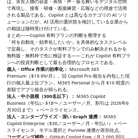
は、実在人物の容姿・表情・声・振る舞いをデジタル空間
で再現し、接客・研修・面接練習・広報などの用途で活用
される製品である。Copilot とは異なるカテゴリの AI ソリ
ューションだが、AI 活用の選択肢を検討している企業から
の相談は随時受け付けている。
まとめ——Copilot 有料プランの判断を整理する
「何を自動化・効率化したいか」を具体的なタスクレベル
で定義し、そのタスクが有料プランでのみ解決されるかを
無料版・無料枠で先に検証する——これが Copilot 有料プラ
ンへの投資判断として最も合理的なプロセスである。
個人・Office 作業の効率化：
Microsoft 365
Premium（$19.99/月）。旧 Copilot Pro 相当を内包した現
行の個人最上位プラン。M365 Personal から月 $10 程度の
差額でアプリ統合が得られる。
法人・中小規模（300名以下）：
M365 Copilot
Business（年払い $18〜／ユーザー／月、割引は 2026年6
月30日まで）＋ベースライセンス。
法人・エンタープライズ・深い Graph 連携：
M365
Copilot Enterprise（$30／ユーザー／月・年払い）＋ベー
スライセンス。モデル選択と Purview 連携が差別化点。
コーディング補助：
GitHub Copilot Free（月 2,000 回以