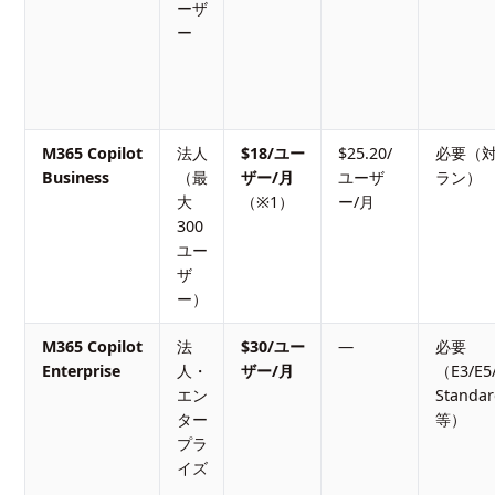
ーザ
ー
M365 Copilot
法人
$18/ユー
$25.20/
必要（対象
Business
（最
ザー/月
ユーザ
ラン）
大
（※1）
ー/月
300
ユー
ザ
ー）
M365 Copilot
法
$30/ユー
—
必要
Enterprise
人・
ザー/月
（E3/E5/
エン
Standa
ター
等）
プラ
イズ