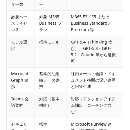
ザー数
ー
必要ベー
対象 M365
M365 E3／E5 または
スライセ
Business プ
Business Standard／
ンス
ラン
Premium 等
モデル選
標準モデル
GPT-5.4（Thinking 含
択
む）・GPT-5.3・GPT-
5.2・Claude 等から選択
可
Microsoft
基本的な組
社内メール・会議・ドキ
Graph 連
織データ参
ュメント横断の深い参照
携
照
と回答生成
Teams 会
対応（基本
対応（アクションアイテ
議要約
機能）
ム抽出・コーチング含
む）
セキュリ
標準
Microsoft Purview 連