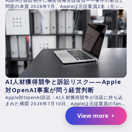
問題の本質 2026年7月、Appleは元従業員2名（元シニ
アシステムズエンジニアのChang Liuおよ...
AI人材獲得競争と訴訟リスク――Apple
対OpenAI事案が問う経営判断
Apple対OpenAI訴訟：AI人材獲得競争が法廷に持ち込
まれた構図 2026年7月10日、Appleは元従業員のTang
TanおよびChang Liuと、...
View more