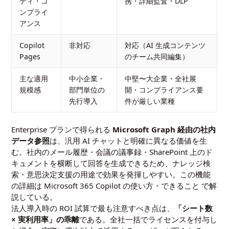
ティ・コ
携・詳細監査・DLP
ンプライ
アンス
Copilot
非対応
対応（AI 生成コンテンツ
Pages
のチーム共同編集）
主な適用
中小企業・
中堅〜大企業・全社展
規模感
部門単位の
開・コンプライアンス要
先行導入
件が厳しい業種
Enterprise プランで得られる
Microsoft Graph 経由の社内
データ参照
は、汎用 AI チャットと明確に異なる価値を生
む。社内のメール履歴・会議の議事録・SharePoint 上のド
キュメントを横断して回答を生成できるため、ナレッジ検
索・意思決定支援の用途で効果を発揮しやすい。この機能
の詳細は
Microsoft 365 Copilot の使い方・できること
で解
説している。
法人導入時の ROI 試算で最も注意すべき点は、
「シート数
× 実利用率」の乖離
である。全社一括でライセンスを付与し