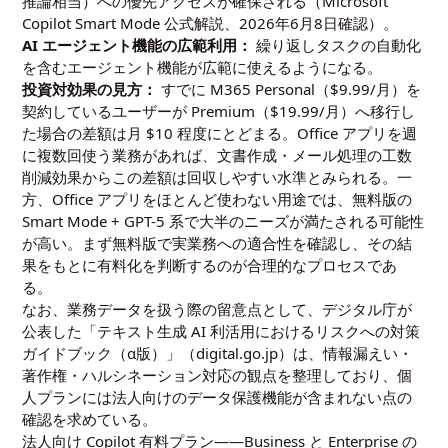
推論相当）への優先アクセスが確保される（Microsoft
Copilot Smart Mode 公式解説、2026年6月8日確認）。
AI エージェント機能の広範利用：
繰り返しタスクの自動化
を含むエージェント機能が広範に使えるようになる。
投資対効果の見方：
すでに M365 Personal（$9.99/月）を
契約しているユーザーが Premium（$19.99/月）へ移行し
た場合の差額は月 $10 程度にとどまる。Office アプリを週
に複数回使う業務があれば、文書作成・メール処理の工数
削減効果からこの差額は回収しやすい水準とみられる。一
方、Office アプリをほとんど使わない用途では、無料版の
Smart Mode + GPT-5 系で大半のニーズが満たされる可能性
が高い。まず無料版で実業務への適合性を確認し、その結
果をもとに有料化を判断するのが合理的なプロセスであ
る。
なお、業務データを扱う際の留意点として、デジタル庁が
公表した「テキスト生成 AI 利活用におけるリスクへの対策
ガイドブック（α版）」（
digital.go.jp
）は、情報漏えい・
著作権・ハルシネーション対応の観点を整理しており、個
人プランには法人向けのデータ保護機能が含まれない点の
確認を求めている。
法人向け Copilot 有料プラン——Business と Enterprise の