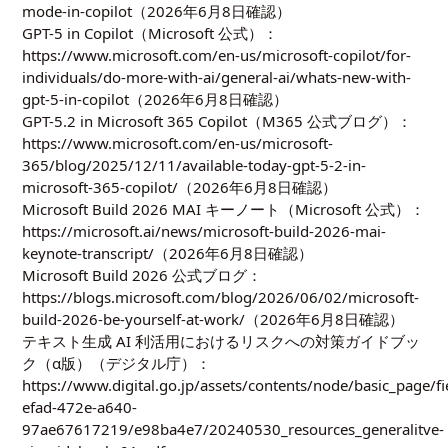
mode-in-copilot
（2026年6月8日確認）
GPT-5 in Copilot（Microsoft 公式）：
https://www.microsoft.com/en-us/microsoft-copilot/for-
individuals/do-more-with-ai/general-ai/whats-new-with-
gpt-5-in-copilot
（2026年6月8日確認）
GPT-5.2 in Microsoft 365 Copilot（M365 公式ブログ）：
https://www.microsoft.com/en-us/microsoft-
365/blog/2025/12/11/available-today-gpt-5-2-in-
microsoft-365-copilot/
（2026年6月8日確認）
Microsoft Build 2026 MAI キーノート（Microsoft 公式）：
https://microsoft.ai/news/microsoft-build-2026-mai-
keynote-transcript/
（2026年6月8日確認）
Microsoft Build 2026 公式ブログ：
https://blogs.microsoft.com/blog/2026/06/02/microsoft-
build-2026-be-yourself-at-work/
（2026年6月8日確認）
テキスト生成 AI 利活用におけるリスクへの対策ガイドブッ
ク（α版）（デジタル庁）：
https://www.digital.go.jp/assets/contents/node/basic_page/f
efad-472e-a640-
97ae67617219/e98ba4e7/20240530_resources_generalitve-