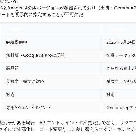
んでいる。
en 3とImagen 4の両バージョンが参照されており（出典：
Gemini 
モデルコードを明示的に指定することが不可欠だ。
Imagen 3
Imagen 4
継続提供中
2026年6月2
無料版〜Google AI Proに展開
後継アーキテ
高品質
さらなる向上
英数字・短文に対応
精度向上が見
対応
対応
専用APIエンドポイント
Geminiネイ
識別子がある場合、APIエンドポイントの変更だけでなく、リクエ
ァイルで外部化し、コード変更なしに差し替えられるアーキテクチ