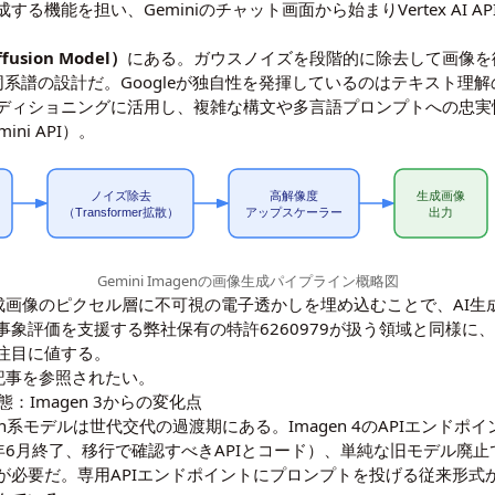
機能を担い、Geminiのチャット画面から始まりVertex AI 
usion Model）
にある。ガウスノイズを段階的に除去して画像を
ALL-Eと同系譜の設計だ。Googleが独自性を発揮しているのはテキスト理解の
ィショニングに活用し、複雑な構文や多言語プロンプトへの忠実性を高
ni API
）。
ノイズ除去
高解像度
生成画像
（Transformer拡散）
アップスケーラー
出力
Gemini Imagenの画像生成パイプライン概略図
。生成画像のピクセル層に不可視の電子透かしを埋め込むことで、AI
事象評価を支援する弊社保有の
特許6260979
が扱う領域と同様に
注目に値する。
記事
を参照されたい。
実態：Imagen 3からの変化点
magen系モデルは世代交代の過渡期にある。Imagen 4のAPIエンド
026年6月終了、移行で確認すべきAPIとコード
）、単純な旧モデル廃止
必要だ。専用APIエンドポイントにプロンプトを投げる従来形式から