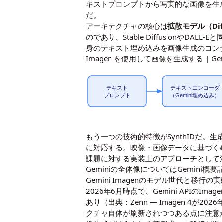
キストプロンプトから写実的な画像を生成する
だ。
アーキテクチャの核心は
拡散モデル（Diff
のであり、Stable DiffusionやD
身のテキスト埋め込みを画像生成のコンデ
Imagen を使用して画像を生成する | Gemi
テキスト
テキストエンコーダ
プロンプト
（Gemini埋め込み）
もう一つの技術的特徴がSynthIDだ
に対応する。映像・画像データに基づく
課題に対する実装上のアプローチとして
Geminiの全体像については
Gemini概要
Gemini Imagenのモデル世代と移行の
2026年6月時点で、Gemini APIのI
あり（出典：Zenn —
Imagen 4が2
クチャ自体が刷新されつつある点に注意が