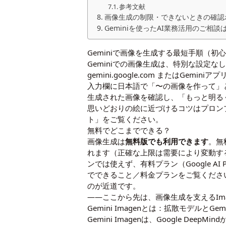
参考文献
画像生成の制限・できないときの確認
Geminiを使ったAI業務活用のご相談
Geminiで画像を生成する最短手順（初
Geminiでの画像生成は、特別な設定な
gemini.google.com または
Geminiアプ
入力欄に日本語で「〜の画像を作って」
生成された画像を確認し、「もっと明る
思いどおりの絵に近づけるコツは
プロン
ト」をご覧ください。
無料でどこまでできる？
画像生成は
無料版でも利用できます
。無
れます（正確な上限は需要により変動するた
ンでは使えず、有料プラン（Google 
でできること
／
料金プラン
をご覧ください
のが近道です。
――ここから先は、画像生成を支えるIm
Gemini Imagenとは：拡散モデルとG
Gemini Imagenは、Google 