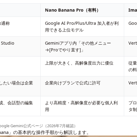
Nano Banana Pro（有料）
Im
e の通称
Google AI Pro/Plus/Ultra 加入者が利
Goo
用できる上位モデル
Studio
Geminiアプリ内「その他メニュー
Ve
→[Proでやり直す]」
上限が大きく、高解像度出力に優位
従量
の
したい場合は企業
企業向けプランで公式に許可
Ve
成、会話型の編集
より高精度・高解像度が必要な個人利
プ
用
タ
oogle Gemini公式ページ
（2026年7月確認）
anana」の基本的な操作手順から解説します。