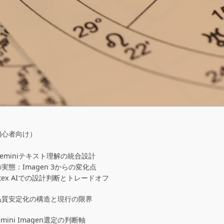
初心者向け）
とGeminiテキスト理解の統合設計
の実態：Imagen 3からの変化点
Vertex AIでの設計判断とトレードオフ
計：品質安定化の構造と現行の限界
ni Imagen選定の判断軸