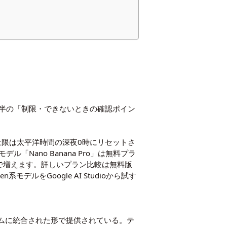
半の「制限・できないときの確認ポイン
上限は太平洋時間の深夜0時にリセットさ
ano Banana Pro」は無料プラ
枚まで増えます。詳しいプラン比較は
無料版
gen系モデルを
Google AI Studio
から試す
トフォームに統合された形で提供されている。テ