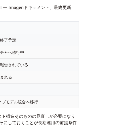
API — Imagenドキュメント
、最終更新
4日終了予定
クチャへ移行中
が報告されている
込まれる
ティブモデル統合へ移行
スト構造そのものの見直しが必要になり
ャにしておくことが長期運用の前提条件