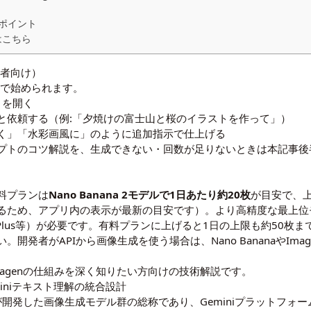
ポイント
はこちら
心者向け）
しで始められます。
リ
を開く
と依頼する（例:「夕焼けの富士山と桜のイラストを作って」）
く」「水彩画風に」のように追加指示で仕上げる
プトのコツ解説
を、生成できない・回数が足りないときは本記事後
料プランは
Nano Banana 2モデルで1日あたり約20枚
が目安で、
め、アプリ内の表示が最新の目安です）。より高精度な最上位モデル「N
AI Plus等）が必要です。有料プランに上げると1日の上限も約50
。開発者がAPIから画像生成を使う場合は、Nano BananaやIma
agenの仕組みを深く知りたい方向けの技術解説です。
eminiテキスト理解の統合設計
DeepMindが開発した画像生成モデル群の総称であり、Geminiプラッ