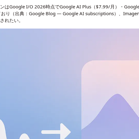
e I/O 2026時点でGoogle AI Plus（$7.99/月）・Google AI
れており（出典：
Google Blog — Google AI subscriptions
）、Ima
照されたい。