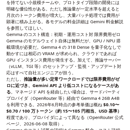
を持てない小規模チームや、プロトタイプ段階の開発には
明確な優位性がある。ただし推論量が一定水準を超えると
月次のトークン費用が増大し、大量バッチ処理では費用が
顕著に積み上がる。各モデルの料金詳細は
Gemini 料金解説
を参照してほしい。
Gemma のコスト構造：初期・運用コスト対 限界費用ゼロ
Gemma のモデルウェイト自体は無料だが、GPU / NPU 搭
載環境が必要だ。Gemma 4 の 31B Dense を量子化なしで
動かすには相応の VRAM が求められ、クラウドであれば
GPU インスタンス費用が発生する。加えて、推論サーバー
（vLLM、TGI 等）のセットアップ・監視・アップデート対
応はすべて自社エンジニアが担う。
ただし、
推論量が多い定常ワークロードでは限界費用がゼ
ロに近づき、Gemini API より低コストになるケースがあ
る
。マネージド API を経由したい場合は、サードパーティ
プロバイダ（OpenRouter 等）経由で Gemma 4 26B A4B
を利用できる。2026年6月時点の参考単価は概ね
$0.10〜
$0.70 / 100 万トークン（約 15〜105 円相当、USD 基準）
程度であり、プロバイダによって異なる（OpenRouter 公式
ページ、2026-06-08 取得）。
Gemma のコスト試算の詳細は
Gemma 料金・コスト詳細