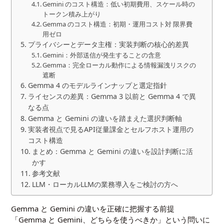
Gemini のコスト構造：低い初期費用、スケール時の
トークン積み上がり
Gemma のコスト構造：初期・運用コスト対 限界費
用ゼロ
プライバシーとデータ主権：実装判断の核心的差異
Gemini：外部送信が発生することの含意
Gemma：完全ローカル動作による情報漏洩リスクの
遮断
Gemma 4 のモデルラインナップと選定指針
ライセンスの差異：Gemma 3 以前と Gemma 4 で異
なる点
Gemma と Gemini の違いを踏まえた選択判断軸
実装者視点で見るAPI従量課金とセルフホスト運用の
コスト構造
まとめ：Gemma と Gemini の違いを設計判断に活
かす
参考文献
LLM・ローカルLLMの業務導入をご検討の方へ
Gemma と Gemini の違いを正確に把握する前提
「Gemma と Gemini、どちらを使うべきか」という問いに