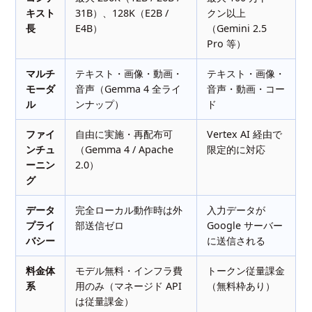
キスト
31B）、128K（E2B /
クン以上
長
E4B）
（Gemini 2.5
Pro 等）
マルチ
テキスト・画像・動画・
テキスト・画像・
モーダ
音声（Gemma 4 全ライ
音声・動画・コー
ル
ンナップ）
ド
ファイ
自由に実施・再配布可
Vertex AI 経由で
ンチュ
（Gemma 4 / Apache
限定的に対応
ーニン
2.0）
グ
データ
完全ローカル動作時は外
入力データが
プライ
部送信ゼロ
Google サーバー
バシー
に送信される
料金体
モデル無料・インフラ費
トークン従量課金
系
用のみ（マネージド API
（無料枠あり）
は従量課金）