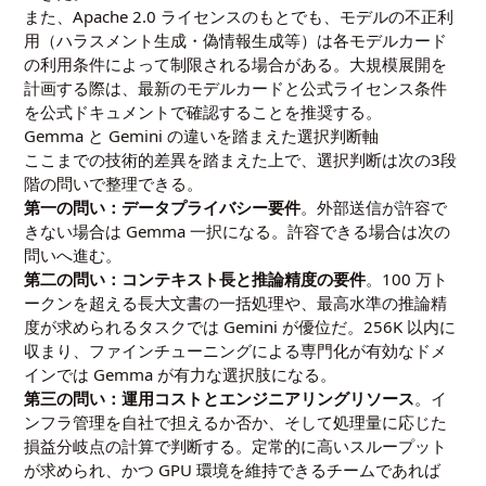
また、Apache 2.0 ライセンスのもとでも、モデルの不正利
用（ハラスメント生成・偽情報生成等）は各モデルカード
の利用条件によって制限される場合がある。大規模展開を
計画する際は、最新のモデルカードと公式ライセンス条件
を公式ドキュメントで確認することを推奨する。
Gemma と Gemini の違いを踏まえた選択判断軸
ここまでの技術的差異を踏まえた上で、選択判断は次の3段
階の問いで整理できる。
第一の問い：データプライバシー要件
。外部送信が許容で
きない場合は Gemma 一択になる。許容できる場合は次の
問いへ進む。
第二の問い：コンテキスト長と推論精度の要件
。100 万ト
ークンを超える長大文書の一括処理や、最高水準の推論精
度が求められるタスクでは Gemini が優位だ。256K 以内に
収まり、ファインチューニングによる専門化が有効なドメ
インでは Gemma が有力な選択肢になる。
第三の問い：運用コストとエンジニアリングリソース
。イ
ンフラ管理を自社で担えるか否か、そして処理量に応じた
損益分岐点の計算で判断する。定常的に高いスループット
が求められ、かつ GPU 環境を維持できるチームであれば