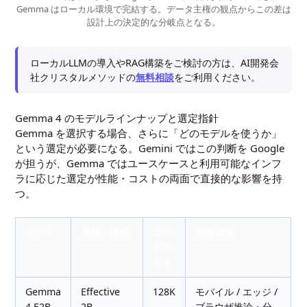
Gemma はローカル環境で完結する。データ主権の観点からこの差は
設計上の決定的な分岐点となる。
ローカルLLMの導入やRAG構築をご検討の方は、AI開発会
社クリスタルメソッドの
無料相談
をご利用ください。
Gemma 4 のモデルラインナップと選定指針
Gemma を選択する場合、さらに「どのモデルを使うか」
という選定が必要になる。Gemini ではこの判断を Google
が担うが、Gemma ではユースケースと利用可能なインフ
ラに応じた選定が性能・コストの両面で直接的な影響を持
つ。
モデル
規模・構成
コン
推奨用途
テキ
スト
Gemma
Effective
128K
モバイル / エッジ /
4 E2B
2B
ブラウザ推論・分