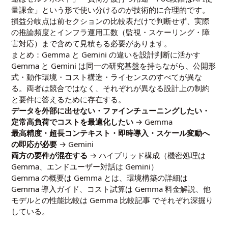
量課金」という形で使い分けるのが技術的に合理的です。
損益分岐点は前セクションの比較表だけで判断せず、実際
の推論頻度とインフラ運用工数（監視・スケーリング・障
害対応）まで含めて見積もる必要があります。
まとめ：Gemma と Gemini の違いを設計判断に活かす
Gemma と Gemini は同一の研究基盤を持ちながら、公開形
式・動作環境・コスト構造・ライセンスのすべてが異な
る。両者は競合ではなく、それぞれが異なる設計上の制約
と要件に答えるために存在する。
データを外部に出せない・ファインチューニングしたい・
定常高負荷でコストを最適化したい
→ Gemma
最高精度・超長コンテキスト・即時導入・スケール変動へ
の即応が必要
→ Gemini
両方の要件が混在する
→ ハイブリッド構成（機密処理は
Gemma、エンドユーザー対話は Gemini）
Gemma の概要は
Gemma とは
、環境構築の詳細は
Gemma 導入ガイド
、コスト試算は
Gemma 料金解説
、他
モデルとの性能比較は
Gemma 比較記事
でそれぞれ深掘り
している。