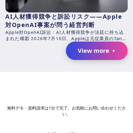
AI人材獲得競争と訴訟リスク――Apple
対OpenAI事案が問う経営判断
Apple対OpenAI訴訟：AI人材獲得競争が法廷に持ち込
まれた構図 2026年7月10日、Appleは元従業員のTang
TanおよびChang Liuと、...
View more
AIで、業務の生産性を変革しません
か？
無料デモ・資料請求は1分で完了。お気軽にお問い合わせくださ
い。