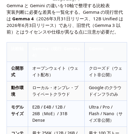
Gemma と Gemini の違いを10軸で整理する比較表
実装判断に必要な差異を一覧化する。Gemma の現行世代
は
Gemma 4
（2026年3月31日リリース、12B Unified は
2026年6月3日リリース）であり、旧世代（Gemma 3 以
前）とはライセンスや仕様が異なる点に注意が必要だ。
比較軸
Gemma（現行: Gemma
Gemini
4）
公開形
オープンウェイト（ウェ
クローズド（ウェ
式
イト配布）
イト非公開）
動作環
ローカル・オンプレ・プ
Google のクラウ
境
ライベートクラウド
ドインフラのみ
モデル
E2B / E4B / 12B /
Ultra / Pro /
サイズ
26B（MoE）/ 31B
Flash / Nano（サ
Dense
イズ非公開）
コンテ
最大 256K（12B / 26B /
最大 100 万トー