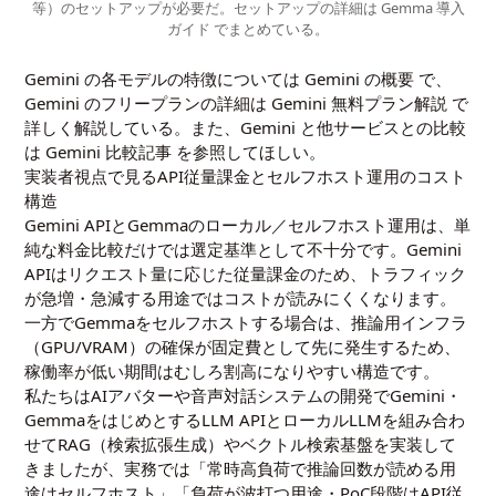
等）のセットアップが必要だ。セットアップの詳細は
Gemma 導入
ガイド
でまとめている。
Gemini の各モデルの特徴については
Gemini の概要
で、
Gemini のフリープランの詳細は
Gemini 無料プラン解説
で
詳しく解説している。また、Gemini と他サービスとの比較
は
Gemini 比較記事
を参照してほしい。
実装者視点で見るAPI従量課金とセルフホスト運用のコスト
構造
Gemini APIとGemmaのローカル／セルフホスト運用は、単
純な料金比較だけでは選定基準として不十分です。Gemini
APIはリクエスト量に応じた従量課金のため、トラフィック
が急増・急減する用途ではコストが読みにくくなります。
一方でGemmaをセルフホストする場合は、推論用インフラ
（GPU/VRAM）の確保が固定費として先に発生するため、
稼働率が低い期間はむしろ割高になりやすい構造です。
私たちはAIアバターや音声対話システムの開発でGemini・
GemmaをはじめとするLLM APIとローカルLLMを組み合わ
せてRAG（検索拡張生成）やベクトル検索基盤を実装して
きましたが、実務では「常時高負荷で推論回数が読める用
途はセルフホスト」「負荷が波打つ用途・PoC段階はAPI従