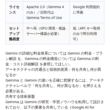
ライセ
Apache 2.0（Gemma 4
Google 利用規約
ンス
のみ）／旧世代は
に準拠
Gemma Terms of Use
セット
中〜高（GPU 環境・推論
低（API キー取得
アップ
サーバー構築が必要）
のみで即日利用
難易度
可）
Gemini の詳細な料金体系については
Gemini の料金・プラ
ン解説
を、Gemma の料金構造については
Gemma の料
金・コスト詳細解説
を参照してほしい。
アーキテクチャの共通点と技術的差異：何を共有し何が異
なるか
Gemma と Gemini の違いを正確に把握するには、アーキテ
クチャレベルで「何を共有し、何が異なるか」を押さえる
必要がある。
共有する技術基盤
Gemma は Gemini の研究・学習ノウハウを転用して設計さ
れており、以下の要素を共有している（Google AI for