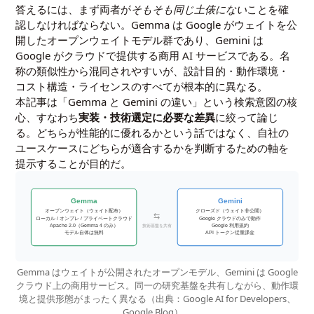
答えるには、まず両者が
そもそも同じ土俵にない
ことを確
認しなければならない。Gemma は Google がウェイトを公
開したオープンウェイトモデル群であり、Gemini は
Google がクラウドで提供する商用 AI サービスである。名
称の類似性から混同されやすいが、設計目的・動作環境・
コスト構造・ライセンスのすべてが根本的に異なる。
本記事は「Gemma と Gemini の違い」という検索意図の核
心、すなわち
実装・技術選定に必要な差異
に絞って論じ
る。どちらが性能的に優れるかという話ではなく、自社の
ユースケースにどちらが適合するかを判断するための軸を
提示することが目的だ。
Gemma
Gemini
オープンウェイト（ウェイト配布）
クローズド（ウェイト非公開）
⇆
ローカル / オンプレ / プライベートクラウド
Google クラウドのみで動作
Apache 2.0（Gemma 4 のみ）
技術基盤を共有
Google 利用規約
モデル自体は無料
API トークン従量課金
Gemma はウェイトが公開されたオープンモデル、Gemini は Google
クラウド上の商用サービス。同一の研究基盤を共有しながら、動作環
境と提供形態がまったく異なる（出典：Google AI for Developers、
Google Blog）。