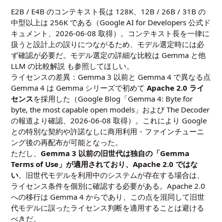
E2B / E4B のコンテキスト長は 128K、12B / 26B / 31B の
中型以上は 256K である（Google AI for Developers 公式ド
キュメント、2026-06-08 取得）。コンテキスト長を一律に
扱うと設計上の誤りにつながるため、モデル選定時には必
ず確認が必要だ。モデル選定の詳細な比較は
Gemma と他
LLM の比較解説
も参照してほしい。
ライセンスの差異：Gemma 3 以前と Gemma 4 で異なる点
Gemma 4 は Gemma シリーズで初めて
Apache 2.0 ライ
センス
を採用した（Google Blog「Gemma 4: Byte for
byte, the most capable open models」および The Decoder
の報道より確認、2026-06-08 取得）。これにより Google
との特別な契約や許諾なしに商用利用・ファインチューニ
ング後の再配布が可能となった。
ただし、
Gemma 3 以前の旧世代は独自の「Gemma
Terms of Use」が適用されており、Apache 2.0 ではな
い
。旧世代モデルを利用中のシステムが存在する場合は、
ライセンス条件を個別に確認する必要がある。Apache 2.0
への移行は Gemma 4 からであり、この点を混同して旧世
代モデルに誤ったライセンス判断を適用することは避ける
べきだ。