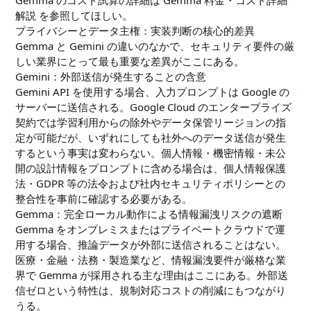
解説
を参照してほしい。
プライバシーとデータ主権：実装判断の核心的差異
Gemma と Gemini の違いのなかで、セキュリティ要件の厳
しい業界にとって最も重要な差異がここにある。
Gemini：外部送信が発生することの含意
Gemini API を使用する場合、入力プロンプトは Google の
サーバーに送信される。Google Cloud のエンタープライズ
契約では学習利用からの除外やデータ保管リージョンの指
定が可能だが、いずれにしても社外へのデータ送信が発生
するという事実は変わらない。個人情報・機密情報・未公
開の設計情報をプロンプトに含める場合は、個人情報保護
法・GDPR 等の法令および社内セキュリティポリシーとの
整合性を事前に確認する必要がある。
Gemma：完全ローカル動作による情報漏洩リスクの遮断
Gemma をオンプレミスまたはプライベートクラウドで運
用する場合、推論データが外部に送信されることはない。
医療・金融・法務・製造業など、情報漏洩要件が厳格な業
界で Gemma が採用される主な理由はここにある。外部送
信ゼロという特性は、規制対応コストの削減にもつながり
うる。