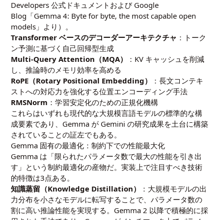
Developers 公式ドキュメントおよび Google
Blog「Gemma 4: Byte for byte, the most capable open
models」より）。
Transformer ベースのデコーダーアーキテクチャ
：トーク
ン予測に基づく自己回帰型生成
Multi-Query Attention（MQA）
：KV キャッシュを削減
し、推論時のメモリ効率を高める
RoPE（Rotary Positional Embedding）
：長文コンテキ
ストへの対応力を強化する位置エンコーディング手法
RMSNorm
：学習安定化のための正規化機構
これらはいずれも現代的な大規模言語モデルの標準的な構
成要素であり、Gemma が Gemini の研究成果を土台に構築
されていることの証左でもある。
Gemma 固有の最適化：制約下での性能最大化
Gemma は「限られたパラメータ数で最大の性能を引き出
す」という制約最適化の産物だ。実装上で注目すべき技術
的特徴は3点ある。
知識蒸留（Knowledge Distillation）
：大規模モデルの出
力分布を小さなモデルに転写することで、パラメータ数の
割に高い推論性能を実現する。Gemma 2 以降で積極的に採