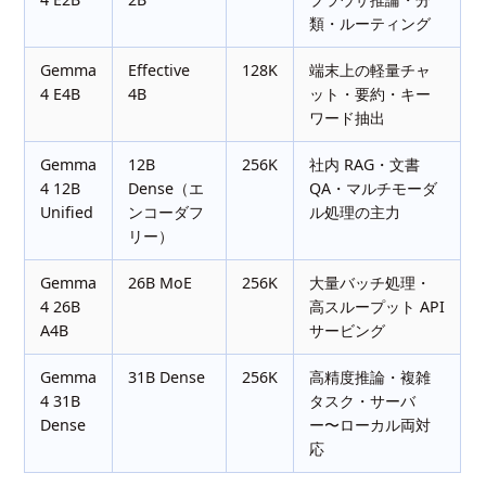
類・ルーティング
Gemma
Effective
128K
端末上の軽量チャ
4 E4B
4B
ット・要約・キー
ワード抽出
Gemma
12B
256K
社内 RAG・文書
4 12B
Dense（エ
QA・マルチモーダ
Unified
ンコーダフ
ル処理の主力
リー）
Gemma
26B MoE
256K
大量バッチ処理・
4 26B
高スループット API
A4B
サービング
Gemma
31B Dense
256K
高精度推論・複雑
4 31B
タスク・サーバ
Dense
ー〜ローカル両対
応