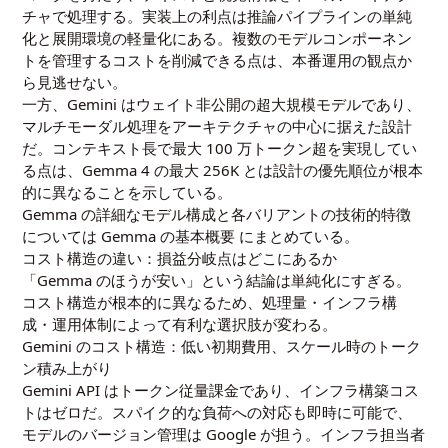
チャで処理する。実装上の利点は推論パイプラインの単純
化と展開環境の軽量化にある。複数のモデルコンポーネン
トを管理するコストを削減できる点は、本番運用の観点か
ら見逃せない。
一方、Gemini はウェイト非公開の超大規模モデルであり、
マルチモーダル処理をアーキテクチャの中心に据えた設計
だ。コンテキスト長で最大 100 万トークン超を実現してい
る点は、Gemma 4 の最大 256K とは設計の優先順位が根本
的に異なることを示している。
Gemma の詳細なモデル構成と各バリアントの技術的特徴
については
Gemma の基本概要
にまとめている。
コスト構造の違い：損益分岐点はどこにあるか
「Gemma のほうが安い」という結論は単純化にすぎる。
コスト構造が根本的に異なるため、処理量・インフラ構
成・運用体制によって有利な選択肢が変わる。
Gemini のコスト構造：低い初期費用、スケール時のトーク
ン積み上がり
Gemini API はトークン従量課金であり、インフラ構築コス
トはゼロだ。スパイク的な負荷への対応も即時に可能で、
モデルのバージョン管理は Google が担う。インフラ担当者