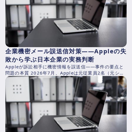
企業機密メール誤送信対策——Appleの失
敗から学ぶ日本企業の実務判断
Appleが訴訟相手に機密情報を誤送信——事件の要点と
問題の本質 2026年7月、Appleは元従業員2名（元シニ
アシステムズエンジニアのChang Liuおよ...