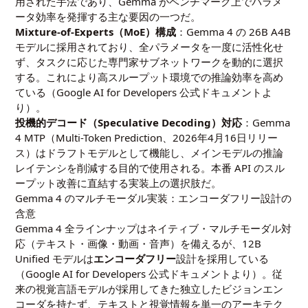
用された手法であり、Gemma がベンチマーク上でパラメ
ータ効率を発揮する主な要因の一つだ。
Mixture-of-Experts（MoE）構成
：Gemma 4 の 26B A4B
モデルに採用されており、全パラメータを一度に活性化せ
ず、タスクに応じた専門家サブネットワークを動的に選択
する。これにより高スループット環境での推論効率を高め
ている（Google AI for Developers 公式ドキュメントよ
り）。
投機的デコード（Speculative Decoding）対応
：Gemma
4 MTP（Multi-Token Prediction、2026年4月16日リリー
ス）はドラフトモデルとして機能し、メインモデルの推論
レイテンシを削減する目的で使用される。本番 API のスル
ープット改善に直結する実装上の選択肢だ。
Gemma 4 のマルチモーダル実装：エンコーダフリー設計の
含意
Gemma 4 全ラインナップはネイティブ・マルチモーダル対
応（テキスト・画像・動画・音声）を備えるが、12B
Unified モデルは
エンコーダフリー
設計を採用している
（Google AI for Developers 公式ドキュメントより）。従
来の視覚言語モデルが採用してきた独立したビジョンエン
コーダを持たず、テキストと視覚情報を単一のアーキテク