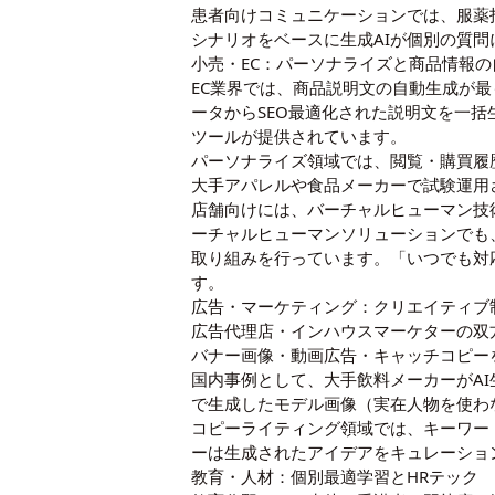
患者向けコミュニケーションでは、服薬
シナリオをベースに生成AIが個別の質
小売・EC：パーソナライズと商品情報の
EC業界では、商品説明文の自動生成が最
ータからSEO最適化された説明文を一括
ツールが提供されています。
パーソナライズ領域では、閲覧・購買履
大手アパレルや食品メーカーで試験運用
店舗向けには、バーチャルヒューマン技術
ーチャルヒューマンソリューションでも
取り組みを行っています。「いつでも対
す。
広告・マーケティング：クリエイティブ
広告代理店・インハウスマーケターの双
バナー画像・動画広告・キャッチコピー
国内事例として、大手飲料メーカーがAI
で生成したモデル画像（実在人物を使わな
コピーライティング領域では、キーワー
ーは生成されたアイデアをキュレーショ
教育・人材：個別最適学習とHRテック