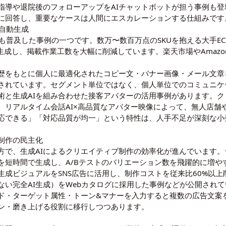
指導や退院後のフォローアップをAIチャットボットが担う事例も
問に回答し、重要なケースは人間にエスカレーションする仕組みです
自動生成
も普及した事例の一つです。数万〜数百万点のSKUを抱える大手E
生成し、掲載作業工数を大幅に削減しています。楽天市場やAmaz
歴をもとに個人に最適化されたコピー文・バナー画像・メール文章
されています。セグメント単位ではなく、個人単位でのコミュニケ
と生成AIを組み合わせた接客アバターの活用事例があります。クリ
、リアルタイム会話AI×高品質なアバター映像によって、無人店舗
応できる」「対応品質が均一」という特性は、人手不足が深刻な小
制作の民主化
方で、生成AIによるクリエイティブ制作の効率化が進んでいます
を短時間で生成し、A/Bテストのバリエーション数を飛躍的に増や
生成ビジュアルをSNS広告に活用し、制作コストを従来比60%以上
い完全AI生成）をWebカタログに採用した事例などが公開され
ド・ターゲット属性・トーン&マナーを入力すると複数の広告文案
ン・磨き上げる役割に移行しつつあります。