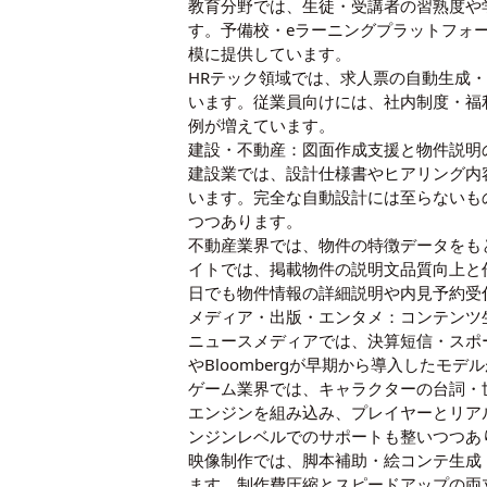
教育分野では、生徒・受講者の習熟度や
す。予備校・eラーニングプラットフォ
模に提供しています。
HRテック領域では、求人票の自動生成
います。従業員向けには、社内制度・福
例が増えています。
建設・不動産：図面作成支援と物件説明
建設業では、設計仕様書やヒアリング内
います。完全な自動設計には至らないも
つつあります。
不動産業界では、物件の特徴データをも
イトでは、掲載物件の説明文品質向上と
日でも物件情報の詳細説明や内見予約受
メディア・出版・エンタメ：コンテンツ
ニュースメディアでは、決算短信・スポ
やBloombergが早期から導入した
ゲーム業界では、キャラクターの台詞・
エンジンを組み込み、プレイヤーとリアルタ
ンジンレベルでのサポートも整いつつあ
映像制作では、脚本補助・絵コンテ生成
ます。制作費圧縮とスピードアップの両