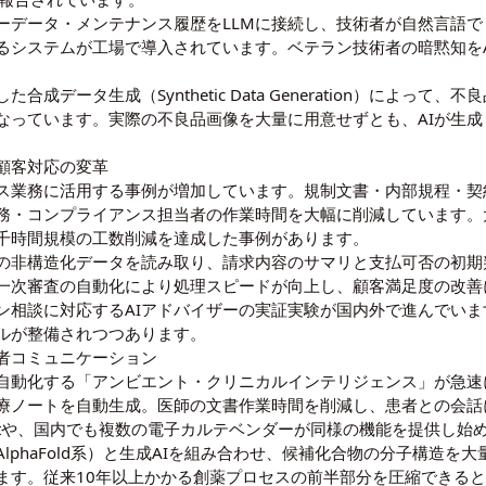
ーデータ・メンテナンス履歴をLLMに接続し、技術者が自然言語
るシステムが工場で導入されています。ベテラン技術者の暗黙知を
成データ生成（Synthetic Data Generation）によっ
なっています。実際の不良品画像を大量に用意せずとも、AIが生
顧客対応の変革
ンス業務に活用する事例が増加しています。規制文書・内部規程・
務・コンプライアンス担当者の作業時間を大幅に削減しています。
数千時間規模の工数削減を達成した事例があります。
の非構造化データを読み取り、請求内容のサマリと支払可否の初期
一次審査の自動化により処理スピードが向上し、顧客満足度の改善
ン相談に対応するAIアドバイザーの実証実験が国内外で進んでい
ルが整備されつつあります。
者コミュニケーション
自動化する「アンビエント・クリニカルインテリジェンス」が急速
診療ノートを自動生成。医師の文書作業時間を削減し、患者との会
X Copilotや、国内でも複数の電子カルテベンダーが同様の機能を提供し
lphaFold系）と生成AIを組み合わせ、候補化合物の分子構造を
ます。従来10年以上かかる創薬プロセスの前半部分を圧縮できる