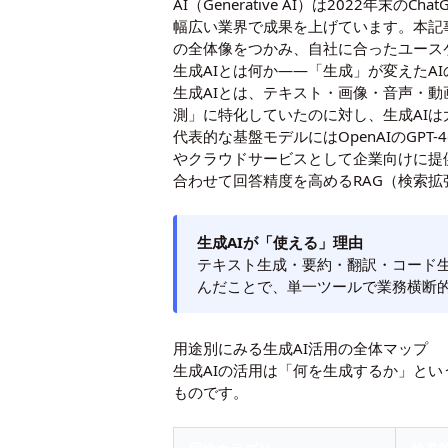
AI（Generative AI）は2022
幅広い業界で成果を上げています。本記
の全体像をつかみ、自社に合ったユース
生成AIとは何か――「生成」が変えたA
生成AIとは、テキスト・画像・音声・動
測」に特化していたのに対し、生成AI
代表的な基盤モデルにはOpenAIのGPT-4o/o
やクラウドサービスとして企業向けに提
合わせて回答精度を高めるRAG（検索
生成AIが「使える」理由
テキスト生成・要約・翻訳・コード
んだことで、単一ツールで業務横断
用途別にみる生成AI活用の全体マップ
生成AIの活用は「何を生成するか」と
ものです。