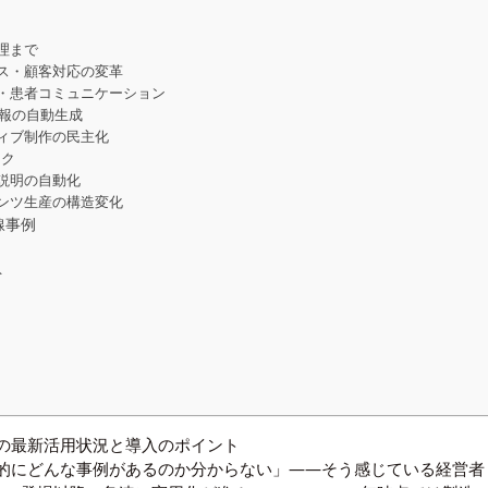
理まで
ス・顧客対応の変革
・患者コミュニケーション
情報の自動生成
ィブ制作の民主化
ック
説明の自動化
ンツ生産の構造変化
線事例
ト
ド
別の最新活用状況と導入のポイント
体的にどんな事例があるのか分からない」――そう感じている経営