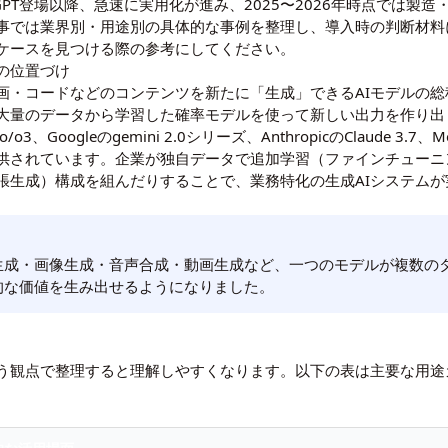
年末のChatGPT登場以降、急速に実用化が進み、2025〜2026年時点
事では業界別・用途別の具体的な事例を整理し、導入時の判断材料
ケースを見つける際の参考にしてください。
Iの位置づけ
画・コードなどのコンテンツを新たに「生成」できるAIモデルの総
は大量のデータから学習した確率モデルを使って新しい出力を作り出
3、Googleのgemini 2.0シリーズ、AnthropicのClaude 3.7
供されています。企業が独自データで追加学習（ファインチューニ
拡張生成）構成を組んだりすることで、業務特化の生成AIシステム
生成・画像生成・音声合成・動画生成など、一つのモデルが複数の
的な価値を生み出せるようになりました。
いう観点で整理すると理解しやすくなります。以下の表は主要な用