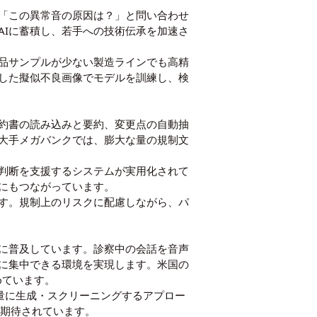
で「この異常音の原因は？」と問い合わせ
AIに蓄積し、若手への技術伝承を加速さ
て、不良品サンプルが少ない製造ラインでも高精
成した擬似不良画像でモデルを訓練し、検
契約書の読み込みと要約、変更点の自動抽
大手メガバンクでは、膨大な量の規制文
判断を支援するシステムが実用化されて
にもつながっています。
ます。規制上のリスクに配慮しながら、パ
に普及しています。診察中の会話を音声
話に集中できる環境を実現します。米国の
始めています。
大量に生成・スクリーニングするアプロー
と期待されています。