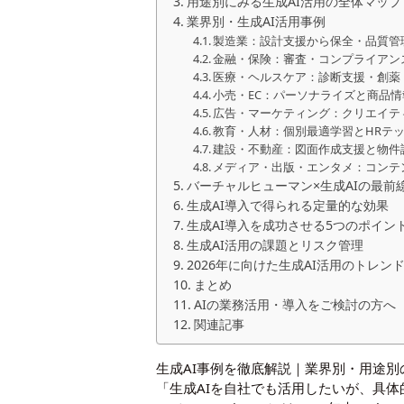
用途別にみる生成AI活用の全体マップ
業界別・生成AI活用事例
製造業：設計支援から保全・品質管
金融・保険：審査・コンプライアン
医療・ヘルスケア：診断支援・創薬
小売・EC：パーソナライズと商品
広告・マーケティング：クリエイテ
教育・人材：個別最適学習とHRテ
建設・不動産：図面作成支援と物件
メディア・出版・エンタメ：コンテ
バーチャルヒューマン×生成AIの最前
生成AI導入で得られる定量的な効果
生成AI導入を成功させる5つのポイン
生成AI活用の課題とリスク管理
2026年に向けた生成AI活用のトレン
まとめ
AIの業務活用・導入をご検討の方へ
関連記事
生成AI事例を徹底解説｜業界別・用途
「生成AIを自社でも活用したいが、具