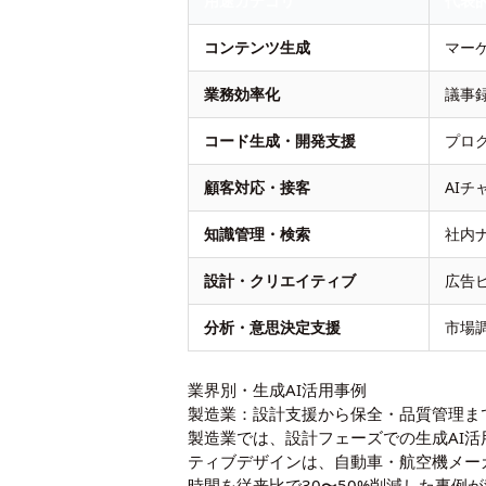
用途カテゴリ
代表
コンテンツ生成
マー
業務効率化
議事
コード生成・開発支援
プロ
顧客対応・接客
AI
知識管理・検索
社内
設計・クリエイティブ
広告
分析・意思決定支援
市場
業界別・生成AI活用事例
製造業：設計支援から保全・品質管理ま
製造業では、設計フェーズでの生成AI
ティブデザインは、自動車・航空機メー
時間を従来比で30〜50%削減した事例