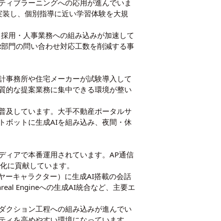
ティブラーニングへの応用が進んでいま
実装し、個別指導に近い学習体験を大規
、採用・人事業務への組み込みが加速して
R部門の問い合わせ対応工数を削減する事
設計事務所や住宅メーカーが試験導入して
質的な提案業務に集中できる環境が整い
普及しています。大手不動産ポータルサ
トボットに生成AIを組み込み、夜間・休
ディアで本番運用されています。AP通信
適化に貢献しています。
ヤーキャラクター）に生成AI搭載の会話
 Engineへの生成AI統合など、主要エ
ダクション工程への組み込みが進んでい
ティを高めやすい環境になっています。