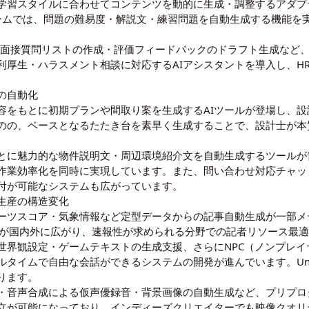
学習スタイルに合わせてコンテンツを動的に生成・調整するアダプ
ームでは、問題の難易度・解説文・練習問題を自動生成する機能を
・面接質問リストの作成・評価フィードバックのドラフト生成など
利厚生・ハラスメント相談に対応するAIアシスタントを導入し、H
の自動化
容をもとに初期プランや間取り案を生成するAIツールが登場し、
のの、ベースとなるたたき台を素早く生成することで、設計士が本
とに魅力的な物件説明文・周辺環境紹介文を自動生成するツールが
作業効率化を同時に実現しています。また、問い合わせ対応チャッ
付が可能なシステムも広がっています。
生産の構造変化
ーツスコア・気象情報など定型データからの記事自動生成が一部メ
モデルが国内外に広がり、速報性が求められる分野での記者リソース最
世界観設定・ゲームテキストの生成支援、さらにNPC（ノンプレイ
イムで自由な会話ができるシステムの開発が進んでいます。Unreal
ります。
・音声合成による仮声優録音・背景画像の自動生成など、プリプロ
立が可能になっており、インディーズクリエイターでも映像クオリ