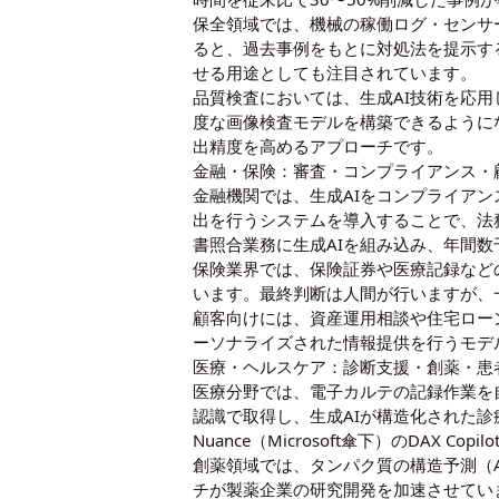
保全領域では、機械の稼働ログ・センサ
ると、過去事例をもとに対処法を提示す
せる用途としても注目されています。
品質検査においては、生成AI技術を応用した合
度な画像検査モデルを構築できるように
出精度を高めるアプローチです。
金融・保険：審査・コンプライアンス・
金融機関では、生成AIをコンプライア
出を行うシステムを導入することで、法
書照合業務に生成AIを組み込み、年間
保険業界では、保険証券や医療記録など
います。最終判断は人間が行いますが、
顧客向けには、資産運用相談や住宅ロー
ーソナライズされた情報提供を行うモデ
医療・ヘルスケア：診断支援・創薬・患
医療分野では、電子カルテの記録作業を
認識で取得し、生成AIが構造化された
Nuance（Microsoft傘下）のDA
創薬領域では、タンパク質の構造予測（A
チが製薬企業の研究開発を加速させてい