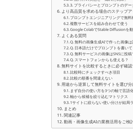
3. プライバシーとプロンプトのデー
より高品質を求める場合のステップア
プロンプトエンジニアリングで無料
複数サービスを組み合わせて使う
Google ColabでStable Diffusion
よくある質問
Q. 無料の画像生成AIで作った画像
Q. 日本語だけでプロンプトを書い
Q. 無料サービスの画像はSNSに投
Q. スマートフォンからも使える？
無料サイトを比較するときに必ず確認
比較時にチェックすべき項目
比較の順番を間違えない
用途から逆算して無料サイトを選び分
まず自分の使い方を3つの軸で言語
軸から候補を絞り込むマトリクス
1サイトに絞らない使い分けが結局
まとめ
関連記事
動画・画像生成AIの業務活用をご検