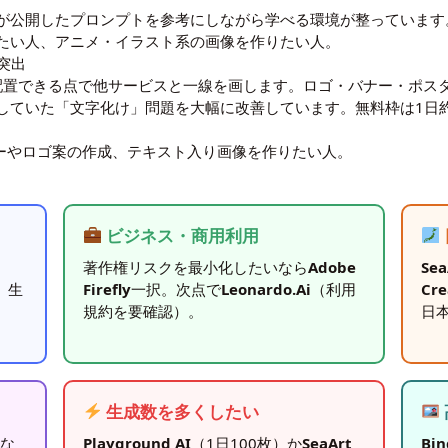
が公開したプロンプトを参考にしながら学べる環境が整っています
たい人、アニメ・イラスト系の画像を作りたい人。
が突出
確に配置できる点で他サービスと一線を画します。ロゴ・バナー・ポ
としていた「文字化け」問題を大幅に改善しています。無料枠は1日
ナーやロゴ案の作成、テキスト入り画像を作りたい人。
ビジネス・商用利用
著作権リスクを最小化したいなら
Adobe
Sea
。生
Firefly
一択。次点で
Leonardo.Ai
（利用
Cre
規約を要確認）。
日
生成数を多くしたい
ーな
Playground AI
（1日100枚）か
SeaArt
Bin