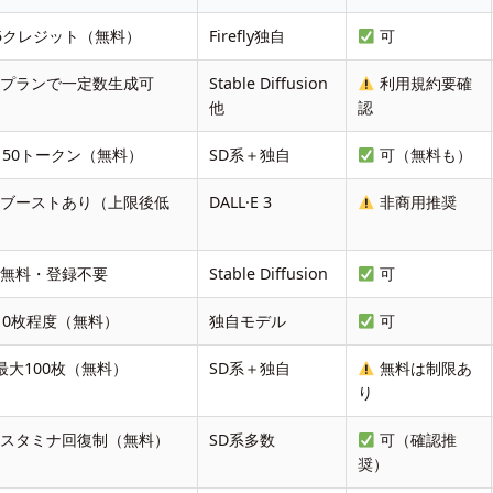
5クレジット（無料）
Firefly独自
可
料プランで一定数生成可
Stable Diffusion
利用規約要確
他
認
150トークン（無料）
SD系＋独自
可（無料も）
日ブーストあり（上限後低
DALL·E 3
非商用推奨
）
全無料・登録不要
Stable Diffusion
可
10枚程度（無料）
独自モデル
可
最大100枚（無料）
SD系＋独自
無料は制限あ
り
日スタミナ回復制（無料）
SD系多数
可（確認推
奨）