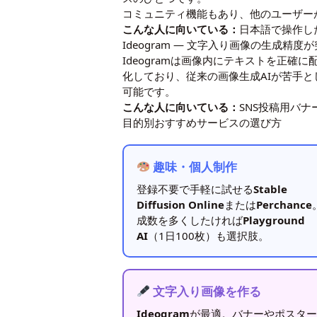
コミュニティ機能もあり、他のユーザー
こんな人に向いている：
日本語で操作し
Ideogram ― 文字入り画像の生成精度
Ideogramは画像内にテキストを正
化しており、従来の画像生成AIが苦手
可能です。
こんな人に向いている：
SNS投稿用バ
目的別おすすめサービスの選び方
趣味・個人制作
登録不要で手軽に試せる
Stable
Diffusion Online
または
Perchance
成数を多くしたければ
Playground
AI
（1日100枚）も選択肢。
文字入り画像を作る
Ideogram
が最適。バナーやポスタ