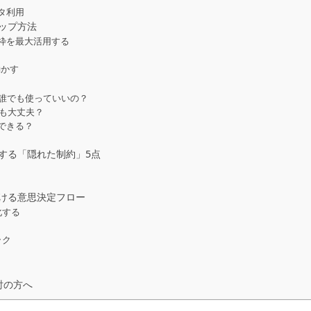
タ利用
ップ方法
枠を最大活用する
を動かす
は誰でも使っていいの？
ても大丈夫？
稿できる？
する「隠れた制約」5点
ける意思決定フロー
化する
ラク
討の方へ