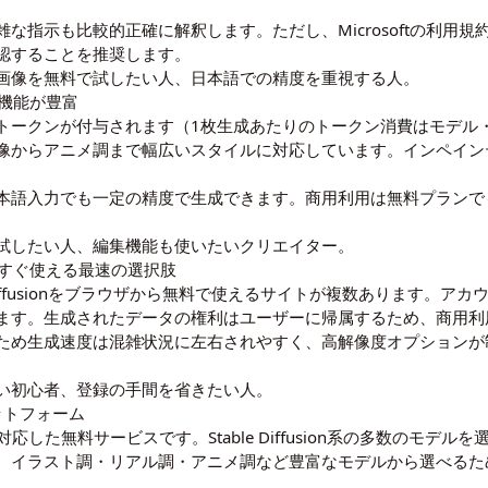
な指示も比較的正確に解釈します。ただし、Microsoftの利用
認することを推奨します。
画像を無料で試したい人、日本語での精度を重視する人。
制で機能が豊富
1日150トークンが付与されます（1枚生成あたりのトークン消費はモ
像からアニメ調まで幅広いスタイルに対応しています。インペイン
。
本語入力でも一定の精度で生成できます。商用利用は無料プランで
試したい人、編集機能も使いたいクリエイター。
録不要で今すぐ使える最速の選択肢
、Stable Diffusionをブラウザから無料で使えるサイトが複数ありま
ます。生成されたデータの権利はユーザーに帰属するため、商用利
ため生成速度は混雑状況に左右されやすく、高解像度オプションが
い初心者、登録の手間を省きたい人。
ラットフォーム
に対応した無料サービスです。Stable Diffusion系の多数のモ
。イラスト調・リアル調・アニメ調など豊富なモデルから選べるた