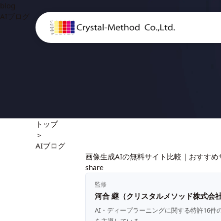
blog
AIブログ
トップ
＞
AIブログ
画像生成AIの無料サイト比較｜おすすめ
share
監修
河合 継（クリスタルメソッド株式会社
AI・ディープラーニングに関する特許16件