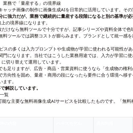
、業務で「量産する」の境界線
キャッチ画像の制作に画像生成AIを日常的に活用しています。そ
分に強力だが、業務で継続的に量産する段階になると別の基準が必
務上の境界線になります。
枚だけなら無料ツールで十分ですが、記事シリーズや資料全体で色
無料ツールでは調整コストが膨らみます。ブランドとして統一感を出
ビスの多くは入力プロンプトや生成物が学習に使われる可能性があ
門になります。当社ではこうした業務用途では、入力が学習に使われな
利用）に切り替えて運用しています。
枠でも足りますが、広告・商品・営業資料に使うなら「生成物の権
で方向性を固め、量産・商用の段になったら要件に合う環境へ移す
います。
事
で解説しています。
較一覧
利用可能な主要な無料画像生成AIサービスを比較したものです。「無
料枠の内容
ベースモデル
商用利用