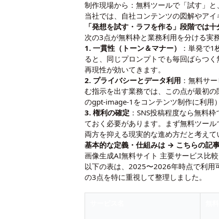
制作現場から：無料ツールで「試す」と
当社では、自社コンテンツの図解やアイ
「発想を試す・ラフを作る」段階では十
次の3点が無料枠と業務利用を分ける実
1. 一貫性（トーン＆マナー）
：単発で1
ると、同じプロンプトでも毎回ばらつく
再現性が効いてきます。
2. プライバシーとデータ利用
：無料サー
む指示を出す業務では、この点が最初の関
のgpt-image-1をコンテンツ制作に
3. 権利の確定
：SNS投稿程度なら無料
ておく必要があります。まず無料ツール
両方を抑える現実的な進め方だと考えて
基本的な定義・仕組みは →
こちらの記
画像生成AI無料サイト 主要サービス比
以下の表は、2025〜2026年時点で
の3点を特に重視して整理しました。
サービス名
無