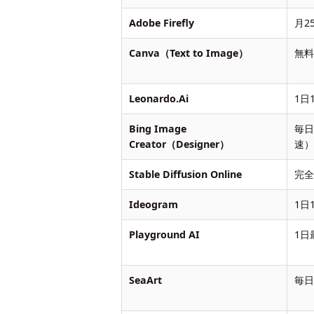
Adobe Firefly
月2
Canva（Text to Image）
無
Leonardo.Ai
1日
Bing Image
毎
Creator（Designer）
速
Stable Diffusion Online
完
Ideogram
1日
Playground AI
1日
SeaArt
毎