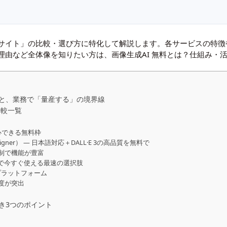
るサイト」の比較・選び方に特化して解説します。各サービスの特
る理由など全体像を知りたい方は、
画像生成AI 無料とは？仕組み・
と、業務で「量産する」の境界線
比較一覧
も安心できる無料枠
ft Designer） ― 日本語対応＋DALL·E 3の高品質を無料で
クン制で機能が豊富
― 登録不要で今すぐ使える最速の選択肢
能プラットフォーム
精度が突出
き3つのポイント