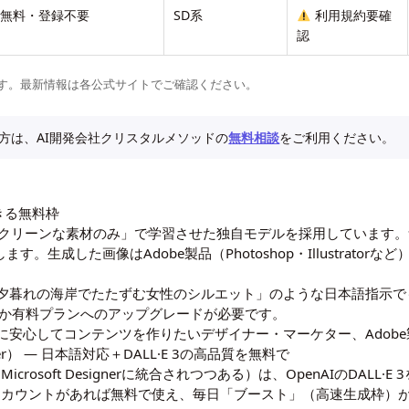
全無料・登録不要
SD系
利用規約要確
認
す。最新情報は各公式サイトでご確認ください。
方は、AI開発会社クリスタルメソッドの
無料相談
をご利用ください。
できる無料枠
が「著作権的にクリーンな素材のみ」で学習させた独自モデルを採用していま
。生成した画像はAdobe製品（Photoshop・Illustrato
夕暮れの海岸でたたずむ女性のシルエット」のような日本語指示で
入か有料プランへのアップグレードが必要です。
に安心してコンテンツを作りたいデザイナー・マーケター、Adob
Designer） ― 日本語対応＋DALL·E 3の高品質を無料で
or（現在はMicrosoft Designerに統合されつつある）は、OpenAIの
oftアカウントがあれば無料で使え、毎日「ブースト」（高速生成枠