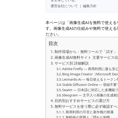
を主導している。
運営会社について
｜
編集方針
本ページは「画像生成AIを無料で使え
す。画像生成AIの仕組みや無料で使え
ださい。
目次
制作現場から：無料ツールで「試す」
画像生成AI無料サイト 主要サービス
サービス別 詳細解説
Adobe Firefly ― 商用利用に最
Bing Image Creator（Microso
Leonardo.Ai ― 毎日使えるトー
Stable Diffusion Online 
SeaArt ― 日本語に対応した多機
Ideogram ― 文字入り画像の生成
目的別おすすめサービスの選び方
無料サービスを使う際に必ず確認すべ
1. 商用利用の可否と著作権の帰属
2. 無料枠の実態と「隠れた制限」