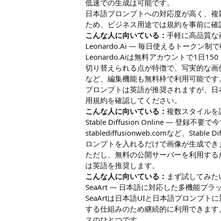
低速での生成は可能です。
日本語プロンプトへの対応度が高く、複雑
ため、ビジネス用途では規約を事前に確
こんな人に向いている：
手軽に高品質な
Leonardo.Ai ― 毎日使えるトークン
Leonardo.Aiは無料アカウントで
切り替えられる点が特徴で、写実的な画
など、編集機能も無料枠で利用可能です
プロンプトは英語が推奨されますが、日
用規約を確認してください。
こんな人に向いている：
複数スタイルを
Stable Diffusion Online ― 登
stablediffusionweb.comなど
ロンプトを入れるだけで画像が生成でき
ただし、無料の公開サーバーを利用する
は英語を推奨します。
こんな人に向いている：
まず試してみた
SeaArt ― 日本語に対応した多機能プ
SeaArtは日本語UIと日本語プロンプト
する仕組みのため継続的に利用できます
スのひとつです。