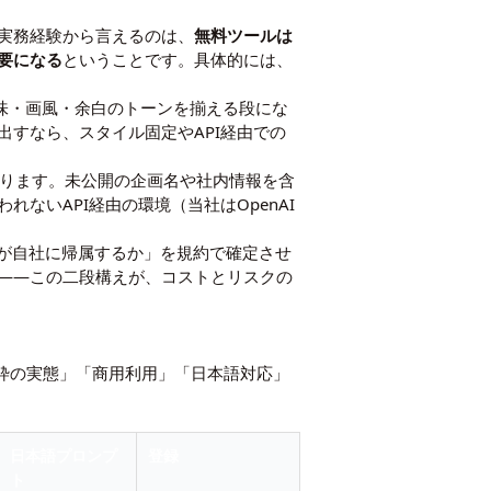
の実務経験から言えるのは、
無料ツールは
要になる
ということです。具体的には、
味・画風・余白のトーンを揃える段にな
すなら、スタイル固定やAPI経由での
ります。未公開の企画名や社内情報を含
いAPI経由の環境（当社はOpenAI
利が自社に帰属するか」を規約で確定させ
——この二段構えが、コストとリスクの
料枠の実態」「商用利用」「日本語対応」
日本語プロンプ
登録
ト