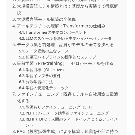
大規模言語モデル構築とは：基礎から実装まで徹底解
説
大規模言語モデル構築の全体像
アーキテクチャの理解：Transformerの仕組み
Transformerの主要コンポーネント
LLMのスケールを決める主要ハイパーパラメータ
データ収集と前処理：品質がモデルの全てを決める
データ収集の主なソース
前処理パイプラインの標準的なステップ
事前学習（Pre-training）：ゼロからモデルを作る
学習目標（Objective）
学習インフラの要件
分散学習の手法
学習の安定化テクニック
ファインチューニング：既存モデルを自社用途に最適
化する
教師ありファインチューニング（SFT）
PEFT：パラメータ効率的ファインチューニング
RLHFとDPO：人間のフィードバックによるアライメ
ント
RAG（検索拡張生成）による構築：知識を外部に持つ