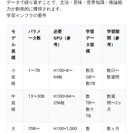
データで繰り返すことで、文法・意味・世界知識・推論能
力が創発的に獲得されます。
学習インフラの要件
モ
パラメ
必要
学習
学習期
デ
ータ数
GPU（参
デー
間（参
ル
考）
タ規
考）
規
模
模
小
1〜7B
H100×8〜
数百
数日〜
規
64枚
GB〜
数週間
模
数TB
中
13〜30B
H100×64〜
数
数週
規
256枚
TB〜
間〜2ヶ
模
数十
月
TB
大
70B〜
H100×1,000
数
数ヶ月