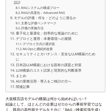
設計
RAGシステムの構成フロー
RAGの高度化：Advanced RAG
モデルの評価：何を・どのように測るか
主要な評価ベンチマーク
評価の実施方法
量子化と最適化：効率的な推論のために
デプロイと運用：本番環境への展開
デプロイ方式の選択肢
MLOpsと継続的改善
セキュリティとガバナンス：安全なLLM構築のため
に
日本語LLM構築における固有の課題と対策
LLM構築のコスト試算と現実的な判断基準
まとめ
AIの業務活用・導入をご検討の方へ
関連記事
大規模言語モデルの構築は何から始めればいい？
結論として、ほとんどの企業はゼロからの事前学習ではな
く、既存の高性能モデルを土台に「RAG（検索拡張生成）