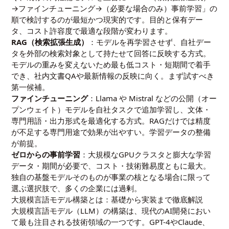
→ファインチューニング→（必要な場合のみ）事前学習」の
順で検討するのが最短かつ現実的です。目的と保有デー
タ、コスト許容度で最適な段階が変わります。
RAG（検索拡張生成）
：モデルを再学習させず、自社デー
タを外部の検索対象として持たせて回答に反映する方式。
モデルの重みを変えないため最も低コスト・短期間で着手
でき、社内文書QAや最新情報の反映に向く。まず試すべき
第一候補。
ファインチューニング
：Llama や Mistral などの公開（オー
プンウェイト）モデルを自社タスクで追加学習し、文体・
専門用語・出力形式を最適化する方式。RAGだけでは精度
が不足する専門用途で効果が出やすい。学習データの整備
が前提。
ゼロからの事前学習
：大規模なGPUクラスタと膨大な学習
データ・期間が必要で、コスト・技術難易度ともに最大。
独自の基盤モデルそのものが事業の核となる場合に限って
選ぶ選択肢で、多くの企業には過剰。
大規模言語モデル構築とは：基礎から実装まで徹底解説
大規模言語モデル（LLM）の構築は、現代のAI開発におい
て最も注目される技術領域の一つです。GPT-4やClaude、