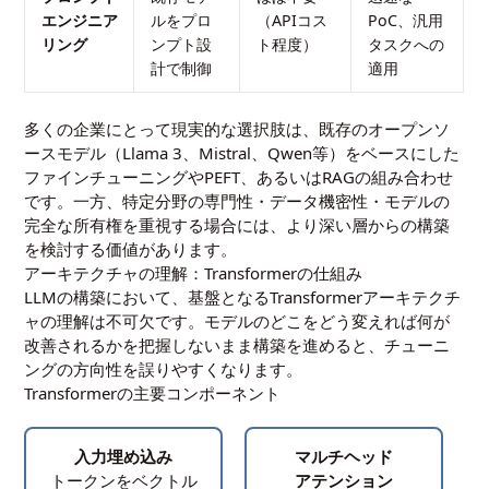
エンジニア
ルをプロ
（APIコス
PoC、汎用
リング
ンプト設
ト程度）
タスクへの
計で制御
適用
多くの企業にとって現実的な選択肢は、既存のオープンソ
ースモデル（Llama 3、Mistral、Qwen等）をベースにした
ファインチューニングやPEFT、あるいはRAGの組み合わせ
です。一方、特定分野の専門性・データ機密性・モデルの
完全な所有権を重視する場合には、より深い層からの構築
を検討する価値があります。
アーキテクチャの理解：Transformerの仕組み
LLMの構築において、基盤となるTransformerアーキテクチ
ャの理解は不可欠です。モデルのどこをどう変えれば何が
改善されるかを把握しないまま構築を進めると、チューニ
ングの方向性を誤りやすくなります。
Transformerの主要コンポーネント
入力埋め込み
マルチヘッド
トークンをベクトル
アテンション