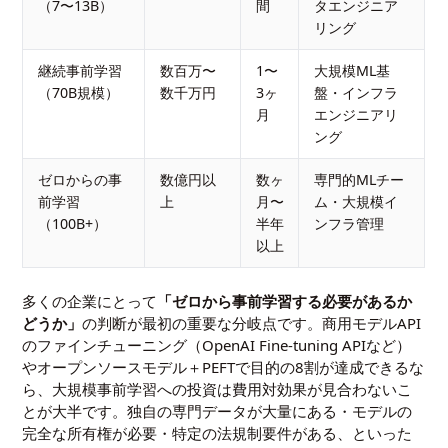
（7〜13B）
間
タエンジニア
リング
継続事前学習
数百万〜
1〜
大規模ML基
（70B規模）
数千万円
3ヶ
盤・インフラ
月
エンジニアリ
ング
ゼロからの事
数億円以
数ヶ
専門的MLチー
前学習
上
月〜
ム・大規模イ
（100B+）
半年
ンフラ管理
以上
多くの企業にとって
「ゼロから事前学習する必要があるか
どうか」
の判断が最初の重要な分岐点です。商用モデルAPI
のファインチューニング（OpenAI Fine-tuning APIなど）
やオープンソースモデル＋PEFTで目的の8割が達成できるな
ら、大規模事前学習への投資は費用対効果が見合わないこ
とが大半です。独自の専門データが大量にある・モデルの
完全な所有権が必要・特定の法規制要件がある、といった