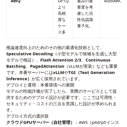
AWQ
GPTQ
重みの重
AutoAWQ
より
要度を考
高精
慮した活
度な
性化認識
ケー
量子化。
ス多
推論速度向上のためのその他の最適化技術として、
Speculative Decoding
（小型モデルで候補を生成し大型
モデルで検証）、
Flash Attention 2/3
、
Continuous
Batching
、
PagedAttention
（vLLMが実装）なども重要
です。本番サーバーには
vLLM
や
TGI（Text Generation
Inference）
が広く採用されています。
デプロイと運用：本番環境への展開
モデルの性能評価が完了したら、実際のサービスとして提
供するためのデプロイ設計が必要です。ここでは可用性・
セキュリティ・コストの三点を意識した設計が求められま
す。
デプロイ方式の選択肢
クラウドGPUサーバー（自社管理）
：AWS（p4d/p5インス