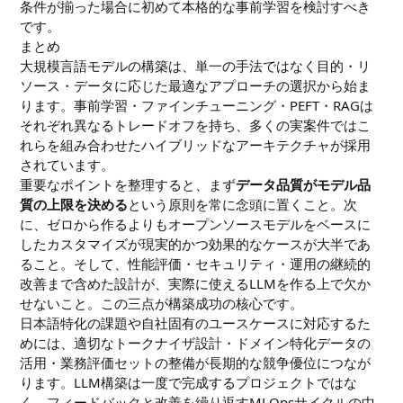
条件が揃った場合に初めて本格的な事前学習を検討すべき
です。
まとめ
大規模言語モデルの構築は、単一の手法ではなく目的・リ
ソース・データに応じた最適なアプローチの選択から始ま
ります。事前学習・ファインチューニング・PEFT・RAGは
それぞれ異なるトレードオフを持ち、多くの実案件ではこ
れらを組み合わせたハイブリッドなアーキテクチャが採用
されています。
重要なポイントを整理すると、まず
データ品質がモデル品
質の上限を決める
という原則を常に念頭に置くこと。次
に、ゼロから作るよりもオープンソースモデルをベースに
したカスタマイズが現実的かつ効果的なケースが大半であ
ること。そして、性能評価・セキュリティ・運用の継続的
改善まで含めた設計が、実際に使えるLLMを作る上で欠か
せないこと。この三点が構築成功の核心です。
日本語特化の課題や自社固有のユースケースに対応するた
めには、適切なトークナイザ設計・ドメイン特化データの
活用・業務評価セットの整備が長期的な競争優位につなが
ります。LLM構築は一度で完成するプロジェクトではな
く、フィードバックと改善を繰り返すMLOpsサイクルの中