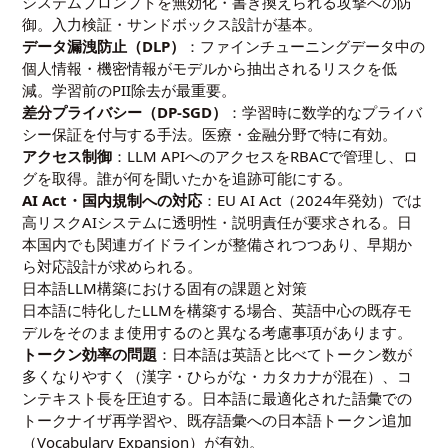
システムプロンプトを無効化・書き換えられる攻撃への防
御。入力検証・サンドボックス設計が基本。
データ漏洩防止（DLP）
：ファインチューニングデータ中の
個人情報・機密情報がモデルから抽出されるリスクを低
減。学習前のPII除去が最重要。
差分プライバシー（DP-SGD）
：学習時に数学的なプライバ
シー保証を付与する手法。医療・金融分野で特に有効。
アクセス制御
：LLM APIへのアクセスをRBACで管理し、ロ
グを取得。誰が何を聞いたかを追跡可能にする。
AI Act・国内規制への対応
：EU AI Act（2024年発効）では
高リスクAIシステムに透明性・説明責任が要求される。日
本国内でも関連ガイドラインが整備されつつあり、早期か
ら対応設計が求められる。
日本語LLM構築における固有の課題と対策
日本語に特化したLLMを構築する場合、英語中心の既存モ
デルをそのまま使用するのと異なる考慮事項があります。
トークン効率の問題
：日本語は英語と比べてトークン数が
多くなりやすく（漢字・ひらがな・カタカナが混在）、コ
ンテキスト長を圧迫する。日本語に最適化された語彙での
トークナイザ再学習や、既存語彙への日本語トークン追加
（Vocabulary Expansion）が有効。