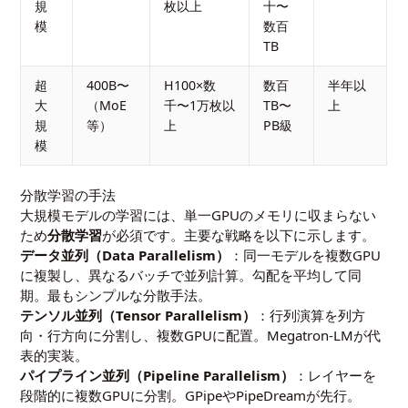
規
枚以上
十〜
模
数百
TB
超
400B〜
H100×数
数百
半年以
大
（MoE
千〜1万枚以
TB〜
上
規
等）
上
PB級
模
分散学習の手法
大規模モデルの学習には、単一GPUのメモリに収まらない
ため
分散学習
が必須です。主要な戦略を以下に示します。
データ並列（Data Parallelism）
：同一モデルを複数GPU
に複製し、異なるバッチで並列計算。勾配を平均して同
期。最もシンプルな分散手法。
テンソル並列（Tensor Parallelism）
：行列演算を列方
向・行方向に分割し、複数GPUに配置。Megatron-LMが代
表的実装。
パイプライン並列（Pipeline Parallelism）
：レイヤーを
段階的に複数GPUに分割。GPipeやPipeDreamが先行。