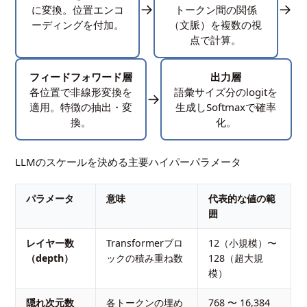
→
→
に変換。位置エンコ
トークン間の関係
ーディングを付加。
（文脈）を複数の視
点で計算。
フィードフォワード層
出力層
各位置で非線形変換を
語彙サイズ分のlogitを
→
適用。特徴の抽出・変
生成しSoftmaxで確率
換。
化。
LLMのスケールを決める主要ハイパーパラメータ
パラメータ
意味
代表的な値の範
囲
レイヤー数
Transformerブロ
12（小規模）〜
（depth）
ックの積み重ね数
128（超大規
模）
隠れ次元数
各トークンの埋め
768 〜 16,384