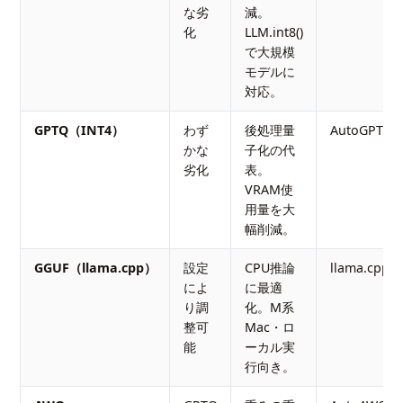
な劣
減。
化
LLM.int8()
で大規模
モデルに
対応。
GPTQ（INT4）
わず
後処理量
AutoGPTQ
かな
子化の代
劣化
表。
VRAM使
用量を大
幅削減。
GGUF（llama.cpp）
設定
CPU推論
llama.cpp
によ
に最適
り調
化。M系
整可
Mac・ロ
能
ーカル実
行向き。