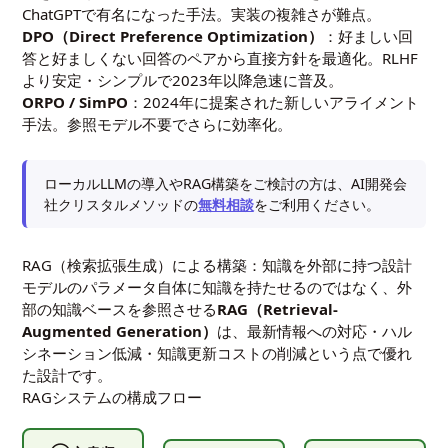
ChatGPTで有名になった手法。実装の複雑さが難点。
DPO（Direct Preference Optimization）
：好ましい回
答と好ましくない回答のペアから直接方針を最適化。RLHF
より安定・シンプルで2023年以降急速に普及。
ORPO / SimPO
：2024年に提案された新しいアライメント
手法。参照モデル不要でさらに効率化。
ローカルLLMの導入やRAG構築をご検討の方は、AI開発会
社クリスタルメソッドの
無料相談
をご利用ください。
RAG（検索拡張生成）による構築：知識を外部に持つ設計
モデルのパラメータ自体に知識を持たせるのではなく、外
部の知識ベースを参照させる
RAG（Retrieval-
Augmented Generation）
は、最新情報への対応・ハル
シネーション低減・知識更新コストの削減という点で優れ
た設計です。
RAGシステムの構成フロー