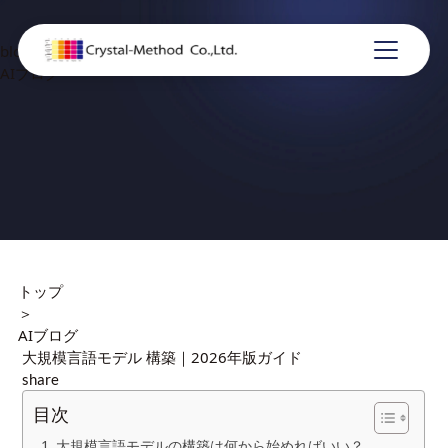
blog
AIブログ
トップ
＞
AIブログ
大規模言語モデル 構築｜2026年版ガイド
share
目次
大規模言語モデルの構築は何から始めればいい？