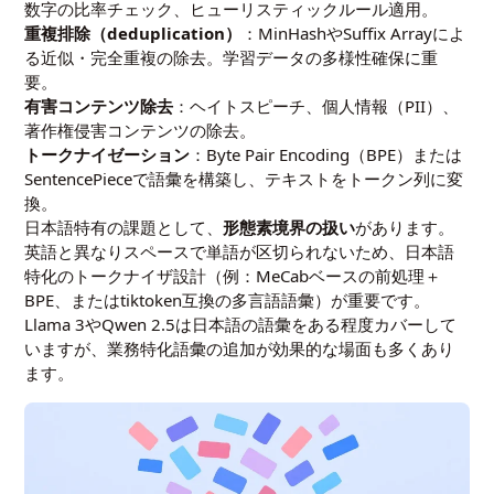
数字の比率チェック、ヒューリスティックルール適用。
重複排除（deduplication）
：MinHashやSuffix Arrayによ
る近似・完全重複の除去。学習データの多様性確保に重
要。
有害コンテンツ除去
：ヘイトスピーチ、個人情報（PII）、
著作権侵害コンテンツの除去。
トークナイゼーション
：Byte Pair Encoding（BPE）または
SentencePieceで語彙を構築し、テキストをトークン列に変
換。
日本語特有の課題として、
形態素境界の扱い
があります。
英語と異なりスペースで単語が区切られないため、日本語
特化のトークナイザ設計（例：MeCabベースの前処理＋
BPE、またはtiktoken互換の多言語語彙）が重要です。
Llama 3やQwen 2.5は日本語の語彙をある程度カバーして
いますが、業務特化語彙の追加が効果的な場面も多くあり
ます。