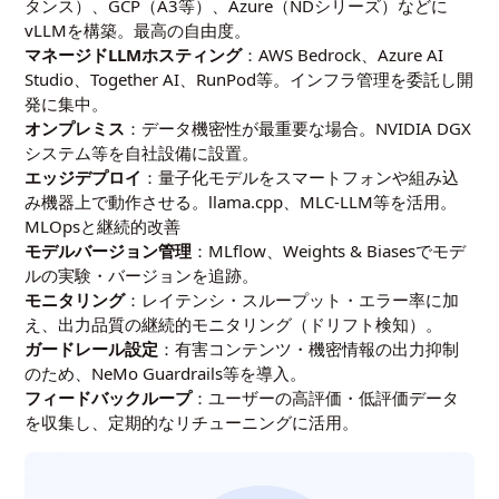
タンス）、GCP（A3等）、Azure（NDシリーズ）などに
vLLMを構築。最高の自由度。
マネージドLLMホスティング
：AWS Bedrock、Azure AI
Studio、Together AI、RunPod等。インフラ管理を委託し開
発に集中。
オンプレミス
：データ機密性が最重要な場合。NVIDIA DGX
システム等を自社設備に設置。
エッジデプロイ
：量子化モデルをスマートフォンや組み込
み機器上で動作させる。llama.cpp、MLC-LLM等を活用。
MLOpsと継続的改善
モデルバージョン管理
：MLflow、Weights & Biasesでモデ
ルの実験・バージョンを追跡。
モニタリング
：レイテンシ・スループット・エラー率に加
え、出力品質の継続的モニタリング（ドリフト検知）。
ガードレール設定
：有害コンテンツ・機密情報の出力抑制
のため、NeMo Guardrails等を導入。
フィードバックループ
：ユーザーの高評価・低評価データ
を収集し、定期的なリチューニングに活用。