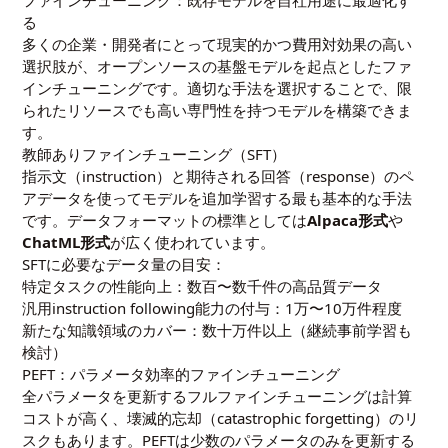
ファインチューニング：既存モデルを自社用途に最適化す
る
多くの企業・開発者にとって現実的かつ費用対効果の高い
選択肢が、オープンソースの基盤モデルを起点としたファ
インチューニングです。適切な手法を選択することで、限
られたリソースでも高い専門性を持つモデルを構築できま
す。
教師ありファインチューニング（SFT）
指示文（instruction）と期待される回答（response）のペ
アデータを使ってモデルを追加学習する最も基本的な手法
です。データフォーマットの標準としては
Alpaca形式
や
ChatML形式
が広く使われています。
SFTに必要なデータ量の目安：
特定タスクの性能向上：数百〜数千件の高品質データ
汎用instruction following能力の付与：1万〜10万件程度
新たな知識領域のカバー：数十万件以上（継続事前学習も
検討）
PEFT：パラメータ効率的ファインチューニング
全パラメータを更新するフルファインチューニングは計算
コストが高く、壊滅的忘却（catastrophic forgetting）のリ
スクもあります。PEFTは少数のパラメータのみを更新する