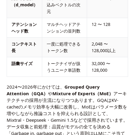
（d_model）
込みベクトルの次
元
アテンション
マルチヘッドアテ
12 〜 128
ヘッド数
ンションの並列数
コンテキスト
一度に処理できる
2,048 〜
長
トークン数
128,000以上
語彙サイズ
トークナイザが扱
32,000 〜
うユニーク単語数
128,000
2024〜2026年にかけては、
Grouped Query
Attention（GQA）
や
Mixture of Experts（MoE）
アーキ
テクチャの採用が主流になりつつあります。GQAはKV-
cacheのメモリ効率を大幅に改善し、MoEはパラメータ数を
増やしながら推論コストを抑えられる設計として、
Mixtral・Deepseek・Gemini 1.5などで採用されています。
データ収集と前処理：品質がモデルの全てを決める
「Garbage in, garbage out」という原則はLLMにこそ当て