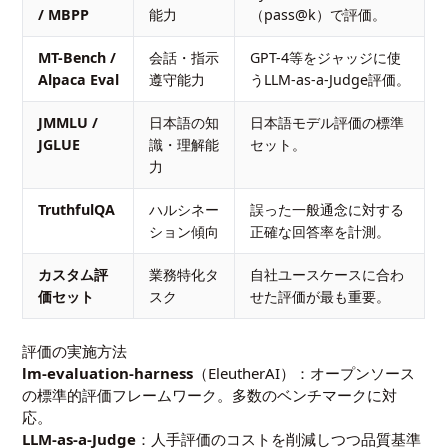
/ MBPP
能力
（pass@k）で評価。
MT-Bench /
会話・指示
GPT-4等をジャッジに使
Alpaca Eval
遵守能力
うLLM-as-a-Judge評価。
JMMLU /
日本語の知
日本語モデル評価の標準
JGLUE
識・理解能
セット。
力
TruthfulQA
ハルシネー
誤った一般通念に対する
ション傾向
正確な回答率を計測。
カスタム評
業務特化タ
自社ユースケースに合わ
価セット
スク
せた評価が最も重要。
評価の実施方法
lm-evaluation-harness
（EleutherAI）：オープンソース
の標準的評価フレームワーク。多数のベンチマークに対
応。
LLM-as-a-Judge
：人手評価のコストを削減しつつ品質基準