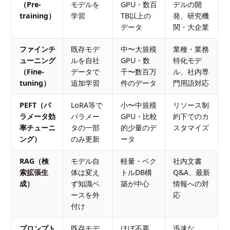
（Pre-
モデルを
GPU・数百
デルの開
training）
学習
TB以上の
発、研究機
データ
関・大企業
ファインチ
既存モデ
中〜大規模
業種・業務
ューニング
ルを自社
GPU・数
特化モデ
（Fine-
データで
千〜数百万
ル、社内専
tuning）
追加学習
件のデータ
門用語対応
PEFT（パ
LoRA等で
小〜中規模
リソース制
ラメータ効
パラメー
GPU・比較
約下でのカ
率チューニ
タの一部
的少量のデ
スタマイズ
ング）
のみ更新
ータ
RAG（検
モデル自
軽量・ベク
社内文書
索拡張生
体は変え
トルDB構
Q&A、最新
成）
ず知識ベ
築が中心
情報への対
ースを外
応
付け
プロンプト
既存モデ
ほぼ不要
迅速な