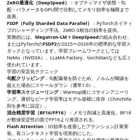
ZeRO最適化（DeepSpeed）
：オプティマイザ状態・勾
配・パラメータをGPU間で分割してメモリ効率を極限まで
改善。
FSDP（Fully Sharded Data Parallel）
：PyTorchネイティ
ブのシャーディング手法。ZeRO-3相当の効率を提供。
実務的には、
Megatron-LM + DeepSpeed
の組み合わせ、
またはPyTorchの
FSDP2
が2025〜2026年の標準的な学習ス
タックとなっています。学習フレームワークとしては
NeMo（NVIDIA）、LLaMA-Factory、torchtitanなども広く
使われています。
学習の安定化テクニック
勾配クリッピング
：勾配爆発を防ぐため、ノルムが閾値を
超えた場合にスケールダウン（通常1.0）。
学習率スケジューリング
：Warmup後にコサインアニーリ
ング。適切なピーク学習率はモデル規模に依存（Chinchilla
則を参考に設定）。
混合精度学習（BF16/FP16）
：メモリ削減と高速化。BF16
が数値安定性の面でFP16より推奨される。
Flash Attention
：IO効率を改善したアテンション計算実
装。長コンテキスト学習を現実的にした。