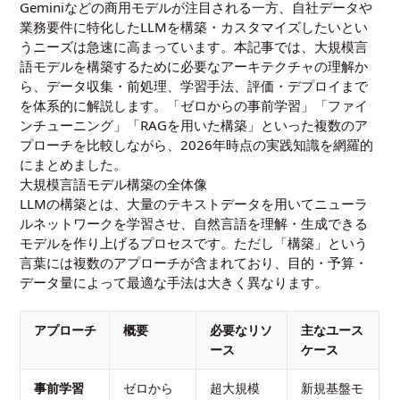
Geminiなどの商用モデルが注目される一方、自社データや
業務要件に特化したLLMを構築・カスタマイズしたいとい
うニーズは急速に高まっています。本記事では、大規模言
語モデルを構築するために必要なアーキテクチャの理解か
ら、データ収集・前処理、学習手法、評価・デプロイまで
を体系的に解説します。「ゼロからの事前学習」「ファイ
ンチューニング」「RAGを用いた構築」といった複数のア
プローチを比較しながら、2026年時点の実践知識を網羅的
にまとめました。
大規模言語モデル構築の全体像
LLMの構築とは、大量のテキストデータを用いてニューラ
ルネットワークを学習させ、自然言語を理解・生成できる
モデルを作り上げるプロセスです。ただし「構築」という
言葉には複数のアプローチが含まれており、目的・予算・
データ量によって最適な手法は大きく異なります。
アプローチ
概要
必要なリソ
主なユース
ース
ケース
事前学習
ゼロから
超大規模
新規基盤モ