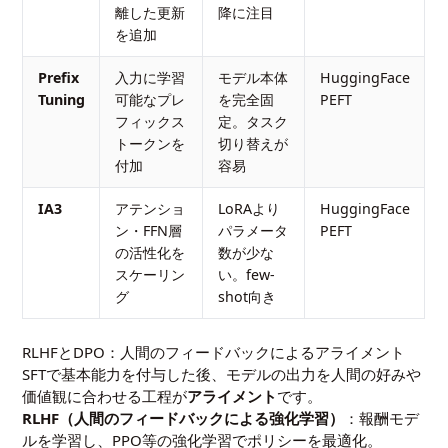
離した更新
降に注目
を追加
Prefix
入力に学習
モデル本体
HuggingFace
Tuning
可能なプレ
を完全固
PEFT
フィックス
定。タスク
トークンを
切り替えが
付加
容易
IA3
アテンショ
LoRAより
HuggingFace
ン・FFN層
パラメータ
PEFT
の活性化を
数が少な
スケーリン
い。few-
グ
shot向き
RLHFとDPO：人間のフィードバックによるアライメント
SFTで基本能力を付与した後、モデルの出力を人間の好みや
価値観に合わせる工程が
アライメント
です。
RLHF（人間のフィードバックによる強化学習）
：報酬モデ
ルを学習し、PPO等の強化学習でポリシーを最適化。