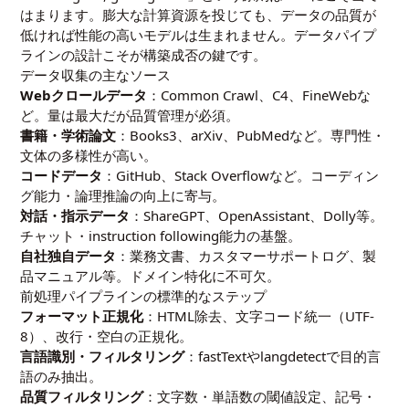
はまります。膨大な計算資源を投じても、データの品質が
低ければ性能の高いモデルは生まれません。データパイプ
ラインの設計こそが構築成否の鍵です。
データ収集の主なソース
Webクロールデータ
：Common Crawl、C4、FineWebな
ど。量は最大だが品質管理が必須。
書籍・学術論文
：Books3、arXiv、PubMedなど。専門性・
文体の多様性が高い。
コードデータ
：GitHub、Stack Overflowなど。コーディン
グ能力・論理推論の向上に寄与。
対話・指示データ
：ShareGPT、OpenAssistant、Dolly等。
チャット・instruction following能力の基盤。
自社独自データ
：業務文書、カスタマーサポートログ、製
品マニュアル等。ドメイン特化に不可欠。
前処理パイプラインの標準的なステップ
フォーマット正規化
：HTML除去、文字コード統一（UTF-
8）、改行・空白の正規化。
言語識別・フィルタリング
：fastTextやlangdetectで目的言
語のみ抽出。
品質フィルタリング
：文字数・単語数の閾値設定、記号・