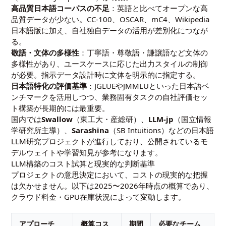
高品質日本語コーパスの不足
：英語と比べてオープンな高
品質データが少ない。CC-100、OSCAR、mC4、Wikipedia
日本語版に加え、自社独自データの活用が差別化につなが
る。
敬語・文体の多様性
：丁寧語・尊敬語・謙譲語など文体の
多様性があり、ユースケースに応じた出力スタイルの制御
が必要。指示データ設計時に文体を明示的に指定する。
日本語特化の評価基準
：JGLUEやJMMLUといった日本語ベ
ンチマークを活用しつつ、業務固有タスクの自社評価セッ
ト構築が長期的には最重要。
国内では
Swallow
（東工大・産総研）、
LLM-jp
（国立情報
学研究所主導）、
Sarashina
（SB Intuitions）などの日本語
LLM研究プロジェクトが進行しており、公開されているモ
デルウェイトや学習知見が参考になります。
LLM構築のコスト試算と現実的な判断基準
プロジェクトの意思決定において、コストの現実的な把握
は欠かせません。以下は2025〜2026年時点の概算であり、
クラウド料金・GPU在庫状況によって変動します。
アプローチ
概算コス
期間
必要なチーム