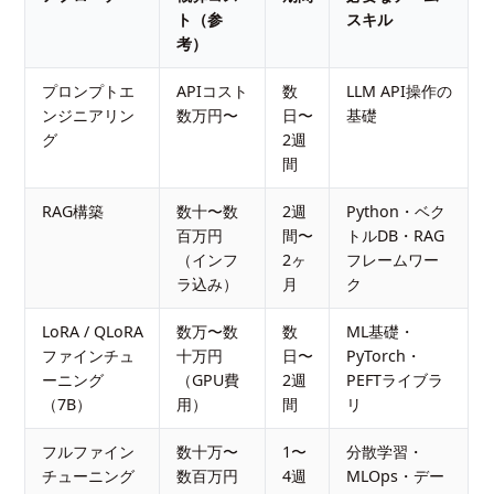
ト（参
スキル
考）
プロンプトエ
APIコスト
数
LLM API操作の
ンジニアリン
数万円〜
日〜
基礎
グ
2週
間
RAG構築
数十〜数
2週
Python・ベク
百万円
間〜
トルDB・RAG
（インフ
2ヶ
フレームワー
ラ込み）
月
ク
LoRA / QLoRA
数万〜数
数
ML基礎・
ファインチュ
十万円
日〜
PyTorch・
ーニング
（GPU費
2週
PEFTライブラ
（7B）
用）
間
リ
フルファイン
数十万〜
1〜
分散学習・
チューニング
数百万円
4週
MLOps・デー