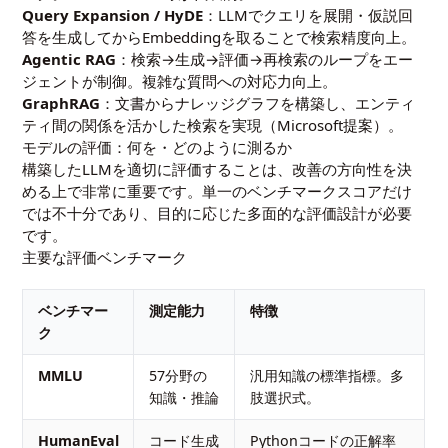
Query Expansion / HyDE
：LLMでクエリを展開・仮説回
答を生成してからEmbeddingを取ることで検索精度向上。
Agentic RAG
：検索→生成→評価→再検索のループをエー
ジェントが制御。複雑な質問への対応力向上。
GraphRAG
：文書からナレッジグラフを構築し、エンティ
ティ間の関係を活かした検索を実現（Microsoft提案）。
モデルの評価：何を・どのように測るか
構築したLLMを適切に評価することは、改善の方向性を決
める上で非常に重要です。単一のベンチマークスコアだけ
では不十分であり、目的に応じた多面的な評価設計が必要
です。
主要な評価ベンチマーク
ベンチマー
測定能力
特徴
ク
MMLU
57分野の
汎用知識の標準指標。多
知識・推論
肢選択式。
HumanEval
コード生成
Pythonコードの正解率