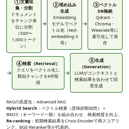
①文書収
②埋め込み
③ベクトル
集・分割
生成
DB格納
ドキュメント
Embedding
Qdrant・
をチャンク単
→
→
モデルでベク
Chroma・
位に分割
トル化（text-
Weaviate等に
（500〜
embedding-3
索引化して保
1,000トーク
等）
存
ン）
⑤生成
④検索（Retrieval）
（Generation）
クエリをベクトル化し
→
→
LLMがコンテキストと
類似チャンクをk件取
検索結果を合わせて回
得
答生成
RAGの高度化：Advanced RAG
Hybrid Search
：ベクトル検索（意味的類似性）＋
BM25（キーワード一致）を組み合わせ、検索精度を向上。
Re-ranking
：初期検索結果をCross-Encoderで再スコアリ
ング。BGE-Reranker等が代表的。