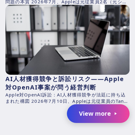
問題の本質 2026年7月、Appleは元従業員2名（元シニ
アシステムズエンジニアのChang Liuおよ...
AI人材獲得競争と訴訟リスク――Apple
対OpenAI事案が問う経営判断
Apple対OpenAI訴訟：AI人材獲得競争が法廷に持ち込
まれた構図 2026年7月10日、Appleは元従業員のTang
TanおよびChang Liuと、...
View more