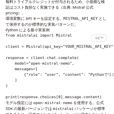
無料トライアルクレジットが付与されるため、小規模な検
証はコスト負担なく実施できる（出典:
Mistral 公式
pricing
）。
環境変数に API キーを設定する。
とし
MISTRAL_API_KEY
て保持するのが標準的な実装パターンだ。
Python による最小実装例
from mistralai import Mistral

コピー
client = Mistral(api_key="YOUR_MISTRAL_API_KEY")
response = client.chat.complete(

    model="open-mistral-nemo",

    messages=[

        {"role": "user", "content": "P
    ]

)

モデル指定には
を使用する。公式
open-mistral-nemo
SDK の最新バージョンでは
パッケージが標準
mistralai