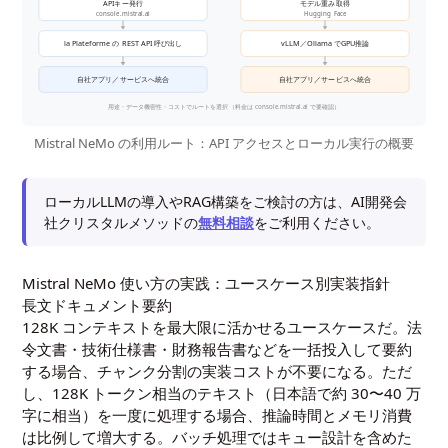
APIキー発行
モデル重み取得
console.mistral.ai
Hugging Face
la Plateforme の REST API 呼び出し
vLLM／Ollama でGPU推論
自社アプリ／サービスへ統合
自社アプリ／サービスへ統合
用途・データ機密性・コストでルートを選択（料金は console.mistral.ai で要確認）
Mistral NeMo の利用ルート：API アクセスとローカル実行の概要
ローカルLLMの導入やRAG構築をご検討の方は、AI開発会
社クリスタルメソッドの
無料相談
をご利用ください。
Mistral NeMo 使い方の実践：ユースケース別実装指針
長文ドキュメント要約
128K コンテキストを最大限に活かせるユースケースだ。法
令文書・技術仕様書・財務報告書などを一括投入して要約
する場合、チャンク分割の実装コストが不要になる。ただ
し、128K トークン相当のテキスト（日本語で約 30〜40 万
字に相当）を一度に処理する場合、推論時間とメモリ消費
は比例して増大する。バッチ処理ではキュー設計を含めた