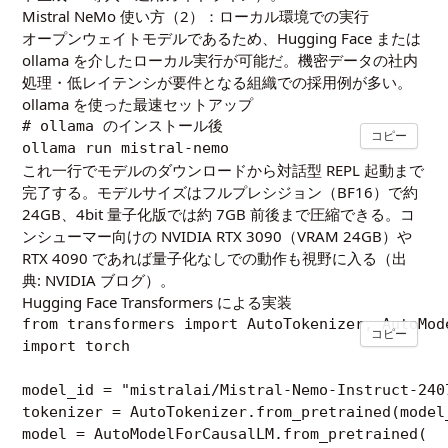
Mistral NeMo 使い方（2）：ローカル環境での実行
オープンウェイトモデルであるため、Hugging Face または
ollama を介したローカル実行が可能だ。機密データの社内
処理・低レイテンシが要件となる組織での採用例が多い。
ollama を使った最速セットアップ
# ollama のインストール後

コピー
これ一行でモデルのダウンロードから対話型 REPL 起動まで
完了する。モデルサイズはフルプレシジョン（BF16）で約
24GB、4bit 量子化版では約 7GB 前後まで圧縮できる。コ
ンシューマー向けの NVIDIA RTX 3090（VRAM 24GB）や
RTX 4090 であれば量子化なしでの動作も視野に入る（出
典:
NVIDIA ブログ
）。
Hugging Face Transformers による実装
from transformers import AutoTokenizer, AutoMode
コピー
import torch

model_id = "mistralai/Mistral-Nemo-Instruct-2407
tokenizer = AutoTokenizer.from_pretrained(model_
model = AutoModelForCausalLM.from_pretrained(
