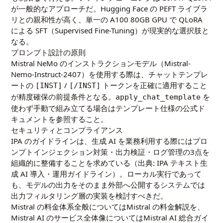
が一般的なアプローチだ。Hugging Face の PEFT ライブラ
リとの親和性が高く、単一の A100 80GB GPU で QLoRA
による SFT（Supervised Fine-Tuning）が現実的な選択肢と
なる。
プロンプト設計の原則
Mistral NeMo のインストラクションモデル（Mistral-
Nemo-Instruct-2407）を使用する際は、チャットテンプレ
ートの
/
トークンを正確に適用すること
[INST]
[/INST]
が精度確保の前提条件となる。
を
apply_chat_template
使わず手動で組み立てる場合はテンプレート仕様の公式ド
キュメントを参照すること。
セキュリティとコンプライアンス
IPA のガイドラインは、生成 AI を業務利用する際にはプロ
ンプトインジェクション対策・出力検証・ログ管理の3点を
組織的に整備することを求めている（出典:
IPA テキスト生
成 AI 導入・運用ガイドライン
）。ローカル実行であって
も、モデルの出力をそのまま外部へ公開するシステムでは
出力フィルタリング層の実装を検討すべきだ。
Mistral の料金体系全般については
Mistral の料金解説
を、
Mistral AI のサービス全体像については
Mistral AI 総合ガイ