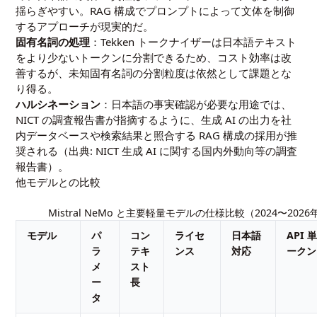
揺らぎやすい。RAG 構成でプロンプトによって文体を制御
するアプローチが現実的だ。
固有名詞の処理
：Tekken トークナイザーは日本語テキスト
をより少ないトークンに分割できるため、コスト効率は改
善するが、未知固有名詞の分割粒度は依然として課題とな
り得る。
ハルシネーション
：日本語の事実確認が必要な用途では、
NICT の調査報告書が指摘するように、生成 AI の出力を社
内データベースや検索結果と照合する RAG 構成の採用が推
奨される（出典:
NICT 生成 AI に関する国内外動向等の調査
報告書
）。
他モデルとの比較
Mistral NeMo と主要軽量モデルの仕様比較（2024〜202
モデル
パ
コン
ライセ
日本語
API
ラ
テキ
ンス
対応
ークン
メ
スト
ー
長
タ