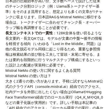
日本語の圧縮効率が高い分、文字数ベースで設計した従来
のチャンク分割ロジック（例：Llama系トークナイザー基
準）をそのまま流用すると、想定よりも多くの文章が1チャ
ンクに収まります。日本語RAGをMistral NeMoに移行する
場合は、トークナイザーに合わせてチャンク長・オーバー
ラップ幅を再調整することが必要です。
長文コンテキストでの一貫性
：128K全体を使い切るような
長文要約・長文QAでは、モデルが文書の中盤〜後半の情報
を軽視する傾向（いわゆる「Lost in the Middle」問題）は
他の長文脱応モデル同様に起こり得るため、重要な参照情
報は検索結果の並び順を工夫して冒頭・末尾に寄せる、ま
たは要約を段階的に行うマルチステップ構成にするといっ
た設計上の配慮が実装時に必要です。
Mistral NeMo の使い方に関するよくある質問
Mistral NeMo の使い方は？
大きく2通りの使い方があります。手軽に試すならMistral公
式のクラウドAPI（console.mistral.ai）経由でのアクセス、
社内データを外部に出したくない場合はOllamaやHugging
Face Transformers経由でのローカル実行（Q4_K_MやQ8_0
などの量子化版が実用的）です。詳しい手順は本記事の
「API 経由でのアクセス」「ローカル環境での実行」の各セ