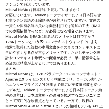
クションで解説しています。
Mistral NeMo は日本語に対応していますか？
対応しています。Tekkenトークナイザーにより日本語を含
む非ラテン言語の圧縮効率が改善されていますが、文体の
一貫性や固有名詞の扱いは業務利用では追加の工夫（RAG
での参照情報付与など）が必要になる場合があります。
Mistral NeMo をRAGに組み込むメリットは何ですか？
128Kトークンという広いコンテキストウィンドウにより、
検索で取得した複数の参照文書をそのままコンテキストに
含めやすくなる点が主なメリットです。ただしチャンク設
計やコンテキスト希釈への配慮が必要で、単に情報量を詰
め込めば精度が上がるわけではありません。
まとめ
Mistral NeMo は、12B パラメータ・128K コンテキスト・
Apache 2.0 ライセンスという構成により、ローカル実行か
らエンタープライズ API 利用まで幅広い実装選択肢を持つ
モデルだ。Tekken トークナイザーによる日本語トークン効
率の改善は、日本語業務への適用を検討するエンジニアに
とって実用的な改善点となっている。一方で、現行の
Mistral Small 4 や Ministral 3 といった後継モデルも API 上