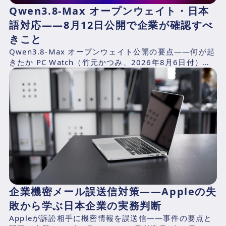
Qwen3.8-Max オープンウェイト・日本
語対応——8月12日公開で企業が確認すべ
きこと
Qwen3.8-Max オープンウェイト公開の要点——何が起
きたか PC Watch（竹元かつみ、2026年8月6日付）の
報道によれば、AlibabaのQwen...
企業機密メール誤送信対策——Appleの失
敗から学ぶ日本企業の実務判断
Appleが訴訟相手に機密情報を誤送信——事件の要点と