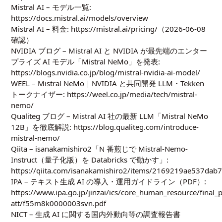
Mistral AI – モデル一覧:
https://docs.mistral.ai/models/overview
Mistral AI – 料金:
https://mistral.ai/pricing/
（2026-06-08
確認）
NVIDIA ブログ – Mistral AI と NVIDIA が最先端のエンター
プライズ AI モデル「Mistral NeMo」を発表:
https://blogs.nvidia.co.jp/blog/mistral-nvidia-ai-model/
WEEL – Mistral NeMo｜NVIDIA と共同開発 LLM・Tekken
トークナイザー:
https://weel.co.jp/media/tech/mistral-
nemo/
Qualiteg ブログ – Mistral AI 社の最新 LLM「Mistral NeMo
12B」を徹底解説:
https://blog.qualiteg.com/introduce-
mistral-nemo/
Qiita – isanakamishiro2「N 番煎じで Mistral-Nemo-
Instruct（量子化版）を Databricks で動かす」:
https://qiita.com/isanakamishiro2/items/2169219ae537dab
IPA – テキスト生成 AI の導入・運用ガイドライン（PDF）:
https://www.ipa.go.jp/jinzai/ics/core_human_resource/fina
att/f55m8k0000003svn.pdf
NICT – 生成 AI に関する国内外動向等の調査報告書