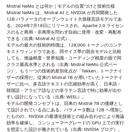
Mistral NeMo とは何か｜モデルの位置づけと技術仕様
Mistral NeMo は、Mistral AI と NVIDIA が共同開発した
12B パラメータのオープンウェイト大規模言語モデルであ
る。2024年7月18日にリリースされ、Apache 2.0 ライセン
スのもと商用・非商用を問わず自由に使用・改変・再配布
できる（出典:
Mistral AI 公式
）。
モデルの最大の技術的特徴は、128,000 トークンのコンテ
キストウィンドウである。同サイズ帯の競合モデルと比較
しても、推論精度・世界知識・コーディング精度の面で同
クラス最高水準とされる（出典:
Mistral NeMo 公式ペー
ジ
）。もう一つの技術的差別化点が「Tekken」トークナイ
ザーの採用だ。従来の Mistral 7B が用いていたトークナイ
ザーに比べ、多言語テキストの圧縮効率が高く、日本語・
韓国語・アラビア語などの非ラテン言語で特に効果が出や
すい設計になっている（出典:
WEEL
）。
モデルの開発コンセプトは、旧来の Mistral 7B の後継とし
て設計されている点にある。パラメータ数は 12B へ増加し
たものの、NVIDIA の最適化技術との組み合わせにより推論
効率を確保し、コンシューマーグレードの GPU 上での実行
を想定した設計が施されている（出典:
NVIDIA ブログ
）。