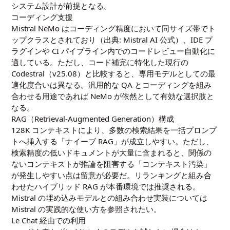
システム設計が前提となる。
コーディング支援
Mistral NeMo はコーディング精度において同サイズ帯でト
ップクラスとされており（出典:
Mistral AI 公式
）、IDE プ
ラグインや CI パイプライン内でのコードレビュー自動化に
適している。ただし、コード補完に特化した現行の
Codestral（v25.08）と比較すると、専用モデルとしての最
適化度合いは異なる。汎用的な QA とコーディングを組み
合わせる用途であれば NeMo が依然として有効な選択肢と
なる。
RAG（Retrieval-Augmented Generation）構成
128K コンテキストにより、多数の検索結果を一括プロンプ
トへ挿入する「ナイーブ RAG」が成立しやすい。ただし、
検索精度の低いドキュメントが大量に含まれると、関係の
ないコンテキストが推論を阻害する「コンテキスト汚染」
が発生しやすい点は留意が必要だ。リランキングと組み合
わせたハイブリッド RAG が本番環境では推奨される。
Mistral の埋め込みモデルとの組み合わせ実装については
Mistral の実践的な使い方
を参照されたい。
Le Chat 経由での利用