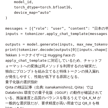
    model_id,

    torch_dtype=torch.bfloat16,

    device_map="auto"

)

messages = [{"role": "user", "content":
inputs = tokenizer.apply_chat_template(messages
outputs = model.generate(inputs, max_new_tokens=
Tekken トークナイザーは Hugging Face の
に対応しているため、チャットフ
apply_chat_template
ォーマットへの変換は同メソッドを利用するのが確実だ。
独自にプロンプトを組み立てると特殊トークンの挿入漏れ
が発生しやすく、性能が低下する原因となる。
量子化版の選択指針
Qiita の検証記事（出典:
isanakamishiro2, Qiita
）では
Databricks 環境での量子化版（GGUF）の動作が確認されて
いる。推論速度と品質のバランスを取るうえで Q4_K_M が
一般的な選択肢だが、要求精度が高い用途では Q8_0 を検