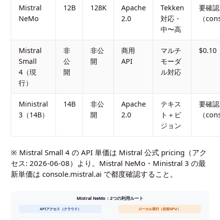
Mistral
12B
128K
Apache
Tekken
要確認
NeMo
2.0
対応・
（cons
中〜高
Mistral
非
非公
商用
マルチ
$0.10
Small
公
開
API
モーダ
4（現
開
ル対応
行）
Ministral
14B
非公
Apache
テキス
要確認
3（14B）
開
2.0
ト＋ビ
（cons
ジョン
※ Mistral Small 4 の API 単価は Mistral 公式 pricing（アク
セス: 2026-06-08）より。Mistral NeMo・Ministral 3 の最
新単価は
console.mistral.ai
で都度確認すること。
Mistral NeMo：2つの利用ルート
APIアクセス（クラウド）
ローカル実行（自前GPU）