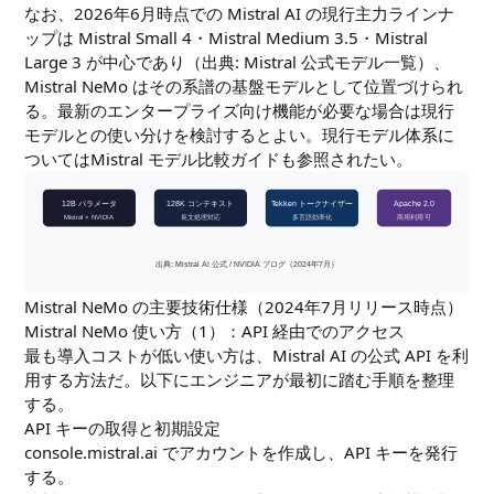
なお、2026年6月時点での Mistral AI の現行主力ラインナ
ップは Mistral Small 4・Mistral Medium 3.5・Mistral
Large 3 が中心であり（出典:
Mistral 公式モデル一覧
）、
Mistral NeMo はその系譜の基盤モデルとして位置づけられ
る。最新のエンタープライズ向け機能が必要な場合は現行
モデルとの使い分けを検討するとよい。現行モデル体系に
ついては
Mistral モデル比較ガイド
も参照されたい。
12B パラメータ
128K コンテキスト
Tekken トークナイザー
Apache 2.0
Mistral × NVIDIA
長文処理対応
多言語効率化
商用利用可
出典: Mistral AI 公式 / NVIDIA ブログ（2024年7月）
Mistral NeMo の主要技術仕様（2024年7月リリース時点）
Mistral NeMo 使い方（1）：API 経由でのアクセス
最も導入コストが低い使い方は、Mistral AI の公式 API を利
用する方法だ。以下にエンジニアが最初に踏む手順を整理
する。
API キーの取得と初期設定
console.mistral.ai
でアカウントを作成し、API キーを発行
する。