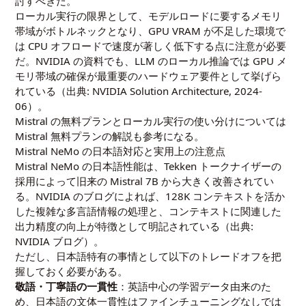
討すべきだ。
ローカル実行の限界として、モデルロードに要するメモリ
帯域がボトルネックとなり、GPU VRAM が不足した環境で
は CPU オフロードで速度が著しく低下する点に注意が必要
だ。NVIDIA の資料でも、LLM のローカル推論では GPU メ
モリ帯域の確保が最重要のハードウェア要件として挙げら
れている（出典:
NVIDIA Solution Architecture, 2024-
06
）。
Mistral の無料プランとローカル実行の使い分けについては
Mistral 無料プランの解説
も参考になる。
Mistral NeMo の日本語対応と実用上の注意点
Mistral NeMo の日本語性能は、Tekken トークナイザーの
採用によって旧来の Mistral 7B から大きく改善されてい
る。NVIDIA のブログによれば、128K コンテキストを活か
した複雑な多言語情報の処理と、コンテキストに関連した
出力精度の向上が特徴として明記されている（出典:
NVIDIA ブログ
）。
ただし、日本語特有の事情として以下のトレードオフを把
握しておく必要がある。
敬語・丁寧語の一貫性
：英語中心の学習データ由来のた
め、日本語の文体一貫性はファインチューニングなしでは