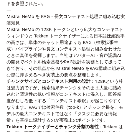
ド
を参照されたい。
—
Mistral NeMo を RAG・長文コンテキスト処理に組み込む実
装知見
Mistral NeMo の 128K トークンという広大なコンテキスト
ウィンドウと Tekken トークナイザーによる日本語圧縮効率
の高さは、単体のチャット用途よりも RAG（検索拡張生
成）パイプラインや長文コンテキスト処理と組み合わせた
ときに真価を発揮します。当社はアバターAI・音声認識AI
の開発でベクトル検索基盤やRAG設計を実務として扱って
きており、その観点から Mistral NeMo をRAG構成に組み込
む際に押さえるべき実装上の要点を整理します。
チャンクサイズとコンテキスト利用の設計
：128Kという枠
は魅力的ですが、検索結果チャンクをそのまま大量に詰め
込むと関連性の低い情報がコンテキストに混入し、回答精
度がむしろ低下する「コンテキスト希釈」が起こりやすく
なります。RAGでは検索件数（top-k）とチャンク長を、モ
デルの最大コンテキストではなく「タスクに必要な情報
量」を基準に設計するのが実務上のポイントです。
Tekken トークナイザーとチャンク分割の相性
：Tekken は