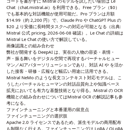
コードを書かずに Mistral のモデルを試したい場合は Le
Chat（
chat.mistral.ai
）を利用できる。Free プラン（$0）
でも基本的な対話機能が使用可能だ。Pro プランは月額
$14.99（約 2,200 円）で、Claude Pro や ChatGPT Plus の
$20 より安価に長時間タスクへの対応が可能となる（出典:
Mistral 公式 pricing, 2026-06-08 確認
）。Le Chat の詳細は
Mistral Le Chat の使い方
で解説している。
画像認識との組み合わせ
弊社が開発する DeepAI は、実在の人物の容姿・表情・
声・振る舞いをデジタル空間で再現するバーチャルヒュー
マン／AIアバターソリューションであり、対話 AI や を活か
した接客・研修・広報など幅広い用途に活用できる。
Mistral NeMo のような長文コンテキスト対応モデルは、こ
うしたバーチャルヒューマンの対話品質向上や知識ベース
拡充においても有力な基盤技術となり得る。Mistral の OCR
機能との組み合わせについては
Mistral OCR の解説記事
も参
考になる。
ファインチューニングと本番運用の留意点
ファインチューニングの選択肢
Apache 2.0 ライセンスであるため、派生モデルの商用配布
も制限なく行える。ファインチューニングは LoRA / QLoRA