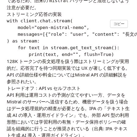
であるため、旧来の
パッケージと混在しないよう
mistral
注意が必要だ。
ストリーミング応答の実装
with client.chat.stream(

コピー
    model="open-mistral-nemo",

    messages=[{"role": "user", "content"
) as stream:

    for text in stream.get_text_stream():

128K トークンの長文処理を扱う際はストリーミングが実用
的だ。応答完了を待つ同期実装では UX が著しく低下する。
API の詳細仕様や料金については
Mistral API の詳細解説
を
参照されたい。
トレードオフ：API vs セルフホスト
API 利用は運用コストの予測が立てやすい一方、データを
Mistral のサーバーへ送信するため、機密データを扱う場合
はデータ処理規約の精査が必要となる。IPA の「テキスト生
成 AI の導入・運用ガイドライン」でも、外部 API 型の利用
形態においては学習利用の有無・データ保持ポリシーの確
認を組織的に行うことが推奨されている（出典:
IPA テキス
ト生成 AI 導入・運用ガイドライン
）。