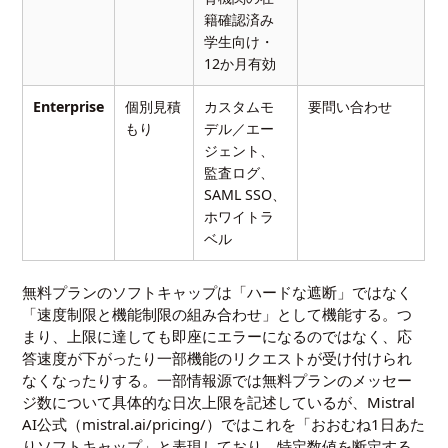
籍確認済み
学生向け・
12か月有効
Enterprise
個別見積
カスタムモ
要問い合わせ
もり
デル／エー
ジェント、
監査ログ、
SAML SSO、
ホワイトラ
ベル
無料プランのソフトキャップは「ハードな遮断」ではなく
「速度制限と機能制限の組み合わせ」として機能する。つ
まり、上限に達しても即座にエラーになるのではなく、応
答速度が下がったり一部機能のリクエストが受け付けられ
なくなったりする。一部情報源では無料プランのメッセー
ジ数について具体的な日次上限を記述しているが、Mistral
AI公式（mistral.ai/pricing/）ではこれを「おおむね1日あた
りソフトキャップ」と表現しており、特定数値を断定する