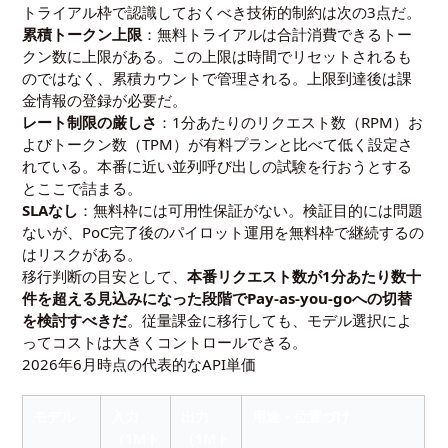
トライアル枠で認識しておくべき技術的制約は次の3点だ。
累積トークン上限
：無料トライアルは合計消費できるトー
クン数に上限がある。この上限は時間でリセットされるも
のではなく、累積カウントで管理される。上限到達後は課
金情報の登録が必要だ。
レート制限の厳しさ
：1分あたりのリクエスト数（RPM）お
よびトークン数（TPM）が有料プランと比べて低く設定さ
れている。本番に近い並列呼び出しの試験を行おうとする
とここで詰まる。
SLAなし
：無料枠には可用性保証がない。検証目的には問題
ないが、PoC完了後のパイロット運用を無料枠で継続するの
はリスクがある。
移行判断の目安として、
本番リクエスト数が1分あたり数十
件を超える見込みになった段階でPay-as-you-goへの切替
を検討すべきだ
。従量課金に移行しても、モデル選択によ
ってコストは大きくコントロールできる。
2026年6月時点の代表的なAPI単価
モデル
入力
出力
用途・位置づけ
（1Mト
（1Mト