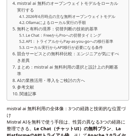
mistral ai 無料のオープンウェイトモデルをローカル
実行する
2026年6月時点の主な無料オープンウェイトモデル
Ollamaによるローカル実行の手順
無料と有料の境界：切替判断の技術的基準
Le Chat：FreeからProへの切替タイミング
API：トライアルからPay-as-you-goへの移行基準
ローカル実行からAPI移行が必要になる条件
競合サービスとの無料枠比較：エンジニアが気にすべ
き差異
まとめ：mistral ai 無料利用の選択と設計上の判断基
準
AIの業務活用・導入をご検討の方へ
参考文献
関連記事
mistral ai 無料利用の全体像：3つの経路と技術的な位置づ
け
Mistral AIを無料で使う手段は、性質の異なる3つの経路に
整理できる。
Le Chat（チャットUI）の無料プラン
、
La
PlatformeのAPIトライアル枠
、そして
Apache 2.0ライセ