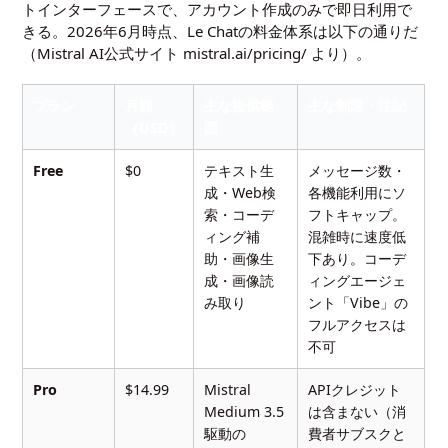
トインターフェースで、アカウント作成のみで即日利用で
きる。2026年6月時点、Le Chatの料金体系は以下の通りだ
（Mistral AI公式サイト mistral.ai/pricing/ より）。
プラン
月額
主な提供範
主な制限・注記
（USD）
囲
Free
$0
テキスト生
メッセージ数・
成・Web検
各機能利用にソ
索・コーデ
フトキャップ。
ィング補
混雑時に速度低
助・画像生
下あり。コーデ
成・画像読
ィングエージェ
み取り
ント「Vibe」の
フルアクセスは
不可
Pro
$14.99
Mistral
APIクレジット
Medium 3.5
は含まない（消
駆動の
費者サブスクと