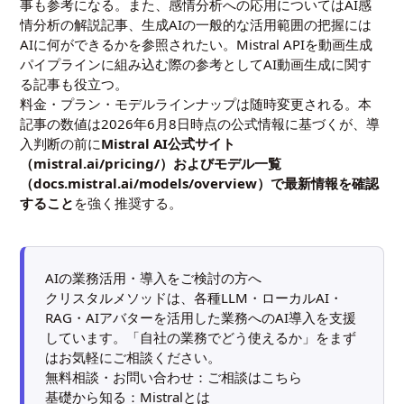
事
も参考になる。また、感情分析への応用については
AI感
情分析の解説記事
、生成AIの一般的な活用範囲の把握には
AIに何ができるか
を参照されたい。Mistral APIを動画生成
パイプラインに組み込む際の参考として
AI動画生成に関す
る記事
も役立つ。
料金・プラン・モデルラインナップは随時変更される。本
記事の数値は2026年6月8日時点の公式情報に基づくが、導
入判断の前に
Mistral AI公式サイト
（
mistral.ai/pricing/
）および
モデル一覧
（docs.mistral.ai/models/overview）
で最新情報を確認
すること
を強く推奨する。
AIの業務活用・導入をご検討の方へ
クリスタルメソッドは、各種LLM・ローカルAI・
RAG・AIアバターを活用した業務へのAI導入を支援
しています。「自社の業務でどう使えるか」をまず
はお気軽にご相談ください。
無料相談・お問い合わせ：
ご相談はこちら
基礎から知る：
Mistralとは