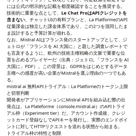
には公式の明示的な記載を都度確認することを推奨する。
技術的に重要な点として、
Le Chat ProはAPIクレジットを
含まない
。チャットUIの有料プランと、La PlatformeのAPI
従量課金は独立した課金体系であり、この2つを混同したま
ま設計すると予算計算が崩れる。
なお、Mistral AIはフランス発のスタートアップとして、ジ
ェトロが「フランスを AI 大国に」と題した調査レポートで
も言及するように、欧州の技術主権戦略の文脈で重要な位
置を占めるプレイヤーだ（出典：ジェトロ,
「フランスを AI
大国に」PDF
）。この背景は、GDPRをはじめとするデータ
主権への感度が高い企業がMistralを選ぶ理由の一つでもあ
る。
mistral ai 無料APIトライアル：La Platforneのトークン上限
と切替判断
開発者がアプリケーションにMistral APIを組み込む際の出
発点は、La Plateforme（console.mistral.ai）のAPIトライ
アル枠（Experiment tier）だ。アカウント作成後、クレジ
ットカード登録なしでAPIキーを発行し、実際のエンドポイ
ントに対してHTTPリクエストを送れる状態から始まる。
トライアル枠の特性と制限