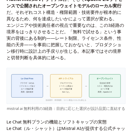
ンスで公開されたオープンウェイトモデルのローカル実行
だ。それぞれコスト構造・権限範囲・技術要件が根本的に
異なるため、何を達成したいかによって選択が変わる。
エンジニアや技術責任者の視点で重要なのは、この3経路の
境界をはっきりさせることだ。「無料で試せる」という事
実の背後にある制約——レート制限、ライセンス条件、性
能の天井——を事前に把握しておかないと、プロダクショ
ン移行時に設計上の手戻りが生じる。本記事ではその境界
と切替判断を具体的に述べる。
Le Chat Free
API トライアル
オープンウェイト
ブラウザ・UIのみ
プログラマブル
完全自己管理
→
→
ソフトキャップあり
トークン上限あり
コスト：電気代のみ
カード登録不要
カード登録不要
カード不要
商用：規約依存
SLA なし
商用：Apache 2.0
技術要件・商用権限・コスト構造がそれぞれ異なる
mistral ai 無料利用の3経路：目的に応じた選択が設計品質に直結する
Le Chat 無料プランの機能とソフトキャップの実態
Le Chat（ル・シャット）はMistral AIが提供する公式チャッ