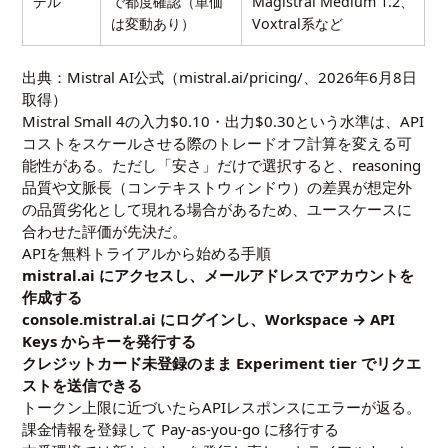
デル
で都度確認（単価
Magistral Medium 1.2、
は変動あり）
Voxtral系など
出典：Mistral AI公式（
mistral.ai/pricing/
、2026年6月8日
取得）
Mistral Small 4の入力$0.10・出力$0.30という水準は、API
コストをスケールさせる際のトレードオフ計算を変える可
能性がある。ただし「安さ」だけで選択すると、reasoning
品質や文脈長（コンテキストウィンドウ）の差異が想定外
の品質劣化として現れる場合があるため、ユースケースに
合わせた評価が先決だ。
APIを無料トライアルから始める手順
mistral.ai にアクセスし、メールアドレスでアカウントを
作成する
console.mistral.ai にログインし、Workspace → API
Keys からキーを発行する
クレジットカード未登録のまま Experiment tier でリクエ
ストを送信できる
トークン上限に近づいたらAPIレスポンスにエラーが返る。
課金情報を登録して Pay-as-you-go に移行する