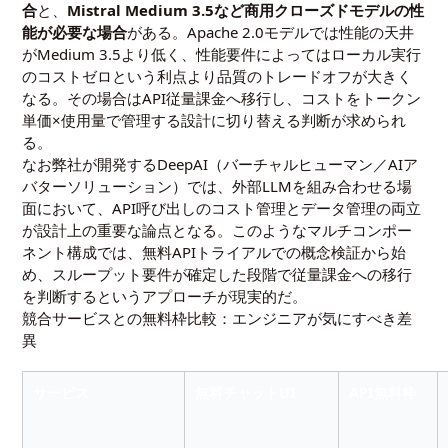
合
と、
Mistral Medium 3.5など商用クローズドモデルの性
能が必要な場合
がある。Apache 2.0モデルでは性能の天井
がMedium 3.5より低く、性能要件によってはローカル実行
のコストゼロという利点より品質のトレードオフが大きく
なる。その場合はAPI従量課金へ移行し、コストをトークン
単価×使用量で管理する設計に切り替える判断が求められ
る。
なお弊社が開発するDeepAI（バーチャルヒューマン／AIア
バターソリューション）では、外部LLMを組み合わせる場
面において、API呼び出しのコスト管理とデータ管理の両立
が設計上の重要な論点となる。このようなマルチコンポー
ネント構成では、無料APIトライアルでの概念検証から始
め、スループット要件が確定した段階で従量課金への移行
を判断するというアプローチが現実的だ。
競合サービスとの無料枠比較：エンジニアが気にすべき差
異
サービス
無料チャットUI
API無料枠