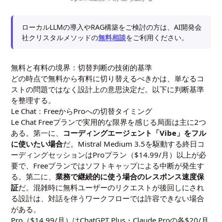
ローカルLLMの導入やRAG構築をご検討の方は、AI開発会
社クリスタルメソッドの
無料相談
をご利用ください。
無料と有料の境界：切替判断の技術的基準
どの時点で無料から有料に切り替えるべきかは、単なるコ
ストの問題ではなく設計上の意思決定だ。以下に判断基準
を整理する。
Le Chat：FreeからProへの切替タイミング
Le Chat Freeプランで実用的な限界を感じる局面は主に2つ
ある。第一に、
コーディングエージェント「Vibe」をフル
に使いたい場合
だ。Mistral Medium 3.5を駆動する終日コ
ーディングセッションはProプラン（$14.99/月）以上が必
要で、Freeプランではソフトキャップによる中断が発生す
る。第二に、
業務で継続的に使う場合のレスポンス速度保
証
だ。混雑時に無料ユーザーのリクエストが後回しにされ
る設計は、対話を伴うワークフローでは許容できない場合
がある。
Pro（$14.99/月）はChatGPT Plus・Claude Proの各$20/月