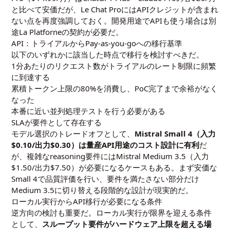
と比べて安価だが、Le Chat ProにはAPIクレジットが含まれ
ない点を再度強調しておく。開発用途でAPIも使う場合は別
途La Platforneの契約が必要だ。
API：トライアルからPay-as-you-goへの移行基準
以下のいずれかに該当した時点で移行を検討すべきだ。
1分あたりのリクエスト数がトライアルのレート制限に頻繁
に到達する
累積トークン上限の80%を消費し、PoC完了まで余裕がなく
なった
本番に近い並列処理テストを行う必要がある
SLAが要件として存在する
モデル選択のトレードオフとして、
Mistral Small 4（入力
$0.10/出力$0.30）は量産API用途のコスト設計に有利
だ
が、複雑なreasoning要件にはMistral Medium 3.5（入力
$1.50/出力$7.50）が必要になるケースもある。まず安価な
Small 4で品質評価を行い、要件を満たさない部分だけ
Medium 3.5に切り替える段階的な設計が現実的だ。
ローカル実行からAPI移行が必要になる条件
逆方向の検討も重要だ。ローカル実行が限界を迎える条件
として、
スループット要件がハードウェア上限を超える場