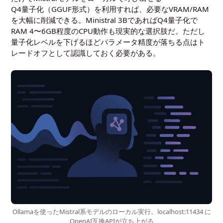
Q4量子化（GGUF形式）を利用すれば、必要なVRAM/RAM
を大幅に削減できる。Ministral 3BであればQ4量子化で
RAM 4〜6GB程度のCPU動作も現実的な選択肢だ。ただし
量子化レベルを下げるほどパラメータ精度が落ちる点はト
レードオフとして認識しておく必要がある。
Ollamaを使ったMistral系モデルのローカル実行。localhost:11434 に
OpenAI互換APIが立ち上がる