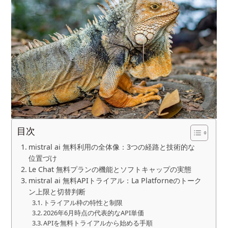
目次
mistral ai 無料利用の全体像：3つの経路と技術的な
位置づけ
Le Chat 無料プランの機能とソフトキャップの実態
mistral ai 無料APIトライアル：La Platforneのトーク
ン上限と切替判断
トライアル枠の特性と制限
2026年6月時点の代表的なAPI単価
APIを無料トライアルから始める手順