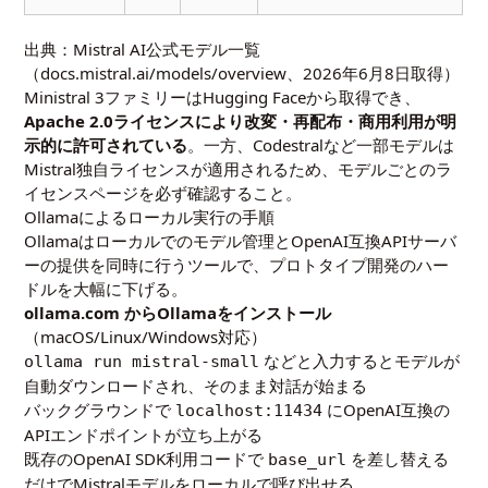
出典：Mistral AI公式モデル一覧
（
docs.mistral.ai/models/overview
、2026年6月8日取得）
Ministral 3ファミリーはHugging Faceから取得でき、
Apache 2.0ライセンスにより改変・再配布・商用利用が明
示的に許可されている
。一方、Codestralなど一部モデルは
Mistral独自ライセンスが適用されるため、モデルごとのラ
イセンスページを必ず確認すること。
Ollamaによるローカル実行の手順
Ollamaはローカルでのモデル管理とOpenAI互換APIサーバ
ーの提供を同時に行うツールで、プロトタイプ開発のハー
ドルを大幅に下げる。
ollama.com からOllamaをインストール
（macOS/Linux/Windows対応）
などと入力するとモデルが
ollama run mistral-small
自動ダウンロードされ、そのまま対話が始まる
バックグラウンドで
にOpenAI互換の
localhost:11434
APIエンドポイントが立ち上がる
既存のOpenAI SDK利用コードで
を差し替える
base_url
だけでMistralモデルをローカルで呼び出せる