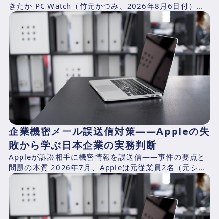
きたか PC Watch（竹元かつみ、2026年8月6日付）の
報道によれば、AlibabaのQwen...
企業機密メール誤送信対策——Appleの失
敗から学ぶ日本企業の実務判断
Appleが訴訟相手に機密情報を誤送信——事件の要点と
問題の本質 2026年7月、Appleは元従業員2名（元シニ
アシステムズエンジニアのChang Liuおよ...