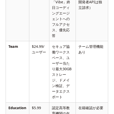
「Vibe」終
開発者APIは独
日コーディ
立請求）
ングエージ
ェントへの
フルアクセ
ス、優先応
答
Team
$24.99/
セキュア協
チーム管理機能
ユーザー
働ワークス
あり
ペース、ユ
ーザー当た
り最大30GB
ストレー
ジ、ドメイ
ン検証、デ
ータエクス
ポート
Education
$5.99
認定高等教
在籍確認が必要
育機関の在