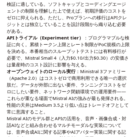
検証に適している。ソフトキャップとコーディングエージ
ェントの制限を理解した上で使えば、初期評価のコストを
ゼロに抑えられる。ただし、Proプランへの移行はAPIクレ
ジットとは独立していることを設計段階から織り込む必要
がある。
APIトライアル（Experiment tier）
：プログラマブルな検
証に向く。累積トークン上限とレート制限がPoC規模の上限
を決める。本番相当のスループットテストには有料移行が
必要で、Mistral Small 4（入力$0.10/出力$0.30）の安価さ
は量産時のコスト設計に影響を与える。
オープンウェイトのローカル実行
：Ministral 3ファミリー
（Apache 2.0）はコストゼロで商用利用できる唯一の選択
肢だ。データが外部に出ない要件、ランニングコストをゼ
ロにしたい要件、ネットワーク閉鎖環境での運用要件——
これらが重なる場面でMistral AIの強みが最も発揮される。
性能の天井はMedium 3.5より低い点はトレードオフとして
常に意識すること。
Mistral AIのモデル群とAPIの活用を、音声・画像合成・対
話AIなどと組み合わせるマルチモーダルな実装について
は、
音声合成AIに関する記事
や
AIアバター実装に関する記