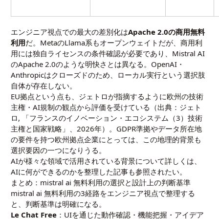
エンジニア視点での最大の差別化は
Apache 2.0の商用無料
利用
だ。MetaのLlama系もオープンウェイトだが、商用利
用には独自ライセンスの条件確認が必要であり、Mistral AI
のApache 2.0のような明快さとは異なる。OpenAI・
Anthropicはクローズドのため、ローカル実行という選択肢
自体が存在しない。
EU拠点という点も、ジェトロが指摘するように欧州の技術
主権・AI規制の観点から評価を受けている（出典：ジェト
ロ,
「フランスのイノベーション・エコシステム（3）技術
主権と国家戦略」
、2026年）。GDPR準拠やデータ所在地
の要件を持つ欧州拠点企業にとっては、この地理的背景も
選択要因の一つになりうる。
AIが様々な領域で活用されている背景について詳しくは、
AIに何ができるのかを整理した記事
も参照されたい。
まとめ：mistral ai 無料利用の選択と設計上の判断基準
mistral ai 無料利用の3経路をエンジニア視点で整理する
と、判断基準は明確になる。
Le Chat Free
：UIを通じた動作確認・機能把握・アイデア