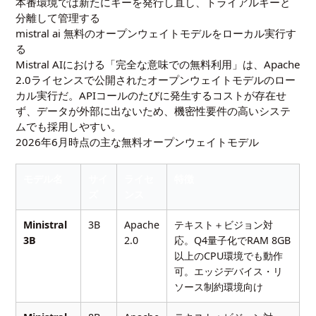
本番環境では新たにキーを発行し直し、トライアルキーと
分離して管理する
mistral ai 無料のオープンウェイトモデルをローカル実行す
る
Mistral AIにおける「完全な意味での無料利用」は、Apache
2.0ライセンスで公開されたオープンウェイトモデルのロー
カル実行だ。APIコールのたびに発生するコストが存在せ
ず、データが外部に出ないため、機密性要件の高いシステ
ムでも採用しやすい。
2026年6月時点の主な無料オープンウェイトモデル
モデル名
サイ
ライセ
特徴
ズ
ンス
Ministral
3B
Apache
テキスト＋ビジョン対
3B
2.0
応。Q4量子化でRAM 8GB
以上のCPU環境でも動作
可。エッジデバイス・リ
ソース制約環境向け