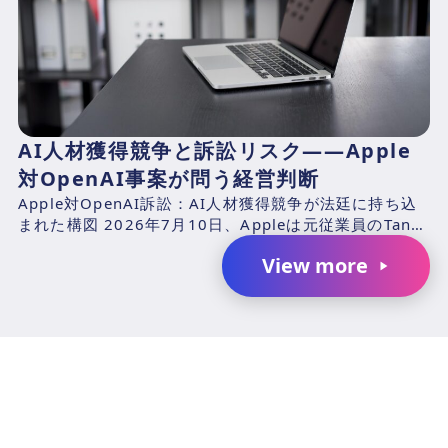
AI人材獲得競争と訴訟リスク――Apple
対OpenAI事案が問う経営判断
Apple対OpenAI訴訟：AI人材獲得競争が法廷に持ち込
まれた構図 2026年7月10日、Appleは元従業員のTang
TanおよびChang Liuと、...
View more
AIで、業務の生産性を変革しません
か？