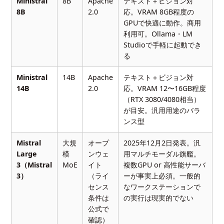
Ministral
8B
Apache
テキスト＋ビジョン対
8B
2.0
応。VRAM 8GB程度の
GPUで快適に動作。商用
利用可。Ollama・LM
Studioで手軽に起動でき
る
Ministral
14B
Apache
テキスト＋ビジョン対
14B
2.0
応。VRAM 12〜16GB程度
（RTX 3080/4080相当）
が目安。汎用用途のバラ
ンス型
Mistral
大規
オープ
2025年12月2日発表。汎
Large
模
ンウェ
用マルチモーダル旗艦。
3（Mistral
MoE
イト
複数GPU or 高性能サーバ
3）
（ライ
ーが事実上必須。一般的
センス
なワークステーションで
条件は
の実行は現実的でない
公式で
確認）