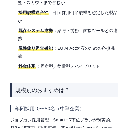
整・スカウトまで含むか
採用規模適合性
：年間採用何名規模を想定した製品
か
既存システム連携
：給与・労務・面接ツールとの連
携
属性偏り監査機能
：EU AI Act対応のための必須機
能
料金体系
：固定型／従量型／ハイブリッド
規模別のおすすめは？
年間採用10〜50名（中堅企業）
ジョブカン採用管理・SmartHR下位プランが現実的。
月3〜15万円で運用可能。基本機能から始めるフェー