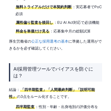
無料トライアルだけで本契約判断
：実応募者でPoC
必須
属性偏り監査を後回し
：EU AI Act対応で必須機能
料金を単価だけ見る
：応募集中月の総額試算
厚生労働省の
公正な採用選考の基本
に準拠した運用がで
きるかを必ず確認してください。
AI採用管理ツールでバイアスを防ぐに
は？
結論：
「四半期監査」「人間最終判断」「説明可能
性」
の3点をルール化することです。
四半期監査
：性別・年齢・出身地別の評価分布を