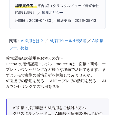
編集責任者：
河合 継（クリスタルメソッド株式会社
代表取締役） ／
編集ポリシー
公開日：2026-04-30 ／ 最終更新：2026-05-13
関連：
AI採用とは？
／
AI採用ツール比較8選
／
AI面接
ツール比較
感情認識AIの活用をお考えの方へ
DeepAIの感情認識エンジンEmoRec IIは、面接・研修ロー
プレ・カウンセリングなど様々な場面で活用できます。ま
ずはデモで実際の感情分析を体験してみませんか。
AI面接での活用を見る
｜
AIロープレでの活用を見る
｜
AI
カウンセリングでの活用を見る
AI面接・採用業務のAI活用をご検討の方へ
クリスタルメソッドは、AI面接・採用DXをはじめ企