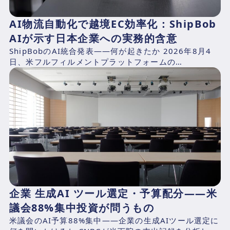
AI物流自動化で越境EC効率化：ShipBob
AIが示す日本企業への実務的含意
ShipBobのAI統合発表——何が起きたか 2026年8月4
日、米フルフィルメントプラットフォームの
ShipBob（本社：シカゴ、2014年創業、CEO：Dh...
企業 生成AI ツール選定・予算配分——米
議会88%集中投資が問うもの
米議会のAI予算88%集中——企業の生成AIツール選定に