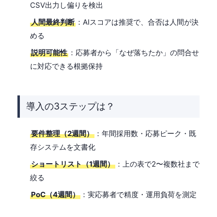
CSV出力し偏りを検出
人間最終判断
：AIスコアは推奨で、合否は人間が決
める
説明可能性
：応募者から「なぜ落ちたか」の問合せ
に対応できる根拠保持
導入の3ステップは？
要件整理（2週間）
：年間採用数・応募ピーク・既
存システムを文書化
ショートリスト（1週間）
：上の表で2〜複数社まで
絞る
PoC（4週間）
：実応募者で精度・運用負荷を測定