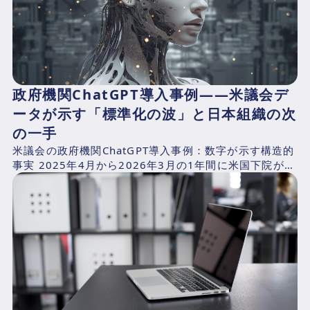
政府機関ChatGPT導入事例——米議会デ
ータが示す「標準化の波」と日本組織の次
の一手
米議会の政府機関ChatGPT導入事例：数字が示す構造的
事実 2025年4月から2026年3月の1年間に米国下院が支
出したAI関連費用を、CNBCが下院支出記録...