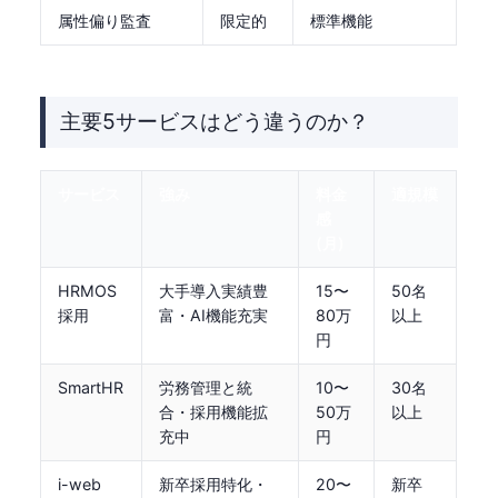
属性偏り監査
限定的
標準機能
主要5サービスはどう違うのか？
サービス
強み
料金
適規模
感
(月)
HRMOS
大手導入実績豊
15〜
50名
採用
富・AI機能充実
80万
以上
円
SmartHR
労務管理と統
10〜
30名
合・採用機能拡
50万
以上
充中
円
i-web
新卒採用特化・
20〜
新卒