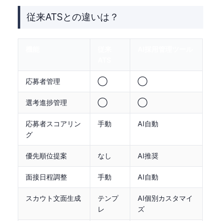
従来ATSとの違いは？
機能
従来
AI採用管理ツール
ATS
応募者管理
◯
◯
選考進捗管理
◯
◯
応募者スコアリン
手動
AI自動
グ
優先順位提案
なし
AI推奨
面接日程調整
手動
AI自動
スカウト文面生成
テンプ
AI個別カスタマイ
レ
ズ