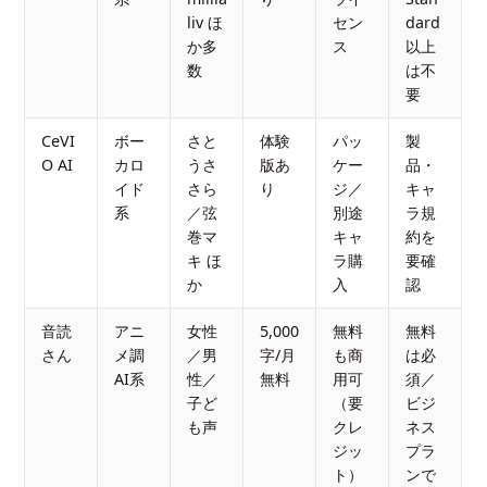
liv ほ
セン
dard
か多
ス
以上
数
は不
要
CeVI
ボー
さと
体験
パッ
製
O AI
カロ
うさ
版あ
ケー
品・
イド
さら
り
ジ／
キャ
系
／弦
別途
ラ規
巻マ
キャ
約を
キ ほ
ラ購
要確
か
入
認
音読
アニ
女性
5,000
無料
無料
さん
メ調
／男
字/月
も商
は必
AI系
性／
無料
用可
須／
子ど
（要
ビジ
も声
クレ
ネス
ジッ
プラ
ト）
ンで