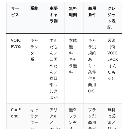
サー
系統
主要
無料
商用
クレ
ビス
キャ
範囲
条件
ジッ
ラ例
ト表
記
VOIC
キャ
ずん
本体
キャ
必須
EVOX
ラク
だも
無
ラ別
（例:
ター
ん／
料・
規約
VOIC
系
四国
キャ
あ
EVOX
めた
ラ無
り・
:ずん
ん／
料
条件
だも
春日
付き
ん）
部つ
商用
むぎ
OK
ほか
CoeF
キャ
アリ
無料
プラ
無料
ont
ラク
アル
プラ
ン別
は必
ター
／
ン有
商用
須／
系
millia
り
ライ
Stan