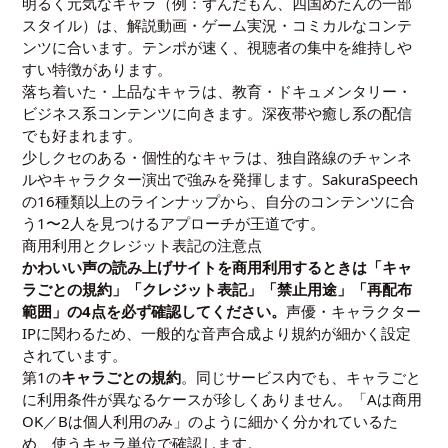
明るく元気なキャラ（例：ずんだもん、四国めたんの一部
スタイル）は、解説動画・ゲーム実況・コミカルなコンテ
ンツに合います。テンポが速く、視聴者の集中を維持しや
すい特徴があります。
落ち着いた・上品なキャラは、教育・ドキュメンタリー・
ビジネス系コンテンツに向きます。深夜帯や癒し系の配信
でも好まれます。
少しクセのある・個性的なキャラは、独自路線のチャンネ
ルやキャラクター演出で強みを発揮します。SakuraSpeech
の16種類以上のラインナップから、自分のコンテンツに合
う1〜2人を見つけるアプローチが王道です。
商用利用とクレジット表記の注意点
かわいい声の読み上げサイトを商用利用するときは「キャ
ラごとの規約」「クレジット表記」「禁止用途」「再配布
範囲」の4点を必ず確認してください。
声優・キャラクター
IPに関わるため、一般的な音声合成より規約が細かく設定
されています。
第1の
キャラごとの規約
。同じサービス内でも、キャラごと
に利用条件が異なるケースが珍しくありません。「Aは商用
OK／Bは個人利用のみ」のように細かく分かれているた
め、使うキャラ単位で確認します。