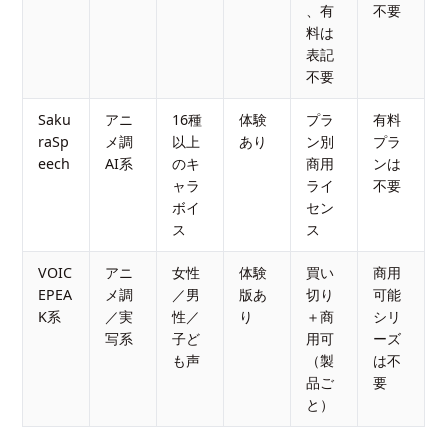
、有
不要
料は
表記
不要
Saku
アニ
16種
体験
プラ
有料
raSp
メ調
以上
あり
ン別
プラ
eech
AI系
のキ
商用
ンは
ャラ
ライ
不要
ボイ
セン
ス
ス
VOIC
アニ
女性
体験
買い
商用
EPEA
メ調
／男
版あ
切り
可能
K系
／実
性／
り
＋商
シリ
写系
子ど
用可
ーズ
も声
（製
は不
品ご
要
と）