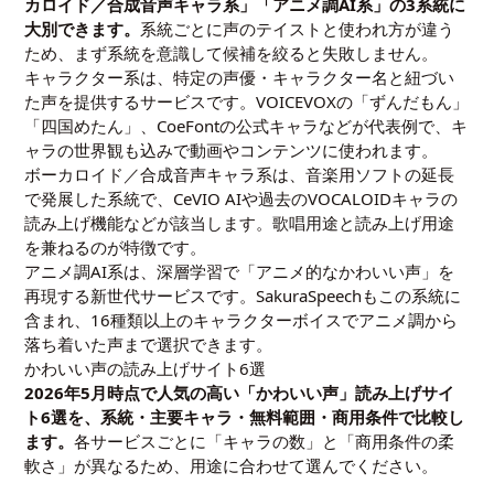
カロイド／合成音声キャラ系」「アニメ調AI系」の3系統に
大別できます。
系統ごとに声のテイストと使われ方が違う
ため、まず系統を意識して候補を絞ると失敗しません。
キャラクター系は、特定の声優・キャラクター名と紐づい
た声を提供するサービスです。VOICEVOXの「ずんだもん」
「四国めたん」、CoeFontの公式キャラなどが代表例で、キ
ャラの世界観も込みで動画やコンテンツに使われます。
ボーカロイド／合成音声キャラ系は、音楽用ソフトの延長
で発展した系統で、CeVIO AIや過去のVOCALOIDキャラの
読み上げ機能などが該当します。歌唱用途と読み上げ用途
を兼ねるのが特徴です。
アニメ調AI系は、深層学習で「アニメ的なかわいい声」を
再現する新世代サービスです。SakuraSpeechもこの系統に
含まれ、16種類以上のキャラクターボイスでアニメ調から
落ち着いた声まで選択できます。
かわいい声の読み上げサイト6選
2026年5月時点で人気の高い「かわいい声」読み上げサイ
ト6選を、系統・主要キャラ・無料範囲・商用条件で比較し
ます。
各サービスごとに「キャラの数」と「商用条件の柔
軟さ」が異なるため、用途に合わせて選んでください。