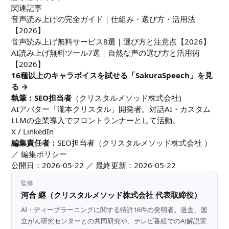
関連記事
音声読み上げの完全ガイド｜仕組み・選び方・活用法
【2026】
音声読み上げ無料サービス8選｜選び方と注意点【2026】
AI読み上げ無料ツール7選｜自然な声の選び方と活用術
【2026】
16種以上のキャラボイスを試せる「SakuraSpeech」を見
る →
執筆：SEO担当者
（クリスタルメソッド株式会社)
AIアバター「瀧本クリスタル」開発者。対話AI・カスタム
LLMの企業導入でフロントランナーとして活動。
X
/
LinkedIn
編集責任者：
SEO担当者（クリスタルメソッド株式会社 ）
／
編集ポリシー
公開日：2026-05-22 ／ 最終更新：2026-05-22
監修
河合 継（クリスタルメソッド株式会社 代表取締役）
AI・ディープラーニングに関する特許16件の発明者。過去、国
立がん研究センターとの共同研究や、テレビ番組でのAI解説実