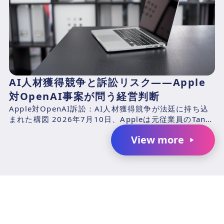
AI人材獲得競争と訴訟リスク――Apple
対OpenAI事案が問う経営判断
Apple対OpenAI訴訟：AI人材獲得競争が法廷に持ち込
まれた構図 2026年7月10日、Appleは元従業員のTang
TanおよびChang Liuと、...
View more
AIで、業務の生産性を変革しません
か？