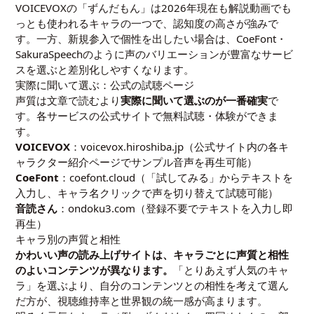
VOICEVOXの「ずんだもん」は2026年現在も解説動画でも
っとも使われるキャラの一つで、認知度の高さが強みで
す。一方、新規参入で個性を出したい場合は、CoeFont・
SakuraSpeechのように声のバリエーションが豊富なサービ
スを選ぶと差別化しやすくなります。
実際に聞いて選ぶ：公式の試聴ページ
声質は文章で読むより
実際に聞いて選ぶのが一番確実
で
す。各サービスの公式サイトで無料試聴・体験ができま
す。
VOICEVOX
：
voicevox.hiroshiba.jp
（公式サイト内の各キ
ャラクター紹介ページでサンプル音声を再生可能）
CoeFont
：
coefont.cloud
（「試してみる」からテキストを
入力し、キャラ名クリックで声を切り替えて試聴可能）
音読さん
：
ondoku3.com
（登録不要でテキストを入力し即
再生）
キャラ別の声質と相性
かわいい声の読み上げサイトは、キャラごとに声質と相性
のよいコンテンツが異なります。
「とりあえず人気のキャ
ラ」を選ぶより、自分のコンテンツとの相性を考えて選ん
だ方が、視聴維持率と世界観の統一感が高まります。