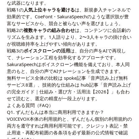
な武器になります。
戦略1の
人気上位キャラを避ける
は、新規参入チャンネルで
効果的です。CoeFont・SakuraSpeechのような選択肢が豊
富なサービスから、競合と被らない声を選びましょう。
戦略2の
複数キャラの組み合わせ
は、コンテンツに会話劇の
リズムを生みます。1人語りより、2〜3人キャラの掛け合い
が視聴維持率を上げやすい傾向があります。
戦略3の
ボイスクローンの活用
は、自分の声をAIで再現し
て、ナレーション工程を効率化するアプローチです。
SakuraSpeech
はボイスクローン機能を備えており、本人同
意のもと、自分の声でAIナレーションを生成できます。
無料サービス全体の比較は spoke記事「
音声読み上げ無料
サービス8選
」、技術的な仕組みは hub記事「
音声読み上げ
の完全ガイド｜仕組み・選び方・活用法【2026】
」も合わ
せて読むと、選定の精度が一段上がります。
よくある質問（FAQ）
Q1. ずんだもんは本当に商用利用できますか？
VOICEVOX本体の利用規約と、ずんだもん個別の利用規約の
両方を遵守すれば商用利用可能です。クレジット表記・禁
止用途・再配布範囲の各条項を必ず最新の公式情報で確認