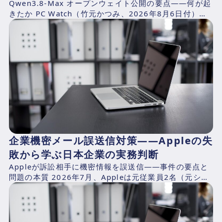
Qwen3.8-Max オープンウェイト公開の要点——何が起
きたか PC Watch（竹元かつみ、2026年8月6日付）の
報道によれば、AlibabaのQwen...
企業機密メール誤送信対策——Appleの失
敗から学ぶ日本企業の実務判断
Appleが訴訟相手に機密情報を誤送信——事件の要点と
問題の本質 2026年7月、Appleは元従業員2名（元シニ
アシステムズエンジニアのChang Liuおよ...