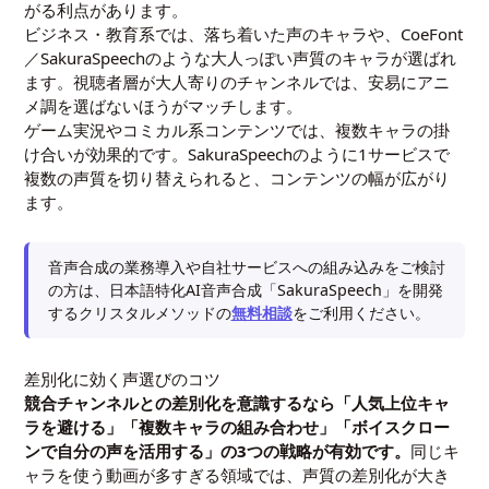
がる利点があります。
ビジネス・教育系では、落ち着いた声のキャラや、CoeFont
／SakuraSpeechのような大人っぽい声質のキャラが選ばれ
ます。視聴者層が大人寄りのチャンネルでは、安易にアニ
メ調を選ばないほうがマッチします。
ゲーム実況やコミカル系コンテンツでは、複数キャラの掛
け合いが効果的です。SakuraSpeechのように1サービスで
複数の声質を切り替えられると、コンテンツの幅が広がり
ます。
音声合成の業務導入や自社サービスへの組み込みをご検討
の方は、日本語特化AI音声合成「SakuraSpeech」を開発
するクリスタルメソッドの
無料相談
をご利用ください。
差別化に効く声選びのコツ
競合チャンネルとの差別化を意識するなら「人気上位キャ
ラを避ける」「複数キャラの組み合わせ」「ボイスクロー
ンで自分の声を活用する」の3つの戦略が有効です。
同じキ
ャラを使う動画が多すぎる領域では、声質の差別化が大き