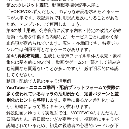
第2の
クレジット表記
。動画概要欄や記事末尾に
「VOICEVOX:ずんだもん」のような表記を求められるケー
スが大半です。表記漏れで利用規約違反になることがある
ため、テンプレ化して運用しましょう。
第3の
禁止用途
。公序良俗に反する内容・特定の政治／宗教
活動・他者を中傷する内容など、サービスごとに細かく禁
止条項が定められています。広告・PR動画でも、特定ジャ
ンルでは利用不可となるケースがあります。
第4の
再配布範囲
。生成した音声ファイル単体の販売・素材
集化は基本的にNGです。動画やゲームの一部として組み込
む範囲なら問題ないことが多いですが、必ず明示的に確認
してください。
動画・配信で人気のキャラ活用例
YouTube・ニコニコ動画・配信プラットフォームで実際に
多く使われているキャラの活用例から、定番パターンと差
別化のヒントを整理します。
定番に乗るか／差別化する
か、戦略によって選ぶキャラが変わります。
解説動画／ゆっくり実況系では、VOICEVOXのずんだもん、
四国めたん、春日部つむぎが定番です。視聴者にキャラが
認知されているため、初見の視聴者の心理的ハードルが下