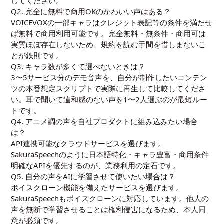
してください。
Q2. 完全に無料で商用OKのかわいい声はある？
VOICEVOXの一部キャラはクレジット表記等の条件を満たせ
ば無料で商用利用可能です。完全無料・無条件・商用可は
実質ほぼ存在しないため、規約を読む手間を惜しまないこ
とが鉄則です。
Q3. キャラ数が多くて選べないときは？
3〜5サービス分のデモ音声を、自分が制作したいコンテン
ツの本番想定スクリプトで実際に再生して比較してくださ
い。耳で聞いて違和感のない声を1〜2人選ぶのが最短ルー
トです。
Q4. アニメ調の声を自社プロダクトに組み込みたい場合
は？
API連携可能なクラウドサービスを選びます。
SakuraSpeechのように日本語特化・キャラ豊富・商用条件
明確なAPIを優先するのが、業務利用の定石です。
Q5. 自分の声をAIに学習させて使いたい場合は？
ボイスクローン機能を備えたサービスを選びます。
SakuraSpeechもボイスクローンに対応しています。他人の
声を無断で学習させることは権利侵害になるため、本人同
意が必須です。