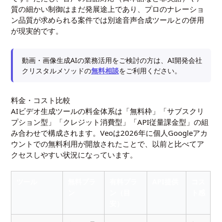
質の細かい制御はまだ発展途上であり、プロのナレーショ
ン品質が求められる案件では別途音声合成ツールとの併用
が現実的です。
動画・画像生成AIの業務活用をご検討の方は、AI開発会社
クリスタルメソッドの
無料相談
をご利用ください。
料金・コスト比較
AIビデオ生成ツールの料金体系は「無料枠」「サブスクリ
プション型」「クレジット消費型」「API従量課金型」の組
み合わせで構成されます。Veoは2026年に個人Googleアカ
ウントでの無料利用が開放されたことで、以前と比べてア
クセスしやすい状況になっています。
ツール
無料プラ
有料プラ
API提供
コス
ン
ン（目
ト感
安）