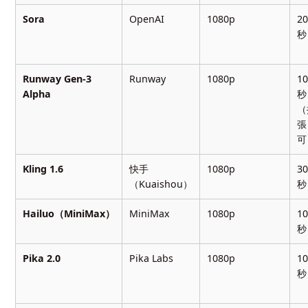
Sora
OpenAI
1080p
2
秒
Runway Gen-3
Runway
1080p
1
Alpha
秒
（
張
可
Kling 1.6
快手
1080p
3
（Kuaishou）
秒
Hailuo（MiniMax）
MiniMax
1080p
1
秒
Pika 2.0
Pika Labs
1080p
1
秒