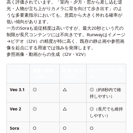
高く評価されています。「室内・夕方・窓から差し込む逆
光・人物が立ち上がりカメラに背を向けて歩き出す」のよ
うな多要素指示においても、意図から大きく外れる確率が
低い傾向があります。
一方のSoraも追従精度は高いですが、最大20秒という尺の
制限が長尺コンテンツには不向きです。Runwayはイメージ
→ビデオ（I2V）の精度が特に高く、既存の静止画や参照画
像を起点にする用途では強みを発揮します。
参照画像・動画からの生成（I2V・V2V）
ツール
画像→動画
動画→動画
キャラクター一貫
（I2V）
（V2V）
性
Veo 3.1
◎
△
◎（約8秒内で維
持しやすい）
Veo 2
◎
△
◎（長尺でも維持
しやすい）
Sora
○
○
○