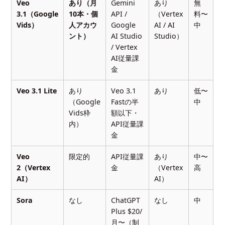
Veo
あり（月
Gemini
あり
無
3.1（Google
10本・個
API /
（Vertex
料〜
Vids）
人アカウ
Google
AI / AI
中
ント）
AI Studio
Studio）
/ Vertex
AI従量課
金
Veo 3.1 Lite
あり
Veo 3.1
あり
低〜
（Google
Fastの半
中
Vids枠
額以下・
内）
API従量課
金
Veo
限定的
API従量課
あり
中〜
2（Vertex
金
（Vertex
高
AI）
AI）
Sora
なし
ChatGPT
なし
中
Plus $20/
月〜（制