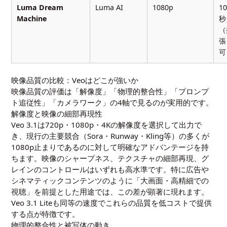
Luma Dream
Luma AI
1080p
1
Machine
秒
（
張
可
映像品質の比較：Veoはどこが強いか
映像品質の評価は「解像度」「物理的整合性」「プロンプ
ト追従性」「カメラワーク」の4軸で見るのが実用的です。
解像度と映像の細部再現性
Veo 3.1は720p・1080p・4Kの解像度を選択して出力で
き、現行の主要競合（Sora・Runway・Kling等）の多くが
1080p止まりであるのに対して明確なアドバンテージを持
ちます。映像のシャープネス、テクスチャの細部再現、グ
レインのコントロールはいずれも高水準です。特に広告や
シネマティックコンテンツのように「大画面・高精細での
視聴」を前提とした用途では、この差が顕著に現れます。
Veo 3.1 Liteも同等の速度でこれらの品質を低コストで提供
する点が特徴です。
物理的整合性と被写体の動き