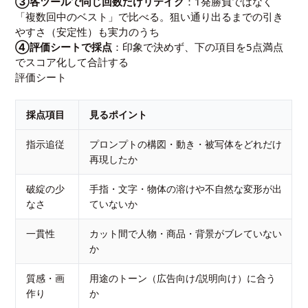
③各ツールで同じ回数だけリテイク
：1発勝負ではなく
「複数回中のベスト」で比べる。狙い通り出るまでの引き
やすさ（安定性）も実力のうち
④評価シートで採点
：印象で決めず、下の項目を5点満点
でスコア化して合計する
評価シート
採点項目
見るポイント
指示追従
プロンプトの構図・動き・被写体をどれだけ
再現したか
破綻の少
手指・文字・物体の溶けや不自然な変形が出
なさ
ていないか
一貫性
カット間で人物・商品・背景がブレていない
か
質感・画
用途のトーン（広告向け/説明向け）に合う
作り
か