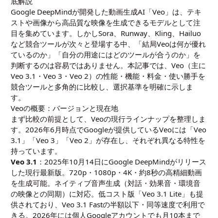
底解説
Google DeepMindが開発した動画生成AI「Veo」は、テキ
ストや画像から高品質な映像を生成できるモデルとして注
目を集めています。しかしSora、
Runway
、Kling、Hailuo
など競合ツールが次々と登場する中、「結局Veoは何が優れ
ているのか」「自分の用途にはどのツールが合うのか」を
判断するのは容易ではありません。本記事では、Veo（主に
Veo 3.1・Veo 3・Veo 2）の性能・機能・料金・使い勝手を
競合ツールと多角的に比較し、選択基準を明確に示しま
す。
Veoの概要：バージョンと現在地
まず比較の前提として、Veoの現行ラインナップを整理しま
す。2026年6月時点でGoogleが提供しているVeoには「Veo
3.1」「Veo 3」「Veo 2」が存在し、それぞれ異なる特性を
持っています。
Veo 3.1
：2025年10月14日にGoogle DeepMindがリリース
した現行最新版。720p・1080p・4K・約8秒の高精細動画
を生成可能。ネイティブ音声生成（対話・効果音・環境音
の映像との同期）に対応。低コスト版「Veo 3.1 Lite」も提
供されており、Veo 3.1 Fastの半額以下・同等速度で利用で
きる。2026年には個人Googleアカウントでも月10本まで