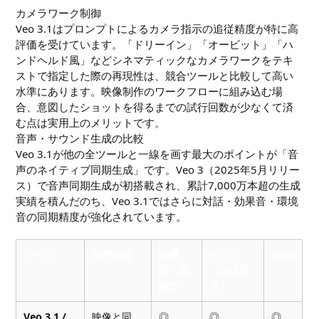
カメラワーク制御
Veo 3.1はプロンプトによるカメラ指示の追従精度が特に高
評価を受けています。「ドリーイン」「オービット」「ハ
ンドヘルド風」などシネマティックなカメラワークをテキ
ストで指定した際の再現性は、競合ツールと比較して高い
水準にあります。映像制作のワークフローに組み込む場
合、意図したショットを得るまでの試行回数が少なくて済
む点は実用上のメリットです。
音声・サウンド生成の比較
Veo 3.1が他の全ツールと一線を画す最大のポイントが「音
声のネイティブ同期生成」です。Veo 3（2025年5月リリー
ス）で音声同期生成が初搭載され、累計7,000万本超の生成
実績を積んだのち、Veo 3.1ではさらに対話・効果音・環境
音の同期精度が強化されています。
ツール
音声生成
効果
セリフ
BGM
音・環
（対話音
境音
声）
Veo 3.1 /
映像と同
◎
◎
◎