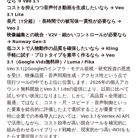
なら → Veo 3.1
コストを抑えつつ音声付き動画を生成したいなら → Veo
3.1 Lite
長尺（1分超）・長時間での被写体一貫性が必要なら →
Veo 2
映像編集との統合・V2V・細かいコントロールが必要なら
→ Runway Gen-3
低コストで人物動作の品質を確保したいなら → Kling
手軽に試す・プロトタイプを素早く作るなら → Veo
3.1（Google Vids無料枠）/ Luma / Pika
Veo 3.1はGoogleのインフラ・モデル規模・研究投資の恩恵
を受け、映像品質・音声同期生成・アクセス性という点で
現行ツールの中でも上位に位置します。2026年の個人アカ
ウント無料開放とVeo 3.1 Liteの提供により、以前に比べて
試しやすい状況になりました。しかし「高品質＝全用途に
最適」ではなく、コスト・尺・スピード・音声制御といっ
た要素を総合的に評価した上で選択することが重要です。
特に企業での本格導入においては、Veo 3.1をVertex AI API
で活用しながら、コスト効率が高い競合ツールを補完的に
組み合わせるハイブリッド戦略が、現実的かつ高いROIをも
たらす選択肢となります。