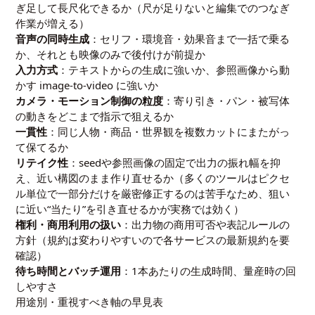
ぎ足して長尺化できるか（尺が足りないと編集でのつなぎ
作業が増える）
音声の同時生成
：セリフ・環境音・効果音まで一括で乗る
か、それとも映像のみで後付けが前提か
入力方式
：テキストからの生成に強いか、参照画像から動
かす image-to-video に強いか
カメラ・モーション制御の粒度
：寄り引き・パン・被写体
の動きをどこまで指示で狙えるか
一貫性
：同じ人物・商品・世界観を複数カットにまたがっ
て保てるか
リテイク性
：seedや参照画像の固定で出力の振れ幅を抑
え、近い構図のまま作り直せるか（多くのツールはピクセ
ル単位で一部分だけを厳密修正するのは苦手なため、狙い
に近い“当たり”を引き直せるかが実務では効く）
権利・商用利用の扱い
：出力物の商用可否や表記ルールの
方針（規約は変わりやすいので各サービスの最新規約を要
確認）
待ち時間とバッチ運用
：1本あたりの生成時間、量産時の回
しやすさ
用途別・重視すべき軸の早見表