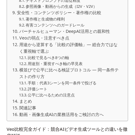
テキストプロンプトの追従精度
参照画像・動画からの生成（I2V・V2V）
安全性・コンテンツポリシー・著作権の比較
著作権と生成物の権利
有害コンテンツへのガードレール
バーチャルヒューマン・DeepAI活用との親和性
Veoの弱点・注意すべき点
用途から逆算する「比較の評価軸」— 総合力ではな
く重視軸で選ぶ
比較で見るべき8つの軸
用途別・重視すべき軸の早見表
横並びで公平に比べる検証プロトコル — 同一条件テ
ストの作り方
手順：代表3シーンを同一条件で投げる
評価シート
公平に比べるための注意点
まとめ
関連記事
動画・画像生成AIの業務活用をご検討の方へ
Veo比較完全ガイド：競合AIビデオ生成ツールとの違いを徹