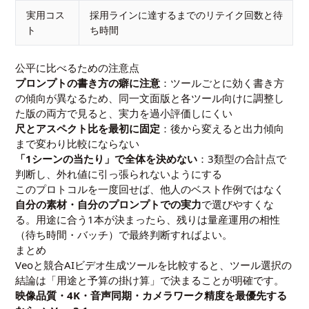
実用コス
採用ラインに達するまでのリテイク回数と待
ト
ち時間
公平に比べるための注意点
プロンプトの書き方の癖に注意
：ツールごとに効く書き方
の傾向が異なるため、同一文面版と各ツール向けに調整し
た版の両方で見ると、実力を過小評価しにくい
尺とアスペクト比を最初に固定
：後から変えると出力傾向
まで変わり比較にならない
「1シーンの当たり」で全体を決めない
：3類型の合計点で
判断し、外れ値に引っ張られないようにする
このプロトコルを一度回せば、他人のベスト作例ではなく
自分の素材・自分のプロンプトでの実力
で選びやすくな
る。用途に合う1本が決まったら、残りは量産運用の相性
（待ち時間・バッチ）で最終判断すればよい。
まとめ
Veoと競合AIビデオ生成ツールを比較すると、ツール選択の
結論は「用途と予算の掛け算」で決まることが明確です。
映像品質・4K・音声同期・カメラワーク精度を最優先する