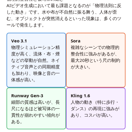
AIビデオ生成において最も課題となるのが「物理法則に反
した動き」です。水や布が不自然に振る舞う、人体が歪
む、オブジェクトが突然消えるといった現象は、多くのツ
ールで発生します。
Veo 3.1
Sora
物理シミュレーション精
複雑なシーンでの物理的
度が高く、流体・布・煙
整合性に強みがあるが、
などの挙動が自然。ネイ
最大20秒という尺の制約
ティブ音声との同期精度
が大きい。
も加わり、映像と音の一
体感が高い。
Runway Gen-3
Kling 1.6
細部の質感は高いが、長
人物の動き（特に歩行・
尺になるほど被写体の一
ダンス）の再現に強みが
貫性が崩れやすい傾向が
あり、コスパが高い。
ある。