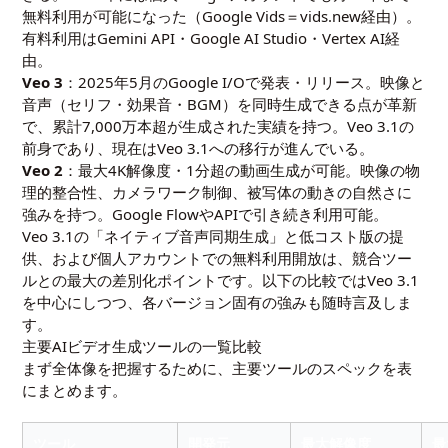
無料利用が可能になった（Google Vids＝vids.new経由）。
有料利用はGemini API・Google AI Studio・Vertex AI経
由。
Veo 3
：2025年5月のGoogle I/Oで発表・リリース。映像と
音声（セリフ・効果音・BGM）を同時生成できる点が革新
で、累計7,000万本超が生成された実績を持つ。Veo 3.1の
前身であり、現在はVeo 3.1への移行が進んでいる。
Veo 2
：最大4K解像度・1分超の動画生成が可能。映像の物
理的整合性、カメラワーク制御、被写体の動きの自然さに
強みを持つ。Google FlowやAPIで引き続き利用可能。
Veo 3.1の「ネイティブ音声同期生成」と低コスト版の提
供、および個人アカウントでの無料利用開放は、競合ツー
ルとの最大の差別化ポイントです。以下の比較ではVeo 3.1
を中心にしつつ、各バージョン固有の強みも随時言及しま
す。
主要AIビデオ生成ツールの一覧比較
まず全体像を把握するために、主要ツールのスペックを表
にまとめます。
ツール
開発元
最大解像度
最