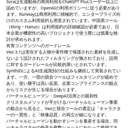
Soraは生成動画の商用利用をChatGPT Plusユーザー以上に
認めていますが、OpenAIの利用ポリシーに従う必要があり
ます。Runwayは商用利用に積極的で、エンタープライズ向
けのカスタム利用規約も用意されています。中国系ツール
（Kling・Hailuo）は利用規約の詳細確認が必要であり、日
本企業が機密性の高いプロジェクトで使う際には慎重な検
討が求められます。
有害コンテンツへのガードレール
Veo 3.1は実在する人物や著作権で保護された素材を生成し
ないよう設計されたフィルタリングが施されており、誤用
に対するガードレールが比較的厚いとされています。
SynthIDによるAI生成識別の仕組みも継続して実装されてい
ます。一方、一部の競合ツールはフィルタリングが緩めで
あり、使い勝手は高い反面、企業コンプライアンスの観点
からリスクが生じる場合があります。
バーチャルヒューマン・DeepAI活用との親和性
クリスタルメソッドが手がけるバーチャルヒューマン事業
の観点から見ると、Veoと競合ツールの選定は「キャラクタ
ーの一貫性」と「映像品質」の両立が鍵になります。
バーチャルヒューマンを動かすシーンを量産する場合、同
一キャラクターの外見を複数ショットにわたって維持でき