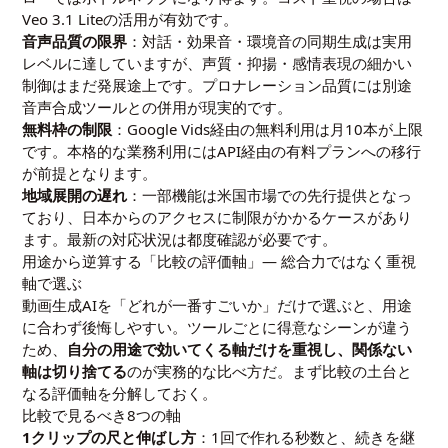
Veo 3.1 Liteの活用が有効です。
音声品質の限界
：対話・効果音・環境音の同期生成は実用
レベルに達していますが、声質・抑揚・感情表現の細かい
制御はまだ発展途上です。プロナレーション品質には別途
音声合成ツールとの併用が現実的です。
無料枠の制限
：Google Vids経由の無料利用は月10本が上限
です。本格的な業務利用にはAPI経由の有料プランへの移行
が前提となります。
地域展開の遅れ
：一部機能は米国市場での先行提供となっ
ており、日本からのアクセスに制限がかかるケースがあり
ます。最新の対応状況は都度確認が必要です。
用途から逆算する「比較の評価軸」— 総合力ではなく重視
軸で選ぶ
動画生成AIを「どれが一番すごいか」だけで選ぶと、用途
に合わず後悔しやすい。ツールごとに得意なシーンが違う
ため、
自分の用途で効いてくる軸だけを重視し、関係ない
軸は切り捨てる
のが実務的な比べ方だ。まず比較の土台と
なる評価軸を分解しておく。
比較で見るべき8つの軸
1クリップの尺と伸ばし方
：1回で作れる秒数と、続きを継