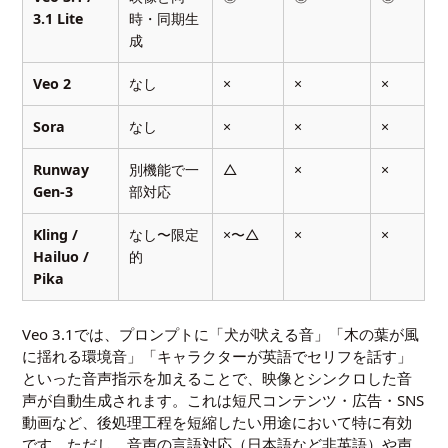
3.1 Lite
時・同期生
成
Veo 2
なし
×
×
×
Sora
なし
×
×
×
Runway
別機能で一
△
×
×
Gen-3
部対応
Kling /
なし〜限定
×〜△
×
×
Hailuo /
的
Pika
Veo 3.1では、プロンプトに「犬が吠える音」「木の葉が風
に揺れる環境音」「キャラクターが英語でセリフを話す」
といった音声指示を加えることで、映像とシンクロした音
声が自動生成されます。これは短尺コンテンツ・広告・SNS
動画など、後処理工程を短縮したい用途において特に有効
です。ただし、音声の言語対応（日本語など非英語）や声