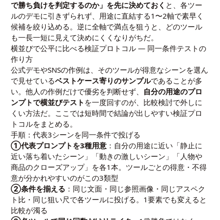
で勝ち負けを判定するのか」を先に決めておく
と、各ツー
ルのデモに引きずられず、用途に直結する1〜2軸で素早く
候補を絞り込める。逆に全軸で満点を狙うと、どのツール
も一長一短に見えて決めにくくなりがちだ。
横並びで公平に比べる検証プロトコル — 同一条件テストの
作り方
公式デモやSNSの作例は、そのツールが得意なシーンを選ん
で見せている
ベストケース寄りのサンプル
であることが多
い。他人の作例だけで優劣を判断せず、
自分の用途のプロ
ンプトで横並びテスト
を一度回すのが、比較検討で外しに
くい方法だ。ここでは短時間で結論が出しやすい検証プロ
トコルをまとめる。
手順：代表3シーンを同一条件で投げる
①代表プロンプトを3種用意
：自分の用途に近い「静止に
近い落ち着いたシーン」「動きの激しいシーン」「人物や
商品のクローズアップ」を各1本。ツールごとの得意・不得
意が分かれやすいのがこの3類型
②条件を揃える
：同じ文面・同じ参照画像・同じアスペク
ト比・同じ狙い尺で各ツールに投げる。1要素でも変えると
比較が濁る