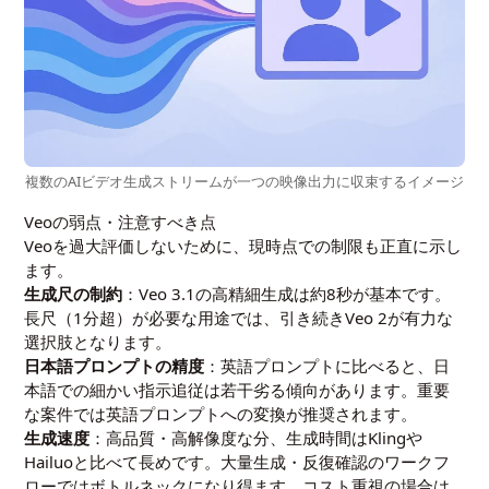
複数のAIビデオ生成ストリームが一つの映像出力に収束するイメージ
Veoの弱点・注意すべき点
Veoを過大評価しないために、現時点での制限も正直に示し
ます。
生成尺の制約
：Veo 3.1の高精細生成は約8秒が基本です。
長尺（1分超）が必要な用途では、引き続きVeo 2が有力な
選択肢となります。
日本語プロンプトの精度
：英語プロンプトに比べると、日
本語での細かい指示追従は若干劣る傾向があります。重要
な案件では英語プロンプトへの変換が推奨されます。
生成速度
：高品質・高解像度な分、生成時間はKlingや
Hailuoと比べて長めです。大量生成・反復確認のワークフ
ローではボトルネックになり得ます。コスト重視の場合は