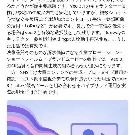
るかどうかが最重要課題です。Veo 3.1のキャラクター一貫
性は約8秒の生成尺内では安定していますが、複数ショット
をつなぐ長尺構成では追加のコントロール手法（参照画像
の活用・LoRAなど）が必要です。長尺での一貫性を優先す
る場合はVeo 2も有効な選択肢として残ります。Runwayの
キャラクター参照機能やKlingの人物動作再現性も、こうし
た用途では有効です。
映像品質そのものが訴求価値になる企業プロモーション・
ショートフィルム・ブランドムービーの制作では、Veo 3.1
の4K品質と音声同期生成の組み合わせが強みになります。
一方、SNS向け大量コンテンツの生成・プロトタイプ動画の
確認・コスト効率重視のデモ映像作成といった用途ではVeo
3.1 Liteや競合ツールと組み合わせるハイブリッド運用が実
際の現場では合理的です。