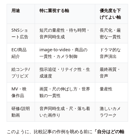
用途
特に重視する軸
優先度を下
げてよい軸
SNSショ
短尺の量産性・待ち時間・
長尺化・厳
ート広告
音声同時生成
密な一貫性
EC/商品
image-to-video・商品の
ドラマ的な
紹介
一貫性・カメラ制御
音声演出
絵コンテ/
指示追従・リテイク性・生
最終画質・
プリビズ
成速度
音声
MV・映
画質・尺の伸ばし方・世界
量産性
像作品
観の一貫性
研修/説明
音声同時生成・尺・落ち着
激しいカメ
動画
いた画作り
ラワーク
このように、比較記事の作例を眺める前に
「自分はどの軸