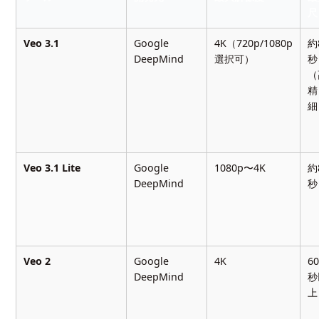
尺
Veo 3.1
Google
4K（720p/1080p
約
DeepMind
選択可）
秒
（
精
細
Veo 3.1 Lite
Google
1080p〜4K
約
DeepMind
秒
Veo 2
Google
4K
6
DeepMind
秒
上