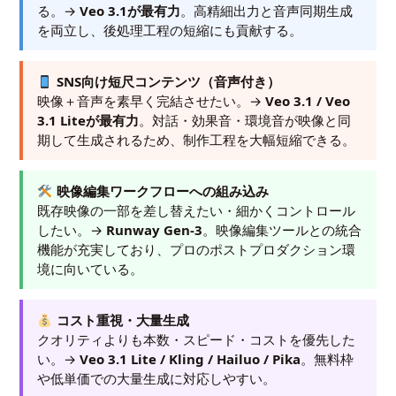
る。→
Veo 3.1が最有力
。高精細出力と音声同期生成
を両立し、後処理工程の短縮にも貢献する。
SNS向け短尺コンテンツ（音声付き）
映像＋音声を素早く完結させたい。→
Veo 3.1 / Veo
3.1 Liteが最有力
。対話・効果音・環境音が映像と同
期して生成されるため、制作工程を大幅短縮できる。
映像編集ワークフローへの組み込み
既存映像の一部を差し替えたい・細かくコントロール
したい。→
Runway Gen-3
。映像編集ツールとの統合
機能が充実しており、プロのポストプロダクション環
境に向いている。
コスト重視・大量生成
クオリティよりも本数・スピード・コストを優先した
い。→
Veo 3.1 Lite / Kling / Hailuo / Pika
。無料枠
や低単価での大量生成に対応しやすい。