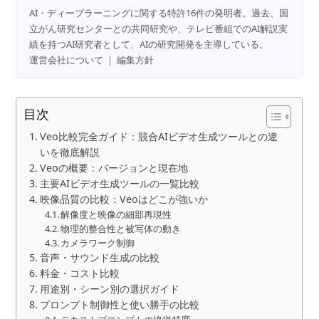
AI・ディープラーニングに関する特許16件の発明者。過去、国
立がん研究センターとの共同研究や、テレビ番組でのAI解説実
績を持つAI研究者として、AIの研究開発を主導している。
運営会社について
｜
編集方針
目次
Veo比較完全ガイド：競合AIビデオ生成ツールとの違
いを徹底解説
Veoの概要：バージョンと現在地
主要AIビデオ生成ツールの一覧比較
映像品質の比較：Veoはどこが強いか
解像度と映像の細部再現性
物理的整合性と被写体の動き
カメラワーク制御
音声・サウンド生成の比較
料金・コスト比較
用途別・シーン別の選択ガイド
プロンプト制御性と使い勝手の比較