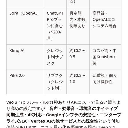
る）
Sora（OpenAI）
ChatGPT
月定額
高品質・
Proプラ
内・本数
OpenAIエコ
ンに含む
制限あり
システム統合
（$200/
月）
Kling AI
クレジッ
約$0.2〜
コスパ高・中
ト制サブ
0.5
国Kuaishou
スク
製
Pika 2.0
サブスク
約$0.3〜
UI重視・個人
（クレジ
1.0
向け操作性
ット制）
Veo 3.1はフルモデルの1秒あたりAPIコストで見ると競合よ
り高めの設定ですが、
音声・効果音・環境音のネイティブ
同期生成・4K対応・Googleインフラの安定性・エンタープ
ライズSLA・Vertex AIの他サービスとの統合性
という付加
価値があります。コスト最小化を優先する場合はVeo 3.1