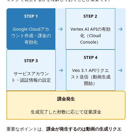
STEP 1
STEP 2
→
→
Google Cloudアカ
Vertex AI APIの有効
ウント作成・課金の
化（Cloud
有効化
Console）
STEP 4
STEP 3
→
→
Veo 3.1 APIリクエ
サービスアカウン
スト送信（動画生成
ト・認証情報の設定
開始）
課金発生
生成完了した秒数に応じて従量課金
重要なポイントは、
課金が発生するのは動画の生成リクエ