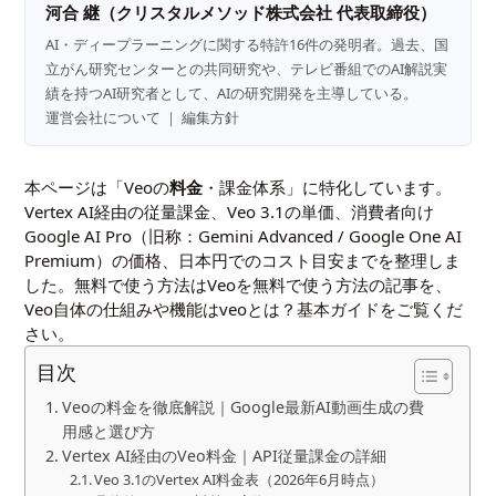
河合 継（クリスタルメソッド株式会社 代表取締役）
AI・ディープラーニングに関する特許16件の発明者。過去、国
立がん研究センターとの共同研究や、テレビ番組でのAI解説実
績を持つAI研究者として、AIの研究開発を主導している。
運営会社について
｜
編集方針
本ページは「Veoの
料金
・課金体系」に特化しています。
Vertex AI経由の従量課金、Veo 3.1の単価、消費者向け
Google AI Pro（旧称：Gemini Advanced / Google One AI
Premium）の価格、日本円でのコスト目安までを整理しま
した。無料で使う方法は
Veoを無料で使う方法の記事
を、
Veo自体の仕組みや機能は
veoとは？基本ガイド
をご覧くだ
さい。
目次
Veoの料金を徹底解説｜Google最新AI動画生成の費
用感と選び方
Vertex AI経由のVeo料金｜API従量課金の詳細
Veo 3.1のVertex AI料金表（2026年6月時点）