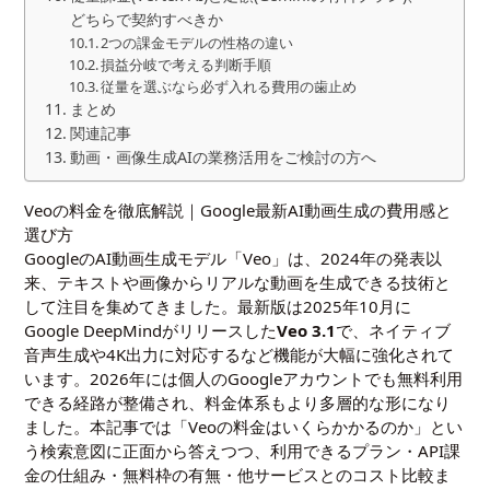
どちらで契約すべきか
2つの課金モデルの性格の違い
損益分岐で考える判断手順
従量を選ぶなら必ず入れる費用の歯止め
まとめ
関連記事
動画・画像生成AIの業務活用をご検討の方へ
Veoの料金を徹底解説｜Google最新AI動画生成の費用感と
選び方
GoogleのAI動画生成モデル「Veo」は、2024年の発表以
来、テキストや画像からリアルな動画を生成できる技術と
して注目を集めてきました。最新版は2025年10月に
Google DeepMindがリリースした
Veo 3.1
で、ネイティブ
音声生成や4K出力に対応するなど機能が大幅に強化されて
います。2026年には個人のGoogleアカウントでも無料利用
できる経路が整備され、料金体系もより多層的な形になり
ました。本記事では「Veoの料金はいくらかかるのか」とい
う検索意図に正面から答えつつ、利用できるプラン・API課
金の仕組み・無料枠の有無・他サービスとのコスト比較ま