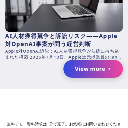
AI人材獲得競争と訴訟リスク――Apple
対OpenAI事案が問う経営判断
Apple対OpenAI訴訟：AI人材獲得競争が法廷に持ち込
まれた構図 2026年7月10日、Appleは元従業員のTang
TanおよびChang Liuと、...
View more
AIで、業務の生産性を変革しません
か？
無料デモ・資料請求は1分で完了。お気軽にお問い合わせくださ