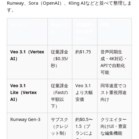
Runway
、Sora（OpenAI）、Kling AIなどと並べて整理しま
す。
サービス
料金モデ
5秒動画1
特徴
ル
本の目安
コスト
Veo 3.1（Vertex
従量課金
約$1.75
音声同期生
AI）
（$0.35/
成・4K対応・
秒）
APIで自動化
可能
Veo 3.1
従量課金
Veo 3.1
同等速度でコ
Lite（Vertex
（Fastの
より大幅
スト重視用途
AI）
半額以
安価
向け
下）
Runway Gen-3
サブスク
約$0.5〜
クリエイター
（クレジ
1.5（プ
向けUI・豊富
ット制）
ランによ
な編集機能