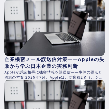
報道によれば、AlibabaのQwen...
企業機密メール誤送信対策——Appleの失
敗から学ぶ日本企業の実務判断
Appleが訴訟相手に機密情報を誤送信——事件の要点と
問題の本質 2026年7月、Appleは元従業員2名（元シニ
アシステムズエンジニアのChang Liuおよ...