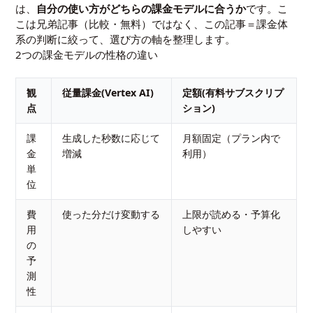
は、
自分の使い方がどちらの課金モデルに合うか
です。こ
こは兄弟記事（比較・無料）ではなく、この記事＝課金体
系の判断に絞って、選び方の軸を整理します。
2つの課金モデルの性格の違い
観
従量課金(Vertex AI)
定額(有料サブスクリプ
点
ション)
課
生成した秒数に応じて
月額固定（プラン内で
金
増減
利用）
単
位
費
使った分だけ変動する
上限が読める・予算化
用
しやすい
の
予
測
性