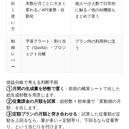
向
本数が月ごとに大きく
個人〜少人数で日常的
く
変わる／API連携・自
に触る／他のAI機能も
使
動化
まとめて使う
い
方
制
予算アラート・割り当
プラン内の利用枠に従
御
て（Quota）・プロジ
う
レ
ェクト分離
バ
ー
損益分岐で考える判断手順
①月間の生成量を秒数で置く
：前節の概算シートで出した
総生成秒数を用意します。
②従量課金の月額を試算
：総秒数 × 秒単価で「変動側の月
額」を出します。
③定額プランの月額と突き合わせる
：試算した従量額が定
額を上回るなら、量が多い＝定額寄り。下回るなら従量寄
り、という当たりを付けます。