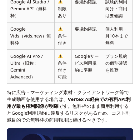
Google AI Studio /
要規約確認
試験的利用
Gemini API（無料
制限
向け・商用
枠）
あり
は要確認
Google
要規約確認
個人利用・
Vids（vids.new）無
条件
月10本まで
料枠
付き
無料
Google AI Pro /
Googleサー
プラン規約
Ultra（旧称：
条件
ビス利用規
の個別確認
Gemini
付き
約に準拠
を推奨
Advanced）
可能
特に広告・マーケティング素材・クライアントワーク等で
生成動画を使用する場合は、
Vertex AI経由での有料API利
用が最も権利関係が明確
です。無料枠のまま商用利用する
とGoogle利用規約に違反するリスクがあるため、コスト削
減目的での無料枠の商用転用は避けるべきです。