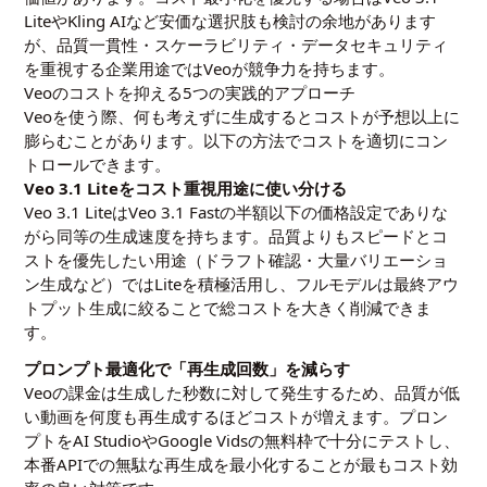
LiteやKling AIなど安価な選択肢も検討の余地があります
が、品質一貫性・スケーラビリティ・データセキュリティ
を重視する企業用途ではVeoが競争力を持ちます。
Veoのコストを抑える5つの実践的アプローチ
Veoを使う際、何も考えずに生成するとコストが予想以上に
膨らむことがあります。以下の方法でコストを適切にコン
トロールできます。
Veo 3.1 Liteをコスト重視用途に使い分ける
Veo 3.1 LiteはVeo 3.1 Fastの半額以下の価格設定でありな
がら同等の生成速度を持ちます。品質よりもスピードとコ
ストを優先したい用途（ドラフト確認・大量バリエーショ
ン生成など）ではLiteを積極活用し、フルモデルは最終アウ
トプット生成に絞ることで総コストを大きく削減できま
す。
プロンプト最適化で「再生成回数」を減らす
Veoの課金は生成した秒数に対して発生するため、品質が低
い動画を何度も再生成するほどコストが増えます。プロン
プトをAI StudioやGoogle Vidsの無料枠で十分にテストし、
本番APIでの無駄な再生成を最小化することが最もコスト効