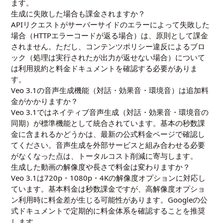
ます。
生成に失敗した場合も課金されますか？
APIリクエストがサーバーサイドのエラーによって失敗した
場合（HTTPエラーコードが返る場合）は、原則として課金
されません。ただし、コンテンツポリシー違反によるブロ
ック（処理は実行されたが出力が返せない場合）について
は利用規約と料金ドキュメントを確認する必要がありま
す。
Veo 3.1の音声生成機能（対話・効果音・環境音）は追加料
金がかかりますか？
Veo 3.1ではネイティブ音声生成（対話・効果音・環境音の
同期）が標準機能として統合されています。基本の秒数課
金に含まれるかどうかは、最新の公式料金ページで確認し
てください。音声生成を外部サービスと組み合わせる必要
がなくなった点は、トータルコスト削減に寄与します。
生成した動画の解像度や長さで料金は変わりますか？
Veo 3.1は720p・1080p・4Kの解像度オプションに対応し
ています。基本料金は秒数課金ですが、高解像度オプショ
ン利用時に料金差が生じる可能性があります。Googleの公
式ドキュメントで定期的に料金体系を確認することを推奨
します。