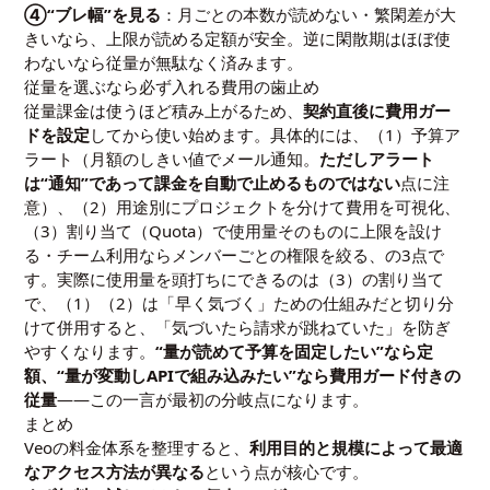
④“ブレ幅”を見る
：月ごとの本数が読めない・繁閑差が大
きいなら、上限が読める定額が安全。逆に閑散期はほぼ使
わないなら従量が無駄なく済みます。
従量を選ぶなら必ず入れる費用の歯止め
従量課金は使うほど積み上がるため、
契約直後に費用ガー
ドを設定
してから使い始めます。具体的には、（1）予算ア
ラート（月額のしきい値でメール通知。
ただしアラート
は“通知”であって課金を自動で止めるものではない
点に注
意）、（2）用途別にプロジェクトを分けて費用を可視化、
（3）割り当て（Quota）で使用量そのものに上限を設け
る・チーム利用ならメンバーごとの権限を絞る、の3点で
す。実際に使用量を頭打ちにできるのは（3）の割り当て
で、（1）（2）は「早く気づく」ための仕組みだと切り分
けて併用すると、「気づいたら請求が跳ねていた」を防ぎ
やすくなります。
“量が読めて予算を固定したい”なら定
額、“量が変動しAPIで組み込みたい”なら費用ガード付きの
従量
——この一言が最初の分岐点になります。
まとめ
Veoの料金体系を整理すると、
利用目的と規模によって最適
なアクセス方法が異なる
という点が核心です。