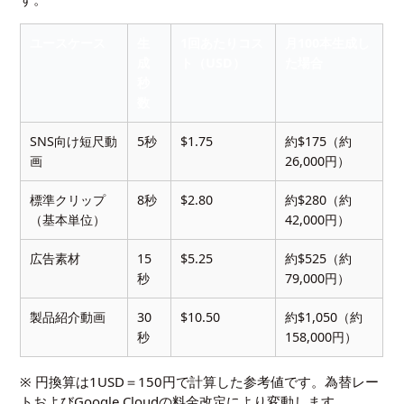
ユースケース
生
1回あたりコス
月100本生成し
成
ト（USD）
た場合
秒
数
SNS向け短尺動
5秒
$1.75
約$175（約
画
26,000円）
標準クリップ
8秒
$2.80
約$280（約
（基本単位）
42,000円）
広告素材
15
$5.25
約$525（約
秒
79,000円）
製品紹介動画
30
$10.50
約$1,050（約
秒
158,000円）
※ 円換算は1USD＝150円で計算した参考値です。為替レー
トおよびGoogle Cloudの料金改定により変動します。