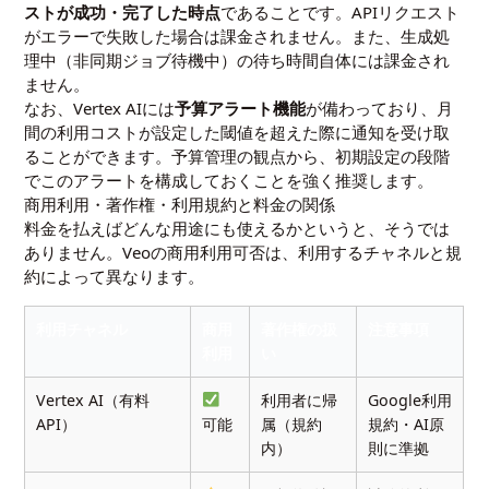
ストが成功・完了した時点
であることです。APIリクエスト
がエラーで失敗した場合は課金されません。また、生成処
理中（非同期ジョブ待機中）の待ち時間自体には課金され
ません。
なお、Vertex AIには
予算アラート機能
が備わっており、月
間の利用コストが設定した閾値を超えた際に通知を受け取
ることができます。予算管理の観点から、初期設定の段階
でこのアラートを構成しておくことを強く推奨します。
商用利用・著作権・利用規約と料金の関係
料金を払えばどんな用途にも使えるかというと、そうでは
ありません。Veoの商用利用可否は、利用するチャネルと規
約によって異なります。
利用チャネル
商用
著作権の扱
注意事項
利用
い
Vertex AI（有料
利用者に帰
Google利用
API）
可能
属（規約
規約・AI原
内）
則に準拠