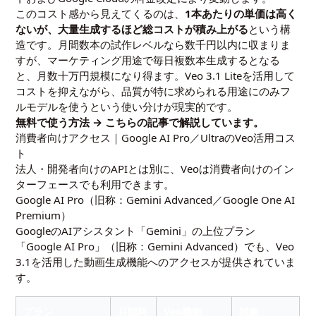
このコスト感から見えてくるのは、
1本あたりの単価は高く
ないが、大量生成するほど総コストが積み上がる
という構
造です。月間数本の試作レベルなら数千円以内に収まりま
すが、マーケティング用途で毎日複数本生成するとなる
と、月数十万円規模になり得ます。Veo 3.1 Liteを活用して
コストを抑えながら、品質が特に求められる用途にのみフ
ルモデルを使うという使い分けが現実的です。
無料で使う方法 →
こちらの記事
で解説しています。
消費者向けアクセス｜Google AI Pro／UltraのVeo活用コス
ト
法人・開発者向けのAPIとは別に、Veoは消費者向けのイン
ターフェースでも利用できます。
Google AI Pro（旧称：Gemini Advanced／Google One AI
Premium）
GoogleのAIアシスタント「Gemini」の上位プラン
「Google AI Pro」（旧称：Gemini Advanced）でも、Veo
3.1を活用した動画生成機能へのアクセスが提供されていま
す。
プラン
月額料
Veo機能
対象