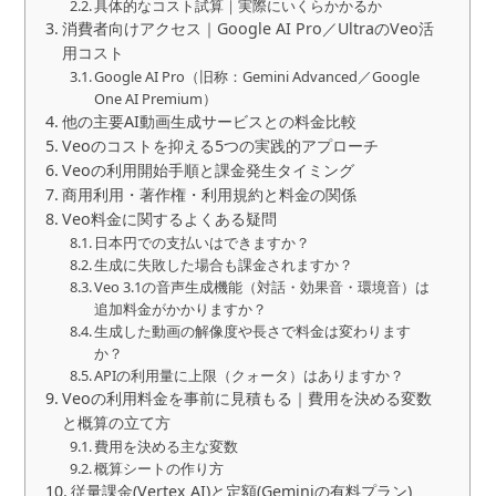
具体的なコスト試算｜実際にいくらかかるか
消費者向けアクセス｜Google AI Pro／UltraのVeo活
用コスト
Google AI Pro（旧称：Gemini Advanced／Google
One AI Premium）
他の主要AI動画生成サービスとの料金比較
Veoのコストを抑える5つの実践的アプローチ
Veoの利用開始手順と課金発生タイミング
商用利用・著作権・利用規約と料金の関係
Veo料金に関するよくある疑問
日本円での支払いはできますか？
生成に失敗した場合も課金されますか？
Veo 3.1の音声生成機能（対話・効果音・環境音）は
追加料金がかかりますか？
生成した動画の解像度や長さで料金は変わります
か？
APIの利用量に上限（クォータ）はありますか？
Veoの利用料金を事前に見積もる｜費用を決める変数
と概算の立て方
費用を決める主な変数
概算シートの作り方
従量課金(Vertex AI)と定額(Geminiの有料プラン)、