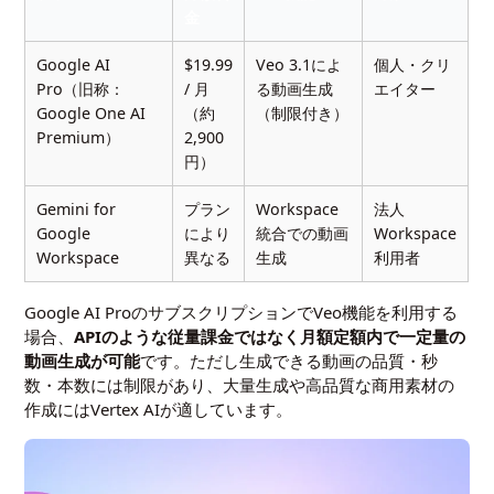
金
Google AI
$19.99
Veo 3.1によ
個人・クリ
Pro（旧称：
/ 月
る動画生成
エイター
Google One AI
（約
（制限付き）
Premium）
2,900
円）
Gemini for
プラン
Workspace
法人
Google
により
統合での動画
Workspace
Workspace
異なる
生成
利用者
Google AI ProのサブスクリプションでVeo機能を利用する
場合、
APIのような従量課金ではなく月額定額内で一定量の
動画生成が可能
です。ただし生成できる動画の品質・秒
数・本数には制限があり、大量生成や高品質な商用素材の
作成にはVertex AIが適しています。