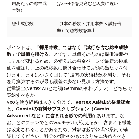
用あたりの総生成
は2〜4倍を見込むと現実に近い
本数）
総生成秒数
（1本の秒数 × 採用本数 × 試行倍
率）で総秒数を算出
ポイントは、
「採用本数」ではなく「試行を含む総生成秒
数」で単価を掛ける
ことです。単価そのものは提供時期や
モデルで変わるため、必ず公式の料金ページで最新の秒単
価を確認し、上の総秒数に掛け合わせて月額の当たりを付
けます。まずは小さく回して1週間の実績秒数を測り、それ
を月換算するのが最も誤差の少ない見積り方法です。
従量課金(Vertex AI)と定額(Geminiの有料プラン)、どちらで
契約すべきか
Veoを使う経路は大きく分けて、
Vertex AI経由の従量課金
と、
Geminiの有料サブスクリプション（Gemini
Advanced など）に含まれる形での利用
があります。な
お、どのプランでどのVeoモデルが使えるか・含まれる機能
は改定されることがあるため、対象は必ず公式の案内で確
認してください。料金の“額”そのものより先に決めるべき