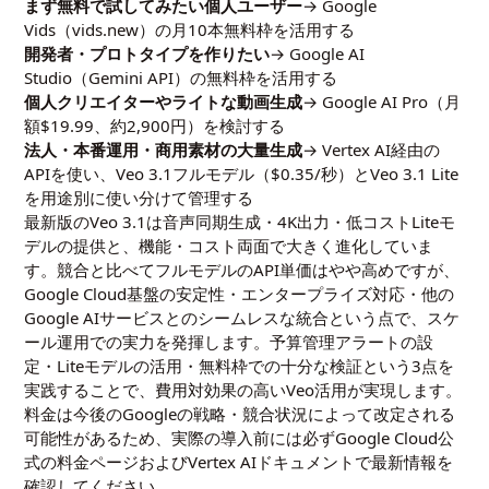
まず無料で試してみたい個人ユーザー
→ Google
Vids（vids.new）の月10本無料枠を活用する
開発者・プロトタイプを作りたい
→ Google AI
Studio（Gemini API）の無料枠を活用する
個人クリエイターやライトな動画生成
→ Google AI Pro（月
額$19.99、約2,900円）を検討する
法人・本番運用・商用素材の大量生成
→ Vertex AI経由の
APIを使い、Veo 3.1フルモデル（$0.35/秒）とVeo 3.1 Lite
を用途別に使い分けて管理する
最新版のVeo 3.1は音声同期生成・4K出力・低コストLiteモ
デルの提供と、機能・コスト両面で大きく進化していま
す。競合と比べてフルモデルのAPI単価はやや高めですが、
Google Cloud基盤の安定性・エンタープライズ対応・他の
Google AIサービスとのシームレスな統合という点で、スケ
ール運用での実力を発揮します。予算管理アラートの設
定・Liteモデルの活用・無料枠での十分な検証という3点を
実践することで、費用対効果の高いVeo活用が実現します。
料金は今後のGoogleの戦略・競合状況によって改定される
可能性があるため、実際の導入前には必ずGoogle Cloud公
式の料金ページおよびVertex AIドキュメントで最新情報を
確認してください。