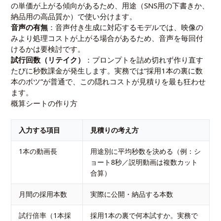
の単価が上がる傾向があるため、用途（SNS用の下書きか、
納品用の高品質か）で使い分けます。
音声の有無
：音声付き生成に対応するモデルでは、映像の
みより処理コストが上がる場合があるため、音声を毎回付
けるかは要検討です。
試行回数（リテイク）
：プロンプトを詰め切れず作り直す
たびに秒数課金が発生します。実務では“採用1本の裏に数
本のボツ”が普通で、この隠れコストが見積りを最も狂わせ
ます。
概算シートの作り方
入力する項目
見積りの考え方
1本の動画長
用途別に平均秒数を決める（例：シ
ョート8秒／説明動画は複数カット
合算）
月間の採用本数
実際に公開・納品する本数
試行倍率（1本採
採用1本の裏で何本試すか。実務で