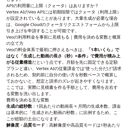
APIの利用量に上限（クォータ）はありますか？
Vertex AIのVeo APIには初期段階ではクォータ（利用上限）
が設定されていることがあります。大量生成が必要な場合
は、Google Cloudのクォータリクエストフォームから上限
引き上げを申請することが可能です。
Veoの利用料金を事前に見積もる｜費用を決める変数と概算
の立て方
Veoの料金体系で最初に押さえるべきは、
「1本いくら」で
はなく「生成した動画の長さ（秒）×条件」で費用が積み上
がる従量構造
だという点です。月額を先に固定できる定額
プランと違い、Vertex AIの従量課金では“使った分だけ”請求
されるため、契約前に自分の使い方を秒数ベースで概算し
ておかないと、想定と請求のズレが起きやすくなります。
ここでは、実際に見積書を作る手順として、費用を左右す
る変数を洗い出します。
費用を決める主な変数
生成の総秒数
：1回あたりの動画長 × 月間の生成本数。課金
は基本的に「生成された動画の秒数」に比例するため、こ
こが総額の土台になります。
解像度・品質モード
：高解像度や高品質モードは1秒あたり