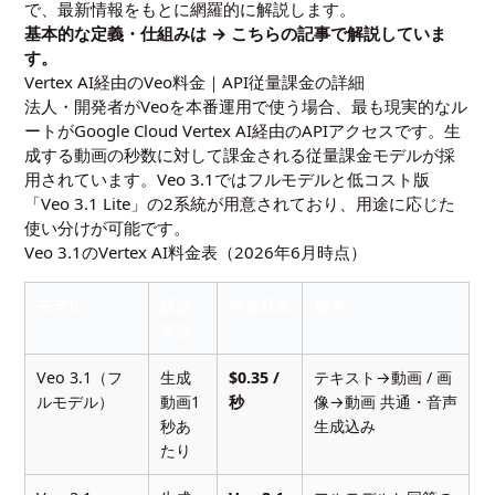
で、最新情報をもとに網羅的に解説します。
基本的な定義・仕組みは →
こちらの記事
で解説していま
す。
Vertex AI経由のVeo料金｜API従量課金の詳細
法人・開発者がVeoを本番運用で使う場合、最も現実的なル
ートがGoogle Cloud Vertex AI経由のAPIアクセスです。生
成する動画の秒数に対して課金される従量課金モデルが採
用されています。Veo 3.1ではフルモデルと低コスト版
「Veo 3.1 Lite」の2系統が用意されており、用途に応じた
使い分けが可能です。
Veo 3.1のVertex AI料金表（2026年6月時点）
モデル
課金
料金目安
備考
単位
Veo 3.1（フ
生成
$0.35 /
テキスト→動画 / 画
ルモデル）
動画1
秒
像→動画 共通・音声
秒あ
生成込み
たり