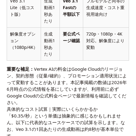
Veo 3.1
生成
Veo 3.1
フルモデルと同等の
Lite（低コス
動画1
Fastの
生成速度・コスト重
ト版）
秒あ
半額以下
視用途向け
たり
解像度オプシ
生成
要公式ペ
720p・1080p・4K
ョン
動画1
ージ確認
対応。解像度により
（1080p/4K）
秒あ
変動
たり
重要な補足：
Vertex AIの料金はGoogle Cloudのリージョ
ン、契約形態（従量/確約）、プロモーション適用状況によ
って変動することがあります。本記事掲載の数値は2026年
6月時点の公式情報を基にしていますが、利用前に必ず
Google Cloudの公式料金ページで最新情報を確認してくだ
さい。
具体的なコスト試算｜実際にいくらかかるか
「$0.35/秒」という単価は抽象的に感じるかもしれませ
ん。以下に代表的なユースケースでの試算を示します。な
お、Veo 3.1の1回あたりの生成動画は約8秒が基本単位で
す。