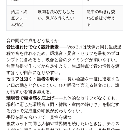
始点・終
展開を決め打ちした
途中の動きは委
点フレー
い、繋ぎを作りたい
ねる前提で考え
ム指定
る
音声同時生成をどう扱うか
音は後付けでなく設計要素
——Veo 3.1は映像と同じ生成過
程で音を作れるため、環境音・足音・セリフを最初のプロ
ンプトに含めると、映像と音のタイミングが揃いやすい。
無音前提で作ってから足すより、生成時点で音の情報を渡
すほうが自然になりやすい。
セリフは短く・話者を明示
——長い会話を一度に指定する
と口の動きと合いにくい。ひと呼吸で言える短文にし、誰
が話すかを書き添える。
環境音で臨場感を底上げ
——具体的なセリフがなくても、
場所に応じた環境音（雨・雑踏・室内の静けさ）を指定す
るだけで完成度の印象が変わりやすい。
手段を組み合わせて一貫性を保つ
複数カットで同じ人物や世界観を続けたいときは、テキス
トだけに頼ると見た目がブレやすくなります。
見た目の一