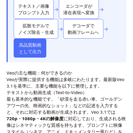
テキスト／画像
エンコーダが
→
→
プロンプト入力
潜在表現へ変換
拡散モデルで
デコーダで
→
→
ノイズ除去・生成
動画フレームへ
高品質動画
として出力
Veoの主な機能：何ができるのか
Veoが実際に提供する機能は多岐にわたります。最新版Veo
3.1を基準に、主要な機能を以下に整理します。
テキストから動画生成（Text-to-Video）
最も基本的な機能です。「砂漠を走る赤い車、ゴールデン
アワーの光、映画的なショット」などの記述を入力する
と、それに対応する動画が生成されます。Veo 3.1では
720p・1080p・4Kの解像度
に対応しており、生成される映
像はシネマティックな質感を持ちます。プロンプトに映像
スタイル（シネマ、アニメ、ドキュメンタリー風など）を