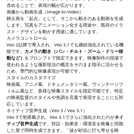
含めることで、表現の幅が広がります。
画像から動画生成（Image-to-Video）
静止画を「起点」として、そこから動きのある動画を生成
します。写真をアニメーション化する用途や、既存のイラ
スト・デザインを動かす用途に適しています。
カメラコントロール
Veo 2以降で導入され、Veo 3.1でも継続強化されている機
能です。
カメラの動き（パン・チルト・ズーム・ドリー移
動など）
をプロンプトで指定できます。映像制作の現場で
使われるような撮影技法の概念をそのまま指示に活かせる
ため、専門的な映像表現が可能です。
スタイルのカスタマイズ
映画風、アニメ風、ドキュメンタリー風、ヴィンテージフ
ィルム風など、多様な映像スタイルを指定可能です。特定
の映画監督のスタイルや色調を言葉で表現することにも対
応しています。
ネイティブ音声生成（Veo 3 / Veo 3.1）
Veo 3で初搭載され、Veo 3.1でさらに強化されたのが
ネイ
ティブ音声生成
です。対話・効果音・環境音を映像と同期
した形で同時生成できます。「波が砂浜に打ち寄せる映