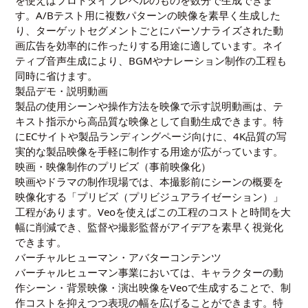
を使えばプロトタイプレベルのものを数分で生成できま
す。A/Bテスト用に複数パターンの映像を素早く生成した
り、ターゲットセグメントごとにパーソナライズされた動
画広告を効率的に作ったりする用途に適しています。ネイ
ティブ音声生成により、BGMやナレーション制作の工程も
同時に省けます。
製品デモ・説明動画
製品の使用シーンや操作方法を映像で示す説明動画は、テ
キスト指示から高品質な映像として自動生成できます。特
にECサイトや製品ランディングページ向けに、4K品質の写
実的な製品映像を手軽に制作する用途が広がっています。
映画・映像制作のプリビズ（事前映像化）
映画やドラマの制作現場では、本撮影前にシーンの概要を
映像化する「プリビズ（プリビジュアライゼーション）」
工程があります。Veoを使えばこの工程のコストと時間を大
幅に削減でき、監督や撮影監督がアイデアを素早く視覚化
できます。
バーチャルヒューマン・アバターコンテンツ
バーチャルヒューマン事業においては、キャラクターの動
作シーン・背景映像・演出映像をVeoで生成することで、制
作コストを抑えつつ表現の幅を広げることができます。特