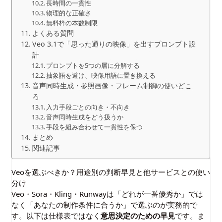
長時間の一貫性
物理的な正確さ
無料枠の本数制限
よくある質問
Veo 3.1で「思った通りの映像」を出すプロンプト設
計
プロンプトを5つの層に分解する
抽象語を避け、映像用語に置き換える
音声同時生成・参照画像・フレーム制御の使いどこ
ろ
入力手段ごとの向き・不向き
音声同時生成をどう扱うか
手段を組み合わせて一貫性を保つ
まとめ
関連記事
Veoを選ぶべきか？用途別の判断早見と他サービスとの使い
分け
Veo・Sora・Kling・Runwayは「どれが一番優秀か」では
なく「あなたの制作条件に合うか」で選ぶのが実務的で
す。以下は仕様表ではなく
意思決定のための早見
です。ま