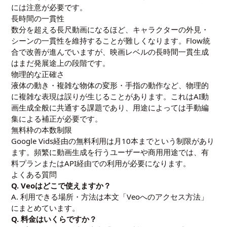
には注意が必要です。
長時間の一貫性
数分を超える長尺動画になるほど、キャラクターの外見・
シーンの一貫性を維持することが難しくなります。Flow統
合で改善が進んでいますが、映画レベルの長時間一貫生成
はまだ発展途上の段階です。
物理的な正確さ
液体の動き・複雑な物体の変形・手指の動作など、物理的
に複雑な表現は誤りが生じることがあります。これはAI動
画生成全般に共通する課題であり、用途によっては手動編
集による補正が必要です。
無料枠の本数制限
Google Vids経由の無料利用は月10本までという制限があり
ます。頻繁に動画生成を行うユーザーや商用用途では、有
料プランまたはAPI経由での利用が必要になります。
よくある質問
Q. Veoはどこで使えますか？
A. 利用できる場所・方法は本文「Veoへのアクセス方法」
にまとめています。
Q. 料金はいくらですか？