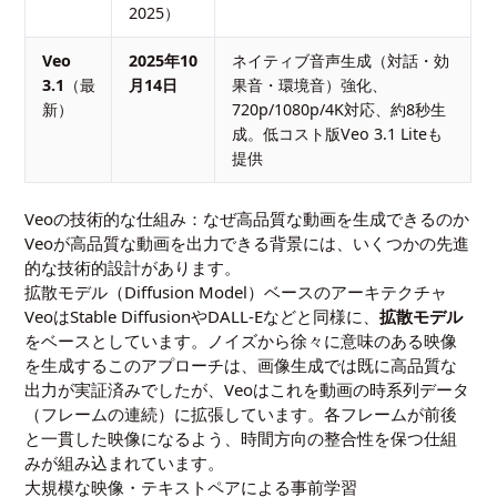
2025）
Veo
2025年10
ネイティブ音声生成（対話・効
3.1
（最
月14日
果音・環境音）強化、
新）
720p/1080p/4K対応、約8秒生
成。低コスト版Veo 3.1 Liteも
提供
Veoの技術的な仕組み：なぜ高品質な動画を生成できるのか
Veoが高品質な動画を出力できる背景には、いくつかの先進
的な技術的設計があります。
拡散モデル（Diffusion Model）ベースのアーキテクチャ
VeoはStable DiffusionやDALL-Eなどと同様に、
拡散モデル
をベースとしています。ノイズから徐々に意味のある映像
を生成するこのアプローチは、画像生成では既に高品質な
出力が実証済みでしたが、Veoはこれを動画の時系列データ
（フレームの連続）に拡張しています。各フレームが前後
と一貫した映像になるよう、時間方向の整合性を保つ仕組
みが組み込まれています。
大規模な映像・テキストペアによる事前学習