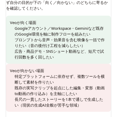
ず自分の目的が下の「向く／向かない」のどちらに寄るか
を確認してください。
Veoが向く場面
Googleアカウント／Workspace・Geminiなど既存
のGoogle環境を軸に制作フローを組みたい
プロンプトから音声・効果音を含む映像を一括で作
りたい（音の後付け工程を減らしたい）
広告・商品デモ・SNSショート動画など、短尺で試
行回数を多く回したい
Veoが向かない場面
特定プラットフォームに依存せず、複数ツールを横
断して素材を作りたい
既存の実写クリップを起点にした編集・変形（動画
to動画の作り込み）を主軸にしたい
長尺の一貫したストーリーを1本で通しで生成した
い（現状の生成AI全般が苦手な領域）