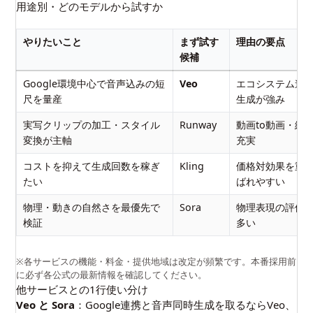
用途別・どのモデルから試すか
やりたいこと
まず試す
理由の要点
候補
Google環境中心で音声込みの短
Veo
エコシステム連
尺を量産
生成が強み
実写クリップの加工・スタイル
Runway
動画to動画・編
変換が主軸
充実
コストを抑えて生成回数を稼ぎ
Kling
価格対効果を重
たい
ばれやすい
物理・動きの自然さを最優先で
Sora
物理表現の評価
検証
多い
※各サービスの機能・料金・提供地域は改定が頻繁です。本番採用前
に必ず各公式の最新情報を確認してください。
他サービスとの1行使い分け
Veo と Sora
：Google連携と音声同時生成を取るならVeo、