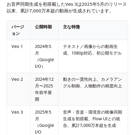
お音声同期生成を初搭載したVeo 3は2025年5月のリリース
以来、累計7,000万本超の動画が生成されています。
バージ
公開時期
主な特徴
ョン
Veo 1
2024年5
テキスト／画像からの動画生
月
成、1080p対応、初公開モデル
（Google
I/O）
Veo 2
2024年12
動きの一貫性向上、カメラアン
月〜2025
グル制御、人物動作の精度向上
年前半展
開
Veo 3
2025年5
音声・音楽・環境音の映像同期
月
生成を初搭載、Flow UIとの統
（Google
合。累計7,000万本超を生成
I/O