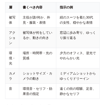
層
書くべき内容
指示の例
被写
主役が誰/何か、外
紺のスーツを着た30代
体
見・服装・表情
の女性、穏やかな表情
アク
被写体が何をしてい
窓辺に歩み寄り、ゆっく
ショ
るか、動きの向き
り振り返る
ン
環
場所・時間帯・光の
夕方のオフィス、逆光で
境・
質感
やわらかい光
光
カメ
ショットサイズ・カ
ミディアムショットから
ラ
メラの動き
ゆっくりドリーイン
音
環境音・セリフ・効
遠くの街の喧騒、足音、
果音の指定
静かなセリフ