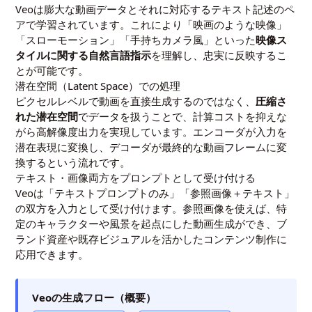
Veoは膨大な動画データとそれに対応するテキスト記述のペ
アで学習されています。これにより「映画のような映像」
「スローモーション」「手持ちカメラ風」といった
映像ス
タイルに関する自然言語指示
を理解し、忠実に反映するこ
とが可能です。
潜在空間（Latent Space）での処理
ピクセルレベルで動画を直接生成するのではなく、
圧縮さ
れた潜在空間
でデータを扱うことで、計算コストを抑えな
がら高解像度出力を実現しています。エンコーダが入力を
潜在表現に変換し、デコーダが最終的な動画フレームに変
換するという流れです。
テキスト・画像両方をプロンプトとして受け付ける
Veoは「テキストプロンプトのみ」「参照画像＋テキスト」
の双方を入力として受け付けます。参照画像を使えば、特
定のキャラクターや風景を起点にした動画生成ができ、ブ
ランド資産や既存ビジュアルを活かしたコンテンツ制作に
応用できます。
Veoの生成フロー（概要）