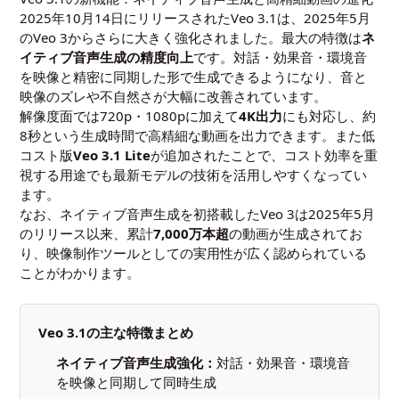
2025年10月14日にリリースされたVeo 3.1は、2025年5月
のVeo 3からさらに大きく強化されました。最大の特徴は
ネ
イティブ音声生成の精度向上
です。対話・効果音・環境音
を映像と精密に同期した形で生成できるようになり、音と
映像のズレや不自然さが大幅に改善されています。
解像度面では720p・1080pに加えて
4K出力
にも対応し、約
8秒という生成時間で高精細な動画を出力できます。また低
コスト版
Veo 3.1 Lite
が追加されたことで、コスト効率を重
視する用途でも最新モデルの技術を活用しやすくなってい
ます。
なお、ネイティブ音声生成を初搭載したVeo 3は2025年5月
のリリース以来、累計
7,000万本超
の動画が生成されてお
り、映像制作ツールとしての実用性が広く認められている
ことがわかります。
Veo 3.1の主な特徴まとめ
ネイティブ音声生成強化：
対話・効果音・環境音
を映像と同期して同時生成