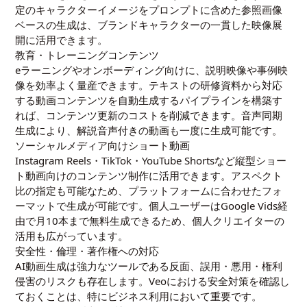
定のキャラクターイメージをプロンプトに含めた参照画像
ベースの生成は、ブランドキャラクターの一貫した映像展
開に活用できます。
教育・トレーニングコンテンツ
eラーニングやオンボーディング向けに、説明映像や事例映
像を効率よく量産できます。テキストの研修資料から対応
する動画コンテンツを自動生成するパイプラインを構築す
れば、コンテンツ更新のコストを削減できます。音声同期
生成により、解説音声付きの動画も一度に生成可能です。
ソーシャルメディア向けショート動画
Instagram Reels・TikTok・YouTube Shortsなど縦型ショー
ト動画向けのコンテンツ制作に活用できます。アスペクト
比の指定も可能なため、プラットフォームに合わせたフォ
ーマットで生成が可能です。個人ユーザーはGoogle Vids経
由で月10本まで無料生成できるため、個人クリエイターの
活用も広がっています。
安全性・倫理・著作権への対応
AI動画生成は強力なツールである反面、誤用・悪用・権利
侵害のリスクも存在します。Veoにおける安全対策を確認し
ておくことは、特にビジネス利用において重要です。