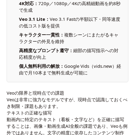
4K対応：
720p／1080p／4Kの高精細動画を約8秒
で生成
Veo 3.1 Lite：
Veo 3.1 Fastの半額以下・同等速度
の低コスト版を提供
キャラクター一貫性：
複数シーンにまたがるキャ
ラクターの外見を維持
高精度なプロンプト遵守：
細部の描写指示への対
応精度が向上
個人無料利用の解放：
Google Vids（vids.new）経
由で月10本まで無料生成が可能に
Veoの限界と現時点での課題
Veoは非常に強力なモデルですが、現時点で認識しておくべ
き制限・課題もあります。
テキストの正確な描写
動画内に特定のテキスト（看板・文字など）を正確に描写
することは、画像・動画生成AI全般の課題であり、Veoも例
外ではありません。文字の精度に依存したコンテンツ制作