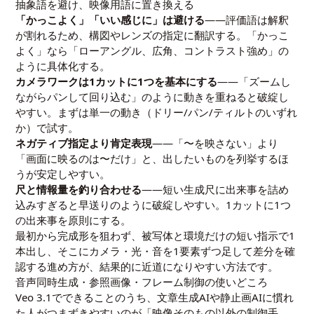
抽象語を避け、映像用語に置き換える
「かっこよく」「いい感じに」は避ける
——評価語は解釈
が割れるため、構図やレンズの指定に翻訳する。「かっこ
よく」なら「ローアングル、広角、コントラスト強め」の
ように具体化する。
カメラワークは1カットに1つを基本にする
——「ズームし
ながらパンして回り込む」のように動きを重ねると破綻し
やすい。まずは単一の動き（ドリー/パン/ティルトのいずれ
か）で試す。
ネガティブ指定より肯定表現
——「〜を映さない」より
「画面に映るのは〜だけ」と、出したいものを列挙するほ
うが安定しやすい。
尺と情報量を釣り合わせる
——短い生成尺に出来事を詰め
込みすぎると早送りのように破綻しやすい。1カットに1つ
の出来事を原則にする。
最初から完成形を狙わず、被写体と環境だけの短い指示で1
本出し、そこにカメラ・光・音を1要素ずつ足して差分を確
認する進め方が、結果的に近道になりやすい方法です。
音声同時生成・参照画像・フレーム制御の使いどころ
Veo 3.1でできることのうち、文章生成AIや静止画AIに慣れ
た人がつまずきやすいのが「映像そのもの以外の制御手