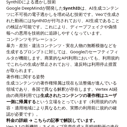
SynthIDによる透かし技術
Google DeepMindが開発した
SynthID
は、AI生成コンテン
ツに不可視の電子透かしを埋め込む技術です。Veoで生成さ
れた動画にはSynthIDが付与されており、AI生成であること
の検証が可能です。これにより、ディープフェイクや偽情
報への悪用を技術的に追跡しやすくなっています。
コンテンツモデレーション
暴力・差別・違法コンテンツ・実在人物の無断模倣などを
生成するプロンプトに対しては、Googleのセーフティフィ
ルタが機能します。商業的なAPI利用においても、利用規約
でこれらの生成が禁止されており、違反時は利用停止措置
が取られます。
著作権に関する姿勢
生成コンテンツの著作権帰属は現在も法整備が進んでいる
領域であり、各国で異なる解釈が存在します。Vertex AI経
由の商用利用では
生成されたコンテンツの著作権はユーザ
ー側に帰属する
という立場をとっています（利用規約の内
容・適用地域により異なるため、実際の利用前に規約の確
認が必要です）。
料金の詳細 →
こちらの記事
で解説しています。
Veo 3.1の新機能：ネイティブ音声生成と高精細動画の進化