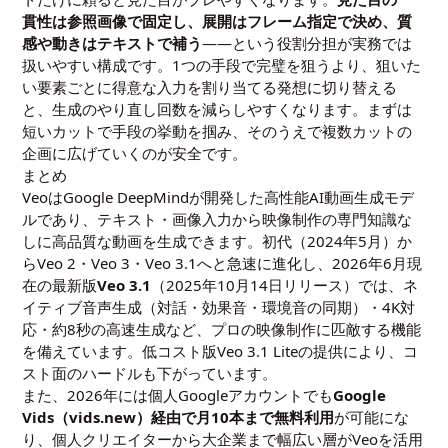
貫性は参照画像で固定し、展開はフレーム指定で決め、質
感や動きはテキストで補う
——という役割分担が実務では
扱いやすい構成です。1つの手段で完璧を狙うより、狙いた
い要素ごとに得意な入力を割り当てる発想に切り替える
と、生成のやり直し回数を減らしやすくなります。まずは
短いカットで手段の挙動を掴み、そのうえで複数カットの
企画に広げていくのが安全です。
まとめ
VeoはGoogle DeepMindが開発した高性能AI動画生成モデ
ルであり、テキスト・画像入力から映像制作の専門知識な
しに高品質な動画を生成できます。初代（2024年5月）か
らVeo 2・Veo 3・Veo 3.1へと急速に進化し、2026年6月現
在の最新版
Veo 3.1
（2025年10月14日リリース）では、ネ
イティブ音声生成（対話・効果音・環境音の同期）・4K対
応・約8秒の高速生成など、プロの映像制作に匹敵する機能
を備えています。低コスト版Veo 3.1 Liteの提供により、コ
スト面のハードルも下がっています。
また、2026年には個人Googleアカウントでも
Google
Vids（vids.new）経由で月10本まで無料利用
が可能にな
り、個人クリエイターから大企業まで幅広い層がVeoを活用