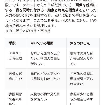
段」です。テキストからの生成だけでなく、
画像を起点に
する・音を同時に付ける・始点と終点を指定する
といった
入力の使い分けを理解すると、狙いに応じて手段を選べる
ようになります。ここでは各手段が何のためにあり、どの
場面で選ぶべきかを整理します。
入力手段ごとの向き・不向き
手段
向いている場面
気をつける点
テキスト
ゼロから発想を広げ
被写体の見た目
から生成
たい、構図の自由度
が毎回変わりや
が欲しい
すい
画像を起
既存のビジュアルや
元画像の構図に
点に生成
世界観を動かしたい
動きが引っ張ら
れやすい
参照画像
人物や小物の見た目
参照が多いと指
で要素を
を保ちたい
示が競合しやす
指定
い