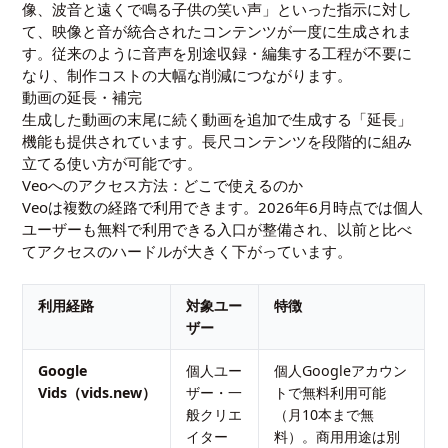
像、波音と遠くで鳴る子供の笑い声」といった指示に対し
て、映像と音が統合されたコンテンツが一度に生成されま
す。従来のように音声を別途収録・編集する工程が不要に
なり、制作コストの大幅な削減につながります。
動画の延長・補完
生成した動画の末尾に続く動画を追加で生成する「延長」
機能も提供されています。長尺コンテンツを段階的に組み
立てる使い方が可能です。
Veoへのアクセス方法：どこで使えるのか
Veoは複数の経路で利用できます。2026年6月時点では個人
ユーザーも無料で利用できる入口が整備され、以前と比べ
てアクセスのハードルが大きく下がっています。
利用経路
対象ユー
特徴
ザー
Google
個人ユー
個人Googleアカウン
Vids（vids.new）
ザー・一
トで無料利用可能
般クリエ
（月10本まで無
イター
料）。商用用途は別