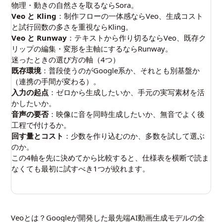
物理・動きの自然さを取るならSora。
Veo と Kling
：制作フローの一体感ならVeo、生成コスト
と試行回数の多さを重視ならKling。
Veo と Runway
：テキストから作り切るならVeo、既存ク
リップの編集・変形を主軸にするならRunway。
迷ったときの選び方の軸（4つ）
既存環境
：普段使うのがGoogle系か、それとも別基盤か
（連携の手間が変わる）。
入力の起点
：ゼロから生成したいか、手元の実写素材を活
かしたいか。
音声の要否
：映像に音を同時生成したいか、無音でよく後
工程で付けるか。
回す量とコスト
：少数を作り込むのか、多数を試して選ぶ
のか。
この4軸を先に決めてから比較すると、仕様表を横断で読ま
なくても最初に試すべき1つが絞れます。
Veoとは？Googleが開発した最先端AI動画生成モデルの全