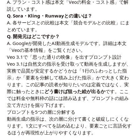
A. プラン・コスト感は本文「Veoの料金・コスト感」で解
説しています。
Q. Sora・Kling・Runwayとの違いは？
A. 各サービスとの比較は本文「競合モデルとの比較」にま
とめています。
Q. 開発元はどこですか？
A. Googleが開発したAI動画生成モデルです。詳細は本文
「Veoの基本情報」をご覧ください。
Veo 3.1で「思った通りの映像」を出すプロンプト設計
Veo 3.1は自然文の指示を受け取って動画を生成しますが、
実務で品質が安定するかどうかは「1行のふわっとした指
示」か「要素を分解して積み上げた指示」かで大きく変わ
ります。この記事の読者が知りたいのは定義ではなく、実
際に触ったときに
どう書けば狙った絵が出るか
です。ここ
では料金や無料枠の話には踏み込まず、プロンプトの組み
立て方だけを掘り下げます。
プロンプトを5つの層に分解する
動画生成の指示は、次の層に分けて書くと破綻しにくくな
ります。1文にすべてを詰め込むより、要素ごとに言語化す
るほうが再現性が上がりやすくなります。