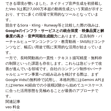
できる環境が整いました。ネイティブ音声生成を初搭載し
たVeo 3は累計7,000万本超の動画生成という実績が示すと
おり、すでに多くの現場で実用的なツールとなっていま
す。
競合するSora・Kling・Runway等と比較した際の強みは、
Googleのインフラ・サービスとの統合深度
・
映像品質と解
像度の高さ
・
音声同期生成能力
にあります。広告制作・バ
ーチャルヒューマンコンテンツ・教育動画・SNS向けコンテ
ンツなど、幅広い用途で既に実用的な活用が始まっていま
す。
一方で、長時間動画の一貫性・テキスト描写精度・無料枠
の制限といった課題も存在します。これらは急ピッチで改
善が進んでいる領域です。自社のコンテンツ制作やバーチ
ャルヒューマン事業への組み込みを検討する際は、まず
Google Vidsの無料枠で試用し、本格利用にはGemini APIま
たはVertex AI経由での小規模試験から始めてユースケース
に合った活用形態を見極めることが最善のアプローチで
す。
関連記事
veo 料金