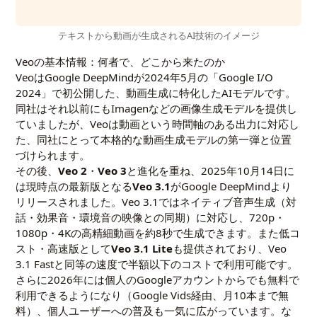
テキストから動画が生成されるAI技術のイメージ
Veoの基本情報：何者で、どこから来たのか
VeoはGoogle DeepMindが2024年5月の「Google I/O
2024」で初公開した、動画生成に特化したAIモデルです。
同社はそれ以前にもImagenなどの画像生成モデルを提供し
ていましたが、Veoは動画という時間軸のある出力に対応し
た、同社にとって本格的な動画生成モデルの第一弾と位置
づけられます。
その後、
Veo 2
・
Veo 3
と進化を重ね、2025年10月14日に
は現時点の最新版となる
Veo 3.1
がGoogle DeepMindより
リリースされました。Veo 3.1ではネイティブ音声生成（対
話・効果音・環境音の映像との同期）に対応し、720p・
1080p・4Kの高精細動画を約8秒で生成できます。また低コ
スト・高速版として
Veo 3.1 Lite
も提供されており、Veo
3.1 Fastと同等の速度で半額以下のコストで利用可能です。
さらに2026年には個人のGoogleアカウントからでも無料で
利用できるようになり（Google Vids経由、月10本まで無
料）、個人ユーザーへの普及も一気に広がっています。な