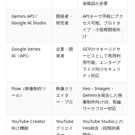
途確認が必要
Gemini API /
開発者・
APIキーで手軽にアク
Google AI Studio
研究者
セス可能。プロトタ
イプ・小規模開発向
け
Google Vertex
企業・開
GCPのマネージドサ
AI（API）
発者
ービスとして商用利
用可能。エンタープ
ライズ向けセキュリ
ティ対応
Flow（映像制作ツ
映像クリ
Veo・Imagen・
ール）
エイタ
Geminiを統合した映
ー・プロ
像制作向けUI。長編
ワークフロー対応
YouTube Creator
YouTube
YouTube Studioとの
向け機能
クリエイ
Veo統合（段階的展
ター
開中）