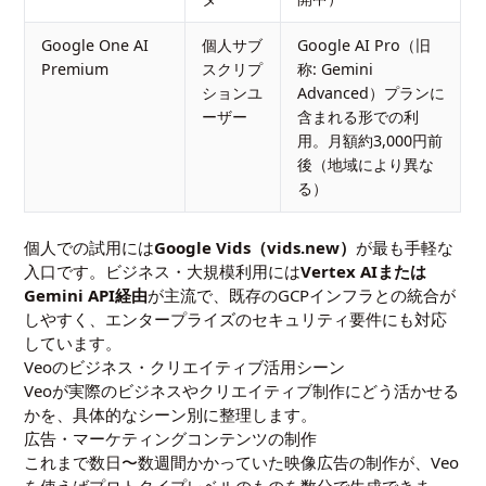
Google One AI
個人サブ
Google AI Pro（旧
Premium
スクリプ
称: Gemini
ションユ
Advanced）プランに
ーザー
含まれる形での利
用。月額約3,000円前
後（地域により異な
る）
個人での試用には
Google Vids（vids.new）
が最も手軽な
入口です。ビジネス・大規模利用には
Vertex AIまたは
Gemini API経由
が主流で、既存のGCPインフラとの統合が
しやすく、エンタープライズのセキュリティ要件にも対応
しています。
Veoのビジネス・クリエイティブ活用シーン
Veoが実際のビジネスやクリエイティブ制作にどう活かせる
かを、具体的なシーン別に整理します。
広告・マーケティングコンテンツの制作
これまで数日〜数週間かかっていた映像広告の制作が、Veo