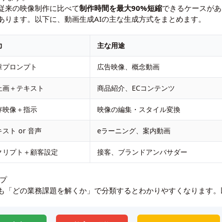
従来の映像制作に比べて
制作時間を最大90%短縮
できるケースがあ
あります。以下に、動画生成AIの主な生成方式をまとめます。
力
主な用途
章プロンプト
広告映像、概念動画
止画＋テキスト
商品紹介、ECコンテンツ
存映像＋指示
映像の編集・スタイル変換
スト or 音声
eラーニング、案内動画
クリプト＋顧客設定
接客、ブランドアンバサダー
ップ
りも「どの業務課題を解くか」で分類するとわかりやすくなります