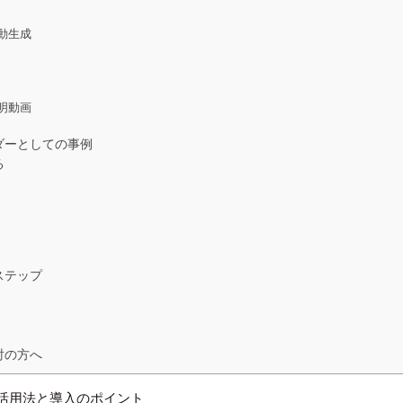
動生成
明動画
ダーとしての事例
る
ステップ
討の方へ
の活用法と導入のポイント