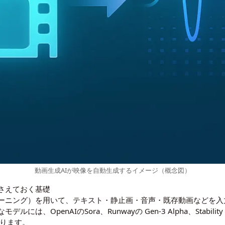
動画生成AIが映像を自動生成するイメージ（概念図）
さえておく基礎
ラーニング）を用いて、テキスト・静止画・音声・既存動画などを
デルには、OpenAIのSora、
Runway
の Gen-3 Alpha、Stability
ります。