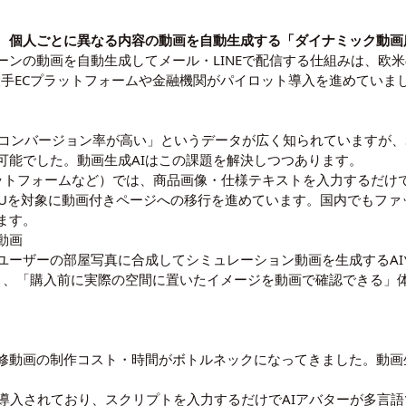
、
個人ごとに異なる内容の動画を自動生成する「ダイナミック動画
ーンの動画を自動生成してメール・LINEで配信する仕組みは、欧
大手ECプラットフォームや金融機関がパイロット導入を進めていま
コンバージョン率が高い」というデータが広く知られていますが、S
可能でした。動画生成AIはこの課題を解決しつつあります。
下プラットフォームなど）では、商品画像・仕様テキストを入力するだ
Uを対象に動画付きページへの移行を進めています。国内でもファッ
ます。
動画
ーザーの部屋写真に合成してシミュレーション動画を生成するAIツ
ており、「購入前に実際の空間に置いたイメージを動画で確認できる
修動画の制作コスト・時間がボトルネックになってきました。動画生
上の企業に導入されており、スクリプトを入力するだけでAIアバターが