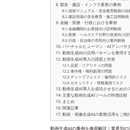
製造・建設・インフラ業界の事例
技術マニュアル・安全教育動画の自
建設現場の安全教育・施工説明動画
金融・医療・行政における事例
金融機関のお客様向け説明動画
医療・ヘルスケア分野の患者向け説
行政・自治体の市民向け案内動画
バーチャルヒューマン・AIアンバサ
動画生成AIの活用パターンを整理す
動画生成AI導入の課題と対策
品質・リアリティの問題
著作権・権利処理の問題
ディープフェイク・倫理的リスク
セキュリティ・情報漏洩リスク
動画生成AI導入を成功させるための
主要な動画生成AIツールの特徴比較
まとめ
関連記事
動画・画像生成AIの業務活用をご検
動画生成AIの事例を徹底解説｜業界別