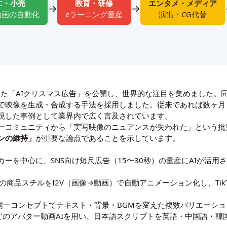
C・小売
教育・研修
エンタメ・メディア
→
→
動画の自動化
eラーニング量産
演出・CG代替
した「AIクリスマス広告」を公開し、世界的な注目を集めました。同社は
Iで映像を生成・合成する手法を採用しました。従来であれば数ヶ
現した事例として業界内で広く言及されています。
ーコミュニティから「実写映像のニュアンスが失われた」という批
ンの維持」
が重要な論点であることを示しています。
ーを中心に、SNS向け短尺広告（15〜30秒）の量産にAIが活
の商品スチルをI2V（画像→動画）で自動アニメーション化し、TikTok・
同一コンセプトでテキスト・背景・BGMを変えた複数バリエーショ
nなどのアバター動画AIを用い、日本語スクリプトを英語・中国語・