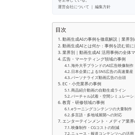
を主導している。
運営会社について
｜
編集方針
目次
動画生成AIの事例を徹底解説｜業界
動画生成AIとは何か：事例を読む前
業界別｜動画生成AI 活用事例の全体
広告・マーケティング領域の事例
海外大手ブランドのAI広告映像制作
日本企業によるSNS広告の高速量産
パーソナライズ動画広告の台頭
EC・小売業界の事例
商品紹介動画の自動生成ライン
バーチャル試着・空間シミュレーシ
教育・研修領域の事例
eラーニングコンテンツの大量制作
多言語・多地域展開への対応
エンターテインメント・メディア業界
映像制作・CGコストの削減
ニュース・報道コンテンツへの活用