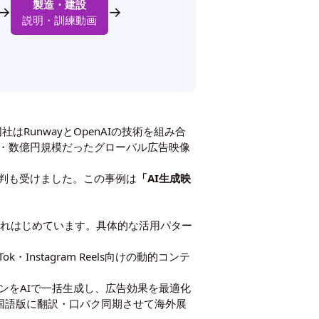
製造・建設
→
→
説明・訓練動画
RunwayとOpenAIの技術を組み合
月・数億円規模だったグローバル広告映像
判も受けました。この事例は
「AI生成映
用されはじめています。具体的な活用パター
Instagram Reels向けの動的コンテ
ンをAIで一括生成し、広告効果を最適化
韓国語版に翻訳・口パク同期させて海外展