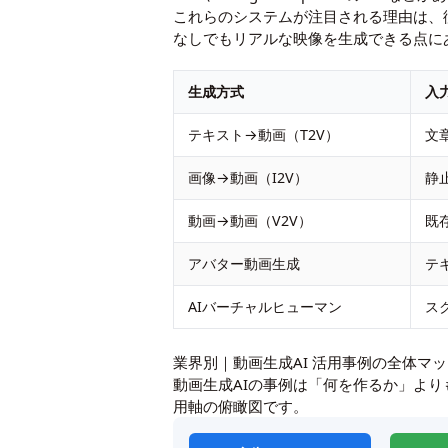
これらのシステムが注目される理由は、
なしでもリアルな映像を生成できる点に
生成方式
入
テキスト→動画（T2V）
文
画像→動画（I2V）
静
動画→動画（V2V）
既
アバター動画生成
テキ
AIバーチャルヒューマン
ス
業界別｜動画生成AI 活用事例の全体マ
動画生成AIの事例は「何を作るか」よ
用軸の俯瞰図です。