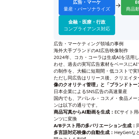
広告・マーケ
E
→
量産・パーソナライズ
商品
金融・医療・行政
コンプライアンス対応
広告・マーケティング領域の事例
海外大手ブランドのAI広告映像制作
2024年、コカ・コーラは生成AIを活用
わせ、過去の実写広告素材をベースにA
の制作を、大幅に短期間・低コストで実
ただし同広告はリリース後、クリエイタ
像のクオリティ管理」と「ブランドトー
日本企業によるSNS広告の高速量産
国内でも、アパレル・コスメ・食品メーカ
ンは以下の通りです。
商品写真からAI動画を生成：
ECサイト用
ンツに変換
A/Bテスト用の多バリエーション生成：
多言語対応映像の自動生成：
HeyGe
開コストを削減