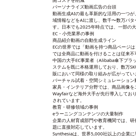
パーソナライズ動画広告の台頭
動画生成AIの最も革新的な活用の一つが
域情報などをAIに渡し、数千〜数万パタ
す。日本でも2025年時点では、一部の
EC・小売業界の事例
商品紹介動画の自動生成ライン
ECの世界では「動画を持つ商品ページは
では全商品に動画を付けることは従来不
中国の大手EC事業者（Alibaba傘
ステムを既に本格運用しており、数万SK
販において同様の取り組みが広がってい
バーチャル試着・空間シミュレーション
家具・インテリア分野では、商品画像をユ
Wayfairなど海外大手が先行導入し
されています。
教育・研修領域の事例
eラーニングコンテンツの大量制作
企業の人材育成部門や教育機関では、研
題に直接対応しています。
Synthesiaは、世界5,000社以