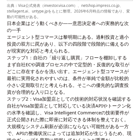
出典：Visa公式発表（investor.visa.com）、netshop.impress.co.jp、
stellagent.ai、untype.jpをもとに整理。2026年6月時点の情報であり、変
動の可能性がある。
日本企業はどう動くべきか——意思決定者への実務的な次
の一手
エージェント型コマースは黎明期にある。過剰投資と過小
投資の双方に罠があり、以下の四段階で段階的に備えるの
が現実的な対応と考えられる。
ステップ1：自社の「繰り返し購買」フローを棚卸しする
まず自社ECや調達プロセスの中で定型的・反復的な取引が
どこに存在するかを洗い出す。エージェント型コマースが
最初に実用化されやすいのは、条件が単純で金額が比較的
小さい定期取引だと考えられる。そこへの優先的な調査投
資が合理的な入り口となる。
ステップ2：Visa加盟店としての技術的対応状況を確認する
自社がVisa加盟店として対応している決済APIやトークン化
の水準を確認し、Visa Intelligent Commerceの技術要件が
正式公開された際に即座に対応できる体制を整えておく。
大規模なシステム刷新が必須にならない可能性がある一方
で、APIの整備状況によっては追加対応が生じうるため、現
状のギャップを早期に把握しておくことが重要だ。