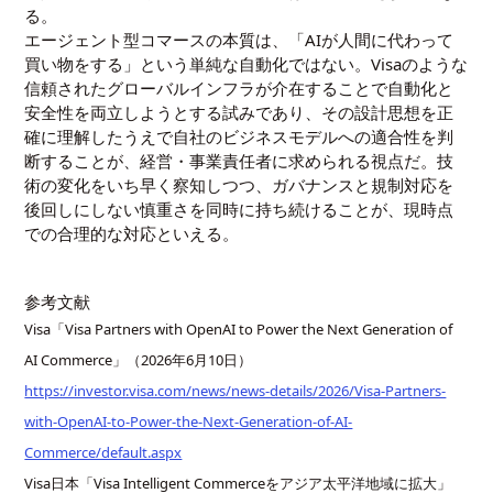
る。
エージェント型コマースの本質は、「AIが人間に代わって
買い物をする」という単純な自動化ではない。Visaのような
信頼されたグローバルインフラが介在することで自動化と
安全性を両立しようとする試みであり、その設計思想を正
確に理解したうえで自社のビジネスモデルへの適合性を判
断することが、経営・事業責任者に求められる視点だ。技
術の変化をいち早く察知しつつ、ガバナンスと規制対応を
後回しにしない慎重さを同時に持ち続けることが、現時点
での合理的な対応といえる。
参考文献
Visa「Visa Partners with OpenAI to Power the Next Generation of
AI Commerce」（2026年6月10日）
https://investor.visa.com/news/news-details/2026/Visa-Partners-
with-OpenAI-to-Power-the-Next-Generation-of-AI-
Commerce/default.aspx
Visa日本「Visa Intelligent Commerceをアジア太平洋地域に拡大」