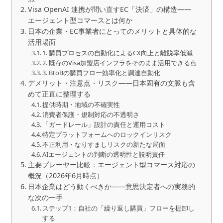
Visa OpenAI 連携が問い直すEC「決済」の構造——
エージェント型コマースとは何か
日本の企業・EC事業者にとってのメリットと具体的な
活用場面
1. 購買プロセスの自動化によるCX向上と離脱率低減
2. 既存のVisa加盟店インフラをそのまま活用できる点
3. BtoBの購買フロー効率化と調達自動化
デメリット・注意点・リスク——日本固有の文脈も含
めて正直に整理する
提供時期・地域の不確実性
消費者保護・規制対応の不透明さ
「ガードレール」設計の責任と運用コスト
特定プラットフォームへのロックインリスク
不正利用・なりすましリスクの新たな局面
AIエージェントの判断の透明性と説明責任
主要プレーヤー比較：エージェント型コマース対応の
概況（2026年6月時点）
日本企業はどう動くべきか——意思決定者への実務的
な次の一手
ステップ1：自社の「繰り返し購買」フローを棚卸し
する