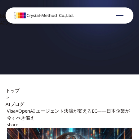
blog
AIブログ
トップ
＞
AIブログ
Visa×OpenAI エージェント決済が変えるEC——日本企業が
今すべき備え
share