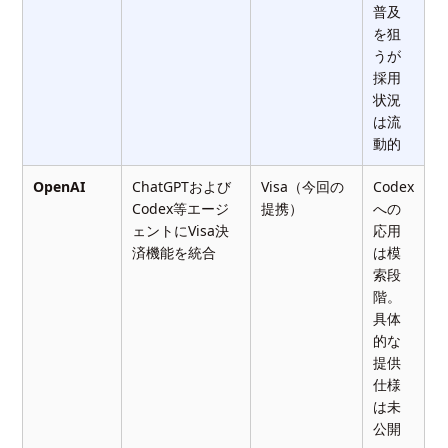
普及
を狙
うが
採用
状況
は流
動的
OpenAI
ChatGPTおよび
Visa（今回の
Codex
Codex等エージ
提携）
への
ェントにVisa決
応用
済機能を統合
は模
索段
階。
具体
的な
提供
仕様
は未
公開