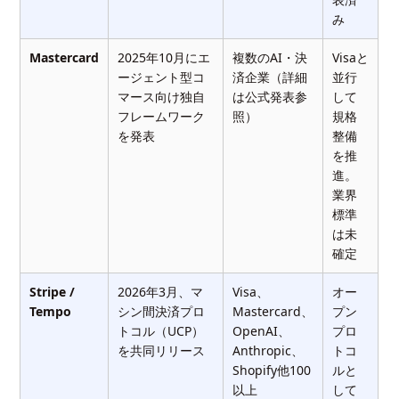
み
Mastercard
2025年10月にエ
複数のAI・決
Visaと
ージェント型コ
済企業（詳細
並行
マース向け独自
は公式発表参
して
フレームワーク
照）
規格
を発表
整備
を推
進。
業界
標準
は未
確定
Stripe /
2026年3月、マ
Visa、
オー
Tempo
シン間決済プロ
Mastercard、
プン
トコル（UCP）
OpenAI、
プロ
を共同リリース
Anthropic、
トコ
Shopify他100
ルと
以上
して