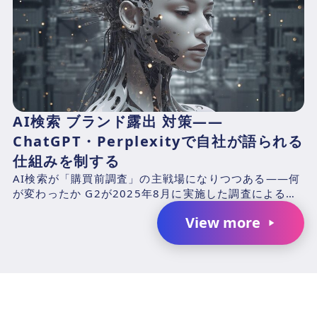
AI検索 ブランド露出 対策——
ChatGPT・Perplexityで自社が語られる
仕組みを制する
AI検索が「購買前調査」の主戦場になりつつある——何
が変わったか G2が2025年8月に実施した調査による
と、B2Bソフトウェアバイヤーの87%がAIチャットボ...
View more
AIで、業務の生産性を変革しません