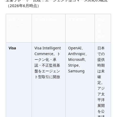
（2026年6月時点）
企業／ネッ
主な取り組み
主要連携先
特記
トワーク
事
項・
限界
Visa
Visa Intelligent
OpenAI、
日本
Commerce。ト
Anthropic、
での
ークン化・承
Microsoft、
提供
認・不正監視基
Stripe、
時期
盤をエージェン
Samsung
は未
ト型取引に開放
確
定。
アジ
ア太
平洋
展開
を公
表済