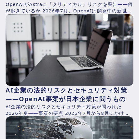
OpenAIがAstraに「クリティカル」リスクを警告——何
が起きているか 2026年7月、OpenAIは開発中の新世代
AIモデル「Astra」の予備評価におい...
AI企業の法的リスクとセキュリティ対策
——OpenAI事案が日本企業に問うもの
AI企業の法的リスクとセキュリティ対策が問われた
2026年夏——事案の要点 2026年7月から8月にかけ
て、AIプラットフォームが抱える構造的リスクを同時に
露出...