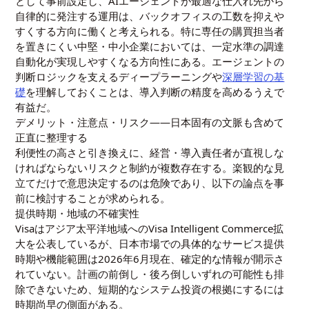
として事前設定し、AIエージェントが最適な仕入れ先から
自律的に発注する運用は、バックオフィスの工数を抑えや
すくする方向に働くと考えられる。特に専任の購買担当者
を置きにくい中堅・中小企業においては、一定水準の調達
自動化が実現しやすくなる方向性にある。エージェントの
判断ロジックを支えるディープラーニングや
深層学習の基
礎
を理解しておくことは、導入判断の精度を高めるうえで
有益だ。
デメリット・注意点・リスク——日本固有の文脈も含めて
正直に整理する
利便性の高さと引き換えに、経営・導入責任者が直視しな
ければならないリスクと制約が複数存在する。楽観的な見
立てだけで意思決定するのは危険であり、以下の論点を事
前に検討することが求められる。
提供時期・地域の不確実性
Visaはアジア太平洋地域へのVisa Intelligent Commerce拡
大を公表しているが、日本市場での具体的なサービス提供
時期や機能範囲は2026年6月現在、確定的な情報が開示さ
れていない。計画の前倒し・後ろ倒しいずれの可能性も排
除できないため、短期的なシステム投資の根拠にするには
時期尚早の側面がある。