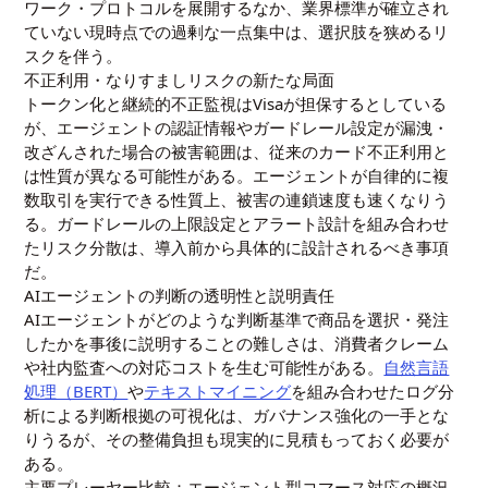
ワーク・プロトコルを展開するなか、業界標準が確立され
ていない現時点での過剰な一点集中は、選択肢を狭めるリ
スクを伴う。
不正利用・なりすましリスクの新たな局面
トークン化と継続的不正監視はVisaが担保するとしている
が、エージェントの認証情報やガードレール設定が漏洩・
改ざんされた場合の被害範囲は、従来のカード不正利用と
は性質が異なる可能性がある。エージェントが自律的に複
数取引を実行できる性質上、被害の連鎖速度も速くなりう
る。ガードレールの上限設定とアラート設計を組み合わせ
たリスク分散は、導入前から具体的に設計されるべき事項
だ。
AIエージェントの判断の透明性と説明責任
AIエージェントがどのような判断基準で商品を選択・発注
したかを事後に説明することの難しさは、消費者クレーム
や社内監査への対応コストを生む可能性がある。
自然言語
処理（BERT）
や
テキストマイニング
を組み合わせたログ分
析による判断根拠の可視化は、ガバナンス強化の一手とな
りうるが、その整備負担も現実的に見積もっておく必要が
ある。
主要プレーヤー比較：エージェント型コマース対応の概況