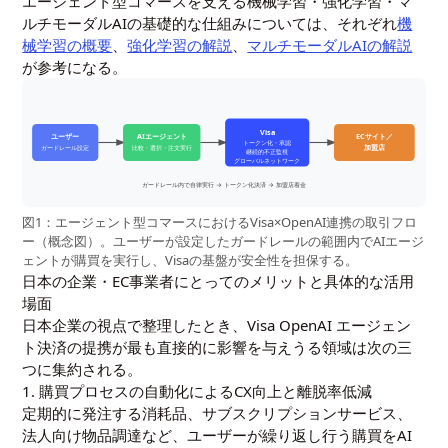
エージェント型コマースを支える機械学習・強化学習・マ
ルチモーダルAIの基礎的な仕組みについては、それぞれ
機
械学習の概要
、
強化学習の解説
、
マルチモーダルAIの解説
が参考になる。
Visa
ユーザー
AIエージェント
ECサイト／
トークン化・承認
加盟店
ガードレール設定
比較・選択・注文実行
継続的不正監視
グローバルネットワーク
ガードレール内で自律実行 → トークン化決済 → 加盟店着金
図1：エージェント型コマースにおけるVisa×OpenAI連携の取引フロ
ー（概念図）。ユーザーが設定したガードレールの範囲内でAIエージ
ェントが購買を実行し、Visaの基盤が安全性を担保する。
日本の企業・EC事業者にとってのメリットと具体的な活用
場面
日本企業の視点で整理したとき、Visa OpenAI エージェン
ト決済の提携が最も直接的に影響を与えうる領域は次の三
つに集約される。
1. 購買プロセスの自動化によるCX向上と離脱率低減
定期的に発注する消耗品、サブスクリプションサービス、
法人向け物品調達など、ユーザーが繰り返し行う購買をAI