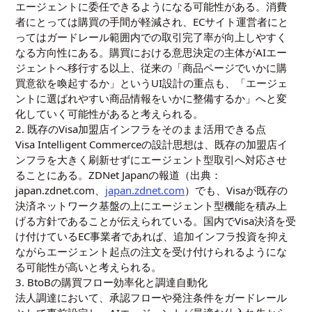
エージェントに委任できるようになる可能性がある。消費
者にとっては購買の手間が軽減され、ECサイト運営者にと
ってはガードレール範囲内での取引完了率が向上しやすく
なる方向性にある。購買における意思決定の主体がAIエー
ジェントへ移行する以上、従来の「商品ページでいかに購
買意欲を喚起するか」というUI設計の重点も、「エージェ
ントに選ばれやすい商品情報をいかに整備するか」へと変
化していく可能性があると考えられる。
2. 既存のVisa加盟店インフラをそのまま活用できる点
Visa Intelligent Commerceの設計思想は、既存の加盟店イ
ンフラを大きく刷新せずにエージェント型取引へ対応させ
ることにある。ZDNet Japanの報道（出典：
japan.zdnet.com、
japan.zdnet.com
）でも、Visaが既存の
決済ネットワーク基盤の上にエージェント型機能を積み上
げる方針であることが伝えられている。国内でVisa決済を受
け付けているEC事業者であれば、追加インフラ投資を抑え
ながらエージェント起点の注文を受け付けられるようにな
る可能性が高いと考えられる。
3. BtoBの購買フロー効率化と調達自動化
法人調達において、承認フローや発注条件をガードレール