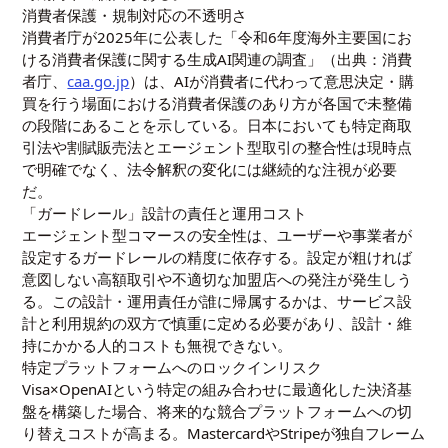
消費者保護・規制対応の不透明さ
消費者庁が2025年に公表した「令和6年度海外主要国にお
ける消費者保護に関する生成AI関連の調査」（出典：消費
者庁、
caa.go.jp
）は、AIが消費者に代わって意思決定・購
買を行う場面における消費者保護のあり方が各国で未整備
の段階にあることを示している。日本においても特定商取
引法や割賦販売法とエージェント型取引の整合性は現時点
で明確でなく、法令解釈の変化には継続的な注視が必要
だ。
「ガードレール」設計の責任と運用コスト
エージェント型コマースの安全性は、ユーザーや事業者が
設定するガードレールの精度に依存する。設定が粗ければ
意図しない高額取引や不適切な加盟店への発注が発生しう
る。この設計・運用責任が誰に帰属するかは、サービス設
計と利用規約の双方で慎重に定める必要があり、設計・維
持にかかる人的コストも無視できない。
特定プラットフォームへのロックインリスク
Visa×OpenAIという特定の組み合わせに最適化した決済基
盤を構築した場合、将来的な競合プラットフォームへの切
り替えコストが高まる。MastercardやStripeが独自フレーム