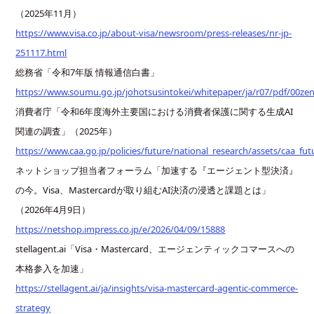
（2025年11月）
https://www.visa.co.jp/about-visa/newsroom/press-releases/nr-jp-
251117.html
総務省「令和7年版 情報通信白書」
https://www.soumu.go.jp/johotsusintokei/whitepaper/ja/r07/pdf/00zen
消費者庁「令和6年度海外主要国における消費者保護に関する生成AI
関連の調査」（2025年）
https://www.caa.go.jp/policies/future/national_research/assets/caa_fu
ネットショップ担当者フォーラム「加速する『エージェント型決済』
の今。Visa、Mastercardが取り組むAI決済の浸透と課題とは」
（2026年4月9日）
https://netshop.impress.co.jp/e/2026/04/09/15888
stellagent.ai「Visa・Mastercard、エージェンティックコマースへの
本格参入を加速」
https://stellagent.ai/ja/insights/visa-mastercard-agentic-commerce-
strategy