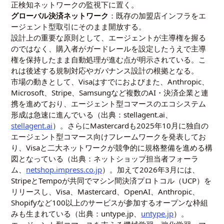
正検知ネットワークの監視下に置く。
グローバル決済ネットワーク
：既存の加盟店インフラをエ
ージェント型取引にそのまま開放する。
設計上の重要な原則として、エージェントが主導権を握る
のではなく、購入者がガードレールを設定したうえで主導
権を保持したまま自動処理が進む点が明示されている。こ
れは後述する規制対応やガバナンス設計の根拠となる。
市場の動きとして、Visaはすでにおよびまた、Anthropic、
Microsoft、Stripe、Samsungなど複数のAI・決済企業と連
携を進めており、エージェント型コマースのエコシステム
形成は急速に進んでいる（出典：stellagent.ai、
stellagent.ai
）。さらにMastercardも2025年10月に独自の
エージェント型コマース向けフレームワークを発表してお
り、Visaと二大ネットワークが競争的に規格整備を進める構
図となっている（出典：ネットショップ担当者フォーラ
ム、
netshop.impress.co.jp
）。加えて2026年3月には、
StripeとTempoが共同でマシン間決済プロトコル（UCP）を
リリースし、Visa、Mastercard、OpenAI、Anthropic、
Shopifyなど100以上のサービスが参加するオープンな枠組
みも生まれている（出典：untype.jp、
untype.jp
）。