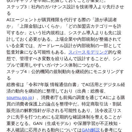
ステップ3：社内のガバナンス設計を技術導入より先行させ
る
AIエージェントが購買権限を代行する際の「誰が承認者
か」「上限金額はいくらか」「どの加盟店カテゴリーを許
可するか」という社内規程は、システム導入よりも先に設
計しておく必要がある。上場企業や内部統制が整備されて
いる企業では、ガードレール設計が内部統制の一部として
監査対象になる可能性もある。
スパースモデリング
的な発
想で、管理すべき変数を絞り込んで設計することが、シン
プルで運用しやすいガバナンス体制につながる。
ステップ4：公的機関の規制動向を継続的にモニタリングす
る
総務省は「令和7年版 情報通信白書」でAI活用とデジタル経
済の動向を継続的に整理しており（出典：総務省、
soumu.go.jp
）、消費者庁も前掲の調査を通じてAIによる購
買の消費者保護上の論点を整理中だ。特定商取引法・割賦
販売法の解釈指針が示される可能性もあり、法令改正リス
クに先手を打つためにも定期的な確認体制を整えることが
重要となる。GAN（生成モデル）や深層学習が不正検知・
本人確認に応用される動向については
GAN解説
も参考にな