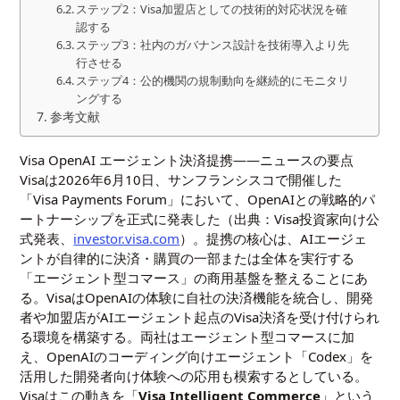
ステップ2：Visa加盟店としての技術的対応状況を確
認する
ステップ3：社内のガバナンス設計を技術導入より先
行させる
ステップ4：公的機関の規制動向を継続的にモニタリ
ングする
参考文献
Visa OpenAI エージェント決済提携——ニュースの要点
Visaは2026年6月10日、サンフランシスコで開催した
「Visa Payments Forum」において、OpenAIとの戦略的パ
ートナーシップを正式に発表した（出典：Visa投資家向け公
式発表、
investor.visa.com
）。提携の核心は、AIエージェ
ントが自律的に決済・購買の一部または全体を実行する
「エージェント型コマース」の商用基盤を整えることにあ
る。VisaはOpenAIの体験に自社の決済機能を統合し、開発
者や加盟店がAIエージェント起点のVisa決済を受け付けられ
る環境を構築する。両社はエージェント型コマースに加
え、OpenAIのコーディング向けエージェント「Codex」を
活用した開発者向け体験への応用も模索するとしている。
Visaはこの動きを「
Visa Intelligent Commerce
」という