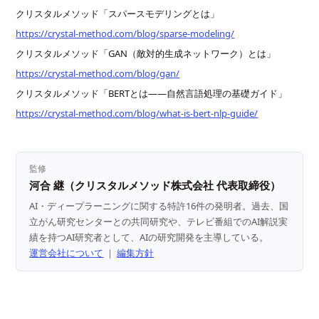
クリスタルメソッド「スパースモデリングとは」
https://crystal-method.com/blog/sparse-modeling/
クリスタルメソッド「GAN（敵対的生成ネットワーク）とは」
https://crystal-method.com/blog/gan/
クリスタルメソッド「BERTとは——自然言語処理の基礎ガイド」
https://crystal-method.com/blog/what-is-bert-nlp-guide/
監修
河合 継（クリスタルメソッド株式会社 代表取締役）
AI・ディープラーニングに関する特許16件の発明者。過去、国
立がん研究センターとの共同研究や、テレビ番組でのAI解説実
績を持つAI研究者として、AIの研究開発を主導している。
運営会社について
｜
編集方針