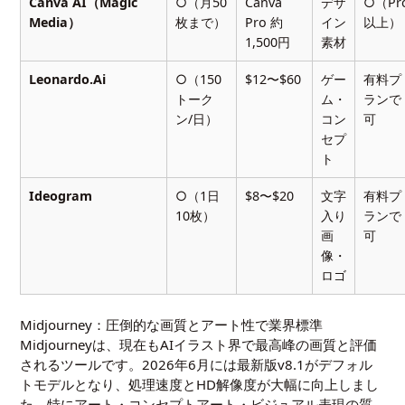
Canva AI（Magic
○（月50
Canva
デザ
○（Pr
Media）
枚まで）
Pro 約
イン
以上）
1,500円
素材
Leonardo.Ai
○（150
$12〜$60
ゲー
有料プ
トーク
ム・
ランで
ン/日）
コン
可
セプ
ト
Ideogram
○（1日
$8〜$20
文字
有料プ
10枚）
入り
ランで
画
可
像・
ロゴ
Midjourney：圧倒的な画質とアート性で業界標準
Midjourneyは、現在もAIイラスト界で最高峰の画質と評価
されるツールです。2026年6月には最新版v8.1がデフォル
トモデルとなり、処理速度とHD解像度が大幅に向上しまし
た。特にアート・コンセプトアート・ビジュアル表現の質