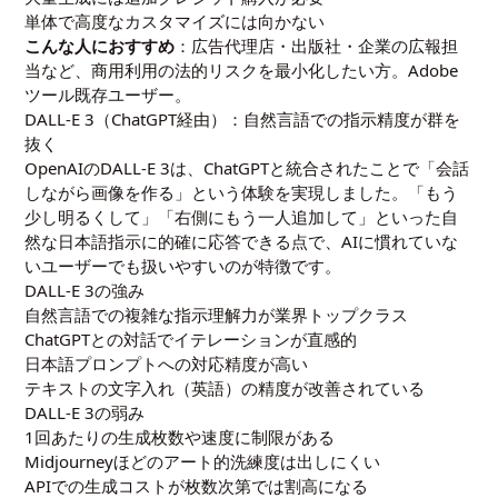
単体で高度なカスタマイズには向かない
こんな人におすすめ
：広告代理店・出版社・企業の広報担
当など、商用利用の法的リスクを最小化したい方。Adobe
ツール既存ユーザー。
DALL-E 3（ChatGPT経由）：自然言語での指示精度が群を
抜く
OpenAIのDALL-E 3は、ChatGPTと統合されたことで「会話
しながら画像を作る」という体験を実現しました。「もう
少し明るくして」「右側にもう一人追加して」といった自
然な日本語指示に的確に応答できる点で、AIに慣れていな
いユーザーでも扱いやすいのが特徴です。
DALL-E 3の強み
自然言語での複雑な指示理解力が業界トップクラス
ChatGPTとの対話でイテレーションが直感的
日本語プロンプトへの対応精度が高い
テキストの文字入れ（英語）の精度が改善されている
DALL-E 3の弱み
1回あたりの生成枚数や速度に制限がある
Midjourneyほどのアート的洗練度は出しにくい
APIでの生成コストが枚数次第では割高になる