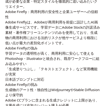
成が必要な企業・特定スタイルを徹底的に追い込みたいク
リエイター。
Adobe Firefly：商用利用の安全性と企業ユーザーへの信頼
性
Adobe Fireflyは、Adobeが商用利用を前提に設計したAI画
像生成サービスです。学習データにAdobe Stockの許諾済み
素材・著作権フリーコンテンツのみを使用しており、生成
物の商用利用における法的リスクが他サービスより格段に
低い点が最大の差別化ポイントです。
Adobe Fireflyの強み
学習データの透明性が高く、商用利用に安心して使える
Photoshop・Illustratorと統合され、既存ワークフローに組
み込みやすい
「生成塗りつぶし」「テキストエフェクト」など実用機能
が充実
日本語プロンプトに対応
Adobe Fireflyの弱み
生成物のアート性・独自性はMidjourneyやStable Diffusion
より保守的
Adobe CCプランに含まれる生成クレジットに上限があり、
大量生成には追加クレジット購入が必要