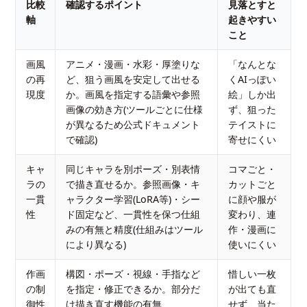
比較
確認するポイント
見落とすと
軸
起きやすい
こと
画風
アニメ・漫画・水彩・厚塗りな
「なんとな
の再
ど、狙う画風を安定して出せる
くAIっぽい
現度
か。画風を指定する語彙や参照
絵」しか出
画像の効き方(ツールごとに仕様
ず、狙った
が異なるため公式ドキュメント
テイストに
で確認)
寄せにくい
キャ
同じキャラを別ポーズ・別表情
コマごと・
ラの
で描き直せるか。参照画像・キ
カットごと
一貫
ャラクター学習(LoRA等)・シー
に顔や服が
性
ド固定など、一貫性を保つ仕組
変わり、連
みの有無と精度(仕組みはツール
作・漫画に
により異なる)
使いにくい
作画
構図・ポーズ・視線・手指など
惜しい一枚
の制
を指定・修正できるか。部分だ
が出ても直
御性
け描き直す機能の有無
せず、当た