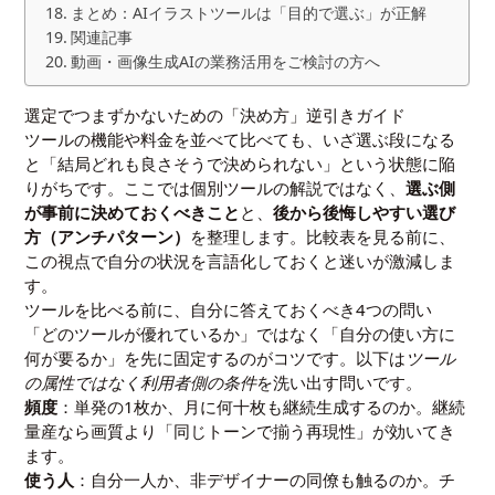
まとめ：AIイラストツールは「目的で選ぶ」が正解
関連記事
動画・画像生成AIの業務活用をご検討の方へ
選定でつまずかないための「決め方」逆引きガイド
ツールの機能や料金を並べて比べても、いざ選ぶ段になる
と「結局どれも良さそうで決められない」という状態に陥
りがちです。ここでは個別ツールの解説ではなく、
選ぶ側
が事前に決めておくべきこと
と、
後から後悔しやすい選び
方（アンチパターン）
を整理します。比較表を見る前に、
この視点で自分の状況を言語化しておくと迷いが激減しま
す。
ツールを比べる前に、自分に答えておくべき4つの問い
「どのツールが優れているか」ではなく「自分の使い方に
何が要るか」を先に固定するのがコツです。以下は
ツール
の属性ではなく利用者側の条件
を洗い出す問いです。
頻度
：単発の1枚か、月に何十枚も継続生成するのか。継続
量産なら画質より「同じトーンで揃う再現性」が効いてき
ます。
使う人
：自分一人か、非デザイナーの同僚も触るのか。チ