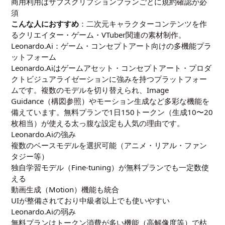
商用利用はサブスクリプションプランごとに規約確認が必
須
こんな人におすすめ
：二次元キャラクターコンテンツを作
るクリエイター・ゲーム・VTuber関連の素材制作。
Leonardo.Ai：ゲーム・コンセプトアート向けの多機能プラ
ットフォーム
Leonardo.Aiはゲームアセット・コンセプトアート・プロダ
クトビジュアライゼーションに強みを持つプラットフォー
ムです。複数のモデルを切り替えられ、Image
Guidance（構図参照）やモーション生成など多彩な機能を
備えています。無料プランで1日150トークン（生成10〜20
枚相当）が使える太っ腹な設定も人気の理由です。
Leonardo.Aiの強み
複数のベースモデルを選択可能（アニメ・リアル・ファン
タジー等）
独自学習モデル（Fine-tuning）が無料プランでも一定数使
える
動画生成（Motion）機能も統合
UIが整備されており中級者以上でも使いやすい
Leonardo.Aiの弱み
無料プランはトークン消費が多い機能（高解像度等）で枯