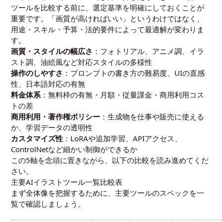
ツールを比較する前に、選定基準を明確にしておくことが
重要です。「画質が高ければいい」というわけではなく、
用途・スキル・予算・法的要件によって最適解が変わりま
す。
画質・スタイルの幅広さ
：フォトリアル、アニメ調、イラ
スト調、油絵風など対応スタイルの多様性
操作のしやすさ
：プロンプトの書き方の難易度、UIの直感
性、日本語対応の有無
料金体系
：無料枠の有無・月額・従量課金・商用利用コス
トの差
商用利用・著作権ポリシー
：生成物を仕事や販売に使える
か、学習データの透明性
カスタマイズ性
：LoRAや追加学習、APIアクセス、
ControlNetなど細かい制御ができるか
この5軸を念頭に置きながら、以下の比較を読み進めてくだ
さい。
主要AIイラストツール一覧比較表
まず全体像を把握するために、主要ツールのスペックを一
覧で確認しましょう。