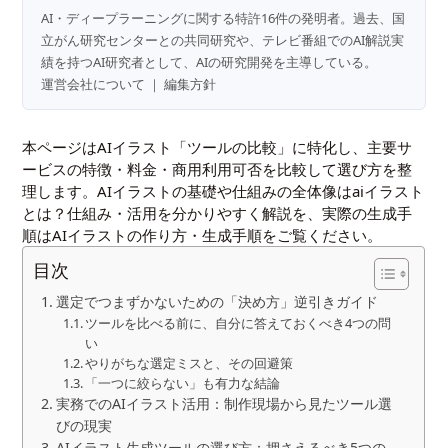
AI・ディープラーニングに関する特許16件の発明者。過去、国
立がん研究センターとの共同研究や、テレビ番組でのAI解説実
績を持つAI研究者として、AIの研究開発を主導している。
運営会社について
｜
編集方針
本ページはAIイラスト「ツールの比較」に特化し、主要サ
ービスの特徴・料金・商用利用可否を比較して選び方を整
理します。AIイラストの基礎や仕組みの全体像は
aiイラスト
とは？仕組み・活用を分かりやすく解説
を、実際の生成手
順は
AIイラストの作り方・生成手順
をご覧ください。
目次
選定でつまずかないための「決め方」逆引きガイド
ツールを比べる前に、自分に答えておくべき4つの問
い
やりがちな選定ミスと、その回避策
「一つに絞らない」も有力な結論
実務でのAIイラスト活用：制作現場から見たツール選
びの現実
AIイラスト生成ツールの選び方：押さえるべき5つの