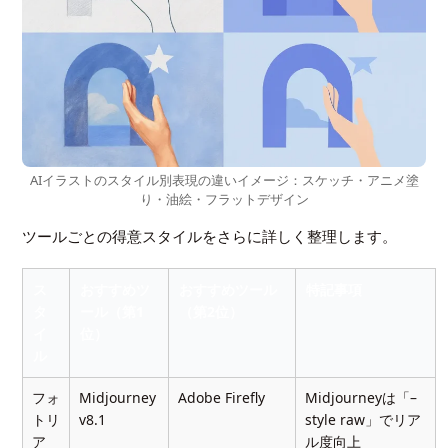
AIイラストのスタイル別表現の違いイメージ：スケッチ・アニメ塗
り・油絵・フラットデザイン
ツールごとの得意スタイルをさらに詳しく整理します。
ス
おすすめツ
おすすめツール
特記事項
タ
ール（第1
（第2位）
イ
位）
ル
フォ
Midjourney
Adobe Firefly
Midjourneyは「–
トリ
v8.1
style raw」でリア
ア
ル度向上