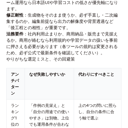
ーム運用なら日本語UIや学習コストの低さが優先軸になり
ます。
修正耐性
：生成物をそのまま使うか、必ず手直し・二次編
集するのか。編集前提なら出力の解像度や背景透過など
「後工程との相性」が重要です。
法務要件
：社内利用止まりか、商用納品・販売まで見据え
るか。商用が絡むなら利用規約や学習データの扱いを事前
に押さえる必要があります（各ツールの規約は変更される
ため、必ず公式で最新条件を確認してください）。
やりがちな選定ミスと、その回避策
アン
なぜ失敗しやすいか
代わりにすべきこと
チパ
ター
ン
ラン
「作例の見栄え」と
上の4つの問いに照ら
キン
「自分の用途での使い
し、自分の条件に合
グ1
やすさ」は別物。上位
う軸で選ぶ
位の
でも運用条件が合わな