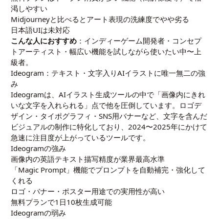
渇しやすい
Midjourneyと比べるとアート表現の洗練度でやや劣る
日本語UIは未対応
こんな人におすすめ
：インディーゲーム開発者・コンセプ
トアーティスト・幅広い機能を試しながら使いたい中〜上
級者。
Ideogram：テキスト・文字入りAIイラストに唯一無二の強
み
Ideogramは、AIイラスト生成ツールの中で「画像内にきれ
いな文字を入れられる」点で他を圧倒しています。ロゴデ
ザイン・タイポグラフィ・SNS用バナーなど、文字を含んだ
ビジュアルの制作に特化しており、2024〜2025年にかけて
急速に注目度が上がっているツールです。
Ideogramの強み
画像内の英語テキスト描写精度が業界最高水準
「Magic Prompt」機能でプロンプトを自動補完・強化して
くれる
ロゴ・バナー・ポスター用途での実用性が高い
無料プランで1日10枚生成可能
Ideogramの弱み