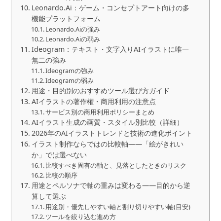
Leonardo.Ai：ゲーム・コンセプトアート向けの多
機能プラットフォーム
Leonardo.Aiの強み
Leonardo.Aiの弱み
Ideogram：テキスト・文字入りAIイラストに唯一
無二の強み
Ideogramの強み
Ideogramの弱み
用途・目的別のおすすめツール選び方ガイド
AIイラストの著作権・商用利用の注意点
サービス別の商用利用ポリシーまとめ
AIイラスト生成の画質・スタイル別比較（詳細）
2026年のAIイラストトレンドと技術の進化ポイント
イラスト制作ならではの比較軸——「絵がきれい
か」では選べない
比較すべき固有の軸と、見落としたときのリスク
比較の順序
用途とペルソナで軸の重みは変わる——目的から逆
算して選ぶ
用途別・優先しやすい軸と割り切りやすい軸(目安)
ツールを絞り込む進め方