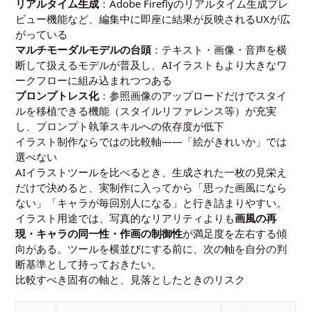
リアルタイム生成
：Adobe Fireflyのリアルタイム生成プレ
ビュー機能など、編集中に即座に結果が反映されるUXが広
がっている
マルチモーダルモデルの台頭
：テキスト・画像・音声を横
断して扱えるモデルが普及し、AIイラストもより大きなワ
ークフローに組み込まれつつある
プロンプトレス化
：参照画像のアップロードだけでスタイ
ルを移植できる機能（スタイルリファレンス等）が充実
し、プロンプト執筆スキルへの依存度が低下
イラスト制作ならではの比較軸——「絵がきれいか」では
選べない
AIイラストツールを比べるとき、生成された一枚の見栄え
だけで決めると、実制作に入ってから「思った画風になら
ない」「キャラが毎回別人になる」と行き詰まりやすい。
イラスト用途では、写真的なリアリティよりも
画風の再
現・キャラの同一性・作画の制御性
が満足度を左右する傾
向がある。ツールを横並びにする前に、次の軸を自分の判
断基準として持っておきたい。
比較すべき固有の軸と、見落としたときのリスク