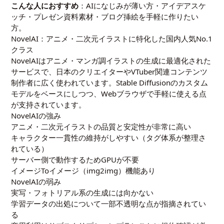
こんな人におすすめ
：AIになじみが薄い方・アイデアスケ
ッチ・プレゼン資料素材・ブログ挿絵を手軽に作りたい
方。
NovelAI：アニメ・二次元イラストに特化した国内人気No.1
クラス
NovelAIはアニメ・マンガ調イラストの生成に最適化された
サービスで、日本のクリエイターやVTuber関連コンテンツ
制作者に広く使われています。Stable Diffusionのカスタム
モデルをベースにしつつ、Webブラウザで手軽に使える点
が支持されています。
NovelAIの強み
アニメ・二次元イラストの品質と安定性が非常に高い
キャラクター一貫性の維持がしやすい（タグ体系が整理さ
れている）
サーバー側で動作するためGPUが不要
イメージToイメージ（img2img）機能あり
NovelAIの弱み
実写・フォトリアル系の生成には向かない
学習データの出処について一部不透明な点が指摘されてい
る