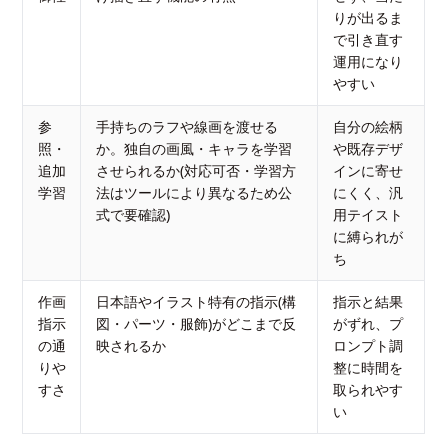
りが出るま
で引き直す
運用になり
やすい
参
手持ちのラフや線画を渡せる
自分の絵柄
照・
か。独自の画風・キャラを学習
や既存デザ
追加
させられるか(対応可否・学習方
インに寄せ
学習
法はツールにより異なるため公
にくく、汎
式で要確認)
用テイスト
に縛られが
ち
作画
日本語やイラスト特有の指示(構
指示と結果
指示
図・パーツ・服飾)がどこまで反
がずれ、プ
の通
映されるか
ロンプト調
りや
整に時間を
すさ
取られやす
い