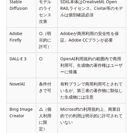
Stable
モデル
SDXL本体はCreativeML Open
Diffusion
のライ
RAILライセンス。Civitai等のモデ
センス
ルは個別確認必須
次第
Adobe
○（明
Adobeが商用利用の安全性を保
Firefly
示的に
証。Adobe CCプランが必要
許可）
DALL-E 3
○
OpenAI利用規約の範囲内で商用
利用可。生成物の著作権はユーザ
ーに帰属
NovelAI
条件付
有料プランで商用利用可とされて
きで可
いるが、第三者の著作物に類似し
た生成物には注意
Bing Image
△（個
Microsoftの利用規約上、商業目
Creator
人利用
的での利用は明示的に許可されて
に限
いない
定）