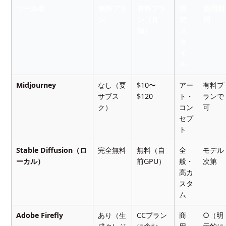
ツール名
無料プラ
有料プラ
得
商用利
ン
ン（月
意
用
額）
ス
タ
イ
ル
Midjourney
なし（要
$10〜
アー
有料プ
サブス
$120
ト・
ランで
ク）
コン
可
セプ
ト
Stable Diffusion（ロ
完全無料
無料（自
全
モデル
ーカル）
前GPU）
般・
次第
高カ
スタ
ム
Adobe Firefly
あり（生
CCプラン
商
○（明