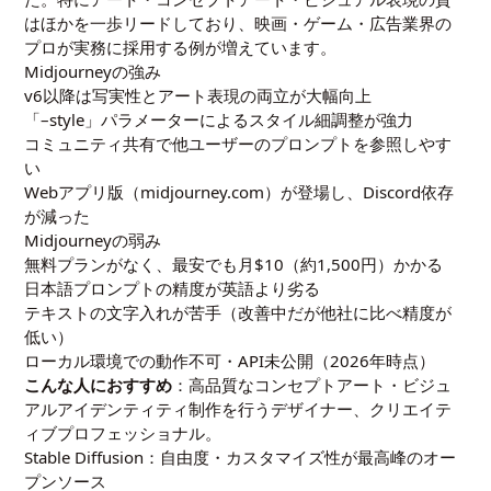
はほかを一歩リードしており、映画・ゲーム・広告業界の
プロが実務に採用する例が増えています。
Midjourneyの強み
v6以降は写実性とアート表現の両立が大幅向上
「–style」パラメーターによるスタイル細調整が強力
コミュニティ共有で他ユーザーのプロンプトを参照しやす
い
Webアプリ版（midjourney.com）が登場し、Discord依存
が減った
Midjourneyの弱み
無料プランがなく、最安でも月$10（約1,500円）かかる
日本語プロンプトの精度が英語より劣る
テキストの文字入れが苦手（改善中だが他社に比べ精度が
低い）
ローカル環境での動作不可・API未公開（2026年時点）
こんな人におすすめ
：高品質なコンセプトアート・ビジュ
アルアイデンティティ制作を行うデザイナー、クリエイテ
ィブプロフェッショナル。
Stable Diffusion：自由度・カスタマイズ性が最高峰のオー
プンソース