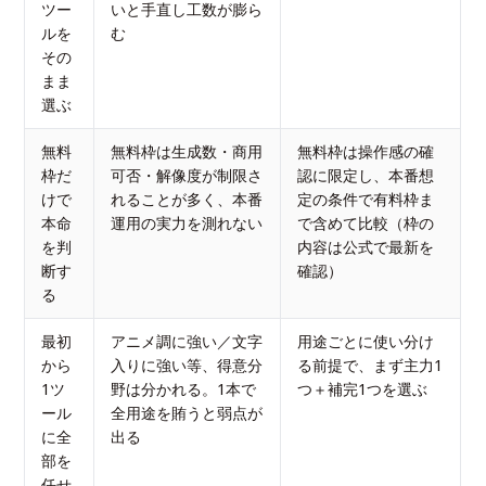
ツー
いと手直し工数が膨ら
ルを
む
その
まま
選ぶ
無料
無料枠は生成数・商用
無料枠は操作感の確
枠だ
可否・解像度が制限さ
認に限定し、本番想
けで
れることが多く、本番
定の条件で有料枠ま
本命
運用の実力を測れない
で含めて比較（枠の
を判
内容は公式で最新を
断す
確認）
る
最初
アニメ調に強い／文字
用途ごとに使い分け
から
入りに強い等、得意分
る前提で、まず主力1
1ツ
野は分かれる。1本で
つ＋補完1つを選ぶ
ール
全用途を賄うと弱点が
に全
出る
部を
任せ