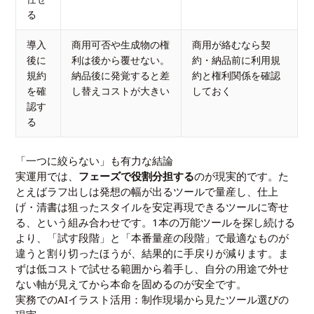
る
導入
商用可否や生成物の権
商用が絡むなら契
後に
利は後から覆せない。
約・納品前に利用規
規約
納品後に発覚すると差
約と権利関係を確認
を確
し替えコストが大きい
しておく
認す
る
「一つに絞らない」も有力な結論
実運用では、
フェーズで役割分担する
のが現実的です。た
とえばラフ出しは発想の幅が出るツールで量産し、仕上
げ・清書は狙ったスタイルを安定再現できるツールに寄せ
る、という組み合わせです。1本の万能ツールを探し続ける
より、「試す段階」と「本番量産の段階」で最適なものが
違うと割り切ったほうが、結果的に手戻りが減ります。ま
ずは低コストで試せる範囲から着手し、自分の用途で外せ
ない軸が見えてから本命を固めるのが安全です。
実務でのAIイラスト活用：制作現場から見たツール選びの