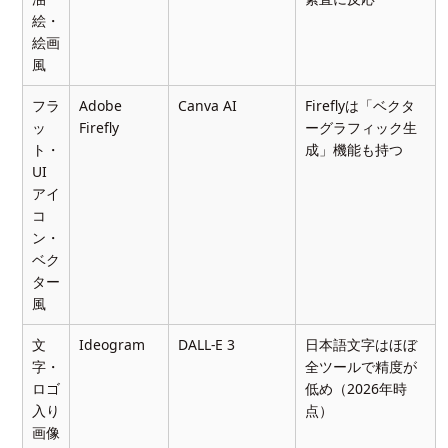
絵・
絵画
風
フラ
Adobe
Canva AI
Fireflyは「ベクタ
ッ
Firefly
ーグラフィック生
ト・
成」機能も持つ
UI
アイ
コ
ン・
ベク
ター
風
文
Ideogram
DALL-E 3
日本語文字はほぼ
字・
全ツールで精度が
ロゴ
低め（2026年時
入り
点）
画像