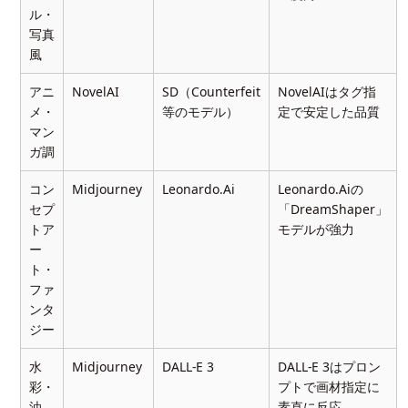
ル・
写真
風
アニ
NovelAI
SD（Counterfeit
NovelAIはタグ指
メ・
等のモデル）
定で安定した品質
マン
ガ調
コン
Midjourney
Leonardo.Ai
Leonardo.Aiの
セプ
「DreamShaper」
トア
モデルが強力
ー
ト・
ファ
ンタ
ジー
水
Midjourney
DALL-E 3
DALL-E 3はプロン
彩・
プトで画材指定に
油
素直に反応