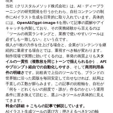
現実
当社（クリスタルメソッド株式会社）は、AI・ディープラ
ーニングの研究開発を行うかたわら、自社コンテンツの制
作にAIイラスト生成を日常的に取り入れています。具体的
には、
OpenAIのgpt-image-1
を用いて記事の図解やアイ
キャッチを内製しており、その実務経験から言えるのは
「ツールの画質ランキングと、業務で使いやすいツールは
必ずしも一致しない」という点です。
個人が1枚の力作を仕上げる場合と、企業がコンテンツを継
続的に量産する場合とでは、重視すべき軸が変わります。
制作現場で実際に効いてくるのは、単発の画質よりも
スタ
イルの一貫性（複数枚を同じトーンで揃えられるか）
、
API
やプロンプト経由での自動化しやすさ
、そして
商用利用条
件の明確さ
です。比較表で上位のツールでも、ブランドの
世界観に沿った図版を毎回安定して出せなければ、結局は
手直しの工数が膨らみます。この記事の比較軸を、自社が
「何を・どれくらいの頻度で・誰が」作るのかという運用
条件に置き換えて読むと、選ぶべきツールが具体的に見え
てきます。
料金の詳細 →
こちらの記事
で解説しています。
AIイラスト生成ツールの選び方：押さえるべき5つの軸