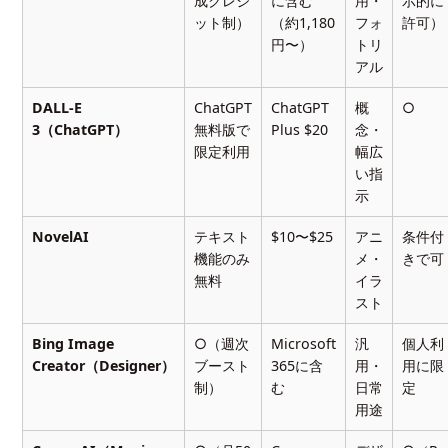
成クレジ
に含む
用・
示的に
ット制）
（約1,180
フォ
許可）
円〜）
トリ
アル
DALL-E
ChatGPT
ChatGPT
概
○
3（ChatGPT）
無料版で
Plus $20
念・
限定利用
幅広
い指
示
NovelAI
テキスト
$10〜$25
アニ
条件付
機能のみ
メ・
きで可
無料
イラ
スト
Bing Image
○（週次
Microsoft
汎
個人利
Creator（Designer）
ブースト
365に含
用・
用に限
制）
む
日常
定
用途