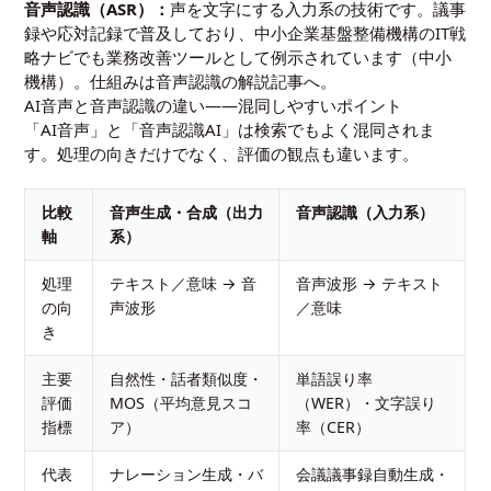
音声認識（ASR）：
声を文字にする入力系の技術です。議事
録や応対記録で普及しており、中小企業基盤整備機構のIT戦
略ナビでも業務改善ツールとして例示されています（
中小
機構
）。仕組みは
音声認識の解説記事
へ。
AI音声と音声認識の違い――混同しやすいポイント
「AI音声」と「音声認識AI」は検索でもよく混同されま
す。処理の向きだけでなく、評価の観点も違います。
比較
音声生成・合成（出力
音声認識（入力系）
軸
系）
処理
テキスト／意味 → 音
音声波形 → テキスト
の向
声波形
／意味
き
主要
自然性・話者類似度・
単語誤り率
評価
MOS（平均意見スコ
（WER）・文字誤り
指標
ア）
率（CER）
代表
ナレーション生成・バ
会議議事録自動生成・