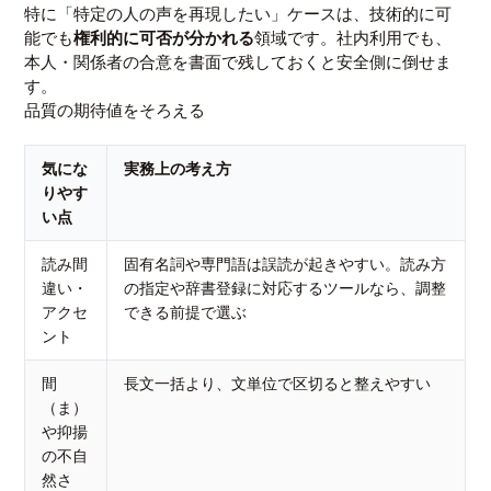
特に「特定の人の声を再現したい」ケースは、技術的に可
能でも
権利的に可否が分かれる
領域です。社内利用でも、
本人・関係者の合意を書面で残しておくと安全側に倒せま
す。
品質の期待値をそろえる
気にな
実務上の考え方
りやす
い点
読み間
固有名詞や専門語は誤読が起きやすい。読み方
違い・
の指定や辞書登録に対応するツールなら、調整
アクセ
できる前提で選ぶ
ント
間
長文一括より、文単位で区切ると整えやすい
（ま）
や抑揚
の不自
然さ