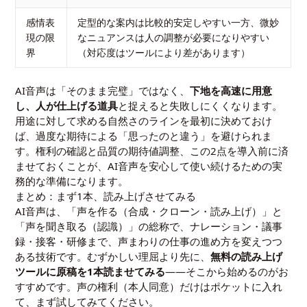
感情表
定型的な案内は比較的安定しやすい一方、微妙
現の限
なニュアンスは人の調整が必要になりやすい
界
（対応度はツールにより差があります）
AI音声は「そのまま完璧」ではなく、
下地を高速に用意
し、人が仕上げる道具
と捉えると失敗しにくくなります。
用途に対して求める自然さのラインを最初に決めておけ
ば、過度な期待による「思ったのと違う」を避けられま
す。権利の確認と品質の期待値調整、この2点を導入前に済
ませておくことが、AI音声を安心して使い続けるための実
務的な準備になります。
まとめ：まず1本、読み上げさせてみる
AI音声は、「声を作る（合成・クローン・読み上げ）」と
「声を聞き取る（認識）」の総称で、ナレーション・議事
録・接客・研修まで、声まわりの仕事の進め方を変えつつ
ある技術です。むずかしい理屈より先に、
無料の読み上げ
ツールに原稿を1本読ませてみる
——そこから始めるのがお
すすめです。声の権利（本人同意）だけはポケットに入れ
て、まず試してみてください。