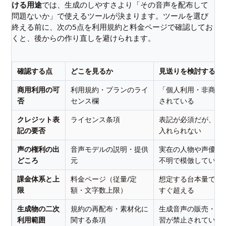
ける用途
では、生成のしやすさより「その音声を配布して
問題ないか」で使えるツールが決まります。ツールを選び
終える前に、次の5点を利用規約と料金ページで確認してお
くと、後からの作り直しを避けられます。
確認する点
どこを見るか
見送りを検討するサ
商用利用の可
利用規約・プランのライ
「個人利用・非商用
否
センス欄
されている
クレジット表
ライセンス条項
表記が必須だが、公
記の要否
入れられない
声の権利の出
音声モデルの説明・提供
実在の人物や声優の
どころ
元
不明で模倣している
課金体系と上
料金ページ（従量/定
想定する台本量で無
限
額・文字数上限）
すぐ超える
生成物の二次
規約の再配布・素材化に
生成音声の販売・素
利用範囲
関する条項
習が禁止されている