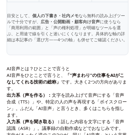
目安として、
個人の下書き・社内メモ
なら無料の読み上げツー
ルで十分ですが、
広告・公開動画・顧客向け音声
に使うなら
「商用利用の範囲」と「声の権利処理」が明確なツールを選
ぶ、と用途で線を引くと迷いにくくなります。具体的な軸の詳
細は本記事の「選び方――4つの軸」も併せてご確認ください。
AI音声とは？ひとことで言うと
AI音声をひとことで言うと、
「”声まわり”の仕事をAIがこ
なしてくれる技術の総称」
です。大きく2つの方向がありま
す。
出力系（声を作る）：
文字を読み上げて音声にする「音声
合成（TTS）」や、特定の人の声を再現する「ボイスクロー
ン」。ふだん「AI音声」と言うとき、多くはこちらを指し
ます。
入力系（声を聞き取る）：
話した内容を文字にする「音声
認識（ASR）」。議事録の自動作成などでおなじみです。
方向がまったく逆のこの2つが、同じ「AI音声」という言葉