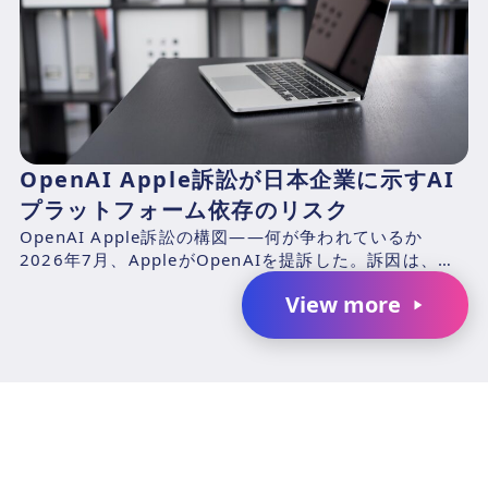
OpenAI Apple訴訟が日本企業に示すAI
プラットフォーム依存のリスク
OpenAI Apple訴訟の構図——何が争われているか
2026年7月、AppleがOpenAIを提訴した。訴因は、元
Appleエンジニアのチャン・リウ（Ch...
View more
AIで、業務の生産性を変革しません
か？