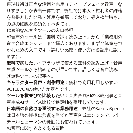
再現技術は正当な活用と悪用（ディープフェイク音声・な
りすまし）が表裏一体です。弊社では本人・権利者の許諾
を前提とした開発・運用を徹底しており、導入検討時もこ
の点の確認を必須とすべきです。
代表的なAI音声ツールの入口整理
AI音声のツールは「無料で試す読み上げ」から「業務用の
音声合成エンジン」まで幅広くあります。まず全体像をつ
かむための入口です（詳しい比較・使い方は各記事に譲り
ます）。
無料で試したい：
ブラウザで使える無料の読み上げ・音声
生成ツールから始めるのが早いです。詳しくは
音声読み上
げ無料ツールの記事
へ。
キャラクター音声・創作用途：
無料で商用利用しやすい
VOICEVOXの使い方
が定番です。
ツールを横並びで比較したい：
音声合成AIの比較記事
と
音
声生成AIサービス比較
で選定軸を整理しています。
日本語の自然さを重視する業務用途：
弊社の
SakuraSpeech
は日本語の抑揚に焦点を当てた音声合成エンジンで、バー
チャルヒューマンの発話にも使われています。
AI音声に関するよくある質問