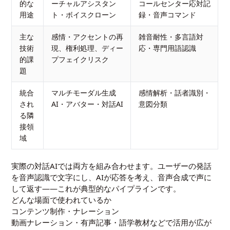
的な
ーチャルアシスタン
コールセンター応対記
用途
ト・ボイスクローン
録・音声コマンド
主な
感情・アクセントの再
雑音耐性・多言語対
技術
現、権利処理、ディー
応・専門用語認識
的課
プフェイクリスク
題
統合
マルチモーダル生成
感情解析・話者識別・
され
AI・アバター・対話AI
意図分類
る隣
接領
域
実際の対話AIでは両方を組み合わせます。ユーザーの発話
を音声認識で文字にし、AIが応答を考え、音声合成で声に
して返す——これが典型的なパイプラインです。
どんな場面で使われているか
コンテンツ制作・ナレーション
動画ナレーション・有声記事・語学教材などで活用が広が