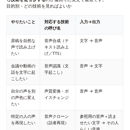
目的別・どの技術を見ればよいか
やりたいこと
対応する技術
入力→出力
の呼び名
原稿を自然な
音声合成（テ
文字 → 音声
声で読み上げ
キスト読み上
たい
げ／TTS）
会議や動画の
音声認識（文
音声 → 文字
話を文字に起
字起こし）
こしたい
自分の声を別
声質変換・ボ
音声 → 音声
の声色に変え
イスチェンジ
たい
特定の人の声
音声クローン
参照用の音声＋読ま
を再現したい
（話者再現）
せたい文字 → その人
らしい音声