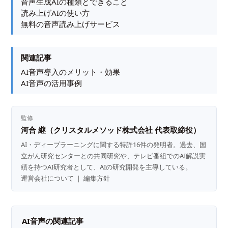
音声生成AIの種類とできること
読み上げAIの使い方
無料の音声読み上げサービス
関連記事
AI音声導入のメリット・効果
AI音声の活用事例
監修
河合 継（クリスタルメソッド株式会社 代表取締役）
AI・ディープラーニングに関する特許16件の発明者。過去、国
立がん研究センターとの共同研究や、テレビ番組でのAI解説実
績を持つAI研究者として、AIの研究開発を主導している。
運営会社について
｜
編集方針
AI音声の関連記事