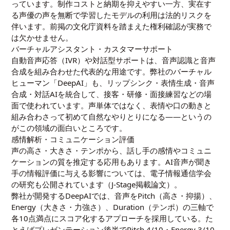
っています。制作コストと納期を抑えやすい一方、実在す
る声優の声を無断で学習したモデルの利用は法的リスクを
伴います。前掲の文化庁資料を踏まえた権利確認が実務で
は欠かせません。
バーチャルアシスタント・カスタマーサポート
自動音声応答（IVR）や対話型サポートは、音声認識と音声
合成を組み合わせた代表的な用途です。弊社のバーチャル
ヒューマン「DeepAI」も、リップシンク・表情生成・音声
合成・対話AIを統合して、接客・研修・面接練習などの場
面で使われています。声単体ではなく、表情や口の動きと
組み合わさって初めて自然なやりとりになる——というの
がこの領域の面白いところです。
感情解析・コミュニケーション評価
声の高さ・大きさ・テンポから、話し手の感情やコミュニ
ケーションの質を推定する応用もあります。AI音声が聞き
手の情報評価に与える影響については、電子情報通信学会
の研究も公開されています（
J-Stage掲載論文
）。
弊社が開発するDeepAIでは、音声をPitch（高さ・抑揚）、
Energy（大きさ・力強さ）、Duration（テンポ）の三軸で
各10点満点にスコア化するアプローチを採用している。た
とえばプレゼンテーション後半でPitch 4/10・Energy 3/10