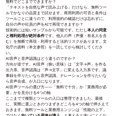
無料でどこまでできますか？
「テキストを自然な声で読み上げる」だけなら、無料ツー
ルでかなりの品質まで試せます。商用利用の可否と条件は
ツールごとに違うので、利用規約の確認だけは忘れずに。
自分の声や社員の声をAIで再現できますか？
技術的には短いサンプルから可能です。ただし
本人の同意
と権利処理が絶対条件
です。他人の声（声優・有名人を含
む）を無断で再現・利用すると法的リスクがあります。文
化庁の資料（本文参照）を一読してから検討してくださ
い。
AI音声と音声認識はどう違うのですか？
方向が逆です。AI音声（狭い意味）は「文字→声」を作る
出力系、音声認識は「声→文字」に変える入力系です。議
事録を作りたいなら音声認識、ナレーションを作りたいな
ら音声合成、が入口になります。
AI音声ツールの選び方――「無料で十分」か「業務用が必
要」かを見分ける4つの軸
ここまでで種類とツールの入口は整理できました。最後
に、実際に選ぶときのつまずきどころを4つの軸で押さえて
おきます。無料ツールと業務用エンジンは「性能の上下」
ではなく
向いている用途が違う
、と考えると迷いにくくな