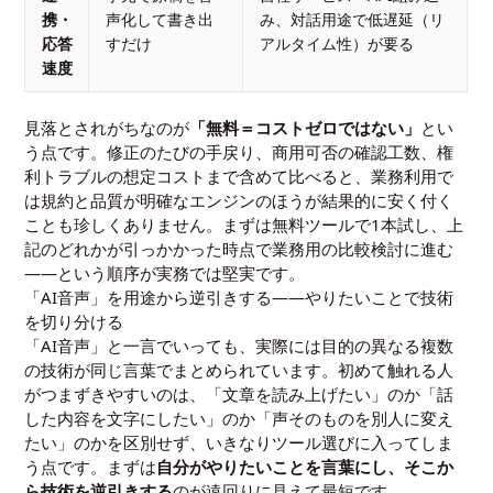
携・
声化して書き出
み、対話用途で低遅延（リ
応答
すだけ
アルタイム性）が要る
速度
見落とされがちなのが
「無料＝コストゼロではない」
とい
う点です。修正のたびの手戻り、商用可否の確認工数、権
利トラブルの想定コストまで含めて比べると、業務利用で
は規約と品質が明確なエンジンのほうが結果的に安く付く
ことも珍しくありません。まずは無料ツールで1本試し、上
記のどれかが引っかかった時点で業務用の比較検討に進む
——という順序が実務では堅実です。
「AI音声」を用途から逆引きする——やりたいことで技術
を切り分ける
「AI音声」と一言でいっても、実際には目的の異なる複数
の技術が同じ言葉でまとめられています。初めて触れる人
がつまずきやすいのは、「文章を読み上げたい」のか「話
した内容を文字にしたい」のか「声そのものを別人に変え
たい」のかを区別せず、いきなりツール選びに入ってしま
う点です。まずは
自分がやりたいことを言葉にし、そこか
ら技術を逆引きする
のが遠回りに見えて最短です。