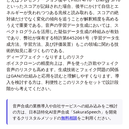
といったスコアが記録された場合、後半にかけて自信とエ
ネルギーが失われつつある兆候と読み取れる。スコアの絶
対値だけでなく変化の傾向を追うことが解釈精度を高める
うえで重要である。音声の学習データ生成においては、ス
ペクトログラムを活用した疑似データ生成の枠組みが有効
であり、弊社が保有する
特許第6452061号（学習データ生
成方法、学習方法、及び評価装置）
もこの領域に関わる技
術的知見に基づくものである。
ディープフェイク・なりすましのリスク
ボイスクローンの精度向上は、声を使った詐欺やフェイク
音声のリスクも高めます。生成技術とフェイク問題の関係
は
GANの仕組みと応用
を読むと理解しやすくなります。導
入を検討する方は、利便性とこのリスクをセットで設計段
階から考えてください。
音声合成の業務導入や自社サービスへの組み込みをご検討
の方は、日本語特化AI音声合成「SakuraSpeech」を開発
するクリスタルメソッドの
無料相談
をご利用ください。