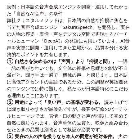
実例：日本語の音声合成エンジンを開発・運用してわかっ
た「自然なAI音声」の条件
弊社クリスタルメソッドは、日本語の自然な抑揚に焦点を
当てた音声合成エンジン「SakuraSpeech」を開発し、実在
の人物の容姿・表情・声をデジタル空間で再現するバーチ
ャルヒューマン「DeepAI」の発話にも用いています。AI音
声を実際に開発・運用してきた立場から、品質を分ける実
務的なポイントを共有します。
① 自然さを決めるのは「声質」より「抑揚と間」。
一語
一語の音がきれいでも、文全体の抑揚や息継ぎの間が不自
然だと、聞き手は一瞬で「機械の声」と感じます。日本語
は高低アクセントの言語であるため、この調整が英語圏発
のエンジンでは特に難しく、私たちが日本語特化にこだわ
る理由もここにあります。
② 用途によって「良い声」の基準が変わる。
読み上げで
は聞き取りやすさが最優先ですが、接客や研修のバーチャ
ルヒューマンでは、表情・口の動きと声が同期して初めて
自然に感じられます。音声単体の品質と、映像と組み合わ
せたときの品質は別物として検証が必要です。
③ 実在の人の声を扱うなら本人の同意が絶対条件。
声の