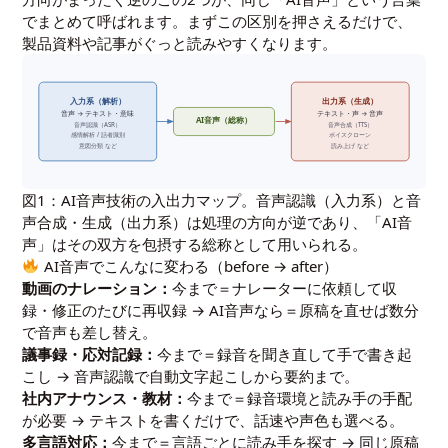
でまとめて呼ばれます。まずこの区別を押さえるだけで、
製品資料や記事がぐっと読みやすくなります。
入力系（解析）
出力系（生成）
音声 → テキスト・意味
テキスト・声 → 音声
AI音声（総称）
音声認識（ASR）
音声合成（TTS）
感情解析 / 話者識別
ボイスクローン
意図分類 など
読み上げ など
図1：AI音声技術の入出力マップ。音声認識（入力系）と音
声合成・生成（出力系）は処理の方向が逆であり、「AI音
声」はその双方を包摂する総称として用いられる。
AI音声でこんなに変わる（before → after）
動画のナレーション：
今まで＝ナレーターに依頼して収
録・修正のたびに再収録 → AI音声なら＝原稿を直せば数分
で音声も差し替え。
議事録・応対記録：
今まで＝録音を聞き直して手で書き起
こし → 音声認識で自動文字起こしから要約まで。
社内アナウンス・教材：
今まで＝録音環境と読み手の手配
が必要 → テキストを書くだけで、話速や声色も選べる。
多言語対応：
今まで＝言語ごとに読み手を探す → 同じ原稿