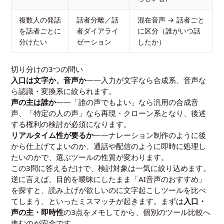
複数人の発話
話者分離／話
混在音声 → 話者ごと
を話者ごとに
者ダイアライ
に区分（誰がいつ話
分けたい
ゼーション
したか）
切り分けの3つの問い
入口は文字か、音声か
——入力が文字なら合成系、音声な
ら認識・変換系に絞られます。
声の主は誰か
——「誰の声でもよい」なら汎用の合成音
声、「特定の人の声」なら再現・クローン系となり、後述
する権利の検討が必須になります。
リアルタイム性が要るか
——ナレーション制作のように後
から仕上げてよいのか、通話や配信のように即時に処理し
たいのかで、選ぶツールの性質が変わります。
この3問に答えるだけで、検討対象は一気に絞り込めます。
逆に言えば、目的を曖昧にしたまま「AI音声のおすすめ」
を探すと、読み上げが欲しいのに文字起こしツールを比べ
てしまう、といったミスマッチが起きます。まずは
入口・
声の主・即時性
の3点をメモしてから、個別のツール比較へ
進むのが安全です。