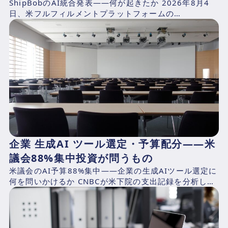
ShipBobのAI統合発表——何が起きたか 2026年8月4
日、米フルフィルメントプラットフォームの
ShipBob（本社：シカゴ、2014年創業、CEO：Dh...
企業 生成AI ツール選定・予算配分——米
議会88%集中投資が問うもの
米議会のAI予算88%集中——企業の生成AIツール選定に
何を問いかけるか CNBCが米下院の支出記録を分析した
結果、2025年4月1日〜2026年3月31日の期...