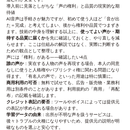
導入前に見落としがちな「声の権利」と品質の現実的な期
待値
AI音声は手軽さが魅力ですが、初めて使う人ほど「音が出
た＝完成」と考えてしまい、後から権利や品質でつまずき
ます。技術の中身を理解する以上に、
使ってよい声か・期
待する品質に届くか
を先に確認しておくと、やり直しを減
らせます。ここは仕組みの解説ではなく、実際に判断する
ための観点として整理します。
声には「権利」がある——確認したい4点
誰の声か
：実在する人物の声を再現する場合、本人の同意
なしに使うと人格権やパブリシティ権に関わる問題になり
得ます。「有名人の声で」といった用途は特に慎重に。
商用利用の可否
：無料で試せても、広告・販売物・業務利
用は別条件のことがあります。利用規約の「商用」「再配
布」の記載を確認します。
クレジット表記の要否
：ツールやボイスによっては提供元
の表記が求められる場合があります。
学習データの由来
：出所が不明な声を扱うサービスは、
後々トラブルの火種になりやすいため、提供元の説明が明
確なものを選ぶと安心です。