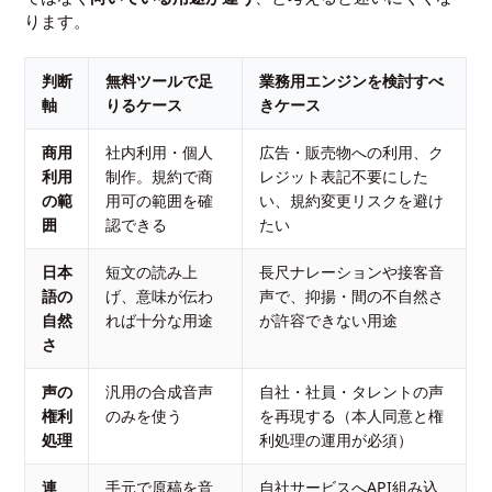
ります。
判断
無料ツールで足
業務用エンジンを検討すべ
軸
りるケース
きケース
商用
社内利用・個人
広告・販売物への利用、ク
利用
制作。規約で商
レジット表記不要にした
の範
用可の範囲を確
い、規約変更リスクを避け
囲
認できる
たい
日本
短文の読み上
長尺ナレーションや接客音
語の
げ、意味が伝わ
声で、抑揚・間の不自然さ
自然
れば十分な用途
が許容できない用途
さ
声の
汎用の合成音声
自社・社員・タレントの声
権利
のみを使う
を再現する（本人同意と権
処理
利処理の運用が必須）
連
手元で原稿を音
自社サービスへAPI組み込