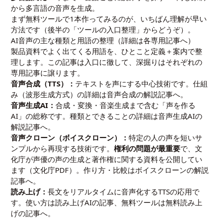
から多言語の音声を生成。
まず無料ツールで1本作ってみるのが、いちばん理解が早い
方法です（後半の「ツールの入口整理」からどうぞ）。
AI音声の主な種類と用語の整理（詳細は各専用記事へ）
製品資料でよく出てくる用語を、ひとこと定義＋案内で整
理します。この記事は入口に徹して、深掘りはそれぞれの
専用記事に譲ります。
音声合成（TTS）：
テキストを声にする中心技術です。仕組
み（波形生成方式）の詳細は
音声合成の解説記事
へ。
音声生成AI：
合成・変換・音楽生成まで含む「声を作る
AI」の総称です。種類とできることの詳細は
音声生成AIの
解説記事
へ。
音声クローン（ボイスクローン）：
特定の人の声を短いサ
ンプルから再現する技術です。
権利の問題が最重要
で、文
化庁が声優の声の生成と著作権に関する資料を公開してい
ます（
文化庁PDF
）。作り方・比較は
ボイスクローンの解説
記事
へ。
読み上げ：
長文をリアルタイムに音声化するTTSの応用で
す。使い方は
読み上げAIの記事
、無料ツールは
無料読み上
げの記事
へ。