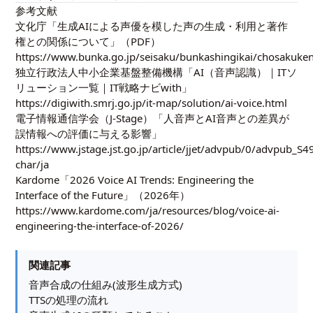
参考文献
文化庁「生成AIによる声優を模した声の生成・利用と著作
権との関係について」（PDF）
https://www.bunka.go.jp/seisaku/bunkashingikai/chosakuk
独立行政法人中小企業基盤整備機構「AI（音声認識）｜ITソ
リューション一覧｜IT戦略ナビwith」
https://digiwith.smrj.go.jp/it-map/solution/ai-voice.html
電子情報通信学会（J-Stage）「人音声とAI音声との差異が
誤情報への評価に与える影響」
https://www.jstage.jst.go.jp/article/jjet/advpub/0/advpub_S49
char/ja
Kardome「2026 Voice AI Trends: Engineering the
Interface of the Future」（2026年）
https://www.kardome.com/ja/resources/blog/voice-ai-
engineering-the-interface-of-2026/
関連記事
音声合成の仕組み(波形生成方式)
TTSの処理の流れ