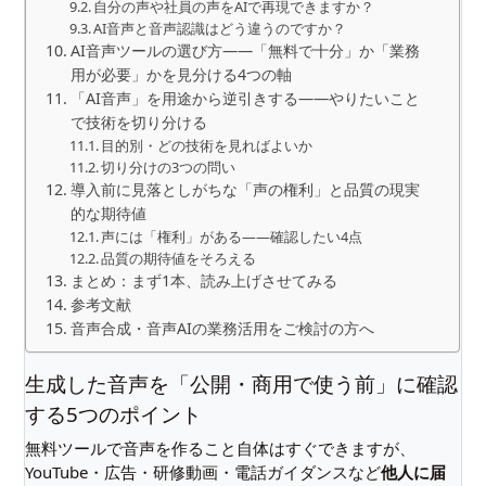
自分の声や社員の声をAIで再現できますか？
AI音声と音声認識はどう違うのですか？
AI音声ツールの選び方――「無料で十分」か「業務
用が必要」かを見分ける4つの軸
「AI音声」を用途から逆引きする——やりたいこと
で技術を切り分ける
目的別・どの技術を見ればよいか
切り分けの3つの問い
導入前に見落としがちな「声の権利」と品質の現実
的な期待値
声には「権利」がある——確認したい4点
品質の期待値をそろえる
まとめ：まず1本、読み上げさせてみる
参考文献
音声合成・音声AIの業務活用をご検討の方へ
生成した音声を「公開・商用で使う前」に確認
する5つのポイント
無料ツールで音声を作ること自体はすぐできますが、
YouTube・広告・研修動画・電話ガイダンスなど
他人に届