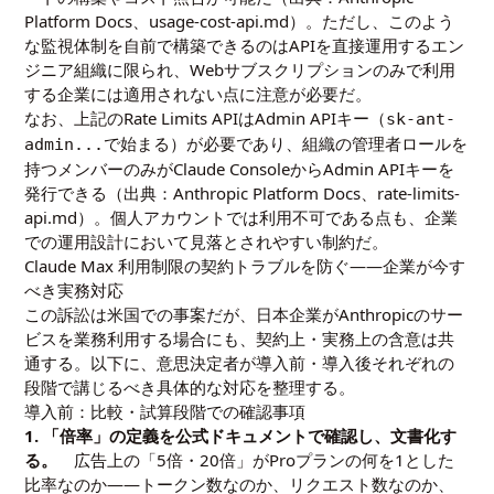
Platform Docs、usage-cost-api.md）。ただし、このよう
な監視体制を自前で構築できるのはAPIを直接運用するエン
ジニア組織に限られ、Webサブスクリプションのみで利用
する企業には適用されない点に注意が必要だ。
なお、上記のRate Limits APIはAdmin APIキー（
sk-ant-
で始まる）が必要であり、組織の管理者ロールを
admin...
持つメンバーのみがClaude ConsoleからAdmin APIキーを
発行できる（出典：Anthropic Platform Docs、rate-limits-
api.md）。個人アカウントでは利用不可である点も、企業
での運用設計において見落とされやすい制約だ。
Claude Max 利用制限の契約トラブルを防ぐ——企業が今す
べき実務対応
この訴訟は米国での事案だが、日本企業がAnthropicのサー
ビスを業務利用する場合にも、契約上・実務上の含意は共
通する。以下に、意思決定者が導入前・導入後それぞれの
段階で講じるべき具体的な対応を整理する。
導入前：比較・試算段階での確認事項
1. 「倍率」の定義を公式ドキュメントで確認し、文書化す
る。
広告上の「5倍・20倍」がProプランの何を1とした
比率なのか——トークン数なのか、リクエスト数なのか、