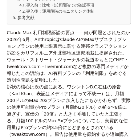
導入前：比較・試算段階での確認事項
導入後：運用段階のモニタリング体制
参考文献
Claude Max 利用制限訴訟の要点——何が問題とされたのか
2026年6月、AnthropicはClaude AIのMaxサブスクリプシ
ョンプランの使用上限表示に関する連邦クラスアクション
訴訟をカリフォルニア州北部地区連邦地裁に提起された。
ウォール・ストリート・ジャーナルの報道をもとにCNET・
tweaktown.com・livemint.comなど複数の専門メディアが
報じたこの訴訟は、AI有料プランの「利用制限」をめぐる
透明性問題を鮮明にした。
訴状の核心は次の点にある。ワシントンD.C.在住の原告
（Karl Khan、表記はメディアによって不統一）は、月額
200ドルのMax 20xプランに加入したにもかかわらず、実際
の使用可能量がProプラン（月額約20ドル）の約6〜8倍に
過ぎず、宣伝の「20倍」と大きく乖離していたと主張す
る。月額100ドルのMax 5xプランについても、実質的な使
用量はProプランの約3.5倍にとどまるとされている
（tweaktown.com）。原告は使用量を節約するか追加購入