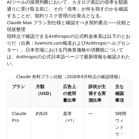
AIツールの採用判断において、カタログ表記の倍率を額面
通りに受け取る前に、その「倍率」が何を指すのかを確認
することが、契約リスク管理の出発点となる。
Claude Max プラン別仕様と確認すべき契約要点——比較と
現状整理
現時点で確認できるAnthropicの公式料金体系は以下のとお
りだ（出典：livemint.com報道およびAnthropicヘルプセン
ター）。日本市場における円換算価格や消費税について
は、Anthropicの公式日本語ページで最新情報を確認された
い。
Claude 有料プラン比較（2026年6月時点の確認情報）
プラン
月額
広告上
訴状が主
主な
（USD）
の使用
張する実
確認
量比率
測比率
事項
Claude
約$20
基準
—
5時間
Pro
（×1）
ウィ
ンド
ウ・