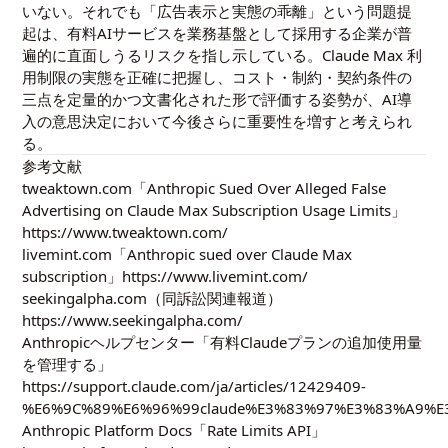
いない。それでも「広告表示と実態の乖離」という問題提
起は、有料AIサービスを業務基盤として採用する企業が普
遍的に直面しうるリスクを指し示している。Claude Max 利
用制限の実態を正確に把握し、コスト・制約・契約条件の
三点を定量的かつ文書化された形で評価する姿勢が、AI導
入の意思決定において今後さらに重要性を増すと考えられ
る。
参考文献
tweaktown.com「Anthropic Sued Over Alleged False
Advertising on Claude Max Subscription Usage Limits」
https://www.tweaktown.com/
livemint.com「Anthropic sued over Claude Max
subscription」https://www.livemint.com/
seekingalpha.com（同訴訟関連報道）
https://www.seekingalpha.com/
Anthropicヘルプセンター「有料Claudeプランの追加使用量
を管理する」
https://support.claude.com/ja/articles/12429409-
%E6%9C%89%E6%96%99claude%E3%83%97%E3%83%A9%
Anthropic Platform Docs「Rate Limits API」