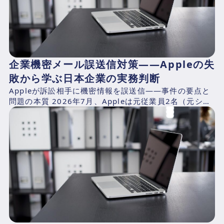
企業機密メール誤送信対策——Appleの失
敗から学ぶ日本企業の実務判断
Appleが訴訟相手に機密情報を誤送信——事件の要点と
問題の本質 2026年7月、Appleは元従業員2名（元シニ
アシステムズエンジニアのChang Liuおよ...