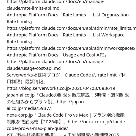
https://platform.claude.com/docs/en/manage-
claude/rate-limits-api.md
Anthropic Platform Docs「Rate Limits — List Organization
Rate Limits」
https://platform.claude.com/docs/en/api/admin/rate_limits.
Anthropic Platform Docs「Rate Limits — List Workspace
Rate Limits」
https://platform.claude.com/docs/en/api/admin/workspaces/
Anthropic Platform Docs「Usage and Cost API」
https://platform.claude.com/docs/en/manage-
claude/usage-cost-api.md
Serverworks社技術ブログ「Claude Code の rate limit（利
用制限）最新情報」
https://blog.serverworks.co.jp/2026/04/03/083619
japan-ai.co.jp「Claudeの制限を徹底解説！5時間・週間制限
の仕組みからプラン別」https://japan-
ai.co.jp/media/5937/
nexa-corp.jp「Claude Code Pro vs Max｜プラン別の機能・
制限を徹底比較【2026年】」https://nexa-corp.jp/claude-
code-pro-vs-max-plan-guide/
JST（科学技術振興機構）「人工知能研究の新潮流2025」