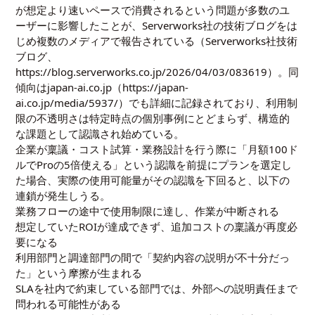
が想定より速いペースで消費されるという問題が多数のユ
ーザーに影響したことが、Serverworks社の技術ブログをは
じめ複数のメディアで報告されている（Serverworks社技術
ブログ、
https://blog.serverworks.co.jp/2026/04/03/083619）。同
傾向はjapan-ai.co.jp（https://japan-
ai.co.jp/media/5937/）でも詳細に記録されており、利用制
限の不透明さは特定時点の個別事例にとどまらず、構造的
な課題として認識され始めている。
企業が稟議・コスト試算・業務設計を行う際に「月額100ド
ルでProの5倍使える」という認識を前提にプランを選定し
た場合、実際の使用可能量がその認識を下回ると、以下の
連鎖が発生しうる。
業務フローの途中で使用制限に達し、作業が中断される
想定していたROIが達成できず、追加コストの稟議が再度必
要になる
利用部門と調達部門の間で「契約内容の説明が不十分だっ
た」という摩擦が生まれる
SLAを社内で約束している部門では、外部への説明責任まで
問われる可能性がある