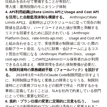
仕組みを合わせて整備することが有効だ。
導入後：運用段階のモニタリング体制
4. API利用組織はRate Limits APIとUsage and Cost API
を活用した自動監視体制を構築する。
AnthropicのRate
Limits APIは、起動時およびスケジュールに従って現在の制
限値を読み取り、ハードコードされた値が実際と乖離する
リスクを回避するために設計されている（Anthropic
Platform Docs、rate-limits-api.md）。Usage and Cost API
と組み合わせることで、実使用量が制限値に近づいた際の
自動アラート送信、ならびに財務・会計チームによるコス
ト照合が可能になる（Anthropic Platform Docs、usage-
cost-api.md）。このAPIはAdminロール保有者のみが利用
できる点も踏まえ、権限管理を含めた体制整備が必要だ。
5. 制限到達時の業務継続手順（フォールバック）を設計す
る。
2026年3月〜4月のClaude Code制限問題が示すよう
に、利用制限は予告なく業務上の障害となりうる。制限到
達時にどの業務プロセスをどの順序で停止・代替するかを
事前に定義しておくことは、SLAを社内で約束している部門
にとって特に重要な対応だ。
6. 規約・プラン仕様の変更に定期的に注意を払う。
SaaS
サービスの利用規約やプラン仕様は予告なく変更されるこ