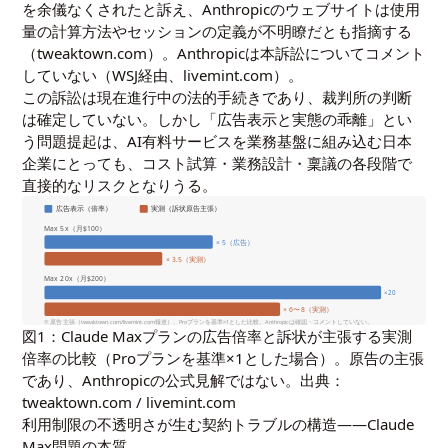
を余儀なくされたと訴え、Anthropicのウェブサイトは使用
量の計算方法やセッションの定義が不明瞭だとも指摘する
（tweaktown.com）。Anthropicは本訴訟についてコメント
していない（WSJ経由、livemint.com）。
この訴訟は現在進行中の法的手続きであり、裁判所の判断
は確定していない。しかし「広告表示と実態の乖離」とい
う問題提起は、AI有料サービスを業務基盤に組み込む日本
企業にとっても、コスト試算・業務設計・稟議の各段階で
直接的なリスクとなりうる。
広告表示（倍率）
実測（訴状原告主張）
Max 5x（月$100）
× 5（広告）
× 3.5（実測）
Max 20x（月$200）
×20
× 6〜8（実測）
※ 原告主張（tweaktown.com/livemint.com報道）。Proプランを基準×1とした比較。Anthropicは確認・コメントしていない。
図1：Claude Maxプランの広告倍率と訴状が主張する実測
倍率の比較（Proプランを基準×1とした場合）。原告の主張
であり、Anthropicの公式見解ではない。出典：
tweaktown.com / livemint.com
利用制限の不透明さが生む契約トラブルの構造——Claude
Max問題の本質