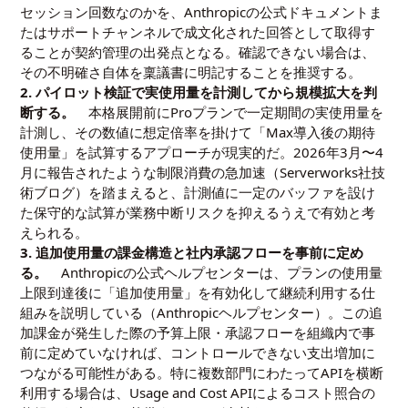
セッション回数なのかを、Anthropicの公式ドキュメントま
たはサポートチャンネルで成文化された回答として取得す
ることが契約管理の出発点となる。確認できない場合は、
その不明確さ自体を稟議書に明記することを推奨する。
2. パイロット検証で実使用量を計測してから規模拡大を判
断する。
本格展開前にProプランで一定期間の実使用量を
計測し、その数値に想定倍率を掛けて「Max導入後の期待
使用量」を試算するアプローチが現実的だ。2026年3月〜4
月に報告されたような制限消費の急加速（Serverworks社技
術ブログ）を踏まえると、計測値に一定のバッファを設け
た保守的な試算が業務中断リスクを抑えるうえで有効と考
えられる。
3. 追加使用量の課金構造と社内承認フローを事前に定め
る。
Anthropicの公式ヘルプセンターは、プランの使用量
上限到達後に「追加使用量」を有効化して継続利用する仕
組みを説明している（Anthropicヘルプセンター）。この追
加課金が発生した際の予算上限・承認フローを組織内で事
前に定めていなければ、コントロールできない支出増加に
つながる可能性がある。特に複数部門にわたってAPIを横断
利用する場合は、Usage and Cost APIによるコスト照合の