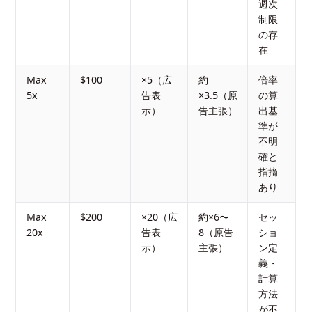
週次
制限
の存
在
Max
$100
×5（広
約
倍率
5x
告表
×3.5（原
の算
示）
告主張）
出基
準が
不明
確と
指摘
あり
Max
$200
×20（広
約×6〜
セッ
20x
告表
8（原告
ショ
示）
主張）
ン定
義・
計算
方法
が不