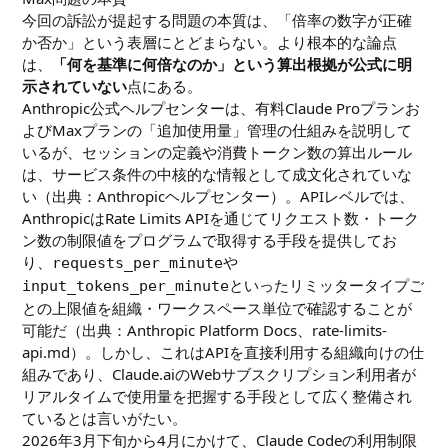
今回の訴訟が提起する問題の本質は、「倍率の数字が正確
か否か」という表層にとどまらない。より根本的な論点
は、
「何を基準に何倍なのか」という算出根拠が公式に明
示されていない
点にある。
Anthropic公式ヘルプセンターは、有料Claude Proプランお
よびMaxプランの「追加使用量」管理の仕組みを説明して
いるが、セッションの定義や消費トークン数の算出ルール
は、サービス条件の中核的な情報として成文化されていな
い（出典：Anthropicヘルプセンター）。APIレベルでは、
AnthropicはRate Limits APIを通じてリクエスト数・トーク
ン数の制限値をプログラムで取得する手段を提供してお
り、
や
requests_per_minute
といったリミッタータイプご
input_tokens_per_minute
との上限値を組織・ワークスペース単位で確認することが
可能だ（出典：Anthropic Platform Docs、rate-limits-
api.md）。しかし、これはAPIを直接利用する組織向けの仕
組みであり、Claude.aiのWebサブスクリプション利用者が
リアルタイムで使用量を把握する手段として広く整備され
ているとは言いがたい。
2026年3月下旬から4月にかけて、Claude Codeの利用制限