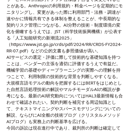
とがある。Anthropicの利用規約・料金ページを定期的にモ
ニタリングし、変更があった際に利用部門・法務・調達が
速やかに情報共有できる体制を整えることが、中長期的な
契約リスク管理につながる。AI分野の技術・制度環境の変
化を俯瞰するうえでは、JST（科学技術振興機構）が公表す
る「人工知能研究の新潮流2025」
（https://www.jst.go.jp/crds/pdf/2024/RR/CRDS-FY2024-
RR-07.pdf）などの公的文書も参照価値が高い。
AIサービスの選定・評価に際して技術的な基礎知識を持つ
ことは、ベンダーの主張を適切に評価するうえで有益だ。
機械学習の基礎
や
ディープラーニングの実際
への理解を持
つことで、利用制限の技術的な背景を判断しやすくなる。
大規模言語モデルの動向を把握するには
BERTをはじめとし
た自然言語処理技術の解説
や
マルチモーダルAIの概説
が参
考になる。最新のAI研究動向については
HAL3最新情報
も合
わせて確認されたい。契約判断を補完する周辺知識とし
て、
テキストマイニング
や
スパースモデリング
についての
解説、ならびにAI全般の技術ブログ（
クリスタルメソッド
AIブログ
）も実務上の判断基準を広げる。
今回の訴訟は現在進行中であり、裁判所の判断は確定して