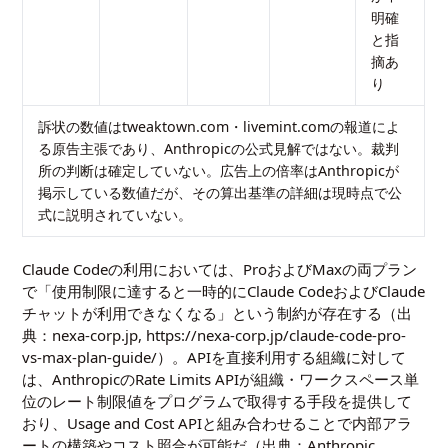
明確
と指
摘あ
り
訴状の数値はtweaktown.com・livemint.comの報道によ
る原告主張であり、Anthropicの公式見解ではない。裁判
所の判断は確定していない。広告上の倍率はAnthropicが
掲示している数値だが、その算出基準の詳細は現時点で公
式に説明されていない。
Claude Codeの利用においては、ProおよびMaxの両プラン
で「使用制限に達すると一時的にClaude CodeおよびClaude
チャットが利用できなくなる」という制約が存在する（出
典：nexa-corp.jp, https://nexa-corp.jp/claude-code-pro-
vs-max-plan-guide/）。APIを直接利用する組織に対して
は、AnthropicのRate Limits APIが組織・ワークスペース単
位のレート制限値をプログラムで取得する手段を提供して
おり、Usage and Cost APIと組み合わせることで内部アラ
ートの構築やコスト照合が可能だ（出典：Anthropic