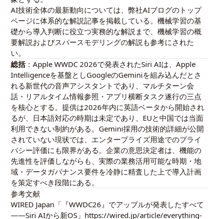
AI技術全体の最新動向については、
弊社AIブログのトップ
ページ
に体系的な解説記事を掲載している。機械学習の基
礎から導入判断に役立つ実務的な解説まで、
機械学習の概
要解説
および
スパースモデリングの解説
も参考にされた
い。
総括
：Apple WWDC 2026で発表されたSiri AIは、Apple
Intelligenceを基盤としGoogleのGeminiを組み込んだとさ
れる新世代の音声アシスタントであり、マルチターン会
話・リアルタイム情報参照・アプリ横断タスク遂行の三点
を核心とする。提供は2026年内に英語ベータから開始され
るが、日本語対応の時期は未定であり、EUと中国では当面
利用できない制約がある。Gemini採用の技術的詳細が公開
されていない現状では、エンタープライズ用途でのプライ
バシー評価にも限界がある。企業の意思決定者は、機能の
先進性を評価しながらも、実際の業務活用可能な時期・地
域・データガバナンス要件を冷静に精査した上で導入計画
を策定すべき段階にある。
参考文献
WIRED Japan「『WWDC26』でアップルが発表したすべて
——Siri AIから新OS」https://wired.jp/article/everything-