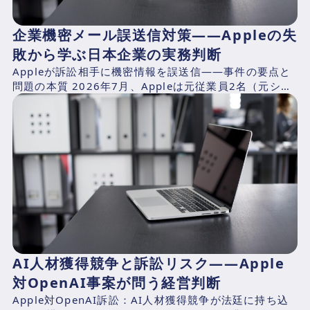
企業機密メール誤送信対策——Appleの失
敗から学ぶ日本企業の実務判断
Appleが訴訟相手に機密情報を誤送信——事件の要点と
問題の本質 2026年7月、Appleは元従業員2名（元シニ
アシステムズエンジニアのChang Liuおよ...
AI人材獲得競争と訴訟リスク――Apple
対OpenAI事案が問う経営判断
Apple対OpenAI訴訟：AI人材獲得競争が法廷に持ち込