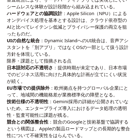
シームレスな体験が設計段階から組み込まれている。
ハードウェアとの協調設計
：Apple Silicon（NPU）による
オンデバイス処理を基本とする設計は、クラウド依存型の
AIと比べてレイテンシ低減とプライバシー保護の両立を狙
ったものだ。
UIの自然な統合
：Dynamic IslandへのUI統合は、音声アシ
スタントを「別アプリ」ではなくOSの一部として扱う設計
方針を体現している。
限界・課題として指摘される点
日本語対応の不透明さ
：提供時期が未定であり、日本市場
でのビジネス活用に向けた具体的な計画が立てにくい状況
が続く。
EU市場での提供除外
：欧州拠点を持つグローバル企業にと
って、地域間の機能格差が業務標準化の障壁となる。
技術仕様の不透明性
：Gemini採用の詳細が公開されていな
いため、エンタープライズ導入におけるデータ処理の透明
性・監査可能性に課題が残る。
競合との関係整合性
：競合のGoogleと技術基盤で協調する
という構図は、Appleの製品ロードマップとの長期的な整合
性について不確実性をはらんでいる。