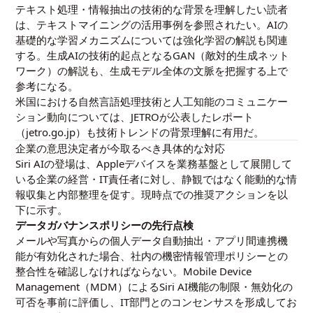
テキスト処理・情報抽出の技術的な背景を理解したい読者
は、
テキストマイニングの活用事例
を参照されたい。AIの
基礎的な学習メカニズムについては
強化学習の解説
も関連
する。生成AIの技術的起点となる
GAN（敵対的生成ネット
ワーク）
の解説も、生成モデル全体の文脈を把握する上で
参考になる。
米国における自然言語処理技術と人工知能のコミュニケー
ション動向については、JETROが公表したレポート
（jetro.go.jp）も技術トレンドの背景理解に有用だ。
企業の意思決定者が今取るべき具体的な対応
Siri AIの登場は、Appleデバイスを業務基盤として展開して
いる企業の経営・IT責任者に対し、静観ではなく能動的な情
報収集と内部整理を促す。現時点での推奨アクションを以
下に示す。
データガバナンスポリシーの先行点検
メールや写真からの個人データ自動抽出・アプリ間連携機
能が有効化された場合、社内の機密情報管理ポリシーとの
整合性を確認しなければならない。Mobile Device
Management（MDM）によるSiri AI機能の制限・無効化の
可否を事前に評価し、IT部門とのコンセンサスを形成してお