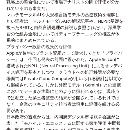
戦略上の整合性について市場アナリストの間で評価が分か
れているのも事実だ。
マルチモーダルAIや大規模言語モデルの基盤技術を理解し
たい読者は、
マルチモーダルAIの解説記事
や、NLPの基礎を
扱った
BERTと自然言語処理の解説
も参照されたい。深層学
習の仕組み全般については
ディープラーニングの概説
が体
系的にまとめられている。
プライバシー設計の現実的な評価
Appleが長年のブランド資産として訴求してきた「プライバ
シー」は、今回も発表の前面に置かれた。Apple Siliconに
搭載されたNPU（Neural Processing Unit）によるオンデバ
イス処理を基本としつつ、クラウドへの処理移譲が必要な
場面ではPrivate Cloud Computeが用いられる設計は以前か
ら継続されている。しかし外部モデル（Gemini）との連携
においてデータが実際にどのように扱われるかは、現時点
では独立した第三者監査の結果が公開されているわけでは
なく、企業のセキュリティ担当者は慎重に評価を続ける必
要がある。
日本政府の観点からは、内閣府デジタル市場競争会議が公
表した「モバイル・エコシステムに関する競争評価 中間報
告（関連資料）」（cas.go.jp）がプラットフォーム事業者