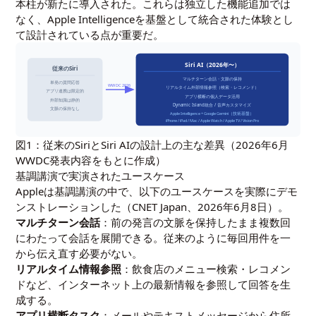
本柱が新たに導入された。これらは独立した機能追加では
なく、Apple Intelligenceを基盤として統合された体験とし
て設計されている点が重要だ。
Siri AI（2026年〜）
従来のSiri
マルチターン会話・文脈の保持
単発の質問応答
WWDC 2026
リアルタイム外部情報参照（検索・レコメンド）
アプリ連携は限定的
アプリ横断の個人データ活用
外部知識は静的
Dynamic Island統合 / 音声カスタマイズ
文脈の保持なし
Apple Intelligence + Google Gemini（技術基盤）
iPhone / iPad / Mac / Apple Watch / Apple TV / Vision Pro
図1：従来のSiriとSiri AIの設計上の主な差異（2026年6月
WWDC発表内容をもとに作成）
基調講演で実演されたユースケース
Appleは基調講演の中で、以下のユースケースを実際にデモ
ンストレーションした（CNET Japan、2026年6月8日）。
マルチターン会話
：前の発言の文脈を保持したまま複数回
にわたって会話を展開できる。従来のように毎回用件を一
から伝え直す必要がない。
リアルタイム情報参照
：飲食店のメニュー検索・レコメン
ドなど、インターネット上の最新情報を参照して回答を生
成する。
アプリ横断タスク
：メールやテキストメッセージから住所