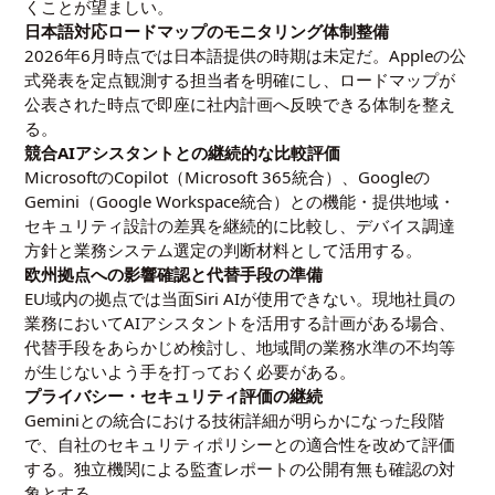
くことが望ましい。
日本語対応ロードマップのモニタリング体制整備
2026年6月時点では日本語提供の時期は未定だ。Appleの公
式発表を定点観測する担当者を明確にし、ロードマップが
公表された時点で即座に社内計画へ反映できる体制を整え
る。
競合AIアシスタントとの継続的な比較評価
MicrosoftのCopilot（Microsoft 365統合）、Googleの
Gemini（Google Workspace統合）との機能・提供地域・
セキュリティ設計の差異を継続的に比較し、デバイス調達
方針と業務システム選定の判断材料として活用する。
欧州拠点への影響確認と代替手段の準備
EU域内の拠点では当面Siri AIが使用できない。現地社員の
業務においてAIアシスタントを活用する計画がある場合、
代替手段をあらかじめ検討し、地域間の業務水準の不均等
が生じないよう手を打っておく必要がある。
プライバシー・セキュリティ評価の継続
Geminiとの統合における技術詳細が明らかになった段階
で、自社のセキュリティポリシーとの適合性を改めて評価
する。独立機関による監査レポートの公開有無も確認の対
象とする。