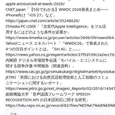
apple-announced-at-wwdc-2026/
CNET Japan「【5分でわかる】WWDC 2026発表まとめ——
iPhone向け『iOS 27』など」
https://japan.cnet.com/article/35248620/
ITmedia PC USER「『次世代Apple Intelligence』をフル活
用するにはどのような条件が必要か」
https://www.itmedia.co.jp/pcuser/articles/2606/09/news064
Yahoo!ニュース エキスパート「『WWDC26』で発表された
4つの注目ポイントとは。『Siri AI』と……」
https://news.yahoo.co.jp/expert/articles/37f5d109c2a2ec
内閣府 デジタル市場競争会議「モバイル・エコシステムに
関する競争評価 中間報告（関連資料）」
https://www.cas.go.jp/jp/seisakukaigi/digitalmarket/kyosoka
JETRO「米国における自然言語処理技術と人工知能のコミュ
ニケーションに関するレポート」
https://www.jetro.go.jp/ext_images/_Reports/02/2016/14
姫路獨協大学「音声認識フレームワーク SPEECH-
RECOGNITION API の日本語対応に関する研究」
https://hdu.repo.nii.ac.jp/record/82/files/%E5
監修