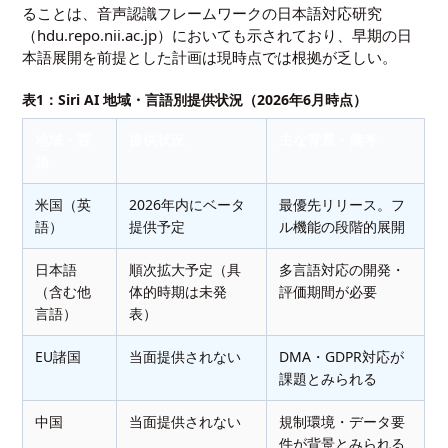
ることは、音声認識フレームワークの日本語対応研究
（hdu.repo.nii.ac.jp）においても示されており、早期の日
本語展開を前提とした計画は現時点では根拠が乏しい。
表1：Siri AI 地域・言語別提供状況（2026年6月時点）
地域・言
提供状況
主な背景・備考
語
米国（英
2026年内にベータ
最優先リリース。フ
語）
提供予定
ル機能の段階的展開
日本語
順次拡大予定（具
多言語対応の開発・
（含む他
体的時期は未発
評価期間が必要
言語）
表）
EU諸国
当面提供されない
DMA・GDPR対応が
課題とみられる
中国
当面提供されない
規制環境・データ要
件が背景とみられる