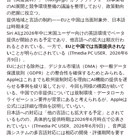
のAI展開と競争環境整備の議論を整理しており、政策動向
の把握に役立つ。
提供地域と言語の制約——EUと中国は当面対象外、日本語
は時期未定
Siri AIは2026年中に米国ユーザー向けの英語環境でベータ
提供が開始される予定であり、他言語への拡大は順次行わ
れるとされている。一方で、
EUと中国では当面提供されな
い
ことが明らかにされている（ITmedia PC USER、2026年6
月9日）。
EUにおける除外は、デジタル市場法（DMA）や一般データ
保護規則（GDPR）との整合性を確保するためとみられる。
Appleはこれまでも欧州規制対応を理由にAI機能の提供を遅
らせる事例を繰り返しており、今回も同様の構図が続いて
いる。中国での非提供については規制環境・データローカ
ライゼーション要件が背景にあると考えられるが、Appleは
公式には詳細な理由を説明していない。
日本語への対応は「他の言語にも拡大する予定」とされて
いるものの、具体的な提供時期は2026年6月時点で公表さ
れていない（ITmedia PC USER、2026年6月9日）。音声認
識システムの多言語対応には相応の開発・評価期間を要す