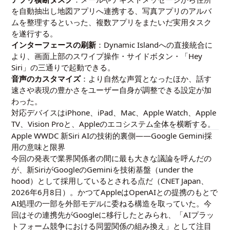
を自動抽出し地図アプリへ連携する、写真アプリのアルバ
ムを整理するといった、複数アプリをまたいだ実用タスク
を遂行する。
インターフェースの刷新
：Dynamic Islandへの直接統合に
より、画面上部のスワイプ操作・サイドボタン・「Hey
Siri」の三通りで起動できる。
音声のカスタマイズ
：より自然な声質となったほか、話す
速さや表現の豊かさをユーザー自身が調整できる設定が加
わった。
対応デバイスはiPhone、iPad、Mac、Apple Watch、Apple
TV、Vision Proと、Appleのエコシステム全体を横断する。
Apple WWDC 新Siri AIの技術的裏側——Google Gemini採
用の意味と限界
今回の発表で業界関係者の間に最も大きな議論を呼んだの
が、新SiriがGoogleのGeminiを技術基盤（under the
hood）として採用しているとされる点だ（CNET Japan、
2026年6月8日）。かつてAppleはOpenAIとの提携のもとで
AI処理の一部を外部モデルに委ねる構造を取っていた。今
回はその連携先がGoogleに移行したとみられ、「AIプラッ
トフォーム競争における同盟関係の組み換え」として注目