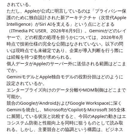
されている。
ただし、Appleが公式に明言しているのは「プライバシー保
護のために独自設計された新アーキテクチャ（次世代Apple
Intelligence）がSiri AIを支える」という点にとどまる
（ITmedia PC USER、2026年6月9日）。Geminiがどのレイ
ヤーで、どの程度の処理を担うかについては、2026年6月
時点で技術仕様の完全な公開はなされていない。以下の問
いは現時点でも未確定であり、企業が導入判断を行う際に
は続報を待つ姿勢が求められる。
個人データがAppleのサーバー外に送信される範囲はどこま
でか。
GeminiモデルとApple独自モデルの役割分担はどのように
設定されているか。
エンタープライズ向けのデータ分離やMDM制御はどこまで
可能か。
競合のGoogleがAndroidおよびGoogle Workspaceに深く
Geminiを統合し、MicrosoftがCopilotをMicrosoft 365全体
に展開している状況と比較すると、今回のAppleの動きはエ
コシステム防衛と性能向上を同時に狙うものとして読み取
れる。しかし、主要競合との協調という構図は、ビジネス