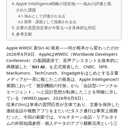
Apple Intelligence戦略の現在地——強みの評価と残
された課題
強みとして評価される点
限界・課題として指摘される点
企業の意思決定者が今取るべき具体的な対応
参考文献
Apple WWDC 新Siri AI 発表——何が根本から変わったのか
2026年6月8日、AppleはWWDC（Worldwide Developers
Conference）の基調講演で、音声アシスタントを抜本的に
再構築した「
Siri AI
」を正式発表した。CNBC、NPR、
MacRumors、TechCrunch、Engadgetをはじめとする主要
メディアが一斉に報じたこの発表は、Apple Intelligenceの
展開において「個別機能の付加」から「会話型パーソナル
エージェント」へと設計思想が転換したことを明確に示し
ている（WIRED Japan、2026年6月8日）。
従来のSiriは単発の質問応答が主体であり、文脈を保持した
連続会話や複数アプリをまたいだタスク遂行は事実上困難
だった。今回の刷新では、マルチターン会話・リアルタイ
ムの外部知識参照・個人データのアプリ横断活用という三