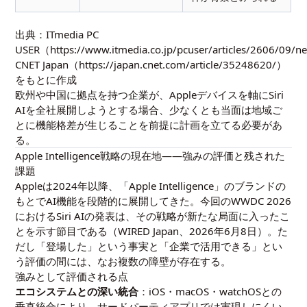
出典：ITmedia PC
USER（https://www.itmedia.co.jp/pcuser/articles/2606/09
CNET Japan（https://japan.cnet.com/article/35248620/）
をもとに作成
欧州や中国に拠点を持つ企業が、Appleデバイスを軸にSiri
AIを全社展開しようとする場合、少なくとも当面は地域ご
とに機能格差が生じることを前提に計画を立てる必要があ
る。
Apple Intelligence戦略の現在地——強みの評価と残された
課題
Appleは2024年以降、「Apple Intelligence」のブランドの
もとでAI機能を段階的に展開してきた。今回のWWDC 2026
におけるSiri AIの発表は、その戦略が新たな局面に入ったこ
とを示す節目である（WIRED Japan、2026年6月8日）。た
だし「登場した」という事実と「企業で活用できる」とい
う評価の間には、なお複数の障壁が存在する。
強みとして評価される点
エコシステムとの深い統合
：iOS・macOS・watchOSとの
垂直統合により、サードパーティアプリでは実現しにくい