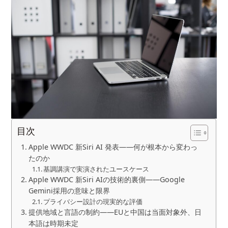
目次
Apple WWDC 新Siri AI 発表——何が根本から変わっ
たのか
基調講演で実演されたユースケース
Apple WWDC 新Siri AIの技術的裏側——Google
Gemini採用の意味と限界
プライバシー設計の現実的な評価
提供地域と言語の制約——EUと中国は当面対象外、日
本語は時期未定