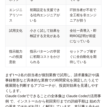
エンジニ
初期設定を支援でき
IT担当者が不在で
アリソー
る社内エンジニアが
全工程を非エンジ
ス
いる
ニアが担う
試用文化
小さく試して効果を
全社一斉導入・即
検証する文化がある
時ROI証明が前提
になっている
指示能力
指示パターンの学習
セットアップ後す
への投資
に初期コストをかけ
ぐに全自動化を期
意欲
られる
待している
まず1〜2名の担当者が個別業務で試用し、請求書集計や議
事録整形など具体的な業務での時間変化を測定したうえで
横展開を判断するアプローチが、投資対効果を見通しやす
くします。
Claude Codeでできることの全体像は
Claude Codeの活用事
例
で、インストールから初回実行までの詳細手順は
始め方
の基本
でそれぞれ詳しく解説しています。本記事と合わせ