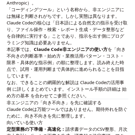
Anthropic
）。
「コーディングツール」という名称から、非エンジニアに
は無縁と判断されがちです。しかし実態は異なります。
Claude Codeの核心は「日本語による自然文の指示を受け取
り、ファイル操作・検索・レポート生成・データ整形など
を自律的に実行する」ことであり、指示を出す側にプログ
ラミング知識は必要ありません。
本記事では、
Claude Code非エンジニアの使い方
を「向き
不向きの判断基準・始め方・業務活用パターン・コスト・
限界・具体的な指示例」の順に整理します。読み終えた時
点で、試用・運用判断まで具体的に進められることを目指
しています。
なお、できることの網羅的な解説は
Claude Codeの活用事
例
に詳しくまとめています。インストール手順の詳細は
始
め方の基本
を合わせてご参照ください。
非エンジニアの「向き不向き」を先に確認する
Claude Codeは万能ツールではありません。期待外れを防ぐ
ために、向き不向きを先に整理します。
向いている使い方
定型業務の下準備・高速化：
請求書データのCSV整形、月次