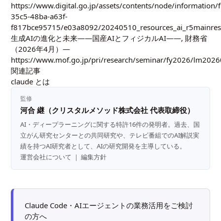
https://www.digital.go.jp/assets/contents/node/information/
35c5-48ba-a63f-
f817bce95715/e03a8092/20240510_resources_ai_r5mainresu
生成AIの進化と未来——国産AIとフィジカルAI——, 財務省
（2026年4月）—
https://www.mof.go.jp/pri/research/seminar/fy2026/lm202
関連記事
claude とは
監修
河合 継（クリスタルメソッド株式会社 代表取締役）
AI・ディープラーニングに関する特許16件の発明者。過去、国
立がん研究センターとの共同研究や、テレビ番組でのAI解説実
績を持つAI研究者として、AIの研究開発を主導している。
運営会社について
｜
編集方針
Claude Code・AIエージェントの業務活用をご検討
の方へ