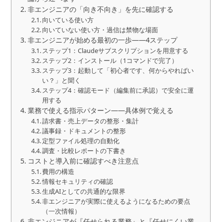
非エンジニアの「向き不向き」を先に確認する
向いている使い方
向いていない使い方・過信は禁物な場面
非エンジニアが始める最初の一歩——4ステップ
ステップ1：Claudeサブスクリプションを用意する
ステップ2：インストール（1コマンドで完了）
ステップ3：起動して「初心者です、何からやればい
い？」と聞く
ステップ4：確認モード（編集前に承認）で安全に運
用する
業務で使える指示パターン——具体例で覚える
請求書・売上データの整形・集計
議事録・ドキュメントの整形
定型ファイル処理の自動化
調査・比較レポートの下書き
コストと導入前に確認すべき注意点
費用の構造
情報セキュリティの確認
生成AIとしての共通的な限界
非エンジニアが実際に使えるようになるための要点
（一次情報）
非エンジニアが『任せられる業務』と『任せにくい業