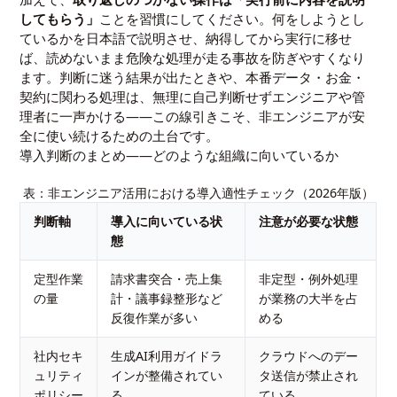
してもらう」
ことを習慣にしてください。何をしようとし
ているかを日本語で説明させ、納得してから実行に移せ
ば、読めないまま危険な処理が走る事故を防ぎやすくなり
ます。判断に迷う結果が出たときや、本番データ・お金・
契約に関わる処理は、無理に自己判断せずエンジニアや管
理者に一声かける——この線引きこそ、非エンジニアが安
全に使い続けるための土台です。
導入判断のまとめ——どのような組織に向いているか
表：非エンジニア活用における導入適性チェック（2026年版）
判断軸
導入に向いている状
注意が必要な状態
態
定型作業
請求書突合・売上集
非定型・例外処理
の量
計・議事録整形など
が業務の大半を占
反復作業が多い
める
社内セキ
生成AI利用ガイドラ
クラウドへのデー
ュリティ
インが整備されてい
タ送信が禁止され
ポリシー
る
ている