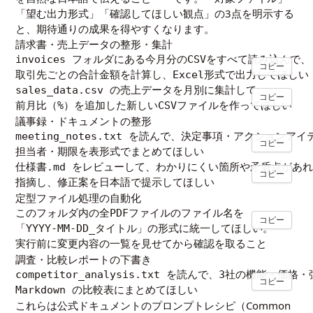
「望む出力形式」「確認してほしい観点」の3点を明示する
と、期待通りの成果を得やすくなります。
請求書・売上データの整形・集計
invoices フォルダにある今月分のCSVをすべて読み込んで、

コピー
取引先ごとの合計金額を計算し、Excel形式で出力してほしい
sales_data.csv の売上データを月別に集計して、

コピー
前月比（%）を追加した新しいCSVファイルを作ってほしい
議事録・ドキュメントの整形
meeting_notes.txt を読んで、決定事項・アクションアイ
コピー
担当者・期限を表形式でまとめてほしい
仕様書.md をレビューして、わかりにくい箇所や矛盾点があれ
コピー
指摘し、修正案を日本語で提示してほしい
定型ファイル処理の自動化
このフォルダ内の全PDFファイルのファイル名を

コピー
「YYYY-MM-DD_タイトル」の形式に統一してほしい。

実行前に変更内容の一覧を見せてから確認を取ること
調査・比較レポートの下書き
competitor_analysis.txt を読んで、3社の機能・価格・
コピー
Markdown の比較表にまとめてほしい
これらは公式ドキュメントのプロンプトレシピ（
Common