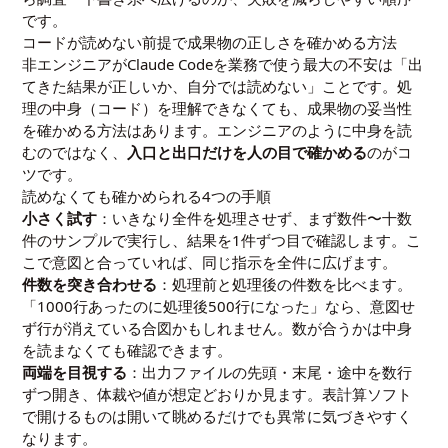
です。
コードが読めない前提で成果物の正しさを確かめる方法
非エンジニアがClaude Codeを業務で使う最大の不安は「出
てきた結果が正しいか、自分では読めない」ことです。処
理の中身（コード）を理解できなくても、成果物の妥当性
を確かめる方法はあります。エンジニアのように中身を読
むのではなく、
入口と出口だけを人の目で確かめる
のがコ
ツです。
読めなくても確かめられる4つの手順
小さく試す
：いきなり全件を処理させず、まず数件〜十数
件のサンプルで実行し、結果を1件ずつ目で確認します。こ
こで意図と合っていれば、同じ指示を全件に広げます。
件数を突き合わせる
：処理前と処理後の件数を比べます。
「1000行あったのに処理後500行になった」なら、意図せ
ず行が消えている合図かもしれません。数が合うかは中身
を読まなくても確認できます。
両端を目視する
：出力ファイルの先頭・末尾・途中を数行
ずつ開き、体裁や値が想定どおりか見ます。表計算ソフト
で開けるものは開いて眺めるだけでも異常に気づきやすく
なります。