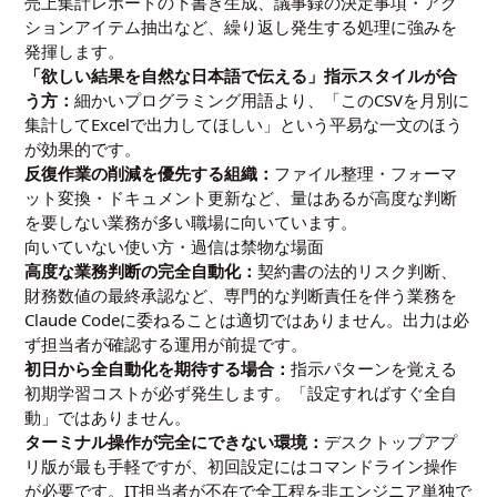
売上集計レポートの下書き生成、議事録の決定事項・アク
ションアイテム抽出など、繰り返し発生する処理に強みを
発揮します。
「欲しい結果を自然な日本語で伝える」指示スタイルが合
う方：
細かいプログラミング用語より、「このCSVを月別に
集計してExcelで出力してほしい」という平易な一文のほう
が効果的です。
反復作業の削減を優先する組織：
ファイル整理・フォーマ
ット変換・ドキュメント更新など、量はあるが高度な判断
を要しない業務が多い職場に向いています。
向いていない使い方・過信は禁物な場面
高度な業務判断の完全自動化：
契約書の法的リスク判断、
財務数値の最終承認など、専門的な判断責任を伴う業務を
Claude Codeに委ねることは適切ではありません。出力は必
ず担当者が確認する運用が前提です。
初日から全自動化を期待する場合：
指示パターンを覚える
初期学習コストが必ず発生します。「設定すればすぐ全自
動」ではありません。
ターミナル操作が完全にできない環境：
デスクトップアプ
リ版が最も手軽ですが、初回設定にはコマンドライン操作
が必要です。IT担当者が不在で全工程を非エンジニア単独で