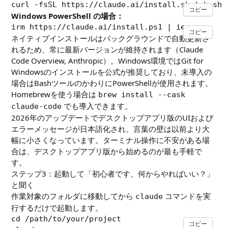
curl -fsSL https://claude.ai/install.sh | bash
コピー
Windows PowerShell の場合：
irm https://claude.ai/install.ps1 | iex
コピー
ネイティブインストールはバックグラウンドで自動更新さ
れるため、常に最新バージョンが維持されます（
Claude
Code Overview, Anthropic
）。Windows環境ではGit for
Windowsのインストールを公式が推奨しており、未導入の
場合はBashツールのかわりにPowerShellが使用されます。
Homebrewを使う場合は
brew install --cask
でも導入できます。
claude-code
2026年のアップデートでデスクトップアプリ版のUIおよび
エラーメッセージが日本語化され、言葉の壁は以前より大
幅に小さくなっています。ターミナル操作に不安がある場
合は、デスクトップアプリ版から始めるのが最も手軽で
す。
ステップ3：起動して「初心者です、何からやればいい？」
と聞く
作業対象のフォルダに移動してから
コマンドを実
claude
行するだけで起動します。
cd /path/to/your/project

コピー