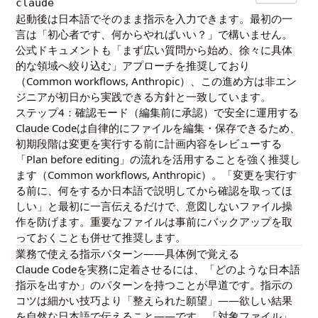
claude
起動後は日本語でそのまま指示を入力できます。最初の一
言は「初心者です、何からやればいい？」で構いません。
公式ドキュメントも「まず広い質問から始め、徐々に具体
的な領域へ絞り込む」アプローチを推奨しており
（
Common workflows, Anthropic
）、この進め方は非エン
ジニアが初日から実践できる方針と一致しています。
ステップ4：確認モード（編集前に承認）で安全に運用する
Claude Codeは自律的にファイルを編集・保存できるため、
初期段階は変更を実行する前に計画内容をレビューする
「Plan before editing」の流れを活用することを強く推奨し
ます（
Common workflows, Anthropic
）。「変更を実行す
る前に、何をするか日本語で説明してから確認を取ってほ
しい」と最初に一言伝えるだけで、意図しないファイル操
作を防げます。重要なファイルは事前にバックアップを取
っておくことも併せて推奨します。
業務で使える指示パターン——具体例で覚える
Claude Codeを実務に定着させるには、「どのような日本語
指示を出すか」のパターンを持つことが早道です。指示の
コツは細かい技巧より「整えられた願望」——欲しい結果
を自然な日本語で伝えること——です。「対象ファイル」