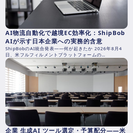
AI物流自動化で越境EC効率化：ShipBob
AIが示す日本企業への実務的含意
ShipBobのAI統合発表——何が起きたか 2026年8月4
日、米フルフィルメントプラットフォームの
ShipBob（本社：シカゴ、2014年創業、CEO：Dh...
企業 生成AI ツール選定・予算配分——米