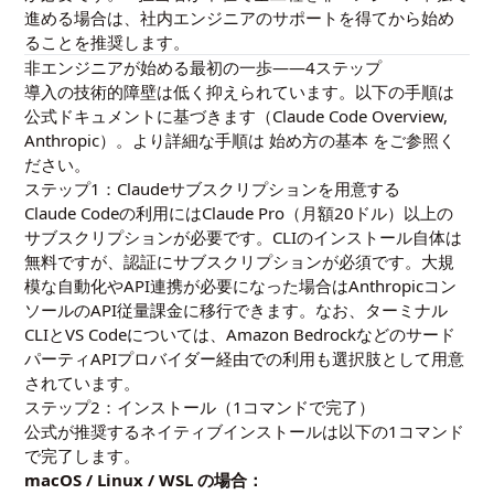
進める場合は、社内エンジニアのサポートを得てから始め
ることを推奨します。
非エンジニアが始める最初の一歩——4ステップ
導入の技術的障壁は低く抑えられています。以下の手順は
公式ドキュメントに基づきます（
Claude Code Overview,
Anthropic
）。より詳細な手順は
始め方の基本
をご参照く
ださい。
ステップ1：Claudeサブスクリプションを用意する
Claude Codeの利用にはClaude Pro（月額20ドル）以上の
サブスクリプションが必要です。CLIのインストール自体は
無料ですが、認証にサブスクリプションが必須です。大規
模な自動化やAPI連携が必要になった場合はAnthropicコン
ソールのAPI従量課金に移行できます。なお、ターミナル
CLIとVS Codeについては、Amazon Bedrockなどのサード
パーティAPIプロバイダー経由での利用も選択肢として用意
されています。
ステップ2：インストール（1コマンドで完了）
公式が推奨するネイティブインストールは以下の1コマンド
で完了します。
macOS / Linux / WSL の場合：