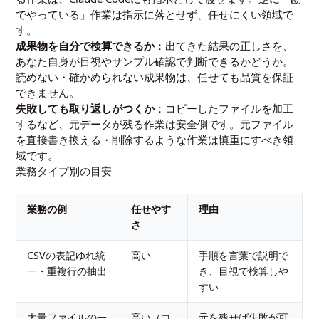
でやっている」作業は指示に落とせず、任せにくい領域で
す。
成果物を自分で検算できるか
：出てきた結果の正しさを、
あなた自身が目視やサンプル確認で判断できるかどうか。
読めない・確かめられない成果物は、任せても品質を保証
できません。
失敗しても取り返しがつくか
：コピーしたファイルを加工
するなど、元データが残る作業は安全側です。元ファイル
を直接書き換える・削除するような作業は慎重にすべき領
域です。
業務タイプ別の目安
業務の例
任せやす
理由
さ
CSVの表記ゆれ統
高い
手順を言葉で説明で
一・重複行の抽出
き、目視で検算しや
すい
大量ファイルの一
高い（コ
元を残せば失敗が可