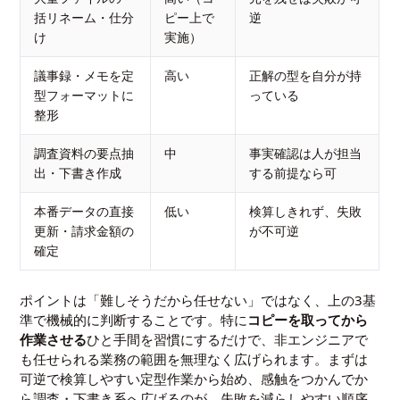
括リネーム・仕分
ピー上で
逆
け
実施）
議事録・メモを定
高い
正解の型を自分が持
型フォーマットに
っている
整形
調査資料の要点抽
中
事実確認は人が担当
出・下書き作成
する前提なら可
本番データの直接
低い
検算しきれず、失敗
更新・請求金額の
が不可逆
確定
ポイントは「難しそうだから任せない」ではなく、上の3基
準で機械的に判断することです。特に
コピーを取ってから
作業させる
ひと手間を習慣にするだけで、非エンジニアで
も任せられる業務の範囲を無理なく広げられます。まずは
可逆で検算しやすい定型作業から始め、感触をつかんでか
ら調査・下書き系へ広げるのが、失敗を減らしやすい順序