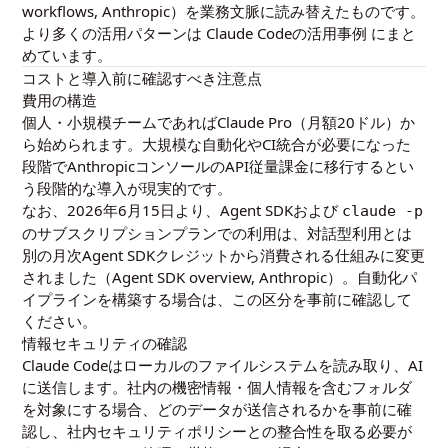
workflows, Anthropic
）を業務文脈に読み替えたものです。
より多くの活用パターンは
Claude Codeの活用事例
にまと
めています。
コストと導入前に確認すべき注意点
費用の構造
個人・小規模チームであればClaude Pro（月額20ドル）か
ら始められます。大規模な自動化やCI統合が必要になった
段階でAnthropicコンソールのAPI従量課金に移行するとい
う段階的な導入が現実的です。
なお、2026年6月15日より、Agent SDKおよび
claude -p
のサブスクリプションプランでの利用は、対話型利用とは
別の月次Agent SDKクレジットから消費される仕組みに変更
されました（
Agent SDK overview, Anthropic
）。自動化パ
イプラインを構築する場合は、この区分を事前に確認して
ください。
情報セキュリティの確認
Claude Codeはローカルのファイルシステムを読み取り、AI
に送信します。社内の機密情報・個人情報を含むフォルダ
を対象にする場合、どのデータが送信されるかを事前に確
認し、社内セキュリティポリシーとの整合性を取る必要が