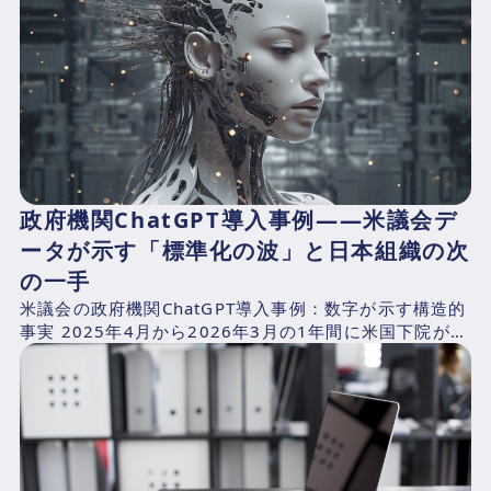
政府機関ChatGPT導入事例——米議会デ
ータが示す「標準化の波」と日本組織の次
の一手
米議会の政府機関ChatGPT導入事例：数字が示す構造的
事実 2025年4月から2026年3月の1年間に米国下院が支
出したAI関連費用を、CNBCが下院支出記録...