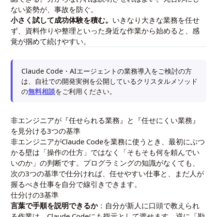
ない姿勢が、事故を防ぐ。
小さく試して成功体験を積む。
いきなり大きな業務を任せ
ず、資料作りや整理といった身近な作業から始めると、感
覚が掴めて続けやすい。
Claude Code・AIエージェントの業務導入をご検討の方
は、自社での開発実例を公開しているクリスタルメソッド
の
無料相談
をご利用ください。
非エンジニアが『任せられる業務』と『任せにくい業務』
を見分ける3つの基準
非エンジニアがClaude Codeを業務に使うとき、最初にぶつ
かる壁は「操作の仕方」ではなく「そもそも何を頼んでい
いのか」の判断です。プログラミングの知識がなくても、
次の3つの基準で仕分ければ、任せやすい仕事と、まだ人が
握るべき仕事を自分で線引きできます。
仕分けの3基準
言葉で手順を説明できるか
：自分が新人に口頭で教えられ
る作業は、Claude Codeにも指示として渡せます。逆に「勘