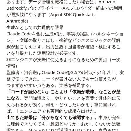
あります。データ管理を厳格にしたい場合は、Amazon
BedrockなどのプライベートAPIプロバイダー経由での利用
が選択肢になります（
Agent SDK Quickstart,
Anthropic
）。
生成AIとしての共通的な限界
Claude Codeを含む生成AIは、事実の誤認（ハルシネーショ
ン）・文脈の取りこぼし・複雑なビジネスロジックの誤解
釈が起こりえます。出力は必ず担当者が確認・検証するこ
とを前提とした運用設計が必要です。
非エンジニアが実際に使えるようになるための要点（一次
情報）
監修者・河合継はClaude Codeを3.5の時代から1年以上、実
務で使ってきた。コードが書けない人でも十分使えるが、
つまずきやすい点もある。実感を補足する。
「コードが読めない」ことより「依頼が曖昧」なことが壁
になる。
専門知識より、やりたいことを言葉で具体的に伝
えられるかが効く。何を・どうしたいかを丁寧に書けれ
ば、非エンジニアでも実用的な成果を出せた。
出てきた結果は「分からなくても確認する」。
中身が完全
に理解できなくても、意図どおりか・おかしくないかは確
認できる。分からなければ説明させればよい。丸呑みにし