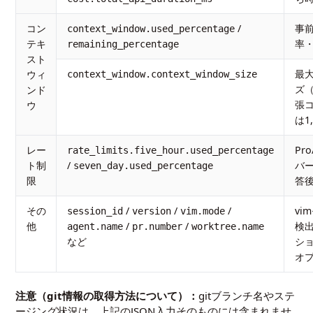
コン
/
事
context_window.used_percentage
テキ
率
remaining_percentage
スト
最
ウィ
context_window.context_window_size
ズ（
ンド
張
ウ
は1,
レー
Pr
rate_limits.five_hour.used_percentage
ト制
/
バー
seven_day.used_percentage
限
答
その
/
/
/
vi
session_id
version
vim.mode
他
/
/
検出
agent.name
pr.number
worktree.name
など
シ
オ
注意（git情報の取得方法について）：
gitブランチ名やステ
ージング状況は、上記のJSON入力そのものには含まれませ