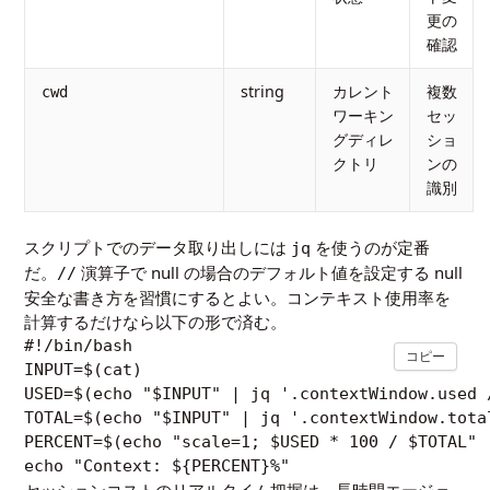
更の
確認
string
カレント
複数
cwd
ワーキン
セッ
グディレ
ショ
クトリ
ンの
識別
スクリプトでのデータ取り出しには
を使うのが定番
jq
だ。
演算子で null の場合のデフォルト値を設定する null
//
安全な書き方を習慣にするとよい。コンテキスト使用率を
計算するだけなら以下の形で済む。
#!/bin/bash

コピー
INPUT=$(cat)

USED=$(echo "$INPUT" | jq '.contextWindow.used /
TOTAL=$(echo "$INPUT" | jq '.contextWindow.total
PERCENT=$(echo "scale=1; $USED * 100 / $TOTAL" |