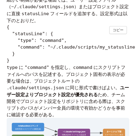
（
）またはプロジェクト設定
~/.claude/settings.json
に直接
フィールドを追加する。設定形式は以
statusLine
下のとおりだ。
{

コピー
  "statusLine": {

    "type": "command",

    "command": "~/.claude/scripts/my_statusline.
  }

}
に
を指定し、
にスクリプトフ
type
"command"
command
ァイルへのパスを記述する。プロジェクト固有の表示が必
要な場合は、プロジェクトルートの
に同じ形式で書けばよい。
ユー
.claude/settings.json
ザー設定よりプロジェクト設定が優先される
ため、チーム
開発でプロジェクト設定をリポジトリに含める際は、スク
リプトのパスがメンバー全員の環境で有効かどうかを事前
に確認する必要がある。
/statuslineコマンド
自然言語→スクリプト自動生成
ターミナル下部
~/.claude/settings.json
statusLine フィールド設定済
ステータスライン表示