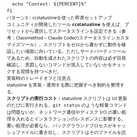
  echo "Context: ${PERCENT}%"

パターン3：ccstatuslineを使った即席セットアップ
コミュニティが開発したツール
ccstatusline
を使えば、プ
リセットから選択してステータスラインを設定できる（参
考：
Classmethod – Claude Codeのステータスラインカスタ
マイズツール
）。スクリプトをゼロから書かずに動作を確
認したい場面に向いている。ただしサードパーティツール
であるため、自動生成されたスクリプトの内容は必ず目視
確認し、意図しないコマンドが混入していないかをチェッ
クする習慣を持つべきだ。
実装時のトレードオフと注意点
statusline を実装・運用する際に把握すべき制約を整理す
る。
スクリプトの実行コスト：
statusline スクリプトは UI 更新
のたびに実行される。
のような軽量コマンド
git status
は問題ないが、ネットワーク通信やディスク I/O の重い処
理を入れるとインタラクションのレスポンスに影響する。
重い処理が必要なら、バックグラウンドプロセスがキャッ
シュファイルに書き出し、スクリプトはそのファイルを読