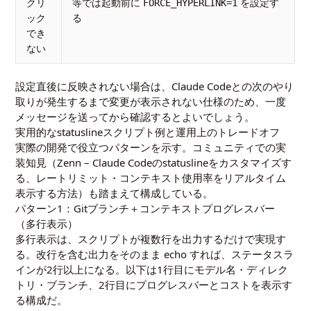
クリ
等では起動前に
を設定す
FORCE_HYPERLINK=1
ック
る
でき
ない
設定直後に反映されない場合は、Claude Codeとの次のやり
取りが発生するまで変更が表示されない仕様のため、一度
メッセージを送ってから確認するとよいでしょう。
実用的なstatuslineスクリプト例と運用上のトレードオフ
実際の開発で役立つパターンを示す。コミュニティでの実
装知見（
Zenn – Claude Codeのstatuslineをカスタマイズす
る
、
レートリミット・コンテキスト使用率をリアルタイム
表示する方法
）も踏まえて構成している。
パターン1：Gitブランチ＋コンテキストプログレスバー
（多行表示）
多行表示は、スクリプトが複数行を出力するだけで実現す
る。改行を含む出力をそのまま echo すれば、ステータスラ
インが2行以上になる。以下は1行目にモデル名・ディレク
トリ・ブランチ、2行目にプログレスバーとコストを表示す
る構成だ。