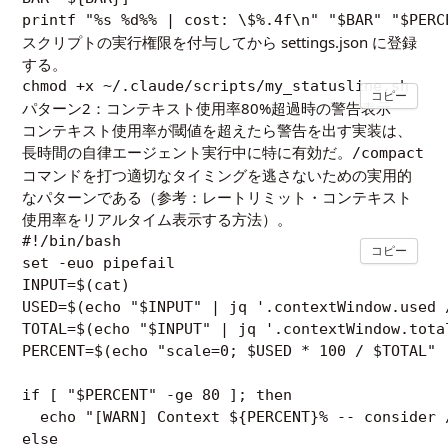
スクリプトの実行権限を付与してから settings.json に登録
する。
コピー
パターン2：コンテキスト使用率80%超過時の警告表示
コンテキスト使用率が閾値を超えたら警告を出す実装は、
長時間の自律エージェント実行中に特に有効だ。
/compact
コマンドを打つ適切なタイミングを逃さないための実用的
なパターンである（参考：
レートリミット・コンテキスト
使用率をリアルタイム表示する方法
）。
#!/bin/bash

コピー
set -euo pipefail

INPUT=$(cat)

USED=$(echo "$INPUT" | jq '.contextWindow.used /
TOTAL=$(echo "$INPUT" | jq '.contextWindow.total
PERCENT=$(echo "scale=0; $USED * 100 / $TOTAL" |
if [ "$PERCENT" -ge 80 ]; then

  echo "[WARN] Context ${PERCENT}% -- consider /
else
