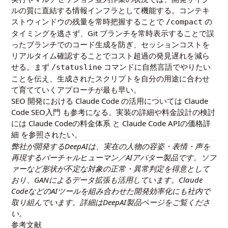
ルの質に直結する情報インフラとして機能する。コンテキ
ストウィンドウの残量を常時把握することで
の
/compact
タイミングを逃さず、Git ブランチを常時表示することで誤
ったブランチでのコード生成を防ぎ、セッションコストを
リアルタイム確認することでコスト超過の発見遅れを減ら
せる。まず
コマンドに自然言語でやりたい
/statusline
ことを伝え、生成されたスクリプトを自分の用途に合わせ
て育てていくアプローチが最も早い。
SEO 開発における Claude Code の活用については
Claude
Code SEO入門
も参考になる。実装の詳細や料金設計の検討
には
Claude Codeの料金体系
と
Claude Code APIの価格詳
細
を参照されたい。
弊社が開発するDeepAIは、実在の人物の容姿・表情・声を
再現するバーチャルヒューマン／AIアバター製品です。ソフ
ァーなど形状が不定な対象の正常・異常判定を得意として
おり、GANによるデータ拡張も活用しています。Claude
CodeなどのAIツールを組み合わせた開発効率化にも社内で
取り組んでいます。詳細は
DeepAI製品ページ
をご覧くださ
い。
参考文献