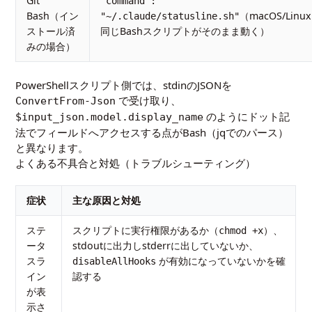
Git
"command":
Bash（イン
（macOS/Linu
"~/.claude/statusline.sh"
ストール済
同じBashスクリプトがそのまま動く）
みの場合）
PowerShellスクリプト側では、stdinのJSONを
で受け取り、
ConvertFrom-Json
のようにドット記
$input_json.model.display_name
法でフィールドへアクセスする点がBash（jqでのパース）
と異なります。
よくある不具合と対処（トラブルシューティング）
症状
主な原因と対処
ステ
スクリプトに実行権限があるか（
）、
chmod +x
ータ
stdoutに出力しstderrに出していないか、
スラ
が有効になっていないかを確
disableAllHooks
イン
認する
が表
示さ