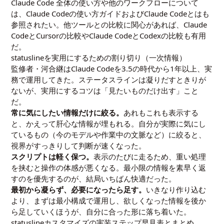
Claude Code 全体の使い方や他のワークフローについて
は、
Claude Codeの使い方ガイド
および
Claude Codeとは
も
参照されたい。他ツールとの比較に関心があれば、
Claude
CodeとCursorの比較
や
Claude CodeとCodexの比較
も有用
だ。
statuslineを実用にするための割り切り（一次情報）
監修者・河合継はClaude Codeを3.5の時代から1年以上、実
務で運用してきた。ステータスラインは凝りだすときりが
ないが、実用にするコツは「見たいものだけ出す」こと
だ。
常に気にしたい情報だけに絞る。
あれもこれも表示する
と、かえって肝心な情報が埋もれる。自分が実際に気にし
ているもの（今のモデルや作業中の文脈など）に絞ると、
視界がすっきりして判断が速くなった。
スクリプトは軽く保つ。
表示のたびに走るため、重い処理
を挟むと操作の体感が悪くなる。最小限の情報を素早く返
すのを優先するのが、結局いちばん快適だった。
最初から凝らず、必要になったら足す。
いきなり作り込む
より、まずは最小構成で運用し、欲しくなった情報を後か
ら足していくほうが、自分に合った形に落ち着いた。
statuslineカスタマイズの実装ステップ早見表とまとめ