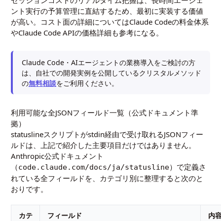
セッションコストのリアルタイム把握は、長時間エージェ
ント実行の予算管理に直結するため、最初に実装する価値
が高い。コスト面の詳細については
Claude Codeの料金体系
や
Claude Code APIの価格詳細
も参考になる。
Claude Code・AIエージェントの業務導入をご検討の方
は、自社での開発実例を公開しているクリスタルメソッド
の
無料相談
をご利用ください。
利用可能な全JSONフィールド一覧（公式ドキュメント準
拠）
statuslineスクリプトがstdin経由で受け取れるJSONフィー
ルドは、上記で紹介した主要項目だけではありません。
Anthropic公式ドキュメント
（
）で定義さ
code.claude.com/docs/ja/statusline
れている全フィールドを、カテゴリ別に整理すると次のと
おりです。
カテ
フィールド
内