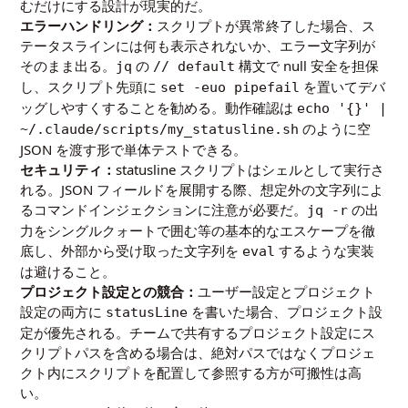
むだけにする設計が現実的だ。
エラーハンドリング：
スクリプトが異常終了した場合、ス
テータスラインには何も表示されないか、エラー文字列が
そのまま出る。
の
構文で null 安全を担保
jq
// default
し、スクリプト先頭に
を置いてデバ
set -euo pipefail
ッグしやすくすることを勧める。動作確認は
echo '{}' |
のように空
~/.claude/scripts/my_statusline.sh
JSON を渡す形で単体テストできる。
セキュリティ：
statusline スクリプトはシェルとして実行さ
れる。JSON フィールドを展開する際、想定外の文字列によ
るコマンドインジェクションに注意が必要だ。
の出
jq -r
力をシングルクォートで囲む等の基本的なエスケープを徹
底し、外部から受け取った文字列を
するような実装
eval
は避けること。
プロジェクト設定との競合：
ユーザー設定とプロジェクト
設定の両方に
を書いた場合、プロジェクト設
statusLine
定が優先される。チームで共有するプロジェクト設定にス
クリプトパスを含める場合は、絶対パスではなくプロジェ
クト内にスクリプトを配置して参照する方が可搬性は高
い。