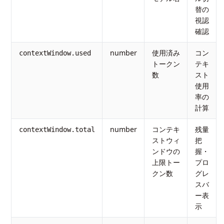
替の
視認
確認
number
使用済み
コン
contextWindow.used
トークン
テキ
数
スト
使用
率の
計算
number
コンテキ
残量
contextWindow.total
ストウィ
把
ンドウの
握・
上限トー
プロ
クン数
グレ
スバ
ー表
示