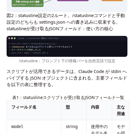
手動 settings.json 編集
type/command フィールド直接記述
図2：statusline設定の2ルート。/statuslineコマンドと手動
設定のどちらも settings.json への書き込みに収束する。
statuslineが受け取るJSONフィールド：使い方の核心
/statusline：プロンプト下の情報バーを自然言語で設定
スクリプトが活用できるデータは、Claude Code が stdin へ
パイプする JSON オブジェクトに含まれる。主要フィールド
を以下の表に整理する。
表1：statuslineスクリプトが受け取るJSONフィールド一覧
フィールド名
型
内容
主な
用途
string
使用中の
モデ
model
モデル名
ル切