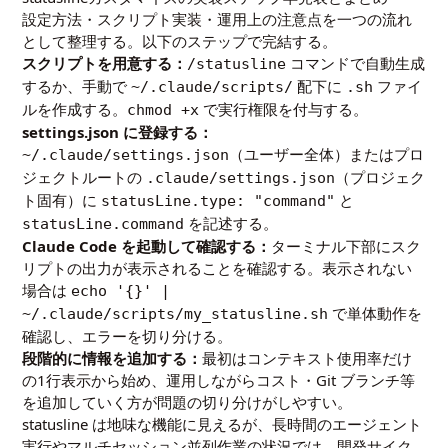
設定方法・スクリプト実装・運用上の注意点を一つの流れ
として整理する。以下のステップで完結する。
スクリプトを用意する：
コマンドで自動生成
/statusline
するか、手動で
配下に
ファイ
~/.claude/scripts/
.sh
ルを作成する。
で実行権限を付与する。
chmod +x
settings.json に登録する：
（ユーザー全体）またはプロ
~/.claude/settings.json
ジェクトルートの
（プロジェク
.claude/settings.json
ト固有）に
と
statusLine.type: "command"
を記述する。
statusLine.command
Claude Code を起動して確認する：
ターミナル下部にスク
リプトの出力が表示されることを確認する。表示されない
場合は
echo '{}' |
で単体動作を
~/.claude/scripts/my_statusline.sh
確認し、エラーを切り分ける。
段階的に情報を追加する：
最初はコンテキスト使用率だけ
の1行表示から始め、運用しながらコスト・Git ブランチ等
を追加していく方が問題の切り分けがしやすい。
statusline は地味な機能に見えるが、長時間のエージェント
実行やマルチセッション並列作業の状況では、開発サイク