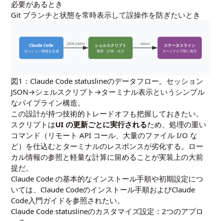
必要があるとき
Git ブランチと状態を常時表示して誤操作を防ぎたいとき
JSON (stdin)
stdout
Claude Code
シェルスクリプト
ステータスライン
セッション情報を生成
整形・計算・出力
ターミナル下部に表示
図1：Claude Code statuslineのデータフロー。セッション
JSON→シェルスクリプト→ターミナル表示というシンプル
なパイプライン構造。
この設計が持つ技術的トレードオフも把握しておきたい。
スクリプトは
UI の更新ごとに実行される
ため、処理の重い
コマンド（リモート API コール、大量のファイル I/O な
ど）を仕込むとターミナルのレスポンスが劣化する。ロー
カル情報の参照と軽量な計算に留めることが実装上の大前
提だ。
Claude Code の基本的なインストール手順や初期設定につ
いては、
Claude Codeのインストール手順
および
Claude
Code入門ガイド
を参照されたい。
Claude Code statuslineのカスタマイズ設定：2つのアプロ