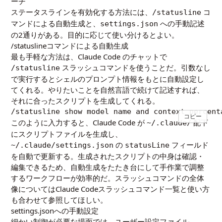
ーチ
ステータスラインを有効化する方法には、
コ
/statusline
マンドによる自動生成と、
への手動記述
settings.json
の2通りがある。目的に応じて使い分けるとよい。
/statuslineコマンドによる自動生成
最も手軽な方法は、Claude Code のチャットで
スラッシュコマンドを使うことだ。引数なし
/statusline
で実行するとシェルのプロンプト情報をもとに自動設定し
てくれる。やりたいことを自然言語で続けて記述すれば、
それに合ったスクリプトを生成してくれる。
/statusline show model name and context percent
コピー
このように入力すると、Claude Code が
配下
~/.claude/
にスクリプトファイルを生成し、
の
フィールド
~/.claude/settings.json
statusLine
を自動で更新する。生成されたスクリプトの中身は確認・
編集できるため、自動生成をたたき台にして手作業で調整
するワークフローが効率的だ。スラッシュコマンドの全体
像については
Claude Codeスラッシュコマンド一覧と使い方
も合わせて参照してほしい。
settings.jsonへの手動設定
細かい制御が必要な場面では、ユーザー設定ファイル