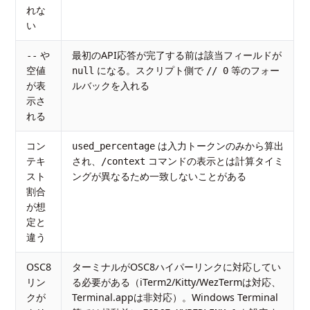
れな
い
や
最初のAPI応答が完了する前は該当フィールドが
--
空値
になる。スクリプト側で
等のフォー
null
// 0
が表
ルバックを入れる
示さ
れる
コン
は入力トークンのみから算出
used_percentage
テキ
され、
コマンドの表示とは計算タイミ
/context
スト
ングが異なるため一致しないことがある
割合
が想
定と
違う
OSC8
ターミナルがOSC8ハイパーリンクに対応してい
リン
る必要がある（iTerm2/Kitty/WezTermは対応、
クが
Terminal.appは非対応）。Windows Terminal