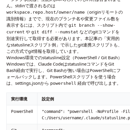
ん。stdinで渡されるのは
（originリモートの
workspace.repo.host/owner/name
識別情報）までで、現在のブランチ名や変更ファイル数を
表示するには、スクリプト内で
git branch --show-
や
などのgitコマンドを
current
git diff --numstat
別途実行して取得する必要があります。本記事の「実用的
なstatuslineスクリプト例」で示したgit連携スクリプトも、
この方式でgit情報を取得しています。
Windows環境でのstatusline設定（PowerShell / Git Bash）
Windowsでは、Claude CodeはstatuslineコマンドをGit
Bash経由で実行し、Git Bashが無い場合はPowerShellにフ
ォールバックします。PowerShellスクリプトを使う場合
は、settings.jsonから
経由で呼び出します。
powershell
実行環境
設定例
PowerShell
"command": "powershell -NoProfile -Fil
C:/Users/username/.claude/statusline.p