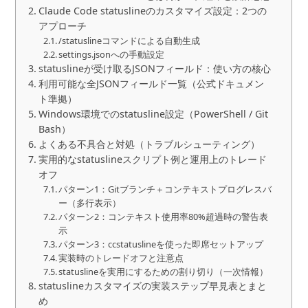
Claude Code statuslineのカスタマイズ設定：2つの
アプローチ
/statuslineコマンドによる自動生成
settings.jsonへの手動設定
statuslineが受け取るJSONフィールド：使い方の核心
利用可能な全JSONフィールド一覧（公式ドキュメン
ト準拠）
Windows環境でのstatusline設定（PowerShell / Git
Bash）
よくある不具合と対処（トラブルシューティング）
実用的なstatuslineスクリプト例と運用上のトレード
オフ
パターン1：Gitブランチ＋コンテキストプログレスバ
ー（多行表示）
パターン2：コンテキスト使用率80%超過時の警告表
示
パターン3：ccstatuslineを使った即席セットアップ
実装時のトレードオフと注意点
statuslineを実用にするための割り切り（一次情報）
statuslineカスタマイズの実装ステップ早見表とまと
め