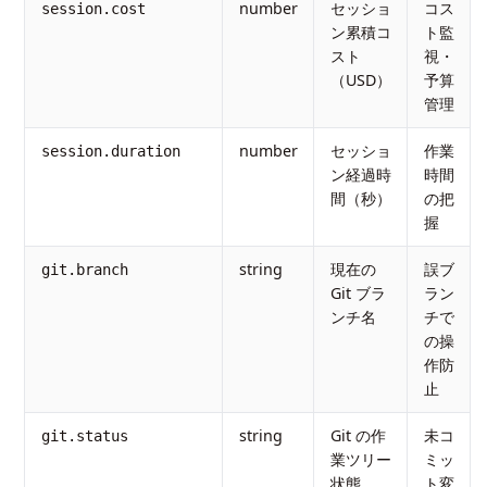
number
セッショ
コス
session.cost
ン累積コ
ト監
スト
視・
（USD）
予算
管理
number
セッショ
作業
session.duration
ン経過時
時間
間（秒）
の把
握
string
現在の
誤ブ
git.branch
Git ブラ
ラン
ンチ名
チで
の操
作防
止
string
Git の作
未コ
git.status
業ツリー
ミッ
状態
ト変