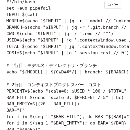
#!/bin/bash

コピー
set -euo pipefail

INPUT=$(cat)

MODEL=$(echo "$INPUT" | jq -r '.model // "unknow
BRANCH=$(echo "$INPUT" | jq -r '.git.branch // "
CWD=$(echo "$INPUT" | jq -r '.cwd // ""')

USED=$(echo "$INPUT" | jq '.contextWindow.used /
TOTAL=$(echo "$INPUT" | jq '.contextWindow.total
COST=$(echo "$INPUT" | jq '.session.cost // 0')

# 1行目：モデル名・ディレクトリ・ブランチ

echo "${MODEL} | ${CWD##*/} | branch: ${BRANCH}"
# 2行目：コンテキストプログレスバー＋コスト

PERCENT=$(echo "scale=0; $USED * 100 / $TOTAL" |
BAR_FILL=$(echo "scale=0; $PERCENT / 5" | bc)

BAR_EMPTY=$((20 - BAR_FILL))

BAR="["

for i in $(seq 1 "$BAR_FILL"); do BAR="${BAR}#";
for i in $(seq 1 "$BAR_EMPTY"); do BAR="${BAR}-"
BAR="${BAR}]"
