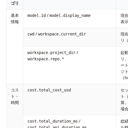
ゴリ
基本
/
現
model.id
model.display_name
情報
表
/
現
cwd
workspace.current_dir
リ
/
起
workspace.project_dir
リ、
workspace.repo.*
ー
ジ
（ho
コス
セ
cost.total_cost_usd
ト・
ト
時間
算
場
/
総経
cost.total_duration_ms
ち
cost.total_api_duration_ms