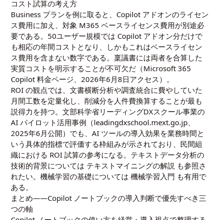
コスト試算の考え方
Business プランを例に取ると、Copilot アドオンのライセン
ス費用に加え、対象 M365 ベースライセンス費用が別途必
要である。50ユーザー規模では Copilot アドオン分だけで
も相応の年間コストとなり、しかもこれはベースライセン
ス費用を含まない数字である。稟議書には両者を合算した
実質コストを明示することが不可欠だ（Microsoft 365
Copilot 料金ページ、2026年6月8日アクセス）。
ROI の観点では、文書横断分析や調査統合に費やしていた
月間工数を定量化し、削減分を人件費換算することが最も
説得力を持つ。文部科学省リーディングDXスクール事業の
AI パイロット活用事例（leadingdxschool.mext.go.jp、
2025年6月公開）でも、AI ツールの導入効果を業務時間と
いう具体的指標で評価する枠組みが示されており、民間組
織における ROI 試算の参考になる。テキストデータ分析の
技術的背景については
テキストマイニングの解説
も参照さ
れたい。機械学習の基礎については
機械学習入門
も有用で
ある。
まとめ――Copilot ノートブックの導入判断で優先すべき三
つの軸
Copilot ノートブックの使い方を経営・導入視点で整理する