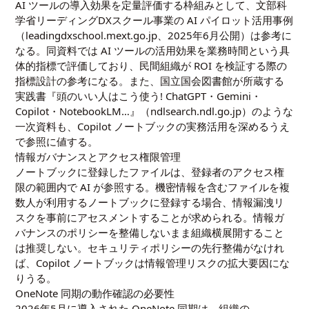
AI ツールの導入効果を定量評価する枠組みとして、文部科
学省リーディングDXスクール事業の AI パイロット活用事例
（leadingdxschool.mext.go.jp、2025年6月公開）は参考に
なる。同資料では AI ツールの活用効果を業務時間という具
体的指標で評価しており、民間組織が ROI を検証する際の
指標設計の参考になる。また、国立国会図書館が所蔵する
実践書『頭のいい人はこう使う! ChatGPT・Gemini・
Copilot・NotebookLM…』（ndlsearch.ndl.go.jp）のような
一次資料も、Copilot ノートブックの実務活用を深めるうえ
で参照に値する。
情報ガバナンスとアクセス権限管理
ノートブックに登録したファイルは、登録者のアクセス権
限の範囲内で AI が参照する。機密情報を含むファイルを複
数人が利用するノートブックに登録する場合、情報漏洩リ
スクを事前にアセスメントすることが求められる。情報ガ
バナンスのポリシーを整備しないまま組織横展開すること
は推奨しない。セキュリティポリシーの先行整備がなけれ
ば、Copilot ノートブックは情報管理リスクの拡大要因にな
りうる。
OneNote 同期の動作確認の必要性
2026年5月に導入された OneNote 同期は、組織の