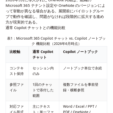
Microsoft 365 テナント設定や OneNote のバージョンによ
って挙動が異なる場合がある。展開前にパイロットグルー
プで動作を確認し、問題がなければ段階的に拡大する進め
方が現実的である。
通常 Copilot チャットとの機能比較
表1：Microsoft 365 Copilot チャット vs. Copilot ノートブッ
ク 機能比較（2026年6月時点）
比較軸
通常 Copilot
Copilot ノートブック
チャット
コンテキ
セッション内
ノートブック単位で永続
スト保持
のみ
参照ファ
1回のチャッ
複数ファイルを事前登
イル
トで添付した
録・横断参照
範囲
対応ファ
主にテキス
Word / Excel / PPT /
イル形式
ト・単一ファ
PDF / OneNote /