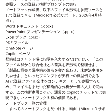
参照ソースの登録と横断プロンプトの実行
ノートブック作成後、以下のファイル形式を参照ソースと
して登録できる（Microsoft 公式サポート、2026年4月時
点）。
Word ドキュメント（.docx）
PowerPoint プレゼンテーション（.pptx）
Excel ブック（.xlsx）
PDF ファイル
OneNote ページ
Copilot ページ
登録後はチャット欄に指示を入力するだけでよい。「この
ファイル群から競合他社との差異を表形式で整理せよ」
「製品仕様書と議事録の論点を突き合わせ、未解決事項を
列挙せよ」といったプロンプトが実務上の典型例である。
AI は登録ファイル全体をコンテキストとして参照するた
め、ファイルをまたいだ横断的な分析が一度の入力で完結
する。この横断参照こそが、通常の Copilot チャットでは実
現できないノートブック固有の価値である。
ノートブック一覧の管理
「すべてのノートブックを見つける」画面（Microsoft サポ