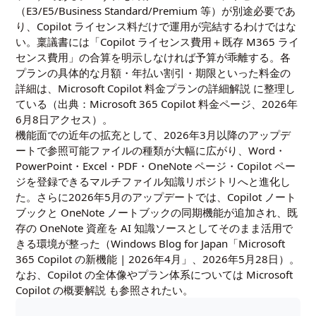
（E3/E5/Business Standard/Premium 等）が別途必要であ
り、Copilot ライセンス料だけで運用が完結するわけではな
い。稟議書には「Copilot ライセンス費用＋既存 M365 ライ
センス費用」の合算を明示しなければ予算が乖離する。各
プランの具体的な月額・年払い割引・期限といった料金の
詳細は、
Microsoft Copilot 料金プランの詳細解説
に整理し
ている（出典：Microsoft 365 Copilot 料金ページ、2026年
6月8日アクセス）。
機能面での近年の拡充として、2026年3月以降のアップデ
ートで参照可能ファイルの種類が大幅に広がり、Word・
PowerPoint・Excel・PDF・OneNote ページ・Copilot ペー
ジを登録できるマルチファイル知識リポジトリへと進化し
た。さらに2026年5月のアップデートでは、Copilot ノート
ブックと OneNote ノートブックの同期機能が追加され、既
存の OneNote 資産を AI 知識ソースとしてそのまま活用で
きる環境が整った（Windows Blog for Japan「Microsoft
365 Copilot の新機能 | 2026年4月」、2026年5月28日）。
なお、Copilot の全体像やプラン体系については
Microsoft
Copilot の概要解説
も参照されたい。