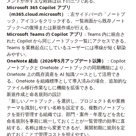
メントが示す主な経路は以下の三つである。
Microsoft 365 Copilot アプリ
（m365.cloud.microsoft）
：左サイドバーの「ノートブ
ック」アイコンをクリックする。一覧画面から既存ノート
ブックへの復帰または新規作成が行える。
Microsoft Teams の Copilot アプリ
：Teams 内に統合さ
れた Copilot から同じノートブック一覧にアクセスできる。
Teams を業務起点にしているユーザーには導線が短く馴染
みやすい。
OneNote 経由（2026年5月アップデート以降）
：Copilot
ノートブックと OneNote ノートブックの同期機能により、
OneNote 上の既存資産を AI 知識ソースとして活用でき
る。OneNote を組織標準として導入済みの場合、追加的な
ファイル移行作業なしに機能を拡張できる。
新規作成と命名規則の設計
「新しいノートブック」を選択し、プロジェクト名や業務
テーマを識別しやすい名称を設定する。複数のノートブッ
クを並行管理する組織では、部門・案件・年度などを含む
命名規則を事前に統一しておくことが一覧管理の効率に直
結する。名称は後から変更できるが、展開初期に規則を定
めておくことで管理コストを抑えやすい。