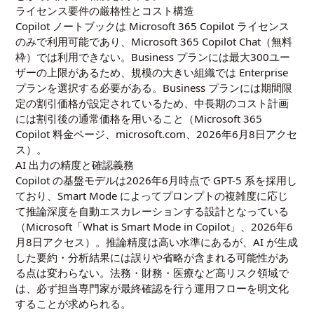
ライセンス要件の厳格性とコスト構造
Copilot ノートブックは Microsoft 365 Copilot ライセンス
のみで利用可能であり、Microsoft 365 Copilot Chat（無料
枠）では利用できない。Business プランには最大300ユー
ザーの上限があるため、規模の大きい組織では Enterprise
プランを選択する必要がある。Business プランには期間限
定の割引価格が設定されているため、中長期のコスト計画
には割引後の通常価格を用いること（Microsoft 365
Copilot 料金ページ、microsoft.com、2026年6月8日アクセ
ス）。
AI 出力の精度と確認義務
Copilot の基盤モデルは2026年6月時点で GPT-5 系を採用し
ており、Smart Mode によってプロンプトの複雑度に応じ
て推論深度を自動エスカレーションする設計となっている
（Microsoft「What is Smart Mode in Copilot」、2026年6
月8日アクセス）。推論精度は高い水準にあるが、AI が生成
した要約・分析結果には誤りや省略が含まれる可能性があ
る点は変わらない。法務・財務・医療など高リスク領域で
は、必ず担当専門家が最終確認を行う運用フローを明文化
することが求められる。