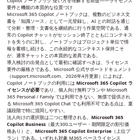
Copilot ノートブック 使い方を理解する前提――ライセンス
要件と機能の本質的な位置づけ
Microsoft 365 Copilot ノートブックは、複数のビジネス文
書を「知識ソース」として一元登録し、AI との対話を通じ
て分析・整理・文書化を継続的に行う作業空間である。通
常の Copilot チャットがセッション終了とともにコンテキス
トを失うのに対し、ノートブックはプロジェクト単位で情
報を蓄積し続ける。この永続的なコンテキスト保持こそ
が、通常チャットとの本質的な差異である。
導入検討の出発点として最初に確認すべきは、ライセンス
要件の厳格さである。Microsoft 公式サポートドキュメント
（support.microsoft.com、2026年4月更新）によれば、
Copilot ノートブックの利用には
Microsoft 365 Copilot ラ
イセンスが必要
であり、個人向け無料プランや Microsoft
365 Personal / Family では利用できない。無償で提供され
る Microsoft 365 Copilot Chat でも利用不可である点は、稟
議段階で特に混同しやすい。
法人向けの選択肢は二つに整理される。
Microsoft 365
Copilot Business
（最大300ユーザー・期間限定の割引価
格あり）と、
Microsoft 365 Copilot Enterprise
（上位プ
ラン）である。いずれも対象 M365 ベースライセンス