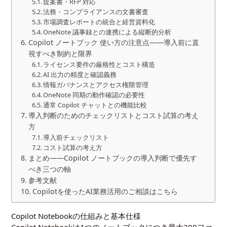
提案書・RFP 対応
法務・コンプライアンスの文書審査
市場調査レポートの統合と経営資料化
OneNote 議事録との連携による縦断的分析
Copilot ノートブック 使い方の注意点――導入前に直
視すべき制約と限界
ライセンス要件の厳格性とコスト構造
AI 出力の精度と確認義務
情報ガバナンスとアクセス権限管理
OneNote 同期の動作確認の必要性
通常 Copilot チャットとの機能比較
導入判断のためのチェックリストとコスト試算の考え
方
導入前チェックリスト
コスト試算の考え方
まとめ――Copilot ノートブックの導入判断で優先す
べき三つの軸
参考文献
Copilotを使ったAI業務活用のご相談はこちら
Copilot Notebookの仕組みと基本仕様