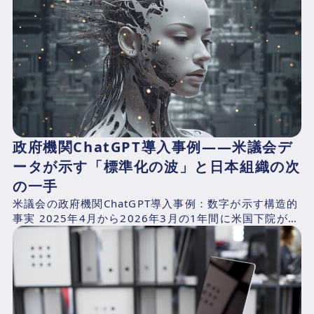
政府機関ChatGPT導入事例——米議会デ
ータが示す「標準化の波」と日本組織の次
の一手
米議会の政府機関ChatGPT導入事例：数字が示す構造的
事実 2025年4月から2026年3月の1年間に米国下院が支
出したAI関連費用を、CNBCが下院支出記録...