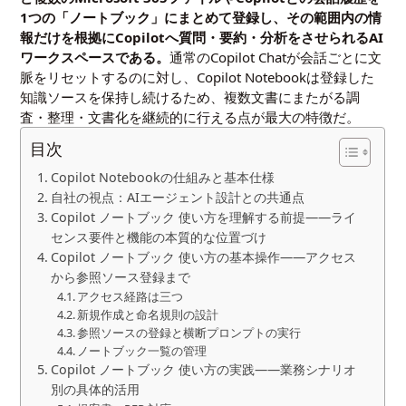
1つの「ノートブック」にまとめて登録し、その範囲内の情
報だけを根拠にCopilotへ質問・要約・分析をさせられるAI
ワークスペースである。
通常のCopilot Chatが会話ごとに文
脈をリセットするのに対し、Copilot Notebookは登録した
知識ソースを保持し続けるため、複数文書にまたがる調
査・整理・文書化を継続的に行える点が最大の特徴だ。
目次
Copilot Notebookの仕組みと基本仕様
自社の視点：AIエージェント設計との共通点
Copilot ノートブック 使い方を理解する前提――ライ
センス要件と機能の本質的な位置づけ
Copilot ノートブック 使い方の基本操作――アクセス
から参照ソース登録まで
アクセス経路は三つ
新規作成と命名規則の設計
参照ソースの登録と横断プロンプトの実行
ノートブック一覧の管理
Copilot ノートブック 使い方の実践――業務シナリオ
別の具体的活用