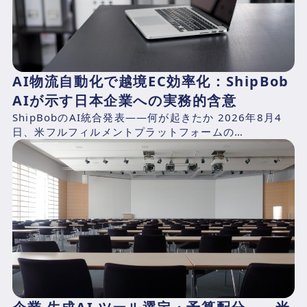
AI物流自動化で越境EC効率化：ShipBob
AIが示す日本企業への実務的含意
ShipBobのAI統合発表——何が起きたか 2026年8月4
日、米フルフィルメントプラットフォームの
ShipBob（本社：シカゴ、2014年創業、CEO：Dh...