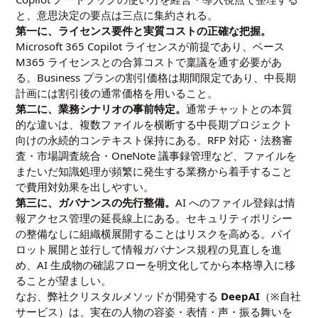
と、意思決定の要点は三点に集約される。
第一に、ライセンス要件と実質コストの正確な把握。
Microsoft 365 Copilot ライセンスが前提であり、ベース
M365 ライセンスとの合算コストで稟議を通す必要があ
る。Business プランの割引価格は期間限定であり、中長期
計画には割引後の通常価格を用いること。
第二に、業務シナリオの事前特定。
通常チャットとの本質
的な違いは、複数ファイルを横断する中長期プロジェクト
向けの永続的コンテキスト保持にある。RFP 対応・法務審
査・市場調査統合・OneNote 議事録管理など、ファイルを
またいだ知識処理が頻繁に発生する業務から着手すること
で費用対効果を出しやすい。
第三に、ガバナンスの先行整備。
AI へのファイル登録は情
報アクセス管理の延長線上にある。セキュリティポリシー
の整備なしに組織横展開することはリスクを高める。パイ
ロット展開と並行して情報ガバナンス規程の見直しを進
め、AI 生成物の確認フローを明文化してから本格導入に移
ることが望ましい。
なお、弊社クリスタルメソッドが開発する
DeepAI
（※自社
サービス）は、実在の人物の容姿・表情・声・振る舞いを