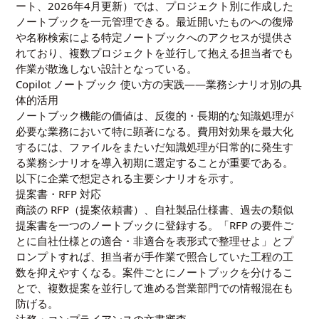
ート、2026年4月更新）では、プロジェクト別に作成した
ノートブックを一元管理できる。最近開いたものへの復帰
や名称検索による特定ノートブックへのアクセスが提供さ
れており、複数プロジェクトを並行して抱える担当者でも
作業が散逸しない設計となっている。
Copilot ノートブック 使い方の実践――業務シナリオ別の具
体的活用
ノートブック機能の価値は、反復的・長期的な知識処理が
必要な業務において特に顕著になる。費用対効果を最大化
するには、ファイルをまたいだ知識処理が日常的に発生す
る業務シナリオを導入初期に選定することが重要である。
以下に企業で想定される主要シナリオを示す。
提案書・RFP 対応
商談の RFP（提案依頼書）、自社製品仕様書、過去の類似
提案書を一つのノートブックに登録する。「RFP の要件ご
とに自社仕様との適合・非適合を表形式で整理せよ」とプ
ロンプトすれば、担当者が手作業で照合していた工程の工
数を抑えやすくなる。案件ごとにノートブックを分けるこ
とで、複数提案を並行して進める営業部門での情報混在も
防げる。
法務・コンプライアンスの文書審査