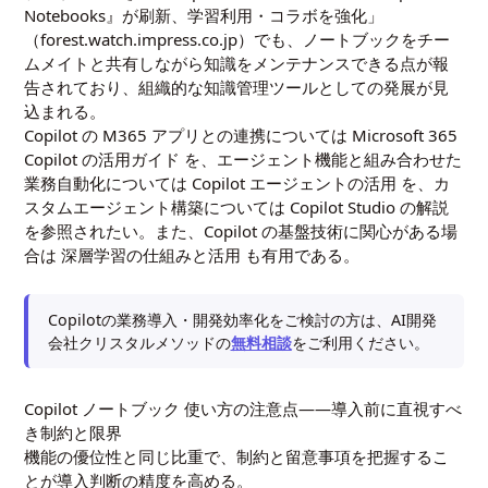
Notebooks』が刷新、学習利用・コラボを強化」
（forest.watch.impress.co.jp）でも、ノートブックをチー
ムメイトと共有しながら知識をメンテナンスできる点が報
告されており、組織的な知識管理ツールとしての発展が見
込まれる。
Copilot の M365 アプリとの連携については
Microsoft 365
Copilot の活用ガイド
を、エージェント機能と組み合わせた
業務自動化については
Copilot エージェントの活用
を、カ
スタムエージェント構築については
Copilot Studio の解説
を参照されたい。また、Copilot の基盤技術に関心がある場
合は
深層学習の仕組みと活用
も有用である。
Copilotの業務導入・開発効率化をご検討の方は、AI開発
会社クリスタルメソッドの
無料相談
をご利用ください。
Copilot ノートブック 使い方の注意点――導入前に直視すべ
き制約と限界
機能の優位性と同じ比重で、制約と留意事項を把握するこ
とが導入判断の精度を高める。