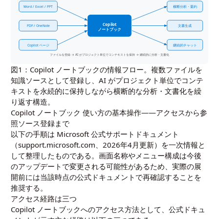
Word / Excel / PPT
横断分析・要約
Copilot
PDF / OneNote
文書生成
ノートブック
Copilot ページ
継続的チャット
ファイルを登録 → AI がプロジェクト単位でコンテキストを保持 → 継続的に分析・文書化
図1：Copilot ノートブックの情報フロー。複数ファイルを
知識ソースとして登録し、AI がプロジェクト単位でコンテ
キストを永続的に保持しながら横断的な分析・文書化を繰
り返す構造。
Copilot ノートブック 使い方の基本操作――アクセスから参
照ソース登録まで
以下の手順は Microsoft 公式サポートドキュメント
（support.microsoft.com、2026年4月更新）を一次情報と
して整理したものである。画面名称やメニュー構成は今後
のアップデートで変更される可能性があるため、実際の展
開前には当該時点の公式ドキュメントで再確認することを
推奨する。
アクセス経路は三つ
Copilot ノートブックへのアクセス方法として、公式ドキュ