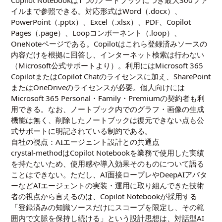
Copilot Notebookは1つのノートブックにつき最大300ファ
イルまで参照できる。対応形式はWord（.docx）、
PowerPoint（.pptx）、Excel（.xlsx）、PDF、Copilot
Pages（.page）、Loopコンポーネント（.loop）、
OneNoteページである。Copilotはこれら登録済みソースの
内容だけを根拠に回答し、インターネット検索は行わない
（Microsoft公式サポートより）。利用にはMicrosoft 365
CopilotまたはCopilot Chatのライセンスに加え、SharePoint
またはOneDriveのライセンスが必要。個人向けには
Microsoft 365 Personal・Family・Premiumの契約者も利
用できる。なお、ノートブック内でのグラフ・画像の生成
機能は無く、削除したノートブックは復元できない点も公
式サポートに明記されている制約である。
自社の視点：AIエージェント設計との共通点
crystal-methodはCopilot Notebookを業務で使用した実績
を持たないため、使用感や導入効果そのものについて語る
ことはできない。ただし、AI面接ロープレやDeepAIアバタ
ーなどAIエージェントの実装・運用に取り組んできた技術
者の視点から言えるのは、Copilot Notebookが採用する
「登録済みの知識ソースだけにスコープを限定し、その範
囲内で文脈を保持し続ける」という設計思想は、対話型AI