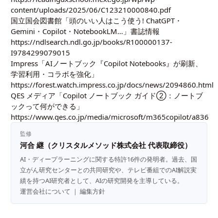
content/uploads/2025/06/C123210000840.pdf
国立国会図書館「頭のいい人はこう使う! ChatGPT・
Gemini・Copilot・NotebookLM…」書誌情報
https://ndlsearch.ndl.go.jp/books/R100000137-
I9784299079015
Impress「AIノートブック『Copilot Notebooks』が刷新、
学習利用・コラボを強化」
https://forest.watch.impress.co.jp/docs/news/2094860.html
QES メディア「Copilot ノートブック ガイド②：ノートブ
ックって何ができる」
https://www.qes.co.jp/media/microsoft/m365copilot/a836
監修
河合 継（クリスタルメソッド株式会社 代表取締役）
AI・ディープラーニングに関する特許16件の発明者。過去、国
立がん研究センターとの共同研究や、テレビ番組でのAI解説実
績を持つAI研究者として、AIの研究開発を主導している。
運営会社について
｜
編集方針