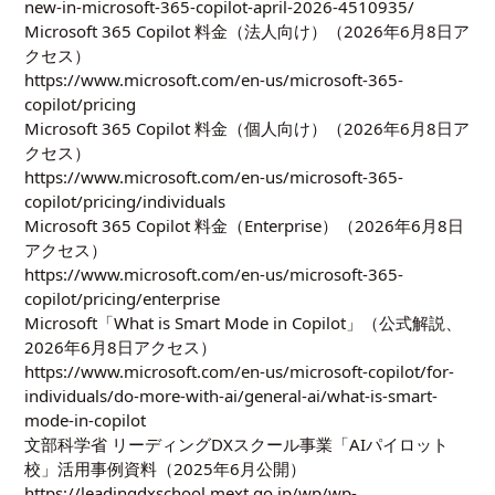
new-in-microsoft-365-copilot-april-2026-4510935/
Microsoft 365 Copilot 料金（法人向け）（2026年6月8日ア
クセス）
https://www.microsoft.com/en-us/microsoft-365-
copilot/pricing
Microsoft 365 Copilot 料金（個人向け）（2026年6月8日ア
クセス）
https://www.microsoft.com/en-us/microsoft-365-
copilot/pricing/individuals
Microsoft 365 Copilot 料金（Enterprise）（2026年6月8日
アクセス）
https://www.microsoft.com/en-us/microsoft-365-
copilot/pricing/enterprise
Microsoft「What is Smart Mode in Copilot」（公式解説、
2026年6月8日アクセス）
https://www.microsoft.com/en-us/microsoft-copilot/for-
individuals/do-more-with-ai/general-ai/what-is-smart-
mode-in-copilot
文部科学省 リーディングDXスクール事業「AIパイロット
校」活用事例資料（2025年6月公開）
https://leadingdxschool.mext.go.jp/wp/wp-