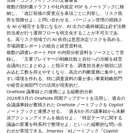
複数の契約書ドラフトや社内規定 PDF をノートブックに格
納し、「改訂前後の変更点を条項ごとに列挙し、リスク箇
所を指摘せよ」と問い合わせる。バージョン管理の煩雑さ
を AI が補完する形になるが、AI 出力の最終確認は必ず法務
担当者が行う運用フローを明文化することが不可欠であ
る。高リスク領域での AI 依存は意思決定リスクを高める。
市場調査レポートの統合と経営資料化
複数の調査レポート PDF や内部分析資料をソースとして登
録し、「主要プレイヤーの戦略比較と自社への示唆を経営
会議向けにまとめよ」と指示する。調査担当者が個別に読
み込む工数を抑えやすくなり、高次の判断業務に集中しや
すい環境を作れる。特に調査資料の量が多い事業戦略部門
や経営企画部門での活用が現実的だ。
OneNote 議事録との連携による縦断的分析
2026年5月の OneNote 同期アップデートを活用し、過去の
会議議事録が蓄積された OneNote ノートブックを Copilot
ノートブックと連携させる。「過去6か月の議事録から未解
決アクションアイテムを抽出せよ」「特定テーマに関する
議論の変遷を時系列で整理せよ」といった縦断的な問い合
わせが実現できる。Impress「AIノートブック『Copilot