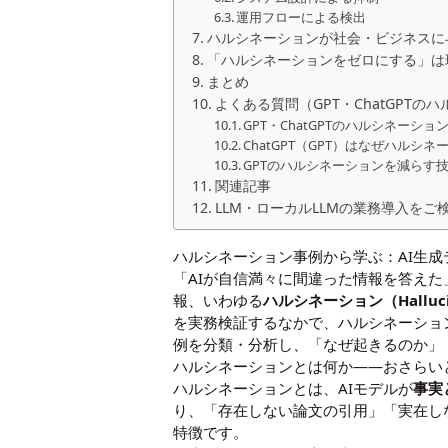
運用フローによる検出
ハルシネーションが社会・ビジネスに
「ハルシネーションをゼロにする」は
まとめ
よくある質問（GPT・ChatGPT
GPT・ChatGPTのハルシネーシ
ChatGPT（GPT）はなぜハルシ
GPTのハルシネーションを減らす
関連記事
LLM・ローカルLLMの業務導入をご
ハルシネーション事例から学ぶ：AI生
「AIが自信満々に間違った情報を答えた
報、いわゆる
ハルシネーション（Halluci
を実務検証するなかで、ハルシネーショ
例を分類・分析し、「なぜ起きるのか」
ハルシネーションとは何か——おさらい
ハルシネーションとは、AIモデルが
事実
り、「存在しない論文の引用」「実在し
特徴です。