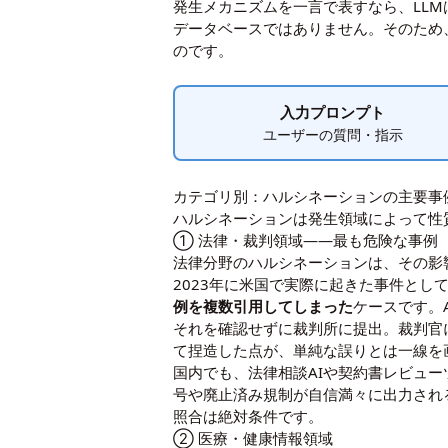
発生メカニズムを一言で表すなら、LL
データベースではありません。そのため
のです。
入力プロンプト
ユーザーの質問・指示
カテゴリ別：ハルシネーションの主要事
ハルシネーションは発生領域によって性
① 法律・裁判領域——最も危険な事例
法律分野のハルシネーションは、その影
2023年に米国で実際に起きた事件とし
例を複数引用してしまった
ケースです。AI
それを確認せずに裁判所に提出。裁判官
て捏造した点が、単純な誤りとは一線を
国内でも、法律相談AIや契約書レビュ
号や廃止済み規制が自信満々に出力され
照合は絶対条件です。
② 医療・健康情報領域