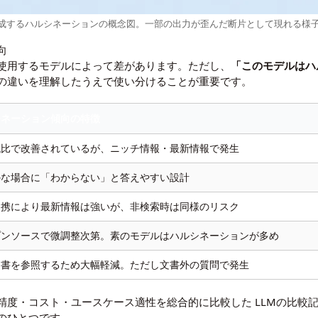
生成するハルシネーションの概念図。一部の出力が歪んだ断片として現れる様
向
使用するモデルによって差があります。ただし、
「このモデルはハ
の違いを理解したうえで使い分けることが重要です。
シネーション傾向の特徴
代比で改善されているが、ニッチ情報・最新情報で発生
かな場合に「わからない」と答えやすい設計
連携により最新情報は強いが、非検索時は同様のリスク
プンソースで微調整次第。素のモデルはハルシネーションが多め
文書を参照するため大幅軽減。ただし文書外の質問で発生
の精度・コスト・ユースケース適性を総合的に比較した
LLMの比較
のひとつです。