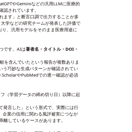
TやGeminiなどの汎用LLMに医療的
確認されています。
されます」と断言口調で出力することが多
ド大学などの研究チームが発表した評価で
ており、汎用モデルをそのまま医療用途に
です。AIは
著者名・タイトル・DOI・
い文献を含んでいたという報告が複数ありま
いう巧妙な生成パターンが確認されてい
holarやPubMedでの逐一確認が必須
オフ（学習データの締め切り日）以降に起
いて発言した」という形式で、実際には行
、企業の信用に関わる風評被害につなが
乖離しているケースがあります。