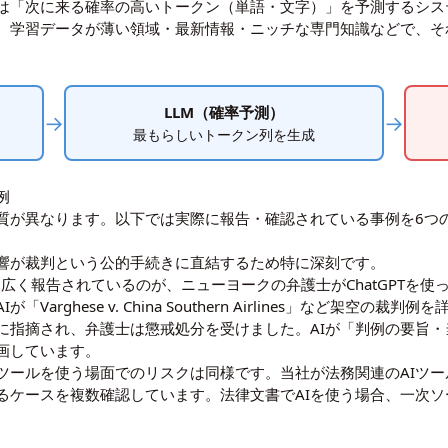
Mは「次に来る確率の高いトークン（単語・文字）」を予測するシ
、学習データが薄い領域・最新情報・ニッチな専門知識などで、そ
LLM（確率予測）
→
→
最もらしいトークン列を生成
例
質が異なります。以下では実際に報告・確認されている事例を6つ
響が裁判という公的手続きに直結するため特に深刻です。
て広く報告されているのが、ニューヨークの弁護士がChatGPTを
が「Varghese v. China Southern Airlines」など架
に指摘され、弁護士は懲戒処分を受けました。AIが「判例の要旨
画しています。
ーツールを使う場面でのリスクは同様です。当社が法務関連のAIツ
るケースを複数確認しています。法律文書でAIを使う場合、一次ソ