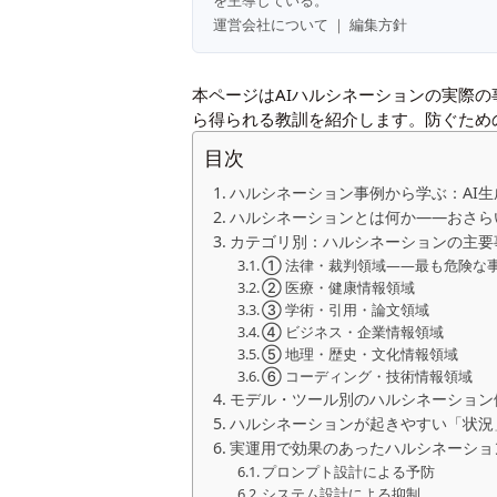
を主導している。
運営会社について
｜
編集方針
本ページはAIハルシネーションの実際
ら得られる教訓を紹介します。防ぐため
目次
ハルシネーション事例から学ぶ：AI
ハルシネーションとは何か——おさら
カテゴリ別：ハルシネーションの主要
① 法律・裁判領域——最も危険な
② 医療・健康情報領域
③ 学術・引用・論文領域
④ ビジネス・企業情報領域
⑤ 地理・歴史・文化情報領域
⑥ コーディング・技術情報領域
モデル・ツール別のハルシネーション
ハルシネーションが起きやすい「状況
実運用で効果のあったハルシネーショ
プロンプト設計による予防
システム設計による抑制