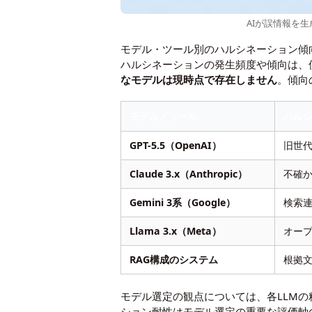
AIが誤情報を
モデル・ツール別のハルシネーション傾
ハルシネーションの発生頻度や傾向は、
なモデルは現時点で存在しません
。傾向
モデル／ツール
ハル
GPT-5.5（OpenAI）
旧世
Claude 3.x（Anthropic）
不確
Gemini 3系（Google）
検索
Llama 3.x（Meta）
オー
RAG構成のシステム
根拠
モデル選定の観点については、各LLM
ション耐性はモデル選定の重要な評価軸