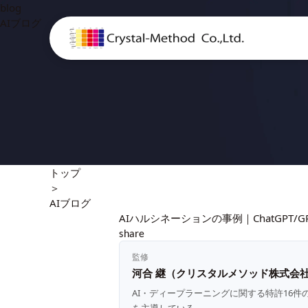
blog
AIブログ
トップ
＞
AIブログ
AIハルシネーションの事例｜ChatGPT
share
監修
河合 継（クリスタルメソッド株式会社
AI・ディープラーニングに関する特許16件