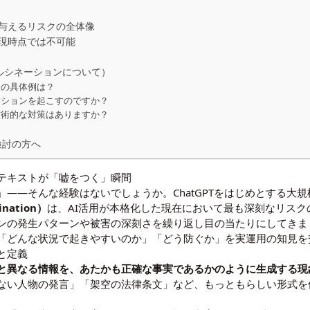
与えるリスクの全体像
現時点では不可能
のハルシネーションについて）
ョンの具体例は？
ネーションを起こすのですか？
技術的な対策はありますか？
検討の方へ
成テキストが「嘘をつく」瞬間
」——そんな経験はないでしょうか。ChatGPTをはじめとする大
nation）
は、AI活用が本格化した現在において最も深刻なリスク
ンの発生パターンや被害の深刻さを繰り返し目の当たりにしてきま
「どんな状況で起きやすいのか」「どう防ぐか」を実運用の知見を
と定義
と異なる情報を、あたかも正確な事実であるかのように生成する現
ない人物の発言」「架空の法律条文」など、もっともらしい形式を