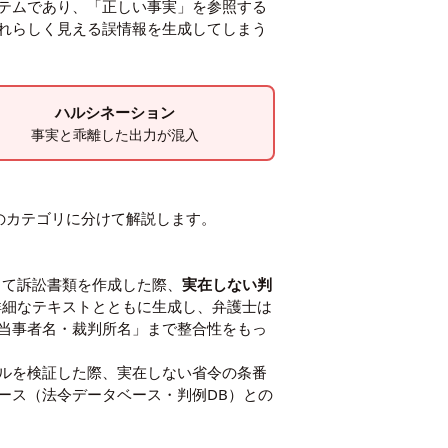
ステムであり、「正しい事実」を参照する
れらしく見える誤情報を生成してしまう
ハルシネーション
事実と乖離した出力が混入
のカテゴリに分けて解説します。
使って訴訟書類を作成した際、
実在しない判
空の裁判例を詳細なテキストとともに生成し、弁護士は
・当事者名・裁判所名」まで整合性をもっ
ールを検証した際、実在しない省令の条番
ース（法令データベース・判例DB）との