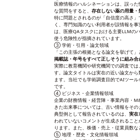
医療情報のハルシネーションは、誤った情報
な質問をすると、
存在しない薬の用量・
特に問題とされるのが「自信度の高さ」
く、専門知識のない利用者が誤情報を事
は、医療QAタスクにおける主要LLMの
使う危険性が指摘されています。
③ 学術・引用・論文領域
「この主張の根拠となる論文を挙げて」
掲載誌・年号をすべて正しそうに組み合
実際に教育機関や研究機関での調査では、
す。論文タイトルは実在の近い論文から
ます。当社でも学術調査目的でAIツールを活
です。
④ ビジネス・企業情報領域
企業の財務情報・経営陣・事業内容・M
きた出来事については、古い情報をその
典型例として報告されているのは、
実在
われていないコメントが生成されること
ります。また、株価・売上・従業員数な
⑤ 地理・歴史・文化情報領域