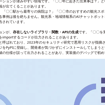
ーションが潜みやすい領域です。「〇〇年に起きた出来事は？」と
報が出てくることがあります。
。「〇〇駅から最寄りの病院は？」「〇〇市のおすすめの観光スポ
る事例は後を絶ちません。観光系・地域情報系のAIチャットボッ
告されています。
ョンが、
存在しないライブラリ・関数・APIの生成
です。「〇〇を実
importするコードが出力されることがあります。
呼ばれており、2023年のセキュリティ研究で悪用リスクが指摘さ
ジをPyPIに登録し、開発者が気づかずにインストールしてしまう
値の仕様が誤って出力されることがあり、実装後のデバッグで初め