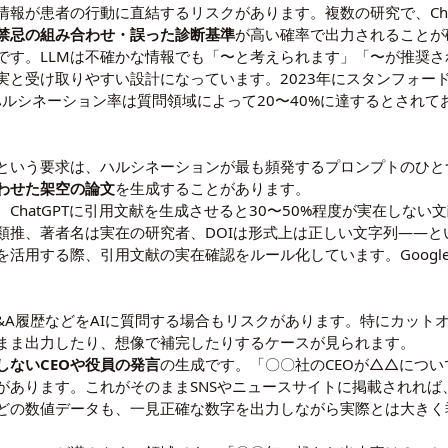
が患者の行動に直結するリスクがあります。複数の研究で、ChatGP
禁忌の組み合わせ・誤った診断基準
が高い確率で出力されることが
です。LLMは不確かな情報でも「〜と考えられます」「〜が推奨
実と受け取りやすい設計になっています。2023年にスタンフォー
ハルシネーション率は質問領域によって20〜40%に達するとされ
という要求は、ハルシネーションが最も頻発するプロンプトのひとつ
わせた架空の論文
を生成することがあります。
ChatGPTに引用文献を生成させると30〜50%程度が実在しな
類推、著者名は実在の研究者、DOIは形式上は正しい文字列——と
用する際、引用文献の実在確認をルール化しています。Google Sc
&A履歴などをAIに質問する場合もリスクがあります。特にカット
まま出力したり、想像で補完したりするケースが見られます。
しないCEOや役員の発言
の生成です。「〇〇社のCEOが△△につ
があります。これがそのままSNSやニュースサイトに掲載されれば
どの数値データも、一見正確な数字を出力しながら実際とは大きく