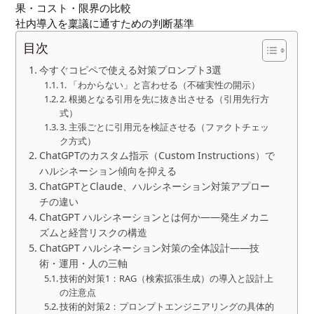
果・コスト・限界の比較
社内導入を稟議に通すための判断基準
目次
今すぐコピペで使える対策プロンプト3選
1. 「わからない」と言わせる（不確実性の開示）
2. 根拠となる引用を先に抜き出させる（引用先行方
式）
3. 主張ごとに引用元を検証させる（ファクトチェッ
ク方式）
ChatGPTのカスタム指示（Custom Instructions）で
ハルシネーション傾向を抑える
ChatGPTとClaude、ハルシネーション対策アプロー
チの違い
ChatGPT ハルシネーションとは何か――発生メカニ
ズムと経営リスクの構造
ChatGPT ハルシネーション対策の全体設計――技
術・運用・人の三軸
技術的対策1：RAG（検索拡張生成）の導入と設計上
の注意点
技術的対策2：プロンプトエンジニアリングの具体的