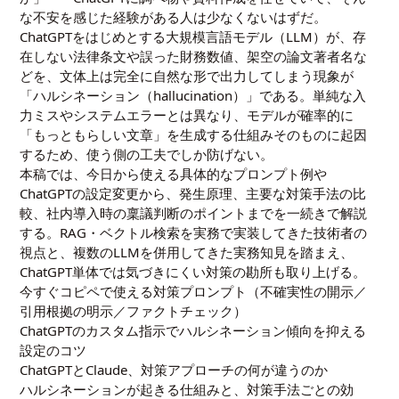
な不安を感じた経験がある人は少なくないはずだ。
ChatGPTをはじめとする大規模言語モデル（LLM）が、存
在しない法律条文や誤った財務数値、架空の論文著者名な
どを、文体上は完全に自然な形で出力してしまう現象が
「ハルシネーション（hallucination）」である。単純な入
力ミスやシステムエラーとは異なり、モデルが確率的に
「もっともらしい文章」を生成する仕組みそのものに起因
するため、使う側の工夫でしか防げない。
本稿では、今日から使える具体的なプロンプト例や
ChatGPTの設定変更から、発生原理、主要な対策手法の比
較、社内導入時の稟議判断のポイントまでを一続きで解説
する。RAG・ベクトル検索を実務で実装してきた技術者の
視点と、複数のLLMを併用してきた実務知見を踏まえ、
ChatGPT単体では気づきにくい対策の勘所も取り上げる。
今すぐコピペで使える対策プロンプト（不確実性の開示／
引用根拠の明示／ファクトチェック）
ChatGPTのカスタム指示でハルシネーション傾向を抑える
設定のコツ
ChatGPTとClaude、対策アプローチの何が違うのか
ハルシネーションが起きる仕組みと、対策手法ごとの効