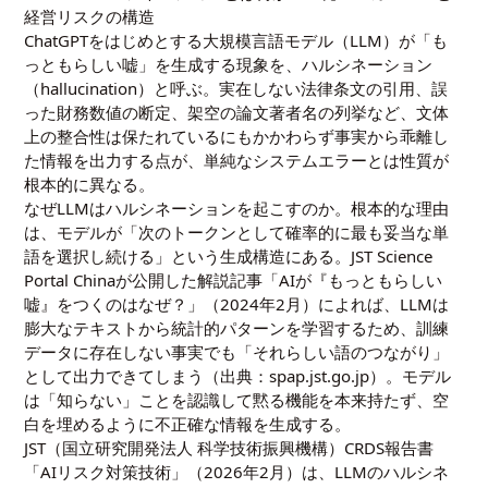
経営リスクの構造
ChatGPTをはじめとする大規模言語モデル（LLM）が「も
っともらしい嘘」を生成する現象を、ハルシネーション
（hallucination）と呼ぶ。実在しない法律条文の引用、誤
った財務数値の断定、架空の論文著者名の列挙など、文体
上の整合性は保たれているにもかかわらず事実から乖離し
た情報を出力する点が、単純なシステムエラーとは性質が
根本的に異なる。
なぜLLMはハルシネーションを起こすのか。根本的な理由
は、モデルが「次のトークンとして確率的に最も妥当な単
語を選択し続ける」という生成構造にある。JST Science
Portal Chinaが公開した解説記事「AIが『もっともらしい
嘘』をつくのはなぜ？」（2024年2月）によれば、LLMは
膨大なテキストから統計的パターンを学習するため、訓練
データに存在しない事実でも「それらしい語のつながり」
として出力できてしまう（出典：spap.jst.go.jp）。モデル
は「知らない」ことを認識して黙る機能を本来持たず、空
白を埋めるように不正確な情報を生成する。
JST（国立研究開発法人 科学技術振興機構）CRDS報告書
「AIリスク対策技術」（2026年2月）は、LLMのハルシネ