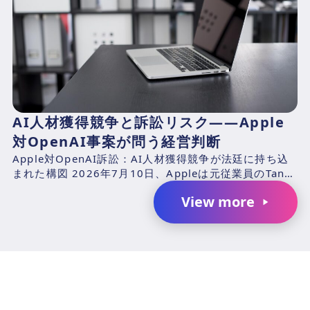
AI人材獲得競争と訴訟リスク――Apple
対OpenAI事案が問う経営判断
Apple対OpenAI訴訟：AI人材獲得競争が法廷に持ち込
まれた構図 2026年7月10日、Appleは元従業員のTang
TanおよびChang Liuと、...
View more
AIで、業務の生産性を変革しません
か？