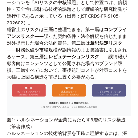
ーションを「AIリスクの中核課題」として位置づけ、信頼
性・安全性に関わる技術的課題として継続的な研究開発が
進行中であると示している（出典：JST CRDS-FR-S105-
202602）。
経営上のリスクは三層に整理できる。第一層は
コンプライ
アンスリスク
――誤った契約条件・法令解釈を信じたまま
対外提示した場合の法的責任。第二層は
意思決定リスク
――財務数値や市場規模が誤情報のまま稟議書に引用され
るケース。第三層は
レピュテーションリスク
――誤情報が
顧客向けコンテンツとして公開された場合のブランド毀
損。三層すべてにおいて、事後処理コストが対策コストを
大幅に上回る構造を前提に置く必要がある。
第一層
第二層
第三層
コンプライアンスリスク
意思決定リスク
レピュテーションリスク
法的責任・条文誤引用
数値誤引用・稟議書汚染
対外コンテンツ誤情報
共通構造：対策コスト ≪ 事後処理コスト
→ 導入設計段階でのハルシネーション対策組み込みが原則
図1: ハルシネーションが企業にもたらす3層のリスク構造
（筆者作成）
ハルシネーションの技術的背景を正確に理解するには、深