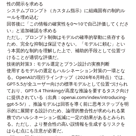
性の開示を求める
システムプロンプト（カスタム指示）に組織固有の制約ル
ールを埋め込む
回答後に「この情報の確実性を0〜10で自己評価してくださ
い」と追加確認を求める
ただし、プロンプト制御はモデルの確率的挙動に依存する
ため、完全な抑制は保証できない。「モデルに頼む」とい
う本質的な制約を理解した上で、補助的手段として位置づ
けることが適切な評価だ。
技術的対策3：モデル選定とプラン設計の実務判断
使用するモデルの選定もハルシネーション対策の一環とな
る。OpenAIの現行ラインナップ（2026年6月時点）では、
GPT-5.5が全ユーザー向けの標準モデルとして位置づけられ
ており、GPT-5.4 Thinkingが高度な推論を要するタスク向け
に提供されている（出典：openai.com/index/introducing-
gpt-5-5/）。推論モデルは回答を導く前に思考ステップを明
示的に展開する設計のため、論理的整合性が求められる業
務でのハルシネーション低減に一定の効果があるとみられ
る。ただし、より整合性の高い誤情報を生成するリスクを
はらむ点にも注意が必要だ。