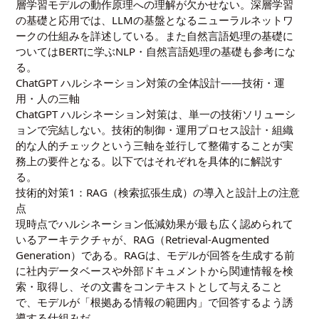
層学習モデルの動作原理への理解が欠かせない。
深層学習
の基礎と応用
では、LLMの基盤となるニューラルネットワ
ークの仕組みを詳述している。また自然言語処理の基礎に
ついては
BERTに学ぶNLP・自然言語処理の基礎
も参考にな
る。
ChatGPT ハルシネーション対策の全体設計――技術・運
用・人の三軸
ChatGPT ハルシネーション対策は、単一の技術ソリューシ
ョンで完結しない。技術的制御・運用プロセス設計・組織
的な人的チェックという三軸を並行して整備することが実
務上の要件となる。以下ではそれぞれを具体的に解説す
る。
技術的対策1：RAG（検索拡張生成）の導入と設計上の注意
点
現時点でハルシネーション低減効果が最も広く認められて
いるアーキテクチャが、RAG（Retrieval-Augmented
Generation）である。RAGは、モデルが回答を生成する前
に社内データベースや外部ドキュメントから関連情報を検
索・取得し、その文書をコンテキストとして与えること
で、モデルが「根拠ある情報の範囲内」で回答するよう誘
導する仕組みだ。