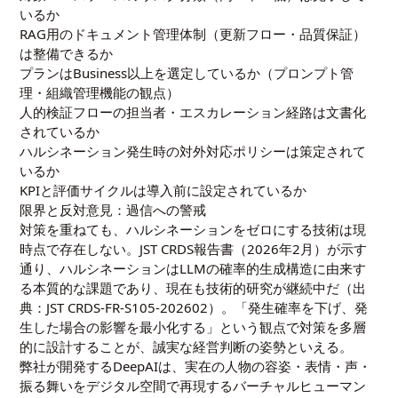
いるか
RAG用のドキュメント管理体制（更新フロー・品質保証）
は整備できるか
プランはBusiness以上を選定しているか（プロンプト管
理・組織管理機能の観点）
人的検証フローの担当者・エスカレーション経路は文書化
されているか
ハルシネーション発生時の対外対応ポリシーは策定されて
いるか
KPIと評価サイクルは導入前に設定されているか
限界と反対意見：過信への警戒
対策を重ねても、ハルシネーションをゼロにする技術は現
時点で存在しない。JST CRDS報告書（2026年2月）が示す
通り、ハルシネーションはLLMの確率的生成構造に由来す
る本質的な課題であり、現在も技術的研究が継続中だ（出
典：JST CRDS-FR-S105-202602）。「発生確率を下げ、発
生した場合の影響を最小化する」という観点で対策を多層
的に設計することが、誠実な経営判断の姿勢といえる。
弊社が開発するDeepAIは、実在の人物の容姿・表情・声・
振る舞いをデジタル空間で再現するバーチャルヒューマン