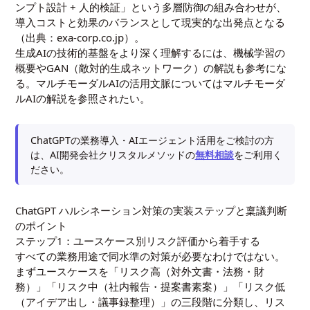
ンプト設計 + 人的検証」という多層防御の組み合わせが、
導入コストと効果のバランスとして現実的な出発点となる
（出典：exa-corp.co.jp）。
生成AIの技術的基盤をより深く理解するには、
機械学習の
概要
や
GAN（敵対的生成ネットワーク）の解説
も参考にな
る。マルチモーダルAIの活用文脈については
マルチモーダ
ルAIの解説
を参照されたい。
ChatGPTの業務導入・AIエージェント活用をご検討の方
は、AI開発会社クリスタルメソッドの
無料相談
をご利用く
ださい。
ChatGPT ハルシネーション対策の実装ステップと稟議判断
のポイント
ステップ1：ユースケース別リスク評価から着手する
すべての業務用途で同水準の対策が必要なわけではない。
まずユースケースを「リスク高（対外文書・法務・財
務）」「リスク中（社内報告・提案書素案）」「リスク低
（アイデア出し・議事録整理）」の三段階に分類し、リス