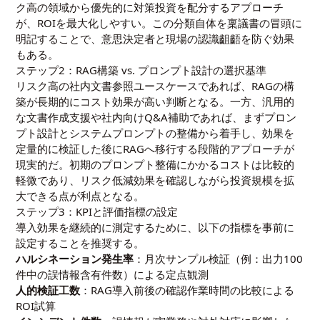
ク高の領域から優先的に対策投資を配分するアプローチ
が、ROIを最大化しやすい。この分類自体を稟議書の冒頭に
明記することで、意思決定者と現場の認識齟齬を防ぐ効果
もある。
ステップ2：RAG構築 vs. プロンプト設計の選択基準
リスク高の社内文書参照ユースケースであれば、RAGの構
築が長期的にコスト効果が高い判断となる。一方、汎用的
な文書作成支援や社内向けQ&A補助であれば、まずプロン
プト設計とシステムプロンプトの整備から着手し、効果を
定量的に検証した後にRAGへ移行する段階的アプローチが
現実的だ。初期のプロンプト整備にかかるコストは比較的
軽微であり、リスク低減効果を確認しながら投資規模を拡
大できる点が利点となる。
ステップ3：KPIと評価指標の設定
導入効果を継続的に測定するために、以下の指標を事前に
設定することを推奨する。
ハルシネーション発生率
：月次サンプル検証（例：出力100
件中の誤情報含有件数）による定点観測
人的検証工数
：RAG導入前後の確認作業時間の比較による
ROI試算