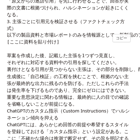
「原文からの逐語引用」を先に行わせることで、回答が実
際の文書に根拠づけられ、ハルシネーションが起きにくく
なる。
3. 主張ごとに引用元を検証させる（ファクトチェック方
式）
以下の製品資料と市場レポートのみを情報源として、新製品の
コピー
[ここに資料を貼り付け]

草案を作成した後、記載した主張を1つずつ見直し、

それぞれに対応する資料中の引用を探してください。

裏付けとなる引用が見つからない主張は、その部分を削除し、削
生成後に「自己検証」の工程を挟むことで、根拠のない主
張が最終的な出力に残るのを防げる。ただしこれらの手法
は発生率を下げるものであり、完全にゼロにはできない。
重要な意思決定に関わる情報は、最終的に人の目での確認
を省略しないことが前提になる。
ChatGPTのカスタム指示（Custom Instructions）でハルシ
ネーション傾向を抑える
ChatGPTには、あらかじめ回答の前提や希望するスタイル
を登録しておける「カスタム指示」という設定がある。こ
こに「不確かな場合は推測で断定せず、その旨を明記する