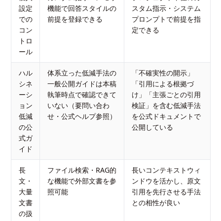
設定
機能で回答スタイルの
スタム指示・システム
での
前提を登録できる
プロンプトで前提を指
コン
定できる
トロ
ール
ハル
体系立った低減手法の
「不確実性の開示」
シネ
一般公開ガイドは本稿
「引用による根拠づ
ーシ
執筆時点で確認できて
け」「主張ごとの引用
ョン
いない（要問い合わ
検証」を含む低減手法
低減
せ・公式ヘルプ参照）
を公式ドキュメントで
の公
公開している
式ガ
イド
長
ファイル検索・RAG的
長いコンテキストウィ
文・
な機能で外部文書を参
ンドウを活かし、原文
大量
照可能
引用を先行させる手法
文書
との相性が良い
の扱