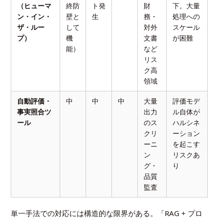
（ヒューマ
終防
ト発
財
下。大量
ン・イン・
壁と
生
務・
処理への
ザ・ルー
して
対外
スケール
プ）
機
文書
が困難
能）
など
リス
ク高
領域
自動評価・
中
中
中
大量
評価モデ
事実照合ツ
出力
ル自体が
ール
のス
ハルシネ
クリ
ーション
ーニ
を起こす
ン
リスクあ
グ・
り
品質
監査
単一手法での対応には構造的な限界がある。「RAG + プロ