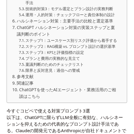
手法
技術的対策3：モデル選定とプラン設計の実務判断
運用・人的対策：チェックフローと責任体制の設計
ハルシネーション対策：主要手法の比較と選定基準
ChatGPT ハルシネーション対策の実装ステップと稟
議判断のポイント
ステップ1：ユースケース別リスク評価から着手する
ステップ2：RAG構築 vs. プロンプト設計の選択基準
ステップ3：KPIと評価指標の設定
プランと費用の実務的な見立て
稟議判断のためのチェックリスト
限界と反対意見：過信への警戒
参考文献
関連記事
ChatGPTを使ったAIエージェント・業務活用のご相
談はこちら
今すぐコピペで使える対策プロンプト3選
以下は、ChatGPTに限らずLLM全般に有効な、ハルシネー
ションを抑えるための代表的なプロンプト設計手法であ
る。Claudeの開発元であるAnthropicが自社ドキュメントで