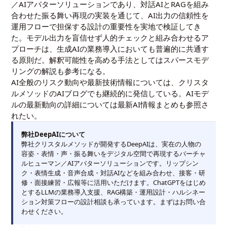
／AIアバターソリューションであり、対話AIとRAGを組み
合わせた振る舞い再現の実装を通じて、AI出力の信頼性を
運用フローで担保する設計の重要性を実地で検証してき
た。モデル出力を盲信せず人的チェックと組み合わせるア
プローチは、生成AIの業務導入においても普遍的に共通す
る原則だ。解釈可能性を高める手法としては
スパースモデ
リングの解説
も参考になる。
AI全般のリスク動向や最新技術情報については、
クリスタ
ルメソッドのAIブログ
でも継続的に発信している。AIモデ
ルの最新動向の詳細については
最新AI情報まとめ
も参照さ
れたい。
弊社DeepAIについて
弊社クリスタルメソッドが開発するDeepAIは、実在の人物の
容姿・表情・声・振る舞いをデジタル空間で再現するバーチャ
ルヒューマン／AIアバターソリューションです。リップシン
ク・表情生成・音声合成・対話AIなどを組み合わせ、接客・研
修・面接練習・広報等に活用いただけます。ChatGPTをはじめ
とするLLMの業務導入支援、RAG構築・運用設計・ハルシネー
ション対策フローの設計相談も承っています。まずはお問い合
わせください。