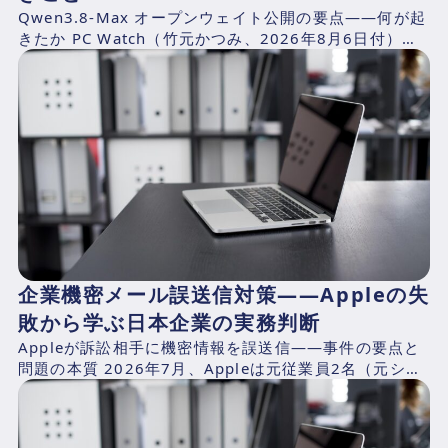
Qwen3.8-Max オープンウェイト公開の要点——何が起
きたか PC Watch（竹元かつみ、2026年8月6日付）の
報道によれば、AlibabaのQwen...
企業機密メール誤送信対策——Appleの失
敗から学ぶ日本企業の実務判断
Appleが訴訟相手に機密情報を誤送信——事件の要点と
問題の本質 2026年7月、Appleは元従業員2名（元シニ
アシステムズエンジニアのChang Liuおよ...