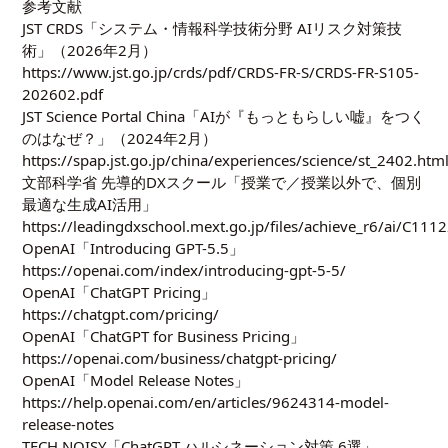
参考文献
JST CRDS「システム・情報科学技術分野 AIリスク対策技
術」（2026年2月）
https://www.jst.go.jp/crds/pdf/CRDS-FR-S/CRDS-FR-S105-
202602.pdf
JST Science Portal China「AIが『もっともらしい嘘』をつく
のはなぜ？」（2024年2月）
https://spap.jst.go.jp/china/experiences/science/st_2402.htm
文部科学省 先導的DXスクール「授業で／授業以外で、個別
最適な生成AI活用」
https://leadingdxschool.mext.go.jp/files/achieve_r6/ai/C11
OpenAI「Introducing GPT-5.5」
https://openai.com/index/introducing-gpt-5-5/
OpenAI「ChatGPT Pricing」
https://chatgpt.com/pricing/
OpenAI「ChatGPT for Business Pricing」
https://openai.com/business/chatgpt-pricing/
OpenAI「Model Release Notes」
https://help.openai.com/en/articles/9624314-model-
release-notes
TECH NOISY「ChatGPT ハルシネーション対策 6選」