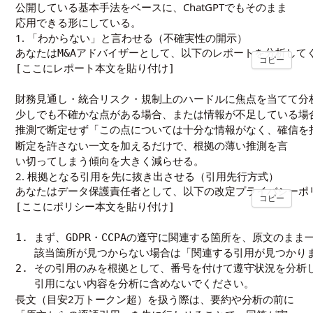
公開している基本手法をベースに、ChatGPTでもそのまま
応用できる形にしている。
1. 「わからない」と言わせる（不確実性の開示）
あなたはM&Aアドバイザーとして、以下のレポートを分析してく
コピー
[ここにレポート本文を貼り付け]

財務見通し・統合リスク・規制上のハードルに焦点を当てて分析
少しでも不確かな点がある場合、または情報が不足している場合
推測で断定せず「この点については十分な情報がなく、確信を
断定を許さない一文を加えるだけで、根拠の薄い推測を言
い切ってしまう傾向を大きく減らせる。
2. 根拠となる引用を先に抜き出させる（引用先行方式）
あなたはデータ保護責任者として、以下の改定プライバシーポリシ
コピー
[ここにポリシー本文を貼り付け]

1. まず、GDPR・CCPAの遵守に関連する箇所を、原文のまま
   該当箇所が見つからない場合は「関連する引用が見つかり
2. その引用のみを根拠として、番号を付けて遵守状況を分析し
   引用にない内容を分析に含めないでください。
長文（目安2万トークン超）を扱う際は、要約や分析の前に