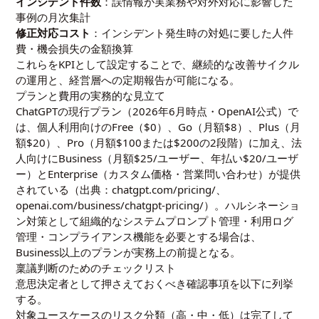
インシデント件数
：誤情報が実業務や対外対応に影響した
事例の月次集計
修正対応コスト
：インシデント発生時の対処に要した人件
費・機会損失の金額換算
これらをKPIとして設定することで、継続的な改善サイクル
の運用と、経営層への定期報告が可能になる。
プランと費用の実務的な見立て
ChatGPTの現行プラン（2026年6月時点・OpenAI公式）で
は、個人利用向けのFree（$0）、Go（月額$8）、Plus（月
額$20）、Pro（月額$100または$200の2段階）に加え、法
人向けにBusiness（月額$25/ユーザー、年払い$20/ユーザ
ー）とEnterprise（カスタム価格・営業問い合わせ）が提供
されている（出典：chatgpt.com/pricing/、
openai.com/business/chatgpt-pricing/）。ハルシネーショ
ン対策として組織的なシステムプロンプト管理・利用ログ
管理・コンプライアンス機能を必要とする場合は、
Business以上のプランが実務上の前提となる。
稟議判断のためのチェックリスト
意思決定者として押さえておくべき確認事項を以下に列挙
する。
対象ユースケースのリスク分類（高・中・低）は完了して