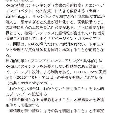
RAGの精度はチャンキング（文書の分割粒度）とエンベデ
ィング（ベクトル化の品質）に大きく依存する（出典：
start-link.jp）。チャンキングが粗すぎると無関係な文脈が
混入し、細かすぎると文意が断片化する。実装段階ではこ
の調整に相応の工数を見込む必要がある。さらに重要な限
界として、検索インデックスに誤情報が含まれていれば誤
情報ごと取得してしまう「ガベージイン・ガベージアウ
ト」問題は、RAGの導入だけでは解消されない。ドキュメ
ント管理の品質保証体制を同時に構築することが前提とな
る。
技術的対策2：プロンプトエンジニアリングの具体的手法
RAGほどのインフラを必要としない即効性のある対策とし
て、プロンプト設計による制御がある。TECH NOISYの実践
記事（2025年10月）では以下の手法が有効とされている
（出典：tech-noisy.com）。
「わからない場合は、わからないと答えること」を明示的
にプロンプトへ記述する
「回答の根拠となる情報源を示すこと」と根拠提示を必須
条件として指定する
「確信度が低い情報にはその旨を明記すること」と不確実