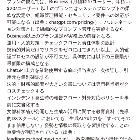
プランの観点では、Business（月額$25/ユーザー、年払い
$20/ユーザー）以上のプランではシステムプロンプトの柔
軟な設定や、組織管理機能・セキュリティ要件への対応が
可能になる（出典：chatgpt.com/pricing/）。ハルシネーシ
ョン対策として組織的なプロンプト管理を実施するなら、
Business以上のプラン選定が実務上の前提となる。
運用・人的対策：チェックフローと責任体制の設計
技術的対策だけでリスクをゼロにはできない以上、人的確
認プロセスの設計が不可欠だ。具体的には以下の三段階が
最低限の構成となる。
ChatGPT出力を業務使用する前に担当者が一次検証し、引
用元を個別確認する
法的・財務的影響が大きい文書については専門担当者がク
ロスチェックする
インシデント発生時の報告フロー・対外対応ポリシーを事
前に文書化する
文部科学省が公開した生成AI活用に関する教育資料（先導
的DXスクール）においても、生成AIの出力を「すべてその
まま信用しない」姿勢と情報の裏取りを習慣化することの
重要性が明記されている（出典：
leadingdxschool.mext.go.jp）。教育機関向けの指針ではあ