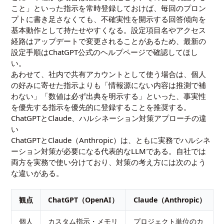
こと」といった指示を常時登録しておけば、毎回のプロン
プトに書き足さなくても、不確実性を開示する回答傾向を
基本動作として持たせやすくなる。設定項目名やアクセス
経路はアップデートで変更されることがあるため、最新の
設定手順はChatGPT公式のヘルプページで確認してほし
い。
あわせて、社内で共有アカウントとして使う場合は、個人
の好みに寄せた指示よりも「情報源にない内容は推測で補
わない」「数値は必ず出典を明示する」といった、事実性
を優先する指示を優先的に登録することを推奨する。
ChatGPTとClaude、ハルシネーション対策アプローチの違
い
ChatGPTとClaude（Anthropic）は、ともに実務でハルシネ
ーション対策が必要になる代表的なLLMである。自社では
両方を実務で使い分けており、対策の考え方には次のよう
な違いがある。
観点
ChatGPT（OpenAI）
Claude（Anthropic）
個人
カスタム指示・メモリ
プロジェクト単位のカ