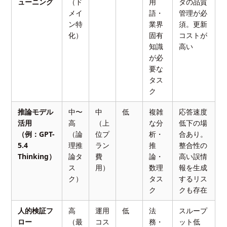
ューニング
（ド
用
タの品質
メイ
語・
管理が必
ン特
業界
須。更新
化）
固有
コストが
知識
高い
が必
要な
タス
ク
推論モデル
中〜
中
低
複雑
応答速度
活用
高
（上
な分
低下の場
（例：GPT-
（論
位プ
析・
合あり。
5.4
理推
ラン
推
整合性の
Thinking）
論タ
費
論・
高い誤情
ス
用）
数理
報を生成
ク）
タス
するリス
ク
クも存在
人的検証フ
高
運用
低
法
スループ
ロー
（最
コス
務・
ット低