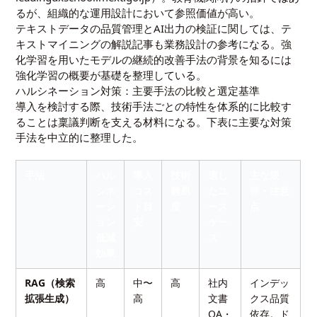
るが、組織的な運用設計において参照価値が高い。
テキストデータの品質管理とAI出力の検証に関しては、
テ
キストマイニングの解説記事
も業務設計の参考になる。強
化学習を用いたモデルの継続的改善手法の背景を知るには
強化学習の概要
が基礎を整理している。
ハルシネーション対策：主要手法の比較と選定基準
導入を検討する際、技術手法ごとの特性を体系的に比較す
ることは稟議判断を支える材料になる。下表に主要な対策
手法を中立的に整理した。
手法
ハル
導入
技術
適し
主な限
シネ
コス
難易
たユ
界・注意
ーシ
ト目
度
ース
点
ョン
安
ケー
低減
ス
効果
RAG（検索
高
中〜
高
社内
インデッ
拡張生成）
高
文書
クス品質
QA・
依存。ド