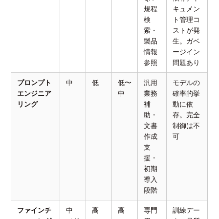
規程
キュメン
検
ト管理コ
索・
ストが発
製品
生。ガベ
情報
ージイン
参照
問題あり
プロンプト
中
低
低〜
汎用
モデルの
エンジニア
中
業務
確率的挙
リング
補
動に依
助・
存。完全
文書
制御は不
作成
可
支
援・
初期
導入
段階
ファインチ
中
高
高
専門
訓練デー