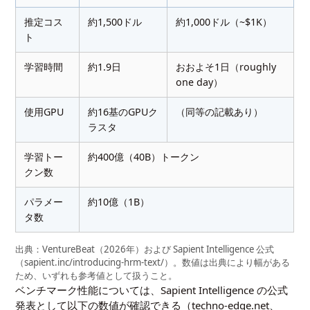
推定コス
約1,500ドル
約1,000ドル（~$1K）
ト
学習時間
約1.9日
おおよそ1日（roughly
one day）
使用GPU
約16基のGPUク
（同等の記載あり）
ラスタ
学習トー
約400億（40B）トークン
クン数
パラメー
約10億（1B）
タ数
出典：VentureBeat（2026年）および Sapient Intelligence 公式
（sapient.inc/introducing-hrm-text/）。数値は出典により幅がある
ため、いずれも参考値として扱うこと。
ベンチマーク性能については、Sapient Intelligence の公式
発表として以下の数値が確認できる（techno-edge.net、