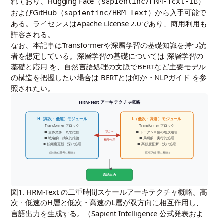
れており、Hugging Face（
）
sapientinc/HRM-Text-1B
およびGitHub（
）から入手可能で
sapientinc/HRM-Text
ある。ライセンスはApache License 2.0であり、商用利用も
許容される。
なお、本記事はTransformerや深層学習の基礎知識を持つ読
者を想定している。深層学習の基礎については
深層学習の
基礎と応用
を、自然言語処理の文脈でBERTなど主要モデル
の構造を把握したい場合は
BERTとは何か・NLPガイド
を参
照されたい。
HRM-Text アーキテクチャ概略
H（高次・低速）モジュール
L（低次・高速）モジュール
Transformer ブロック
Transformer ブロック
双方向
■ 全体文脈・概念把握
■ トークン単位の逐次処理
■ 戦略的・抽象的推論
■ 局所的・実行的処理
相互作用
■ 低頻度更新・深い処理
■ 高頻度更新・浅い処理
（熟慮的思考に相当）
（直感的処理に相当）
言語出力
図1. HRM-Text の二重時間スケールアーキテクチャ概略。高
次・低速のH層と低次・高速のL層が双方向に相互作用し、
言語出力を生成する。（Sapient Intelligence 公式発表およ