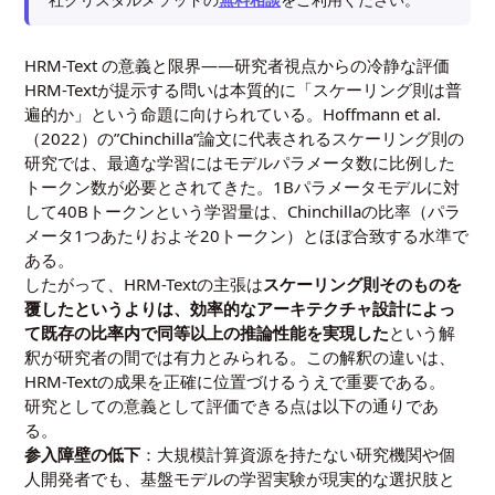
HRM-Text の意義と限界――研究者視点からの冷静な評価
HRM-Textが提示する問いは本質的に「スケーリング則は普
遍的か」という命題に向けられている。Hoffmann et al.
（2022）の”Chinchilla”論文に代表されるスケーリング則の
研究では、最適な学習にはモデルパラメータ数に比例した
トークン数が必要とされてきた。1Bパラメータモデルに対
して40Bトークンという学習量は、Chinchillaの比率（パラ
メータ1つあたりおよそ20トークン）とほぼ合致する水準で
ある。
したがって、HRM-Textの主張は
スケーリング則そのものを
覆したというよりは、効率的なアーキテクチャ設計によっ
て既存の比率内で同等以上の推論性能を実現した
という解
釈が研究者の間では有力とみられる。この解釈の違いは、
HRM-Textの成果を正確に位置づけるうえで重要である。
研究としての意義として評価できる点は以下の通りであ
る。
参入障壁の低下
：大規模計算資源を持たない研究機関や個
人開発者でも、基盤モデルの学習実験が現実的な選択肢と