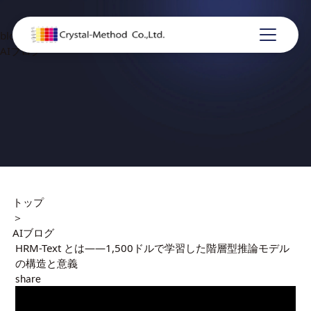
blog
AIブログ
トップ
＞
AIブログ
HRM-Text とは――1,500ドルで学習した階層型推論モデル
の構造と意義
share