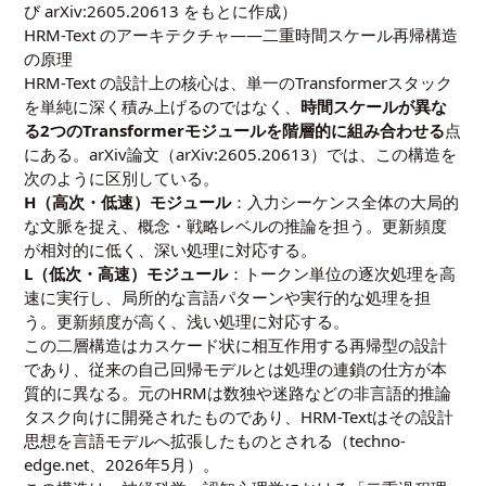
び arXiv:2605.20613 をもとに作成）
HRM-Text のアーキテクチャ――二重時間スケール再帰構造
の原理
HRM-Text の設計上の核心は、単一のTransformerスタック
を単純に深く積み上げるのではなく、
時間スケールが異な
る2つのTransformerモジュールを階層的に組み合わせる
点
にある。arXiv論文（arXiv:2605.20613）では、この構造を
次のように区別している。
H（高次・低速）モジュール
：入力シーケンス全体の大局的
な文脈を捉え、概念・戦略レベルの推論を担う。更新頻度
が相対的に低く、深い処理に対応する。
L（低次・高速）モジュール
：トークン単位の逐次処理を高
速に実行し、局所的な言語パターンや実行的な処理を担
う。更新頻度が高く、浅い処理に対応する。
この二層構造はカスケード状に相互作用する再帰型の設計
であり、従来の自己回帰モデルとは処理の連鎖の仕方が本
質的に異なる。元のHRMは数独や迷路などの非言語的推論
タスク向けに開発されたものであり、HRM-Textはその設計
思想を言語モデルへ拡張したものとされる（techno-
edge.net、2026年5月）。