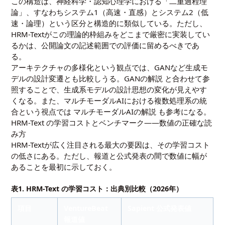
この構造は、神経科学・認知心理学における「二重過程理
論」、すなわちシステム1（高速・直感）とシステム2（低
速・論理）という区分と構造的に類似している。ただし、
HRM-Textがこの理論的枠組みをどこまで厳密に実装してい
るかは、公開論文の記述範囲での評価に留めるべきであ
る。
アーキテクチャの多様化という観点では、GANなど生成モ
デルの設計変遷とも比較しうる。
GANの解説
と合わせて参
照することで、生成系モデルの設計思想の変化が見えやす
くなる。また、マルチモーダルAIにおける複数処理系の統
合という視点では
マルチモーダルAIの解説
も参考になる。
HRM-Text の学習コストとベンチマーク――数値の正確な読
み方
HRM-Textが広く注目される最大の要因は、その学習コスト
の低さにある。ただし、報道と公式発表の間で数値に幅が
あることを最初に示しておく。
表1. HRM-Text の学習コスト：出典別比較（2026年）
項目
VentureBeat
Sapient 公式発表値
報道値