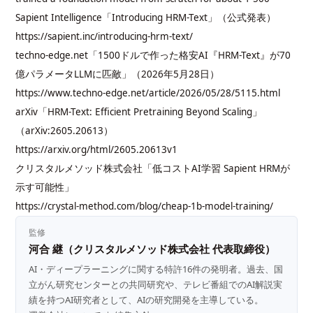
Sapient Intelligence「Introducing HRM-Text」（公式発表）
https://sapient.inc/introducing-hrm-text/
techno-edge.net「1500ドルで作った格安AI『HRM-Text』が70
億パラメータLLMに匹敵」（2026年5月28日）
https://www.techno-edge.net/article/2026/05/28/5115.html
arXiv「HRM-Text: Efficient Pretraining Beyond Scaling」
（arXiv:2605.20613）
https://arxiv.org/html/2605.20613v1
クリスタルメソッド株式会社「低コストAI学習 Sapient HRMが
示す可能性」
https://crystal-method.com/blog/cheap-1b-model-training/
監修
河合 継（クリスタルメソッド株式会社 代表取締役）
AI・ディープラーニングに関する特許16件の発明者。過去、国
立がん研究センターとの共同研究や、テレビ番組でのAI解説実
績を持つAI研究者として、AIの研究開発を主導している。