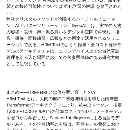
習との接続可能性については
強化学習の解説
を参照された
い。
弊社クリスタルメソッドが開発するバーチャルヒューマ
ン・AIアバターソリューション「DeepAI」は、実在の人物
の容姿・表情・声・振る舞いをデジタル空間で再現し、接
客・研修・面接練習・広報などの用途で活用されるソリュ
ーションである。HRM-Textのような軽量・低コスト言語モ
デルのアーキテクチャは、エッジデバイス上での自然言語
処理を組み込む場面において今後参照価値のある研究方向
として注視している。
まとめ――HRM-Text とは何を問い直したのか
HRM-Text とは、人間の脳の二重処理構造を模した階層型
Transformerアーキテクチャ
により、約40Bトークン・推定
1,000〜1,500ドル相当の計算コストで1Bパラメータモデル
をゼロから学習した、Sapient Intelligenceによる言語モデ
ルである。その学習効率の主張は、基盤モデル開発におけ