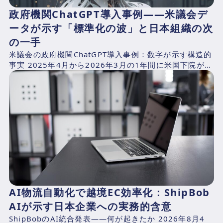
政府機関ChatGPT導入事例——米議会デ
ータが示す「標準化の波」と日本組織の次
の一手
米議会の政府機関ChatGPT導入事例：数字が示す構造的
事実 2025年4月から2026年3月の1年間に米国下院が支
出したAI関連費用を、CNBCが下院支出記録...
AI物流自動化で越境EC効率化：ShipBob
AIが示す日本企業への実務的含意
ShipBobのAI統合発表——何が起きたか 2026年8月4