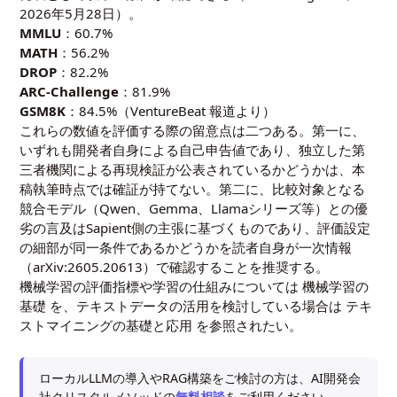
2026年5月28日）。
MMLU
：60.7%
MATH
：56.2%
DROP
：82.2%
ARC-Challenge
：81.9%
GSM8K
：84.5%（VentureBeat 報道より）
これらの数値を評価する際の留意点は二つある。第一に、
いずれも開発者自身による自己申告値であり、独立した第
三者機関による再現検証が公表されているかどうかは、本
稿執筆時点では確証が持てない。第二に、比較対象となる
競合モデル（Qwen、Gemma、Llamaシリーズ等）との優
劣の言及はSapient側の主張に基づくものであり、評価設定
の細部が同一条件であるかどうかを読者自身が一次情報
（arXiv:2605.20613）で確認することを推奨する。
機械学習の評価指標や学習の仕組みについては
機械学習の
基礎
を、テキストデータの活用を検討している場合は
テキ
ストマイニングの基礎と応用
を参照されたい。
ローカルLLMの導入やRAG構築をご検討の方は、AI開発会
社クリスタルメソッドの
無料相談
をご利用ください。