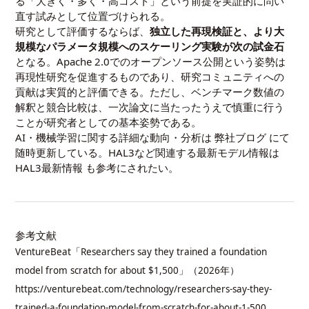
る「大きく・多く・高コスト」という前提を実証的に問い
直す試みとして位置づけられる。
研究として評価するならば、
独立した再現検証と、より大
規模なパラメータ規模へのスケーリング実験が次の試金石
となる。Apache 2.0でのオープンソース公開という姿勢は
再現性研究を促進するものであり、研究コミュニティへの
貢献は実質的と評価できる。ただし、ベンチマーク数値の
解釈と競合比較は、一次論文に当たったうえで慎重に行う
ことが研究者としての基本姿勢である。
AI・機械学習に関する詳細な動向・分析は
弊社ブログ
にて
随時更新している。HAL3など関連する最新モデル情報は
HAL3最新情報
も参考にされたい。
参考文献
VentureBeat「Researchers say they trained a foundation
model from scratch for about $1,500」（2026年）
https://venturebeat.com/technology/researchers-say-they-
trained-a-foundation-model-from-scratch-for-about-1-500