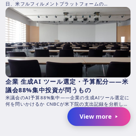
日、米フルフィルメントプラットフォームの
ShipBob（本社：シカゴ、2014年創業、CEO：Dh...
企業 生成AI ツール選定・予算配分——米
議会88%集中投資が問うもの
米議会のAI予算88%集中——企業の生成AIツール選定に
何を問いかけるか CNBCが米下院の支出記録を分析した
結果、2025年4月1日〜2026年3月31日の期...
View more