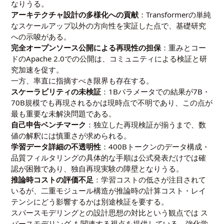
なりうる。
アーキテクチャ設計の多様化への貢献
：Transformerの単純
なスケールアップ以外の方向性を実証した点で、基礎研究
への示唆がある。
完全オープンソース公開による再現性の担保
：重みとコー
ドのApache 2.0での公開は、コミュニティによる検証と研
究加速を促す。
一方、率直に指摘すべき限界も存在する。
スケーラビリティの未検証
：1Bパラメータでの結果が7B・
70B規模でも再現されるかは現時点で不明であり、この点が
最も重要な未解決問題である。
自己申告ベンチマーク
：独立した再現検証が揃うまで、数
値の解釈には慎重さが求められる。
学習データ詳細の不透明性
：400Bトークンのデータ構成・
品質フィルタリングの具体的な手順は公式発表だけでは確
認が困難であり、独自再現実験の障壁となりうる。
推論時コストの評価不足
：学習コストの低さが注目されて
いるが、二重モジュール構造が推論時の計算コスト・レイ
テンシにどう影響するかは別途検証を要する。
スパースモデリングとの設計思想の対比という観点では
ス
パースモデリング
も関連する視点を提供している。強化学