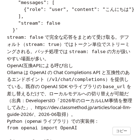
    "messages": [

      {"role": "user", "content": "こんにちは"}

    ],

    "stream": false

  }'
で完全な応答をまとめて受け取る。デフ
stream: false
ォルト（
）ではトークン単位でストリーミ
stream: true
ングされる。バッチ処理では
の方が扱い
stream: false
やすい場面が多い。
OpenAI互換APIによる呼び出し
Ollama は OpenAI の Chat Completions API と互換性のあ
るエンドポイント（
）を提供し
/v1/chat/completions
ている。既存の OpenAI SDK やライブラリの
を
base_url
差し替えるだけで、ローカルモデルへの切り替えが可能だ
（出典：DevelopersIO「2026年のローカルLLM事情を整理
してみた」、https://dev.classmethod.jp/articles/local-llm-
guide-2026/、2026-06取得）。
Python（openai ライブラリ）での実装例：
from openai import OpenAI

コピー