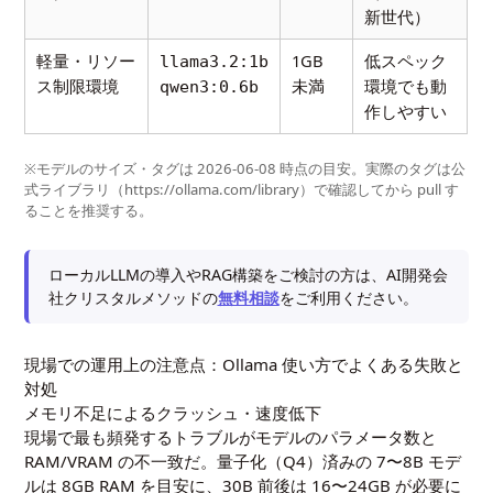
新世代）
軽量・リソー
1GB
低スペック
llama3.2:1b
ス制限環境
未満
環境でも動
qwen3:0.6b
作しやすい
※モデルのサイズ・タグは 2026-06-08 時点の目安。実際のタグは公
式ライブラリ（https://ollama.com/library）で確認してから pull す
ることを推奨する。
ローカルLLMの導入やRAG構築をご検討の方は、AI開発会
社クリスタルメソッドの
無料相談
をご利用ください。
現場での運用上の注意点：Ollama 使い方でよくある失敗と
対処
メモリ不足によるクラッシュ・速度低下
現場で最も頻発するトラブルがモデルのパラメータ数と
RAM/VRAM の不一致だ。量子化（Q4）済みの 7〜8B モデ
ルは 8GB RAM を目安に、30B 前後は 16〜24GB が必要に