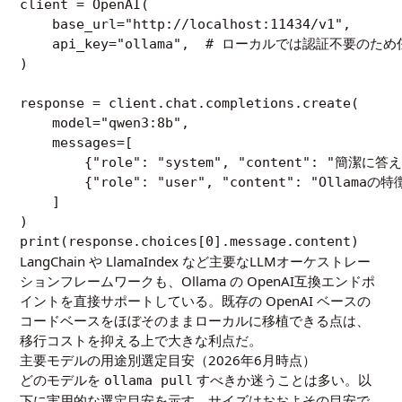
client = OpenAI(

    base_url="http://localhost:11434/v1",

    api_key="ollama",  # ローカルでは認証不要の
)

response = client.chat.completions.create(

    model="qwen3:8b",

    messages=[

        {"role": "system", "content": "簡潔に
        {"role": "user", "content": "Olla
    ]

)

print(response.choices[0].message.content)
LangChain や LlamaIndex など主要なLLMオーケストレー
ションフレームワークも、Ollama の OpenAI互換エンドポ
イントを直接サポートしている。既存の OpenAI ベースの
コードベースをほぼそのままローカルに移植できる点は、
移行コストを抑える上で大きな利点だ。
主要モデルの用途別選定目安（2026年6月時点）
どのモデルを
すべきか迷うことは多い。以
ollama pull
下に実用的な選定目安を示す。サイズはおおよその目安で