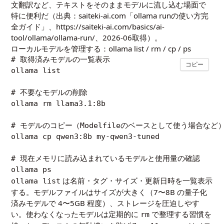
文翻訳など、テキストをそのままモデルに流し込む場面で
特に便利だ（出典：saiteki-ai.com「ollama runの使い方完
全ガイド」、https://saiteki-ai.com/basics/ai-
tool/ollama/ollama-run/、2026-06取得）。
ローカルモデルを管理する：ollama list / rm / cp / ps
# 取得済みモデルの一覧表示

コピー
ollama list

# 不要なモデルの削除

ollama rm llama3.1:8b

# モデルのコピー（Modelfileのベースとして使う場合など）
ollama cp qwen3:8b my-qwen3-tuned

# 現在メモリに読み込まれているモデルと使用量の確認

ollama ps
は名前・タグ・サイズ・更新日時を一覧表示
ollama list
する。モデルファイルはサイズが大きく（7〜8B の量子化
済みモデルで 4〜5GB 程度）、ストレージを圧迫しやす
い。使わなくなったモデルは定期的に
で整理する習慣を
rm