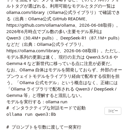
ルトタグが選ばれる。利用可能なモデルとタグの一覧は
ollama.com/library
（Ollama公式ライブラリ）で確認でき
る（出典：Ollama公式 GitHub README、
https://github.com/ollama/ollama、2026-06-08取得）。
2026年6月時点でプル数の多い主要モデル系列は
Qwen3（30.4M+ pulls）、DeepSeek-R1（87.1M+ pulls）
などだ（出典：Ollama公式ライブラリ、
https://ollama.com/library、2026-06-08取得）。ただし、
モデル系列の更新は速く、現行の主力は Qwen3.5/3.6 や
Gemma 4 など新世代に移っている点に注意が必要だ。
なお、Ollama 自体はモデルを開発しておらず、外部のオー
プンウェイトモデルをライブラリ経由で配布する役割を担
う。「Ollama 公式モデル」という概念はなく、正確には
「Ollama ライブラリで配布される Qwen3 / DeepSeek /
Gemma 等」と理解すると混乱しない。
モデルを実行する：ollama run
# インタラクティブな対話モードで起動

コピー
ollama run qwen3:8b

# プロンプトを引数に渡して一発実行
