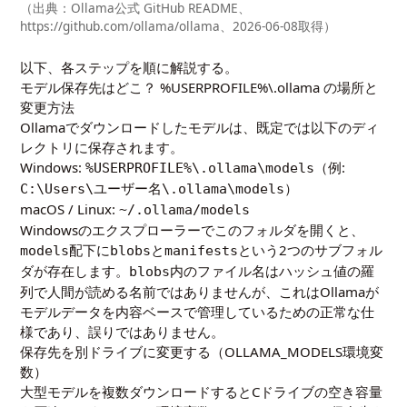
（出典：Ollama公式 GitHub README、
https://github.com/ollama/ollama、2026-06-08取得）
以下、各ステップを順に解説する。
モデル保存先はどこ？ %USERPROFILE%\.ollama の場所と
変更方法
Ollamaでダウンロードしたモデルは、既定では以下のディ
レクトリに保存されます。
Windows:
（例:
%USERPROFILE%\.ollama\models
）
C:\Users\ユーザー名\.ollama\models
macOS / Linux:
~/.ollama/models
Windowsのエクスプローラーでこのフォルダを開くと、
配下に
と
という2つのサブフォル
models
blobs
manifests
ダが存在します。
内のファイル名はハッシュ値の羅
blobs
列で人間が読める名前ではありませんが、これはOllamaが
モデルデータを内容ベースで管理しているための正常な仕
様であり、誤りではありません。
保存先を別ドライブに変更する（OLLAMA_MODELS環境変
数）
大型モデルを複数ダウンロードするとCドライブの空き容量