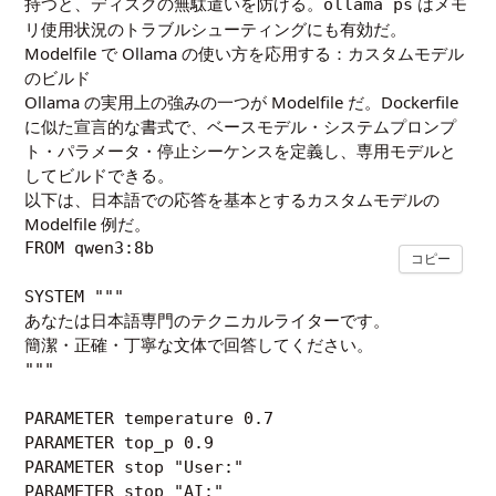
持つと、ディスクの無駄遣いを防げる。
はメモ
ollama ps
リ使用状況のトラブルシューティングにも有効だ。
Modelfile で Ollama の使い方を応用する：カスタムモデル
のビルド
Ollama の実用上の強みの一つが Modelfile だ。Dockerfile
に似た宣言的な書式で、ベースモデル・システムプロンプ
ト・パラメータ・停止シーケンスを定義し、専用モデルと
してビルドできる。
以下は、日本語での応答を基本とするカスタムモデルの
Modelfile 例だ。
FROM qwen3:8b

コピー
SYSTEM """

あなたは日本語専門のテクニカルライターです。

簡潔・正確・丁寧な文体で回答してください。

"""

PARAMETER temperature 0.7

PARAMETER top_p 0.9

PARAMETER stop "User:"

PARAMETER stop "AI:"