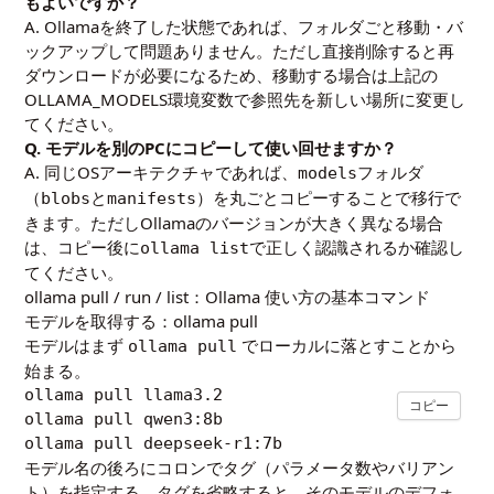
もよいですか？
A. Ollamaを終了した状態であれば、フォルダごと移動・バ
ックアップして問題ありません。ただし直接削除すると再
ダウンロードが必要になるため、移動する場合は上記の
OLLAMA_MODELS環境変数で参照先を新しい場所に変更し
てください。
Q. モデルを別のPCにコピーして使い回せますか？
A. 同じOSアーキテクチャであれば、
フォルダ
models
（
と
）を丸ごとコピーすることで移行で
blobs
manifests
きます。ただしOllamaのバージョンが大きく異なる場合
は、コピー後に
で正しく認識されるか確認し
ollama list
てください。
ollama pull / run / list：Ollama 使い方の基本コマンド
モデルを取得する：ollama pull
モデルはまず
でローカルに落とすことから
ollama pull
始まる。
ollama pull llama3.2

コピー
ollama pull qwen3:8b

ollama pull deepseek-r1:7b
モデル名の後ろにコロンでタグ（パラメータ数やバリアン
ト）を指定する。タグを省略すると、そのモデルのデフォ