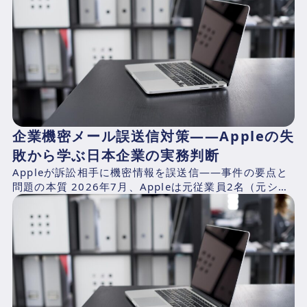
企業機密メール誤送信対策——Appleの失
敗から学ぶ日本企業の実務判断
Appleが訴訟相手に機密情報を誤送信——事件の要点と
問題の本質 2026年7月、Appleは元従業員2名（元シニ
アシステムズエンジニアのChang Liuおよ...