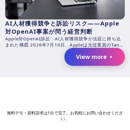
AI人材獲得競争と訴訟リスク――Apple
対OpenAI事案が問う経営判断
Apple対OpenAI訴訟：AI人材獲得競争が法廷に持ち込
まれた構図 2026年7月10日、Appleは元従業員のTang
TanおよびChang Liuと、...
View more
AIで、業務の生産性を変革しません
か？
無料デモ・資料請求は1分で完了。お気軽にお問い合わせくださ
い。