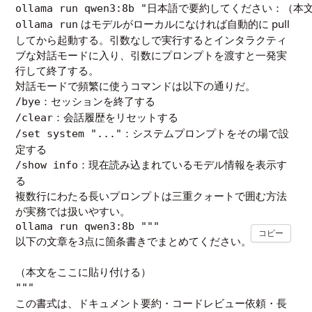
ollama run qwen3:8b "日本語で要約してください：（本
はモデルがローカルになければ自動的に pull
ollama run
してから起動する。引数なしで実行するとインタラクティ
ブな対話モードに入り、引数にプロンプトを渡すと一発実
行して終了する。
対話モードで頻繁に使うコマンドは以下の通りだ。
：セッションを終了する
/bye
：会話履歴をリセットする
/clear
：システムプロンプトをその場で設
/set system "..."
定する
：現在読み込まれているモデル情報を表示す
/show info
る
複数行にわたる長いプロンプトは三重クォートで囲む方法
が実務では扱いやすい。
ollama run qwen3:8b """

コピー
以下の文章を3点に箇条書きでまとめてください。

（本文をここに貼り付ける）

"""
この書式は、ドキュメント要約・コードレビュー依頼・長