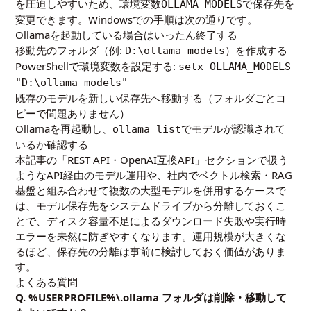
を圧迫しやすいため、環境変数
で保存先を
OLLAMA_MODELS
変更できます。Windowsでの手順は次の通りです。
Ollamaを起動している場合はいったん終了する
移動先のフォルダ（例:
）を作成する
D:\ollama-models
PowerShellで環境変数を設定する:
setx OLLAMA_MODELS
"D:\ollama-models"
既存のモデルを新しい保存先へ移動する（フォルダごとコ
ピーで問題ありません）
Ollamaを再起動し、
でモデルが認識されて
ollama list
いるか確認する
本記事の「REST API・OpenAI互換API」セクションで扱う
ようなAPI経由のモデル運用や、社内でベクトル検索・RAG
基盤と組み合わせて複数の大型モデルを併用するケースで
は、モデル保存先をシステムドライブから分離しておくこ
とで、ディスク容量不足によるダウンロード失敗や実行時
エラーを未然に防ぎやすくなります。運用規模が大きくな
るほど、保存先の分離は事前に検討しておく価値がありま
す。
よくある質問
Q. %USERPROFILE%\.ollama フォルダは削除・移動して