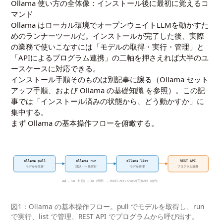
Ollama 使い方の全体像：インストール後に最初に覚えるコ
マンド
Ollama はローカル環境でオープンウェイトLLMを動かすた
めのランナーツールだ。インストールが完了した後、実際
の業務で使いこなすには「モデルの取得・実行・管理」と
「APIによるプログラム連携」の二軸を押さえれば大半のユ
ースケースに対応できる。
インストール手順そのものは別記事に譲る（
Ollama セット
アップ手順
、および
Ollama の基礎知識
を参照）。この記
事では「インストール済みの状態から、どう動かすか」に
集中する。
まず Ollama の基本操作フローを俯瞰する。
ollama pull
ollama run
ollama list
REST API
モデルを取得
対話・一発実行
モデル管理
プログラム連携
pull → run（対話）→ list（管理）→ REST API / OpenAI互換API（統合）
図1：Ollama の基本操作フロー。pull でモデルを取得し、run
で実行、list で管理、REST API でプログラムから呼び出す。