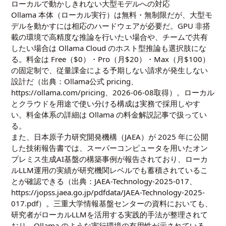
ローカルで動かしきれない大型モデルへの対応
Ollama 本体（ローカル実行）は無料・無制限だが、大型モ
デルを動かすには相応のハードウェアが必要だ。GPU 非搭
載の環境で高精度な推論を行いたい場合や、チームで共有
したい場合は Ollama Cloud のホスト型推論も選択肢にな
る。料金は Free（$0）・Pro（月$20）・Max（月$100）
の固定制で、従量課金による予期しない請求が発生しない
設計だ（出典：Ollama公式 pricing、
https://ollama.com/pricing、2026-06-08取得）。ローカル
とクラウドを用途で使い分ける構成は実務で採用しやす
い。料金体系の詳細は
Ollama の料金解説記事
で扱ってい
る。
また、日本原子力研究開発機構（JAEA）が 2025 年に公開
した技術報告書では、スーパーコンピュータを用いたオン
プレミス生成AI基盤の構築事例が報告されており、ローカ
ルLLM運用の実績が研究機関レベルでも蓄積されているこ
とが確認できる（出典：JAEA-Technology-2025-017、
https://jopss.jaea.go.jp/pdfdata/JAEA-Technology-2025-
017.pdf）。三重大学情報基盤センターの資料においても、
研究者がローカルLLMを活用する実践的手法が整理されて
おり、Ollama のような実行環境の有用性が示されている