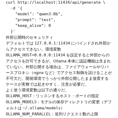
curl http://localhost:11434/api/generate \

  -d '{

    "model": "qwen3:8b",

    "prompt": "test",

    "keep_alive": 0

  }'
外部公開時のセキュリティ
デフォルトでは
にバインドされ外部か
127.0.0.1:11434
らアクセスできない。環境変数
を設定すると外部からの
OLLAMA_HOST=0.0.0.0:11434
アクセスを許可できるが、Ollama 本体に認証機能は含まれ
ていない。外部公開する場合は、ファイアウォールやリバ
ースプロキシ（nginx など）でアクセス制御を設けることが
不可欠だ。開発環境でうっかり外部公開したまま放置する
ケースが実務では起きやすく、注意が必要だ。
よく使う環境変数は以下の通りだ。
：リッスンするホスト・ポートの指定
OLLAMA_HOST
：モデルの保存ディレクトリの変更（デフ
OLLAMA_MODELS
ォルトは
）
~/.ollama/models
：並列リクエスト数の上限
OLLAMA_NUM_PARALLEL