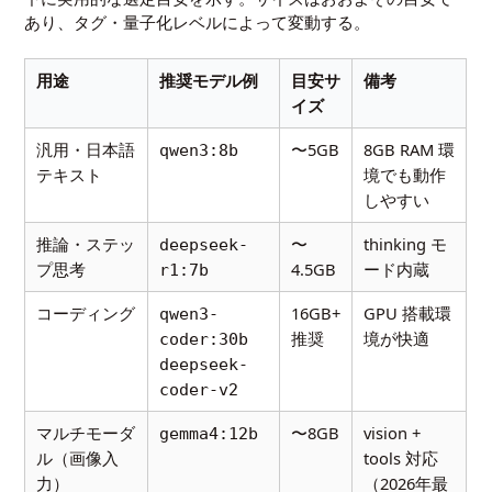
あり、タグ・量子化レベルによって変動する。
用途
推奨モデル例
目安サ
備考
イズ
汎用・日本語
〜5GB
8GB RAM 環
qwen3:8b
テキスト
境でも動作
しやすい
推論・ステッ
〜
thinking モ
deepseek-
プ思考
4.5GB
ード内蔵
r1:7b
コーディング
16GB+
GPU 搭載環
qwen3-
推奨
境が快適
coder:30b
deepseek-
coder-v2
マルチモーダ
〜8GB
vision +
gemma4:12b
ル（画像入
tools 対応
力）
（2026年最