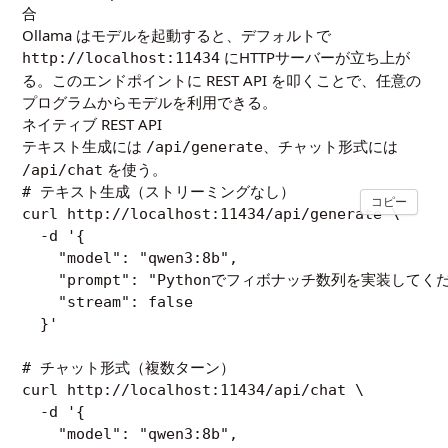
合
Ollama はモデルを起動すると、デフォルトで
にHTTPサーバーが立ち上が
http://localhost:11434
る。このエンドポイントに REST API を叩くことで、任意の
プログラムからモデルを利用できる。
ネイティブ REST API
テキスト生成には
、チャット形式には
/api/generate
を使う。
/api/chat
# テキスト生成（ストリーミングなし）

コピー
curl http://localhost:11434/api/generate \

  -d '{

    "model": "qwen3:8b",

    "prompt": "Pythonでフィボナッチ数列を実装してくだ
    "stream": false

  }'

# チャット形式（複数ターン）

curl http://localhost:11434/api/chat \

  -d '{

    "model": "qwen3:8b",
