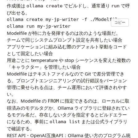
作成後は
でビルドし、通常通り
で呼
ollama create
run
び出せる。
ollama create my-jp-writer -f ./Modelfile

コピー
ollama run my-jp-writer
Modelfile が特に力を発揮するのは次のような場面だ。
チームで同じシステムプロンプト設定を共有したい場合
アプリケーションに組み込む際のデフォルト挙動をコード
として固定したい場合
用途ごとに temperature や stop シーケンスを変えた複数の
「キャラクター」を管理したい場合
Modelfile はテキストファイルなので Git で差分管理でき
る。プロンプトエンジニアリングの試行錯誤をバージョン
管理に乗せられる点は、チーム運用において評価されやす
い。
なお、Modelfile の
に指定できるのは、ローカルに取
FROM
得済みのモデルタグか、Ollama ライブラリに登録されてい
るモデル名だ。存在しないタグを指定するとビルドエラー
になるため、事前に
または公式ライブラリ
ollama list
で確認する。
REST API・OpenAI互換API：Ollama 使い方のプログラム統