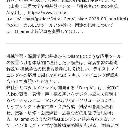
（出典：三重大学情報基盤センター「研究者のための生成
AI活用」、https://www.cc.mie-
u.ac.jp/~shirai/jp/doc/Shirai_GenAI_slide_2026_03_pub.ht
他のローカルLLMツールとの機能・用途の比較について
は、
Ollama 比較記事
を参照してほしい。
機械学習・深層学習の基礎から Ollama のような応用ツール
の位置づけを体系的に理解したい場合は、
深層学習の基礎
解説
や
機械学習の概要
も参考にしてほしい。テキストマイ
ニングへの応用に関心があれば
テキストマイニング解説
も
合わせて参照いただきたい。
弊社クリスタルメソッドが開発する「DeepAI」は、実在の
人物の容姿・表情・声・振る舞いをデジタル空間で再現す
るバーチャルヒューマン／AIアバターソリューションだ。
リップシンク・表情生成・音声合成・対話AIを組み合わ
せ、接客・研修・面接練習・広報などの用途で活用され
る。Ollama のような対話AIエンジンと組み合わせること
で、インタラクティブな体験構築の幅が広がる。詳細は
ブ