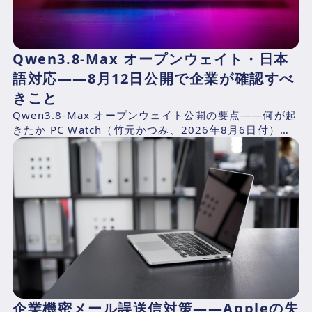
Qwen3.8-Max オープンウェイト・日本
語対応——8月12日公開で企業が確認すべ
きこと
Qwen3.8-Max オープンウェイト公開の要点——何が起
きたか PC Watch（竹元かつみ、2026年8月6日付）の
報道によれば、AlibabaのQwen...
企業機密メール誤送信対策——Appleの失