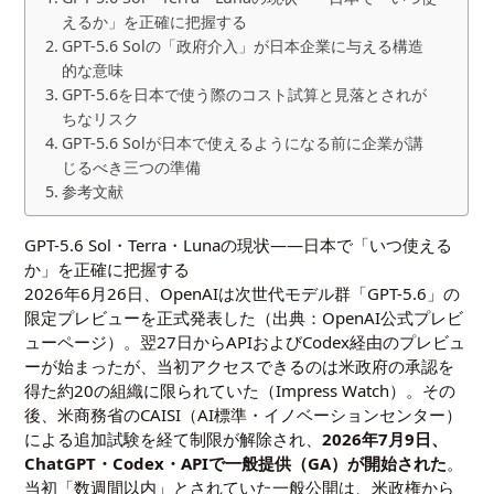
えるか」を正確に把握する
GPT-5.6 Solの「政府介入」が日本企業に与える構造
的な意味
GPT-5.6を日本で使う際のコスト試算と見落とされが
ちなリスク
GPT-5.6 Solが日本で使えるようになる前に企業が講
じるべき三つの準備
参考文献
GPT-5.6 Sol・Terra・Lunaの現状——日本で「いつ使える
か」を正確に把握する
2026年6月26日、OpenAIは次世代モデル群「GPT-5.6」の
限定プレビューを正式発表した（出典：
OpenAI公式プレビ
ューページ
）。翌27日からAPIおよびCodex経由のプレビュ
ーが始まったが、当初アクセスできるのは米政府の承認を
得た約20の組織に限られていた（
Impress Watch
）。その
後、米商務省のCAISI（AI標準・イノベーションセンター）
による追加試験を経て制限が解除され、
2026年7月9日、
ChatGPT・Codex・APIで一般提供（GA）が開始された
。
当初「数週間以内」とされていた一般公開は、米政権から