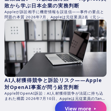
敗から学ぶ日本企業の実務判断
Appleが訴訟相手に機密情報を誤送信——事件の要点と
問題の本質 2026年7月、Appleは元従業員2名（元シニ
アシステムズエンジニアのChang Liuおよ...
AI人材獲得競争と訴訟リスク――Apple
対OpenAI事案が問う経営判断
Apple対OpenAI訴訟：AI人材獲得競争が法廷に持ち込
まれた構図 2026年7月10日、Appleは元従業員のTang
TanおよびChang Liuと、...
View more