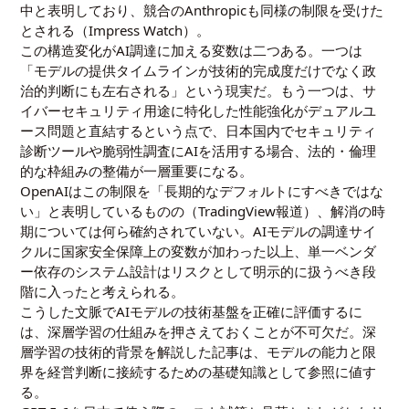
中と表明しており、競合のAnthropicも同様の制限を受けた
とされる（
Impress Watch
）。
この構造変化がAI調達に加える変数は二つある。一つは
「モデルの提供タイムラインが技術的完成度だけでなく政
治的判断にも左右される」という現実だ。もう一つは、サ
イバーセキュリティ用途に特化した性能強化がデュアルユ
ース問題と直結するという点で、日本国内でセキュリティ
診断ツールや脆弱性調査にAIを活用する場合、法的・倫理
的な枠組みの整備が一層重要になる。
OpenAIはこの制限を「長期的なデフォルトにすべきではな
い」と表明しているものの（TradingView報道）、解消の時
期については何ら確約されていない。AIモデルの調達サイ
クルに国家安全保障上の変数が加わった以上、単一ベンダ
ー依存のシステム設計はリスクとして明示的に扱うべき段
階に入ったと考えられる。
こうした文脈でAIモデルの技術基盤を正確に評価するに
は、深層学習の仕組みを押さえておくことが不可欠だ。
深
層学習の技術的背景を解説した記事
は、モデルの能力と限
界を経営判断に接続するための基礎知識として参照に値す
る。