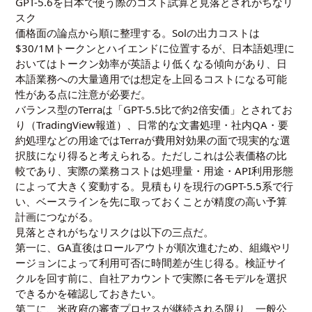
GPT-5.6を日本で使う際のコスト試算と見落とされがちなリ
スク
価格面の論点から順に整理する。Solの出力コストは
$30/1Mトークンとハイエンドに位置するが、日本語処理に
おいてはトークン効率が英語より低くなる傾向があり、日
本語業務への大量適用では想定を上回るコストになる可能
性がある点に注意が必要だ。
バランス型のTerraは「GPT-5.5比で約2倍安価」とされてお
り（TradingView報道）、日常的な文書処理・社内QA・要
約処理などの用途ではTerraが費用対効果の面で現実的な選
択肢になり得ると考えられる。ただしこれは公表価格の比
較であり、実際の業務コストは処理量・用途・API利用形態
によって大きく変動する。見積もりを現行のGPT-5.5系で行
い、ベースラインを先に取っておくことが精度の高い予算
計画につながる。
見落とされがちなリスクは以下の三点だ。
第一に、GA直後はロールアウトが順次進むため、組織やリ
ージョンによって利用可否に時間差が生じ得る。検証サイ
クルを回す前に、自社アカウントで実際に各モデルを選択
できるかを確認しておきたい。
第二に、米政府の審査プロセスが継続される限り、一般公