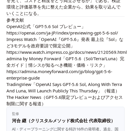
を充て、コストと精度をどう両立させるか」である。検証
環境と評価基準を先に整えた企業から、効果を取り込んで
いくことになる。
参考文献
OpenAI公式「GPT-5.6 Sol プレビュー」
https://openai.com/ja-JP/index/previewing-gpt-5-6-sol/
Impress Watch「OpenAI『GPT-5.6』発表 最上位『Sol』な
ど3モデルを政府要請で限定公開」
https://www.watch.impress.co.jp/docs/news/2120569.html
admina by Money Forward「GPT-5.6（Sol/Terra/Luna）完
全ガイド｜情シスが知るべき機能・価格・リスク」
https://admina.moneyforward.com/jp/blog/gpt-5-6-
enterprise-guide
TradingView「OpenAI Says GPT-5.6 Sol, Along With Terra
And Luna, Will Launch Publicly This Thursday」（報道）
The Hacker News（GPT-5.6限定プレビューおよびアクセス
制限に関する報道）
監修
河合 継（クリスタルメソッド株式会社 代表取締役）
AI・ディープラーニングに関する特許16件の発明者。過去、国