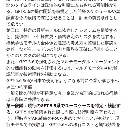
開のタイムラインは政治的な判断に左右される可能性があ
る。GPT-5.6の提供開始を前提とした開発スケジュールや稟
議書を今の段階で確定させることは、計画の前提条件とし
て危うい。
第三に、特定の最新モデルに依存したシステムを構築する
と、提供停止・仕様変更・価格改定のリスクを内包する。
機械学習モデルの全体像と選定の考え方を整理した解説
を
参照しながら、モデルの能力と限界を正確に把握すること
がこのリスクの軽減につながる。
また、GPT-5.6で強化されたマルチモーダル・エージェント
的な機能群の動向を評価するには、
マルチモーダルAIの解
説記事
が技術理解の補助になる。
GPT-5.6 Solが日本で使えるようになる前に企業が講じるべ
き三つの準備
一般公開の時期が不確定な今、企業が合理的に取れる行動
は三段階に整理できる。
第一段階：現行のGPT-5.5系でユースケースを特定・検証す
る。
GPT-5.6が解禁された際に即座に移行判断を下せるよ
う、現時点でAPI経由のPoCを進めておくことが有効だ。現
行モデルでの実験は、GPT-5.6への移行コストと期待効果を