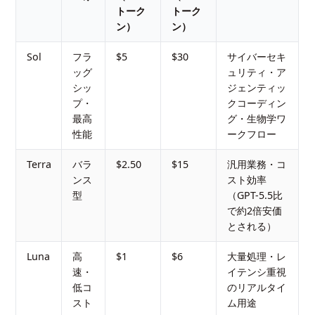
トーク
トーク
ン）
ン）
Sol
フラ
$5
$30
サイバーセキ
ッグ
ュリティ・ア
シッ
ジェンティッ
プ・
クコーディン
最高
グ・生物学ワ
性能
ークフロー
Terra
バラ
$2.50
$15
汎用業務・コ
ンス
スト効率
型
（GPT-5.5比
で約2倍安価
とされる）
Luna
高
$1
$6
大量処理・レ
速・
イテンシ重視
低コ
のリアルタイ
スト
ム用途