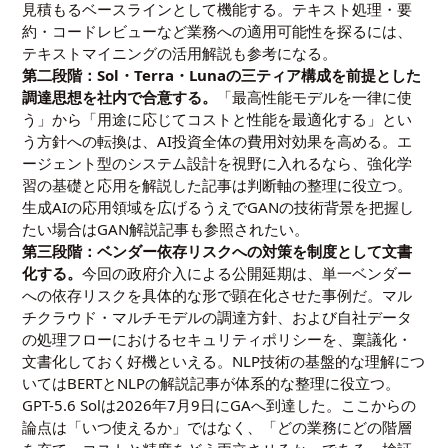
見積もるベースラインとして機能する。テキスト処理・要
約・コードレビューなど業務への適用可能性を探るには、
テキストマイニングの活用解説
も参考になる。
第二段階：Sol・Terra・Lunaの三ティア構成を前提とした
調達思想を社内で合意する。
「最高性能モデルを一律に使
う」から「用途に応じてコストと性能を最適化する」とい
う方針への転換は、AI投資全体の費用対効果を高める。エ
ージェント型のシステム設計を視野に入れるなら、
強化学
習の基礎と応用を解説した記事
は判断軸の整理に役立つ。
生成AIの応用領域を広げるうえでGANの技術背景を把握し
たい場合は
GAN解説記事
も参照されたい。
第三段階：ベンダー依存リスクへの対策を制度として文書
化する。
今回の政府介入による公開延期は、単一ベンダー
への依存リスクを具体的な形で顕在化させた事例だ。マル
チクラウド・マルチモデルの調達方針、および自社データ
の処理フローにおけるセキュリティポリシーを、稟議化・
文書化しておく好機といえる。NLP技術の基盤的な理解につ
いては
BERTとNLPの解説記事
が体系的な整理に役立つ。
GPT-5.6 Solは2026年7月9日にGAへ到達した。ここからの
論点は「いつ使えるか」ではなく、「どの業務にどの階層