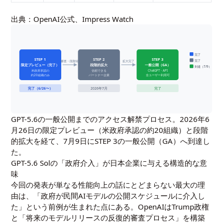
出典：
OpenAI公式
、
Impress Watch
完了
STEP 1
STEP 2
STEP 3
完了
審査・段階化
拡大完了
限定プレビュー（完了）
段階的拡大
一般公開（GA）
到達（7/9）
米政府承認の
信頼できる
ChatGPT・API
約20組織のみ
パートナー企業
全ユーザー利用可
完了（6/26〜）
2026年7月
完了
GPT-5.6の一般公開までのアクセス解禁プロセス。2026年6
月26日の限定プレビュー（米政府承認の約20組織）と段階
的拡大を経て、7月9日にSTEP 3の一般公開（GA）へ到達し
た。
GPT-5.6 Solの「政府介入」が日本企業に与える構造的な意
味
今回の発表が単なる性能向上の話にとどまらない最大の理
由は、「政府が民間AIモデルの公開スケジュールに介入し
た」という前例が生まれた点にある。OpenAIはTrump政権
と「将来のモデルリリースの反復的審査プロセス」を構築