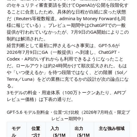
のセキュリティ審査要請を受けてOpenAIが公開を段階化す
ることに合意したため、具体的な日程が白紙に戻った状態
だ（Reuters等複数報道。
admina by Money Forward
も同
様に報じている）。プレビュー期間中はChatGPTでの一般
提供が行われていなかったが、7月9日のGA開始によりこの
制約は解消された。
経営判断として最初に押さえるべき事実は、GPT-5.6が
2026年7月9日にGA（一般提供）へ到達し、ChatGPT・
Codex・APIのいずれからも利用できるようになったこと
だ。ロールアウトは約24時間かけて順次拡大された。もは
や「いつ使えるか」を待つ段階ではなく、どの階層（Sol／
Terra／Luna）をどの業務に充てるかの設計が次の論点にな
る。
3モデルの料金・用途体系（100万トークンあたり、APIプ
レビュー価格）は下表の通りだ。
GPT-5.6 モデル別料金・位置づけ比較（2026年7月時点・限定プ
レビュー期間中）
モデ
位置
入力
出力
主な強み領域
ル
づけ
（$/1M
（$/1M