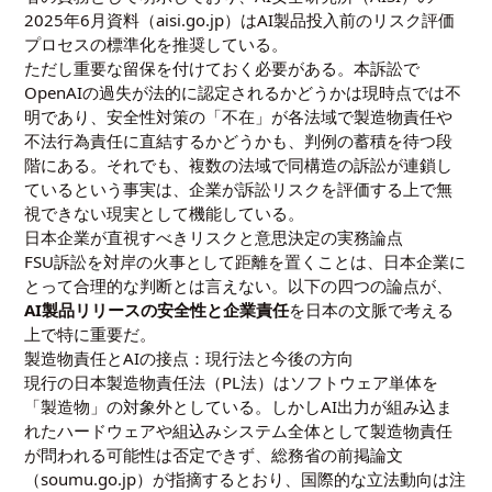
2025年6月資料（aisi.go.jp）はAI製品投入前のリスク評価
プロセスの標準化を推奨している。
ただし重要な留保を付けておく必要がある。本訴訟で
OpenAIの過失が法的に認定されるかどうかは現時点では不
明であり、安全性対策の「不在」が各法域で製造物責任や
不法行為責任に直結するかどうかも、判例の蓄積を待つ段
階にある。それでも、複数の法域で同構造の訴訟が連鎖し
ているという事実は、企業が訴訟リスクを評価する上で無
視できない現実として機能している。
日本企業が直視すべきリスクと意思決定の実務論点
FSU訴訟を対岸の火事として距離を置くことは、日本企業に
とって合理的な判断とは言えない。以下の四つの論点が、
AI製品リリースの安全性と企業責任
を日本の文脈で考える
上で特に重要だ。
製造物責任とAIの接点：現行法と今後の方向
現行の日本製造物責任法（PL法）はソフトウェア単体を
「製造物」の対象外としている。しかしAI出力が組み込ま
れたハードウェアや組込みシステム全体として製造物責任
が問われる可能性は否定できず、総務省の前掲論文
（soumu.go.jp）が指摘するとおり、国際的な立法動向は注