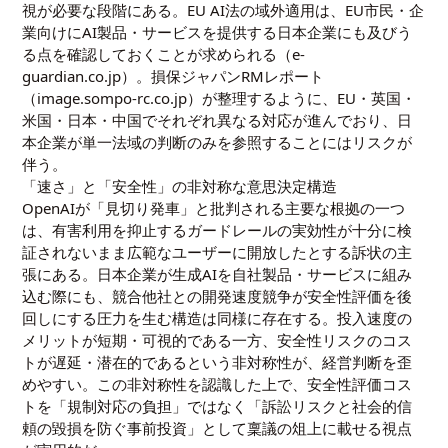
視が必要な段階にある。EU AI法の域外適用は、EU市民・企
業向けにAI製品・サービスを提供する日本企業にも及びう
る点を確認しておくことが求められる（e-
guardian.co.jp）。損保ジャパンRMレポート
（image.sompo-rc.co.jp）が整理するように、EU・英国・
米国・日本・中国でそれぞれ異なる対応が進んでおり、日
本企業が単一法域の判断のみを参照することにはリスクが
伴う。
「速さ」と「安全性」の非対称な意思決定構造
OpenAIが「見切り発車」と批判される主要な根拠の一つ
は、有害利用を抑止するガードレールの実効性が十分に検
証されないまま広範なユーザーに開放したとする訴状の主
張にある。日本企業が生成AIを自社製品・サービスに組み
込む際にも、競合他社との開発速度競争が安全性評価を後
回しにする圧力を生む構造は同様に存在する。投入速度の
メリットが短期・可視的である一方、安全性リスクのコス
トが遅延・潜在的であるという非対称性が、経営判断を歪
めやすい。この非対称性を認識した上で、安全性評価コス
トを「規制対応の負担」ではなく「訴訟リスクと社会的信
頼の毀損を防ぐ事前投資」として稟議の俎上に載せる視点