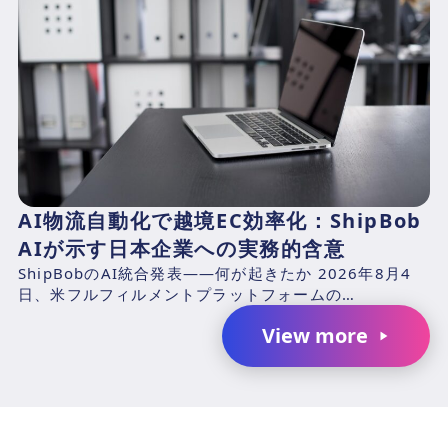
AI物流自動化で越境EC効率化：ShipBob
AIが示す日本企業への実務的含意
ShipBobのAI統合発表——何が起きたか 2026年8月4
日、米フルフィルメントプラットフォームの
ShipBob（本社：シカゴ、2014年創業、CEO：Dh...
View more