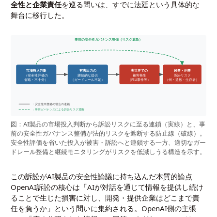
全性と企業責任
を巡る問いは、すでに法廷という具体的な
舞台に移行した。
事前の安全性ガバナンス整備（リスク遮断）
市場投入判断
有害出力の
実世界での
民事・刑事
（安全性評価の
継続的な提供
被害発生
訴訟リスク
省略・不十分）
（ガードレール不足）
（FSU事件等）
（州・遺族・生存者）
：安全性未整備の場合の連鎖
：事前ガバナンスによる訴訟リスク遮断
図：AI製品の市場投入判断から訴訟リスクに至る連鎖（実線）と、事
前の安全性ガバナンス整備が法的リスクを遮断する防止線（破線）。
安全性評価を省いた投入が被害・訴訟へと連鎖する一方、適切なガー
ドレール整備と継続モニタリングがリスクを低減しうる構造を示す。
この訴訟がAI製品の安全性論議に持ち込んだ本質的論点
OpenAI訴訟の核心は「AIが対話を通じて情報を提供し続け
ることで生じた損害に対し、開発・提供企業はどこまで責
任を負うか」という問いに集約される。OpenAI側の主張