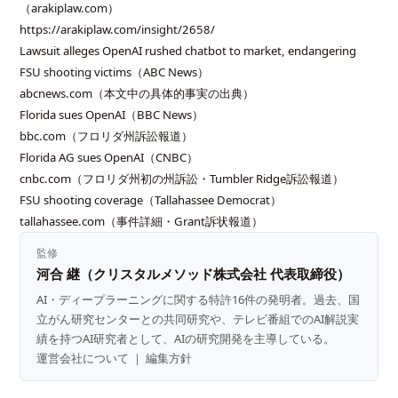
（arakiplaw.com）
https://arakiplaw.com/insight/2658/
Lawsuit alleges OpenAI rushed chatbot to market, endangering
FSU shooting victims（ABC News）
abcnews.com（本文中の具体的事実の出典）
Florida sues OpenAI（BBC News）
bbc.com（フロリダ州訴訟報道）
Florida AG sues OpenAI（CNBC）
cnbc.com（フロリダ州初の州訴訟・Tumbler Ridge訴訟報道）
FSU shooting coverage（Tallahassee Democrat）
tallahassee.com（事件詳細・Grant訴状報道）
監修
河合 継（クリスタルメソッド株式会社 代表取締役）
AI・ディープラーニングに関する特許16件の発明者。過去、国
立がん研究センターとの共同研究や、テレビ番組でのAI解説実
績を持つAI研究者として、AIの研究開発を主導している。
運営会社について
｜
編集方針