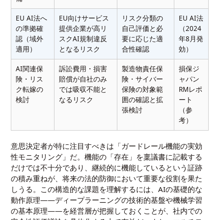
EU AI法へ
EU向けサービス
リスク分類の
EU AI法
の準拠確
提供企業が高リ
自己評価と必
（2024
認（域外
スクAI規制違反
要に応じた適
年8月発
適用）
となるリスク
合性確認
効）
AI関連保
訴訟費用・損害
製造物責任保
損保ジ
険・リス
賠償が自社のみ
険・サイバー
ャパン
ク転嫁の
では吸収不能と
保険の対象範
RMレポ
検討
なるリスク
囲の確認と拡
ート
張検討
（参
考）
意思決定者が特に注目すべきは「ガードレール機能の実効
性モニタリング」だ。機能の「存在」を稟議書に記載する
だけでは不十分であり、継続的に機能しているという証跡
の積み重ねが、将来の法的防御において重要な役割を果た
しうる。この構造的な課題を理解するには、AIの基礎的な
動作原理——
ディープラーニングの技術的基盤
や
機械学習
の基本原理
——を経営層が把握しておくことが、社内での