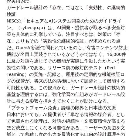
が実用的だ。
ガードレール設計の「存在」ではなく「実効性」の継続的
検証
NISCの「セキュアなAIシステム開発のためのガイドライ
ン」（cyber.go.jp）は、AI開発・提供者が取るべき安全対
策を具体的に列挙している。注目すべきは、対策の「存
在」よりもその「実効性の継続的検証」が求められる点
だ。OpenAI訴訟で問われているのも、有害コンテンツ防止
機能が名目上実装されているかどうかではなく、16,000件
に及ぶ対話を通じてその機能が実際に作動したかという実
効性の問いである。リリース前の敵対的テスト（Red
Teaming）の実施・記録と、運用後の定期的な機能検証ロ
グの保管が、将来の法的防御において証跡として機能する
可能性がある。この観点から、ガードレール設計の技術的
基盤を理解するには、
強化学習の仕組みがガードレール設
計に与える影響
を押さえておくことが助けになる。
「プラットフォーム免責」論理の限界と日本法の文脈
日本においても、AI提供者が「単なる情報の媒介者」とし
て免責される論理は、対話の継続性・文脈蓄積性が高まる
ほど成立しにくくなる可能性がある。ユーザーの意図を文
脈として蓄積し次の出力を最適化するLLMの設計原理その