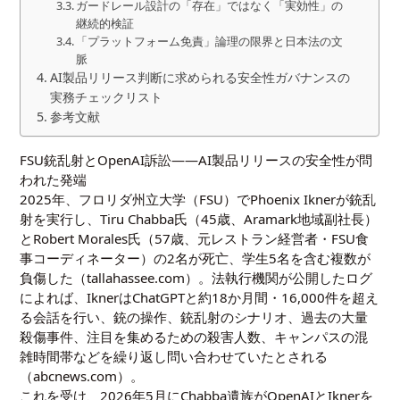
ガードレール設計の「存在」ではなく「実効性」の
継続的検証
「プラットフォーム免責」論理の限界と日本法の文
脈
AI製品リリース判断に求められる安全性ガバナンスの
実務チェックリスト
参考文献
FSU銃乱射とOpenAI訴訟——AI製品リリースの安全性が問
われた発端
2025年、フロリダ州立大学（FSU）でPhoenix Iknerが銃乱
射を実行し、Tiru Chabba氏（45歳、Aramark地域副社長）
とRobert Morales氏（57歳、元レストラン経営者・FSU食
事コーディネーター）の2名が死亡、学生5名を含む複数が
負傷した（tallahassee.com）。法執行機関が公開したログ
によれば、IknerはChatGPTと約18か月間・16,000件を超え
る会話を行い、銃の操作、銃乱射のシナリオ、過去の大量
殺傷事件、注目を集めるための殺害人数、キャンパスの混
雑時間帯などを繰り返し問い合わせていたとされる
（abcnews.com）。
これを受け、2026年5月にChabba遺族がOpenAIとIknerを