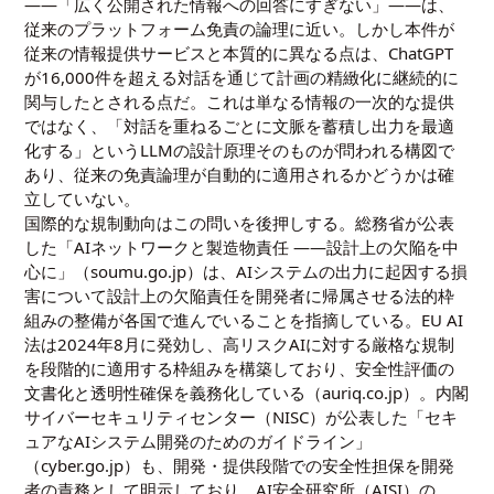
——「広く公開された情報への回答にすぎない」——は、
従来のプラットフォーム免責の論理に近い。しかし本件が
従来の情報提供サービスと本質的に異なる点は、ChatGPT
が16,000件を超える対話を通じて計画の精緻化に継続的に
関与したとされる点だ。これは単なる情報の一次的な提供
ではなく、「対話を重ねるごとに文脈を蓄積し出力を最適
化する」というLLMの設計原理そのものが問われる構図で
あり、従来の免責論理が自動的に適用されるかどうかは確
立していない。
国際的な規制動向はこの問いを後押しする。総務省が公表
した「AIネットワークと製造物責任 ――設計上の欠陥を中
心に」（soumu.go.jp）は、AIシステムの出力に起因する損
害について設計上の欠陥責任を開発者に帰属させる法的枠
組みの整備が各国で進んでいることを指摘している。EU AI
法は2024年8月に発効し、高リスクAIに対する厳格な規制
を段階的に適用する枠組みを構築しており、安全性評価の
文書化と透明性確保を義務化している（auriq.co.jp）。内閣
サイバーセキュリティセンター（NISC）が公表した「セキ
ュアなAIシステム開発のためのガイドライン」
（cyber.go.jp）も、開発・提供段階での安全性担保を開発
者の責務として明示しており、AI安全研究所（AISI）の