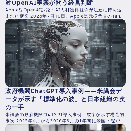
対OpenAI事案が問う経営判断
Apple対OpenAI訴訟：AI人材獲得競争が法廷に持ち込
まれた構図 2026年7月10日、Appleは元従業員のTang
TanおよびChang Liuと、...
政府機関ChatGPT導入事例——米議会デ
ータが示す「標準化の波」と日本組織の次
の一手
米議会の政府機関ChatGPT導入事例：数字が示す構造的
事実 2025年4月から2026年3月の1年間に米国下院が支
出したAI関連費用を、CNBCが下院支出記録...