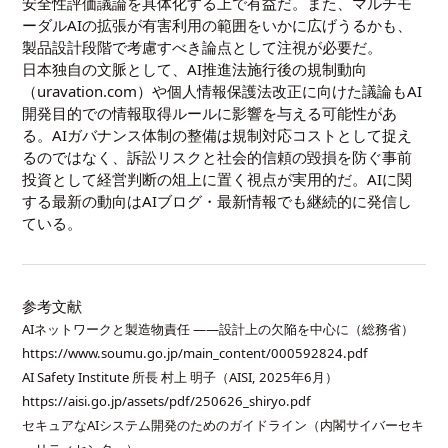
安全性評価議論を具体化する上で有益だ。また、
マルチモ
ーダルAIの拡張
が有害利用の範囲をいかに広げうるかも、
製品設計段階で考慮すべき論点として注視が必要だ。
日本独自の文脈として、AI推進法施行後の規制動向
（uravation.com）や個人情報保護法改正に向けた議論もAI
開発目的での情報取得ルールに影響を与える可能性があ
る。AIガバナンス体制の整備は規制対応コストとして捉え
るのではなく、訴訟リスクと社会的信頼の毀損を防ぐ事前
投資として経営判断の俎上に置く視点が実用的だ。AIに関
する最新の動向は
AIブログ・最新情報
でも継続的に発信し
ている。
参考文献
AIネットワークと製造物責任 ――設計上の欠陥を中心に（総務省）
https://www.soumu.go.jp/main_content/000592824.pdf
AI Safety Institute 所長 村上 明子（AISI, 2025年6月）
https://aisi.go.jp/assets/pdf/250626_shiryo.pdf
セキュアなAIシステム開発のためのガイドライン（内閣サイバーセキ