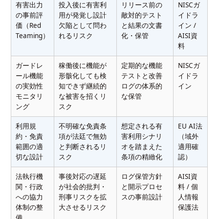
有害出力
投入後に有害利
リリース前の
NISCガ
の事前評
用が発覚し設計
敵対的テスト
イドラ
価（Red
欠陥として問わ
と結果の文書
イン /
Teaming）
れるリスク
化・保管
AISI資
料
ガードレ
稼働後に機能が
定期的な機能
NISCガ
ール機能
形骸化しても検
テストと改善
イドラ
の実効性
知できず継続的
ログの体系的
イン
モニタリ
な被害を招くリ
な保管
ング
スク
利用規
不明確な免責条
想定される有
EU AI法
約・免責
項が法廷で無効
害利用シナリ
（域外
範囲の適
と判断されるリ
オを踏まえた
適用確
切な設計
スク
条項の精緻化
認）
法執行機
事後対応の遅延
ログ保管方針
AISI資
関・行政
が社会的批判・
と開示プロセ
料 / 個
への協力
刑事リスクを拡
スの事前設計
人情報
体制の整
大させるリスク
保護法
備