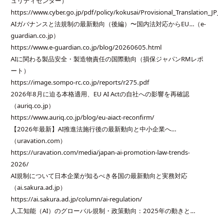
ュリティセンター）
https://www.cyber.go.jp/pdf/policy/kokusai/Provisional_Translation
AIガバナンスと法規制の最新動向（後編）〜国内法対応からEU…（e-
guardian.co.jp）
https://www.e-guardian.co.jp/blog/20260605.html
AIに関わる製品安全・製造物責任の国際動向（損保ジャパンRMレポ
ート）
https://image.sompo-rc.co.jp/reports/r275.pdf
2026年8月に迫る本格適用、EU AI Actの自社への影響を再確認
（auriq.co.jp）
https://www.auriq.co.jp/blog/eu-aiact-reconfirm/
【2026年最新】AI推進法施行後の最新動向と中小企業へ…
（uravation.com）
https://uravation.com/media/japan-ai-promotion-law-trends-
2026/
AI規制について日本企業が知るべき各国の最新動向と実務対応
（ai.sakura.ad.jp）
https://ai.sakura.ad.jp/column/ai-regulation/
人工知能（AI）のグローバル規制・政策動向：2025年の動きと…