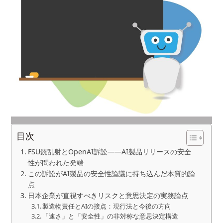
目次
FSU銃乱射とOpenAI訴訟——AI製品リリースの安全
性が問われた発端
この訴訟がAI製品の安全性論議に持ち込んだ本質的論
点
日本企業が直視すべきリスクと意思決定の実務論点
製造物責任とAIの接点：現行法と今後の方向
「速さ」と「安全性」の非対称な意思決定構造