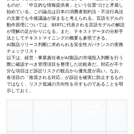
ものが、「中立的な情報提供者」という位置づけと矛盾し
始めている。この論点は日本の消費者契約法・不法行為法
の文脈でも今後議論が深まると考えられる。言語モデルの
動作原理については、
BERTに代表される言語モデルの解説
が理解の足がかりになる。また、テキストデータの分析手
法として
テキストマイニングの概要
も参照できる。
AI製品リリース判断に求められる安全性ガバナンスの実務
チェックリスト
以下は、経営・事業責任者がAI製品の市場投入判断を行う
際に確認すべき管理項目を整理した比較表だ。対応が不十
分な項目ほど訴訟リスクの観点から優先度が高い。なお、
各項目の「推奨される対応」が訴訟を確実に防止するもの
ではなく、リスク低減の方向性を示すものであることを明
示しておく。
管理項目
対応不十分な場
推奨される対
主な参
合のリスク
応の方向性
照ガイ
ドライ
ン