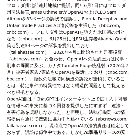
フロリダ州北部連邦地裁に提訴。同年6月1日にはフロリダ
州司法長官James UthmeierがOpenAIおよびCEO Sam
Altmanを83ページの訴状で提訴し、Florida Deceptive and
Unfair Trade Practices Act違反等を主張した（bbc.com,
cnbc.com）。フロリダ州はOpenAIを訴えた米国初の州と
なる（cnbc.com）。6月25日にはFSU生存者Alianna Grant
氏も別途34ページの訴状を提出しており
（tallahassee.com）、2026年4月に開始された刑事捜査
（abcnews.com）と合わせ、OpenAIへの法的圧力は民事・
刑事の両面に及ぶ。カナダTumbler Ridge銃乱射（2026年2
月）被害者家族7家族もOpenAIを提訴しており（cnbc.com,
bbc.com）、複数の法域で同構造の訴訟が連鎖しているこ
とは、特定事件の特異性ではなく構造的問題として捉える
べき根拠となる。
OpenAI側は「ChatGPTはインターネット上で広く入手可能
な情報への事実に基づく回答を提供したにすぎず、違法・
有害行為を奨励しなかった」と声明し、法執行機関への情
報提供を通じて捜査に協力中と述べている（abcnews.com,
tallahassee.com）。現時点でOpenAIの法的責任は確定して
おらず、訴訟は係争中である。しかし
AI製品リリースの安