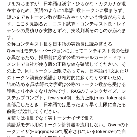
ザを持ちますが、日本語は漢字・ひらがな・カタカナが混
在するため、英語のように1単語=数トークンに収まらず、
短い文でもトークン数が膨らみやすいという性質がありま
す。ここを見誤ると、コスト試算・コンテキスト長・レイ
テンシの見積りが実際とずれ、実装判断そのものが崩れま
す。
公称コンテキスト長を日本語の実効長に読み替える
Qwenはモデル・バージョンによってコンテキスト長の仕様
が異なるため、採用前に必ず公式のモデルカード・ドキュ
メントで自社が使う版の正確な値を確認してください。そ
の上で、同じトークン上限であっても、日本語は1文あたり
のトークン消費が英語より相対的に多くなりやすいため、
詰め込める
日本語の文字量
は公称のトークン数から受ける
印象より小さくなりがちです。RAGのチャンクサイズ、シ
ステムプロンプト、few-shot例、出力上限(max_tokens)を
全部足したとき、日本語では思ったより早く上限に当たる
前提で設計してください。
見積りは推測でなく実トークナイザで測る
英語系モデル用のトークン計算器を流用しない。Qwenのト
ークナイザ(HuggingFaceで配布されているtokenizer)で自