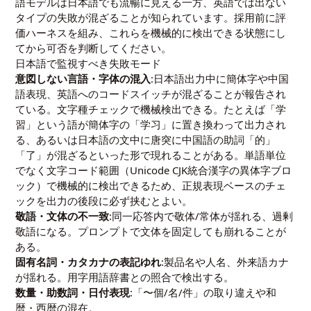
語モデルは日本語でも流暢に見える一方、英語では出ない
タイプの失敗が混ざることが知られています。採用前に評
価ハーネスを組み、これらを機械的に検出できる状態にし
てから可否を判断してください。
日本語で監視すべき失敗モード
意図しない言語・字体の混入
:日本語出力中に簡体字や中国
語表現、英語へのコードスイッチが混ざることが報告され
ている。文字種チェックで機械検出できる。たとえば「学
習」という語が簡体字の「学习」に置き換わって出力され
る、あるいは日本語の文中に唐突に中国語の助詞「的」
「了」が混ざるといった形で現れることがある。単語単位
でなく文字コード範囲（Unicode CJK統合漢字の異体字ブロ
ック）で機械的に検出できるため、正規表現ベースのチェ
ックを出力の後段に必ず挟むとよい。
敬語・文体の不一致
:同一応答内で敬体/常体が揺れる、過剰
敬語になる。プロンプトで文体を固定しても崩れることが
ある。
固有名詞・カタカナの表記ゆれ
:製品名や人名、外来語カナ
が揺れる。用字用語辞書との照合で検出する。
数量・助数詞・日付表現
:「〜個/名/件」の取り違えや和
暦・西暦の混在。