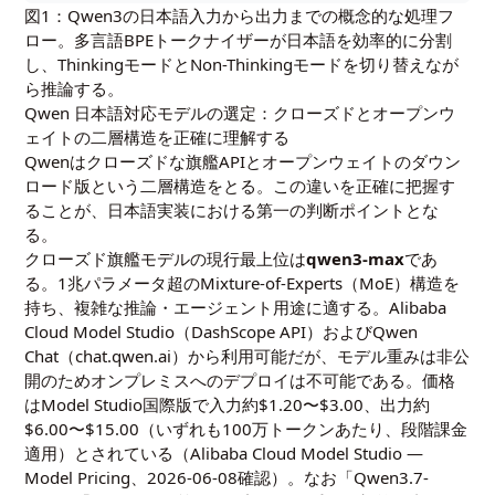
図1：Qwen3の日本語入力から出力までの概念的な処理フ
ロー。多言語BPEトークナイザーが日本語を効率的に分割
し、ThinkingモードとNon-Thinkingモードを切り替えなが
ら推論する。
Qwen 日本語対応モデルの選定：クローズドとオープンウ
ェイトの二層構造を正確に理解する
Qwenはクローズドな旗艦APIとオープンウェイトのダウン
ロード版という二層構造をとる。この違いを正確に把握す
ることが、日本語実装における第一の判断ポイントとな
る。
クローズド旗艦モデルの現行最上位は
qwen3-max
であ
る。1兆パラメータ超のMixture-of-Experts（MoE）構造を
持ち、複雑な推論・エージェント用途に適する。Alibaba
Cloud Model Studio（DashScope API）およびQwen
Chat（
chat.qwen.ai
）から利用可能だが、モデル重みは非公
開のためオンプレミスへのデプロイは不可能である。価格
はModel Studio国際版で入力約$1.20〜$3.00、出力約
$6.00〜$15.00（いずれも100万トークンあたり、段階課金
適用）とされている（
Alibaba Cloud Model Studio —
Model Pricing
、2026-06-08確認）。なお「Qwen3.7-