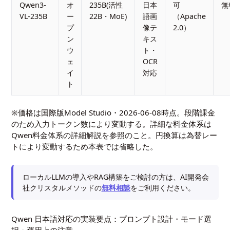
Qwen3-
オ
235B(活性
日本
可
無
VL-235B
ー
22B・MoE)
語画
（Apache
プ
像テ
2.0）
ン
キス
ウ
ト・
ェ
OCR
イ
対応
ト
※価格は国際版Model Studio・2026-06-08時点。段階課金
のため入力トークン数により変動する。詳細な料金体系は
Qwen料金体系の詳細解説
を参照のこと。円換算は為替レー
トにより変動するため本表では省略した。
ローカルLLMの導入やRAG構築をご検討の方は、AI開発会
社クリスタルメソッドの
無料相談
をご利用ください。
Qwen 日本語対応の実装要点：プロンプト設計・モード選
択・運用上の注意