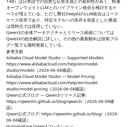
14B）は日本語での自然な応答生成との親和性が高く、軽量
オープンウェイトLLMとのパイプライン統合を検討するケ
ースが増えている。ただし弊社DeepAIのLLM統合はユース
ケース依存であり、特定モデルへの依存を前提とした構成
は現時点では採用していない。
Qwen3の全体アーキテクチャとリリース経緯については
Qwen3の総合解説
に詳しい。その他の最新動向は
技術ブロ
グ一覧
でも随時更新している。
参考文献
Alibaba Cloud Model Studio — Supported Models:
https://www.alibabacloud.com/help/en/model-
studio/models
（2026-06-08確認）
Alibaba Cloud Model Studio — Model Pricing:
https://www.alibabacloud.com/help/en/model-
studio/model-pricing
（2026-06-08確認）
Qwen公式ブログ — Qwen3リリース記事:
https://qwenlm.github.io/blog/qwen3/
（2026-06-08確
認）
Qwen公式ブログ:
https://qwenlm.github.io/blog/
（2026-
06-08確認）
HuggingFace Qwen3コレクション: