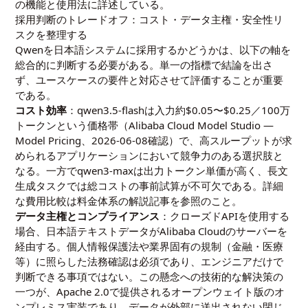
の機能と使用法
に詳述している。
採用判断のトレードオフ：コスト・データ主権・安全性リ
スクを整理する
Qwenを日本語システムに採用するかどうかは、以下の軸を
総合的に判断する必要がある。単一の指標で結論を出さ
ず、ユースケースの要件と対応させて評価することが重要
である。
コスト効率
：qwen3.5-flashは入力約$0.05〜$0.25／100万
トークンという価格帯（
Alibaba Cloud Model Studio —
Model Pricing
、2026-06-08確認）で、高スループットが求
められるアプリケーションにおいて競争力のある選択肢と
なる。一方でqwen3-maxは出力トークン単価が高く、長文
生成タスクでは総コストの事前試算が不可欠である。詳細
な費用比較は
料金体系の解説記事
を参照のこと。
データ主権とコンプライアンス
：クローズドAPIを使用する
場合、日本語テキストデータがAlibaba Cloudのサーバーを
経由する。個人情報保護法や業界固有の規制（金融・医療
等）に照らした法務確認は必須であり、エンジニアだけで
判断できる事項ではない。この懸念への技術的な解決策の
一つが、Apache 2.0で提供されるオープンウェイト版のオ
ンプレミス実装であり、データが外部に送出されない閉じ