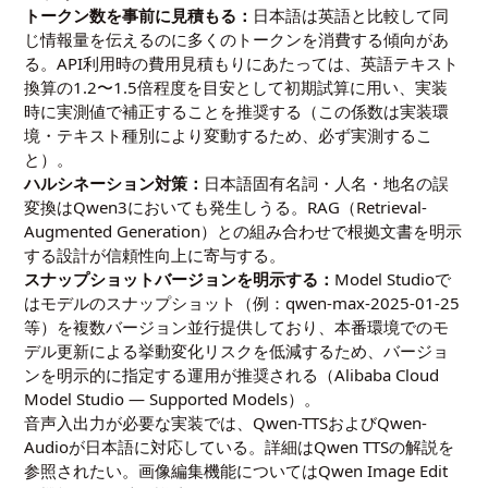
トークン数を事前に見積もる：
日本語は英語と比較して同
じ情報量を伝えるのに多くのトークンを消費する傾向があ
る。API利用時の費用見積もりにあたっては、英語テキスト
換算の1.2〜1.5倍程度を目安として初期試算に用い、実装
時に実測値で補正することを推奨する（この係数は実装環
境・テキスト種別により変動するため、必ず実測するこ
と）。
ハルシネーション対策：
日本語固有名詞・人名・地名の誤
変換はQwen3においても発生しうる。RAG（Retrieval-
Augmented Generation）との組み合わせで根拠文書を明示
する設計が信頼性向上に寄与する。
スナップショットバージョンを明示する：
Model Studioで
はモデルのスナップショット（例：qwen-max-2025-01-25
等）を複数バージョン並行提供しており、本番環境でのモ
デル更新による挙動変化リスクを低減するため、バージョ
ンを明示的に指定する運用が推奨される（
Alibaba Cloud
Model Studio — Supported Models
）。
音声入出力が必要な実装では、Qwen-TTSおよびQwen-
Audioが日本語に対応している。詳細は
Qwen TTSの解説
を
参照されたい。画像編集機能については
Qwen Image Edit