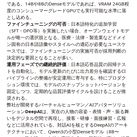
である。14Bや8BのDenseモデルであれば、VRAM 24GB程
度のコンシューマーグレードGPUでも実行可能な水準に落
とし込める。
ファインチューニングの可否
：日本語特化の追加学習
（SFT・DPO等）を実施したい場合、オープンウェイトモデ
ルが唯一の選択肢となる。医療・法律・製造業などドメイ
ン固有の日本語語彙やスタイルへの適応が必要なユースケ
ースでは、ファインチューニングの実施可否が採用判断の
決定的な要因となることが多い。
運用フェーズでの継続的評価
：日本語応答品質の回帰テス
トを自動化し、モデル更新のたびに出力差分を確認するCI
パイプラインの整備が安定運用に寄与する。特にプロダク
ション環境では、モデルのスナップショットバージョンを
固定しつつ、定期的な品質評価サイクルを設けることが推
奨される。
弊社が開発するバーチャルヒューマン／AIアバターソリュ
ーション
DeepAI
は、実在の人物の容姿・表情・声・振る舞
いをデジタル空間で再現し、接客・研修・面接練習・広報
などに活用されている。対話AIを核とするDeepAIのアーキ
テクチャにおいて、Qwen3の小型Denseモデル（8B〜