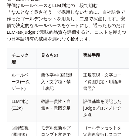
評価はルールベースとLLM判定の二段で組む
「なんとなく良さそう」で採用しないために、自社語彙で
作ったゴールデンセットを用意し、二層で採点します。安
価で決定的なルールベースをゲートにし、通ったものだけ
LLM-as-judgeで意味的品質を評価すると、コストを抑えつ
つ日本語特有の破綻を漏れなく拾えます。
チェック
見るもの
実装手段
層
ルールベ
簡体字/中国語混
正規表現・文字コー
ース(一次
入・文字種・禁
ド範囲判定・用語辞
ゲート)
止表記
書照合
LLM判定
敬語一貫性・自
評価基準を明記した
(二次)
然さ・意図充足
judgeプロンプトで
採点
回帰監視
モデル更新やプ
ゴールデンセットを
(運用後)
ロンプト変更で
定期再実行しスコア