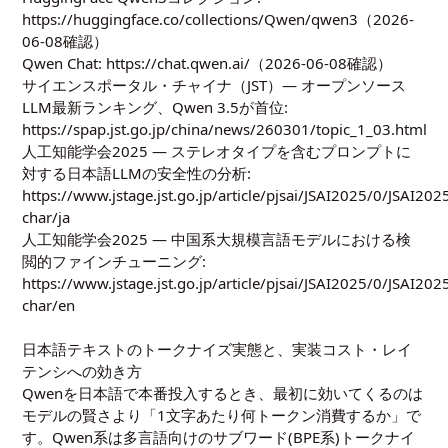
https://huggingface.co/collections/Qwen/qwen3
（2026-
06-08確認）
Qwen Chat:
https://chat.qwen.ai/
（2026-06-08確認）
サイエンスポータル・チャイナ（JST）— オープンソース
LLM最新ランキング、Qwen 3.5が首位:
https://spap.jst.go.jp/china/news/260301/topic_1_03.html
人工知能学会2025 — ステレオタイプを含むプロンプトに
対する日本語LLMの安全性の分析:
https://www.jstage.jst.go.jp/article/pjsai/JSAI2025/0/JSAI2
char/ja
人工知能学会2025 — 中国系大規模言語モデルにおける検
閲的ファインチューニング:
https://www.jstage.jst.go.jp/article/pjsai/JSAI2025/0/JSAI2
char/en
日本語テキストのトークナイズ実態と、実装コスト・レイ
テンシへの効き方
Qwenを日本語で本番投入するとき、最初に効いてくるのは
モデルの賢さより「1文字あたり何トークン消費するか」で
す。Qwen系は多言語向けのサブワード(BPE系)トークナイ