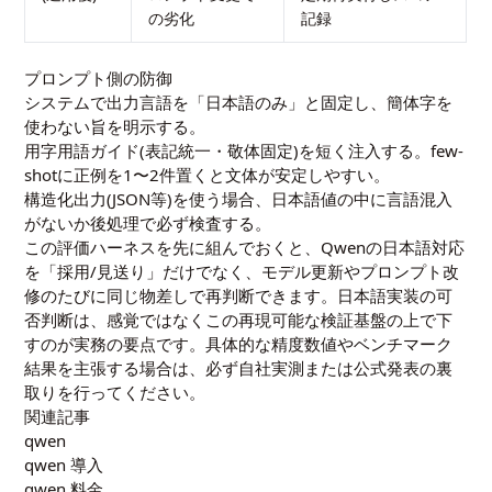
の劣化
記録
プロンプト側の防御
システムで出力言語を「日本語のみ」と固定し、簡体字を
使わない旨を明示する。
用字用語ガイド(表記統一・敬体固定)を短く注入する。few-
shotに正例を1〜2件置くと文体が安定しやすい。
構造化出力(JSON等)を使う場合、日本語値の中に言語混入
がないか後処理で必ず検査する。
この評価ハーネスを先に組んでおくと、Qwenの日本語対応
を「採用/見送り」だけでなく、モデル更新やプロンプト改
修のたびに同じ物差しで再判断できます。日本語実装の可
否判断は、感覚ではなくこの再現可能な検証基盤の上で下
すのが実務の要点です。具体的な精度数値やベンチマーク
結果を主張する場合は、必ず自社実測または公式発表の裏
取りを行ってください。
関連記事
qwen
qwen 導入
qwen 料金