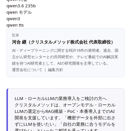
qwen3.6 235b
qwen モデル
qwen3
qwen tts
監修
河合 継（クリスタルメソッド株式会社 代表取締役）
AI・ディープラーニングに関する特許16件の発明者。過去、国
立がん研究センターとの共同研究や、テレビ番組でのAI解説実
績を持つAI研究者として、AIの研究開発を主導している。
運営会社について
｜
編集方針
LLM・ローカルLLMの業務導入をご検討の方へ
クリスタルメソッドは、オープンモデル・ローカル
LLMの選定からRAG構築・PoC・本番導入までのAI
開発を支援しています。「機密データを外部に出さ
ずにLLMを使いたい」「自社の業務に合うモデルを
選びたい」といったご相談を承っています。