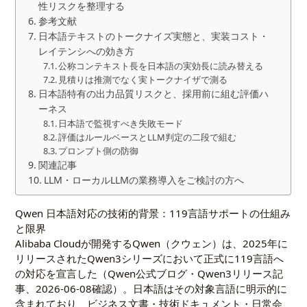
性リスクを整理する
参考文献
日本語テキストのトークナイズ実態と、実装コスト・
レイテンシへの効き方
公称コンテキスト長を日本語の実効長に読み替える
見積りは推測でなく実トークナイザで測る
日本語特有の出力品質リスクと、採用前に組む評価ハ
ーネス
日本語で監視すべき失敗モード
評価はルールベースとLLM判定の二段で組む
プロンプト側の防御
関連記事
LLM・ローカルLLMの業務導入をご検討の方へ
Qwen 日本語対応の技術的背景：119言語サポートの仕組み
と限界
Alibaba Cloudが開発するQwen（クウェン）は、2025年に
リリースされたQwen3シリーズにおいて正式に119言語へ
の対応を宣言した（
Qwen公式ブログ・Qwen3リリース記
事
、2026-06-08確認）。日本語はその対象言語に明示的に
含まれており、ビジネス文書・技術ドキュメント・日常会