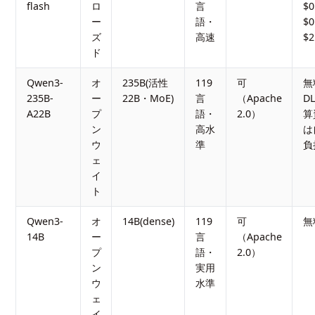
flash
ロ
言
$0
ー
語・
$0
ズ
高速
$2
ド
Qwen3-
オ
235B(活性
119
可
無
235B-
ー
22B・MoE)
言
（Apache
D
A22B
プ
語・
2.0）
算
ン
高水
は
ウ
準
負
ェ
イ
ト
Qwen3-
オ
14B(dense)
119
可
無
14B
ー
言
（Apache
プ
語・
2.0）
ン
実用
ウ
水準
ェ
イ