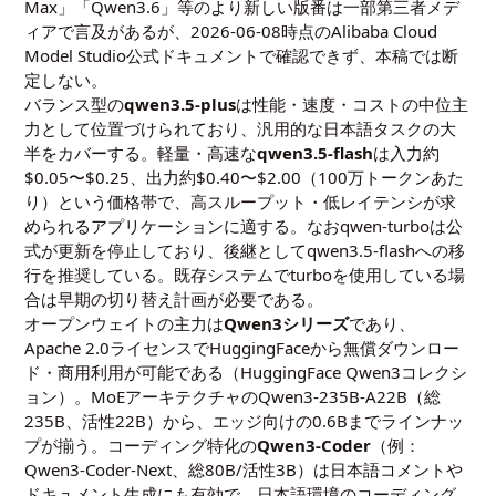
Max」「Qwen3.6」等のより新しい版番は一部第三者メデ
ィアで言及があるが、2026-06-08時点のAlibaba Cloud
Model Studio公式ドキュメントで確認できず、本稿では断
定しない。
バランス型の
qwen3.5-plus
は性能・速度・コストの中位主
力として位置づけられており、汎用的な日本語タスクの大
半をカバーする。軽量・高速な
qwen3.5-flash
は入力約
$0.05〜$0.25、出力約$0.40〜$2.00（100万トークンあた
り）という価格帯で、高スループット・低レイテンシが求
められるアプリケーションに適する。なおqwen-turboは公
式が更新を停止しており、後継としてqwen3.5-flashへの移
行を推奨している。既存システムでturboを使用している場
合は早期の切り替え計画が必要である。
オープンウェイトの主力は
Qwen3シリーズ
であり、
Apache 2.0ライセンスでHuggingFaceから無償ダウンロー
ド・商用利用が可能である（
HuggingFace Qwen3コレクシ
ョン
）。MoEアーキテクチャのQwen3-235B-A22B（総
235B、活性22B）から、エッジ向けの0.6Bまでラインナッ
プが揃う。コーディング特化の
Qwen3-Coder
（例：
Qwen3-Coder-Next、総80B/活性3B）は日本語コメントや
ドキュメント生成にも有効で、日本語環境のコーディング