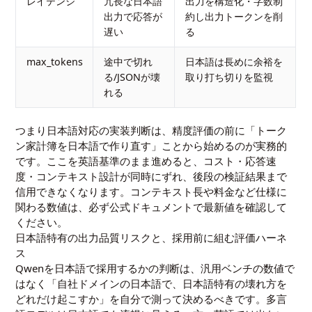
レイテンシ
冗長な日本語
出力を構造化・字数制
出力で応答が
約し出力トークンを削
遅い
る
max_tokens
途中で切れ
日本語は長めに余裕を
る/JSONが壊
取り打ち切りを監視
れる
つまり日本語対応の実装判断は、精度評価の前に「トーク
ン家計簿を日本語で作り直す」ことから始めるのが実務的
です。ここを英語基準のまま進めると、コスト・応答速
度・コンテキスト設計が同時にずれ、後段の検証結果まで
信用できなくなります。コンテキスト長や料金など仕様に
関わる数値は、必ず公式ドキュメントで最新値を確認して
ください。
日本語特有の出力品質リスクと、採用前に組む評価ハーネ
ス
Qwenを日本語で採用するかの判断は、汎用ベンチの数値で
はなく「自社ドメインの日本語で、日本語特有の壊れ方を
どれだけ起こすか」を自分で測って決めるべきです。多言