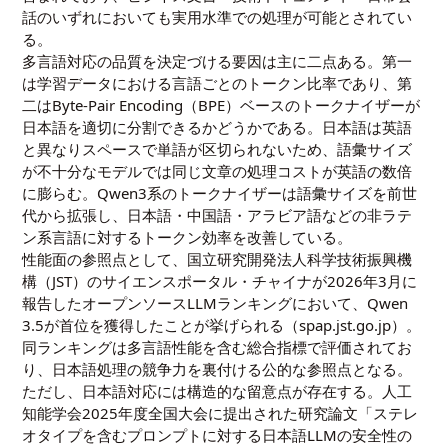
話のいずれにおいても実用水準での処理が可能とされてい
る。
多言語対応の品質を決定づける要因は主に二点ある。第一
は学習データにおける言語ごとのトークン比率であり、第
二はByte-Pair Encoding（BPE）ベースのトークナイザーが
日本語を適切に分割できるかどうかである。日本語は英語
と異なりスペースで単語が区切られないため、語彙サイズ
が不十分なモデルでは同じ文章の処理コストが英語の数倍
に膨らむ。Qwen3系のトークナイザーは語彙サイズを前世
代から拡張し、日本語・中国語・アラビア語などの非ラテ
ン系言語に対するトークン効率を改善している。
性能面の参照点として、国立研究開発法人科学技術振興機
構（JST）のサイエンスポータル・チャイナが2026年3月に
報告したオープンソースLLMランキングにおいて、Qwen
3.5が首位を獲得したことが挙げられる（
spap.jst.go.jp
）。
同ランキングは多言語性能を含む総合指標で評価されてお
り、日本語処理の競争力を裏付ける公的な参照点となる。
ただし、日本語対応には構造的な留意点が存在する。人工
知能学会2025年度全国大会に提出された研究論文「ステレ
オタイプを含むプロンプトに対する日本語LLMの安全性の