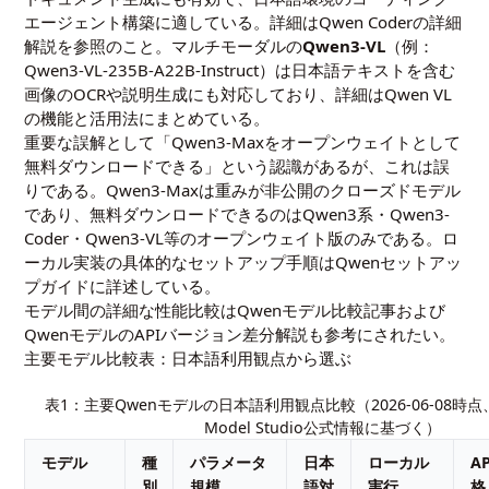
エージェント構築に適している。詳細は
Qwen Coderの詳細
解説
を参照のこと。マルチモーダルの
Qwen3-VL
（例：
Qwen3-VL-235B-A22B-Instruct）は日本語テキストを含む
画像のOCRや説明生成にも対応しており、詳細は
Qwen VL
の機能と活用法
にまとめている。
重要な誤解として「Qwen3-Maxをオープンウェイトとして
無料ダウンロードできる」という認識があるが、これは誤
りである。Qwen3-Maxは重みが非公開のクローズドモデル
であり、無料ダウンロードできるのはQwen3系・Qwen3-
Coder・Qwen3-VL等のオープンウェイト版のみである。ロ
ーカル実装の具体的なセットアップ手順は
Qwenセットアッ
プガイド
に詳述している。
モデル間の詳細な性能比較は
Qwenモデル比較記事
および
QwenモデルのAPIバージョン差分解説
も参考にされたい。
主要モデル比較表：日本語利用観点から選ぶ
表1：主要Qwenモデルの日本語利用観点比較（2026-06-08時点、Ali
Model Studio公式情報に基づく）
モデル
種
パラメータ
日本
ローカル
A
別
規模
語対
実行
格