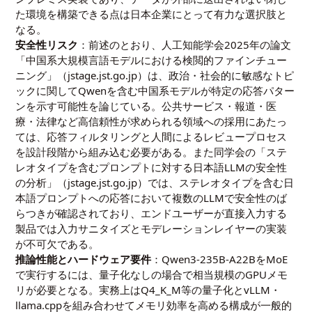
た環境を構築できる点は日本企業にとって有力な選択肢と
なる。
安全性リスク
：前述のとおり、人工知能学会2025年の論文
「中国系大規模言語モデルにおける検閲的ファインチュー
ニング」（
jstage.jst.go.jp
）は、政治・社会的に敏感なトピ
ックに関してQwenを含む中国系モデルが特定の応答パター
ンを示す可能性を論じている。公共サービス・報道・医
療・法律など高信頼性が求められる領域への採用にあたっ
ては、応答フィルタリングと人間によるレビュープロセス
を設計段階から組み込む必要がある。また同学会の「ステ
レオタイプを含むプロンプトに対する日本語LLMの安全性
の分析」（
jstage.jst.go.jp
）では、ステレオタイプを含む日
本語プロンプトへの応答において複数のLLMで安全性のば
らつきが確認されており、エンドユーザーが直接入力する
製品では入力サニタイズとモデレーションレイヤーの実装
が不可欠である。
推論性能とハードウェア要件
：Qwen3-235B-A22BをMoE
で実行するには、量子化なしの場合で相当規模のGPUメモ
リが必要となる。実務上はQ4_K_M等の量子化とvLLM・
llama.cppを組み合わせてメモリ効率を高める構成が一般的