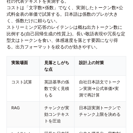
社の代表テキストを実測する。
コストは「文字数×係数」でなく、実測したトークン数×公
式料金表の単価で試算する。日本語は係数のブレが大き
く、係数だけに頼らない。
ストリーミング応答のレイテンシは概ね出力トークン数に
比例する(自己回帰生成の性質上)。長い敬語表現や冗長な定
型文はトークンを食い、体感速度を落とす要因になり得
る。出力フォーマットを絞るのが効きやすい。
実装場面
見落としがち
設計上の対策
な点
コスト試算
英語基準の係
自社日本語文でトーク
数で安く見積
ン実測→公式単価×実
もる
測で再計算
RAG
チャンクが実
日本語実測トークンで
効コンテキス
チャンク上限を決める
トを圧迫