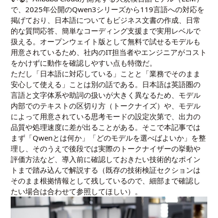
で、2025年公開のQwen3シリーズから119言語への対応を
掲げており、日本語についてもビジネス文書の作成、日常
的な質問応答、簡単なコーディング支援まで実用レベルで
扱える。オープンウェイト版として無料で試せるモデルも
用意されているため、社内のIT担当者やエンジニアがコスト
をかけずに動作を確認しやすい点も特徴だ。
ただし「日本語に対応している」ことと「業務でそのまま
安心して使える」ことは別の話である。日本語は英語圏の
言語と文字体系や助詞の扱いが大きく異なるため、モデル
内部でのテキストの区切り方（トークナイズ）や、モデル
によって用意されている思考モードの設定次第で、出力の
品質や処理速度に差が出ることがある。そこで本記事では
まず「Qwenとは何か」「どのモデルを選べばよいか」を整
理し、そのうえで後段では実際のトークナイザーの挙動や
評価方法など、導入前に確認しておきたい技術的なポイン
トまで踏み込んで解説する（既存の技術検証セクションは
そのまま根拠情報として残しているので、細部まで確認し
たい場合は合わせて参照してほしい）。