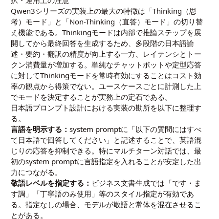
Qwen3シリーズの実装上の最大の特徴は「Thinking（思
考）モード」と「Non-Thinking（直答）モード」の切り替
え機能である。Thinkingモードは内部で推論ステップを展
開してから最終回答を生成するため、多段階の日本語論
述・要約・翻訳の精度が向上する一方、レイテンシとトー
クン消費量が増加する。単純なチャットボットや定型応答
に対してThinkingモードを常時有効にすることはコスト効
率の観点から得策でない。ユースケースごとに計測した上
でモードを決定することが実務上の定石である。
日本語プロンプト設計における実装の勘所を以下に整理す
る。
言語を明示する：
system promptに「以下の質問にはすべ
て日本語で回答してください」と記述することで、英語混
じりの応答を抑制できる。特にマルチターン対話では、最
初のsystem promptに言語指定を入れることが安定した出
力につながる。
敬語レベルを指定する：
ビジネス文書生成では「です・ま
す調」「丁寧語のみ使用」等のスタイル指定が有効であ
る。指定なしの場合、モデルが敬語と常体を混在させるこ
とがある。