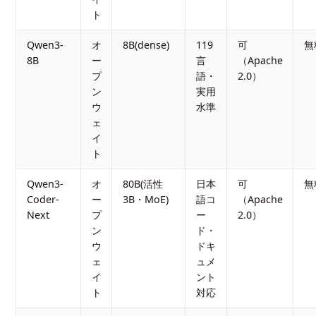
ト
Qwen3-
オ
8B(dense)
119
可
無
8B
ー
言
（Apache
プ
語・
2.0）
ン
実用
ウ
水準
ェ
イ
ト
Qwen3-
オ
80B(活性
日本
可
無
Coder-
ー
3B・MoE)
語コ
（Apache
Next
プ
ー
2.0）
ン
ド・
ウ
ドキ
ェ
ュメ
イ
ント
ト
対応