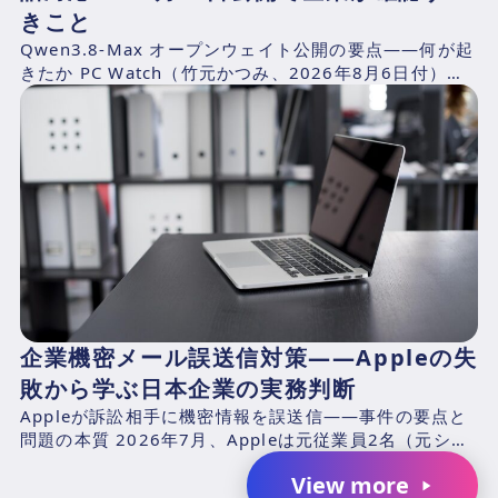
きこと
Qwen3.8-Max オープンウェイト公開の要点——何が起
きたか PC Watch（竹元かつみ、2026年8月6日付）の
報道によれば、AlibabaのQwen...
企業機密メール誤送信対策——Appleの失
敗から学ぶ日本企業の実務判断
Appleが訴訟相手に機密情報を誤送信——事件の要点と
問題の本質 2026年7月、Appleは元従業員2名（元シニ
アシステムズエンジニアのChang Liuおよ...
View more