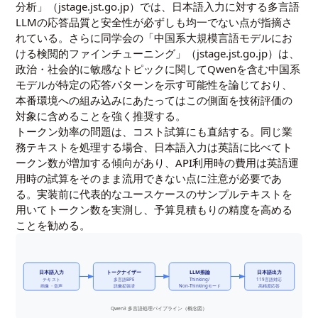
分析」（
jstage.jst.go.jp
）では、日本語入力に対する多言語
LLMの応答品質と安全性が必ずしも均一でない点が指摘さ
れている。さらに同学会の「中国系大規模言語モデルにお
ける検閲的ファインチューニング」（
jstage.jst.go.jp
）は、
政治・社会的に敏感なトピックに関してQwenを含む中国系
モデルが特定の応答パターンを示す可能性を論じており、
本番環境への組み込みにあたってはこの側面を技術評価の
対象に含めることを強く推奨する。
トークン効率の問題は、コスト試算にも直結する。同じ業
務テキストを処理する場合、日本語入力は英語に比べてト
ークン数が増加する傾向があり、API利用時の費用は英語運
用時の試算をそのまま流用できない点に注意が必要であ
る。実装前に代表的なユースケースのサンプルテキストを
用いてトークン数を実測し、予算見積もりの精度を高める
ことを勧める。
日本語入力
トークナイザー
LLM推論
日本語出力
テキスト
多言語BPE
Thinking/
119言語対応
画像・音声
語彙拡張済
Non-Thinkingモード
高精度応答
Qwen3 多言語処理パイプライン（概念図）