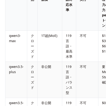
応水
力
準
力
pe
ト
ン
qwen3-
ク
1T超(MoE)
119
不可
$1
max
ロ
言
$3
ー
語・
$6
ズ
最高
$1
ド
水準
qwen3.5-
ク
非公開
119
不可
要
plus
ロ
言
Mo
ー
語・
St
ズ
バラ
確
ド
ンス
型
qwen3.5-
ク
非公開
119
不可
$0