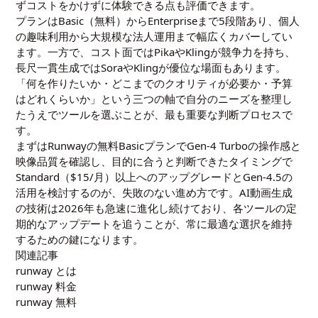
ずコストをかけずに体験できる点も評価できます。
プランはBasic（無料）からEnterpriseまで5段階あり、個人
の趣味利用から大規模な法人運用まで幅広くカバーしてい
ます。一方で、コスト面ではPikaやKlingが競争力を持ち、
長尺一貫生成ではSoraやKlingが優位な場面もあります。
「何を作りたいか・どこまでのクオリティが必要か・予算
はどれくらいか」という三つの軸で自分のニーズを整理し
たうえでツールを選ぶことが、最も重要な判断プロセスで
す。
まずはRunwayの無料BasicプランでGen-4 Turboの操作感と
映像品質を確認し、目的に合うと判断できたタイミングで
Standard（$15/月）以上へのアップグレードとGen-4.5の
活用を検討するのが、失敗のない進め方です。AI動画生成
の技術は2026年も急速に進化し続けており、各ツールの定
期的なアップデートを追うことが、常に最適な選択を維持
するための鍵になります。
関連記事
runway とは
runway 料金
runway 無料