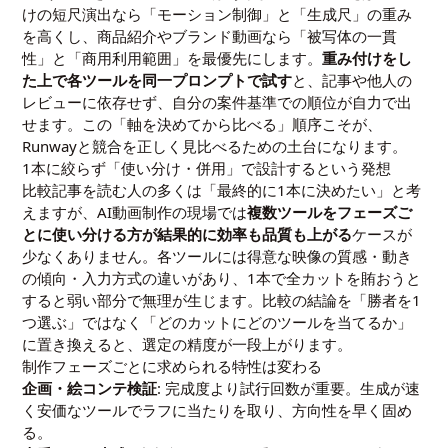
けの短尺演出なら「モーション制御」と「生成尺」の重み
を高くし、商品紹介やブランド動画なら「被写体の一貫
性」と「商用利用範囲」を最優先にします。
重み付けをし
た上で各ツールを同一プロンプトで試す
と、記事や他人の
レビューに依存せず、自分の案件基準での順位が自力で出
せます。この「軸を決めてから比べる」順序こそが、
Runwayと競合を正しく見比べるための土台になります。
1本に絞らず「使い分け・併用」で設計するという発想
比較記事を読む人の多くは「最終的に1本に決めたい」と考
えますが、AI動画制作の現場では
複数ツールをフェーズご
とに使い分ける方が結果的に効率も品質も上がる
ケースが
少なくありません。各ツールには得意な映像の質感・動き
の傾向・入力方式の違いがあり、1本で全カットを賄おうと
すると弱い部分で無理が生じます。比較の結論を「勝者を1
つ選ぶ」ではなく「どのカットにどのツールを当てるか」
に置き換えると、選定の精度が一段上がります。
制作フェーズごとに求められる特性は変わる
企画・絵コンテ検証
: 完成度より試行回数が重要。生成が速
く安価なツールでラフに当たりを取り、方向性を早く固め
る。