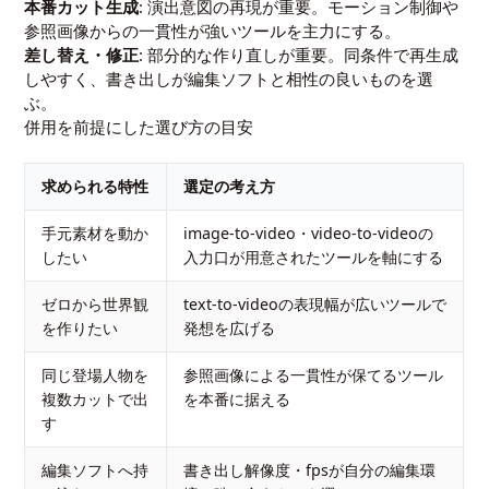
本番カット生成
: 演出意図の再現が重要。モーション制御や
参照画像からの一貫性が強いツールを主力にする。
差し替え・修正
: 部分的な作り直しが重要。同条件で再生成
しやすく、書き出しが編集ソフトと相性の良いものを選
ぶ。
併用を前提にした選び方の目安
求められる特性
選定の考え方
手元素材を動か
image-to-video・video-to-videoの
したい
入力口が用意されたツールを軸にする
ゼロから世界観
text-to-videoの表現幅が広いツールで
を作りたい
発想を広げる
同じ登場人物を
参照画像による一貫性が保てるツール
複数カットで出
を本番に据える
す
編集ソフトへ持
書き出し解像度・fpsが自分の編集環