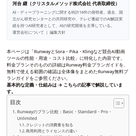
河合 継（クリスタルメソッド株式会社 代表取締役）
AI・ディープラーニングに関する特許16件の発明者。過去、国
立がん研究センターとの共同研究や、テレビ番組でのAI解説実
績を持つAI研究者として、AIの研究開発を主導している。
運営会社について
｜
編集方針
本ページは「RunwayとSora・Pika・Klingなど競合AI動画
ツールの性能・用途・コスト比較」に特化した内容です。
料金プランそのものの詳細は
Runway料金プランガイド
を、
無料で使える範囲の確認は全体像をまとめた
Runway無料プ
ランガイド
をご参照ください。
基本的な定義・仕組みは →
こちらの記事
で解説していま
す。
目次
Runwayのプラン比較：Basic・Standard・Pro・
Unlimited
クレジットの消費量を知る
商用利用とライセンスの違い