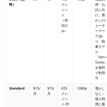
料）
クレ
用・お
ジッ
試し向
ト
け。透
（初
かし(ウ
回の
ォータ
み）
ーマー
ク)あ
り。軽
量モデ
ル
「Gen-
Turbo
を無料
で利用
可
Standard
$15/
$15/
625
1080p
透かし
月
月
クレ
なし・
ジッ
個人利
ト/月
用に最