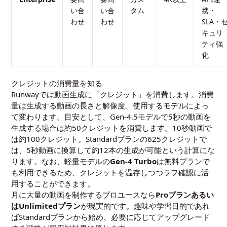
い合
い合
タム
携・
わせ
わせ
SLA・
キュリ
ティ強
化
クレジットの消費量を知る
Runwayでは動画生成に「クレジット」を消費します。消費
量は生成する動画の長さと解像度、使用するモデルによっ
て変わります。目安として、Gen-4.5モデルで5秒の動画を
生成する場合は約50クレジットを消費します。10秒動画で
は約100クレジット。Standardプランの625クレジットで
は、5秒動画に換算して約12本の生成が可能という計算にな
ります。なお、軽量モデルの
Gen-4 Turbo
は無料プランで
も利用できるため、クレジットを温存しつつラフ確認に活
用することができます。
月に大量の動画を制作するプロユースなら
Proプランあるい
はUnlimitedプラン
が現実的です。趣味や学習目的であれ
ばStandardプランから始め、必要に応じてアップグレード