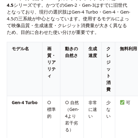
4.5
シリーズです。かつてのGen-2・Gen-3はすでに旧世代
となっており、現行の選択肢はGen-4 Turbo・Gen-4・Gen-
4.5の三系統が中心となっています。使用するモデルによっ
て映像品質・生成速度・クレジット消費量が大きく異なる
ため、目的に合わせた使い分けが重要です。
モデル名
画
動きの
生成
ク
無料利用
質・
自然さ
速度
レ
リア
ジ
リテ
ッ
ィ
ト
消
費
Gen-4 Turbo
○
○ 自然
非常
少
可
標準
（Gen-
に速
な
的
4より
い
い
若干劣
る）