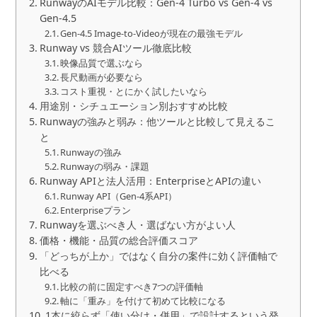
RunwayのAIモデル比較：Gen-4 Turbo vs Gen-4 vs
Gen-4.5
Gen-4.5 Image-to-Videoが現在の最強モデル
Runway vs 競合AIツール徹底比較
映像品質で選ぶなら
長尺動画が必要なら
コスト重視・とにかく試したいなら
用途別・シチュエーション別おすすめ比較
Runwayの強みと弱み：他ツールと比較して見えるこ
と
Runwayの強み
Runwayの弱み・課題
Runway APIと法人活用：EnterpriseとAPIの違い
Runway API（Gen-4系API）
Enterpriseプラン
Runwayを選ぶべき人・選ばない方がよい人
価格・機能・品質の総合評価スコア
「どっちが上か」ではなく自分の案件に効く評価軸で
比べる
比較の前に固定すべき7つの評価軸
軸に「重み」を付けて初めて比較になる
1本に絞らず「使い分け・併用」で設計するという発