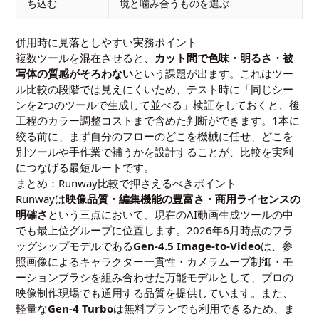
ち込む
境と噛み合うものを選ぶ
併用時に見落としやすい実務ポイント
複数ツールを混在させると、
カット間で色味・明るさ・被
写体の質感がそろわない
という課題が出ます。これはツー
ル比較の段階では見えにくいため、テスト時に「同じシー
ンを2つのツールで生成して並べる」検証をしておくと、後
工程のカラー調整コストまで含めた判断ができます。1本に
絞る前に、まず自分のフローのどこを機械に任せ、どこを
別ツールや手作業で補うかを設計することが、比較を実利
につなげる最短ルートです。
まとめ：Runway比較で押さえるべきポイント
Runwayは
映像品質・編集機能の豊富さ・商用ライセンスの
明確さ
という三点において、現在のAI動画生成ツールの中
でも最上位グループに位置します。2026年6月時点のフラ
ッグシップモデルである
Gen-4.5 Image-to-Video
は、参
照画像によるキャラクター一貫性・カメラムーブ制御・モ
ーションブラシを組み合わせた万能モデルとして、プロの
映像制作現場でも通用する品質を提供しています。また、
軽量な
Gen-4 Turbo
は無料プランでも利用できるため、ま