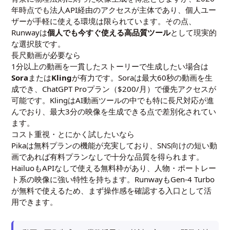
年時点でも法人API経由のアクセスが主体であり、個人ユー
ザーが手軽に使える環境は限られています。その点、
Runwayは
個人でも今すぐ使える高品質ツール
として現実的
な選択肢です。
長尺動画が必要なら
1分以上の動画を一貫したストーリーで生成したい場合は
Sora
または
Kling
が有力です。Soraは最大60秒の動画を生
成でき、ChatGPT Proプラン（$200/月）で優先アクセスが
可能です。KlingはAI動画ツールの中でも特に長尺対応が進
んでおり、最大3分の映像を生成できる点で差別化されてい
ます。
コスト重視・とにかく試したいなら
Pikaは無料プランの機能が充実しており、SNS向けの短い動
画であれば有料プランなしで十分な品質を得られます。
HailuoもAPIなしで使える無料枠があり、人物・ポートレー
ト系の映像に強い特性を持ちます。RunwayもGen-4 Turbo
が無料で使えるため、まず操作感を確認する入口として活
用できます。