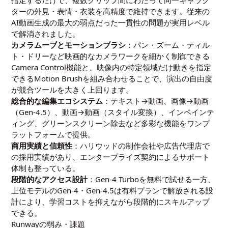
ターの外見・表情・衣装を高精度で維持できます。従来の
AI動画生成の最大の弱点だった一貫性の問題が実用レベル
で解消されました。
カメラムーブとモーションブラシ
：パン・ズーム・ティル
ト・ドリーなど映画的なカメラワークを細かく制御できる
Camera Control機能と、映像内の特定領域だけ動きを指定
できるMotion Brushを組み合わせることで、演出の自由度
が競合ツールを大きく上回ります。
総合的な編集エコシステム
：テキスト→動画、画像→動画
（Gen-4.5）、動画→動画（スタイル変換）、インペインテ
ィング、グリーンスクリーン除去など多彩な機能をワンプ
ラットフォームで提供。
商用実績と信頼性
：ハリウッドの制作会社や広告代理店で
の採用実績があり、エンタープライズ契約によるサポート
体制も整っている。
段階的なアクセス設計
：Gen-4 Turboを無料で試せる一方、
上位モデルのGen-4・Gen-4.5は有料プランで解放される設
計により、学習コストを抑えながら段階的にスキルアップ
できる。
Runwayの弱み・課題