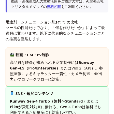
動画・画像生成AIの業務活用をご検討の方は、AI開発会社
クリスタルメソッドの
無料相談
をご利用ください。
用途別・シチュエーション別おすすめ比較
ツールの性能だけでなく、「何を作りたいか」によって最
適解は変わります。以下に代表的なシチュエーションごと
の推奨を整理します。
映画・CM・PV制作
高品質な映像が求められる商業制作には
Runway
Gen-4.5（Pro/Enterprise）
またはVeo 2（API）。参
照画像によるキャラクター一貫性・カメラ制御・4K出
力がプロワークフローに対応。
SNS・短尺コンテンツ
Runway Gen-4 Turbo（無料〜Standard）
または
Pika
が費用対効果に優れる。Gen-4 Turboは無料でも
利用できるため量産にも対応しやすい。