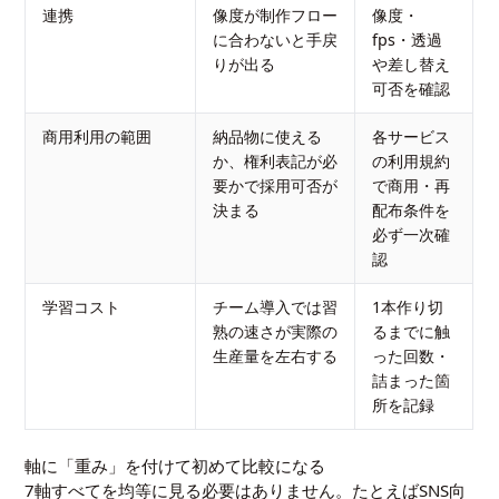
連携
像度が制作フロー
像度・
に合わないと手戻
fps・透過
りが出る
や差し替え
可否を確認
商用利用の範囲
納品物に使える
各サービス
か、権利表記が必
の利用規約
要かで採用可否が
で商用・再
決まる
配布条件を
必ず一次確
認
学習コスト
チーム導入では習
1本作り切
熟の速さが実際の
るまでに触
生産量を左右する
った回数・
詰まった箇
所を記録
軸に「重み」を付けて初めて比較になる
7軸すべてを均等に見る必要はありません。たとえばSNS向