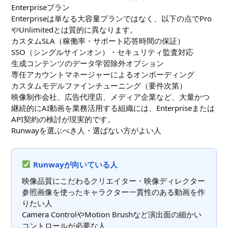
Enterpriseプラン
Enterpriseは単なる大容量プランではなく、以下の点でPro
やUnlimitedとは質的に異なります。
カスタムSLA（稼働率・サポート応答時間の保証）
SSO（シングルサインオン）・セキュリティ監査対応
生成コンテンツのデータ学習除外オプション
専任アカウントマネージャーによるオンボーディング
カスタムモデルファインチューニング（要件次第）
映像制作会社、広告代理店、メディア企業など、大量かつ
継続的にAI動画を業務活用する組織には、Enterpriseまたは
API契約の検討が現実的です。
Runwayを選ぶべき人・選ばない方がよい人
Runwayが向いている人
映像品質にこだわるクリエイター・映像ディレクター
参照画像を使ったキャラクター一貫性のある動画を作
りたい人
Camera ControlやMotion Brushなど演出面の細かい
コントロールが必要な人