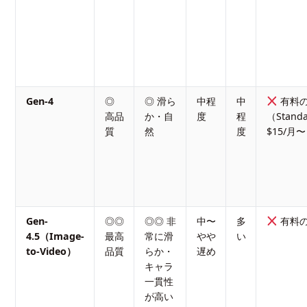
Gen-4
◎
◎ 滑ら
中程
中
有料
高品
か・自
度
程
（Standa
質
然
度
$15/月
Gen-
◎◎
◎◎ 非
中〜
多
有料
4.5（Image-
最高
常に滑
やや
い
to-Video）
品質
らか・
遅め
キャラ
一貫性
が高い