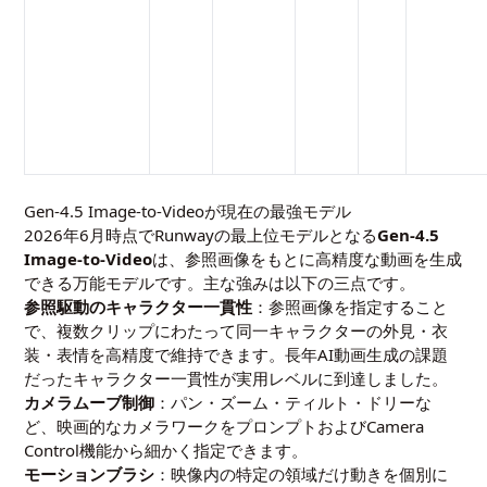
Gen-4.5 Image-to-Videoが現在の最強モデル
2026年6月時点でRunwayの最上位モデルとなる
Gen-4.5
Image-to-Video
は、参照画像をもとに高精度な動画を生成
できる万能モデルです。主な強みは以下の三点です。
参照駆動のキャラクター一貫性
：参照画像を指定すること
で、複数クリップにわたって同一キャラクターの外見・衣
装・表情を高精度で維持できます。長年AI動画生成の課題
だったキャラクター一貫性が実用レベルに到達しました。
カメラムーブ制御
：パン・ズーム・ティルト・ドリーな
ど、映画的なカメラワークをプロンプトおよびCamera
Control機能から細かく指定できます。
モーションブラシ
：映像内の特定の領域だけ動きを個別に