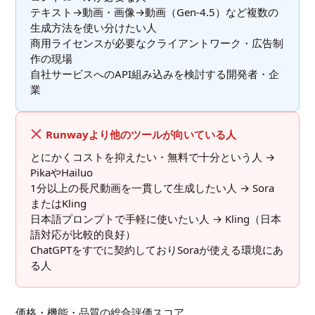
テキスト→動画・画像→動画（Gen-4.5）など複数の
生成方法を使い分けたい人
商用ライセンスが必要なクライアントワーク・広告制
作の現場
自社サービスへのAPI組み込みを検討する開発者・企
業
Runwayより他のツールが向いている人
とにかくコストを抑えたい・無料で十分という人 →
PikaやHailuo
1分以上の長尺動画を一貫して生成したい人 → Sora
またはKling
日本語プロンプトで手軽に使いたい人 → Kling（日本
語対応が比較的良好）
ChatGPTをすでに契約しておりSoraが使える環境にあ
る人
価格・機能・品質の総合評価スコア