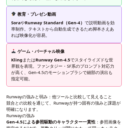
教育・プレゼン動画
Sora
や
Runway Standard（Gen-4）
で説明動画を効
率制作。テキストから自動生成できるため脚本さえあ
れば映像化が容易。
ゲーム・バーチャル映像
Kling
または
Runway Gen-4.5
でスタイライズドな世
界観を表現。ファンタジー・SF系のプロンプト対応力
が高く、Gen-4.5のモーションブラシで細部の演出も
指定可能。
Runwayの強みと弱み：他ツールと比較して見えること
競合との比較を通じて、Runwayが持つ固有の強みと課題が
明確になります。
Runwayの強み
Gen-4.5による参照駆動のキャラクター一貫性
：参照画像を
指定するだけで、複数クリップ間にわたって同一キャラク