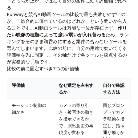
「どっちが上か」ではなく自分の案件に効く評価軸で比べ
る
Runwayと競合AI動画ツールの比較で最も失敗しやすいの
が、「総合的に優れているのはどれか」という問いから入
ることです。AI動画ツールは万能な一位が存在せず、
作り
たい映像の種類によって強い/弱いが入れ替わる
ため、ラン
キングをそのまま鵜呑みにすると案件に合わないツールを
選んでしまいます。比較の前に、自分の用途で効いてくる
評価軸を先に固定し、その軸だけで各ツールを採点するの
が実務的な手順です。
比較の前に固定すべき7つの評価軸
評価軸
なぜ選定を左右す
自分で確認
るか
する方法
モーション制御の
カメラの寄り引
同じプロン
細かさ
き・被写体の動き
プトでカメ
を指示できるか
ラ移動を指
で、演出意図の再
定し、指示
現度が変わる
通り動くか