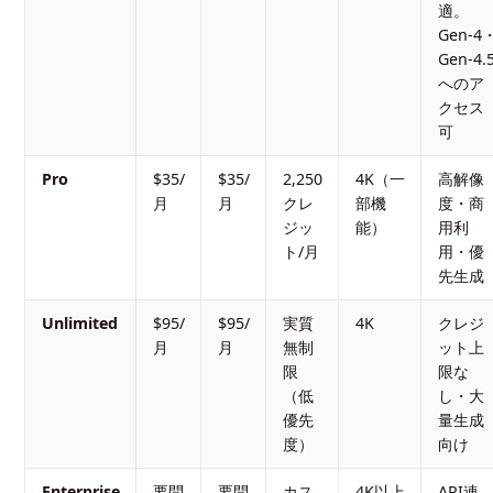
適。
Gen-4
Gen-4.
へのア
クセス
可
Pro
$35/
$35/
2,250
4K（一
高解像
月
月
クレ
部機
度・商
ジッ
能）
用利
ト/月
用・優
先生成
Unlimited
$95/
$95/
実質
4K
クレジ
月
月
無制
ット上
限
限な
（低
し・大
優先
量生成
度）
向け
Enterprise
要問
要問
カス
4K以上
API連