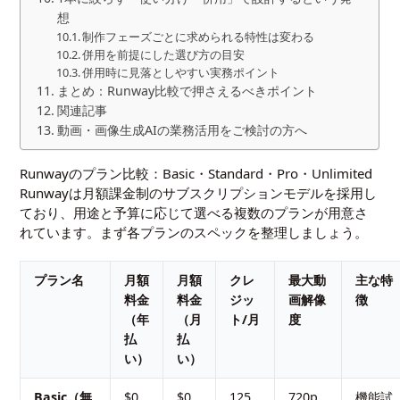
想
制作フェーズごとに求められる特性は変わる
併用を前提にした選び方の目安
併用時に見落としやすい実務ポイント
まとめ：Runway比較で押さえるべきポイント
関連記事
動画・画像生成AIの業務活用をご検討の方へ
Runwayのプラン比較：Basic・Standard・Pro・Unlimited
Runwayは月額課金制のサブスクリプションモデルを採用し
ており、用途と予算に応じて選べる複数のプランが用意さ
れています。まず各プランのスペックを整理しましょう。
プラン名
月額
月額
クレ
最大動
主な特
料金
料金
ジッ
画解像
徴
（年
（月
ト/月
度
払
払
い）
い）
Basic（無
$0
$0
125
720p
機能試