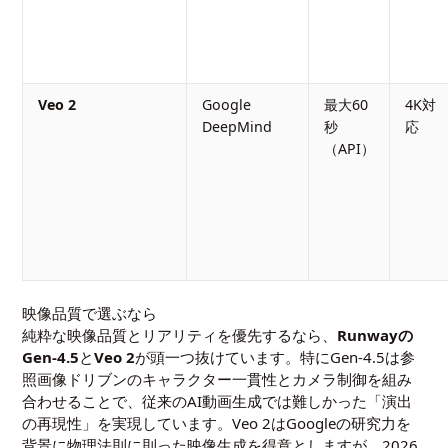
Veo 2
Google
最大60
4K対
DeepMind
秒
応
（API）
映像品質で選ぶなら
純粋な映像品質とリアリティを優先するなら、
Runwayの
Gen-4.5
と
Veo 2
が頭一つ抜けています。特にGen-4.5は参
照画像ドリブンのキャラクター一貫性とカメラ制御を組み
合わせることで、従来のAI動画生成では難しかった「演出
の再現性」を実現しています。Veo 2はGoogleの研究力を
背景に物理法則に則った映像生成を得意としますが、2026