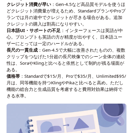
クレジット消費が早い
：Gen-4.5など高品質モデルを使うほ
どクレジット消費量が増えるため、StandardプランやProプ
ランでは月の途中でクレジットが尽きる場合がある。追加
クレジットの購入は割高になりやすい。
日本語UI・サポートの不足
：インターフェースは英語が中
心。プロンプトも英語の方が精度が出やすく、日本語ユー
ザーにとっては一定のハードルがある。
長尺の一貫生成
：Gen-4.5で大幅に改善されたものの、複数
クリップをつなげた1分超の長尺映像でのシーン全体の連続
性は、SoraやKlingと比べると依然として制約が残る場面が
ある。
価格帯
：Standardで$15/月、Proで$35/月、Unlimited$95/
月は、同等機能を持つKlingやPikaと比べると高め。ただし
機能の総合力と生成品質を考慮すると費用対効果は納得で
きる水準。