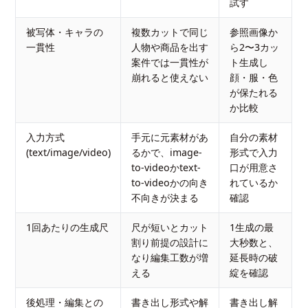
試す
被写体・キャラの
複数カットで同じ
参照画像か
一貫性
人物や商品を出す
ら2〜3カッ
案件では一貫性が
ト生成し
崩れると使えない
顔・服・色
が保たれる
か比較
入力方式
手元に元素材があ
自分の素材
(text/image/video)
るかで、image-
形式で入力
to-videoかtext-
口が用意さ
to-videoかの向き
れているか
不向きが決まる
確認
1回あたりの生成尺
尺が短いとカット
1生成の最
割り前提の設計に
大秒数と、
なり編集工数が増
延長時の破
える
綻を確認
後処理・編集との
書き出し形式や解
書き出し解