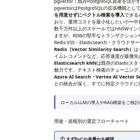
pgvector：既存PostgreSQL資産を活か
pgvectorはPostgreSQLの拡
を用意せずにベクトル検索を導入
できる点
おり、運用コストを最小化したい小〜中
数千万件以上のスケールではHNSWイ
ますが、RDBの堅牢なトランザクション
Redis VSS・Elasticsearch・クラウド
Redis（Vector Similarity Search）
は
イムレコメンドなど、応答速度が最優先
Elasticsearch kNN
は既存のElasti
魅力です。テキスト検索のチューニング
Azure AI Search・Vertex AI Vector
との統合が深く、すでに特定クラウドに
ローカルLLMの導入やRAG構築をご検
用途・規模別の選定フローチャート
① まずPoCか本番かを確認