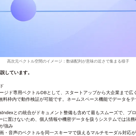
高次元ベクトル空間のイメージ：数値配列が意味の近さで集まる様子
解説しています。
ジド
ルマネージド専用ベクトルDBとして、スタートアップから大企業まで
無料枠内で動作検証が可能です。ネームスペース機能でデータをテ
LlamaIndexとの統合がドキュメント整備も含めて最もスムーズで
ーに置けないため、個人情報や機密データを扱うシステムでは法務
索が強み
像・動画・音声のベクトルを同一スキーマで扱えるマルチモーダル対応