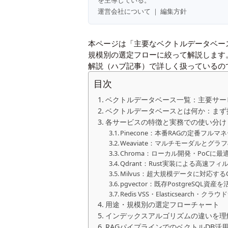
を主導している。
運営会社について
｜
編集方針
本ページは「主要なベクトルデータベー
規模別の選定フローに絞って解説します
解説
（ハブ記事）で詳しく扱っているの
目次
ベクトルデータベース一覧：主要サー
ベクトルデータベースとは何か：まず
各サービスの特徴と実務での使い分け
Pinecone：本番RAGの定番フルマ
Weaviate：マルチモーダルとグラ
Chroma：ローカル開発・PoCに最
Qdrant：Rust実装による高速フ
Milvus：超大規模データに対応する
pgvector：既存PostgreSQL資産
Redis VSS・Elasticsearch・ク
用途・規模別の選定フローチャート
インデックスアルゴリズムの違いを理
RAGパイプラインでのベクトルDB活