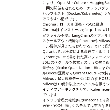
により、OpenAI・Cohere・Hugg
ト間の関係も辿れるため、ナレッジグラ
セルフホスト（Docker/Kubernet
取りやすい構成です。
Chroma：ローカル開発・PoCに最適
Chromaはインストールが
pip install
定ファイル不要。LangChainのデフ
スケールアウト機能はPineconeやM
ール要件が見えたら移行する」という段
Qdrant：Rust実装による高速フィルタ
QdrantはRustで書かれた高パフォー
30日のベクトルを検索」のような複合
量子化（Scalar Quantization
ルDocker運用からQdrant Cloud
Milvus：超大規模データに対応するOSS
Milvusは10億件以上のベクトルを
イティブアーキテクチャ
で、Kuberne
ています。
インフラ管理の複雑さはPinecone
医療・官公庁向けシステムでは有力な選