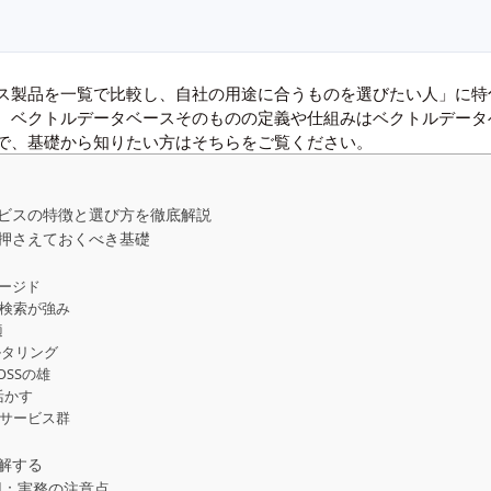
ス製品を一覧で比較し、自社の用途に合うものを選びたい人」に特
。ベクトルデータベースそのものの定義や仕組みは
ベクトルデータ
で、基礎から知りたい方はそちらをご覧ください。
ビスの特徴と選び方を徹底解説
押さえておくべき基礎
ネージド
フ検索が強み
適
ィルタリング
OSSの雄
を活かす
ラウドサービス群
解する
用：実務の注意点