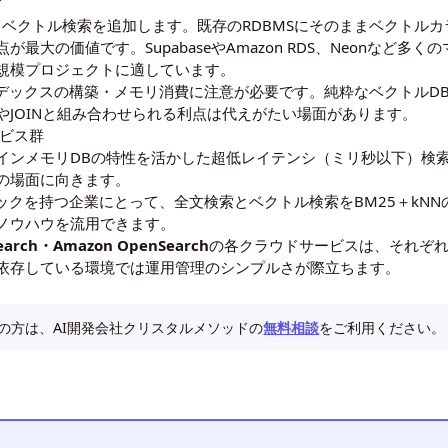
す
張機能としてベクトル検索を追加します。既存のRDBMSにそのままベクト
が最大の価値です。SupabaseやAmazon RDS、Neonなど多く
規模プロジェクトに適しています。
ンデックスの構築・メモリ消費に注意が必要です。純粋なベクトルD
やJOINと組み合わせられる利点は代えがたい場面があります。
サービス群
インメモリDBの特性を活かした超低レイテンシ（ミリ秒以下）検
の場面に向きます。
cスタックを持つ企業にとって、全文検索とベクトル検索をBM25＋k
ノウハウを流用できます。
 Search・Amazon OpenSearch
の各クラウドサービスは、それぞれAzure 
依存している環境では運用管理のシンプルさが際立ちます。
討の方は、AI開発会社クリスタルメソッドの
無料相談
をご利用ください。