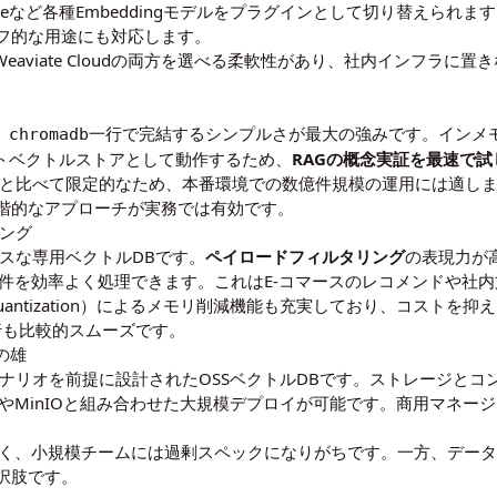
ingFaceなど各種Embeddingモデルをプラグインとして切り替えられ
フ的な用途にも対応します。
es）とWeaviate Cloudの両方を選べる柔軟性があり、社内インフ
一行で完結するシンプルさが最大の強みです。インメ
 chromadb
ォルトベクトルストアとして動作するため、
RAGの概念実証を最速で試
ilvusと比べて限定的なため、本番環境での数億件規模の運用には適し
階的なアプローチが実務では有効です。
リング
マンスな専用ベクトルDBです。
ペイロードフィルタリング
の表現力が
条件を効率よく処理できます。これはE-コマースのレコメンドや社
・Binary Quantization）によるメモリ削減機能も充実しており、
への移行も比較的スムーズです。
の雄
扱うシナリオを前提に設計されたOSSベクトルDBです。ストレージと
tesやMinIOと組み合わせた大規模デプロイが可能です。商用マネージドサ
より高く、小規模チームには過剰スペックになりがちです。一方、デ
択肢です。