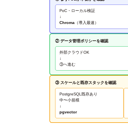
PoC・ローカル検証
↓
Chroma
（導入最速）
② データ管理ポリシーを確認
外部クラウドOK
↓
③へ進む
③ スケールと既存スタックを確認
PostgreSQL既存あり
中〜小規模
↓
pgvector