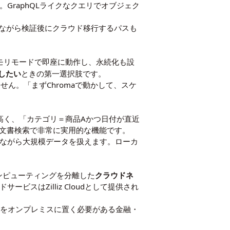
ます。GraphQLライクなクエリでオブジェク
ラに置きながら検証後にクラウド移行するパスも
モリモードで即座に動作し、永続化も設
したい
ときの第一選択肢です。
ません。「まずChromaで動かして、スケ
高く、「カテゴリ＝商品Aかつ日付が直近
内文書検索で非常に実用的な機能です。
コストを抑えながら大規模データを扱えます。ローカ
コンピューティングを分離した
クラウドネ
ービスはZilliz Cloudとして提供され
ータをオンプレミスに置く必要がある金融・