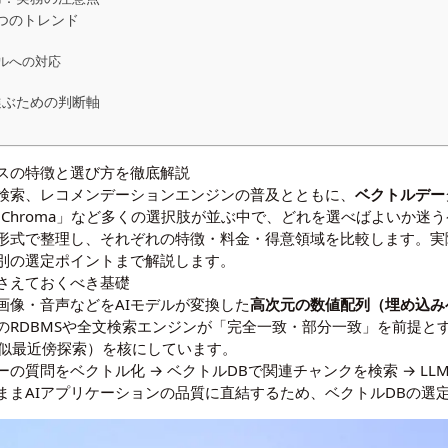
3つのトレンド
トルへの対応
選ぶための判断軸
スの特徴と選び方を徹底解説
ク検索、レコメンデーションエンジンの普及とともに、
ベクトルデー
ate」「Chroma」など多くの選択肢が並ぶ中で、どれを選べばよい
形式で整理し、それぞれの特徴・料金・得意領域を比較します。実
別の選定ポイントまで解説します。
さえておくべき基礎
画像・音声などをAIモデルが変換した
高次元の数値配列（埋め込み
のRDBMSや全文検索エンジンが「完全一致・部分一致」を前提と
近似最近傍探索）を核にしています。
ーの質問をベクトル化 → ベクトルDBで関連チャンクを検索 → L
ままAIアプリケーションの品質に直結するため、ベクトルDBの選