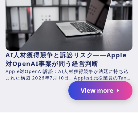
AI人材獲得競争と訴訟リスク――Apple
対OpenAI事案が問う経営判断
Apple対OpenAI訴訟：AI人材獲得競争が法廷に持ち込
まれた構図 2026年7月10日、Appleは元従業員のTang
TanおよびChang Liuと、...
View more
AIで、業務の生産性を変革しません