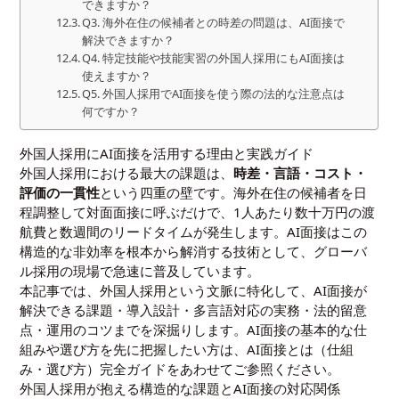
できますか？
Q3. 海外在住の候補者との時差の問題は、AI面接で
解決できますか？
Q4. 特定技能や技能実習の外国人採用にもAI面接は
使えますか？
Q5. 外国人採用でAI面接を使う際の法的な注意点は
何ですか？
外国人採用にAI面接を活用する理由と実践ガイド
外国人採用における最大の課題は、
時差・言語・コスト・
評価の一貫性
という四重の壁です。海外在住の候補者を日
程調整して対面面接に呼ぶだけで、1人あたり数十万円の渡
航費と数週間のリードタイムが発生します。AI面接はこの
構造的な非効率を根本から解消する技術として、グローバ
ル採用の現場で急速に普及しています。
本記事では、外国人採用という文脈に特化して、AI面接が
解決できる課題・導入設計・多言語対応の実務・法的留意
点・運用のコツまでを深掘りします。AI面接の基本的な仕
組みや選び方を先に把握したい方は、
AI面接とは（仕組
み・選び方）完全ガイド
をあわせてご参照ください。
外国人採用が抱える構造的な課題とAI面接の対応関係