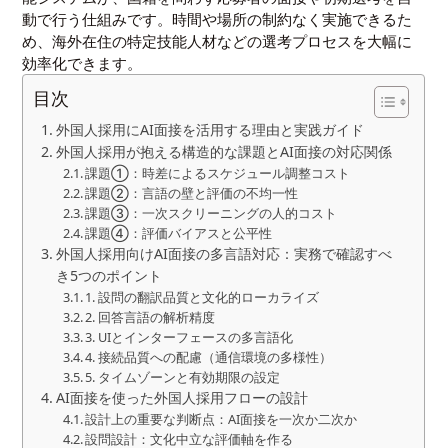
動で行う仕組みです。時間や場所の制約なく実施できるた
め、海外在住の特定技能人材などの選考プロセスを大幅に
効率化できます。
目次
外国人採用にAI面接を活用する理由と実践ガイド
外国人採用が抱える構造的な課題とAI面接の対応関係
課題①：時差によるスケジュール調整コスト
課題②：言語の壁と評価の不均一性
課題③：一次スクリーニングの人的コスト
課題④：評価バイアスと公平性
外国人採用向けAI面接の多言語対応：実務で確認すべ
き5つのポイント
1. 設問の翻訳品質と文化的ローカライズ
2. 回答言語の解析精度
3. UIとインターフェースの多言語化
4. 接続品質への配慮（通信環境の多様性）
5. タイムゾーンと有効期限の設定
AI面接を使った外国人採用フローの設計
設計上の重要な判断点：AI面接を一次か二次か
設問設計：文化中立な評価軸を作る