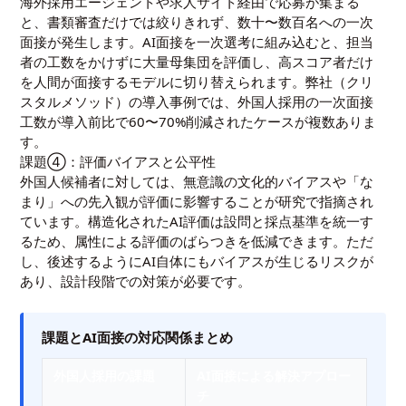
海外採用エージェントや求人サイト経由で応募が集まる
と、書類審査だけでは絞りきれず、数十〜数百名への一次
面接が発生します。AI面接を一次選考に組み込むと、担当
者の工数をかけずに大量母集団を評価し、高スコア者だけ
を人間が面接するモデルに切り替えられます。弊社（クリ
スタルメソッド）の導入事例では、外国人採用の一次面接
工数が導入前比で60〜70%削減されたケースが複数ありま
す。
課題④：評価バイアスと公平性
外国人候補者に対しては、無意識の文化的バイアスや「な
まり」への先入観が評価に影響することが研究で指摘され
ています。構造化されたAI評価は設問と採点基準を統一す
るため、属性による評価のばらつきを低減できます。ただ
し、後述するようにAI自体にもバイアスが生じるリスクが
あり、設計段階での対策が必要です。
課題とAI面接の対応関係まとめ
外国人採用の課題
AI面接による解決アプロー
チ