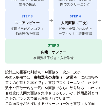
要件の確認
問でスクリーニング
STEP 3
STEP 4
→
→
スコアレビュー
人間面接（二次）
採用担当がAIスコア＋
ビデオ会議でカルチャ
録画映像を確認
ーフィット・詳細確認
STEP 5
内定・オファー
在留資格手続き・入社準備
設計上の重要な判断点：AI面接を一次か二次か
外国人採用では、
書類選考の直後（一次選考）
にAI面接を
置くのが最も効率的です。書類でスクリーニングした後の
数十〜百数十名を一気にAI面接でさらに絞り込み、10〜20
名程度に人間の面接を集中させるモデルが、採用品質とコ
ストのバランスで最も評価されています。
二次面接をAI面接にするパターン（一次を書類＋人間面