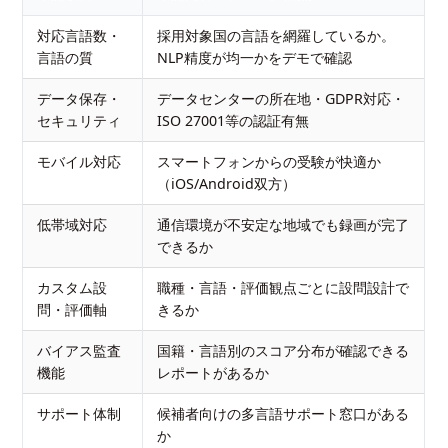
対応言語数・
採用対象国の言語を網羅しているか。
言語の質
NLP精度が均一かをデモで確認
データ保存・
データセンターの所在地・GDPR対応・
セキュリティ
ISO 27001等の認証有無
モバイル対応
スマートフォンからの受験が快適か
（iOS/Android双方）
低帯域対応
通信環境が不安定な地域でも録画が完了
できるか
カスタム設
職種・言語・評価観点ごとに設問設計で
問・評価軸
きるか
バイアス監査
国籍・言語別のスコア分布が確認できる
機能
レポートがあるか
サポート体制
候補者向けの多言語サポート窓口がある
か