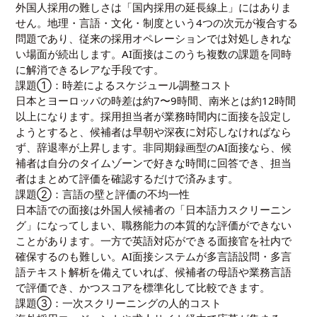
外国人採用の難しさは「国内採用の延長線上」にはありま
せん。地理・言語・文化・制度という4つの次元が複合する
問題であり、従来の採用オペレーションでは対処しきれな
い場面が続出します。AI面接はこのうち複数の課題を同時
に解消できるレアな手段です。
課題①：時差によるスケジュール調整コスト
日本とヨーロッパの時差は約7〜9時間、南米とは約12時間
以上になります。採用担当者が業務時間内に面接を設定し
ようとすると、候補者は早朝や深夜に対応しなければなら
ず、辞退率が上昇します。非同期録画型のAI面接なら、候
補者は自分のタイムゾーンで好きな時間に回答でき、担当
者はまとめて評価を確認するだけで済みます。
課題②：言語の壁と評価の不均一性
日本語での面接は外国人候補者の「日本語力スクリーニン
グ」になってしまい、職務能力の本質的な評価ができない
ことがあります。一方で英語対応ができる面接官を社内で
確保するのも難しい。AI面接システムが多言語設問・多言
語テキスト解析を備えていれば、候補者の母語や業務言語
で評価でき、かつスコアを標準化して比較できます。
課題③：一次スクリーニングの人的コスト