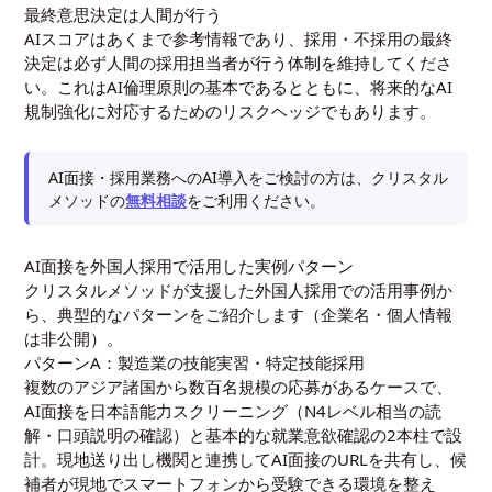
最終意思決定は人間が行う
AIスコアはあくまで参考情報であり、採用・不採用の最終
決定は必ず人間の採用担当者が行う体制を維持してくださ
い。これはAI倫理原則の基本であるとともに、将来的なAI
規制強化に対応するためのリスクヘッジでもあります。
AI面接・採用業務へのAI導入をご検討の方は、クリスタル
メソッドの
無料相談
をご利用ください。
AI面接を外国人採用で活用した実例パターン
クリスタルメソッドが支援した外国人採用での活用事例か
ら、典型的なパターンをご紹介します（企業名・個人情報
は非公開）。
パターンA：製造業の技能実習・特定技能採用
複数のアジア諸国から数百名規模の応募があるケースで、
AI面接を日本語能力スクリーニング（N4レベル相当の読
解・口頭説明の確認）と基本的な就業意欲確認の2本柱で設
計。現地送り出し機関と連携してAI面接のURLを共有し、候
補者が現地でスマートフォンから受験できる環境を整え