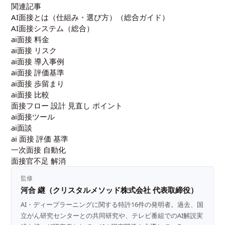
関連記事
AI面接とは（仕組み・選び方）（総合ガイド）
AI面接システム（総合）
ai面接 料金
ai面接 リスク
ai面接 導入事例
ai面接 評価基準
ai面接 歩留まり
ai面接 比較
面接フロー 設計 見直し ポイント
ai面接ツール
ai面談
ai 面接 評価 基準
一次面接 自動化
面接官不足 解消
監修
河合 継（クリスタルメソッド株式会社 代表取締役）
AI・ディープラーニングに関する特許16件の発明者。過去、国
立がん研究センターとの共同研究や、テレビ番組でのAI解説実