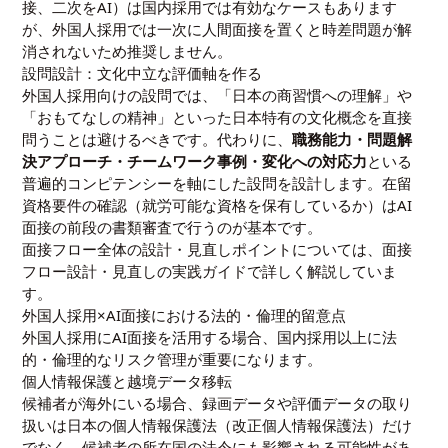
接、二次をAI）は国内採用では有効なケースもあります
が、外国人採用では一次に人間面接を置くと時差問題が解
消されないため推奨しません。
設問設計：文化中立な評価軸を作る
外国人採用向けの設問では、「日本の商習慣への理解」や
「おもてなしの精神」といった日本特有の文化概念を直接
問うことは避けるべきです。代わりに、
職務能力・問題解
決アプローチ・チームワーク事例・変化への対応力
といる
普遍的コンピテンシーを軸にした設問を設計します。在留
資格要件の確認（就労可能な資格を保有しているか）はAI
面接の前段の書類審査で行うのが基本です。
面接フロー全体の設計・見直しポイントについては、
面接
フロー設計・見直しの実践ガイド
で詳しく解説していま
す。
外国人採用×AI面接における法的・倫理的留意点
外国人採用にAI面接を活用する場合、国内採用以上に法
的・倫理的なリスク管理が重要になります。
個人情報保護と越境データ移転
候補者が海外にいる場合、録画データや評価データの取り
扱いは日本の個人情報保護法（改正個人情報保護法）だけ
でなく、候補者の所在国の法令にも影響される可能性があ