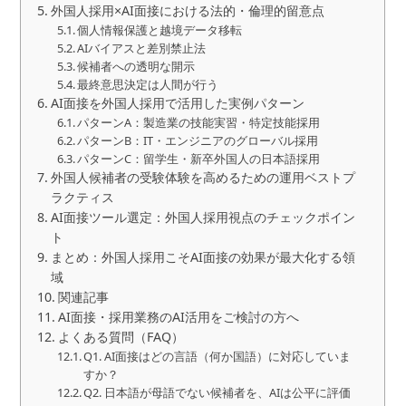
外国人採用×AI面接における法的・倫理的留意点
個人情報保護と越境データ移転
AIバイアスと差別禁止法
候補者への透明な開示
最終意思決定は人間が行う
AI面接を外国人採用で活用した実例パターン
パターンA：製造業の技能実習・特定技能採用
パターンB：IT・エンジニアのグローバル採用
パターンC：留学生・新卒外国人の日本語採用
外国人候補者の受験体験を高めるための運用ベストプ
ラクティス
AI面接ツール選定：外国人採用視点のチェックポイン
ト
まとめ：外国人採用こそAI面接の効果が最大化する領
域
関連記事
AI面接・採用業務のAI活用をご検討の方へ
よくある質問（FAQ）
Q1. AI面接はどの言語（何か国語）に対応していま
すか？
Q2. 日本語が母語でない候補者を、AIは公平に評価