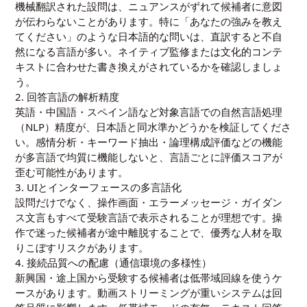
機械翻訳された設問は、ニュアンスがずれて候補者に意図
が伝わらないことがあります。特に「あなたの強みを教え
てください」のような日本語的な問いは、直訳すると不自
然になる言語が多い。ネイティブ監修または文化的コンテ
キストに合わせた書き換えがされているかを確認しましょ
う。
2. 回答言語の解析精度
英語・中国語・スペイン語など対象言語での自然言語処理
（NLP）精度が、日本語と同水準かどうかを検証してくださ
い。感情分析・キーワード抽出・論理構成評価などの機能
が多言語で均質に機能しないと、言語ごとに評価スコアが
歪む可能性があります。
3. UIとインターフェースの多言語化
設問だけでなく、操作画面・エラーメッセージ・ガイダン
ス文言もすべて受験言語で表示されることが理想です。操
作で迷った候補者が途中離脱することで、優秀な人材を取
りこぼすリスクがあります。
4. 接続品質への配慮（通信環境の多様性）
新興国・途上国から受験する候補者は低帯域回線を使うケ
ースがあります。動画ストリーミングが重いシステムは回