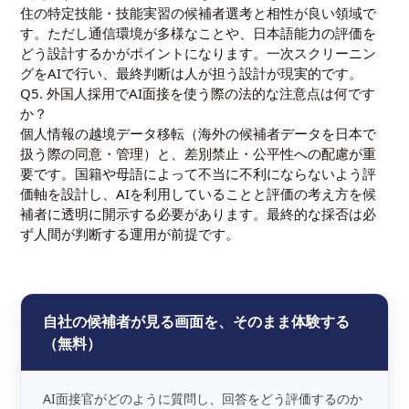
住の特定技能・技能実習の候補者選考と相性が良い領域で
す。ただし通信環境が多様なことや、日本語能力の評価を
どう設計するかがポイントになります。一次スクリーニン
グをAIで行い、最終判断は人が担う設計が現実的です。
Q5. 外国人採用でAI面接を使う際の法的な注意点は何です
か？
個人情報の越境データ移転（海外の候補者データを日本で
扱う際の同意・管理）と、差別禁止・公平性への配慮が重
要です。国籍や母語によって不当に不利にならないよう評
価軸を設計し、AIを利用していることと評価の考え方を候
補者に透明に開示する必要があります。最終的な採否は必
ず人間が判断する運用が前提です。
自社の候補者が見る画面を、そのまま体験する
（無料）
AI面接官がどのように質問し、回答をどう評価するのか