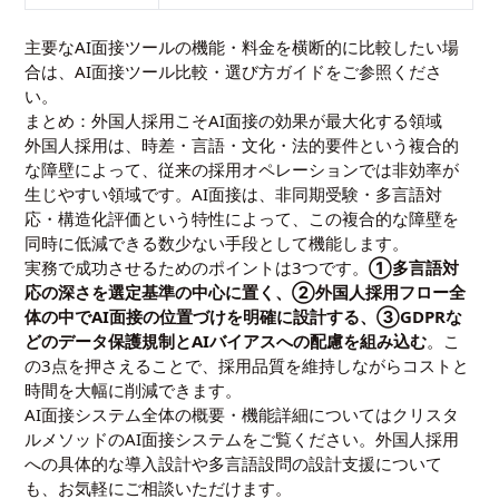
主要なAI面接ツールの機能・料金を横断的に比較したい場
合は、
AI面接ツール比較・選び方ガイド
をご参照くださ
い。
まとめ：外国人採用こそAI面接の効果が最大化する領域
外国人採用は、時差・言語・文化・法的要件という複合的
な障壁によって、従来の採用オペレーションでは非効率が
生じやすい領域です。AI面接は、非同期受験・多言語対
応・構造化評価という特性によって、この複合的な障壁を
同時に低減できる数少ない手段として機能します。
実務で成功させるためのポイントは3つです。
①多言語対
応の深さを選定基準の中心に置く、②外国人採用フロー全
体の中でAI面接の位置づけを明確に設計する、③GDPRな
どのデータ保護規制とAIバイアスへの配慮を組み込む
。こ
の3点を押さえることで、採用品質を維持しながらコストと
時間を大幅に削減できます。
AI面接システム全体の概要・機能詳細については
クリスタ
ルメソッドのAI面接システム
をご覧ください。外国人採用
への具体的な導入設計や多言語設問の設計支援について
も、お気軽にご相談いただけます。