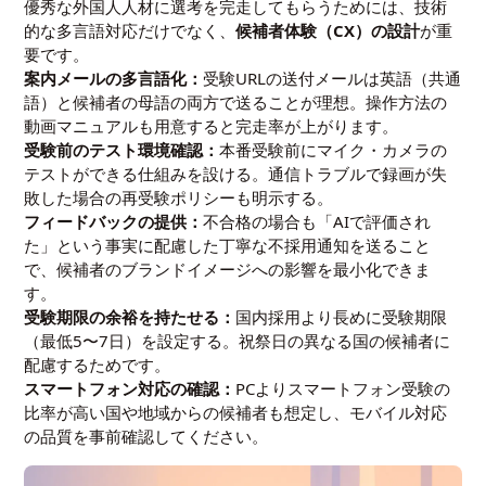
優秀な外国人人材に選考を完走してもらうためには、技術
的な多言語対応だけでなく、
候補者体験（CX）の設計
が重
要です。
案内メールの多言語化：
受験URLの送付メールは英語（共通
語）と候補者の母語の両方で送ることが理想。操作方法の
動画マニュアルも用意すると完走率が上がります。
受験前のテスト環境確認：
本番受験前にマイク・カメラの
テストができる仕組みを設ける。通信トラブルで録画が失
敗した場合の再受験ポリシーも明示する。
フィードバックの提供：
不合格の場合も「AIで評価され
た」という事実に配慮した丁寧な不採用通知を送ること
で、候補者のブランドイメージへの影響を最小化できま
す。
受験期限の余裕を持たせる：
国内採用より長めに受験期限
（最低5〜7日）を設定する。祝祭日の異なる国の候補者に
配慮するためです。
スマートフォン対応の確認：
PCよりスマートフォン受験の
比率が高い国や地域からの候補者も想定し、モバイル対応
の品質を事前確認してください。