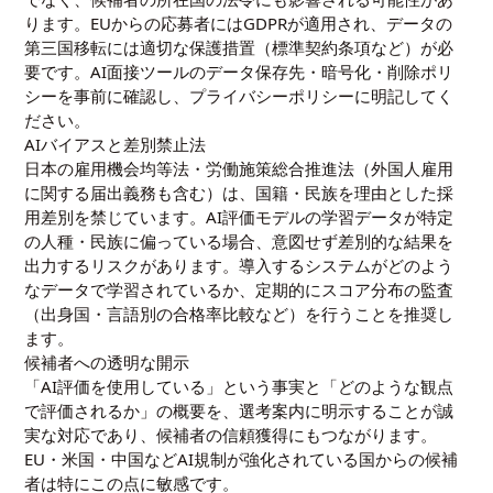
ります。EUからの応募者にはGDPRが適用され、データの
第三国移転には適切な保護措置（標準契約条項など）が必
要です。AI面接ツールのデータ保存先・暗号化・削除ポリ
シーを事前に確認し、プライバシーポリシーに明記してく
ださい。
AIバイアスと差別禁止法
日本の雇用機会均等法・労働施策総合推進法（外国人雇用
に関する届出義務も含む）は、国籍・民族を理由とした採
用差別を禁じています。AI評価モデルの学習データが特定
の人種・民族に偏っている場合、意図せず差別的な結果を
出力するリスクがあります。導入するシステムがどのよう
なデータで学習されているか、定期的にスコア分布の監査
（出身国・言語別の合格率比較など）を行うことを推奨し
ます。
候補者への透明な開示
「AI評価を使用している」という事実と「どのような観点
で評価されるか」の概要を、選考案内に明示することが誠
実な対応であり、候補者の信頼獲得にもつながります。
EU・米国・中国などAI規制が強化されている国からの候補
者は特にこの点に敏感です。