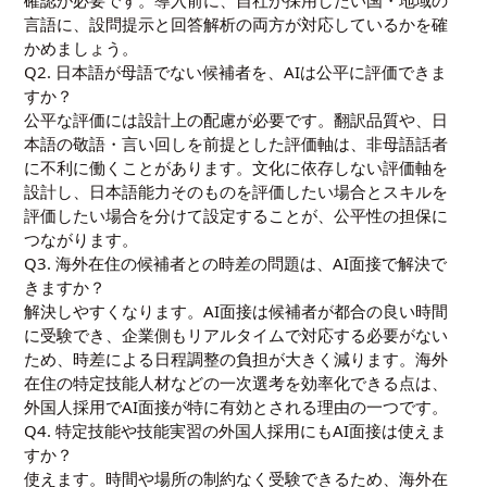
言語に、設問提示と回答解析の両方が対応しているかを確
かめましょう。
Q2. 日本語が母語でない候補者を、AIは公平に評価できま
すか？
公平な評価には設計上の配慮が必要です。翻訳品質や、日
本語の敬語・言い回しを前提とした評価軸は、非母語話者
に不利に働くことがあります。文化に依存しない評価軸を
設計し、日本語能力そのものを評価したい場合とスキルを
評価したい場合を分けて設定することが、公平性の担保に
つながります。
Q3. 海外在住の候補者との時差の問題は、AI面接で解決で
きますか？
解決しやすくなります。AI面接は候補者が都合の良い時間
に受験でき、企業側もリアルタイムで対応する必要がない
ため、時差による日程調整の負担が大きく減ります。海外
在住の特定技能人材などの一次選考を効率化できる点は、
外国人採用でAI面接が特に有効とされる理由の一つです。
Q4. 特定技能や技能実習の外国人採用にもAI面接は使えま
すか？
使えます。時間や場所の制約なく受験できるため、海外在