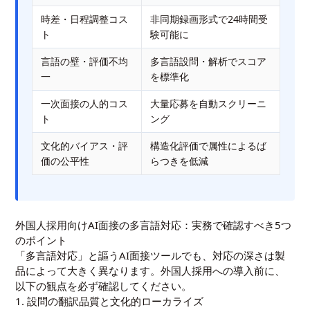
時差・日程調整コス
非同期録画形式で24時間受
ト
験可能に
言語の壁・評価不均
多言語設問・解析でスコア
一
を標準化
一次面接の人的コス
大量応募を自動スクリーニ
ト
ング
文化的バイアス・評
構造化評価で属性によるば
価の公平性
らつきを低減
外国人採用向けAI面接の多言語対応：実務で確認すべき5つ
のポイント
「多言語対応」と謳うAI面接ツールでも、対応の深さは製
品によって大きく異なります。外国人採用への導入前に、
以下の観点を必ず確認してください。
1. 設問の翻訳品質と文化的ローカライズ