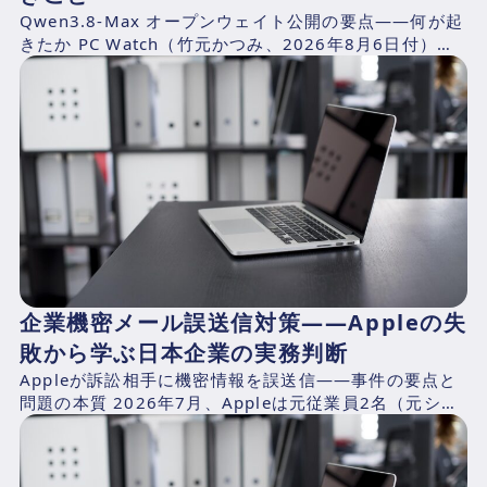
Qwen3.8-Max オープンウェイト公開の要点——何が起
きたか PC Watch（竹元かつみ、2026年8月6日付）の
報道によれば、AlibabaのQwen...
企業機密メール誤送信対策——Appleの失
敗から学ぶ日本企業の実務判断
Appleが訴訟相手に機密情報を誤送信——事件の要点と
問題の本質 2026年7月、Appleは元従業員2名（元シニ
アシステムズエンジニアのChang Liuおよ...