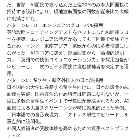
た。書類＋AI面接で絞り込んだ上位20%のみを人間面接に
招待する設計により、現地渡航面接の回数が従来比で大幅
に削減された。
パターンB：IT・エンジニアのグローバル採用
英語設問＋コーディングテストをセットにしたAI面接フロ
ーを構築。エンジニアは時差があっても非同期で受験でき
るため、インド・東南アジア・東欧からの応募者増加につ
ながった。AIスコアに加え、録画回答から「論理的説明
力」「英語での技術コミュニケーション力」を採用担当が
レビューし、二次のビデオ面接に進む候補者を決定する運
用。
パターンC：留学生・新卒外国人の日本語採用
日本国内の大学に在籍する留学生向けに、日本語設問のAI
面接を実施。国内在住のため時差は問題にならないが、一
度に多数の留学生イベントで母集団が形成されるため、AI
面接による大量スクリーニングが特に効果的だった事例。
「日本語での自己表現力」「ストレス耐性エピソード」を
重点的に設問化。
外国人候補者の受験体験を高めるための運用ベストプラク
ティス