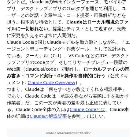
タントだ。claude.aiのWebインターフェース、モバイルア
プリ、デスクトップアプリのChatタブを通じて利用し、ユ
ーザーとの対話・文章生成・コード提案・画像解析などを
担う。根本的な特徴として、
Claudeはローカル環境のファ
イルに一切触れない
。提案はテキストとして返すが、実際
に変更を加えるのは常に人間側だ。
Claude Codeは同じClaudeモデルを動力源としながら、「エ
ージェント型コーディング・作業ツール」として設計され
ている。ターミナル（CLI）、VS CodeなどのIDE、デスクト
ップアプリのCodeタブ、そしてリサーチプレビュー段階の
Web版（claude.ai/code）で動作し、
ローカルファイルの読
み書き・コマンド実行・Git操作を自律的に行う
（公式ドキ
ュメント:
Claude Code Overview
）。
つまり、Claudeは「何をすべきか教えてくれる相談相手」
であり、Claude Codeは「承認を得ながら実際に手を動かす
作業者」だ。この一文が両者の差を最も正確に表してい
る。Claude Code全体の入口は
Claude Codeとは
、Claude本
体の詳細は
Claudeの解説記事
を参照してほしい。
Claude と Claude Code の実行権限の違い