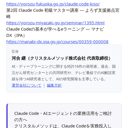
https://yorozu-fukuoka.go.jp/claude-code-kiso/
第2回 Claude Code 初級マスター講座 — よろず支援拠点宮
崎
https://yorozu-miyazaki.go.jp/seminar/1395.html
Claude Codeの基本が学べるeラーニング — マナビ
DX（IPA）
https://manabi-dx.ipa.go.jp/courses/00359-000008
監修
河合 継（クリスタルメソッド株式会社 代表取締役）
AI・ディープラーニングに関する特許16件の発明者。過去、国
立がん研究センターとの共同研究や、テレビ番組でのAI解説実
績を持つAI研究者として、AIの研究開発を主導している。
運営会社について
｜
編集方針
Claude Code・AIエージェントの業務活用をご検討
の方へ
クリスタルメソッドは、Claude Codeを実務投入し