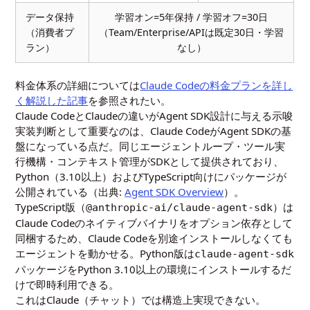
データ保持
学習オン=5年保持 / 学習オフ=30日
（消費者プ
（Team/Enterprise/APIは既定30日・学習
ラン）
なし）
料金体系の詳細については
Claude Codeの料金プランを詳し
く解説した記事
を参照されたい。
Claude CodeとClaudeの違いがAgent SDK設計に与える示唆
実装判断として重要なのは、Claude CodeがAgent SDKの基
盤になっている点だ。同じエージェントループ・ツール実
行機構・コンテキスト管理がSDKとして提供されており、
Python（3.10以上）およびTypeScript向けにパッケージが
公開されている（出典:
Agent SDK Overview
）。
TypeScript版（
）は
@anthropic-ai/claude-agent-sdk
Claude Codeのネイティブバイナリをオプション依存として
同梱するため、Claude Codeを別途インストールしなくても
エージェントを動かせる。Python版は
claude-agent-sdk
パッケージをPython 3.10以上の環境にインストールするだ
けで即時利用できる。
これはClaude（チャット）では構造上実現できない。