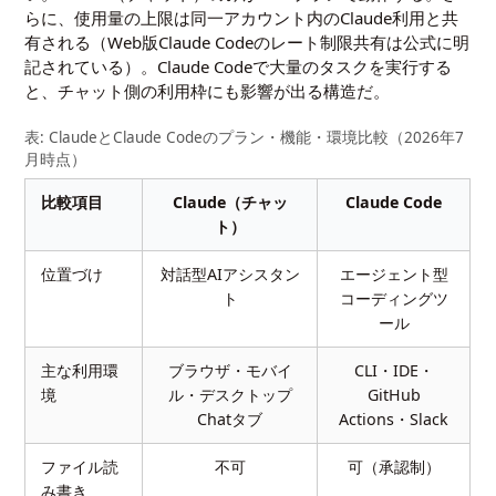
らに、使用量の上限は同一アカウント内のClaude利用と共
有される（Web版Claude Codeのレート制限共有は公式に明
記されている）。Claude Codeで大量のタスクを実行する
と、チャット側の利用枠にも影響が出る構造だ。
表: ClaudeとClaude Codeのプラン・機能・環境比較（2026年7
月時点）
比較項目
Claude（チャッ
Claude Code
ト）
位置づけ
対話型AIアシスタン
エージェント型
ト
コーディングツ
ール
主な利用環
ブラウザ・モバイ
CLI・IDE・
境
ル・デスクトップ
GitHub
Chatタブ
Actions・Slack
ファイル読
不可
可（承認制）
み書き