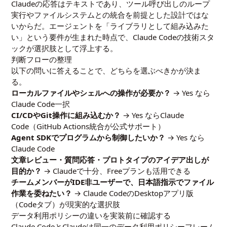
Claudeの応答はテキストであり、ツール呼び出しのループ
実行やファイルシステムとの統合を前提とした設計ではな
いからだ。エージェントを「ライブラリとして組み込みた
い」という要件が生まれた時点で、Claude Codeの技術スタ
ックが選択肢として浮上する。
判断フローの整理
以下の問いに答えることで、どちらを選ぶべきかが決ま
る。
ローカルファイルやシェルへの操作が必要か？
→ Yes なら
Claude Code一択
CI/CDやGit操作に組み込むか？
→ Yes ならClaude
Code（GitHub Actions統合が公式サポート）
Agent SDKでプログラムから制御したいか？
→ Yes なら
Claude Code
文章レビュー・質問応答・プロトタイプのアイデア出しが
目的か？
→ Claudeで十分、Freeプランも活用できる
チームメンバーがIDE非ユーザーで、日本語指示でファイル
作業を委ねたい？
→ Claude CodeのDesktopアプリ版
（Codeタブ）が現実的な選択肢
データ利用ポリシーの違いを実装前に確認する
Claude CodeとClaudeは同一のデータ利用ポリシーフレーム