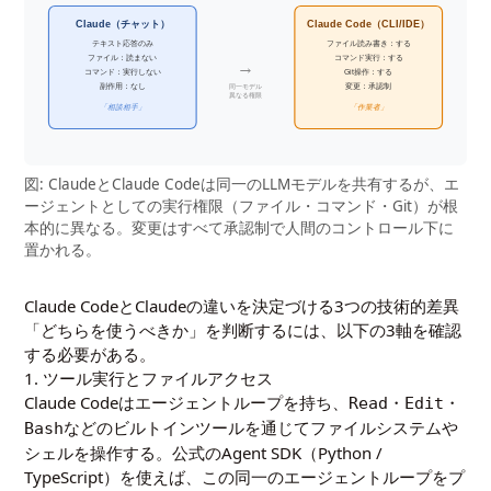
Claude（チャット）
Claude Code（CLI/IDE）
テキスト応答のみ
ファイル読み書き：する
ファイル：読まない
コマンド実行：する
→
コマンド：実行しない
Git操作：する
副作用：なし
変更：承認制
同一モデル
異なる権限
「相談相手」
「作業者」
図: ClaudeとClaude Codeは同一のLLMモデルを共有するが、エ
ージェントとしての実行権限（ファイル・コマンド・Git）が根
本的に異なる。変更はすべて承認制で人間のコントロール下に
置かれる。
Claude CodeとClaudeの違いを決定づける3つの技術的差異
「どちらを使うべきか」を判断するには、以下の3軸を確認
する必要がある。
1. ツール実行とファイルアクセス
Claude Codeはエージェントループを持ち、
・
・
Read
Edit
などのビルトインツールを通じてファイルシステムや
Bash
シェルを操作する。公式のAgent SDK（Python /
TypeScript）を使えば、この同一のエージェントループをプ