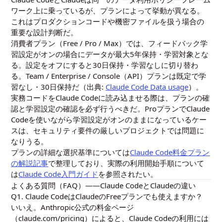
ワーク上に乗っているが、プランによって挙動が異なる。
これはプロダクションコードや機密ファイルを扱う場合の
重要な設計判断だ。
消費者プラン（Free / Pro / Max）では、フィードバック学
習設定がオンの場合にデータが最大5年保持・学習対象とな
る。設定をオフにすると30日保持・学習なしに切り替わ
る。Team / Enterprise / Console（API）プランは既定で学
習なし・30日保持だ（出典:
Claude Code Data usage
）。
実務コードをClaude Codeに読み込ませる際は、プランの確
認と学習設定の確認を必ず行うべきだ。ProプランでClaude
Codeを使いながら学習設定がオンのままになっているケー
スは、セキュリティ要件の厳しいプロジェクトでは問題に
なりうる。
プランの詳細な選択基準については
Claude Code料金プラン
の解説記事
で整理しており、実際の利用開始手順について
は
Claude Code入門ガイド
を参照されたい。
よくある質問（FAQ）——Claude CodeとClaudeの違い
Q1. Claude CodeはClaudeのFreeプランでも使えますか？
いいえ。Anthropic公式の料金ページ
（claude.com/pricing）によると、Claude Codeの利用には