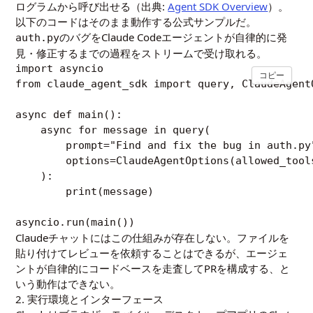
ログラムから呼び出せる（出典:
Agent SDK Overview
）。
以下のコードはそのまま動作する公式サンプルだ。
のバグをClaude Codeエージェントが自律的に発
auth.py
見・修正するまでの過程をストリームで受け取れる。
import asyncio

コピー
from claude_agent_sdk import query, ClaudeAgentO
async def main():

    async for message in query(

        prompt="Find and fix the bug in auth.py"
        options=ClaudeAgentOptions(allowed_tool
    ):

        print(message)

asyncio.run(main())
Claudeチャットにはこの仕組みが存在しない。ファイルを
貼り付けてレビューを依頼することはできるが、エージェ
ントが自律的にコードベースを走査してPRを構成する、と
いう動作はできない。
2. 実行環境とインターフェース