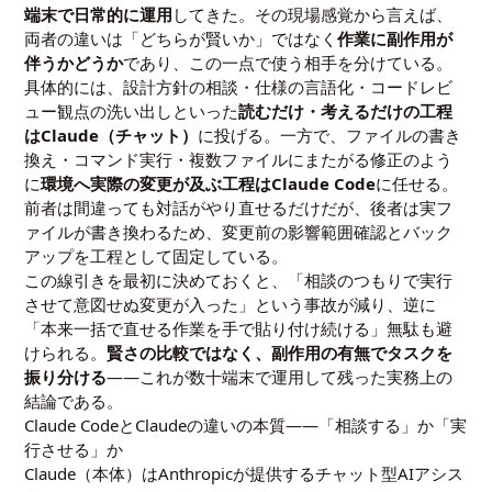
端末で日常的に運用
してきた。その現場感覚から言えば、
両者の違いは「どちらが賢いか」ではなく
作業に副作用が
伴うかどうか
であり、この一点で使う相手を分けている。
具体的には、設計方針の相談・仕様の言語化・コードレビ
ュー観点の洗い出しといった
読むだけ・考えるだけの工程
はClaude（チャット）
に投げる。一方で、ファイルの書き
換え・コマンド実行・複数ファイルにまたがる修正のよう
に
環境へ実際の変更が及ぶ工程はClaude Code
に任せる。
前者は間違っても対話がやり直せるだけだが、後者は実フ
ァイルが書き換わるため、変更前の影響範囲確認とバック
アップを工程として固定している。
この線引きを最初に決めておくと、「相談のつもりで実行
させて意図せぬ変更が入った」という事故が減り、逆に
「本来一括で直せる作業を手で貼り付け続ける」無駄も避
けられる。
賢さの比較ではなく、副作用の有無でタスクを
振り分ける
——これが数十端末で運用して残った実務上の
結論である。
Claude CodeとClaudeの違いの本質——「相談する」か「実
行させる」か
Claude（本体）はAnthropicが提供するチャット型AIアシス