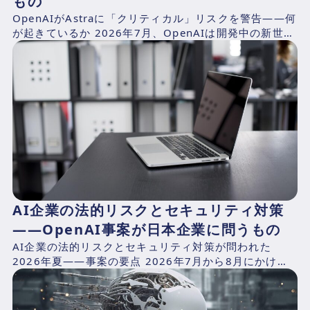
もの
OpenAIがAstraに「クリティカル」リスクを警告——何
が起きているか 2026年7月、OpenAIは開発中の新世代
AIモデル「Astra」の予備評価におい...
AI企業の法的リスクとセキュリティ対策
——OpenAI事案が日本企業に問うもの
AI企業の法的リスクとセキュリティ対策が問われた
2026年夏——事案の要点 2026年7月から8月にかけ
て、AIプラットフォームが抱える構造的リスクを同時に
露出...