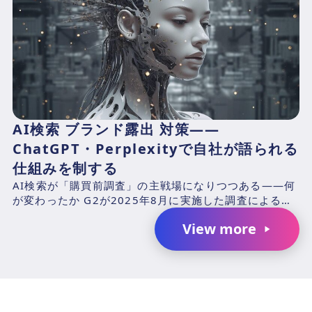
AI検索 ブランド露出 対策——
ChatGPT・Perplexityで自社が語られる
仕組みを制する
AI検索が「購買前調査」の主戦場になりつつある——何
が変わったか G2が2025年8月に実施した調査による
と、B2Bソフトウェアバイヤーの87%がAIチャットボ...
View more