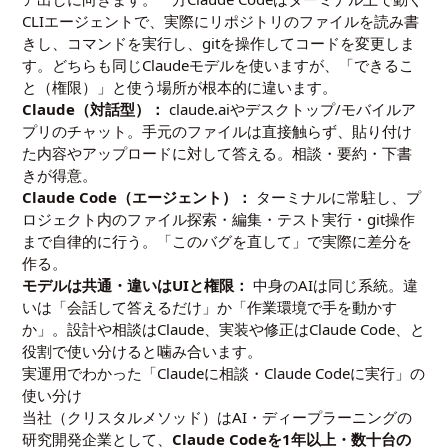
CLIエージェントで、実際にリポジトリのファイルを読み書
きし、コマンドを実行し、gitを操作してコードを変更しま
す。どちらも同じClaudeモデルを使いますが、「できるこ
と（権限）」と使う場所が根本的に違います。
Claude（対話型）：
claude.aiやデスクトップ/モバイルア
プリのチャット。手元のファイルは直接触らず、貼り付け
た内容やアップロードに対して答える。相談・要約・下書
きが得意。
Claude Code（エージェント）：
ターミナルに常駐し、プ
ロジェクト内のファイル探索・編集・テスト実行・git操作
まで自律的に行う。「このバグを直して」で実際に差分を
作る。
モデルは共通・違いはUIと権限：
中身のAIは同じ系統。違
いは「会話して答えるだけ」か「作業環境で手を動かす
か」。設計や相談はClaude、実装や修正はClaude Code、と
役割で使い分けると噛み合います。
実運用でわかった「Claudeに相談・Claude Codeに実行」の
使い分け
当社（クリスタルメソッド）はAI・ディープラーニングの
研究開発企業として、
Claude Codeを1年以上・数十台の