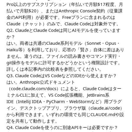
Pro以上のサブスクリプション（年払いで月額$17程度、月
払いで月額$20）、またはAnthropic Console契約（従量課
金のAPI利用）が必要です。Freeプランに含まれるのは
Claude（チャット）のみで、Claude Codeは対象外です。
Q2. ClaudeとClaude Codeは同じAIモデルを使っています
か？
はい。両者は共通のClaude系列モデル（Sonnet・Opus・
Haiku等）を利用しており、応答の「賢さ」自体に差はあり
ません。違うのは、ファイルの読み書きやコマンド実行・
git操作をモデルに許可するかどうかという権限設計です。
詳しくは本記事内の比較表を参照してください。
Q3. Claude CodeはVS CodeなどのIDEから使えますか？
はい。Anthropic公式ドキュメント
（code.claude.com/docs）によると、Claude Codeはター
ミナルCLIに加えて、VS Code拡張機能、JetBrains系
IDE（IntelliJ IDEA・PyCharm・WebStormなど）用プラグ
イン、デスクトップアプリ、ブラウザ版（claude.ai/code）
から利用できます。いずれの環境でも同じCLAUDE.mdや設
定を共有して動作します。
Q4. Claude Codeを使うのに別途APIキーは必要ですか？