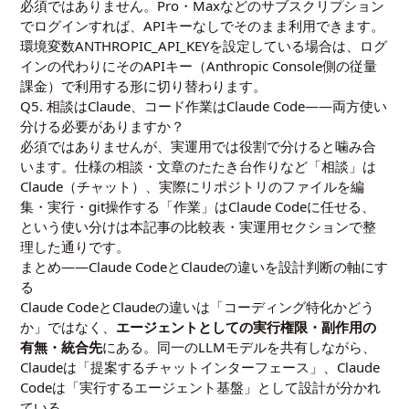
必須ではありません。Pro・Maxなどのサブスクリプション
でログインすれば、APIキーなしでそのまま利用できます。
環境変数ANTHROPIC_API_KEYを設定している場合は、ログ
インの代わりにそのAPIキー（Anthropic Console側の従量
課金）で利用する形に切り替わります。
Q5. 相談はClaude、コード作業はClaude Code——両方使い
分ける必要がありますか？
必須ではありませんが、実運用では役割で分けると噛み合
います。仕様の相談・文章のたたき台作りなど「相談」は
Claude（チャット）、実際にリポジトリのファイルを編
集・実行・git操作する「作業」はClaude Codeに任せる、
という使い分けは本記事の比較表・実運用セクションで整
理した通りです。
まとめ——Claude CodeとClaudeの違いを設計判断の軸にす
る
Claude CodeとClaudeの違いは「コーディング特化かどう
か」ではなく、
エージェントとしての実行権限・副作用の
有無・統合先
にある。同一のLLMモデルを共有しながら、
Claudeは「提案するチャットインターフェース」、Claude
Codeは「実行するエージェント基盤」として設計が分かれ
ている。