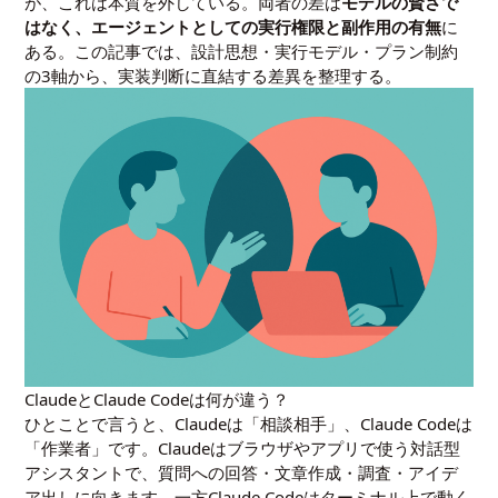
が、これは本質を外している。両者の差は
モデルの賢さで
はなく、エージェントとしての実行権限と副作用の有無
に
ある。この記事では、設計思想・実行モデル・プラン制約
の3軸から、実装判断に直結する差異を整理する。
ClaudeとClaude Codeは何が違う？
ひとことで言うと、Claudeは「相談相手」、Claude Codeは
「作業者」です。Claudeはブラウザやアプリで使う対話型
アシスタントで、質問への回答・文章作成・調査・アイデ
ア出しに向きます。一方Claude Codeはターミナル上で動く