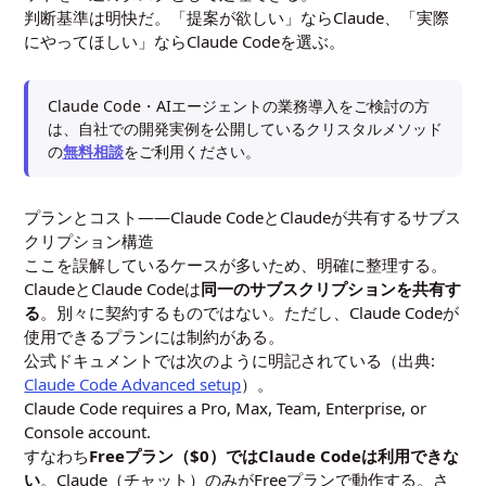
判断基準は明快だ。「提案が欲しい」ならClaude、「実際
にやってほしい」ならClaude Codeを選ぶ。
Claude Code・AIエージェントの業務導入をご検討の方
は、自社での開発実例を公開しているクリスタルメソッド
の
無料相談
をご利用ください。
プランとコスト——Claude CodeとClaudeが共有するサブス
クリプション構造
ここを誤解しているケースが多いため、明確に整理する。
ClaudeとClaude Codeは
同一のサブスクリプションを共有す
る
。別々に契約するものではない。ただし、Claude Codeが
使用できるプランには制約がある。
公式ドキュメントでは次のように明記されている（出典:
Claude Code Advanced setup
）。
Claude Code requires a Pro, Max, Team, Enterprise, or
Console account.
すなわち
Freeプラン（$0）ではClaude Codeは利用できな
い
。Claude（チャット）のみがFreeプランで動作する。さ