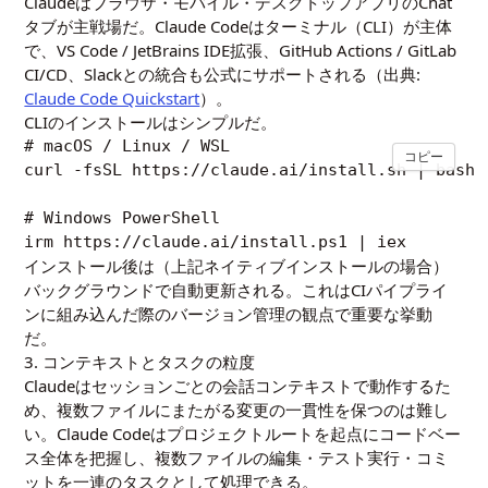
Claudeはブラウザ・モバイル・デスクトップアプリのChat
タブが主戦場だ。Claude Codeはターミナル（CLI）が主体
で、VS Code / JetBrains IDE拡張、GitHub Actions / GitLab
CI/CD、Slackとの統合も公式にサポートされる（出典:
Claude Code Quickstart
）。
CLIのインストールはシンプルだ。
# macOS / Linux / WSL

コピー
curl -fsSL https://claude.ai/install.sh | bash

# Windows PowerShell

irm https://claude.ai/install.ps1 | iex
インストール後は（上記ネイティブインストールの場合）
バックグラウンドで自動更新される。これはCIパイプライ
ンに組み込んだ際のバージョン管理の観点で重要な挙動
だ。
3. コンテキストとタスクの粒度
Claudeはセッションごとの会話コンテキストで動作するた
め、複数ファイルにまたがる変更の一貫性を保つのは難し
い。Claude Codeはプロジェクトルートを起点にコードベー
ス全体を把握し、複数ファイルの編集・テスト実行・コミ
ットを一連のタスクとして処理できる。