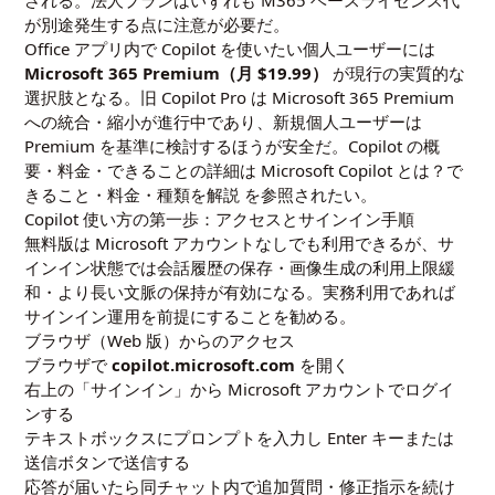
が別途発生する点に注意が必要だ。
Office アプリ内で Copilot を使いたい個人ユーザーには
Microsoft 365 Premium（月 $19.99）
が現行の実質的な
選択肢となる。旧 Copilot Pro は Microsoft 365 Premium
への統合・縮小が進行中であり、新規個人ユーザーは
Premium を基準に検討するほうが安全だ。Copilot の概
要・料金・できることの詳細は
Microsoft Copilot とは？で
きること・料金・種類を解説
を参照されたい。
Copilot 使い方の第一歩：アクセスとサインイン手順
無料版は Microsoft アカウントなしでも利用できるが、サ
インイン状態では会話履歴の保存・画像生成の利用上限緩
和・より長い文脈の保持が有効になる。実務利用であれば
サインイン運用を前提にすることを勧める。
ブラウザ（Web 版）からのアクセス
ブラウザで
copilot.microsoft.com
を開く
右上の「サインイン」から Microsoft アカウントでログイ
ンする
テキストボックスにプロンプトを入力し Enter キーまたは
送信ボタンで送信する
応答が届いたら同チャット内で追加質問・修正指示を続け