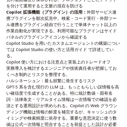
を分けて運用すると文脈の混在を防げる
Copilot 拡張機能（プラグイン）の活用：
外部サービス連
携プラグインを順次拡充中。検索・コード実行・外部ツー
ル連携をプラグイン経由で行うことで単体チャット以上の
作業自動化が実現できる。利用可能なプラグインはサイド
パネルのプラグインアイコンから確認する
Copilot Studio を用いたカスタムエージェントの構築につい
ては
Copilot Studio の使い方と活用ガイド
で詳述してい
る。
Copilot 使い方における注意点と実装上のトレードオフ
実務導入を検討するエンジニアや技術責任者が把握してお
くべき制約とリスクを整理する。
ハルシネーション：最も頻繁に発生するリスク
GPT-5 系を含む現行の LLM は、もっともらしい誤情報を高
い確信度で生成することがある。特に統計数値・固有名
詞・法律条文・リアルタイム情報は一次情報での確認を必
須とする運用設計が求められる。Copilot の Web グラウン
ディング機能は情報の鮮度を補完するが、キャッシュのタ
イミングや検索精度に依存する。重要な意思決定に使う数
値は公式一次情報と照合することを前提とした設計が必要