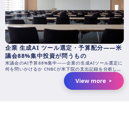
企業 生成AI ツール選定・予算配分——米
議会88%集中投資が問うもの
米議会のAI予算88%集中——企業の生成AIツール選定に
何を問いかけるか CNBCが米下院の支出記録を分析した
結果、2025年4月1日〜2026年3月31日の期...
View more
AIで、業務の生産性を変革しません
か？