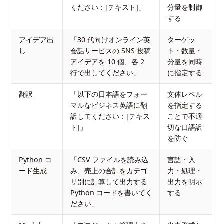
ください：[テキスト]」
分量を制御
する
アイデア出
「30 代向けオンライン英
ターゲッ
し
会話サービスの SNS 投稿
ト・数量・
アイデアを 10 個、各 2
分量を同時
行で出してください」
に指定する
翻訳
「以下の日本語をフォー
文体レベル
マルなビジネス英語に翻
を指定する
訳してください：[テキス
ことで不適
ト]」
切な口語訳
を防ぐ
Python コ
「CSV ファイルを読み込
言語・入
ード生成
み、売上の合計をカテゴ
力・処理・
リ別に計算して出力する
出力を明示
Python コードを書いてく
する
ださい」