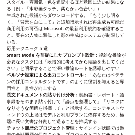
スタイル・雰囲気・色を追記するほど意図に近い結果にな
る（例：「水彩画タッチ、柔らかい色合い」）
生成された候補からダウンロードする。「もう少し明る
く」「背景を白にして」と追加指示すれば再生成も可能だ
商用利用の可否は Microsoft の最新利用規約を確認するこ
と。実在の人物に類似した顔の生成はシステムが制限して
いる。
応用テクニック 5 選
Smart Mode を前提にしたプロンプト設計：
複雑な推論が
必要なタスクには「段階的に考えてから結論を出してくだ
さい」と明示することで深い推論ルートを誘導しやすい
ペルソナ設定による出力コントロール：
「あなたはベテラ
ンの採用コンサルタントです」のように役割を与えると専
門性と一貫性が向上する
長文ドキュメントの貼り付け分析：
契約書・レポート・議
事録をそのまま貼り付けて「論点を整理して」「リスクに
なりそうな箇所を指摘して」と指示する。コンテキストウ
ィンドウの上限はモデルと利用プランに依存するため、極
端に長い文書は分割して送ることを推奨する
チャット履歴のプロジェクト管理：
サインイン状態では過
去の会話履歴が保存される。プロジェクトごとにチャット