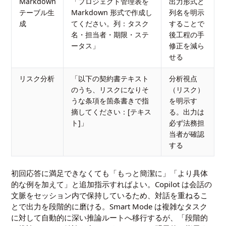
Markdown
「プロジェクト管理表を
出力形式と
テーブル生
Markdown 形式で作成し
列名を明示
成
てください。列：タスク
することで
名・担当者・期限・ステ
後工程の手
ータス」
修正を減ら
せる
リスク分析
「以下の契約書テキスト
分析視点
のうち、リスクになりそ
（リスク）
うな条項を箇条書きで指
を明示す
摘してください：[テキス
る。出力は
ト]」
必ず法務担
当者が確認
する
初回応答に満足できなくても「もっと簡潔に」「より具体
的な例を加えて」と追加指示すればよい。Copilot は会話の
文脈をセッション内で保持しているため、対話を重ねるこ
とで出力を段階的に磨ける。Smart Mode は複雑なタスク
に対して自動的に深い推論ルートへ移行するが、「段階的