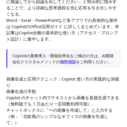
に推論してから結論を出してください」と明示的に指示す
ることで、より詳細な思考過程を含む応答を引き出しやす
くなる。
Word・Excel・PowerPointなど各アプリでの具体的な操作
は
CopilotのOffice活用ガイド
に詳しくまとめています。本
記事はCopilot全般の基本的な使い方（アクセス・プロンプ
ト設計）に集中します。
Copilotの業務導入・開発効率化をご検討の方は、AI開発
会社クリスタルメソッドの
無料相談
をご利用ください。
画像生成と応用テクニック：Copilot 使い方の実践的な深掘
り
画像生成の手順
Copilot のチャット内でテキストから画像を直接生成できる
（無料版でも 1 日あたり一定回数利用可能）。
チャットボックスに「〜の画像を作成して」と入力する
（例：「北欧風のシンプルなオフィスの画像を生成し
て」）