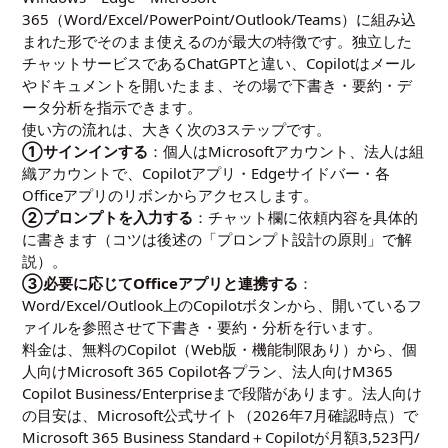
365（Word/Excel/PowerPoint/Outlook/Teams）に組み込
まれた形でそのまま使えるのが最大の特徴です。独立した
チャットサービスであるChatGPTと違い、Copilotはメール
やドキュメントを開いたまま、その場で下書き・要約・デ
ータ分析を指示できます。
使い方の流れは、大きく次の3ステップです。
①サインインする
：個人はMicrosoftアカウント、法人は組
織アカウントで、Copilotアプリ・Edgeサイドバー・各
Officeアプリのリボンからアクセスします。
②プロンプトを入力する
：チャット欄に依頼内容を具体的
に書きます（コツは後述の「プロンプト設計の原則」で解
説）。
③必要に応じてOfficeアプリと連携する
：
Word/Excel/Outlook上のCopilotボタンから、開いているフ
ァイルを参照させて下書き・要約・分析を行います。
料金は、無料のCopilot（Web版・機能制限あり）から、個
人向けMicrosoft 365 Copilot各プラン、法人向けM365
Copilot Business/Enterpriseまで段階があります。法人向け
の目安は、Microsoft公式サイト（2026年7月確認時点）で
Microsoft 365 Business Standard＋Copilotが月額3,523円/