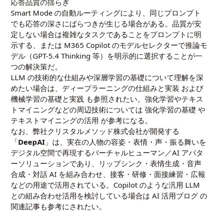
応答品質の揺らぎ
Smart Mode の自動ルーティングにより、同じプロンプト
でも応答の深さにばらつきが生じる場合がある。品質が安
定しない場合は複雑なタスクであることをプロンプトに明
示する、または M365 Copilot のモデルセレクターで推論モ
デル（GPT-5.4 Thinking 等）を明示的に選択することが一
つの解決策だ。
LLM の技術的な仕組みや深層学習の基礎について理解を深
めたい場合は、
ディープラーニングの仕組みと実装
および
機械学習の基礎と実践
も参照されたい。強化学習やテキス
トマイニングなどの周辺技術については
強化学習の基礎
や
テキストマイニングの活用
が参考になる。
なお、弊社クリスタルメソッド株式会社が開発する
「
DeepAI
」は、実在の人物の容姿・表情・声・振る舞いを
デジタル空間で再現するバーチャルヒューマン／AI アバタ
ーソリューションであり、リップシンク・表情生成・音声
合成・対話 AI を組み合わせ、接客・研修・面接練習・広報
などの用途で活用されている。Copilot のような汎用 LLM
との組み合わせ活用を検討している場合は
AI 活用ブログ
の
関連記事も参考にされたい。