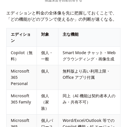
推論深度を自動切替する
エディションと料金の全体像を先に把握しておくことで、
「どの機能がどのプランで使えるか」の判断が速くなる。
エディショ
対象
主な機能
ン
Copilot（無
個人・
Smart Mode チャット・Web
料）
一般
グラウンディング・画像生成
Microsoft
個人
無料版より高い利用上限・
365
Office アプリ付属
Personal
Microsoft
個人
同上（AI 機能は契約者本人の
365 Family
（家
み・共有不可）
族）
Microsoft
個人パ
Word/Excel/Outlook 等での
365
ワーユ
Copilot 機能・AI エージェン