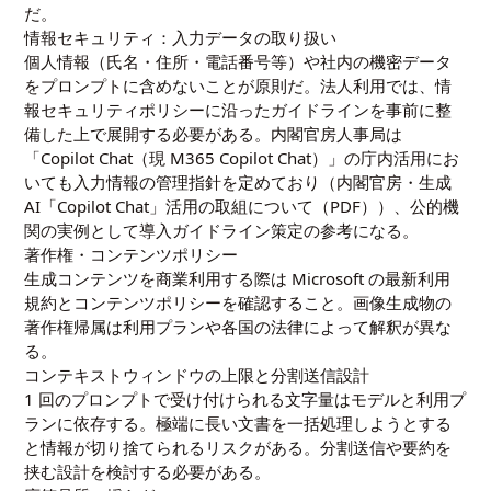
だ。
情報セキュリティ：入力データの取り扱い
個人情報（氏名・住所・電話番号等）や社内の機密データ
をプロンプトに含めないことが原則だ。法人利用では、情
報セキュリティポリシーに沿ったガイドラインを事前に整
備した上で展開する必要がある。内閣官房人事局は
「Copilot Chat（現 M365 Copilot Chat）」の庁内活用にお
いても入力情報の管理指針を定めており（
内閣官房・生成
AI「Copilot Chat」活用の取組について（PDF）
）、公的機
関の実例として導入ガイドライン策定の参考になる。
著作権・コンテンツポリシー
生成コンテンツを商業利用する際は Microsoft の最新利用
規約とコンテンツポリシーを確認すること。画像生成物の
著作権帰属は利用プランや各国の法律によって解釈が異な
る。
コンテキストウィンドウの上限と分割送信設計
1 回のプロンプトで受け付けられる文字量はモデルと利用プ
ランに依存する。極端に長い文書を一括処理しようとする
と情報が切り捨てられるリスクがある。分割送信や要約を
挟む設計を検討する必要がある。