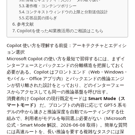
著作権・コンテンツポリシー
コンテキストウィンドウの上限と分割送信設計
応答品質の揺らぎ
参考文献
Copilotを使ったAI業務活用のご相談はこちら
Copilot 使い方を理解する前提：アーキテクチャとエディシ
ョン選択
Microsoft Copilot の使い方を最短で習得するには、まずイ
ンターフェースとバックエンドの分離構造を把握しておく
必要がある。Copilot はフロントエンド（Web・Windows・
モバイル・Office アプリ内）とバックエンドの推論エンジ
ンが切り離された設計をとっており、どのインターフェー
スからアクセスしても同一の推論基盤を呼び出す。
消費者向け Copilot の現行既定モードは
Smart Mode（ス
マートモード）
だ。プロンプトの内容に応じて GPT-5 系モ
デルの中から速さと推論深度を自動でルーティングする仕
組みで、利用者がモデルを毎回選ぶ必要がない（
Microsoft
公式・Smart Mode 解説、2026-06-08 取得
）。簡単な質問
には高速ルートを、長い推論を要する複雑なタスクには深