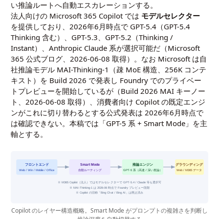
い推論ルートへ自動エスカレーションする。
法人向けの Microsoft 365 Copilot では
モデルセレクター
を提供しており、2026年6月時点で GPT-5.4（GPT-5.4
Thinking 含む）、GPT-5.3、GPT-5.2（Thinking /
Instant）、Anthropic Claude 系が選択可能だ（
Microsoft
365 公式ブログ、2026-06-08 取得
）。なお Microsoft は自
社推論モデル MAI-Thinking-1（疎 MoE 構造、256K コンテ
キスト）を Build 2026 で発表し Foundry でのプライベー
トプレビューを開始しているが（
Build 2026 MAI キーノー
ト、2026-06-08 取得
）、消費者向け Copilot の既定エンジ
ンがこれに切り替わるとする公式発表は 2026年6月時点で
は確認できない。本稿では「GPT-5 系 + Smart Mode」を主
軸とする。
フロントエンド
Smart Mode
推論エンジン
グラウンディング
Web / Win / Mobile / Office
自動ルーティング
GPT-5 系（高速 / 深い推論）
Web / M365 データ
※ M365 Copilot（法人）ではモデルセレクターで GPT-5.4 / Claude 等も選択可
※ MAI-Thinking-1 は 2026-06 時点で Foundry プレビュー段階
※ Copilot の旧称「Bing Chat / Bing AI」は廃止済み
Copilot のレイヤー構造概略。Smart Mode がプロンプトの複雑さを判断し