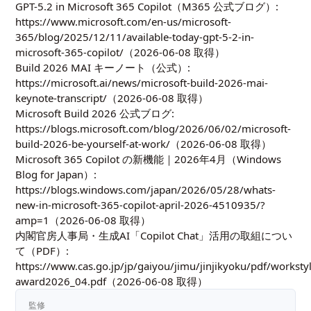
GPT-5.2 in Microsoft 365 Copilot（M365 公式ブログ）:
https://www.microsoft.com/en-us/microsoft-
365/blog/2025/12/11/available-today-gpt-5-2-in-
microsoft-365-copilot/
（2026-06-08 取得）
Build 2026 MAI キーノート（公式）:
https://microsoft.ai/news/microsoft-build-2026-mai-
keynote-transcript/
（2026-06-08 取得）
Microsoft Build 2026 公式ブログ:
https://blogs.microsoft.com/blog/2026/06/02/microsoft-
build-2026-be-yourself-at-work/
（2026-06-08 取得）
Microsoft 365 Copilot の新機能｜2026年4月（Windows
Blog for Japan）:
https://blogs.windows.com/japan/2026/05/28/whats-
new-in-microsoft-365-copilot-april-2026-4510935/?
amp=1
（2026-06-08 取得）
内閣官房人事局・生成AI「Copilot Chat」活用の取組につい
て（PDF）:
https://www.cas.go.jp/jp/gaiyou/jimu/jinjikyoku/pdf/worksty
award2026_04.pdf
（2026-06-08 取得）
監修