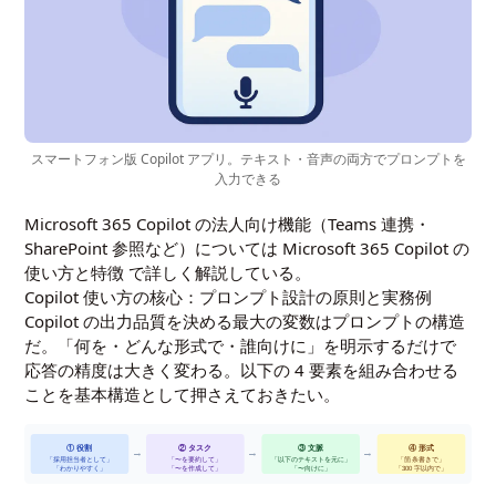
スマートフォン版 Copilot アプリ。テキスト・音声の両方でプロンプトを
入力できる
Microsoft 365 Copilot の法人向け機能（Teams 連携・
SharePoint 参照など）については
Microsoft 365 Copilot の
使い方と特徴
で詳しく解説している。
Copilot 使い方の核心：プロンプト設計の原則と実務例
Copilot の出力品質を決める最大の変数はプロンプトの構造
だ。「何を・どんな形式で・誰向けに」を明示するだけで
応答の精度は大きく変わる。以下の 4 要素を組み合わせる
ことを基本構造として押さえておきたい。
① 役割
② タスク
③ 文脈
④ 形式
→
→
→
「採用担当者として」
「〜を要約して」
「以下のテキストを元に」
「箇条書きで」
「わかりやすく」
「〜を作成して」
「〜向けに」
「300 字以内で」