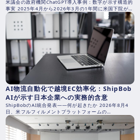
米議会の政府機関ChatGPT導入事例：数字が示す構造的
事実 2025年4月から2026年3月の1年間に米国下院が支
出したAI関連費用を、CNBCが下院支出記録...
AI物流自動化で越境EC効率化：ShipBob
AIが示す日本企業への実務的含意
ShipBobのAI統合発表——何が起きたか 2026年8月4
日、米フルフィルメントプラットフォームの
ShipBob（本社：シカゴ、2014年創業、CEO：Dh...