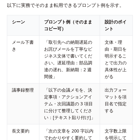
以下に実務でそのまま転用できるプロンプト例を示す。
シーン
プロンプト例（そのまま
設計のポイ
コピー可）
ント
メール下書
「取引先への納期遅延の
文体・理
き
お詫びメールを丁寧なビ
由・期日を
ジネス文体で書いてくだ
明示するこ
さい。遅延理由：部品調
とで出力の
達の遅れ、新納期：2 週
具体性が上
間後」
がる
議事録整理
「以下の会議メモを、決
出力フォー
定事項・アクションアイ
マットを項
テム・次回議題の 3 項目
目名で指定
に分けて整理してくださ
する
い：[テキスト貼り付け]」
長文要約
「次の文章を 200 字以内
文字数上限
でわかりやすく要約して
を明示して