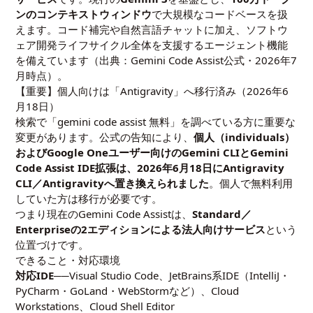
ンのコンテキストウィンドウ
で大規模なコードベースを扱
えます。コード補完や自然言語チャットに加え、ソフトウ
ェア開発ライフサイクル全体を支援するエージェント機能
を備えています（出典：
Gemini Code Assist公式
・2026年7
月時点）。
【重要】個人向けは「Antigravity」へ移行済み（2026年6
月18日）
検索で「gemini code assist 無料」を調べている方に重要な
変更があります。公式の告知により、
個人（individuals）
およびGoogle Oneユーザー向けのGemini CLIとGemini
Code Assist IDE拡張は、2026年6月18日にAntigravity
CLI／Antigravityへ置き換えられました
。個人で無料利用
していた方は移行が必要です。
つまり現在のGemini Code Assistは、
Standard／
Enterpriseの2エディションによる法人向けサービス
という
位置づけです。
できること・対応環境
対応IDE
──Visual Studio Code、JetBrains系IDE（IntelliJ・
PyCharm・GoLand・WebStormなど）、Cloud
Workstations、Cloud Shell Editor