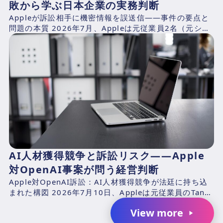
敗から学ぶ日本企業の実務判断
Appleが訴訟相手に機密情報を誤送信——事件の要点と
問題の本質 2026年7月、Appleは元従業員2名（元シニ
アシステムズエンジニアのChang Liuおよ...
AI人材獲得競争と訴訟リスク――Apple
対OpenAI事案が問う経営判断
Apple対OpenAI訴訟：AI人材獲得競争が法廷に持ち込
まれた構図 2026年7月10日、Appleは元従業員のTang
TanおよびChang Liuと、...
View more