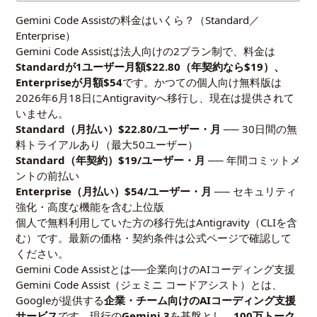
Gemini Code Assistの料金はいくら？（Standard／
Enterprise）
Gemini Code Assistは法人向けの2プラン制で、料金は
Standardが1ユーザー月額$22.80（年契約なら$19）、
Enterpriseが月額$54
です。かつての個人向け無料版は
2026年6月18日にAntigravityへ移行し、現在は提供されて
いません。
Standard（月払い）$22.80/ユーザー・月
── 30日間の無
料トライアルあり（最大50ユーザー）
Standard（年契約）$19/ユーザー・月
── 年間コミットメ
ントの前払い
Enterprise（月払い）$54/ユーザー・月
── セキュリティ
強化・高度な機能を含む上位版
個人で無料利用していた方の移行先はAntigravity（CLIを含
む）です。最新の価格・契約条件は
公式ページ
で確認して
ください。
Gemini Code Assistとは──企業向けのAIコーディング支援
Gemini Code Assist（ジェミニ コードアシスト）とは、
Googleが提供する
企業・チーム向けのAIコーディング支援
サービス
です。現行の
Gemini 3
を基盤とし、
100万トーク