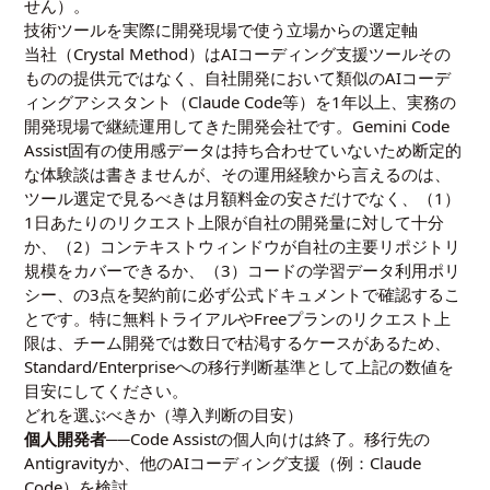
せん）。
技術ツールを実際に開発現場で使う立場からの選定軸
当社（Crystal Method）はAIコーディング支援ツールその
ものの提供元ではなく、自社開発において類似のAIコーデ
ィングアシスタント（Claude Code等）を1年以上、実務の
開発現場で継続運用してきた開発会社です。Gemini Code
Assist固有の使用感データは持ち合わせていないため断定的
な体験談は書きませんが、その運用経験から言えるのは、
ツール選定で見るべきは月額料金の安さだけでなく、（1）
1日あたりのリクエスト上限が自社の開発量に対して十分
か、（2）コンテキストウィンドウが自社の主要リポジトリ
規模をカバーできるか、（3）コードの学習データ利用ポリ
シー、の3点を契約前に必ず公式ドキュメントで確認するこ
とです。特に無料トライアルやFreeプランのリクエスト上
限は、チーム開発では数日で枯渇するケースがあるため、
Standard/Enterpriseへの移行判断基準として上記の数値を
目安にしてください。
どれを選ぶべきか（導入判断の目安）
個人開発者
──Code Assistの個人向けは終了。移行先の
Antigravityか、他のAIコーディング支援（例：
Claude
Code
）を検討