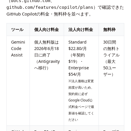
（
、
docs.github.com
）で確認できた
github.com/features/copilot/plans
GitHub Copilotの料金・無料枠を並べます。
ツール
個人向け料金
法人向け料金
無料枠
Gemini
個人無料版は
Standard
30日間
Code
2026年6月18
$22.80/月
の無料ト
Assist
日に終了
（年契約
ライアル
（Antigravity
$19）・
（最大
へ移行）
Enterprise
50ユー
$54/月
ザー）
※法人価格は変更
頻度が高いため、
契約前に必ず
Google Cloud公
式料金ページ
で最
新値を確認してく
ださい