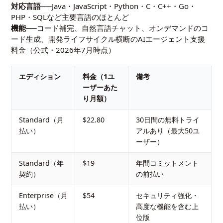
対応言語
──Java・JavaScript・Python・C・C++・Go・
PHP・SQLなど主要言語のほとんど
機能
──コード補完、自然言語チャット、オンデマンドのコ
ード生成、開発ライフサイクル横断の
AIエージェント
支援
料金（公式・2026年7月時点）
エディション
料金（1ユ
備考
ーザーあた
り月額）
Standard（月
$22.80
30日間の無料トライ
払い）
アルあり（最大50ユ
ーザー）
Standard（年
$19
年間コミットメント
契約）
の前払い
Enterprise（月
$54
セキュリティ強化・
払い）
高度な機能を含む上
位版