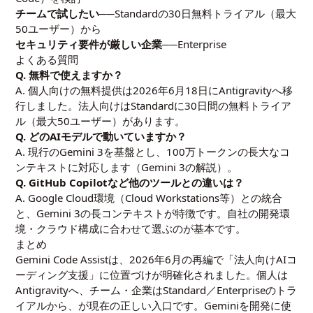
チームで試したい
──Standardの30日無料トライアル（最大
50ユーザー）から
セキュリティ要件が厳しい企業
──Enterprise
よくある質問
Q. 無料で使えますか？
A. 個人向けの無料提供は2026年6月18日にAntigravityへ移
行しました。法人向けはStandardに30日間の無料トライア
ル（最大50ユーザー）があります。
Q. どのAIモデルで動いていますか？
A. 現行のGemini 3を基盤とし、100万トークンの長大なコ
ンテキストに対応します（
Gemini 3の解説
）。
Q. GitHub Copilotなど他のツールとの違いは？
A. Google Cloud環境（Cloud Workstations等）との統合
と、Gemini 3の長コンテキストが特徴です。自社の開発環
境・クラウド構成に合わせて選ぶのが基本です。
まとめ
Gemini Code Assistは、2026年6月の再編で「法人向けAIコ
ーディング支援」に位置づけが明確化されました。個人は
Antigravityへ、チーム・企業はStandard／Enterpriseのトラ
イアルから、が現在の正しい入口です。Geminiを開発に使