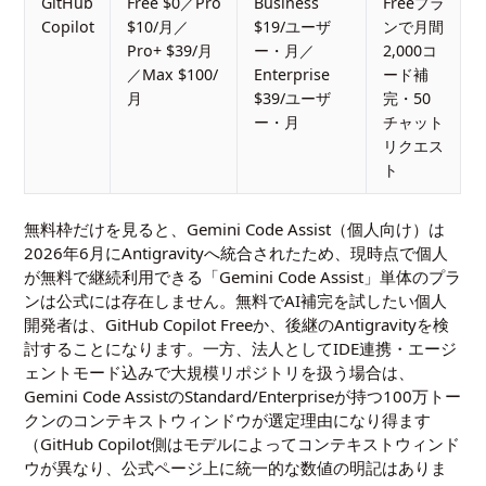
GitHub
Free $0／Pro
Business
Freeプラ
Copilot
$10/月／
$19/ユーザ
ンで月間
Pro+ $39/月
ー・月／
2,000コ
／Max $100/
Enterprise
ード補
月
$39/ユーザ
完・50
ー・月
チャット
リクエス
ト
無料枠だけを見ると、Gemini Code Assist（個人向け）は
2026年6月にAntigravityへ統合されたため、現時点で個人
が無料で継続利用できる「Gemini Code Assist」単体のプラ
ンは公式には存在しません。無料でAI補完を試したい個人
開発者は、GitHub Copilot Freeか、後継のAntigravityを検
討することになります。一方、法人としてIDE連携・エージ
ェントモード込みで大規模リポジトリを扱う場合は、
Gemini Code AssistのStandard/Enterpriseが持つ100万トー
クンのコンテキストウィンドウが選定理由になり得ます
（GitHub Copilot側はモデルによってコンテキストウィンド
ウが異なり、公式ページ上に統一的な数値の明記はありま