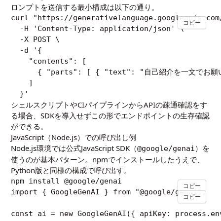
ロンプトを送信する最小構成は以下の通り。
curl "https://generativelanguage.googleapis.com
コピー
  -H 'Content-Type: application/json' \

  -X POST \

  -d '{

    "contents": [

      { "parts": [ { "text": "自己紹介を一文でお願
    ]

  }'
シェルスクリプトやCIパイプラインからAPIの疎通確認をす
る場合、SDKを導入せずこの形でエンドポイントの生存確認
ができる。
JavaScript（Node.js）での呼び出し例
Node.js環境では公式JavaScript SDK（
）を
@google/genai
使うのが基本パターン。npmでインストールしたうえで、
Python版と同様の構成で呼び出す。
npm install @google/genai
コピー
import { GoogleGenAI } from "@google/genai";

コピー
const ai = new GoogleGenAI({ apiKey: process.en