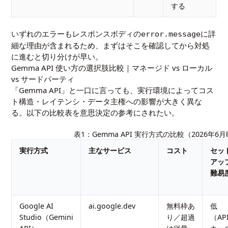
する
いずれのエラーもレスポンスボディの
に詳
error.message
細な理由が含まれるため、まずはそこを確認してから対処
に進むと切り分けが早い。
Gemma API 使い方の選択肢比較｜マネージド vs ローカル
vs サードパーティ
「Gemma API」と一口に言っても、実行環境によってコス
ト構造・レイテンシ・データ主権への影響が大きく異な
る。以下の比較表を意思決定の参考にされたい。
表1：Gemma API 実行方式の比較（2026年6
実行方式
主なサービス
コスト
セッ
アッ
難易
Google AI
ai.google.dev
無料枠あ
低
Studio（Gemini
り／超過
（AP