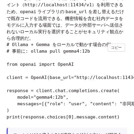
イント（
）を利用できる
http://localhost:11434/v1
ため、
ライブラリの
を差し替えるだけ
openai
base_url
で既存コードを流用できる。機密情報を含む社内データを
モデルに入力する場面では、データが外部サーバへ送信さ
れないローカル実行を選択することがセキュリティ観点か
ら合理的だ。
# Ollama + Gemma をローカルで動かす場合の例

コピー
# 事前に: ollama pull gemma4:12b

from openai import OpenAI

client = OpenAI(base_url="http://localhost:1143
response = client.chat.completions.create(

    model="gemma4:12b",

    messages=[{"role": "user", "content": "
)
