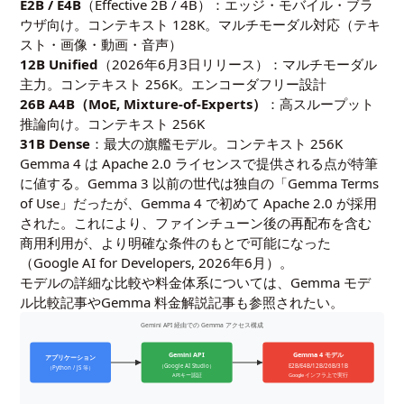
E2B / E4B
（Effective 2B / 4B）：エッジ・モバイル・ブラ
ウザ向け。コンテキスト 128K。マルチモーダル対応（テキ
スト・画像・動画・音声）
12B Unified
（2026年6月3日リリース）：マルチモーダル
主力。コンテキスト 256K。エンコーダフリー設計
26B A4B（MoE, Mixture-of-Experts）
：高スループット
推論向け。コンテキスト 256K
31B Dense
：最大の旗艦モデル。コンテキスト 256K
Gemma 4 は Apache 2.0 ライセンスで提供される点が特筆
に値する。Gemma 3 以前の世代は独自の「Gemma Terms
of Use」だったが、Gemma 4 で初めて Apache 2.0 が採用
された。これにより、ファインチューン後の再配布を含む
商用利用が、より明確な条件のもとで可能になった
（Google AI for Developers, 2026年6月）。
モデルの詳細な比較や料金体系については、
Gemma モデ
ル比較記事
や
Gemma 料金解説記事
も参照されたい。
Gemini API 経由での Gemma アクセス構成
Gemini API
Gemma 4 モデル
アプリケーション
（Google AI Studio）
E2B/E4B/12B/26B/31B
（Python / JS 等）
APIキー認証
Google インフラ上で実行