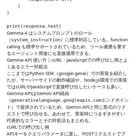
    )

)

Gemma 4 はシステムプロンプトのロール
（
）に標準対応している。function
system_instruction
calling も標準サポートされているため、ツール連携を要す
るエージェント用途にも直接適用できる。
Gemma API 使い方｜cURL・JavaScriptでの呼び出し例とよ
くあるエラー対処法
ここまではPython SDK（google-genai）での実装を紹介し
たが、サーバーサイドの動作確認や、Node.js環境での実装
ではcURLやJavaScriptで直接呼び出したいケースも多い。
Gemma APIはGemini API経由
（
エンドポイン
generativelanguage.googleapis.com
ト）で提供されているため、Gemini APIと同じ形式のリク
エストで呼び出せる。あわせて、実装時につまずきやすい
代表的なエラーとその対処法もまとめる。
cURLでの呼び出し例
APIキーをクエリパラメータに渡し、POSTリクエストでプ