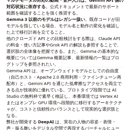
対応状況に依存する
。公式ドキュメントで最新のサポート
範囲を確認することを強く推奨する。
Gemma 3 以前のモデルはレガシー扱い
。既存コードが旧
モデルを指している場合、モデル名と動作の変化を確認し
た上で移行計画を立てること。
他のクローズド API との比較検討をする際は、
Claude API
の料金・使い方記事
や
Grok API の解説
も参照することで、
選択肢の全体像を把握できる。また、Gemma の基本的な
概要については
Gemma 概要記事
、最新情報の一覧は
ブロ
グトップ
を参照されたい。
Gemma API は、オープンウェイトモデルとしての自由度
（自己ホスト・Apache 2.0 商用利用・ファインチューン再
配布）と、Gemini API を通じた低摩擦なアクセスを両立で
きる点が技術的に優れている。プロトタイプ段階では AI
Studio の無料枠で素早く検証し、本番環境では Vertex AI
またはオンプレ GPU 環境へ段階的に移行するアーキテクチ
ャが、コストと信頼性のバランスとして現実的な選択肢と
なる。
弊社が開発する
DeepAI
は、実在の人物の容姿・表情・
声・振る舞いをデジタル空間で再現するバーチャルヒュー