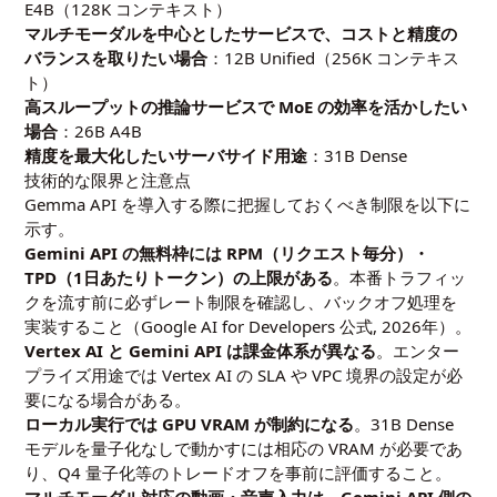
E4B（128K コンテキスト）
マルチモーダルを中心としたサービスで、コストと精度の
バランスを取りたい場合
：12B Unified（256K コンテキス
ト）
高スループットの推論サービスで MoE の効率を活かしたい
場合
：26B A4B
精度を最大化したいサーバサイド用途
：31B Dense
技術的な限界と注意点
Gemma API を導入する際に把握しておくべき制限を以下に
示す。
Gemini API の無料枠には RPM（リクエスト毎分）・
TPD（1日あたりトークン）の上限がある
。本番トラフィッ
クを流す前に必ずレート制限を確認し、バックオフ処理を
実装すること（Google AI for Developers 公式, 2026年）。
Vertex AI と Gemini API は課金体系が異なる
。エンター
プライズ用途では Vertex AI の SLA や VPC 境界の設定が必
要になる場合がある。
ローカル実行では GPU VRAM が制約になる
。31B Dense
モデルを量子化なしで動かすには相応の VRAM が必要であ
り、Q4 量子化等のトレードオフを事前に評価すること。
マルチモーダル対応の動画・音声入力は、Gemini API 側の