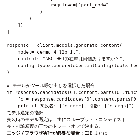
                required=["part_code"]

            )

        )

    ])

]

response = client.models.generate_content(

    model="gemma-4-12b-it",

    contents="ABC-001の在庫は何個ありますか？",

    config=types.GenerateContentConfig(tools=too
)

# モデルがツール呼び出しを選択した場合

if response.candidates[0].content.parts[0].funct
    fc = response.candidates[0].content.parts[0]
モデル選定の指針
実装時のモデル選定は、主にスループット・コンテキスト
長・推論精度の三つのトレードオフで決まる。
エッジ / ブラウザ実行が必要な場合
：E2B または