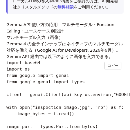
ローカルLLMの導入やRAG構築をご検討の方は、AI開発会
社クリスタルメソッドの
無料相談
をご利用ください。
Gemma API 使い方の応用｜マルチモーダル・Function
Calling・ユースケース別設計
マルチモーダル入力（画像）
Gemma 4 の全ラインナップはネイティブのマルチモーダル
対応を備える（Google AI for Developers, 2026年6月）。
Gemini API 経由では以下のように画像を入力できる。
import base64

コピー
import os

from google import genai

from google.genai import types

client = genai.Client(api_key=os.environ["GOOGLE
with open("inspection_image.jpg", "rb") as f:

    image_bytes = f.read()

image_part = types.Part.from_bytes(
