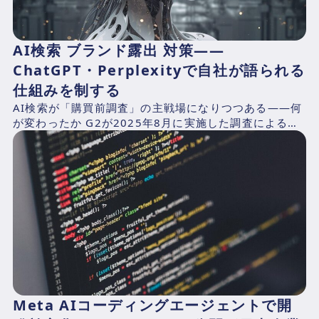
AI検索 ブランド露出 対策——
ChatGPT・Perplexityで自社が語られる
仕組みを制する
AI検索が「購買前調査」の主戦場になりつつある——何
が変わったか G2が2025年8月に実施した調査による
と、B2Bソフトウェアバイヤーの87%がAIチャットボ...
Meta AIコーディングエージェントで開