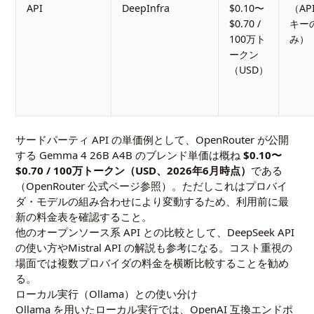
API
DeepInfra
$0.10〜
（AP
$0.70 /
キー
100万ト
み）
ークン
（USD）
サードパーティ API の単価例として、OpenRouter が公開
する Gemma 4 26B A4B のブレンド単価は概ね
$0.10〜
$0.70 / 100万トークン（USD、2026年6月時点）
である
（OpenRouter 公式ページ参照）。ただしこれはプロバイ
ダ・モデルの組み合わせにより変動するため、利用前に最
新の料金表を確認すること。
他のオープンソース系 API との比較として、
DeepSeek API
の使い方
や
Mistral API の解説
も参考になる。コスト重視の
場面では複数プロバイダの料金を横断比較することを勧め
る。
ローカル実行（Ollama）との使い分け
Ollama を用いたローカル実行では、OpenAI 互換エンドポ