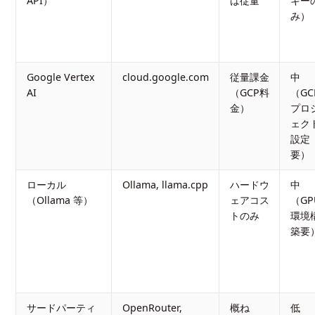
API）
は従量
キー
み）
Google Vertex
cloud.google.com
従量課金
中
AI
（GCP料
（GC
金）
プロ
ェク
設定
要）
ローカル
Ollama, llama.cpp
ハードウ
中
（Ollama 等）
ェアコス
（GP
トのみ
環境
築要
サードパーティ
OpenRouter,
概ね
低