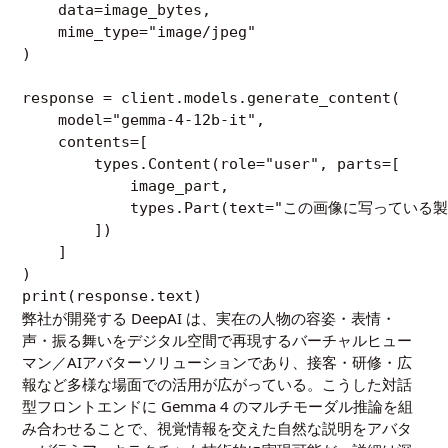
    data=image_bytes,

    mime_type="image/jpeg"

)

response = client.models.generate_content(

    model="gemma-4-12b-it",

    contents=[

        types.Content(role="user", parts=[

            image_part,

            types.Part(text="この画像に写っ
        ])

    ]

)

弊社が開発する DeepAI は、実在の人物の容姿・表情・
声・振る舞いをデジタル空間で再現するバーチャルヒュー
マン／AIアバターソリューションであり、接客・研修・広
報など多様な場面での活用が広がっている。こうした対話
型フロントエンドに Gemma 4 のマルチモーダル推論を組
み合わせることで、視覚情報を交えた自然な説明をアバタ