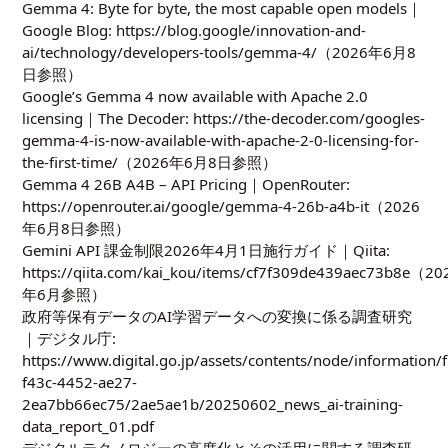
Gemma 4: Byte for byte, the most capable open models｜
Google Blog:
https://blog.google/innovation-and-
ai/technology/developers-tools/gemma-4/
（2026年6月8
日参照）
Google’s Gemma 4 now available with Apache 2.0
licensing｜The Decoder:
https://the-decoder.com/googles-
gemma-4-is-now-available-with-apache-2-0-licensing-for-
the-first-time/
（2026年6月8日参照）
Gemma 4 26B A4B – API Pricing｜OpenRouter:
https://openrouter.ai/google/gemma-4-26b-a4b-it
（2026
年6月8日参照）
Gemini API 課金制限2026年4月1日施行ガイド｜Qiita:
https://qiita.com/kai_kou/items/cf7f309de439aec73b8e
（20
年6月参照）
政府等保有データのAI学習データへの変換に係る調査研究
｜デジタル庁:
https://www.digital.go.jp/assets/contents/node/information/
f43c-4452-ae27-
2ea7bb66ec75/2ae5ae1b/20250602_news_ai-training-
data_report_01.pdf
デジタルテクノロジーの高度化とその活用に関する調査研