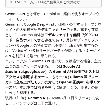
LLM・ローカルLLMの業務導入をご検討の方へ
Gemma API とは何か｜Gemini API 経由で使うオープンウ
ェイトモデル
Gemma は Google DeepMind が開発・公開するオープンウ
ェイトの大規模言語モデルファミリーである。重要な前提
として、Gemma 自体は
モデルウェイトを無料でダウンロ
ード・自己ホストできる
存在であり、月額サブスクリプシ
ョンや Google との特別契約は不要だ。課金が発生するの
は、Vertex AI や各種サードパーティが提供するマネージド
API を利用する場合に限られる。
エンジニアが「Gemma API 使い方」を検索する場合、主に
二つのユースケースがある。一つは
Google AI
Studio（ai.google.dev）の Gemini API 経由でホスト型
アクセスを利用するケース
、もう一つは
Ollama 等でロー
カルに立ち上げたモデルに対してOpenAI互換APIを叩くケ
ース
だ。本記事では前者を中心に解説しつつ、後者との使
い分けも整理する。
現行の主力は
Gemma 4
（2026年3月31日リリース）であ
る。ラインナップは以下の通り。