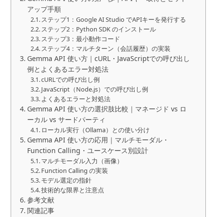
アップ手順
ステップ1：Google AI Studio でAPIキーを発行する
ステップ2：Python SDK のインストール
ステップ3：最小動作コード
ステップ4：マルチターン（会話履歴）の実装
Gemma API 使い方｜cURL・JavaScriptでの呼び出し
例とよくあるエラー対処法
cURLでの呼び出し例
JavaScript（Node.js）での呼び出し例
よくあるエラーと対処法
Gemma API 使い方の選択肢比較｜マネージド vs ロ
ーカル vs サードパーティ
ローカル実行（Ollama）との使い分け
Gemma API 使い方の応用｜マルチモーダル・
Function Calling・ユースケース別設計
マルチモーダル入力（画像）
Function Calling の実装
モデル選定の指針
技術的な限界と注意点
参考文献
関連記事