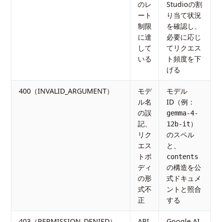
のレ
Studioの割
ート
り当て状況
制限
を確認し、
に達
必要に応じ
して
てリクエス
いる
ト頻度を下
げる
400（INVALID_ARGUMENT）
モデ
モデル
ル名
ID（例：
の誤
gemma-4-
記、
）
12b-it
リク
のスペル
エス
と、
トボ
contents
ディ
の構造を公
の形
式ドキュメ
式不
ントと照合
正
する
403（PERMISSION_DENIED）
API
Google AI