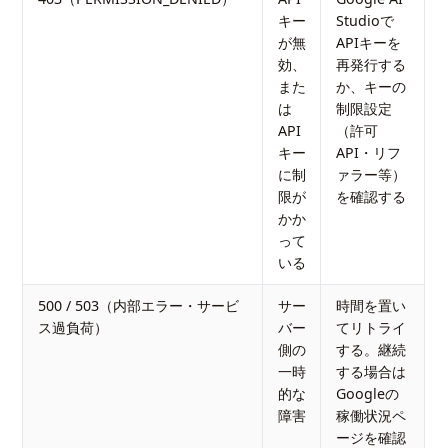
キー
Studioで
が無
APIキーを
効、
再発行する
また
か、キーの
は
制限設定
API
（許可
キー
API・リフ
に制
ァラー等）
限が
を確認する
かか
って
いる
500 / 503（内部エラー・サービ
サー
時間を置い
ス過負荷）
バー
てリトライ
側の
する。継続
一時
する場合は
的な
Googleの
障害
稼働状況ペ
ージを確認