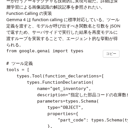
ーが行うアーキテクチャも技術的に実現可能だ。詳細は
深
層学習による画像認識の解説記事
を参照されたい。
Function Calling の実装
Gemma 4 は function calling に標準対応している。ツール
定義を渡すと、モデルが呼び出すべき関数名と引数を JSON
で返すため、サーバサイドで実行した結果を再度モデルに
渡すループを実装することで、エージェント的な挙動が得
られる。
from google.genai import types

コピー
# ツール定義

tools = [

    types.Tool(function_declarations=[

        types.FunctionDeclaration(

            name="get_inventory",

            description="指定した部品コードの在庫数
            parameters=types.Schema(

                type="OBJECT",

                properties={

                    "part_code": types.Schema
                },
