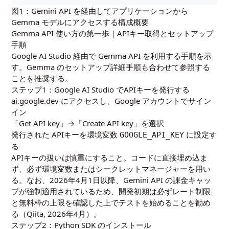
図1：Gemini API を経由してアプリケーションから
Gemma モデルにアクセスする構成概要
Gemma API 使い方の第一歩｜APIキー取得とセットアップ
手順
Google AI Studio 経由で Gemma API を利用する手順を示
す。
Gemma のセットアップ詳細手順
も合わせて参照する
ことを推奨する。
ステップ1：Google AI Studio でAPIキーを発行する
ai.google.dev
にアクセスし、Google アカウントでサイン
イン
「Get API key」→「Create API key」を選択
発行された APIキーを環境変数
に設定す
GOOGLE_API_KEY
る
APIキーの扱いは慎重にすること。コードに直接埋め込ま
ず、必ず環境変数またはシークレットマネージャーを用い
る。なお、2026年4月1日以降、Gemini API の課金キャッ
プが強制適用されているため、開発初期は必ずレート制限
と無料枠の上限を確認した上でテストを始めることを勧め
る（Qiita, 2026年4月）。
ステップ2：Python SDK のインストール