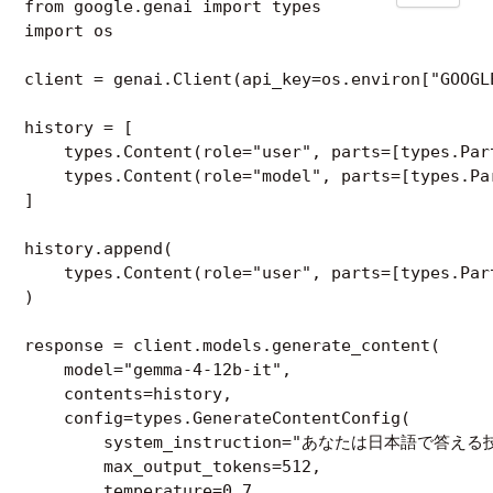
from google.genai import types

import os

client = genai.Client(api_key=os.environ["GOOGLE
history = [

    types.Content(role="user", parts=[types.P
    types.Content(role="model", parts=[typ
]

history.append(

    types.Content(role="user", parts=[typ
)

response = client.models.generate_content(

    model="gemma-4-12b-it",

    contents=history,

    config=types.GenerateContentConfig(

        system_instruction="あなたは日本語で答
        max_output_tokens=512,

        temperature=0.7,
