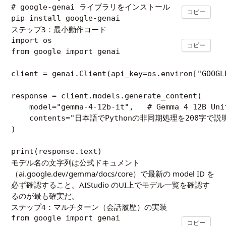
# google-genai ライブラリをインストール

コピー
ステップ3：最小動作コード
import os

コピー
from google import genai

client = genai.Client(api_key=os.environ["GOOGLE
response = client.models.generate_content(

    model="gemma-4-12b-it",   # Gemma 4 12B Un
    contents="日本語でPythonの非同期処理を200字で
)

モデル名の文字列は公式ドキュメント
（
ai.google.dev/gemma/docs/core
）で最新の model ID を
必ず確認すること。AIStudio のUI上でモデル一覧を確認す
るのが最も確実だ。
ステップ4：マルチターン（会話履歴）の実装
from google import genai

コピー