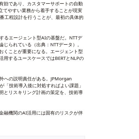
とが有効であり、カスタマーサポートの自動
が立てやすい業務から着手することが現実
で本番工程設計を行うことが、最初の具体的
的に実行するエージェント型AIの基盤だ。NTTデ
論じられている（出典：NTTデータ）。
おくことが重要になる。エージェント型
活用するユースケースでは
BERTとNLPの
への説明責任がある。JPMorgan
この問題が「技術導入後に対処すればよい課題」
明とリスキリング計画の策定を、技術導
金融機関のAI活用には固有のリスクが伴