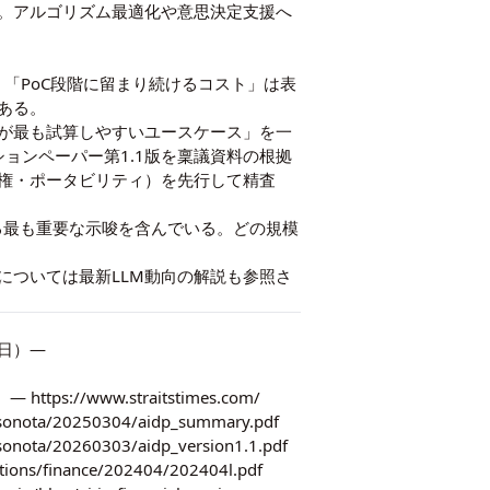
。アルゴリズム最適化や意思決定支援へ
、「PoC段階に留まり続けるコスト」は表
ある。
が最も試算しやすいユースケース」を一
ョンペーパー第1.1版を稟議資料の根拠
権・ポータビリティ）を先行して精査
ける最も重要な示唆を含んでいる。どの規模
向については
最新LLM動向の解説
も参照さ
月17日）—
— https://www.straitstimes.com/
a/20250304/aidp_summary.pdf
20260303/aidp_version1.1.pdf
finance/202404/202404l.pdf