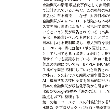
金融機関AI活用 収益化事例として参照
て設計されているからだ。この発想の転
収益化に至る構造——なぜ「財務目標の
金融機関がAIをパイロット段階から本格
ス業界向け調査によると、AI活用で成
いるという知見が報告されている（出典：N
産化」を経営レベルで具体化したアプロ
日本における規制環境も、導入判断を後押
し、2026年3月には第1.1版を更新
として活用できる（出典：金融庁）。財務
策サイドでも認識されている（出典：財
普及の実態についても、BP PLATIN
生成AIを業務で利用していたと報告されて
の移行」を先行できた組織が競争優位を
AI・機械学習の技術基盤を体系的に押
日本の金融機関が収益化事例から引き出
HSBC×Google提携を「海外の話
論点を以下に整理する。
第一の軸：ユースケースの財務設計を着
HSBCが各プロジェクトに収益・効率