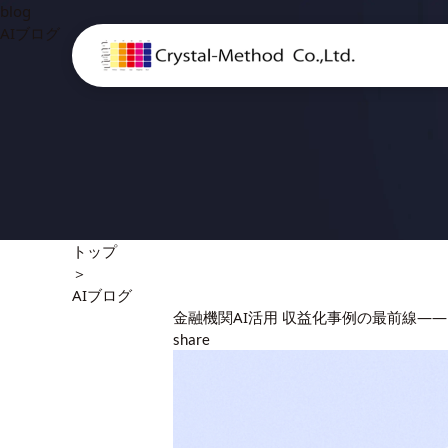
blog
AIブログ
トップ
＞
AIブログ
金融機関AI活用 収益化事例の最前線——H
share