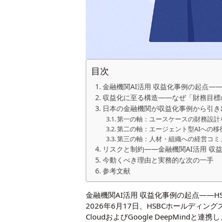
目次
金融機関AI活用 収益化事例の起点——
収益化に至る構造——なぜ「財務目標
日本の金融機関が収益化事例から引き
第一の軸：ユースケースの財務設計
第二の軸：エージェント型AIへの
第三の軸：人材・組織への経営コミ
リスクと制約——金融機関AI活用 収
今動くべき理由と実務的な次の一手
参考文献
金融機関AI活用 収益化事例の起点——HS
2026年6月17日、HSBCホールディング
CloudおよびGoogle DeepMindと連携