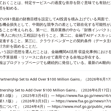
ておくことは、特定サービスへの過度な依存を防ぐ意味でも有効だ
照を勧める。
US$1億超の財務目標を設定してAI投資を積み上げている局面で
る機会損失として、中期的な競争力の差として顕在化する可能性が
ることが考えられる。第一に、既存業務の中から「財務インパクト
番導入に向けた工程設計を行うこと。第二に、金融庁AIディスカッシ
促進すること。第三に、クラウドベンダーとの契約条件（データ主
計方針を固めることだ。
という設計思想を選んだことは、金融機関AI活用 収益化事例にお
の予算規模・リソースに合わせて適用できる余地は存在する。
報は
ブログトップページ
でも継続的に発信している。最新のAI動
 Partnership Set to Add Over $100 Million Gains」（2026年6
artnership Set to Add Over $100 Million Gains」（2026年6月17日）
025年3月4日）— https://www.fsa.go.jp/news/r6/sonot
026年3月3日）— https://www.fsa.go.jp/news/r7/sonota/
24年4月）— https://www.mof.go.jp/public_relations/