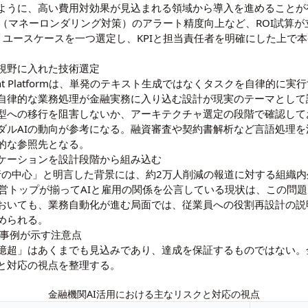
が指摘するように、高い費用対効果が見込まれる領域から導入を進めるこ
L（マネーロンダリング対策）のアラート精度向上など、ROI試算
nt）。ユースケースを一つ選定し、KPIと担当責任者を明確にした上
を視野に入れた技術選定
ise Agent Platformは、単発のテキスト生成ではなくタスクを自律
る自律的な業務処理が金融実務に入り込む設計が現実のテーマとして
型への移行を阻害しないか、アーキテクチャ選定の段階で確認して
ダルAIの動向
が参考になる。融資審査や契約書解析など言語処理を
的な参照先となる。
ケーションを設計段階から組み込む
銀行の中心」と明言した背景には、約2万人削減の報道に対する組織内外
n Sachsの経営トップが揃ってAIと雇用の関係を公言している現状は、
おいても、業務自動化が進む局面では、従業員への役割再設計の説
められる。
化事例が示す注意点
$1億超」はあくまでも見込みであり、達成を保証するものではない。
と対応の視点を整理する。
金融機関AI活用における主なリスクと対応の視点