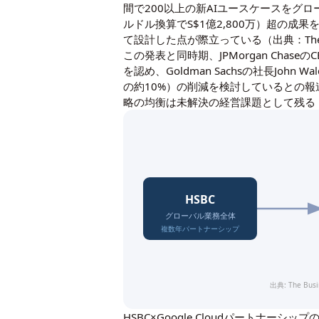
間で200以上の新AIユースケースをグ
ルドル換算でS$1億2,800万）超の
て設計した点が際立っている（出典：The Busine
この発表と同時期、JPMorgan ChaseのC
を認め、Goldman Sachsの社長Jo
の約10%）の削減を検討しているとの報道が
略の均衡は未解決の経営課題として残る（出典：The 
HSBC
グローバル業務全体
複数年パートナーシップ
出典: The Busi
HSBC×Google Cloudパートナーシ