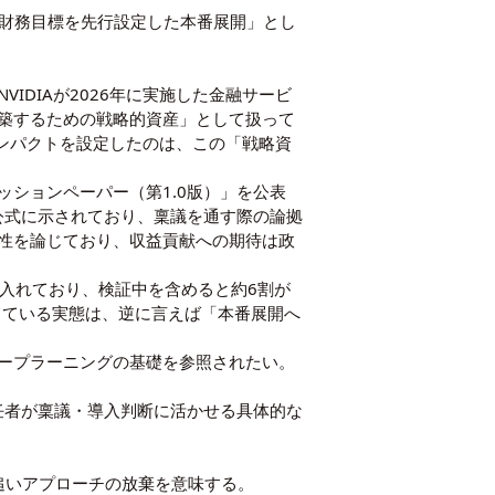
「財務目標を先行設定した本番展開」とし
IDIAが2026年に実施した金融サービ
構築するための戦略的資産」として扱って
務インパクトを設定したのは、この「戦略資
ッションペーパー（第1.0版）」を公表
が公式に示されており、稟議を通す際の論拠
長性を論じており、収益貢献への期待は政
取り入れており、検証中を含めると約6割が
まっている実態は、逆に言えば「本番展開へ
ープラーニングの基礎
を参照されたい。
責任者が稟議・導入判断に活かせる具体的な
追いアプローチの放棄を意味する。