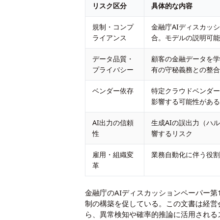
リスク区分
具体的な内容
規制・コンプ
金融庁AIディスカッ
ライアンス
合。モデルの説明可
データ品質・
顧客の金融データを
プライバシー
有の守秘義務との整
ベンダー依存
特定クラウドベンダ
影響する可能性があ
AI出力の信頼
生成AIの誤出力（ハ
性
響するリスク
雇用・組織変
業務自動化に伴う役
革
金融庁のAIディスカッションペーパー第
制の構築を促している。この文書は経営
ら、異常検知や確率的推論に活用される