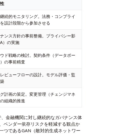
向性
の継続的モニタリング。法務・コンプライ
門を設計段階から参加させる
バナンス方針の事前整備。プライバシー影
IA）の実施
ラウド戦略の検討。契約条件（データポー
ィ）の事前精査
るレビューフローの設計。モデル評価・監
構築
ング計画の策定。変更管理（チェンジマネ
）の組織的推進
上で、金融機関に対し継続的なガバナンス体
、ベンダー依存リスクを軽減する観点か
一つである
GAN（敵対的生成ネットワー