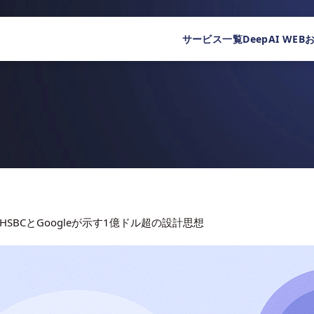
サービス一覧
DeepAI WEB
SBCとGoogleが示す1億ドル超の設計思想