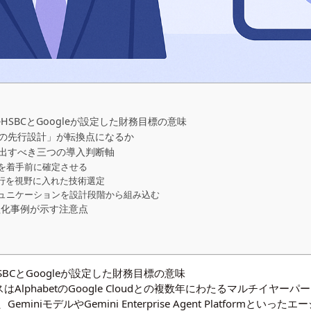
HSBCとGoogleが設定した財務目標の意味
の先行設計」が転換点になるか
出すべき三つの導入判断軸
を着手前に確定させる
移行を視野に入れた技術選定
ュニケーションを設計段階から組み込む
益化事例が示す注意点
BCとGoogleが設定した財務目標の意味
スはAlphabetのGoogle Cloudとの複数年にわたるマルチイヤー
し、GeminiモデルやGemini Enterprise Agent Platfor