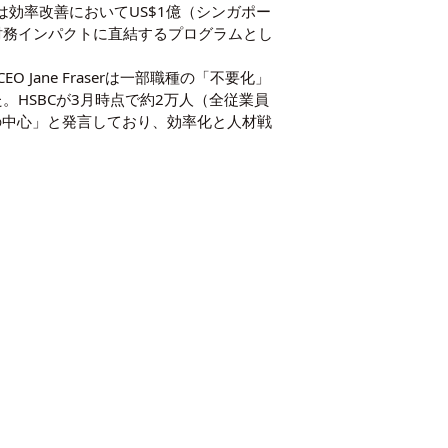
は効率改善においてUS$1億（シンガポー
く財務インパクトに直結するプログラムとし
CEO Jane Fraserは一部職種の「不要化」
した。HSBCが3月時点で約2万人（全従業員
が銀行の中心」と発言しており、効率化と人材戦