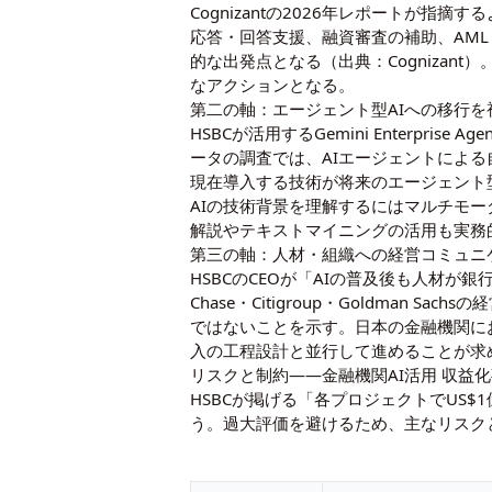
Cognizantの2026年レポート
応答・回答支援、融資審査の補助、AM
的な出発点となる（出典：Cogniza
なアクションとなる。
第二の軸：エージェント型AIへの移行
HSBCが活用するGemini Enterpr
ータの調査では、AIエージェントによ
現在導入する技術が将来のエージェント
AIの技術背景を理解するには
マルチモー
解説
や
テキストマイニングの活用
も実務
第三の軸：人材・組織への経営コミュニ
HSBCのCEOが「AIの普及後も人材が
Chase・Citigroup・Goldma
ではないことを示す。日本の金融機関に
入の工程設計と並行して進めることが求
リスクと制約——金融機関AI活用 収益
HSBCが掲げる「各プロジェクトでUS
う。過大評価を避けるため、主なリスク