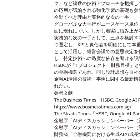
ク）
など複数の技術アプローチを把握し
の応用が議論される
強化学習の基礎
も参
今動くべき理由と実務的な次の一手
グローバルな大手行がユースケース単位で
面に現れにくい。しかし着実に積み上が
実務的な次の一手として、三点を検討す
つ選定し、KPIと責任者を明確にして本
として活用し、経営会議での意思決定を
し、特定技術への過度な依存を避ける設
HSBCが「1プロジェクト＝財務目標」
の金融機関であれ、同じ設計思想を自社
金融AI活用の技術・事例に関する最新情
れたい。
参考文献
The Business Times「HSBC, Google AI
https://www.businesstimes.com.sg/
The Straits Times「HSBC, Google AI P
金融庁「AIディスカッションペーパー（第1.0版）」（2
金融庁「AIディスカッションペーパー（第1.1版）」（2
財務省「金融機関における生成AIの成長性について」（20