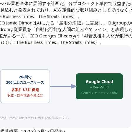
ローバル業務全体に展開する計画だ。各プロジェクト単位で収益また
成果を見込むと発表されており、AIを定性的な取り組みとしてではな
ss Times、The Straits Times）。
EO Jamie DimonはAIによる「雇用の消滅」に言及し、Citigroupの
hn Waldronは従業員を「自動化可能な人間の組み立てライン」と表現
ある一方、CEO Georges Elhederyは「AI普及後も人材
Business Times、The Straits Times）。
2年間で
Google Cloud
200以上のユースケース
+ DeepMind
各案件 US$1億超
Gemini / エージェント型AI
収益・効率改善を見込む
ness Times / The Straits Times（2026年6月17日）
ップの構造概要（2026年6月17日発表）