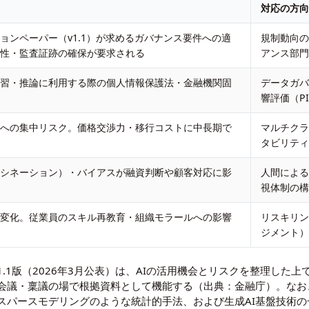
対応の方
ションペーパー（v1.1）が求めるガバナンス要件への適
規制動向
能性・監査証跡の確保が要求される
アンス部
学習・推論に利用する際の個人情報保護法・金融機関固
データガ
合
響評価（P
ーへの集中リスク。価格交渉力・移行コストに中長期で
マルチク
る
タビリテ
ルシネーション）・バイアスが融資判断や顧客対応に影
人間によ
視体制の
割変化。従業員のスキル再教育・組織モラールへの影響
リスキリ
ジメント
1.1版（2026年3月公表）は、AIの活用機会とリスクを整理した
会議・稟議の場で根拠資料として機能する（出典：金融庁）。なお
スパースモデリング
のような統計的手法、および生成AI基盤技術の