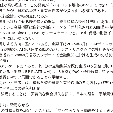
価値が高い理由は、この発表が「パイロット規模のPoC」ではなく
換こそが、日本の経営・事業責任者が今参照すべき核心である。
先行設計」が転換点になるか
運用へ移行させる際の最大の壁は、成果指標の後付け設計にある。NV
功している金融機関は自社の独自データを「差別化されたAI商品を
VIDIA Blog）。HSBCがユースケースごとにUS$1億超の財
ーチにほかならない。
しする方向に整いつつある。金融庁は2025年3月に「AIディスカ
した。金融機関がAIを活用する際のガバナンス・リスク管理の枠組み
省も2024年4月公表のレポートで金融機関における生成AIの成
務省）。
UMのアンケートによると、約3割の金融機関が既に生成AIを業務に
いる（出典：BP PLATINUM）。大多数がPoC・検証段階に留
獲得しやすい局面であることを示唆する。
さえたい担当者には、
機械学習の概要と業務適用の考え方
および
ディ
すべき三つの導入判断軸
」として静観することは、実質的な機会損失を招く。日本の経営・事業
手前に確定させる
改善の財務目標を設定したことは、「やってみてから効果を測る」後