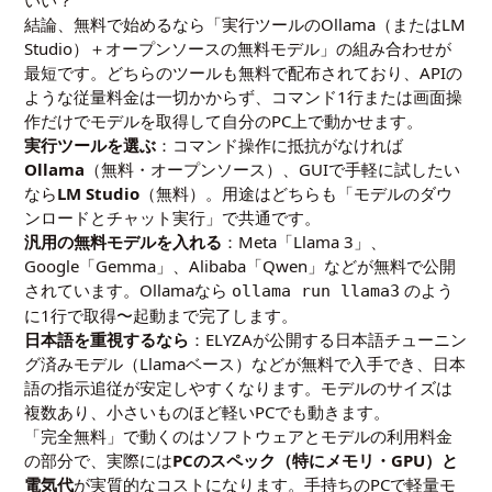
いい？
結論、無料で始めるなら「実行ツールのOllama（またはLM
Studio）＋オープンソースの無料モデル」の組み合わせが
最短です。どちらのツールも無料で配布されており、APIの
ような従量料金は一切かからず、コマンド1行または画面操
作だけでモデルを取得して自分のPC上で動かせます。
実行ツールを選ぶ
：コマンド操作に抵抗がなければ
Ollama
（無料・オープンソース）、GUIで手軽に試したい
なら
LM Studio
（無料）。用途はどちらも「モデルのダウ
ンロードとチャット実行」で共通です。
汎用の無料モデルを入れる
：Meta「Llama 3」、
Google「Gemma」、Alibaba「Qwen」などが無料で公開
されています。Ollamaなら
のよう
ollama run llama3
に1行で取得〜起動まで完了します。
日本語を重視するなら
：ELYZAが公開する日本語チューニン
グ済みモデル（Llamaベース）などが無料で入手でき、日本
語の指示追従が安定しやすくなります。モデルのサイズは
複数あり、小さいものほど軽いPCでも動きます。
「完全無料」で動くのはソフトウェアとモデルの利用料金
の部分で、実際には
PCのスペック（特にメモリ・GPU）と
電気代
が実質的なコストになります。手持ちのPCで軽量モ