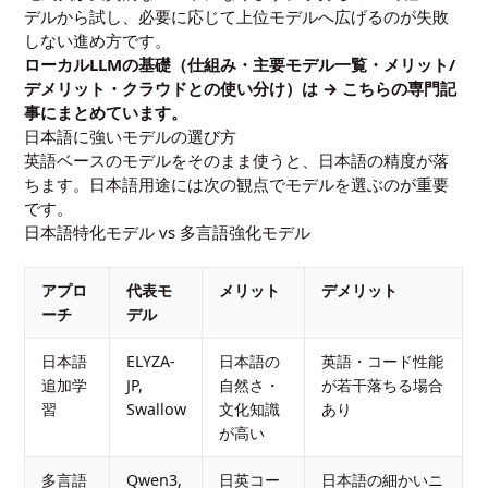
デルから試し、必要に応じて上位モデルへ広げるのが失敗
しない進め方です。
ローカルLLMの基礎（仕組み・主要モデル一覧・メリット/
デメリット・クラウドとの使い分け）は →
こちらの専門記
事
にまとめています。
日本語に強いモデルの選び方
英語ベースのモデルをそのまま使うと、日本語の精度が落
ちます。日本語用途には次の観点でモデルを選ぶのが重要
です。
日本語特化モデル vs 多言語強化モデル
アプロ
代表モ
メリット
デメリット
ーチ
デル
日本語
ELYZA-
日本語の
英語・コード性能
追加学
JP,
自然さ・
が若干落ちる場合
習
Swallow
文化知識
あり
が高い
多言語
Qwen3,
日英コー
日本語の細かいニ