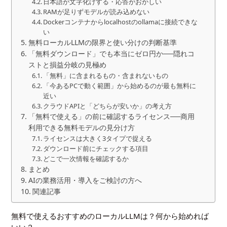
日本語が文字化けする・応答がおかしい
RAMが足りずモデルが読み込めない
Dockerコンテナからlocalhostのollamaに接続できな
い
無料ローカルLLMの限界と使い分けの判断基準
「無料ダウンロード」でも本当にゼロ円か──隠れコ
ストと損益分岐の見極め
「無料」に含まれるもの・含まれないもの
「今あるPCで動く範囲」から始めるのが最も無料に
近い
クラウドAPIと「どちらが安いか」の考え方
「無料で使える」の前に確認するライセンス──商用
利用できる無料モデルの見分け方
ライセンスは大きく3タイプで捉える
ダウンロード前にチェックする項目
どこで一次情報を確認するか
まとめ
AIの業務活用・導入をご検討の方へ
関連記事
無料で使えるおすすめのローカルLLMは？何から始めれば