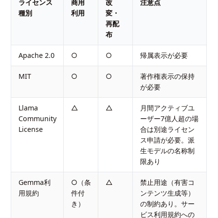
ライセンス
商用
改
注意点
種別
利用
変・
再配
布
Apache 2.0
○
○
帰属表示が必要
MIT
○
○
著作権表示の保持
が必要
Llama
△
△
月間アクティブユ
Community
ーザー7億人超の場
License
合は別途ライセン
ス申請が必要。派
生モデルの名称制
限あり
Gemma利
○（条
△
禁止用途（有害コ
用規約
件付
ンテンツ生成等）
き）
の制約あり。サー
ビス利用規約への