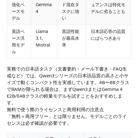
強化ベ
Gemma
ド混在タ
ュアンスは特化モ
ースモ
4
スクに強
デルに劣ることも
デル
い
英語ベ
Llama
英語性能
日本語応答の品質
ース汎
3.1,
が最高水
にばらつきあり
用モデ
Mistral
準
ル
実務での日本語タスク（文書要約・メール下書き・FAQ生
成など）では、Qwen3シリーズの日本語品質の高さと小サ
イズで動くコンパクト性を実感しています。4B〜8Bクラス
でRAMが限られる場合は、まずQwen3またはGemma 4
E2B/E4Bクラスの軽量モデルを試すことをおすすめしま
す。
無料で使う際のライセンスと商用利用の注意点
「無料＝商用フリー」とは限りません。モデルごとのライ
センスは必ず確認が必要です。