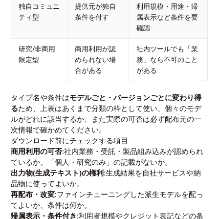
独自コミュニ
提供元が独自
利用規模・用途・帰
ティ型
条件を付す
属表示など条件を要
確認
研究/非商用
商用利用が認
社内ツールでも「業
限定型
められない場
務」なら不可のこと
合がある
がある
タイプ名や条件は
モデルごと・バージョンごとに変わり得
る
ため、上表はあくまで分類の枠として使い、個々のモデ
ルがどれに該当するか、また実際の可否は必ず配布元の一
次情報で確かめてください。
ダウンロード前にチェックする項目
商用利用の可否
:社内業務・受託・製品組み込みが認められ
ているか。「個人・研究のみ」の記載がないか。
出力物(生成テキスト)の権利
:生成結果を自社サービスや納
品物に使ってよいか。
再配布・改変
:ファインチューニングした派生モデルを配っ
てよいか、条件は何か。
帰属表示・条件付き
:利用者規模やクレジット表記などの条