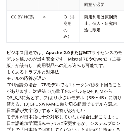
同意が必要
CC BY-NC系
✕
○（非
商用利用は原則禁
商用
止。個人・研究用
の
途に限定
み）
ビジネス用途では、
Apache 2.0またはMIT
ライセンスのモ
デルを選ぶのが最も安全です。Mistral 7BやQwen3（主要
版）が該当し、商用製品への組み込みも可能です。
よくあるトラブルと対処法
モデルの応答が遅い
CPU推論の場合、7Bモデルでも1トークン/秒を下回ること
があります。対処法：(1)量子化レベルをQ4_K_Mから
Q3_K_Sに落とす、(2)より小さいモデル（3B〜4B）に切り
替える、(3)GPUのVRAMに乗り切る範囲でモデルを選ぶ。
日本語が文字化けする・応答がおかしい
モデルが日本語に十分対応していない場合に起こります。
日本語追加学習済みモデルに変更するか、システムプロン
プトで「日本語で回答してください」と明示的に指示する