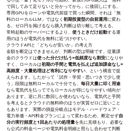
で回してみて足りないと分かってから」に後回しにする。
専用GPUをローンや電気代前提で買った瞬間、それは「無
料のローカルLLM」ではなく
初期投資型の自前運用
に変わ
る。ゼロ円を掲げるなら購入判断は切り離して考える。
常時起動のサーバーにするより、
使うときだけ起動
する運
用のほうが電気代を無料に近づけやすい。
クラウドAPIと「どちらが安いか」の考え方
金額を断定はできませんが、判断の型は明確です。従量課
金のクラウドは
使った分だけ払う=低頻度なら割安
になりや
すく、ローカルは
初期の手間と電気を払えば追加課金なし=
高頻度・大量処理ほど有利になりやすい
、という構造で捉
えられます。したがって「試作・学習・思いつきで少し使
う」段階は無料ローカルで十分でも、
毎日大量に叩く用途
なら電気代を払ってでもローカルが得になりやすい傾向が
あります。逆に月に数回しか使わないなら、電気代と手間
を考えるとクラウドの無料枠のほうが実質ゼロに近いこと
もあります。実際の損益分岐点はモデル・ハードウェア・
電力単価・API料金プランによって変わるため、断定せず
自
分の実行頻度と1回あたりの処理量
を先に見積もり、必要な
ら公式の料金ページや電気料金明細と照らし合わせて判断