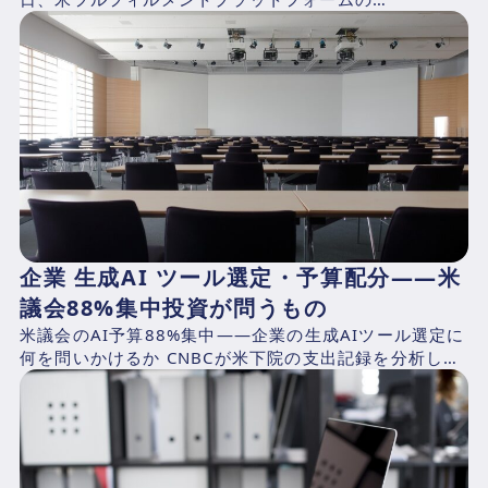
ShipBob（本社：シカゴ、2014年創業、CEO：Dh...
企業 生成AI ツール選定・予算配分——米
議会88%集中投資が問うもの
米議会のAI予算88%集中——企業の生成AIツール選定に
何を問いかけるか CNBCが米下院の支出記録を分析した
結果、2025年4月1日〜2026年3月31日の期...