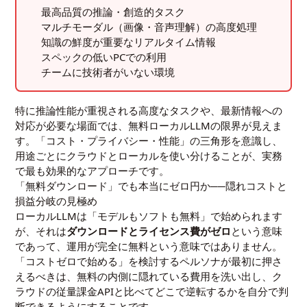
最高品質の推論・創造的タスク
マルチモーダル（画像・音声理解）の高度処理
知識の鮮度が重要なリアルタイム情報
スペックの低いPCでの利用
チームに技術者がいない環境
特に推論性能が重視される高度なタスクや、最新情報への
対応が必要な場面では、無料ローカルLLMの限界が見えま
す。「コスト・プライバシー・性能」の三角形を意識し、
用途ごとにクラウドとローカルを使い分けることが、実務
で最も効果的なアプローチです。
「無料ダウンロード」でも本当にゼロ円か──隠れコストと
損益分岐の見極め
ローカルLLMは「モデルもソフトも無料」で始められます
が、それは
ダウンロードとライセンス費がゼロ
という意味
であって、運用が完全に無料という意味ではありません。
「コストゼロで始める」を検討するペルソナが最初に押さ
えるべきは、無料の内側に隠れている費用を洗い出し、ク
ラウドの従量課金APIと比べてどこで逆転するかを自分で判
断できるようにすることです。