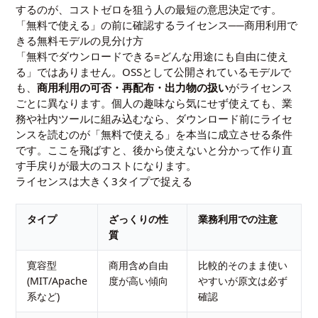
するのが、コストゼロを狙う人の最短の意思決定です。
「無料で使える」の前に確認するライセンス──商用利用で
きる無料モデルの見分け方
「無料でダウンロードできる=どんな用途にも自由に使え
る」ではありません。OSSとして公開されているモデルで
も、
商用利用の可否・再配布・出力物の扱い
がライセンス
ごとに異なります。個人の趣味なら気にせず使えても、業
務や社内ツールに組み込むなら、ダウンロード前にライセ
ンスを読むのが「無料で使える」を本当に成立させる条件
です。ここを飛ばすと、後から使えないと分かって作り直
す手戻りが最大のコストになります。
ライセンスは大きく3タイプで捉える
タイプ
ざっくりの性
業務利用での注意
質
寛容型
商用含め自由
比較的そのまま使い
(MIT/Apache
度が高い傾向
やすいが原文は必ず
系など)
確認