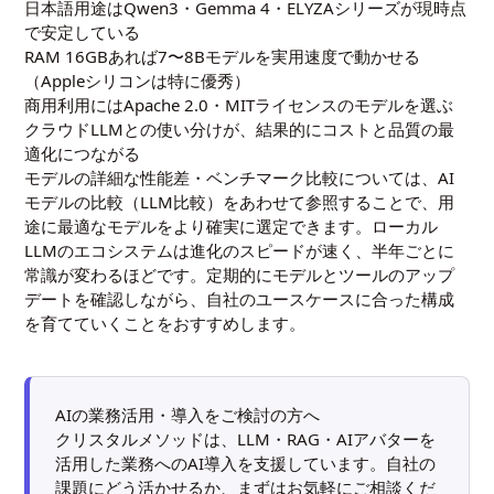
日本語用途はQwen3・Gemma 4・ELYZAシリーズが現時点
で安定している
RAM 16GBあれば7〜8Bモデルを実用速度で動かせる
（Appleシリコンは特に優秀）
商用利用にはApache 2.0・MITライセンスのモデルを選ぶ
クラウドLLMとの使い分けが、結果的にコストと品質の最
適化につながる
モデルの詳細な性能差・ベンチマーク比較については、
AI
モデルの比較（LLM比較）
をあわせて参照することで、用
途に最適なモデルをより確実に選定できます。ローカル
LLMのエコシステムは進化のスピードが速く、半年ごとに
常識が変わるほどです。定期的にモデルとツールのアップ
デートを確認しながら、自社のユースケースに合った構成
を育てていくことをおすすめします。
AIの業務活用・導入をご検討の方へ
クリスタルメソッドは、LLM・RAG・AIアバターを
活用した業務へのAI導入を支援しています。自社の
課題にどう活かせるか、まずはお気軽にご相談くだ