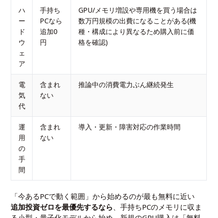
ハ
手持ち
GPU/メモリ増設や専用機を買う場合は
ー
PCなら
数万円規模の出費になることがある(機
ド
追加0
種・構成により異なるため購入前に価
ウ
円
格を確認)
ェ
ア
電
含まれ
推論中の消費電力ぶん継続発生
気
ない
代
運
含まれ
導入・更新・障害対応の作業時間
用
ない
の
手
間
「今あるPCで動く範囲」から始めるのが最も無料に近い
追加投資ゼロを最優先するなら
、手持ちPCのメモリに収ま
る小型・量子化モデルから始め、新規のGPU購入は「無料