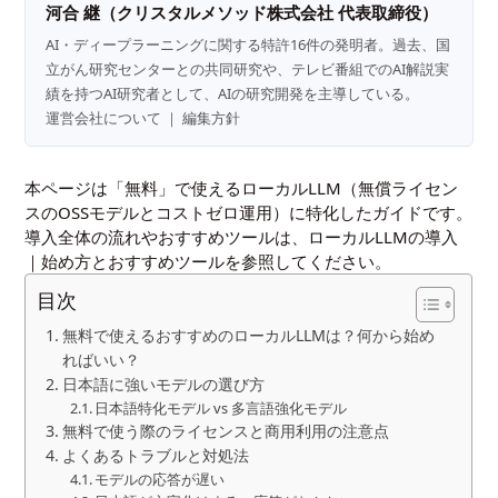
河合 継（クリスタルメソッド株式会社 代表取締役）
AI・ディープラーニングに関する特許16件の発明者。過去、国
立がん研究センターとの共同研究や、テレビ番組でのAI解説実
績を持つAI研究者として、AIの研究開発を主導している。
運営会社について
｜
編集方針
本ページは「無料」で使えるローカルLLM（無償ライセン
スのOSSモデルとコストゼロ運用）に特化したガイドです。
導入全体の流れやおすすめツールは、
ローカルLLMの導入
｜始め方とおすすめツール
を参照してください。
目次
無料で使えるおすすめのローカルLLMは？何から始め
ればいい？
日本語に強いモデルの選び方
日本語特化モデル vs 多言語強化モデル
無料で使う際のライセンスと商用利用の注意点
よくあるトラブルと対処法
モデルの応答が遅い