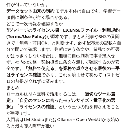
件が付いていないか。
データセット由来の制約
:モデル本体は自由でも、学習デー
タ側に別条件が付く場合がある。
どこで一次情報を確認するか
配布ページの
ライセンス欄・LICENSEファイル・利用規約
(Terms/Use Policy)
が原本です。まとめ記事やSNSの又聞
きで「無料・商用OK」と判断せず、必ず配布元の記載を自
分で開いて確認します。判断に迷う条文や、業務での可否
がはっきりしない場合は、無理に自己判断で本番投入せ
ず、社内の法務・契約担当に条文を渡して確認するのが安
全です。
「無料で使える」を業務で成立させる最後の一手
はライセンス確認
であり、これを済ませて初めてコストゼ
ロの前提が崩れずに済みます。
まとめ
ローカルLLMを無料で活用するには、
「適切なツール選
定」「自分のマシンに合ったモデルサイズ・量子化の選
択」「ライセンスの確認」
という三つの軸を押さえること
が重要です。
入門者はLM StudioまたはOllama＋Open WebUIから始め
ると最も導入障壁が低い