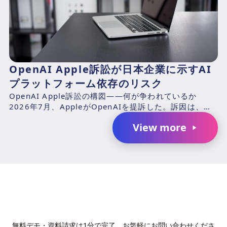
OpenAI Apple訴訟が日本企業に示すAI
プラットフォーム依存のリスク
OpenAI Apple訴訟の構図——何が争われているか
2026年7月、AppleがOpenAIを提訴した。訴因は、元
Appleエンジニアのチャン・リウ（Ch...
View more
AIで、業務の生産性を変革しません
か？
無料デモ・資料請求は1分で完了。お気軽にお問い合わせくださ