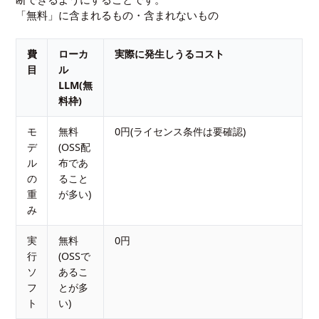
「無料」に含まれるもの・含まれないもの
費
ローカ
実際に発生しうるコスト
目
ル
LLM(無
料枠)
モ
無料
0円(ライセンス条件は要確認)
デ
(OSS配
ル
布であ
の
ること
重
が多い)
み
実
無料
0円
行
(OSSで
ソ
あるこ
フ
とが多
ト
い)