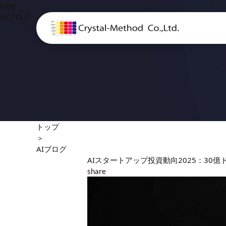
blog
AIブログ
トップ
＞
AIブログ
AIスタートアップ投資動向2025：30
share