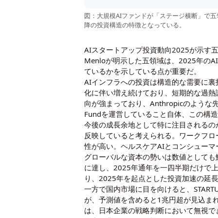
図：大規模AIファンドが「ステージ横断」で
降の投資構造の特徴となっている。
AIスタートアップ投資動向2025が示す
Menloが明示した五領域は、2025
ているかを示している点が重要だ。
AIインフラへの投資は構造的な需要に
化に伴い増え続けており、短期的な過熱
向が強まっており、Anthropicのような
Fundを運営していること自体、この構
今後の成長余地として特に注目されるのが
反映していると考えられる。ワークフロ
性が高い。ヘルスケアAIとコンシュー
グローバルな資本の勢いは数値としても鮮
に達し、2025年通年を一四半期だけで
り、2025年を起点とした投資加速の延
一方で国内市場に目を向けると、START
が、予測値を含めると1兆円超が見込ま
は、日本企業の戦略判断において無視で