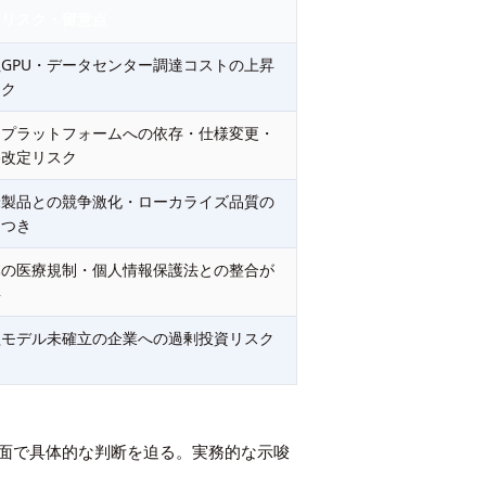
なリスク・留意点
GPU・データセンター調達コストの上昇
スク
定プラットフォームへの依存・仕様変更・
格改定リスク
米製品との競争激化・ローカライズ品質の
らつき
本の医療規制・個人情報保護法との整合が
要
益モデル未確立の企業への過剰投資リスク
両面で具体的な判断を迫る。実務的な示唆