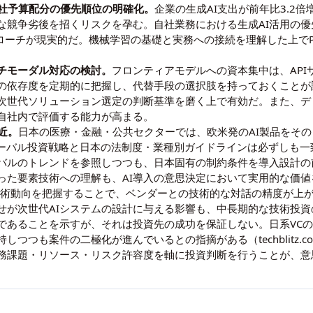
自社予算配分の優先順位の明確化。
企業の生成AI支出が前年比3.2
な競争劣後を招くリスクを孕む。自社業務における生成AI活用の
ローチが現実的だ。
機械学習の基礎と実務への接続
を理解した上で
チモーダル対応の検討。
フロンティアモデルへの資本集中は、AP
の依存度を定期的に把握し、代替手段の選択肢を持っておくことが
次世代ソリューション選定の判断基準を磨く上で有効だ。また、
デ
自社内で評価する能力が高まる。
近。
日本の医療・金融・公共セクターでは、欧米発のAI製品をそ
グローバル投資戦略と日本の法制度・業種別ガイドラインは必ずしも
バルのトレンドを参照しつつも、日本固有の制約条件を導入設計の
った要素技術への理解も、AI導入の意思決定において実用的な価値
技術動向
を把握することで、ベンダーとの技術的な対話の精度が上
せ
が次世代AIシステムの設計に与える影響も、中長期的な技術投
であることを示すが、それは投資先の成功を保証しない。日系VCの
持しつつも案件の二極化が進んでいるとの指摘がある（
techblit
務課題・リソース・リスク許容度を軸に投資判断を行うことが、意