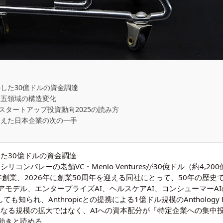
かした30億ドルの資金調達
す五領域の構造変化
スタートアップ投資動向2025の読み方
踏まえた日本企業の次の一手
した30億ドルの資金調達
ewsは米シリコンバレーの老舗VC・Menlo Venturesが30億ドル（約
6年創業、2026年に創業50周年を迎える同社にとって、50年の歴
アモデル、エンタープライズAI、ヘルスケアAI、コンシューマーA
投資家としても知られ、Anthropicとの提携による1億ドル規模のAntholo
ドルは単なる規模の拡大ではなく、AIへの資本配分が「特定企業への
動きと読める。