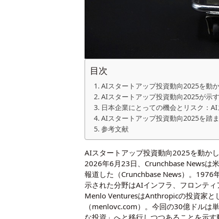
目次
AIスタートアップ投資動向2025を動
AIスタートアップ投資動向2025が示
日本企業にとっての機会とリスク：AI
AIスタートアップ投資動向2025を
参考文献
AIスタートアップ投資動向2025を動か
2026年6月23日、Crunchbase N
報道した（
Crunchbase News
）。197
示された分野はAIインフラ、フロンティ
Menlo VenturesはAnthropicの
（menlovc.com）。今回の30億
な投資」へと移行しつつあることを示す