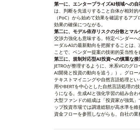
第一に、エンタープライズAI領域への
は、判断を先送りすること自体が相対的
（PoC）から始めて効果を確認するアプ
効果の確保につながる。
第二に、モデル依存リスクの分散とマル
交渉力強化も意味する。特定ベンダーへ
ーダルAIの最新動向
を把握することは、
ことで、ベンダー提案の技術的妥当性を
第三に、規制対応型AI投資への慎重な接
JETROが整理するように、米系VCの
AI開発と投資の動向を追う」
）。グロー
テキストマイニングや自然言語処理とい
用
や
BERTを中心とした自然言語処理の
うになる。生成AIと
強化学習の組み合わ
大型ファンドの組成は「投資家が強気」
ップ投資市場では調達総額が高水準を維
資金フローを参照しながらも、自社の業