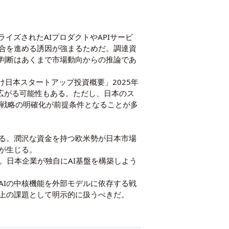
イズされたAIプロダクトやAPIサービ
適合を進める誘因が強まるためだ。調達資
判断はあくまで市場動向からの推論であ
C向け日本スタートアップ投資概要」2025年
が広がる可能性もある。ただし、日本のス
口戦略の明確化が前提条件となることが多
ある。潤沢な資金を持つ欧米勢が日本市場
が生じる。
。日本企業が独自にAI基盤を構築しよう
AIの中核機能を外部モデルに依存する戦
上の課題として明示的に扱うべきだ。