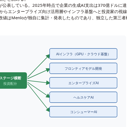
が公表している。2025年時点で企業の生成AI支出は370億ドルに達
そのものからエンタープライズ向け活用層やインフラ基盤へと投資家の
数値はMenloが独自に集計・発表したものであり、独立した第三
AIインフラ（GPU・クラウド基盤）
フロンティアモデル開発
ステージ横断
エンタープライズAI
投資配分
ヘルスケアAI
コンシューマーAI