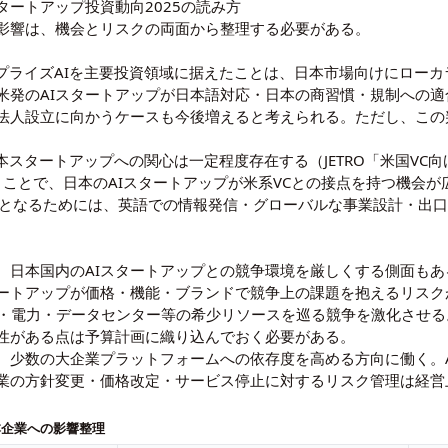
タートアップ投資動向2025の読み方
影響は、機会とリスクの両面から整理する必要がある。
ープライズAIを主要投資領域に据えたことは、日本市場向けにローカラ
米発のAIスタートアップが日本語対応・日本の商習慣・規制への
法人設立に向かうケースも今後増えると考えられる。ただし、この
の日本スタートアップへの関心は一定程度存在する（
JETRO「米国V
動くことで、日本のAIスタートアップが米系VCとの接点を持つ機会
象となるためには、英語での情報発信・グローバルな事業設計・出
、日本国内のAIスタートアップとの競争環境を厳しくする側面も
タートアップが価格・機能・ブランドで競争上の課題を抱えるリスク
U・電力・データセンター等の希少リソースを巡る競争を激化させる
性がある点は予算計画に織り込んでおく必要がある。
、少数の大企業プラットフォームへの依存度を高める方向に働く。
業の方針変更・価格改定・サービス停止に対するリスク管理は経営
日本企業への影響整理