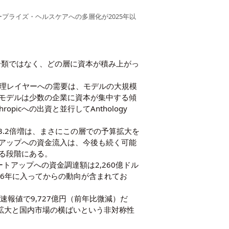
プライズ・ヘルスケアへの多層化が2025年以
る分類ではなく、どの層に資本が積み上がっ
物理レイヤーへの需要は、モデルの大規模
モデルは少数の企業に資本が集中する傾
picへの出資と並行してAnthology
3.2倍増は、まさにこの層での予算拡大を
アップへの資金流入は、今後も続く可能
れる段階にある。
トアップへの資金調達額は2,260億ドル
26年に入ってからの動向が含まれてお
速報値で9,727億円（前年比微減）だ
急拡大と国内市場の横ばいという非対称性