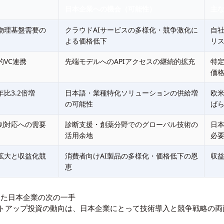
日本企業への機会（可能性）
主
物理基盤需要の
クラウドAIサービスの多様化・競争激化に
自社
よる価格低下
リ
的VC連携
先端モデルへのAPIアクセスの継続的拡充
特
価
比3.2倍増
日本語・業種特化ソリューションの供給増
欧
の可能性
ば
制対応への需要
診断支援・創薬分野でのグローバル技術の
日
活用余地
必
拡大と収益化競
消費者向けAI製品の多様化・価格低下の恩
収
恵
まえた日本企業の次の一手
ートアップ投資の動向は、日本企業にとって技術導入と競争戦略の