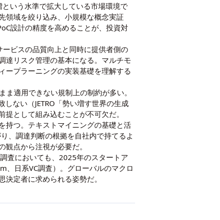
倍増という水準で拡大している市場環境で
優先領域を絞り込み、小規模な概念実証
PoC設計の精度を高めることが、投資対
Iサービスの品質向上と同時に提供者側の
調達リスク管理の基本になる。
マルチモ
ィープラーニングの実装基礎
を理解する
のまま適用できない規制上の制約が多い。
一致しない（
JETRO「勢い増す世界の生成
前提として組み込むことが不可欠だ。
を持つ。
テキストマイニングの基礎と活
がり、調達判断の根拠を自社内で持てるよ
資の観点から注視が必要だ。
調査においても、2025年のスタートア
z.com、日系VC調査
）。グローバルのマクロ
思決定者に求められる姿勢だ。