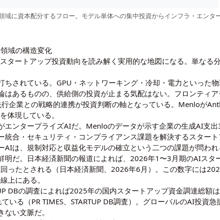
五領域に資本配分するフロー。モデル単体への集中投資からインフラ・エンター
五領域の構造変化
年のAIスタートアップ投資動向を読み解く実用的な地図になる。単な
裏打ちされている。GPU・ネットワーキング・冷却・電力といった
論はあるものの、供給側の投資が止まる気配はない。フロンティア
先行企業との戦略的連携が投資判断の軸となっている。MenloがAnthro
造を体現している。
エンタープライズAIだ。Menloのデータが示す企業の生成AI支出
ー統合・セキュリティ・コンプライアンス課題を解決するスタート
マーAIは、規制対応と収益化モデルの確立という二つの課題が問わ
明だ。日本経済新聞の報道によれば、2026年1〜3月期のAIスター
上回ったとされる（
日本経済新聞、2026年6月
）。この数字には20
長線上にある。
UP DBの調査によれば2025年の国内スタートアップ資金調達総額は
れている（
PR TIMES、STARTUP DB調査
）。グローバルのAI投資
きない文脈だ。