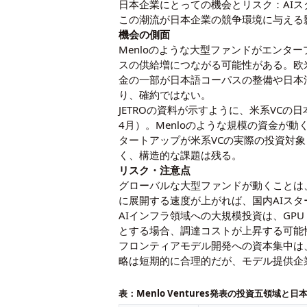
日本企業にとっての機会とリスク：AIス
この潮流が日本企業の競争環境に与える
機会の側面
Menloのような大型ファンドがエンタ
スの供給増につながる可能性がある。欧
金の一部が日本語コーパスの整備や日本
り、確約ではない。
JETROの資料が示すように、米系VC
4月
）。Menloのような規模の資金が
タートアップが米系VCの実際の投資対
く、構造的な課題は残る。
リスク・注意点
グローバルな大型ファンドが動くことは
に展開する速度が上がれば、国内AIス
AIインフラ領域への大規模投資は、GP
とする場合、調達コストが上昇する可能
フロンティアモデル開発への資本集中は
略は短期的に合理的だが、モデル提供企
表：Menlo Ventures発表の投資五領域と