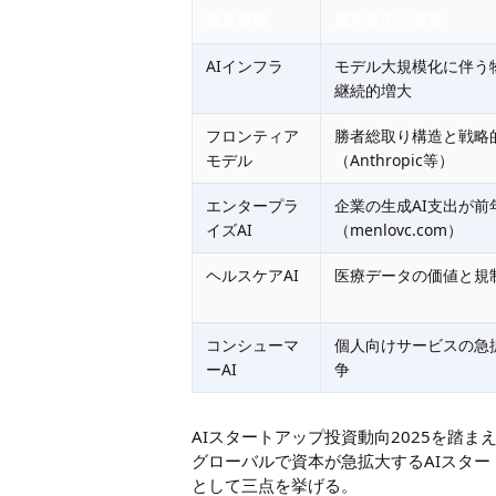
投資領域
資本集中の背景
AIインフラ
モデル大規模化に伴う
継続的増大
フロンティア
勝者総取り構造と戦略
モデル
（Anthropic等）
エンタープラ
企業の生成AI支出が前年
イズAI
（menlovc.com）
ヘルスケアAI
医療データの価値と規
コンシューマ
個人向けサービスの急
ーAI
争
AIスタートアップ投資動向2025を踏
グローバルで資本が急拡大するAIスタ
として三点を挙げる。